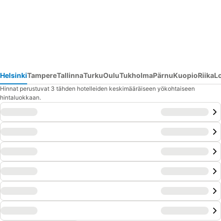
Helsinki
Tampere
Tallinna
Turku
Oulu
Tukholma
Pärnu
Kuopio
Riika
L
Hinnat perustuvat 3 tähden hotelleiden keskimääräiseen yökohtaiseen
hintaluokkaan.