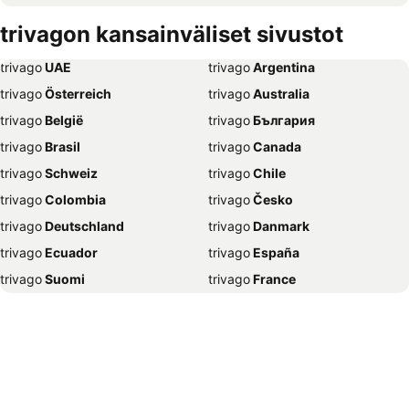
Hotellit – Savonlinna
Hotellit – Hämeenlinna
trivagon kansainväliset sivustot
Hotellit – Vantaa
Hotellit – Pariisi
trivago
‏ UAE
trivago
‏ Argentina
Hotellit – Rooma
Hotellit – Berliini
trivago
‏ Österreich
trivago
‏ Australia
Hotellit – Kalajoki
Hotellit – Kööpenhamina
trivago
‏ België
trivago
‏ България
Hotellit – Joensuu
Hotellit – Praha
trivago
‏ Brasil
trivago
‏ Canada
Hotellit – Lahti
Hotellit – Amsterdam
trivago
‏ Schweiz
trivago
‏ Chile
Hotellit – Espoo
Hotellit – Pori
trivago
‏ Colombia
trivago
‏ Česko
Hotellit – Rauma
Hotellit – Seinäjoki
trivago
‏ Deutschland
trivago
‏ Danmark
Hotellit – Nizza
Hotellit – Naantali
trivago
‏ Ecuador
trivago
‏ España
Hotellit – Mikkeli
Hotellit – Maarianhamina
trivago
‏ Suomi
trivago
‏ France
Hotellit – München
Hotellit – Vilna
trivago
‏ Ελλάδα
trivago
‏ 香港
Hotellit – Barcelona
Hotellit – Krakova
trivago
‏ Hrvatska
trivago
‏ Magyarország
Hotellit – Porvoo
Hotellit – Split
trivago
‏ Indonesia
trivago
‏ Ireland
Hotellit – Kilpisjärvi
Hotellit – Kouvola
trivago
‏ ישראל
trivago
‏ India
Hotellit – Varsova
Hotellit – Imatra