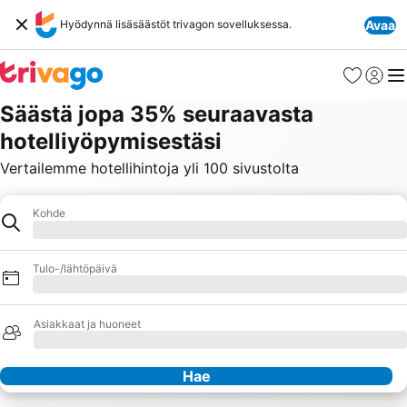
Hyödynnä lisäsäästöt trivagon sovelluksessa.
Avaa
Suosikit
Kirjaud
Val
Säästä jopa 35% seuraavasta
hotelliyöpymisestäsi
Vertailemme hotellihintoja yli 100 sivustolta
Kohde
Hotelli
Ladataan
Tulo-/lähtöpäivä
Ladataan
Asiakkaat ja huoneet
Ladataan
Hae
Yhteistyökumppanit