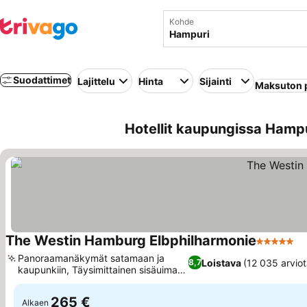
Kohde
Suodattimet
Lajittelu
Hinta
Sijainti
Maksuton 
Hotellit kaupungissa Hamp
The Westin Hamburg Elbphilharmonie
5 Tähtiluo
Ka
Panoraamanäkymät satamaan ja
Loistava
(12 035 arviot
8,7
kaupunkiin, Täysimittainen sisäuima-
Katso hinnat
allas
265 €
Alkaen