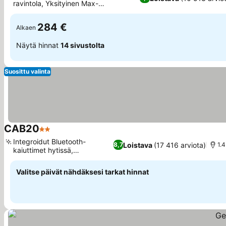
ravintola, Yksityinen Max-
Katso hinnat
elokuvateatteri
284 €
Alkaen
Näytä hinnat
14 sivustolta
Suosittu valinta
CAB20
2 Tähtiluokitus
Katso hinnat
Integroidut Bluetooth-
Loistava
(17 416 arviota)
8,7
1.
kaiuttimet hytissä,
Katso hinnat
Pyörävarasto
Valitse päivät nähdäksesi tarkat hinnat