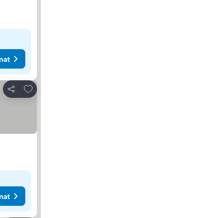
nat
Lisää suosikkeihin
Jaa
nat