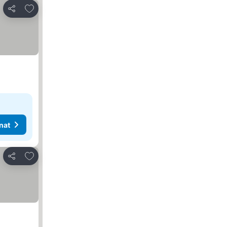
Lisää suosikkeihin
Jaa
nat
Lisää suosikkeihin
Jaa