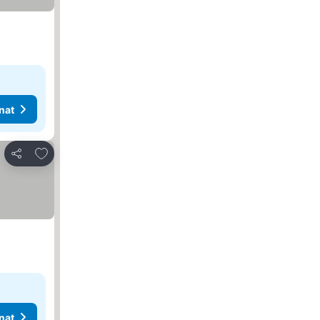
nat
Lisää suosikkeihin
Jaa
nat