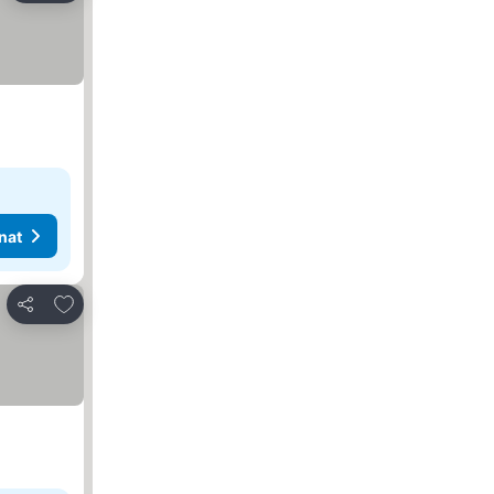
nat
Lisää suosikkeihin
Jaa