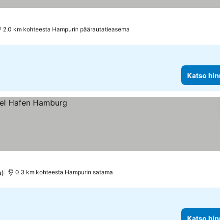
t
2.0 km kohteesta Hampurin päärautatieasema
Katso hin
a)
0.3 km kohteesta Hampurin satama
Katso hin