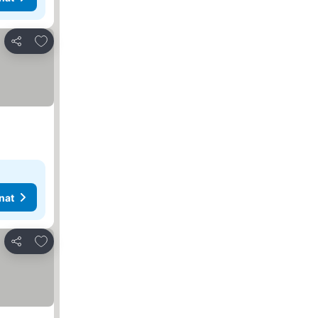
Lisää suosikkeihin
Jaa
nat
Lisää suosikkeihin
Jaa