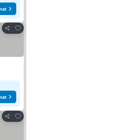
nat
Lisää suosikkeihin
Jaa
nat
Lisää suosikkeihin
Jaa