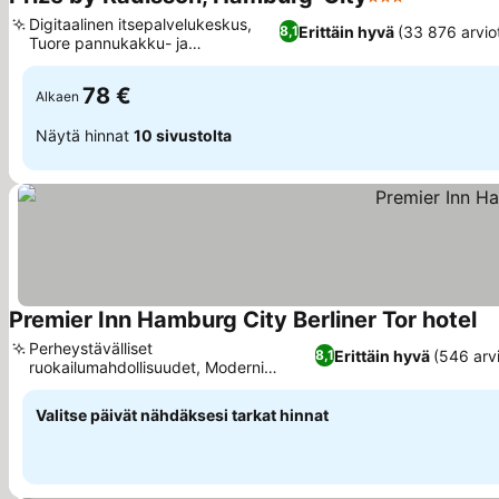
3 Tähtiluokitus
Katso hinn
Digitaalinen itsepalvelukeskus,
Erittäin hyvä
(33 876 arvio
8,1
Tuore pannukakku- ja
Katso hinnat
smoothiepiste
78 €
Alkaen
Näytä hinnat
10 sivustolta
Premier Inn Hamburg City Berliner Tor hotel
Ka
Perheystävälliset
Erittäin hyvä
(546 arv
8,1
ruokailumahdollisuudet, Moderni
Katso hinnat
muotoilu Borgfelden alueella
Valitse päivät nähdäksesi tarkat hinnat