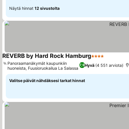
Näytä hinnat
12 sivustolta
REVERB by Hard Rock Hamburg
4 Tähtiluokitus
Katso hinn
Panoraamanäkymät kaupunkiin
Hyvä
(4 551 arviota)
7,9
huoneista, Fuusioruokailua La Salassa
Katso hinnat
Valitse päivät nähdäksesi tarkat hinnat