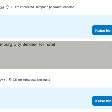
at
ta)
0.9 km kohteesta Hampurin päärautatieasema
Katso hin
tso hinnat
iota)
2.5 km kohteesta Keskusta
Katso hin