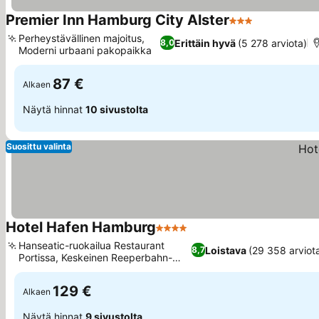
Premier Inn Hamburg City Alster
3 Tähtiluokitus
Katso hinna
Perheystävällinen majoitus,
Erittäin hyvä
(5 278 arviota)
8,0
Moderni urbaani pakopaikka
Katso hinnat
87 €
Alkaen
Näytä hinnat
10 sivustolta
Suosittu valinta
Hotel Hafen Hamburg
4 Tähtiluokitus
Katso hinnat
Hanseatic-ruokailua Restaurant
Loistava
(29 358 arviot
8,7
Portissa, Keskeinen Reeperbahn-
Katso hinnat
yhteys
129 €
Alkaen
Näytä hinnat
9 sivustolta