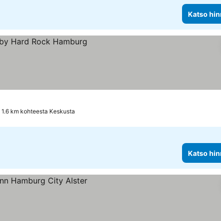
Katso hin
at
1.6 km kohteesta Keskusta
Katso hin