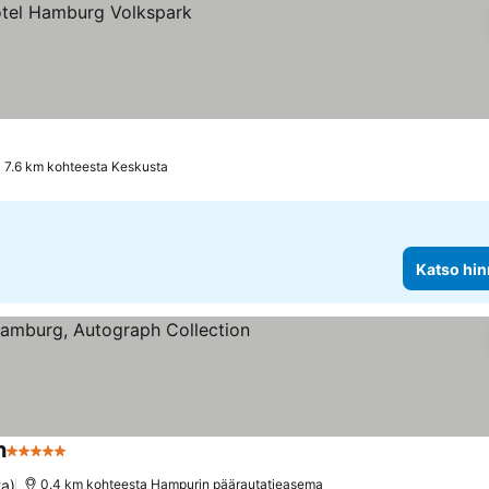
7.6 km kohteesta Keskusta
Katso hin
n
5 Tähtiluokitus
Katso hinnat
ta)
0.4 km kohteesta Hampurin päärautatieasema