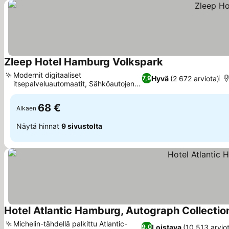
Zleep Hotel Hamburg Volkspark
Katso hinnat
Modernit digitaaliset
Hyvä
(2 672 arviota)
7,9
itsepalveluautomaatit, Sähköautojen
Katso hinnat
latauspisteet
68 €
Alkaen
Näytä hinnat
9 sivustolta
Hotel Atlantic Hamburg, Autograph Collectio
Michelin-tähdellä palkittu Atlantic-
Loistava
(10 513 arvio
9,0