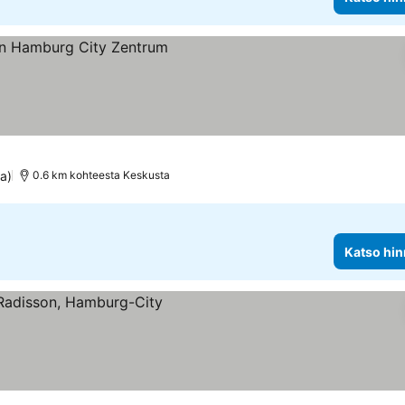
us
nnat
a)
0.6 km kohteesta Keskusta
Katso hin