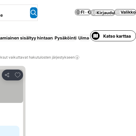
FI · €
Valikko
Kirjaudu
ne
Katso karttaa
amiainen sisältyy hintaan
Pysäköinti
Uima-allas
Huoneisto palvel
ksut vaikuttavat hakutulosten järjestykseen
Lisää suosikkeihin
Jaa