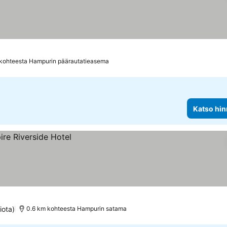
 kohteesta Hampurin päärautatieasema
Katso hin
iota)
0.6 km kohteesta Hampurin satama