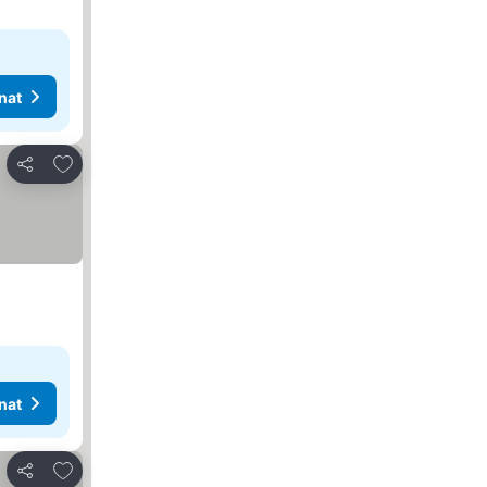
nat
Lisää suosikkeihin
Jaa
nat
Lisää suosikkeihin
Jaa