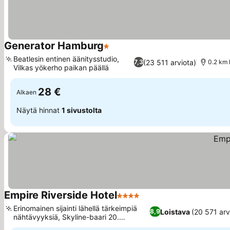
Generator Hamburg
1 Tähtiluokitus
Katso hinnat
Beatlesin entinen äänitysstudio,
(23 511 arviota)
7,3
0.2 km
Vilkas yökerho paikan päällä
Katso hinnat
28 €
Alkaen
Näytä hinnat
1 sivustolta
Empire Riverside Hotel
4 Tähtiluokitus
Katso hinnat
Erinomainen sijainti lähellä tärkeimpiä
Loistava
(20 571 arv
8,9
nähtävyyksiä, Skyline-baari 20.
Katso hinnat
kerroksessa