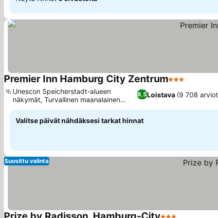
Premier Inn Hamburg City Zentrum
3 Tähtiluokit
Katso hi
Unescon Speicherstadt-alueen
Loistava
(9 708 arviot
8,5
näkymät, Turvallinen maanalainen
Katso hinnat
pysäköinti
Valitse päivät nähdäksesi tarkat hinnat
Suosittu valinta
Prize by Radisson, Hamburg-City