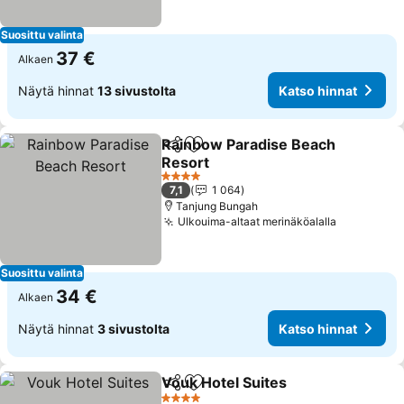
Suosittu valinta
37 €
Alkaen
Näytä hinnat
13 sivustolta
Katso hinnat
Rainbow Paradise Beach
Jaa
Lisää suosikkeihin
Resort
Katso hinnat
4 Tähtiluokitus
7,1
1 064
Tanjung Bungah
Ulkouima-altaat merinäköalalla
Katso hin
Suosittu valinta
34 €
Alkaen
Näytä hinnat
3 sivustolta
Katso hinnat
Vouk Hotel Suites
Jaa
Lisää suosikkeihin
Katso hi