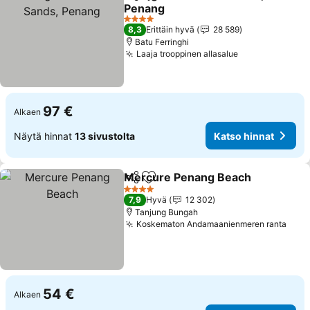
Jaa
Lisää suosikkeihin
Penang
Katso hinnat
4 Tähtiluokitus
8,3
Erittäin hyvä
28 589
Batu Ferringhi
Laaja trooppinen allasalue
Katso hinnat
97 €
Alkaen
Näytä hinnat
13 sivustolta
Katso hinnat
Mercure Penang Beach
Jaa
Lisää suosikkeihin
Ka
4 Tähtiluokitus
7,9
Hyvä
12 302
Tanjung Bungah
Koskematon Andamaanienmeren ranta
Kats
54 €
Alkaen