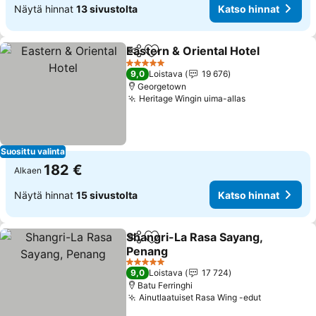
Näytä hinnat
13 sivustolta
Katso hinnat
Eastern & Oriental Hotel
Jaa
Lisää suosikkeihin
Ka
5 Tähtiluokitus
9,0
Loistava
19 676
Georgetown
Heritage Wingin uima-allas
Katso hinnat
Suosittu valinta
182 €
Alkaen
Näytä hinnat
15 sivustolta
Katso hinnat
Shangri-La Rasa Sayang,
Jaa
Lisää suosikkeihin
Penang
Katso hinnat
5 Tähtiluokitus
9,0
Loistava
17 724
Batu Ferringhi
Ainutlaatuiset Rasa Wing -edut
Katso hinn