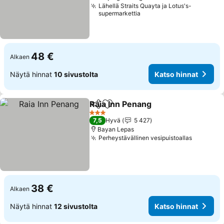
Lähellä Straits Quayta ja Lotus's-
supermarkettia
48 €
Alkaen
Näytä hinnat
10 sivustolta
Katso hinnat
Raia Inn Penang
Jaa
Lisää suosikkeihin
Katso hinn
3 Tähtiluokitus
7,5
Hyvä
5 427
Bayan Lepas
Perheystävällinen vesipuistoallas
Katso hi
38 €
Alkaen
Näytä hinnat
12 sivustolta
Katso hinnat