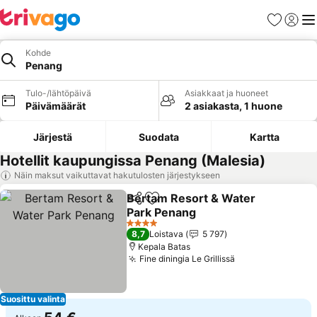
Suosikit
Kirjaud
Val
Kohde
Penang
Tulo-/lähtöpäivä
Asiakkaat ja huoneet
Päivämäärät
2 asiakasta, 1 huone
Järjestä
Suodata
Kartta
Hotellit kaupungissa Penang (Malesia)
Näin maksut vaikuttavat hakutulosten järjestykseen
Bertam Resort & Water
Jaa
Lisää suosikkeihin
Park Penang
Katso hinnat
4 Tähtiluokitus
8,7
Loistava
5 797
Kepala Batas
Fine diningia Le Grillissä
Katso hinnat
Suosittu valinta