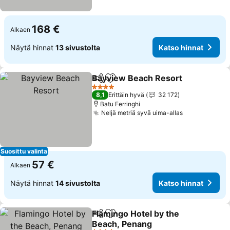
168 €
Alkaen
Näytä hinnat
13 sivustolta
Katso hinnat
Bayview Beach Resort
Jaa
Lisää suosikkeihin
Kat
4 Tähtiluokitus
8,1
Erittäin hyvä
32 172
Batu Ferringhi
Neljä metriä syvä uima-allas
Katso hinna
Suosittu valinta
57 €
Alkaen
Näytä hinnat
14 sivustolta
Katso hinnat
Flamingo Hotel by the
Jaa
Lisää suosikkeihin
Beach, Penang