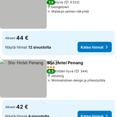
4 Tähtiluokitus
7,8
Hyvä
9 532
Georgetown
Malakan salmen näkymät
Katso hinnat
44 €
Alkaen
Näytä hinnat
12 sivustolta
Katso hinnat
Sho Hotel Penang
Jaa
Lisää suosikkeihin
Katso hi
3 Tähtiluokitus
8,3
Erittäin hyvä
344
Jelutong
Minimalistinen design ja yhteistyötila
Katso
42 €
Alkaen
Näytä hinnat
4 sivustolta
Katso hinnat