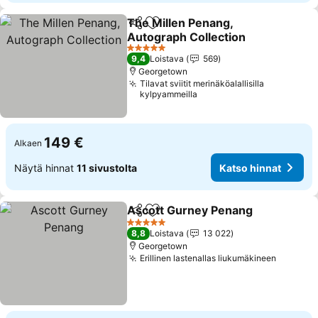
The Millen Penang,
Jaa
Lisää suosikkeihin
Autograph Collection
Katso hinnat
5 Tähtiluokitus
9,4
Loistava
569
Georgetown
Tilavat sviitit merinäköalallisilla
kylpyammeilla
149 €
Alkaen
Näytä hinnat
11 sivustolta
Katso hinnat
Ascott Gurney Penang
Jaa
Lisää suosikkeihin
Kat
5 Tähtiluokitus
8,8
Loistava
13 022
Georgetown
Erillinen lastenallas liukumäkineen
Katso h