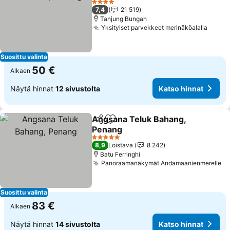
Katso hinnat
4 Tähtiluokitus
7,4
21 519
Tanjung Bungah
Yksityiset parvekkeet merinäköalalla
Katso
Suosittu valinta
50 €
Alkaen
Näytä hinnat
12 sivustolta
Katso hinnat
Angsana Teluk Bahang,
Jaa
Lisää suosikkeihin
Penang
Katso hinnat
5 Tähtiluokitus
8,9
Loistava
8 242
Batu Ferringhi
Panoraamanäkymät Andamaanienmerelle
Ka
Suosittu valinta
83 €
Alkaen
Näytä hinnat
14 sivustolta
Katso hinnat