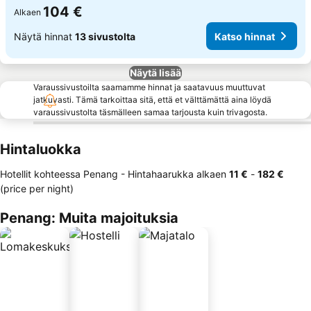
104 €
Alkaen
Näytä hinnat
13 sivustolta
Katso hinnat
Näytä lisää
Varaussivustoilta saamamme hinnat ja saatavuus muuttuvat
jatkuvasti. Tämä tarkoittaa sitä, että et välttämättä aina löydä
varaussivustolta täsmälleen samaa tarjousta kuin trivagosta.
Hintaluokka
Hotellit kohteessa Penang -
Hintahaarukka
alkaen
‎11 €
-
‎182 €
(price per night)
Penang: Muita majoituksia