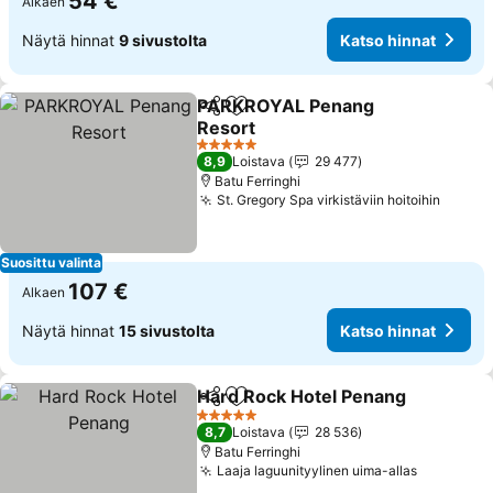
54 €
Alkaen
Näytä hinnat
9 sivustolta
Katso hinnat
PARKROYAL Penang
Jaa
Lisää suosikkeihin
Resort
Katso hinnat
5 Tähtiluokitus
8,9
Loistava
29 477
Batu Ferringhi
St. Gregory Spa virkistäviin hoitoihin
Katso 
Suosittu valinta
107 €
Alkaen
Näytä hinnat
15 sivustolta
Katso hinnat
Hard Rock Hotel Penang
Jaa
Lisää suosikkeihin
Ka
5 Tähtiluokitus
8,7
Loistava
28 536
Batu Ferringhi
Laaja laguunityylinen uima-allas
Katso hi