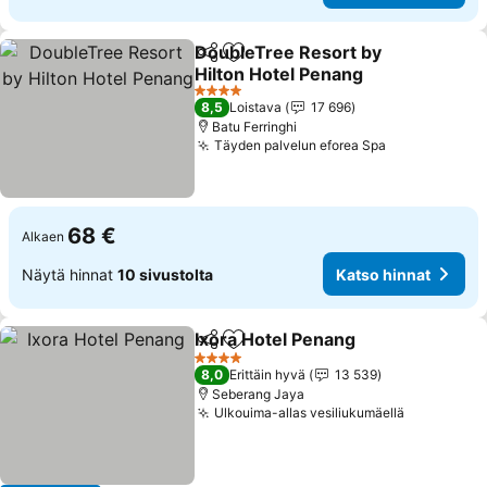
DoubleTree Resort by
Jaa
Lisää suosikkeihin
Hilton Hotel Penang
Katso hinnat
4 Tähtiluokitus
8,5
Loistava
17 696
Batu Ferringhi
Täyden palvelun eforea Spa
Katso hinna
68 €
Alkaen
Näytä hinnat
10 sivustolta
Katso hinnat
Ixora Hotel Penang
Jaa
Lisää suosikkeihin
Katso h
4 Tähtiluokitus
8,0
Erittäin hyvä
13 539
Seberang Jaya
Ulkouima-allas vesiliukumäellä
Katso hin