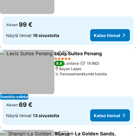
99 €
Alkaen
Näytä hinnat
16 sivustolta
Katso hinnat
Lexis Suites Penang
Jaa
Lisää suosikkeihin
Katso 
5 Tähtiluokitus
8,6
Loistava
19 982
Bayan Lepas
Panoraamanäkymät katolta
Katso hinnat
Suosittu valinta
69 €
Alkaen
Näytä hinnat
13 sivustolta
Katso hinnat
Shangri-La Golden Sands,