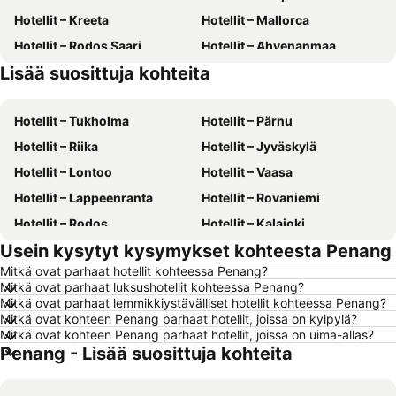
Hotellit – Kreeta
Hotellit – Mallorca
Hotellit – Rodos Saari
Hotellit – Ahvenanmaa
Lisää suosittuja kohteita
Hotellit – Suomi
Hotellit – Gran Canaria
Hotellit – Tukholma
Hotellit – Pärnu
Hotellit – Riika
Hotellit – Jyväskylä
Hotellit – Lontoo
Hotellit – Vaasa
Hotellit – Lappeenranta
Hotellit – Rovaniemi
Hotellit – Rodos
Hotellit – Kalajoki
Usein kysytyt kysymykset kohteesta Penang
Hotellit – Alanya
Hotellit – Joensuu
Mitkä ovat parhaat hotellit kohteessa Penang?
Hotellit – Fuengirola
Hotellit – Kööpenhamina
Mitkä ovat parhaat luksushotellit kohteessa Penang?
Hotellit – Savonlinna
Hotellit – Gdańsk
Mitkä ovat parhaat lemmikkiystävälliset hotellit kohteessa Penang?
Mitkä ovat kohteen Penang parhaat hotellit, joissa on kylpylä?
Hotellit – Lahti
Hotellit – Hämeenlinna
Mitkä ovat kohteen Penang parhaat hotellit, joissa on uima-allas?
Penang - Lisää suosittuja kohteita
Hotellit – Seinäjoki
Hotellit – Kreikka
Hotellit – Malta
Hotellit – Aurinkorannikko