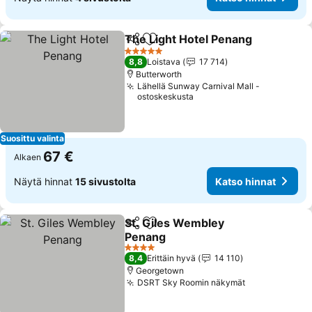
The Light Hotel Penang
Jaa
Lisää suosikkeihin
Ka
5 Tähtiluokitus
8,8
Loistava
17 714
Butterworth
Lähellä Sunway Carnival Mall -
ostoskeskusta
Suosittu valinta
67 €
Alkaen
Näytä hinnat
15 sivustolta
Katso hinnat
St. Giles Wembley
Jaa
Lisää suosikkeihin
Penang
Katso hinnat
4 Tähtiluokitus
8,4
Erittäin hyvä
14 110
Georgetown
DSRT Sky Roomin näkymät
Katso hinnat