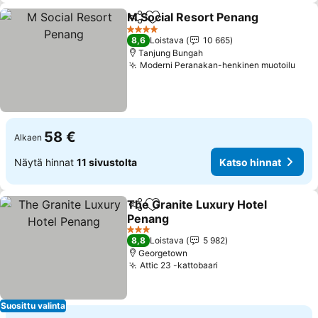
M Social Resort Penang
Jaa
Lisää suosikkeihin
Ka
4 Tähtiluokitus
8,6
Loistava
10 665
Tanjung Bungah
Moderni Peranakan-henkinen muotoilu
Kats
58 €
Alkaen
Näytä hinnat
11 sivustolta
Katso hinnat
The Granite Luxury Hotel
Jaa
Lisää suosikkeihin
Penang
Katso hinnat
3 Tähtiluokitus
8,8
Loistava
5 982
Georgetown
Attic 23 -kattobaari
Katso hinnat
Suosittu valinta