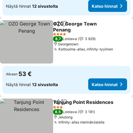
Näytä hinnat
12 sivustolta
Katso hinnat
OZO George Town
Jaa
Lisää suosikkeihin
Penang
Katso hinnat
4 Tähtiluokitus
8,7
Loistava
3 929
Georgetown
Kattouima-allas, infinity-tyylinen
Katso hi
53 €
Alkaen
Näytä hinnat
12 sivustolta
Katso hinnat
Tanjung Point Residences
Jaa
Lisää suosikkeihin
3 Tähtiluokitus
8,5
Loistava
3 181
Jelutong
Infinity-allas merinäköalalla
Katso hinnat