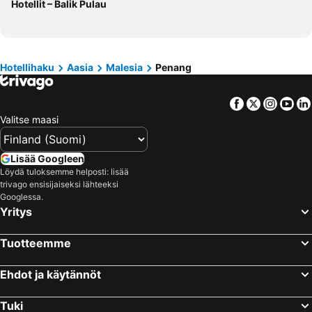
Hotellit – Balik Pulau
Hotellit – Teneriffa
Hotellit – Gardajärvi
Hotellit – Phuket
Hotellit – Koh Lanta
Hotellit – Santorini Saari
Hotellit – Viro
Hotellit – Espanja
Hotellit – Koh Samui
Hotellihaku
Aasia
Malesia
Penang
Hotellit – Kos Saari
Hotellit – Kypros
Facebook
Twitter
Insta
Yo
Hotellit – Lofoten
Hotellit – Uusimaa
Valitse maasi
Hotellit – Ylläs
Hotellit – Madeira
Hotellit – Kroatia
Hotellit – Saarenmaa
Lisää Googleen
Löydä tuloksemme helposti: lisää
trivago ensisijaiseksi lähteeksi
Googlessa.
Yritys
Tuotteemme
Ehdot ja käytännöt
Tuki