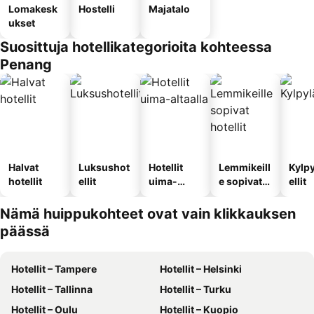
Lomakesk
Hostelli
Majatalo
ukset
Suosittuja hotellikategorioita kohteessa
Penang
Halvat
Luksushot
Hotellit
Lemmikeill
Kylp
hotellit
ellit
uima-
e sopivat
ellit
altaalla
hotellit
Nämä huippukohteet ovat vain klikkauksen
päässä
Hotellit – Tampere
Hotellit – Helsinki
Hotellit – Tallinna
Hotellit – Turku
Hotellit – Oulu
Hotellit – Kuopio