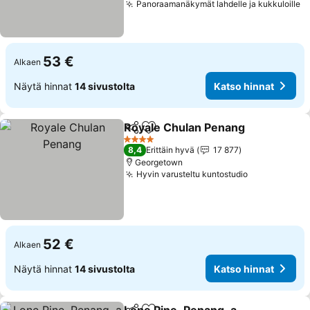
Panoraamanäkymät lahdelle ja kukkuloille
K
53 €
Alkaen
Näytä hinnat
14 sivustolta
Katso hinnat
Royale Chulan Penang
Jaa
Lisää suosikkeihin
Kat
4 Tähtiluokitus
8,4
Erittäin hyvä
17 877
Georgetown
Hyvin varusteltu kuntostudio
Katso hinna
52 €
Alkaen
Näytä hinnat
14 sivustolta
Katso hinnat