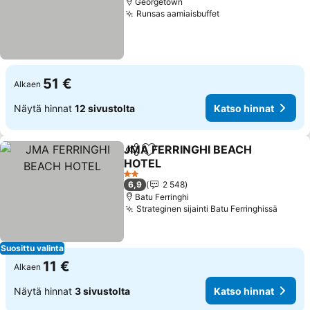
Georgetown
Runsas aamiaisbuffet
Katso hinnat
51 €
Alkaen
Näytä hinnat
12 sivustolta
Katso hinnat
JMA FERRINGHI BEACH
Jaa
Lisää suosikkeihin
HOTEL
Katso hinnat
2 Tähtiluokitus
6,9
2 548
Batu Ferringhi
Strateginen sijainti Batu Ferringhissä
Katso 
Suosittu valinta
11 €
Alkaen
Näytä hinnat
3 sivustolta
Katso hinnat