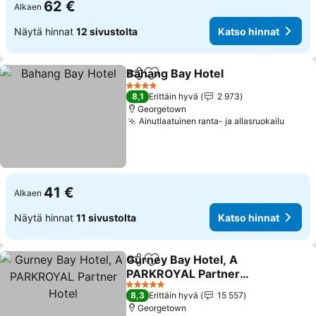
62 €
Alkaen
Näytä hinnat
12 sivustolta
Katso hinnat
Bahang Bay Hotel
Jaa
Lisää suosikkeihin
Katso hi
4 Tähtiluokitus
8,1
Erittäin hyvä
2 973
Georgetown
Ainutlaatuinen ranta- ja allasruokailu
Katso
41 €
Alkaen
Näytä hinnat
11 sivustolta
Katso hinnat
Gurney Bay Hotel, A
Jaa
Lisää suosikkeihin
PARKROYAL Partner
Hotel
Katso hinnat
5 Tähtiluokitus
8,3
Erittäin hyvä
15 557
Georgetown