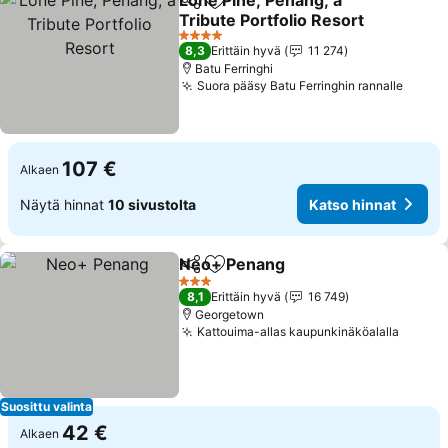
Lone Pine, Penang, a
Jaa
Lisää suosikkeihin
Tribute Portfolio Resort
Katso hinnat
4 Tähtiluokitus
8,3
Erittäin hyvä
11 274
Batu Ferringhi
Suora pääsy Batu Ferringhin rannalle
Katso
107 €
Alkaen
Näytä hinnat
10 sivustolta
Katso hinnat
Neo+ Penang
Jaa
Lisää suosikkeihin
Katso hinnat
3 Tähtiluokitus
8,1
Erittäin hyvä
16 749
Georgetown
Kattouima-allas kaupunkinäköalalla
Katso 
Suosittu valinta
42 €
Alkaen