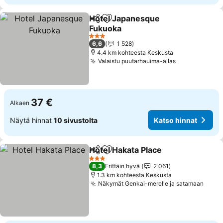
Hotel Japanesque
Jaa
Lisää suosikkeihin
Fukuoka
3 Tähtiluokitus
6,6
1 528
4.4 km kohteesta Keskusta
Valaistu puutarhauima-allas
37 €
Alkaen
Näytä hinnat
10 sivustolta
Katso hinnat
Hotel Hakata Place
Jaa
Lisää suosikkeihin
3 Tähtiluokitus
8,3
Erittäin hyvä
2 061
1.3 km kohteesta Keskusta
Näkymät Genkai-merelle ja satamaan