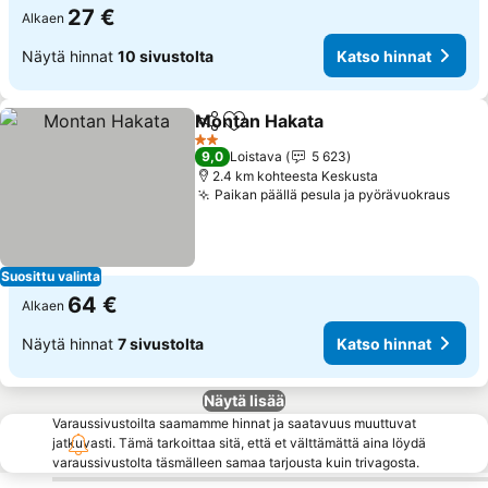
27 €
Alkaen
Näytä hinnat
10 sivustolta
Katso hinnat
Montan Hakata
Jaa
Lisää suosikkeihin
2 Tähtiluokitus
9,0
Loistava
5 623
2.4 km kohteesta Keskusta
Paikan päällä pesula ja pyörävuokraus
Suosittu valinta
64 €
Alkaen
Näytä hinnat
7 sivustolta
Katso hinnat
Näytä lisää
Varaussivustoilta saamamme hinnat ja saatavuus muuttuvat
jatkuvasti. Tämä tarkoittaa sitä, että et välttämättä aina löydä
varaussivustolta täsmälleen samaa tarjousta kuin trivagosta.