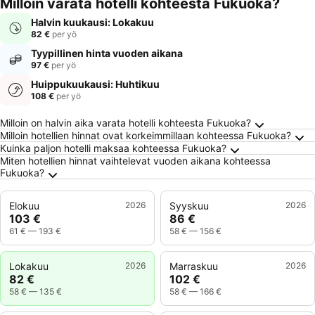
Milloin varata hotelli kohteesta Fukuoka?
Halvin kuukausi: Lokakuu
82 €
per yö
Tyypillinen hinta vuoden aikana
97 €
per yö
Huippukuukausi: Huhtikuu
108 €
per yö
Usein kysytyt kysymykset kohteesta Fukuok
Milloin on halvin aika varata hotelli kohteesta Fukuoka?
Milloin hotellien hinnat ovat korkeimmillaan kohteessa Fukuoka?
Kuinka paljon hotelli maksaa kohteessa Fukuoka?
Miten hotellien hinnat vaihtelevat vuoden aikana kohteessa
Fukuoka?
Elokuu
2026
Syyskuu
2026
103 €
86 €
61 €
—
193 €
58 €
—
156 €
Lokakuu
2026
Marraskuu
2026
82 €
102 €
58 €
—
135 €
58 €
—
166 €