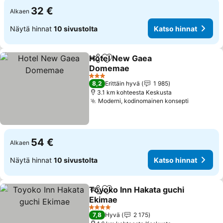
32 €
Alkaen
Näytä hinnat
10 sivustolta
Katso hinnat
Hotel New Gaea
Jaa
Lisää suosikkeihin
Domemae
3 Tähtiluokitus
8,2
Erittäin hyvä
1 985
3.1 km kohteesta Keskusta
Moderni, kodinomainen konsepti
54 €
Alkaen
Näytä hinnat
10 sivustolta
Katso hinnat
Toyoko Inn Hakata guchi
Jaa
Lisää suosikkeihin
Ekimae
4 Tähtiluokitus
7,8
Hyvä
2 175