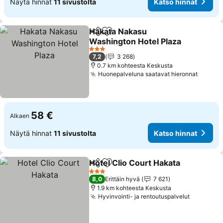
Näytä hinnat
11 sivustolta
Katso hinnat
Hakata Nakasu
Jaa
Lisää suosikkeihin
Washington Hotel Plaza
3 Tähtiluokitus
7,2
3 268
0.7 km kohteesta Keskusta
Huonepalveluna saatavat hieronnat
58 €
Alkaen
Näytä hinnat
11 sivustolta
Katso hinnat
Hotel Clio Court Hakata
Jaa
Lisää suosikkeihin
3 Tähtiluokitus
8,0
Erittäin hyvä
7 621
1.9 km kohteesta Keskusta
Hyvinvointi- ja rentoutuspalvelut