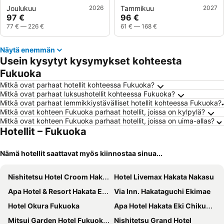
Joulukuu
2026
Tammikuu
2027
97 €
96 €
77 €
—
226 €
61 €
—
168 €
Näytä enemmän
Usein kysytyt kysymykset kohteesta
Fukuoka
Mitkä ovat parhaat hotellit kohteessa Fukuoka?
Mitkä ovat parhaat luksushotellit kohteessa Fukuoka?
Mitkä ovat parhaat lemmikkiystävälliset hotellit kohteessa Fukuoka?
Mitkä ovat kohteen Fukuoka parhaat hotellit, joissa on kylpylä?
Mitkä ovat kohteen Fukuoka parhaat hotellit, joissa on uima-allas?
Hotellit – Fukuoka
Nämä hotellit saattavat myös kiinnostaa sinua...
Nishitetsu Hotel Croom Hakata
Hotel Livemax Hakata Nakasu
Apa Hotel & Resort Hakata Ekihigashi
Via Inn. Hakataguchi Ekimae
Hotel Okura Fukuoka
Apa Hotel Hakata Eki Chikushiguchi
Mitsui Garden Hotel Fukuoka Nakasu
Nishitetsu Grand Hotel