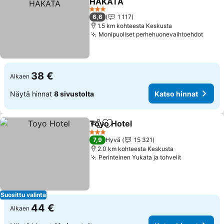
HAKATA
3 Tähtiluokitus
6,6
1 117
1.5 km kohteesta Keskusta
Monipuoliset perhehuonevaihtoehdot
38 €
Alkaen
Näytä hinnat
8 sivustolta
Katso hinnat
Toyo Hotel
Jaa
Lisää suosikkeihin
3 Tähtiluokitus
7,9
Hyvä
15 321
2.0 km kohteesta Keskusta
Perinteinen Yukata ja tohvelit
Suosittu valinta
44 €
Alkaen