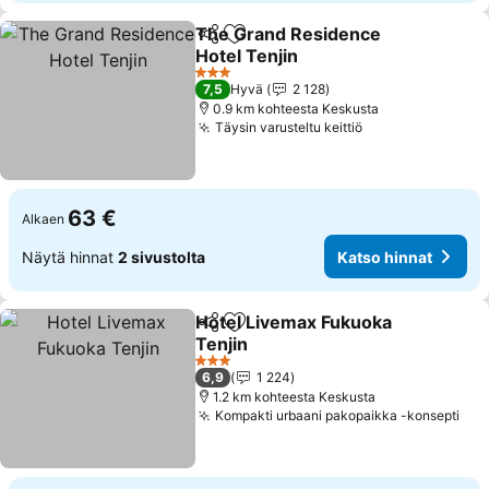
The Grand Residence
Jaa
Lisää suosikkeihin
Hotel Tenjin
3 Tähtiluokitus
7,5
Hyvä
2 128
0.9 km kohteesta Keskusta
Täysin varusteltu keittiö
63 €
Alkaen
Näytä hinnat
2 sivustolta
Katso hinnat
Hotel Livemax Fukuoka
Jaa
Lisää suosikkeihin
Tenjin
3 Tähtiluokitus
6,9
1 224
1.2 km kohteesta Keskusta
Kompakti urbaani pakopaikka -konsepti