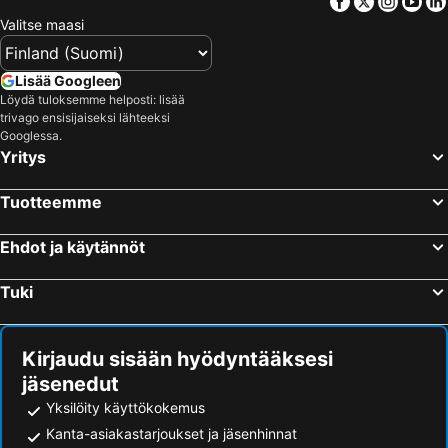
Facebook
Twitter
Insta
Yo
Osaka, Kinki Hotellit
Kyoto, Kinki Hotellit
Valitse maasi
Hakata Green Hotel Tenjin
9h nine hours Hakata station
Nagoya, Chubu und Hokuriku Hotellit
Hakone, Kanto Hotellit
KOKO HOTEL Hakata shinkansenguchi
APA Hotel Fukuoka Watanabedori Ekimae EXCELLENT
Naha, Okinawa Islands Hotellit
Kanazawa, Chubu und Hokuriku Hotellit
Lisää Googleen
Four Points Flex by Sheraton Fukuoka Hakata
Löydä tuloksemme helposti: lisää
Sapporo, Hokkaido Hotellit
trivago ensisijaiseksi lähteeksi
Googlessa.
Yritys
Tuotteemme
Ehdot ja käytännöt
Tuki
Kirjaudu sisään hyödyntääksesi
jäsenedut
Yksilöity käyttökokemus
Kanta-asiakastarjoukset ja jäsenhinnat