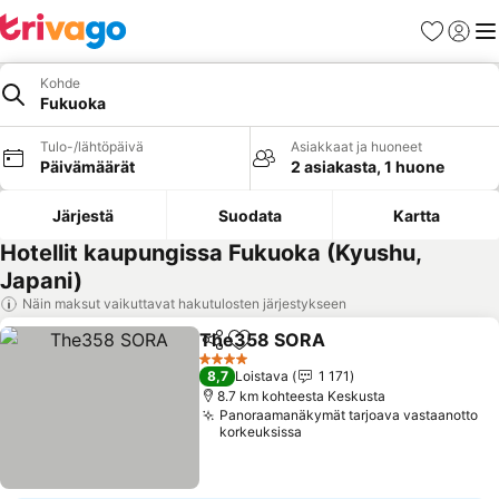
Suosikit
Kirjaud
Val
Kohde
Fukuoka
Tulo-/lähtöpäivä
Asiakkaat ja huoneet
Päivämäärät
2 asiakasta, 1 huone
Järjestä
Suodata
Kartta
Hotellit kaupungissa Fukuoka (Kyushu,
Japani)
Näin maksut vaikuttavat hakutulosten järjestykseen
The358 SORA
Jaa
Lisää suosikkeihin
4 Tähtiluokitus
8,7
Loistava
1 171
8.7 km kohteesta Keskusta
Panoraamanäkymät tarjoava vastaanotto
korkeuksissa