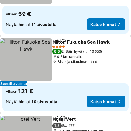
59 €
Alkaen
Näytä hinnat
11 sivustolta
Katso hinnat
Hilton Fukuoka Sea Hawk
Jaa
Lisää suosikkeihin
4 Tähtiluokitus
8,3
Erittäin hyvä
16 656
0.2 km rannalle
Sisä- ja ulkouima-altaat
Suosittu valinta
121 €
Alkaen
Näytä hinnat
10 sivustolta
Katso hinnat
Hotel Vert
Jaa
Lisää suosikkeihin
7,2
177
10.2 km kohteesta Keskusta