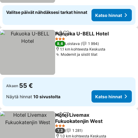
Valitse päivät nähdäksesi tarkat hinnat
Katso hinnat
Fukuoka U-BELL Hotel
Jaa
Lisää suosikkeihin
3 Tähtiluokitus
8,6
Loistava
1 994
1.1 km kohteesta Keskusta
Modernit ja siistit tilat
55 €
Alkaen
Näytä hinnat
10 sivustolta
Katso hinnat
Hotel Livemax
Jaa
Lisää suosikkeihin
Fukuokatenjin West
3 Tähtiluokitus
7,3
1 281
1.0 km kohteesta Keskusta