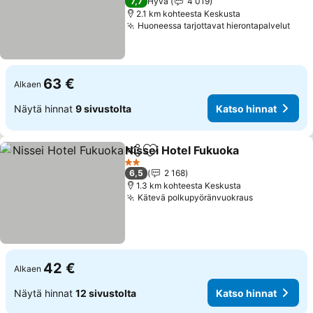
7,7
Hyvä
4 019
2.1 km kohteesta Keskusta
Huoneessa tarjottavat hierontapalvelut
63 €
Alkaen
Näytä hinnat
9 sivustolta
Katso hinnat
Nissei Hotel Fukuoka
Jaa
Lisää suosikkeihin
2 Tähtiluokitus
6,5
2 168
1.3 km kohteesta Keskusta
Kätevä polkupyöränvuokraus
42 €
Alkaen
Näytä hinnat
12 sivustolta
Katso hinnat