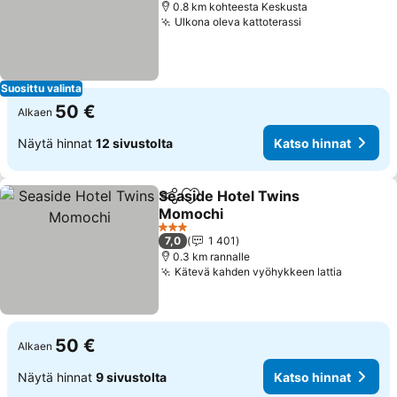
0.8 km kohteesta Keskusta
Ulkona oleva kattoterassi
Suosittu valinta
50 €
Alkaen
Näytä hinnat
12 sivustolta
Katso hinnat
Seaside Hotel Twins
Jaa
Lisää suosikkeihin
Momochi
3 Tähtiluokitus
7,0
1 401
0.3 km rannalle
Kätevä kahden vyöhykkeen lattia
50 €
Alkaen
Näytä hinnat
9 sivustolta
Katso hinnat