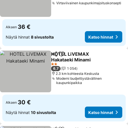
Virtaviivainen kaupunkimajoituskonsepti
36 €
Alkaen
Näytä hinnat
8 sivustolta
Katso hinnat
HOTEL LiVEMAX
Jaa
Lisää suosikkeihin
Hakataeki Minami
2 Tähtiluokitus
6,7
1 054
2.3 km kohteesta Keskusta
Moderni budjettiystävällinen
kaupunkipaikka
30 €
Alkaen
Näytä hinnat
10 sivustolta
Katso hinnat