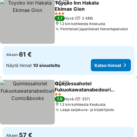
Toyoko Inn Hakata
Jaa
Lisää suosikkeihin
Ekimae Gion
3 Tähtiluokitus
7,7
Hyvä
2 488
1.2 km kohteesta Keskusta
Perinteiset japanilaiset hierontapalvelut
61 €
Alkaen
Näytä hinnat
10 sivustolta
Katso hinnat
Quintessahotel
Jaa
Lisää suosikkeihin
Fukuokawatanabedouri
Comic&books
2 Tähtiluokitus
7,6
Hyvä
357
1.3 km kohteesta Keskusta
Laaja sarjakuva- ja kirjakirjasto
57 €
Alkaen