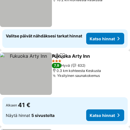
Valitse päivät nähdäksesi tarkat hinnat
Katso hinnat
Fukuoka Arty Inn
Jaa
Lisää suosikkeihin
3 Tähtiluokitus
7,9
Hyvä
632
0.3 km kohteesta Keskusta
Yksityinen saunakokemus
41 €
Alkaen
Näytä hinnat
5 sivustolta
Katso hinnat