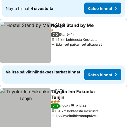
Näytä hinnat
4 sivustolta
Katso hinnat
Hostel Stand by Me
Jaa
Lisää suosikkeihin
1 Tähtiluokitus
7,0
941
1.5 km kohteesta Keskusta
Edulliset paikalliset alkupalat
Valitse päivät nähdäksesi tarkat hinnat
Katso hinnat
Toyoko Inn Fukuoka
Jaa
Lisää suosikkeihin
Tenjin
3 Tähtiluokitus
7,9
Hyvä
2 614
0.4 km kohteesta Keskusta
Hyvinvointihierontapalvelu