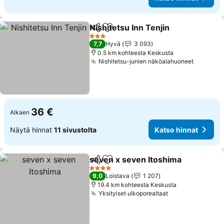
Nishitetsu Inn Tenjin
Jaa
Lisää suosikkeihin
3 Tähtiluokitus
7,7
Hyvä
3 093
0.5 km kohteesta Keskusta
Nishitetsu-junien näköalahuoneet
36 €
Alkaen
Näytä hinnat
11 sivustolta
Katso hinnat
seven x seven Itoshima
Jaa
Lisää suosikkeihin
4 Tähtiluokitus
9,0
Loistava
1 207
19.4 km kohteesta Keskusta
Yksityiset ulkoporealtaat