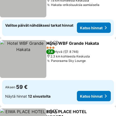
1.6 km kohteesta Keskusta
Hakata-erikoisuuksia aamiaisella
Valitse päivät nähdäksesi tarkat hinnat
Katso hinnat
Hotel WBF Grande Hakata
Jaa
Lisää suosikkeihin
3 Tähtiluokitus
7,6
Hyvä
8 746
2.3 km kohteesta Keskusta
Panoraama Sky Lounge
59 €
Alkaen
Näytä hinnat
12 sivustolta
Katso hinnat
EIWA PLACE HOTEL
Jaa
Lisää suosikkeihin