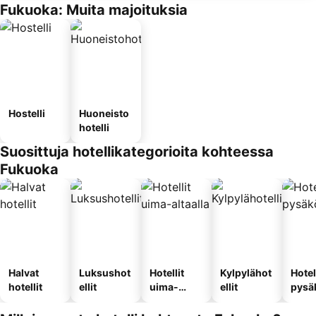
Fukuoka: Muita majoituksia
Hostelli
Huoneisto
hotelli
Suosittuja hotellikategorioita kohteessa
Fukuoka
Halvat
Luksushot
Hotellit
Kylpylähot
Hotel
hotellit
ellit
uima-
ellit
pysä
altaalla
llä