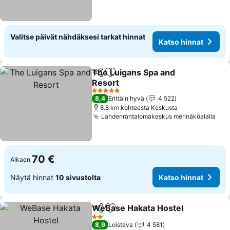
Valitse päivät nähdäksesi tarkat hinnat
Katso hinnat
The Luigans Spa and
Jaa
Lisää suosikkeihin
Resort
5 Tähtiluokitus
8,4
Erittäin hyvä
4 522
8.8 km kohteesta Keskusta
Lahdenrantalomakeskus merinäköalalla
70 €
Alkaen
Näytä hinnat
10 sivustolta
Katso hinnat
WeBase Hakata Hostel
Jaa
Lisää suosikkeihin
2 Tähtiluokitus
8,9
Loistava
4 581