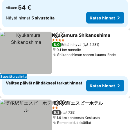
54 €
Alkaen
Näytä hinnat
5 sivustolta
Katso hinnat
Kyukamura Shikanoshima
Jaa
Lisää suosikkeihin
4 Tähtiluokitus
8,0
Erittäin hyvä
2 281
0.1 km rannalle
Shikanoshiman saaren kuuma lähde
Suosittu valinta
Valitse päivät nähdäksesi tarkat hinnat
Katso hinnat
博多駅前エスビーホテル
Jaa
Lisää suosikkeihin
2 Tähtiluokitus
6,8
725
1.6 km kohteesta Keskusta
Remontoidut sisätilat