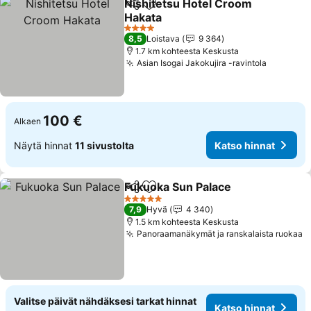
Nishitetsu Hotel Croom
Jaa
Lisää suosikkeihin
Hakata
4 Tähtiluokitus
8,5
Loistava
9 364
1.7 km kohteesta Keskusta
Asian Isogai Jakokujira -ravintola
100 €
Alkaen
Näytä hinnat
11 sivustolta
Katso hinnat
Fukuoka Sun Palace
Jaa
Lisää suosikkeihin
5 Tähtiluokitus
7,9
Hyvä
4 340
1.5 km kohteesta Keskusta
Panoraamanäkymät ja ranskalaista ruokaa
Valitse päivät nähdäksesi tarkat hinnat
Katso hinnat