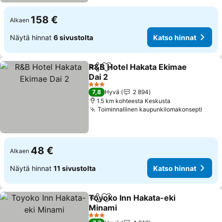
158 €
Alkaen
Näytä hinnat
6 sivustolta
Katso hinnat
R&B Hotel Hakata Ekimae
Jaa
Lisää suosikkeihin
Dai 2
3 Tähtiluokitus
7,8
Hyvä
2 894
1.5 km kohteesta Keskusta
Toiminnallinen kaupunkilomakonsepti
48 €
Alkaen
Näytä hinnat
11 sivustolta
Katso hinnat
Toyoko Inn Hakata-eki
Jaa
Lisää suosikkeihin
Minami
3 Tähtiluokitus