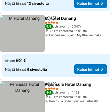
Näytä hinnat
13 sivustolta
Katso hinnat
M Hotel Danang
Jaa
Lisää suosikkeihin
5 Tähtiluokitus
9,5
Loistava
6 347
3.5 km kohteesta Keskusta
Erinomainen sijainti My Khe -rannalla
92 €
Alkaen
Näytä hinnat
6 sivustolta
Katso hinnat
Peninsula Hotel Danang
Jaa
Lisää suosikkeihin
5 Tähtiluokitus
9,1
Loistava
4 123
4.8 km kohteesta Keskusta
Peninsula Span hyvinvointirituaalit