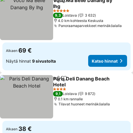
Voco Ma Belle Danang By
Jaa
Lisää suosikkeihin
Ihg
5 Tähtiluokitus
9,3
Loistava
3 632
4.0 km kohteesta Keskusta
Panoraamaparvekkeet merinäköalalla
69 €
Alkaen
Näytä hinnat
9 sivustolta
Katso hinnat
Paris Deli Danang Beach
Jaa
Lisää suosikkeihin
Hotel
4 Tähtiluokitus
9,1
Loistava
9 872
0.1 km rannalle
Tilavat huoneet merinäköalalla
38 €
Alkaen