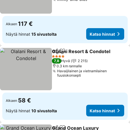
117 €
Alkaen
Näytä hinnat
15 sivustolta
Katso hinnat
Olalani Resort & Condotel
Jaa
Lisää suosikkeihin
4 Tähtiluokitus
7,8
Hyvä
2 215
0.3 km rannalle
Havaijilainen ja vietnamilainen
fuusiokonsepti
58 €
Alkaen
Näytä hinnat
10 sivustolta
Katso hinnat
Grand Ocean Luxury