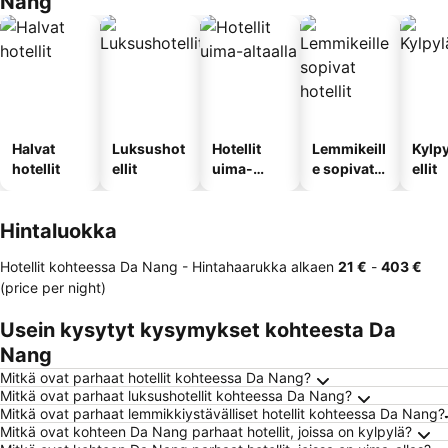
Nang
Halvat
Luksushot
Hotellit
Lemmikeill
Kylp
hotellit
ellit
uima-
e sopivat
ellit
altaalla
hotellit
Hintaluokka
Hotellit kohteessa Da Nang -
Hintahaarukka
alkaen
‎21 €
-
‎403 €
(price per night)
Usein kysytyt kysymykset kohteesta Da
Nang
Mitkä ovat parhaat hotellit kohteessa Da Nang?
Mitkä ovat parhaat luksushotellit kohteessa Da Nang?
Mitkä ovat parhaat lemmikkiystävälliset hotellit kohteessa Da Nang?
Mitkä ovat kohteen Da Nang parhaat hotellit, joissa on kylpylä?