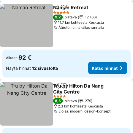
Naman Retreat
Jaa
Lisää suosikkeihin
5 Tähtiluokitus
9,2
Loistava
12 166
11.7 km kohteesta Keskusta
Ääretön uima-allas rannalla
92 €
Alkaen
Näytä hinnat
12 sivustolta
Katso hinnat
Tru by Hilton Da Nang
Jaa
Lisää suosikkeihin
City Centre
4 Tähtiluokitus
8,5
Loistava
279
2.3 km kohteesta Keskusta
Eloisa, moderni design-konsepti