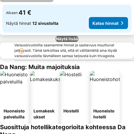
41 €
Alkaen
Näytä hinnat
12 sivustolta
Katso hinnat
Näytä lisää
Varaussivustoilta saamamme hinnat ja saatavuus muuttuvat
jatkuvasti. Tämä tarkoittaa sitä, että et välttämättä aina löydä
varaussivustolta täsmälleen samaa tarjousta kuin trivagosta.
Da Nang: Muita majoituksia
Huoneisto
Lomakesk
Hostelli
Huoneisto
palveluilla
ukset
hotelli
Suosittuja hotellikategorioita kohteessa Da