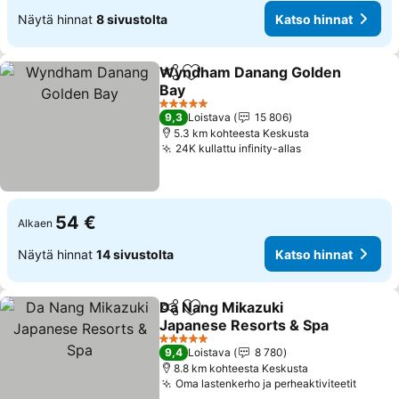
Näytä hinnat
8 sivustolta
Katso hinnat
Wyndham Danang Golden
Jaa
Lisää suosikkeihin
Bay
5 Tähtiluokitus
9,3
Loistava
15 806
5.3 km kohteesta Keskusta
24K kullattu infinity-allas
54 €
Alkaen
Näytä hinnat
14 sivustolta
Katso hinnat
Da Nang Mikazuki
Jaa
Lisää suosikkeihin
Japanese Resorts & Spa
5 Tähtiluokitus
9,4
Loistava
8 780
8.8 km kohteesta Keskusta
Oma lastenkerho ja perheaktiviteetit