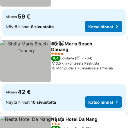
59 €
Alkaen
Näytä hinnat
8 sivustolta
Katso hinnat
Stella Maris Beach
Jaa
Lisää suosikkeihin
Danang
4 Tähtiluokitus
9,4
Loistava
7 704
3.5 km kohteesta Keskusta
Monipuolisia kulinaarisia elämyksiä
42 €
Alkaen
Näytä hinnat
10 sivustolta
Katso hinnat
Nesta Hotel Da Nang
Jaa
Lisää suosikkeihin
3 Tähtiluokitus