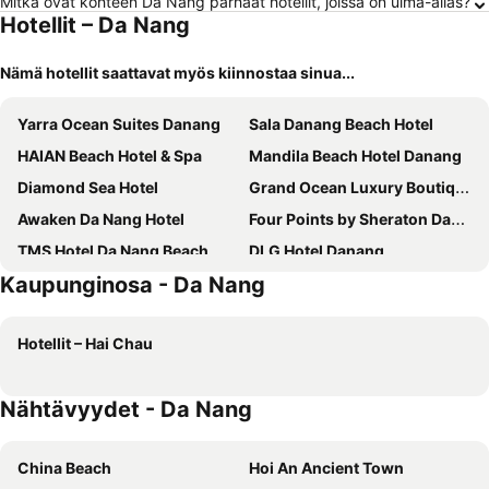
Mitkä ovat kohteen Da Nang parhaat hotellit, joissa on uima-allas?
Hotellit – Da Nang
Nämä hotellit saattavat myös kiinnostaa sinua...
Yarra Ocean Suites Danang
Sala Danang Beach Hotel
HAIAN Beach Hotel & Spa
Mandila Beach Hotel Danang
Diamond Sea Hotel
Grand Ocean Luxury Boutique
Awaken Da Nang Hotel
Four Points by Sheraton Danang
TMS Hotel Da Nang Beach
DLG Hotel Danang
Kaupunginosa - Da Nang
Peninsula Hotel Danang
Holiday Beach Hotel Danang
Alani Spa Hotel Da Nang
Pullman Danang Beach Resort
Hotellit – Hai Chau
Radisson Hotel Danang
Grand Tourane Hotel
Prince Hotel Da Nang
Nhat Minh Hotel and Apartment
Nähtävyydet - Da Nang
Stella Maris Beach Danang
Muong Thanh Luxury Song Han Hotel
Sen Boutique Hotel
ANFADA Hotel Danang
China Beach
Hoi An Ancient Town
Hilton Da Nang
Voco Ma Belle Danang By Ihg