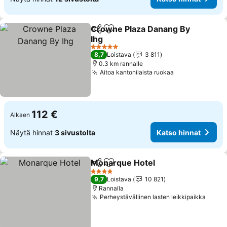
Crowne Plaza Danang By
Jaa
Lisää suosikkeihin
Ihg
5 Tähtiluokitus
8,7
Loistava
3 811
0.3 km rannalle
Aitoa kantonilaista ruokaa
112 €
Alkaen
Näytä hinnat
3 sivustolta
Katso hinnat
Monarque Hotel
Jaa
Lisää suosikkeihin
4 Tähtiluokitus
9,7
Loistava
10 821
Rannalla
Perheystävällinen lasten leikkipaikka