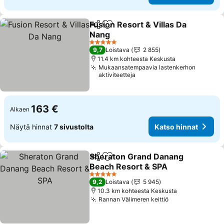
Fusion Resort & Villas Da
Jaa
Lisää suosikkeihin
Nang
5 Tähtiluokitus
9,7
Loistava
2 855
11.4 km kohteesta Keskusta
Mukaansatempaavia lastenkerhon
aktiviteetteja
163 €
Alkaen
Näytä hinnat
7 sivustolta
Katso hinnat
Sheraton Grand Danang
Jaa
Lisää suosikkeihin
Beach Resort & SPA
5 Tähtiluokitus
9,2
Loistava
5 945
10.3 km kohteesta Keskusta
Rannan Välimeren keittiö