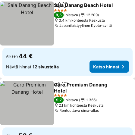
Sala Danang Beach Hotel
Jaa
Lisää suosikkeihin
4 Tähtiluokitus
9,5
Loistava
12 209
3.4 km kohteesta Keskusta
Japanilaistyylinen Kyoto-sviitti
44 €
Alkaen
Näytä hinnat
12 sivustolta
Katso hinnat
Caro Premium Danang
Jaa
Lisää suosikkeihin
Hotel
4 Tähtiluokitus
9,7
Loistava
1 366
2.1 km kohteesta Keskusta
Rentouttava uima-allas