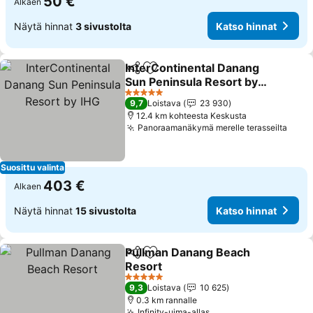
50 €
Alkaen
Näytä hinnat
3 sivustolta
Katso hinnat
InterContinental Danang
Jaa
Lisää suosikkeihin
Sun Peninsula Resort by
IHG
5 Tähtiluokitus
9,7
Loistava
23 930
12.4 km kohteesta Keskusta
Panoraamanäkymä merelle terasseilta
Suosittu valinta
403 €
Alkaen
Näytä hinnat
15 sivustolta
Katso hinnat
Pullman Danang Beach
Jaa
Lisää suosikkeihin
Resort
5 Tähtiluokitus
9,3
Loistava
10 625
0.3 km rannalle
Infinity-uima-allas