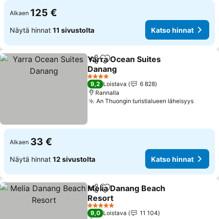
125 €
Alkaen
Näytä hinnat
11 sivustolta
Katso hinnat
Yarra Ocean Suites
Jaa
Lisää suosikkeihin
Danang
4 Tähtiluokitus
9,2
Loistava
6 828
Rannalla
An Thuongin turistialueen läheisyys
33 €
Alkaen
Näytä hinnat
12 sivustolta
Katso hinnat
Melia Danang Beach
Jaa
Lisää suosikkeihin
Resort
5 Tähtiluokitus
9,0
Loistava
11 104