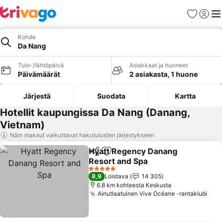
Suosikit
Kirjaud
Val
Kohde
Da Nang
Tulo-/lähtöpäivä
Asiakkaat ja huoneet
Päivämäärät
2 asiakasta, 1 huone
Järjestä
Suodata
Kartta
Hotellit kaupungissa Da Nang (Danang,
Vietnam)
Näin maksut vaikuttavat hakutulosten järjestykseen
Hyatt Regency Danang
Jaa
Lisää suosikkeihin
Resort and Spa
5 Tähtiluokitus
8,9
Loistava
14 305
6.8 km kohteesta Keskusta
Ainutlaatuinen Vive Océane -rantaklubi