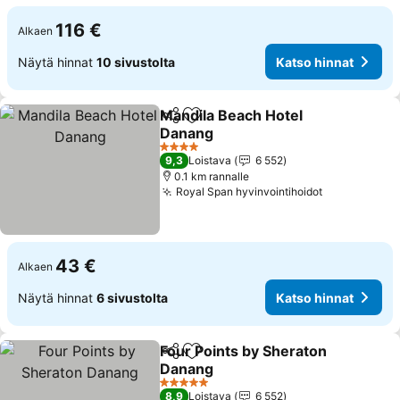
116 €
Alkaen
Näytä hinnat
10 sivustolta
Katso hinnat
Mandila Beach Hotel
Jaa
Lisää suosikkeihin
Danang
4 Tähtiluokitus
9,3
Loistava
6 552
0.1 km rannalle
Royal Span hyvinvointihoidot
43 €
Alkaen
Näytä hinnat
6 sivustolta
Katso hinnat
Four Points by Sheraton
Jaa
Lisää suosikkeihin
Danang
5 Tähtiluokitus
8,9
Loistava
6 552