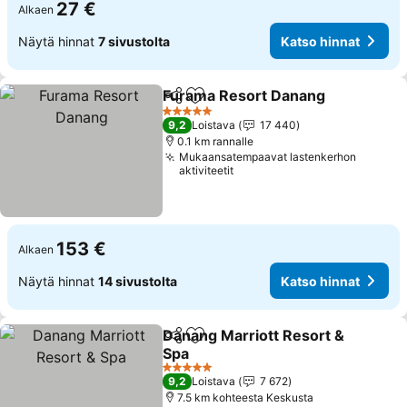
27 €
Alkaen
Näytä hinnat
7 sivustolta
Katso hinnat
Furama Resort Danang
Jaa
Lisää suosikkeihin
5 Tähtiluokitus
9,2
Loistava
17 440
0.1 km rannalle
Mukaansatempaavat lastenkerhon
aktiviteetit
153 €
Alkaen
Näytä hinnat
14 sivustolta
Katso hinnat
Danang Marriott Resort &
Jaa
Lisää suosikkeihin
Spa
5 Tähtiluokitus
9,2
Loistava
7 672
7.5 km kohteesta Keskusta