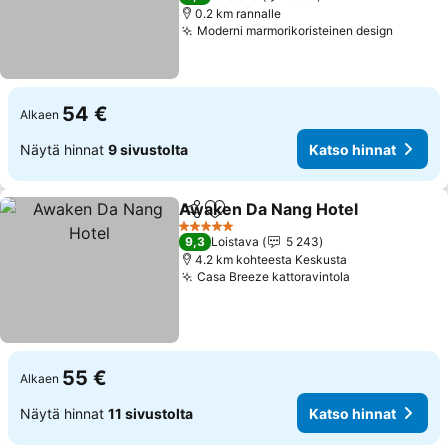
0.2 km rannalle
Moderni marmorikoristeinen design
54 €
Alkaen
Näytä hinnat
9 sivustolta
Katso hinnat
Awaken Da Nang Hotel
Jaa
Lisää suosikkeihin
5 Tähtiluokitus
9,3
Loistava
5 243
4.2 km kohteesta Keskusta
Casa Breeze kattoravintola
55 €
Alkaen
Näytä hinnat
11 sivustolta
Katso hinnat