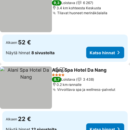
5 Tähtiluokitus
9,3
Loistava
6 267
3.4 km kohteesta Keskusta
Tilavat huoneet merinäköalalla
52 €
Alkaen
Näytä hinnat
8 sivustolta
Katso hinnat
Alani Spa Hotel Da Nang
Jaa
Lisää suosikkeihin
4 Tähtiluokitus
8,7
Loistava
3 438
0.2 km rannalle
Virvoittava spa ja wellness-palvelut
22 €
Alkaen
Näytä hinnat
12 sivustolta
Katso hinnat