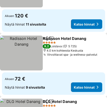
120 €
Alkaen
Näytä hinnat
11 sivustolta
Katso hinnat
Radisson Hotel Danang
Jaa
Lisää suosikkeihin
5 Tähtiluokitus
9,2
Loistava
5 725
4.0 km kohteesta Keskusta
Virvoittavat spa- ja wellness-palvelut
72 €
Alkaen
Näytä hinnat
9 sivustolta
Katso hinnat
DLG Hotel Danang
Jaa
Lisää suosikkeihin