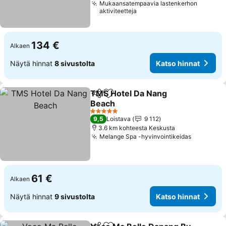
Mukaansatempaavia lastenkerhon
aktiviteetteja
134 €
Alkaen
Näytä hinnat
8 sivustolta
Katso hinnat
TMS Hotel Da Nang
Jaa
Lisää suosikkeihin
Beach
5 Tähtiluokitus
9,5
Loistava
9 112
3.6 km kohteesta Keskusta
Melange Spa -hyvinvointikeidas
61 €
Alkaen
Näytä hinnat
9 sivustolta
Katso hinnat