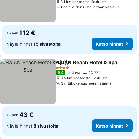
8.1 km kohteesta Keskusta
Laaja viiden uima-altaan vesialue
112 €
Alkaen
Näytä hinnat
15 sivustolta
Katso hinnat
HAIAN Beach Hotel & Spa
Jaa
Lisää suosikkeihin
4 Tähtiluokitus
9,4
Loistava
13 772
3.5 km kohteesta Keskusta
Sviittikokemus meren äärellä
43 €
Alkaen
Näytä hinnat
8 sivustolta
Katso hinnat