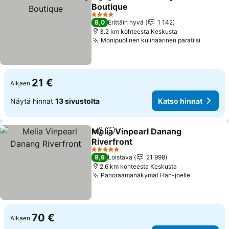
Jaa
Lisää suosikkeihin
Boutique
4 Tähtiluokitus
8,0
Erittäin hyvä
1 142
3.2 km kohteesta Keskusta
Monipuolinen kulinaarinen paratiisi
21 €
Alkaen
Näytä hinnat
13 sivustolta
Katso hinnat
Melia Vinpearl Danang
Jaa
Lisää suosikkeihin
Riverfront
5 Tähtiluokitus
9,6
Loistava
21 998
2.6 km kohteesta Keskusta
Panoraamanäkymät Han-joelle
70 €
Alkaen