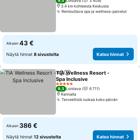
9,5
Loistava
3 408
3.4 km kohteesta Keskusta
Rentouttava spa ja wellness-palvelut
43 €
Alkaen
Näytä hinnat
8 sivustolta
Katso hinnat
TIA Wellness Resort -
Jaa
Lisää suosikkeihin
Spa Inclusive
5 Tähtiluokitus
9,3
Loistava
6 711
Rannalla
Terveellistä ruokaa koko päivän
386 €
Alkaen
Näytä hinnat
12 sivustolta
Katso hinnat