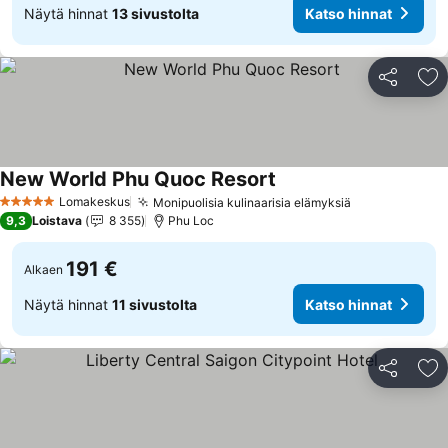
Näytä hinnat
13 sivustolta
Katso hinnat
Jaa
Li
New World Phu Quoc Resort
Katso hinnat
Lomakeskus
Monipuolisia kulinaarisia elämyksiä
Katso hinnat
5 Tähtiluokitus
9,3
Loistava
8 355
Phu Loc
191 €
Alkaen
Näytä hinnat
11 sivustolta
Katso hinnat
Jaa
Li