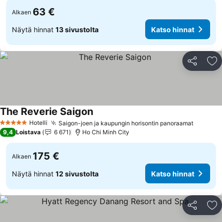
63 €
Alkaen
Näytä hinnat
13 sivustolta
Katso hinnat
Jaa
Li
The Reverie Saigon
Katso hinnat
Hotelli
Saigon-joen ja kaupungin horisontin panoraamat
Katso h
5 Tähtiluokitus
9,4
Loistava
6 671
Ho Chi Minh City
175 €
Alkaen
Näytä hinnat
12 sivustolta
Katso hinnat
Jaa
Li