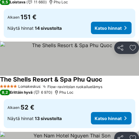
9,5
Loistava
11 660
Phu Loc
151 €
Alkaen
Näytä hinnat
14 sivustolta
Katso hinnat
Jaa
Li
The Shells Resort & Spa Phu Quoc
Katso hinnat
Lomakeskus
Flow-ravintolan ruokailuelämys
Katso hinnat
5 Tähtiluokitus
8,2
Erittäin hyvä
6 970
Phu Loc
52 €
Alkaen
Näytä hinnat
13 sivustolta
Katso hinnat