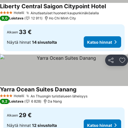
Liberty Central Saigon Citypoint Hotel
Katso hin
Hotelli
Ainutlaatuiset huoneet kaupunkinäköalalla
Katso hinnat
4 Tähtiluokitus
9,0
Loistava
12 911
Ho Chi Minh City
33 €
Alkaen
Näytä hinnat
14 sivustolta
Katso hinnat
Jaa
Li
Yarra Ocean Suites Danang
Katso hinnat
Hotelli
An Thuongin turistialueen läheisyys
Katso hinnat
4 Tähtiluokitus
9,2
Loistava
6 828
Da Nang
29 €
Alkaen
Näytä hinnat
12 sivustolta
Katso hinnat