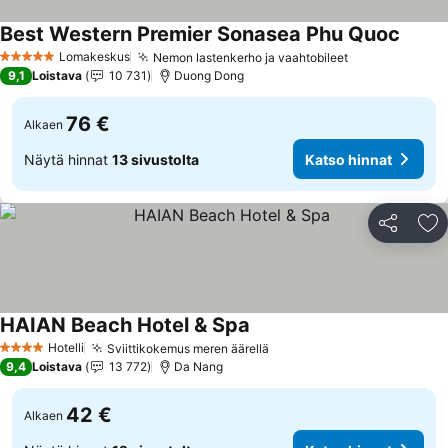
Best Western Premier Sonasea Phu Quoc
Katso 
Lomakeskus
Nemon lastenkerho ja vaahtobileet
Katso hinnat
5 Tähtiluokitus
9,1
Loistava
10 731
Duong Dong
76 €
Alkaen
Näytä hinnat
13 sivustolta
Katso hinnat
Jaa
Li
HAIAN Beach Hotel & Spa
Katso hinnat
Hotelli
Sviittikokemus meren äärellä
Katso hinnat
4 Tähtiluokitus
9,4
Loistava
13 772
Da Nang
42 €
Alkaen