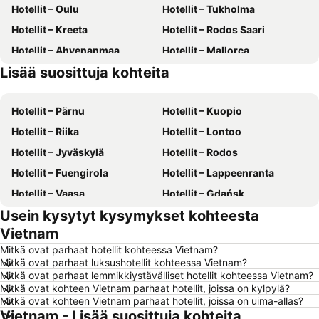
Hotellit – Oulu
Hotellit – Tukholma
Hotellit – Kreeta
Hotellit – Rodos Saari
Hotellit – Ahvenanmaa
Hotellit – Mallorca
Lisää suosittuja kohteita
Hotellit – Gran Canaria
Hotellit – Phuket
Hotellit – Pärnu
Hotellit – Kuopio
Hotellit – Riika
Hotellit – Lontoo
Hotellit – Jyväskylä
Hotellit – Rodos
Hotellit – Fuengirola
Hotellit – Lappeenranta
Hotellit – Vaasa
Hotellit – Gdańsk
Usein kysytyt kysymykset kohteesta
Hotellit – Rovaniemi
Hotellit – Alanya
Vietnam
Hotellit – Savonlinna
Hotellit – Hämeenlinna
Mitkä ovat parhaat hotellit kohteessa Vietnam?
Hotellit – Vantaa
Hotellit – Pariisi
Mitkä ovat parhaat luksushotellit kohteessa Vietnam?
Mitkä ovat parhaat lemmikkiystävälliset hotellit kohteessa Vietnam?
Hotellit – Rooma
Hotellit – Berliini
Mitkä ovat kohteen Vietnam parhaat hotellit, joissa on kylpylä?
Hotellit – Kalajoki
Hotellit – Suomi
Mitkä ovat kohteen Vietnam parhaat hotellit, joissa on uima-allas?
Vietnam - Lisää suosittuja kohteita
Hotellit – Malta
Hotellit – Teneriffa