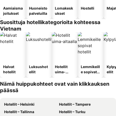
Aamiaisma
Huoneisto
Lomakesk
Hostelli
Maja
joitukset
palveluilla
ukset
Suosittuja hotellikategorioita kohteessa
Vietnam
Halvat
Luksushot
Hotellit
Lemmikeill
Kylp
hotellit
ellit
uima-
e sopivat
ellit
altaalla
hotellit
Nämä huippukohteet ovat vain klikkauksen
päässä
Hotellit – Helsinki
Hotellit – Tampere
Hotellit – Tallinna
Hotellit – Turku