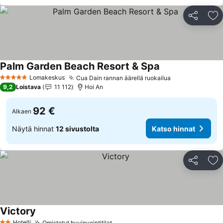
Jaa
Li
Palm Garden Beach Resort & Spa
Katso hinnat
Lomakeskus
Cua Dain rannan äärellä ruokailua
Katso hinnat
5 Tähtiluokitus
9,2
Loistava
11 112
Hoi An
92 €
Alkaen
Näytä hinnat
12 sivustolta
Katso hinnat
Jaa
Li
Victory
Katso hinnat
Hotelli
Omistetut hyvinvointitilat