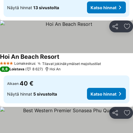
Näytä hinnat
13 sivustolta
Katso hinnat
Jaa
Li
Hoi An Beach Resort
Katso hinnat
Lomakeskus
Tilavat jokinäkymäiset majoitustilat
Katso hinnat
4 Tähtiluokitus
8,8
Loistava
8 627
Hoi An
40 €
Alkaen
Näytä hinnat
5 sivustolta
Katso hinnat
Jaa
Li