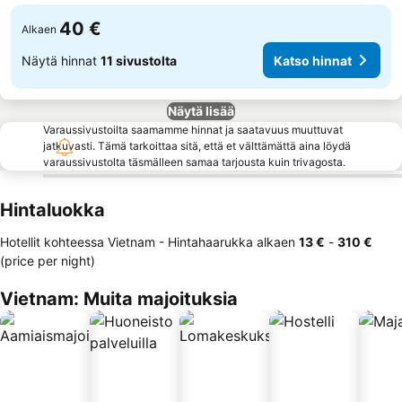
40 €
Alkaen
Näytä hinnat
11 sivustolta
Katso hinnat
Näytä lisää
Varaussivustoilta saamamme hinnat ja saatavuus muuttuvat
jatkuvasti. Tämä tarkoittaa sitä, että et välttämättä aina löydä
varaussivustolta täsmälleen samaa tarjousta kuin trivagosta.
Hintaluokka
Hotellit kohteessa Vietnam -
Hintahaarukka
alkaen
‎13 €
-
‎310 €
(price per night)
Vietnam: Muita majoituksia