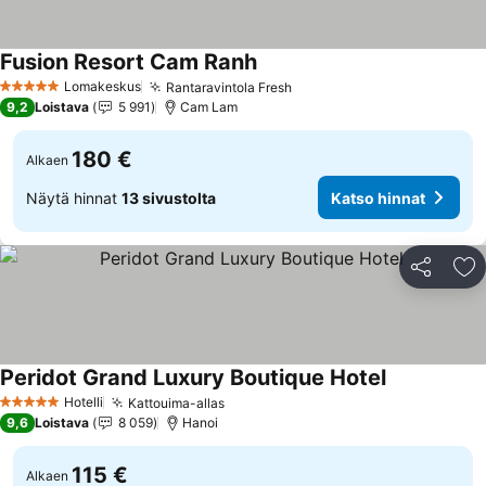
Fusion Resort Cam Ranh
Katso hinnat
Lomakeskus
Rantaravintola Fresh
Katso hinnat
5 Tähtiluokitus
9,2
Loistava
5 991
Cam Lam
180 €
Alkaen
Näytä hinnat
13 sivustolta
Katso hinnat
Jaa
Li
Peridot Grand Luxury Boutique Hotel
Katso hinna
Hotelli
Kattouima-allas
Katso hinnat
5 Tähtiluokitus
9,6
Loistava
8 059
Hanoi
115 €
Alkaen