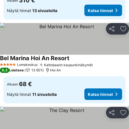
310 €
Alkaen
Näytä hinnat
13 sivustolta
Katso hinnat
Jaa
Li
Bel Marina Hoi An Resort
Katso hinnat
Lomakeskus
Kattobaarin kaupunkinäkymät
Katso hinnat
5 Tähtiluokitus
9,3
Loistava
13 601
Hoi An
68 €
Alkaen
Näytä hinnat
11 sivustolta
Katso hinnat
Jaa
Li