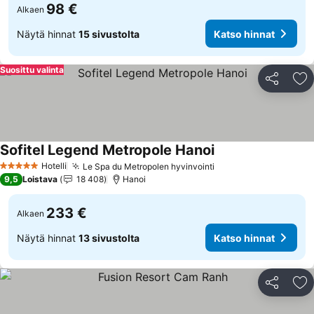
98 €
Alkaen
Näytä hinnat
15 sivustolta
Katso hinnat
Suosittu valinta
Jaa
Li
Sofitel Legend Metropole Hanoi
Katso hinnat
Hotelli
Le Spa du Metropolen hyvinvointi
Katso hinnat
5 Tähtiluokitus
9,5
Loistava
18 408
Hanoi
233 €
Alkaen
Näytä hinnat
13 sivustolta
Katso hinnat
Jaa
Li