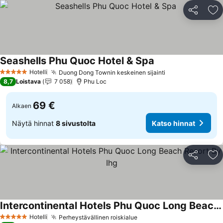
Jaa
Li
Seashells Phu Quoc Hotel & Spa
Katso hinnat
Hotelli
Duong Dong Townin keskeinen sijainti
Katso hinnat
5 Tähtiluokitus
8,7
Loistava
7 058
Phu Loc
69 €
Alkaen
Näytä hinnat
8 sivustolta
Katso hinnat
Jaa
Li
Intercontinental Hotels Phu Quoc Long Beach Resort By Ihg
Katso hinnat
Hotelli
Perheystävällinen roiskialue
Katso hinnat
5 Tähtiluokitus