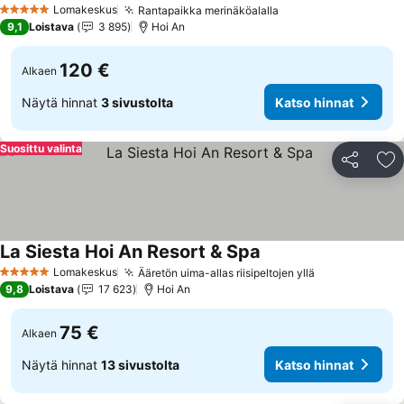
Katso hinnat
Lomakeskus
Rantapaikka merinäköalalla
Katso hinnat
5 Tähtiluokitus
9,1
Loistava
3 895
Hoi An
120 €
Alkaen
Näytä hinnat
3 sivustolta
Katso hinnat
Suosittu valinta
Jaa
Li
La Siesta Hoi An Resort & Spa
Katso hinnat
Lomakeskus
Ääretön uima-allas riisipeltojen yllä
Katso hinnat
5 Tähtiluokitus
9,8
Loistava
17 623
Hoi An
75 €
Alkaen
Näytä hinnat
13 sivustolta
Katso hinnat