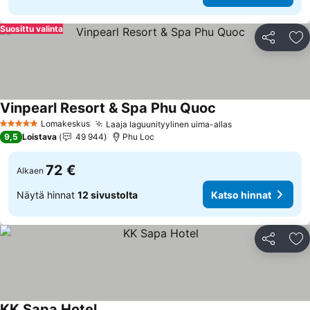
Suosittu valinta
Jaa
Li
Vinpearl Resort & Spa Phu Quoc
Katso hinnat
Lomakeskus
Laaja laguunityylinen uima-allas
Katso hinnat
5 Tähtiluokitus
9,5
Loistava
49 944
Phu Loc
72 €
Alkaen
Näytä hinnat
12 sivustolta
Katso hinnat
Jaa
Li
KK Sapa Hotel