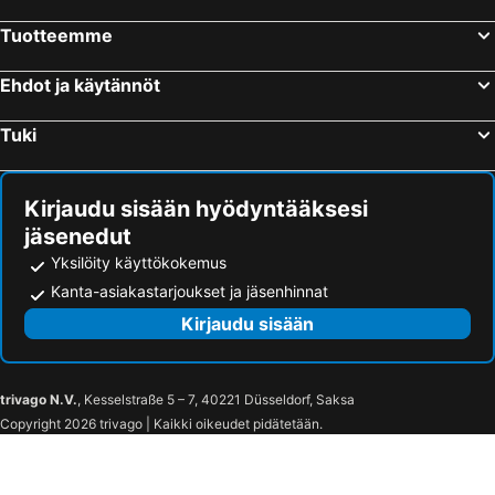
Hotellit – Viet Tri
Hotellit – Pleiku
Tuotteemme
Hotellit – My Tho
Hotellit – Thuan An
Hotellit – Hoa Lu
Hotellit – Ha Tien
Ehdot ja käytännöt
Hotellit – Vinh
Hotellit – Chi Linh
Tuki
Hotellit – Dien Chau
Hotellit – Phú Thọ
Hotellit – Ha Giang
Hotellit – Dat Do
Kirjaudu sisään hyödyntääksesi
jäsenedut
Yksilöity käyttökokemus
Kanta-asiakastarjoukset ja jäsenhinnat
Kirjaudu sisään
trivago N.V.
, Kesselstraße 5 – 7, 40221 Düsseldorf, Saksa
Copyright 2026 trivago | Kaikki oikeudet pidätetään.