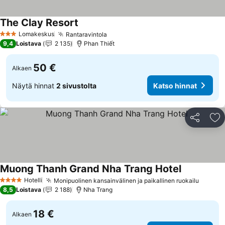
The Clay Resort
Katso hinnat
Lomakeskus
Rantaravintola
Katso hinnat
3 Tähtiluokitus
9,4
Loistava
2 135
Phan Thiết
50 €
Alkaen
Näytä hinnat
2 sivustolta
Katso hinnat
Jaa
Li
Muong Thanh Grand Nha Trang Hotel
Katso hinna
Hotelli
Monipuolinen kansainvälinen ja paikallinen ruokailu
Katso 
4 Tähtiluokitus
8,5
Loistava
2 188
Nha Trang
18 €
Alkaen