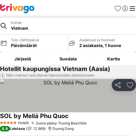
Suosikit
Kirjaud
Val
Kohde
Vietnam
Tulo-/lähtöpäivä
Asiakkaat ja huoneet
Päivämäärät
2 asiakasta, 1 huone
Järjestä
Suodata
Kartta
Hotellit kaupungissa Vietnam (Aasia)
Näin maksut vaikuttavat hakutulosten järjestykseen
Jaa
Li
SOL by Meliá Phu Quoc
Katso hinnat
Hotelli
Suora pääsy Truong Beachille
Katso hinnat
5 Tähtiluokitus
8,8
Loistava
12 969
Duong Dong