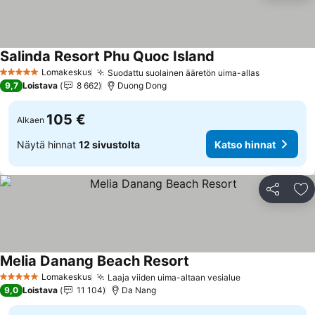
Salinda Resort Phu Quoc Island
Katso hinnat
Lomakeskus
Suodattu suolainen ääretön uima-allas
Katso hinn
5 Tähtiluokitus
9,7
Loistava
8 662
Duong Dong
105 €
Alkaen
Näytä hinnat
12 sivustolta
Katso hinnat
Jaa
Li
Melia Danang Beach Resort
Katso hinnat
Lomakeskus
Laaja viiden uima-altaan vesialue
Katso hinnat
5 Tähtiluokitus
9,0
Loistava
11 104
Da Nang