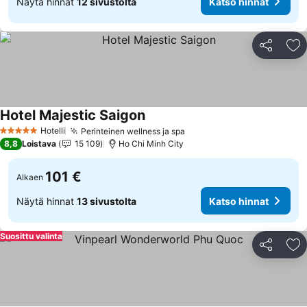
Näytä hinnat
12 sivustolta
Katso hinnat
Jaa
Li
Hotel Majestic Saigon
Katso hinnat
Hotelli
Perinteinen wellness ja spa
Katso hinnat
5 Tähtiluokitus
8,8
Loistava
15 109
Ho Chi Minh City
101 €
Alkaen
Näytä hinnat
13 sivustolta
Katso hinnat
Suosittu valinta
Jaa
Li