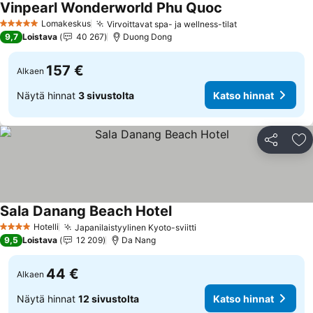
Vinpearl Wonderworld Phu Quoc
Katso hinnat
Lomakeskus
Virvoittavat spa- ja wellness-tilat
Katso hinnat
5 Tähtiluokitus
9,7
Loistava
40 267
Duong Dong
157 €
Alkaen
Näytä hinnat
3 sivustolta
Katso hinnat
Jaa
Li
Sala Danang Beach Hotel
Katso hinnat
Hotelli
Japanilaistyylinen Kyoto-sviitti
Katso hinnat
4 Tähtiluokitus
9,5
Loistava
12 209
Da Nang
44 €
Alkaen
Näytä hinnat
12 sivustolta
Katso hinnat