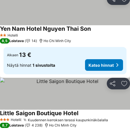
Jaa
Li
Yen Nam Hotel Nguyen Thai Son
Katso hinnat
Hotelli
2 Tähtiluokitus
8,5
Loistava
14
Ho Chi Minh City
13 €
Alkaen
Näytä hinnat
1 sivustolta
Katso hinnat
Jaa
Li
Little Saigon Boutique Hotel
Katso hinnat
Hotelli
Kuudennen kerroksen terassi kaupunkinäköalalla
Katso hin
3 Tähtiluokitus
8,7
Loistava
4 238
Ho Chi Minh City