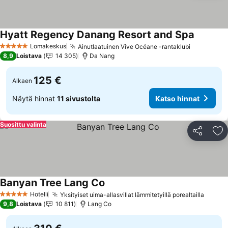
Hyatt Regency Danang Resort and Spa
Katso hi
Lomakeskus
Ainutlaatuinen Vive Océane -rantaklubi
Katso hin
5 Tähtiluokitus
8,9
Loistava
14 305
Da Nang
125 €
Alkaen
Näytä hinnat
11 sivustolta
Katso hinnat
Suosittu valinta
Jaa
Li
Banyan Tree Lang Co
Katso hinnat
Hotelli
Yksityiset uima-allasvillat lämmitetyillä porealtailla
Katso 
5 Tähtiluokitus
9,8
Loistava
10 811
Lang Co