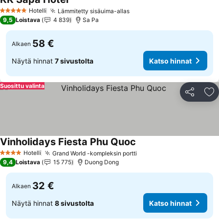
Katso hinnat
Hotelli
Lämmitetty sisäuima-allas
Katso hinnat
5 Tähtiluokitus
9,5
Loistava
4 839
Sa Pa
58 €
Alkaen
Näytä hinnat
7 sivustolta
Katso hinnat
Suosittu valinta
Jaa
Li
Vinholidays Fiesta Phu Quoc
Katso hinnat
Hotelli
Grand World -kompleksin portti
Katso hinnat
4 Tähtiluokitus
9,4
Loistava
15 775
Duong Dong
32 €
Alkaen
Näytä hinnat
8 sivustolta
Katso hinnat