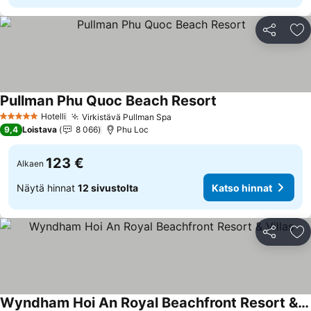
Jaa
Li
Pullman Phu Quoc Beach Resort
Katso hinnat
Hotelli
Virkistävä Pullman Spa
Katso hinnat
5 Tähtiluokitus
9,4
Loistava
8 066
Phu Loc
123 €
Alkaen
Näytä hinnat
12 sivustolta
Katso hinnat
Jaa
Li
Wyndham Hoi An Royal Beachfront Resort & Villas