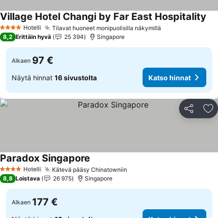
Village Hotel Changi by Far East Hospitality
Kat
Hotelli
Tilavat huoneet monipuolisilla näkymillä
Katso hinnat
4 Tähtiluokitus
8,2
Erittäin hyvä
25 394
Singapore
97 €
Alkaen
Näytä hinnat
16 sivustolta
Katso hinnat
Jaa
Li
Paradox Singapore
Katso hinnat
Hotelli
Kätevä pääsy Chinatowniin
Katso hinnat
4 Tähtiluokitus
8,8
Loistava
26 975
Singapore
177 €
Alkaen