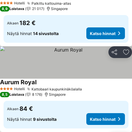
Katso hinnat
Hotelli
Palkittu kattouima-allas
Katso hinnat
4 Tähtiluokitus
8,9
Loistava
21 017
Singapore
182 €
Alkaen
Näytä hinnat
14 sivustolta
Katso hinnat
Jaa
Li
Aurum Royal
Katso hinnat
Hotelli
Kattobaari kaupunkinäköalalla
Katso hinnat
4 Tähtiluokitus
8,5
Loistava
8 176
Singapore
84 €
Alkaen
Näytä hinnat
9 sivustolta
Katso hinnat