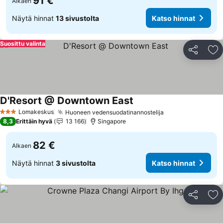
91 €
Alkaen
Näytä hinnat
13 sivustolta
Katso hinnat
Suosittu valinta
Jaa
Li
D'Resort @ Downtown East
Katso hinnat
Lomakeskus
Huoneen vedensuodatinannostelija
Katso hinnat
3 Tähtiluokitus
8,3
Erittäin hyvä
13 166
Singapore
82 €
Alkaen
Näytä hinnat
3 sivustolta
Katso hinnat
Jaa
Li