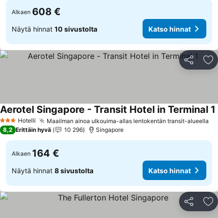
608 €
Alkaen
Näytä hinnat
10 sivustolta
Katso hinnat
Jaa
Li
Aerotel Singapore - Transit Hotel in Terminal 1
Hotelli
Maailman ainoa ulkouima-allas lentokentän transit-alueella
Ka
3 Tähtiluokitus
8,2
Erittäin hyvä
10 296
Singapore
164 €
Alkaen
Näytä hinnat
8 sivustolta
Katso hinnat
Jaa
Li