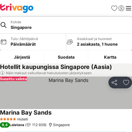
Suosikit
Kirjaud
Val
Kohde
Singapore
Tulo-/lähtöpäivä
Asiakkaat ja huoneet
Päivämäärät
2 asiakasta, 1 huone
Järjestä
Suodata
Kartta
Hotellit kaupungissa Singapore (Aasia)
Näin maksut vaikuttavat hakutulosten järjestykseen
Suosittu valinta
Jaa
Li
Marina Bay Sands
Katso hinnat
Hotelli
5 Tähtiluokitus
9,4
Loistava
112 939
Singapore