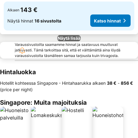
143 €
Alkaen
Näytä hinnat
16 sivustolta
Katso hinnat
Näytä lisää
Varaussivustoilta saamamme hinnat ja saatavuus muuttuvat
jatkuvasti. Tämä tarkoittaa sitä, että et välttämättä aina löydä
varaussivustolta täsmälleen samaa tarjousta kuin trivagosta.
Hintaluokka
Hotellit kohteessa Singapore -
Hintahaarukka
alkaen
‎38 €
-
‎856 €
(price per night)
Singapore: Muita majoituksia