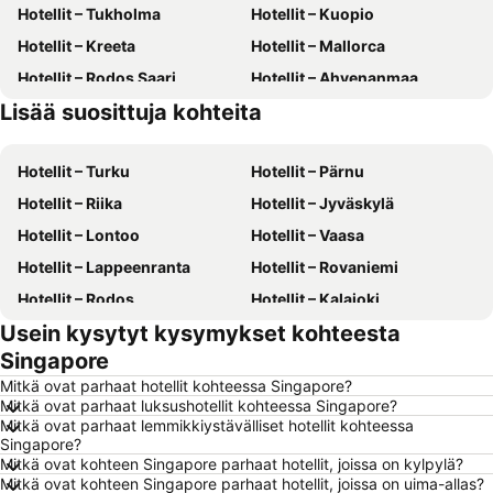
Hotellit – Tukholma
Hotellit – Kuopio
Hotellit – Kreeta
Hotellit – Mallorca
Hotellit – Rodos Saari
Hotellit – Ahvenanmaa
Lisää suosittuja kohteita
Hotellit – Suomi
Hotellit – Kreikka
Hotellit – Turku
Hotellit – Pärnu
Hotellit – Riika
Hotellit – Jyväskylä
Hotellit – Lontoo
Hotellit – Vaasa
Hotellit – Lappeenranta
Hotellit – Rovaniemi
Hotellit – Rodos
Hotellit – Kalajoki
Usein kysytyt kysymykset kohteesta
Hotellit – Alanya
Hotellit – Joensuu
Singapore
Hotellit – Fuengirola
Hotellit – Kööpenhamina
Mitkä ovat parhaat hotellit kohteessa Singapore?
Hotellit – Savonlinna
Hotellit – Gdańsk
Mitkä ovat parhaat luksushotellit kohteessa Singapore?
Mitkä ovat parhaat lemmikkiystävälliset hotellit kohteessa
Hotellit – Lahti
Hotellit – Hämeenlinna
Singapore?
Hotellit – Seinäjoki
Hotellit – Gran Canaria
Mitkä ovat kohteen Singapore parhaat hotellit, joissa on kylpylä?
Mitkä ovat kohteen Singapore parhaat hotellit, joissa on uima-allas?
Hotellit – Malta
Hotellit – Aurinkorannikko