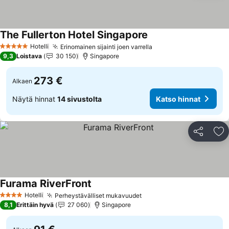
The Fullerton Hotel Singapore
Katso hinnat
Hotelli
Erinomainen sijainti joen varrella
Katso hinnat
5 Tähtiluokitus
9,3
Loistava
30 150
Singapore
273 €
Alkaen
Näytä hinnat
14 sivustolta
Katso hinnat
Jaa
Li
Furama RiverFront
Katso hinnat
Hotelli
Perheystävälliset mukavuudet
Katso hinnat
4 Tähtiluokitus
8,1
Erittäin hyvä
27 060
Singapore