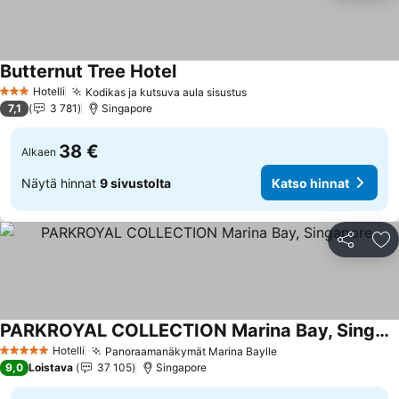
Butternut Tree Hotel
Katso hinnat
Hotelli
Kodikas ja kutsuva aula sisustus
Katso hinnat
3 Tähtiluokitus
7,1
3 781
Singapore
38 €
Alkaen
Näytä hinnat
9 sivustolta
Katso hinnat
Jaa
Li
PARKROYAL COLLECTION Marina Bay, Singapore
Katso hinnat
Hotelli
Panoraamanäkymät Marina Baylle
Katso hinnat
5 Tähtiluokitus
9,0
Loistava
37 105
Singapore