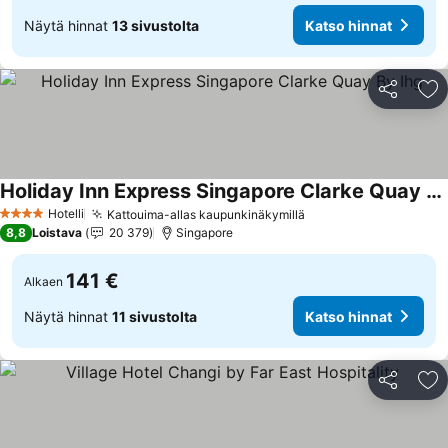
Näytä hinnat
13 sivustolta
Katso hinnat
Jaa
Li
Holiday Inn Express Singapore Clarke Quay By Ihg
Katso hinnat
Hotelli
Kattouima-allas kaupunkinäkymillä
Katso hinnat
4 Tähtiluokitus
8,8
Loistava
20 379
Singapore
141 €
Alkaen
Näytä hinnat
11 sivustolta
Katso hinnat
Jaa
Li