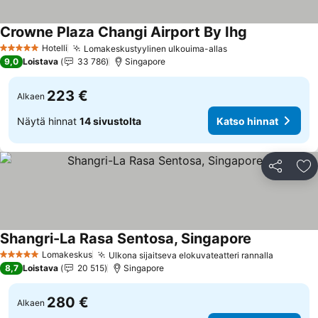
Crowne Plaza Changi Airport By Ihg
Katso hinnat
Hotelli
Lomakeskustyylinen ulkouima-allas
Katso hinnat
5 Tähtiluokitus
9,0
Loistava
33 786
Singapore
223 €
Alkaen
Näytä hinnat
14 sivustolta
Katso hinnat
Jaa
Li
Shangri-La Rasa Sentosa, Singapore
Katso hinnat
Lomakeskus
Ulkona sijaitseva elokuvateatteri rannalla
Katso hi
5 Tähtiluokitus
8,7
Loistava
20 515
Singapore
280 €
Alkaen