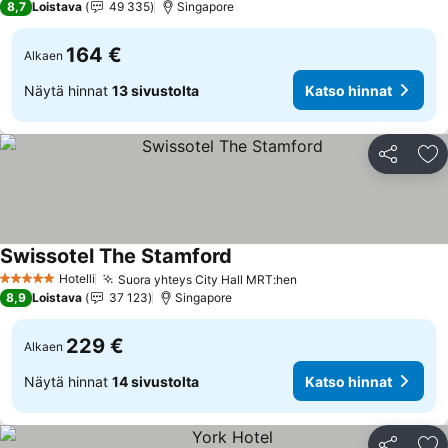
8,7
Loistava
49 335
Singapore
164 €
Alkaen
Näytä hinnat
13 sivustolta
Katso hinnat
Jaa
Li
Swissotel The Stamford
Katso hinnat
Hotelli
Suora yhteys City Hall MRT:hen
Katso hinnat
5 Tähtiluokitus
8,9
Loistava
37 123
Singapore
229 €
Alkaen
Näytä hinnat
14 sivustolta
Katso hinnat