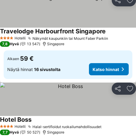
Jaa
Li
Travelodge Harbourfront Singapore
Katso hinnat
Hotelli
Näkymät kaupunkiin tai Mount Faber Parkiin
Katso hinna
4 Tähtiluokitus
7,8
Hyvä
13 547
Singapore
59 €
Alkaen
Näytä hinnat
16 sivustolta
Katso hinnat
Jaa
Li
Hotel Boss
Katso hinnat
Hotelli
Halal-sertifioidut ruokailumahdollisuudet
Katso hinnat
4 Tähtiluokitus
7,7
Hyvä
50 527
Singapore