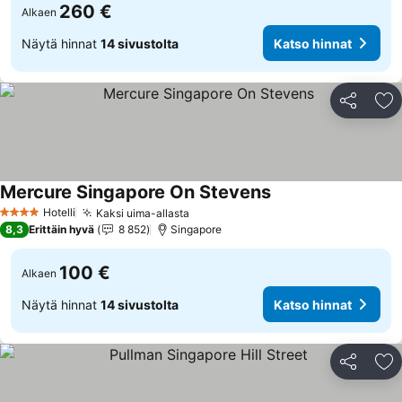
260 €
Alkaen
Näytä hinnat
14 sivustolta
Katso hinnat
Jaa
Li
Mercure Singapore On Stevens
Katso hinnat
Hotelli
Kaksi uima-allasta
Katso hinnat
4 Tähtiluokitus
8,3
Erittäin hyvä
8 852
Singapore
100 €
Alkaen
Näytä hinnat
14 sivustolta
Katso hinnat
Jaa
Li