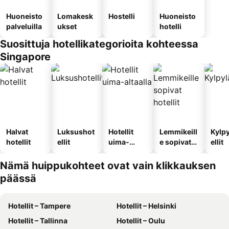
Huoneisto
Lomakesk
Hostelli
Huoneisto
palveluilla
ukset
hotelli
Suosittuja hotellikategorioita kohteessa
Singapore
Halvat
Luksushot
Hotellit
Lemmikeill
Kylp
hotellit
ellit
uima-
e sopivat
ellit
altaalla
hotellit
Nämä huippukohteet ovat vain klikkauksen
päässä
Hotellit – Tampere
Hotellit – Helsinki
Hotellit – Tallinna
Hotellit – Oulu