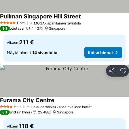
Pullman Singapore Hill Street
Katso hinnat
Hotelli
MOGA-japanilainen ravintola
Katso hinnat
5 Tähtiluokitus
9,1
Loistava
4 437
Singapore
211 €
Alkaen
Näytä hinnat
14 sivustolta
Katso hinnat
Jaa
Li
Furama City Centre
Katso hinnat
Hotelli
Halal-sertifioitu kansainvälinen buffet
Katso hinnat
4 Tähtiluokitus
8,1
Erittäin hyvä
25 488
Singapore
118 €
Alkaen