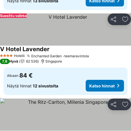
Näytä hinnat
13 sivustolta
Katso hinnat
Suosittu valinta
Jaa
Li
V Hotel Lavender
Katso hinnat
Hotelli
Enchanted Garden -teemaravintola
Katso hinnat
4 Tähtiluokitus
7,8
Hyvä
62 536
Singapore
84 €
Alkaen
Näytä hinnat
12 sivustolta
Katso hinnat
Jaa
Li