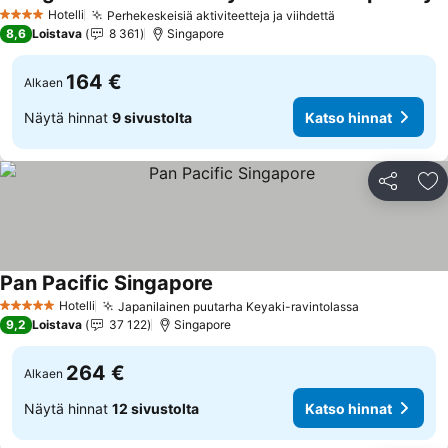
K
Hotelli
Perhekeskeisiä aktiviteetteja ja viihdettä
Katso hinnat
4 Tähtiluokitus
8,6
Loistava
8 361
Singapore
164 €
Alkaen
Näytä hinnat
9 sivustolta
Katso hinnat
Jaa
Li
Pan Pacific Singapore
Katso hinnat
Hotelli
Japanilainen puutarha Keyaki-ravintolassa
Katso hinna
5 Tähtiluokitus
9,2
Loistava
37 122
Singapore
264 €
Alkaen
Näytä hinnat
12 sivustolta
Katso hinnat