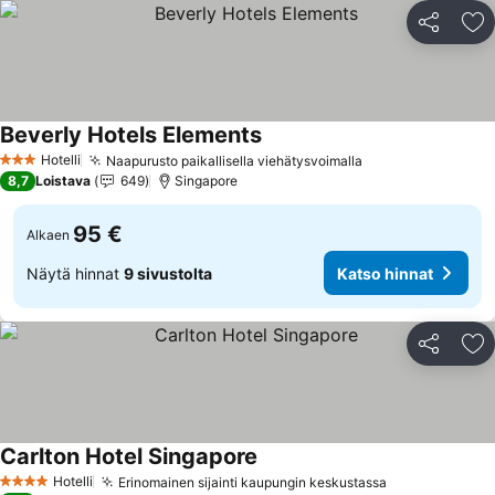
Jaa
Li
Beverly Hotels Elements
Katso hinnat
Hotelli
Naapurusto paikallisella viehätysvoimalla
Katso hinnat
3 Tähtiluokitus
8,7
Loistava
649
Singapore
95 €
Alkaen
Näytä hinnat
9 sivustolta
Katso hinnat
Jaa
Li
Carlton Hotel Singapore
Katso hinnat
Hotelli
Erinomainen sijainti kaupungin keskustassa
Katso hinnat
4 Tähtiluokitus