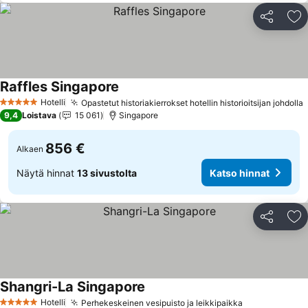
Jaa
Li
Raffles Singapore
Katso hinnat
Hotelli
Opastetut historiakierrokset hotellin historioitsijan johdolla
K
5 Tähtiluokitus
9,4
Loistava
15 061
Singapore
856 €
Alkaen
Näytä hinnat
13 sivustolta
Katso hinnat
Jaa
Li
Shangri-La Singapore
Katso hinnat
Hotelli
Perhekeskeinen vesipuisto ja leikkipaikka
Katso hinnat
5 Tähtiluokitus