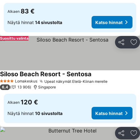
83 €
Alkaen
Näytä hinnat
14 sivustolta
Katso hinnat
Suosittu valinta
Jaa
Li
Siloso Beach Resort - Sentosa
Katso hinnat
Lomakeskus
Upeat näkymät Etelä-Kiinan merelle
Katso hinnat
4 Tähtiluokitus
6,4
13 906
Singapore
120 €
Alkaen
Näytä hinnat
10 sivustolta
Katso hinnat
Jaa
Li