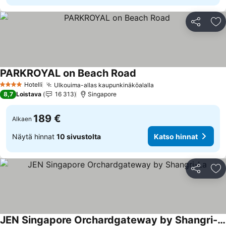
Jaa
Li
PARKROYAL on Beach Road
Katso hinnat
Hotelli
Ulkouima-allas kaupunkinäköalalla
Katso hinnat
4 Tähtiluokitus
8,7
Loistava
16 313
Singapore
189 €
Alkaen
Näytä hinnat
10 sivustolta
Katso hinnat
Jaa
Li
JEN Singapore Orchardgateway by Shangri-La