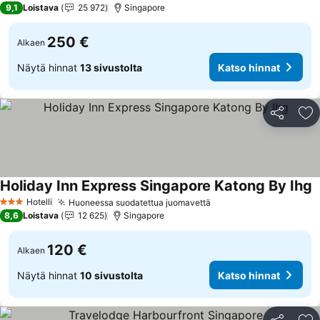
9,1
Loistava
25 972
Singapore
250 €
Alkaen
Näytä hinnat
13 sivustolta
Katso hinnat
Jaa
Li
Holiday Inn Express Singapore Katong By Ihg
K
Hotelli
Huoneessa suodatettua juomavettä
Katso hinnat
3 Tähtiluokitus
8,6
Loistava
12 625
Singapore
120 €
Alkaen
Näytä hinnat
10 sivustolta
Katso hinnat