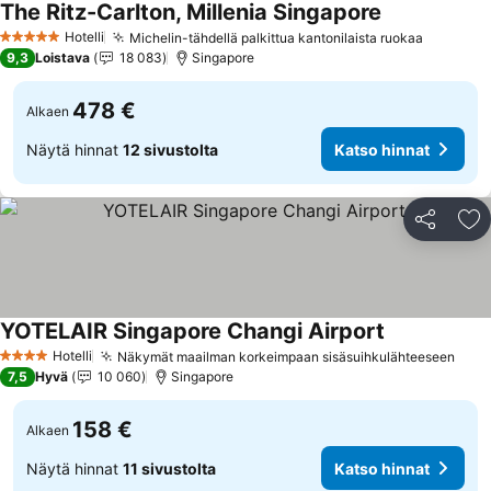
The Ritz-Carlton, Millenia Singapore
Katso hinnat
Hotelli
Michelin-tähdellä palkittua kantonilaista ruokaa
Katso hi
5 Tähtiluokitus
9,3
Loistava
18 083
Singapore
478 €
Alkaen
Näytä hinnat
12 sivustolta
Katso hinnat
Jaa
Li
YOTELAIR Singapore Changi Airport
Katso hinnat
Hotelli
Näkymät maailman korkeimpaan sisäsuihkulähteeseen
Kats
4 Tähtiluokitus
7,5
Hyvä
10 060
Singapore
158 €
Alkaen
Näytä hinnat
11 sivustolta
Katso hinnat