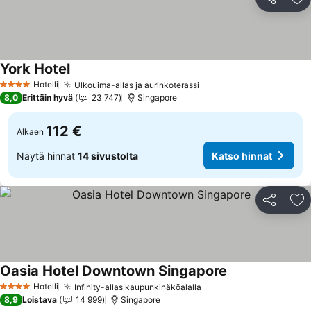
Jaa
Li
York Hotel
Katso hinnat
Hotelli
Ulkouima-allas ja aurinkoterassi
Katso hinnat
4 Tähtiluokitus
8,0
Erittäin hyvä
23 747
Singapore
112 €
Alkaen
Näytä hinnat
14 sivustolta
Katso hinnat
Jaa
Li
Oasia Hotel Downtown Singapore
Katso hinnat
Hotelli
Infinity-allas kaupunkinäköalalla
Katso hinnat
4 Tähtiluokitus
8,9
Loistava
14 999
Singapore