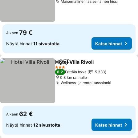
Maisemallinen lasiseinäinen hissi
79 €
Alkaen
Näytä hinnat
11 sivustolta
Katso hinnat
Hotel Villa Rivoli
Jaa
Lisää suosikkeihin
3 Tähtiluokitus
8,2
Erittäin hyvä
5 383
0.3 km rannalle
Wellness- ja rentoutussalonki
62 €
Alkaen
Näytä hinnat
12 sivustolta
Katso hinnat