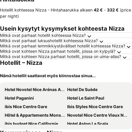
Hotellit kohteessa Nizza -
Hintahaarukka
alkaen
‎42 €
-
‎332 €
(price
per night)
Usein kysytyt kysymykset kohteesta Nizza
Mitkä ovat parhaat hotellit kohteessa Nizza?
Mitkä ovat parhaat luksushotellit kohteessa Nizza?
Mitkä ovat parhaat lemmikkiystävälliset hotellit kohteessa Nizza?
Mitkä ovat kohteen Nizza parhaat hotellit, joissa on kylpylä?
Mitkä ovat kohteen Nizza parhaat hotellit, joissa on uima-allas?
Hotellit – Nizza
Nämä hotellit saattavat myös kiinnostaa sinua...
Hotel Novotel Nice Arénas Aéroport
Hotel De Suède
Hotel Paganini
Hotel Le Saint Paul
ibis Nice Centre Gare
Ibis Styles Nice Centre Gare
Hôtel & Appartements Monsigny
Novotel Nice Centre Vieux Nice
ibis budget Nice Californie Lenval
Hotel Aston La Scala