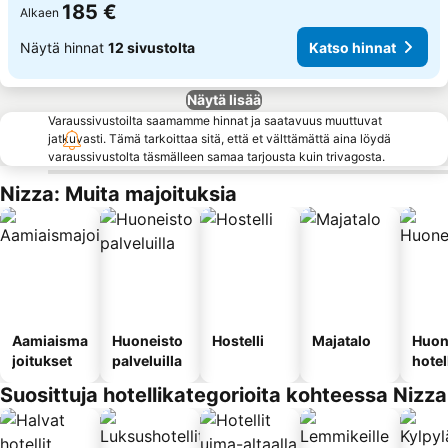
185 €
Alkaen
Näytä hinnat
12 sivustolta
Katso hinnat
Näytä lisää
Varaussivustoilta saamamme hinnat ja saatavuus muuttuvat
jatkuvasti. Tämä tarkoittaa sitä, että et välttämättä aina löydä
varaussivustolta täsmälleen samaa tarjousta kuin trivagosta.
Nizza: Muita majoituksia
Aamiaisma
Huoneisto
Hostelli
Majatalo
Huon
joitukset
palveluilla
hotel
Suosittuja hotellikategorioita kohteessa Nizza