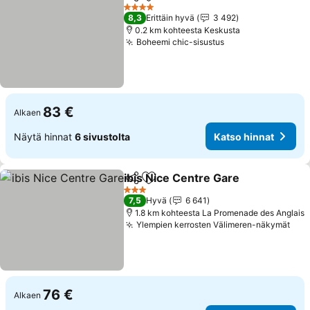
Jaa
Lisää suosikkeihin
4 Tähtiluokitus
8,3
Erittäin hyvä
3 492
0.2 km kohteesta Keskusta
Boheemi chic-sisustus
83 €
Alkaen
Näytä hinnat
6 sivustolta
Katso hinnat
ibis Nice Centre Gare
Jaa
Lisää suosikkeihin
3 Tähtiluokitus
7,5
Hyvä
6 641
1.8 km kohteesta La Promenade des Anglais
Ylempien kerrosten Välimeren-näkymät
76 €
Alkaen