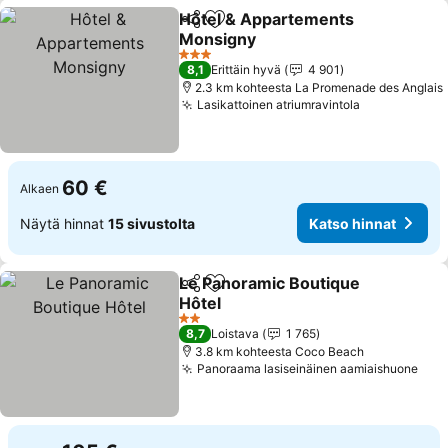
Hôtel & Appartements
Jaa
Lisää suosikkeihin
Monsigny
3 Tähtiluokitus
8,1
Erittäin hyvä
4 901
2.3 km kohteesta La Promenade des Anglais
Lasikattoinen atriumravintola
60 €
Alkaen
Näytä hinnat
15 sivustolta
Katso hinnat
Le Panoramic Boutique
Jaa
Lisää suosikkeihin
Hôtel
2 Tähtiluokitus
8,7
Loistava
1 765
3.8 km kohteesta Coco Beach
Panoraama lasiseinäinen aamiaishuone