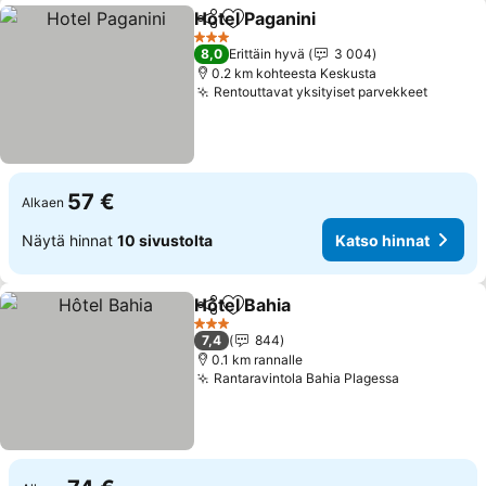
Hotel Paganini
Jaa
Lisää suosikkeihin
3 Tähtiluokitus
8,0
Erittäin hyvä
3 004
0.2 km kohteesta Keskusta
Rentouttavat yksityiset parvekkeet
57 €
Alkaen
Näytä hinnat
10 sivustolta
Katso hinnat
Hôtel Bahia
Jaa
Lisää suosikkeihin
3 Tähtiluokitus
7,4
844
0.1 km rannalle
Rantaravintola Bahia Plagessa