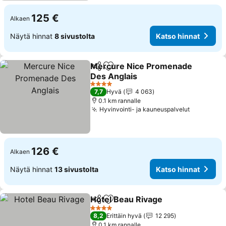
125 €
Alkaen
Näytä hinnat
8 sivustolta
Katso hinnat
Mercure Nice Promenade
Jaa
Lisää suosikkeihin
Des Anglais
4 Tähtiluokitus
7,7
Hyvä
4 063
0.1 km rannalle
Hyvinvointi- ja kauneuspalvelut
126 €
Alkaen
Näytä hinnat
13 sivustolta
Katso hinnat
Hotel Beau Rivage
Jaa
Lisää suosikkeihin
4 Tähtiluokitus
8,2
Erittäin hyvä
12 295
0.1 km rannalle