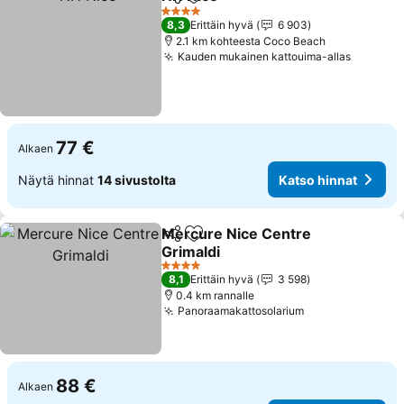
Jaa
Lisää suosikkeihin
4 Tähtiluokitus
8,3
Erittäin hyvä
6 903
2.1 km kohteesta Coco Beach
Kauden mukainen kattouima-allas
77 €
Alkaen
Näytä hinnat
14 sivustolta
Katso hinnat
Mercure Nice Centre
Jaa
Lisää suosikkeihin
Grimaldi
4 Tähtiluokitus
8,1
Erittäin hyvä
3 598
0.4 km rannalle
Panoraamakattosolarium
88 €
Alkaen