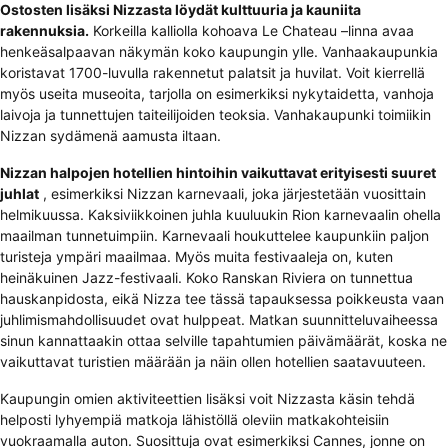
Ostosten lisäksi Nizzasta löydät kulttuuria ja kauniita
rakennuksia.
Korkeilla kalliolla kohoava Le Chateau –linna avaa
henkeäsalpaavan näkymän koko kaupungin ylle. Vanhaakaupunkia
koristavat 1700-luvulla rakennetut palatsit ja huvilat. Voit kierrellä
myös useita museoita, tarjolla on esimerkiksi nykytaidetta, vanhoja
laivoja ja tunnettujen taiteilijoiden teoksia. Vanhakaupunki toimiikin
Nizzan sydämenä aamusta iltaan.
Nizzan halpojen hotellien hintoihin vaikuttavat erityisesti suuret
juhlat
, esimerkiksi Nizzan karnevaali, joka järjestetään vuosittain
helmikuussa. Kaksiviikkoinen juhla kuuluukin Rion karnevaalin ohella
maailman tunnetuimpiin. Karnevaali houkuttelee kaupunkiin paljon
turisteja ympäri maailmaa. Myös muita festivaaleja on, kuten
heinäkuinen Jazz-festivaali. Koko Ranskan Riviera on tunnettua
hauskanpidosta, eikä Nizza tee tässä tapauksessa poikkeusta vaan
juhlimismahdollisuudet ovat hulppeat. Matkan suunnitteluvaiheessa
sinun kannattaakin ottaa selville tapahtumien päivämäärät, koska ne
vaikuttavat turistien määrään ja näin ollen hotellien saatavuuteen.
Kaupungin omien aktiviteettien lisäksi voit Nizzasta käsin tehdä
helposti lyhyempiä matkoja lähistöllä oleviin matkakohteisiin
vuokraamalla auton. Suosittuja ovat esimerkiksi Cannes, jonne on