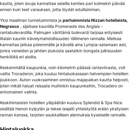
kautta, joten sivuja kannattaa selailla kenties pari kolmekin päivää
ennen kuin teet varauksen, jotta löydät edullisimman.
Yksi maailman tunnetuimmista ja
parhaimmista Nizzan hotelleista,
Negresco
, sijaitsee kauniilla Promenade des Anglais -
rantabulevardilla. Palmujen värittämä bulevardi tarjoaa erityisesti
iltaisin kauniin kävelymahdollisuuden Välimeren rannalla. Matkaa
kannattaa jatkaa pidemmälle ja kävellä aina Lympia-satamaan asti,
jonka veneiden ja jahtien joukosta saatatkin bongata julkisuuden
henkilöitä eri aloilta.
Keskemmältä kaupunkia, noin kilometrin päässä rantaviivasta, voit
valita Trocaderon, joka kuuluu hintaluokassaan halvempien hotellien
joukkoon. Auton vuokraaminen onnistuu majapaikan kautta helposti,
joten mikäli haluat reissata muihinkin kaupunkeihin, Trocadero on
erinomainen valinta.
Keskihintaisten hotellien yläpäähän kuuluva Splendid & Spa Nice
sisältää hienon kylpylän ja tekee laajalti yhteistyötä erään yksityisen
rannan kanssa, tarjoten asukkailleen alennuksia kyseiselle rannalle.
Hintaluokka