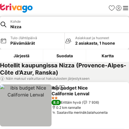
Suosikit
Kirjaud
Val
Kohde
Nizza
Tulo-/lähtöpäivä
Asiakkaat ja huoneet
Päivämäärät
2 asiakasta, 1 huone
Järjestä
Suodata
Kartta
Hotellit kaupungissa Nizza (Provence-Alpes-
Côte d'Azur, Ranska)
Näin maksut vaikuttavat hakutulosten järjestykseen
ibis budget Nice
Jaa
Lisää suosikkeihin
Californie Lenval
2 Tähtiluokitus
8,0
Erittäin hyvä
7 936
0.2 km rannalle
Saatavilla merinäköalahuoneita