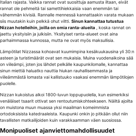
Italian rajasta. Vaikka rannat ovat suosittuja aamusta iltaan, eivät
rannat ole pehmeitä tai samettihiekkaisia vaan enemmän tai
vähemmän kivisiä. Rannalle mennessä kannattaakin varata mukaan
siis muutakin kuin pelkkä ohut viltti.
Sinun kannattaa tutustua
Nizzan hotelleihin, joilla on omia ranta-alueita
, koska rannat on
jaettu yksityisiin ja julkisiin. Yksityiset ranta-alueet ovat aina
parhaimmassa kunnossa, mutta ne ovat myös maksullisia.
Lämpötilat Nizzassa kohoavat kuumimpina kesäkuukausina yli 30:n
asteen ja turistimäärät ovat sen mukaisia. Muina vuodenaikoina sää
on viileämpi, joten jos lähdet pelkälle kaupunkilomalle, kannattaa
sinun miettiä haluatko nauttia hiukan rauhallisemmasta ja
viileämmästä lomasta vai kallistuuko vaakasi enemmän lämpötilojen
puolelle.
Nizzan kukoistus alkoi 1800-luvun loppupuolella, kun esimerkiksi
venäläiset tsaarit ottivat sen rentoutumiskohteekseen. Näiltä ajoilta
on muistona muun muassa yksi maailman komeimmista
ortodoksisista katedraaleista. Kaupunki onkin jo pitkään ollut niin
tavallisten matkailijoiden kuin varakkaamman väen suosiossa.
Monipuoliset ajanviettomahdollisuudet