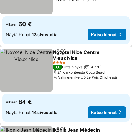
60 €
Alkaen
Näytä hinnat
13 sivustolta
Katso hinnat
Novotel Nice Centre
Jaa
Lisää suosikkeihin
Vieux Nice
4 Tähtiluokitus
8,0
Erittäin hyvä
4 770
2.1 km kohteesta Coco Beach
Välimeren keittiö Le Pois Chichessä
84 €
Alkaen
Näytä hinnat
14 sivustolta
Katso hinnat
Ikonik Jean Médecin