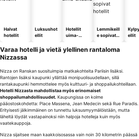
Halvat
Luksushot
Hotellit
Lemmikeill
Kylp
hotellit
ellit
uima-
e sopivat
ellit
altaalla
hotellit
Varaa hotelli ja vietä ylellinen rantaloma
Nizzassa
Nizza on Ranskan suosituimpia matkakohteita Pariisin lisäksi.
Rantojen lisäksi kaupunki yllättää monipuolisuudellaan, sillä
rantakaupunki hemmottelee myös kulttuuri- ja shoppailukohteillaan.
Hotelli Nizzasta mahdollistaa myös erinomaiset
shoppailumahdollisuudet.
Kaupungissa on kolme
pääostoskohdetta: Place Massena, Jean Medecin sekä Rue Paradis.
Erityisesti jälkimmäinen on tunnettu luksusmyymälöistään, mutta
läheltä löydät vastapainoksi niin halpoja hotelleja kuin myös
vaatekauppoja.
Nizza sijaitsee maan kaakkoisosassa vain noin 30 kilometrin päässä