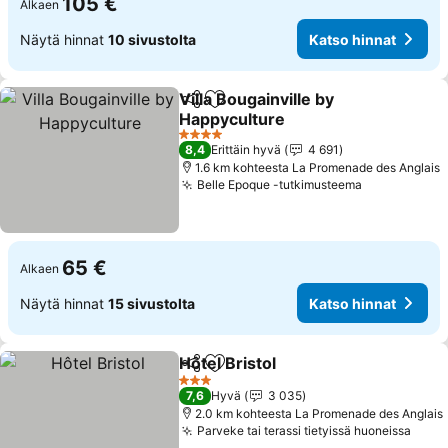
105 €
Alkaen
Näytä hinnat
10 sivustolta
Katso hinnat
Villa Bougainville by
Jaa
Lisää suosikkeihin
Happyculture
4 Tähtiluokitus
8,4
Erittäin hyvä
4 691
1.6 km kohteesta La Promenade des Anglais
Belle Epoque -tutkimusteema
65 €
Alkaen
Näytä hinnat
15 sivustolta
Katso hinnat
Hôtel Bristol
Jaa
Lisää suosikkeihin
3 Tähtiluokitus
7,6
Hyvä
3 035
2.0 km kohteesta La Promenade des Anglais
Parveke tai terassi tietyissä huoneissa