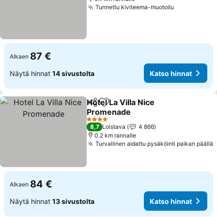
Tunnettu kiviteema-muotoilu
87 €
Alkaen
Näytä hinnat
14 sivustolta
Katso hinnat
Hotel La Villa Nice
Jaa
Lisää suosikkeihin
Promenade
4 Tähtiluokitus
8,7
Loistava
4 866
0.2 km rannalle
Turvallinen aidattu pysäköinti paikan päällä
84 €
Alkaen
Näytä hinnat
13 sivustolta
Katso hinnat