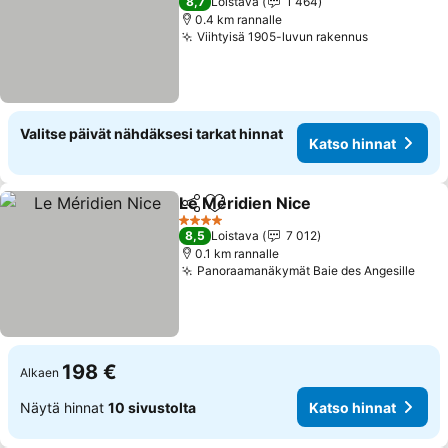
8,7
Loistava
1 464
0.4 km rannalle
Viihtyisä 1905-luvun rakennus
Valitse päivät nähdäksesi tarkat hinnat
Katso hinnat
Le Méridien Nice
Jaa
Lisää suosikkeihin
4 Tähtiluokitus
8,5
Loistava
7 012
0.1 km rannalle
Panoraamanäkymät Baie des Angesille
198 €
Alkaen
Näytä hinnat
10 sivustolta
Katso hinnat