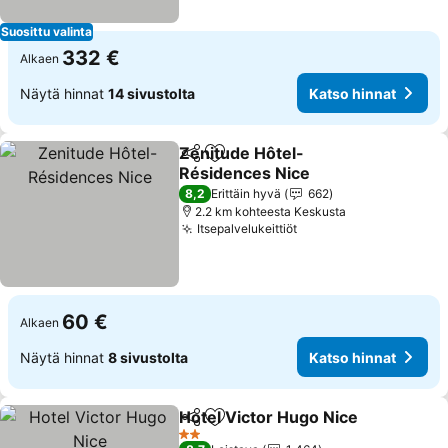
Suosittu valinta
332 €
Alkaen
Näytä hinnat
14 sivustolta
Katso hinnat
Zenitude Hôtel-
Jaa
Lisää suosikkeihin
Résidences Nice
8,2
Erittäin hyvä
662
2.2 km kohteesta Keskusta
Itsepalvelukeittiöt
60 €
Alkaen
Näytä hinnat
8 sivustolta
Katso hinnat
Hotel Victor Hugo Nice
Jaa
Lisää suosikkeihin
2 Tähtiluokitus