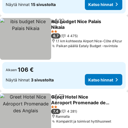
Näytä hinnat
15 sivustolta
Katso hinnat
ibis budget Nice Palais
Jaa
Lisää suosikkeihin
Nikaia
2 Tähtiluokitus
6,7
4 475
1.1 km kohteesta Airport Nice-Côte d'Azur
Paikan päällä Eataly Budget -ravintola
106 €
Alkaen
Näytä hinnat
3 sivustolta
Katso hinnat
Greet Hotel Nice
Jaa
Lisää suosikkeihin
Aéroport Promenade des
Anglais
2 Tähtiluokitus
7,4
4 281
Rannalla
Kompaktit ja toimivat hyttihuoneet