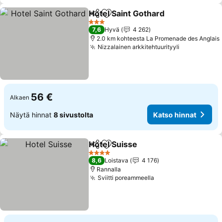
Hotel Saint Gothard
Jaa
Lisää suosikkeihin
3 Tähtiluokitus
7,6
Hyvä
4 262
2.0 km kohteesta La Promenade des Anglais
Nizzalainen arkkitehtuurityyli
56 €
Alkaen
Näytä hinnat
8 sivustolta
Katso hinnat
Hotel Suisse
Jaa
Lisää suosikkeihin
4 Tähtiluokitus
8,6
Loistava
4 176
Rannalla
Sviitti poreammeella