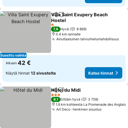
Villa Saint Exupery Beach
Jaa
Lisää suosikkeihin
Hostel
1 Tähtiluokitus
7,6
Hyvä
8 869
0.4 km rannalle
Ainutlaatuinen talviurheilumahdollisuus
Suosittu valinta
42 €
Alkaen
Näytä hinnat
12 sivustolta
Katso hinnat
Hôtel du Midi
Jaa
Lisää suosikkeihin
3 Tähtiluokitus
8,1
Erittäin hyvä
3 759
1.9 km kohteesta La Promenade des Anglais
Art Deco -henkinen sisustus