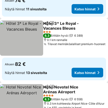
74 €
Alkaen
Näytä hinnat
11 sivustolta
Katso hinnat
Hôtel 3* Le Royal -
Jaa
Lisää suosikkeihin
Vacances Bleues
3 Tähtiluokitus
8,3
Erittäin hyvä
6 389
0.1 km rannalle
Tilavat merinäköalalliset premium-huoneet
82 €
Alkaen
Näytä hinnat
13 sivustolta
Katso hinnat
Hotel Novotel Nice
Jaa
Lisää suosikkeihin
Arénas Aéroport
4 Tähtiluokitus
8,3
Erittäin hyvä
6 558
0.3 km kohteesta Airport Nice-Côte d'Azur
Le 455 -ravintola ja baari