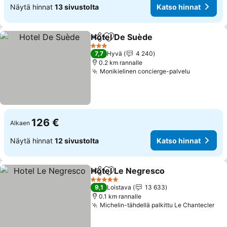
Näytä hinnat
13 sivustolta
Katso hinnat
Hotel De Suède
Jaa
Lisää suosikkeihin
3 Tähtiluokitus
7,7
Hyvä
4 240
0.2 km rannalle
Monikielinen concierge-palvelu
126 €
Alkaen
Näytä hinnat
12 sivustolta
Katso hinnat
Hotel Le Negresco
Jaa
Lisää suosikkeihin
5 Tähtiluokitus
9,1
Loistava
13 633
0.1 km rannalle
Michelin-tähdellä palkittu Le Chantecler