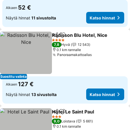
52 €
Alkaen
Näytä hinnat
11 sivustolta
Katso hinnat
Radisson Blu Hotel, Nice
Jaa
Lisää suosikkeihin
4 Tähtiluokitus
7,8
Hyvä
12 543
0.1 km rannalle
Panoraamakattoallas
Suosittu valinta
127 €
Alkaen
Näytä hinnat
13 sivustolta
Katso hinnat
Hotel Le Saint Paul
Jaa
Lisää suosikkeihin
3 Tähtiluokitus
9,0
Loistava
5 661
0.1 km rannalle