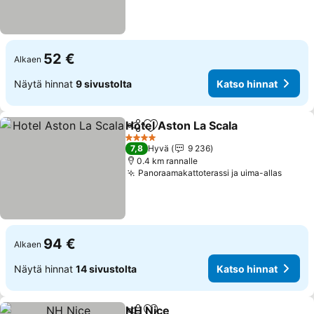
52 €
Alkaen
Näytä hinnat
9 sivustolta
Katso hinnat
Hotel Aston La Scala
Jaa
Lisää suosikkeihin
4 Tähtiluokitus
7,8
Hyvä
9 236
0.4 km rannalle
Panoraamakattoterassi ja uima-allas
94 €
Alkaen
Näytä hinnat
14 sivustolta
Katso hinnat
NH Nice