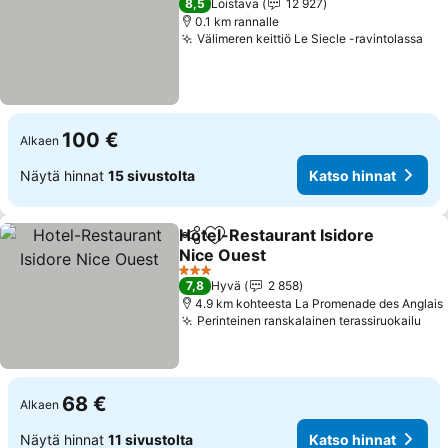
8,5
Loistava
12 927
0.1 km rannalle
Välimeren keittiö Le Siecle -ravintolassa
100 €
Alkaen
Näytä hinnat
15 sivustolta
Katso hinnat
Hotel-Restaurant Isidore
Jaa
Lisää suosikkeihin
Nice Ouest
3 Tähtiluokitus
7,8
Hyvä
2 858
4.9 km kohteesta La Promenade des Anglais
Perinteinen ranskalainen terassiruokailu
68 €
Alkaen
Näytä hinnat
11 sivustolta
Katso hinnat