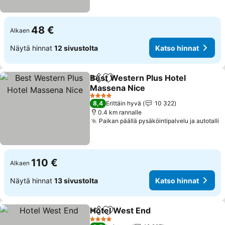
48 €
Alkaen
Näytä hinnat
12 sivustolta
Katso hinnat
Best Western Plus Hotel
Jaa
Lisää suosikkeihin
Massena Nice
4 Tähtiluokitus
8,4
Erittäin hyvä
10 322
0.4 km rannalle
Paikan päällä pysäköintipalvelu ja autotalli
110 €
Alkaen
Näytä hinnat
13 sivustolta
Katso hinnat
Hotel West End
Jaa
Lisää suosikkeihin
4 Tähtiluokitus