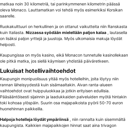
matkaa noin 30 kilometriä, tai parinkymmenen kilometrin päässä
oleva Monaco. Lauttamatkan voi tehdä myös esimerkiksi Korsikan
saarelle.
Ruokakulttuuri on herkullinen ja on ottanut vaikutteita niin Ranskasta
kuin Italiasta.
Nizzassa syödään mielellään paljon kalaa
, lautasella
on lisäksi paljon yrttejä ja juustoja. Myös ulkomaisia makuja löydät
helposti.
Kaupungissa on myös kasino, eikä Monacon tunnetulle kasinollekaan
ole pitkä matka, jos siellä käymisen yhdistää päiväretkeen.
Lukuisat hotellivaihtoehdot
Kaupungin monipuolisuus yltää myös hotelleihin, joita löytyy niin
rannan läheisyydestä kuin sisämaaltakin. Aivan ranta-alueen
vaihtoehdot ovat huippuluokkaa ja jotkin erityisen edullisia.
Pääsääntöisesti sijainnin ja laadukkaiden palveluiden myötä hintakin
toki kohoaa ylöspäin. Suurin osa majapaikoista pyörii 50-70 euron
huonehinnan paikkeilla.
Halpoja hotelleja löydät ympäriinsä
, niin rannalta kuin sisemmältä
kaupungista. Kaikkien majapaikkojen hinnat saat aina trivagon