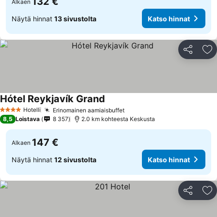
132 €
Alkaen
Näytä hinnat
13 sivustolta
Katso hinnat
Jaa
Li
Hótel Reykjavík Grand
Hotelli
Erinomainen aamiaisbuffet
4 Tähtiluokitus
8,5
Loistava
8 357
2.0 km kohteesta Keskusta
147 €
Alkaen
Näytä hinnat
12 sivustolta
Katso hinnat
Jaa
Li