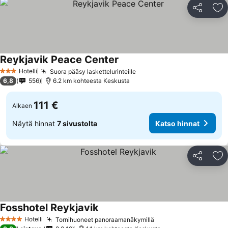
Jaa
Li
Reykjavik Peace Center
Hotelli
Suora pääsy laskettelurinteille
3 Tähtiluokitus
6,8
556
6.2 km kohteesta Keskusta
111 €
Alkaen
Näytä hinnat
7 sivustolta
Katso hinnat
Jaa
Li
Fosshotel Reykjavik
Hotelli
Tornihuoneet panoraamanäkymillä
4 Tähtiluokitus