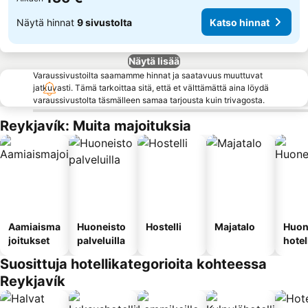
Näytä hinnat
9 sivustolta
Katso hinnat
Näytä lisää
Varaussivustoilta saamamme hinnat ja saatavuus muuttuvat
jatkuvasti. Tämä tarkoittaa sitä, että et välttämättä aina löydä
varaussivustolta täsmälleen samaa tarjousta kuin trivagosta.
Reykjavík: Muita majoituksia
Aamiaisma
Huoneisto
Hostelli
Majatalo
Huon
joitukset
palveluilla
hotel
Suosittuja hotellikategorioita kohteessa
Reykjavík