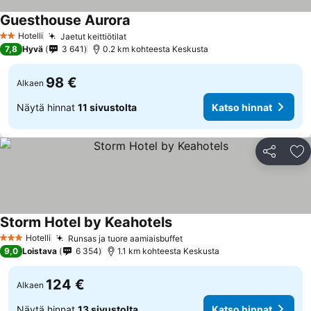
Guesthouse Aurora
Hotelli
Jaetut keittiötilat
2 Tähtiluokitus
7,8
Hyvä
3 641
0.2 km kohteesta Keskusta
98 €
Alkaen
Näytä hinnat
11 sivustolta
Katso hinnat
Jaa
Li
Storm Hotel by Keahotels
Hotelli
Runsas ja tuore aamiaisbuffet
3 Tähtiluokitus
9,0
Loistava
6 354
1.1 km kohteesta Keskusta
124 €
Alkaen
Näytä hinnat
13 sivustolta
Katso hinnat