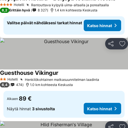
Hotelli
Rentouttava kylpylä uima-altaalla ja porealtaalla
4 Tähtiluokitus
8,2
Erittäin hyvä
8 327
1.4 km kohteesta Keskusta
Valitse päivät nähdäksesi tarkat hinnat
Katso hinnat
Jaa
Li
Guesthouse Vikingur
Hotelli
Henkilökohtainen matkasuunnitelman laadinta
2 Tähtiluokitus
6,4
474
1.0 km kohteesta Keskusta
89 €
Alkaen
Näytä hinnat
3 sivustolta
Katso hinnat