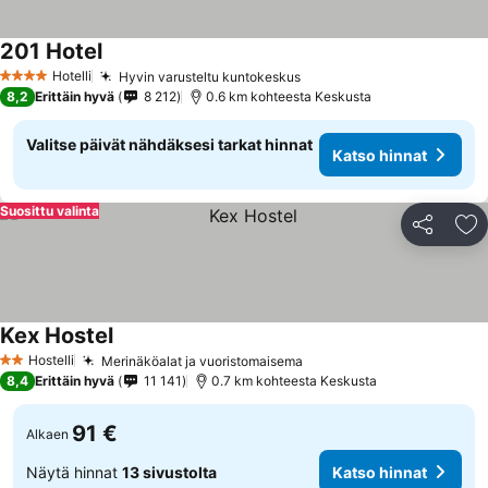
201 Hotel
Hotelli
Hyvin varusteltu kuntokeskus
4 Tähtiluokitus
8,2
Erittäin hyvä
8 212
0.6 km kohteesta Keskusta
Valitse päivät nähdäksesi tarkat hinnat
Katso hinnat
Suosittu valinta
Jaa
Li
Kex Hostel
Hostelli
Merinäköalat ja vuoristomaisema
2 Tähtiluokitus
8,4
Erittäin hyvä
11 141
0.7 km kohteesta Keskusta
91 €
Alkaen
Näytä hinnat
13 sivustolta
Katso hinnat