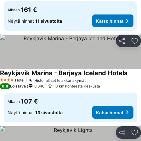
161 €
Alkaen
Näytä hinnat
11 sivustolta
Katso hinnat
Jaa
Li
Reykjavik Marina - Berjaya Iceland Hotels
Hotelli
Historialliset telakkanäkymät
4 Tähtiluokitus
8,8
Loistava
8 646
1.0 km kohteesta Keskusta
107 €
Alkaen
Näytä hinnat
13 sivustolta
Katso hinnat
Jaa
Li