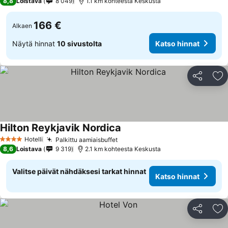
8,8
Loistava
8 049
1.1 km kohteesta Keskusta
166 €
Alkaen
Näytä hinnat
10 sivustolta
Katso hinnat
Jaa
Li
Hilton Reykjavik Nordica
Hotelli
Palkittu aamiaisbuffet
4 Tähtiluokitus
8,6
Loistava
9 319
2.1 km kohteesta Keskusta
Valitse päivät nähdäksesi tarkat hinnat
Katso hinnat
Jaa
Li