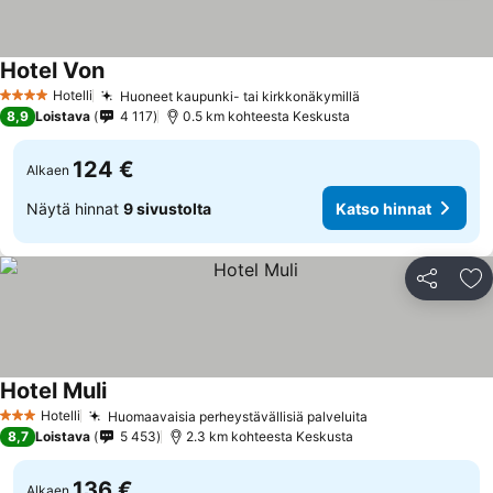
Hotel Von
Hotelli
Huoneet kaupunki- tai kirkkonäkymillä
4 Tähtiluokitus
8,9
Loistava
4 117
0.5 km kohteesta Keskusta
124 €
Alkaen
Näytä hinnat
9 sivustolta
Katso hinnat
Jaa
Li
Hotel Muli
Hotelli
Huomaavaisia perheystävällisiä palveluita
3 Tähtiluokitus
8,7
Loistava
5 453
2.3 km kohteesta Keskusta
136 €
Alkaen