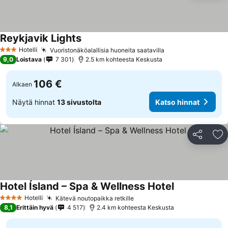
Reykjavik Lights
Hotelli
Vuoristonäköalallisia huoneita saatavilla
3 Tähtiluokitus
9,0
Loistava
7 301
2.5 km kohteesta Keskusta
106 €
Alkaen
Näytä hinnat
13 sivustolta
Katso hinnat
Jaa
Li
Hotel Ísland – Spa & Wellness Hotel
Hotelli
Kätevä noutopaikka retkille
4 Tähtiluokitus
8,1
Erittäin hyvä
4 517
2.4 km kohteesta Keskusta