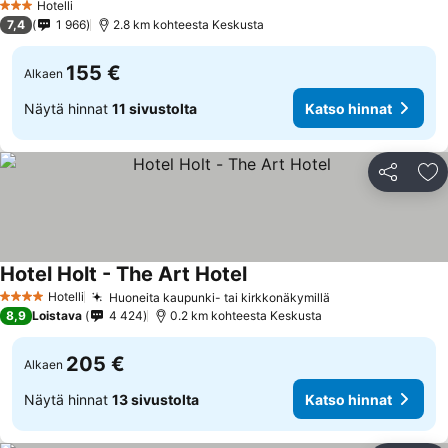
Hotelli
3 Tähtiluokitus
7,4
1 966
2.8 km kohteesta Keskusta
155 €
Alkaen
Näytä hinnat
11 sivustolta
Katso hinnat
Jaa
Li
Hotel Holt - The Art Hotel
Hotelli
Huoneita kaupunki- tai kirkkonäkymillä
4 Tähtiluokitus
8,9
Loistava
4 424
0.2 km kohteesta Keskusta
205 €
Alkaen
Näytä hinnat
13 sivustolta
Katso hinnat