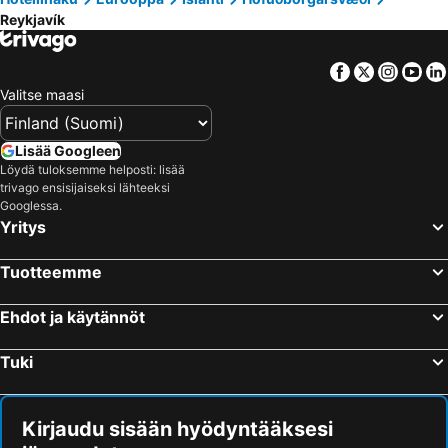
Centerspot
101 Hotel
Reykjavík
Hveragerði, Suðurland Hotellit
Hvolsvöllur, Hotellit
Hótel Heiðmörk
Radisson Blu 1919 Hotel, Reykjavik
Hella, Suðurland Hotellit
Vik, Hotellit
Hotel Aska
Facebook
Twitter
Insta
Yo
Höfn, Hotellit
Akureyri, Norðurland eystra Hotellit
Valitse maasi
Kirkjubæjarklaustur, Hotellit
Lisää Googleen
Löydä tuloksemme helposti: lisää
trivago ensisijaiseksi lähteeksi
Googlessa.
Yritys
Tuotteemme
Ehdot ja käytännöt
Tuki
Kirjaudu sisään hyödyntääksesi