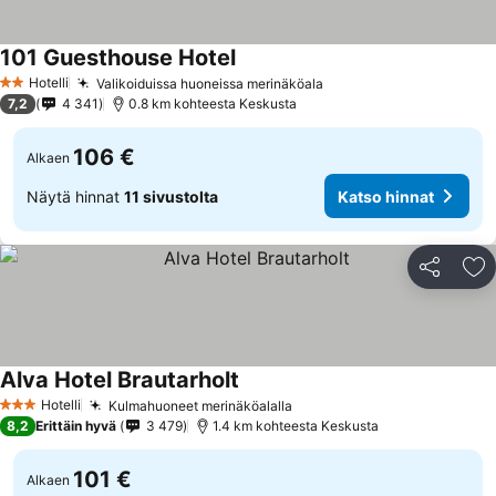
101 Guesthouse Hotel
Hotelli
Valikoiduissa huoneissa merinäköala
2 Tähtiluokitus
7,2
4 341
0.8 km kohteesta Keskusta
106 €
Alkaen
Näytä hinnat
11 sivustolta
Katso hinnat
Jaa
Li
Alva Hotel Brautarholt
Hotelli
Kulmahuoneet merinäköalalla
3 Tähtiluokitus
8,2
Erittäin hyvä
3 479
1.4 km kohteesta Keskusta
101 €
Alkaen