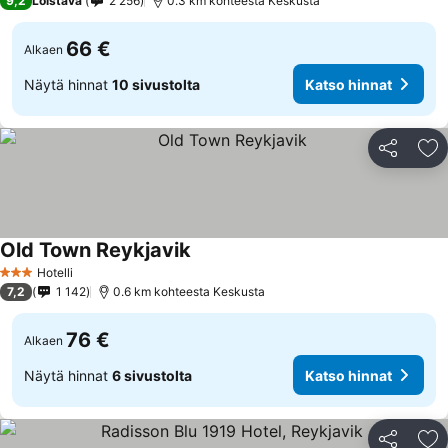
9,2
Loistava
2 256
0.3 km kohteesta Keskusta
66 €
Alkaen
Näytä hinnat
10 sivustolta
Katso hinnat
Jaa
Li
Old Town Reykjavik
Hotelli
3 Tähtiluokitus
7,2
1 142
0.6 km kohteesta Keskusta
76 €
Alkaen
Näytä hinnat
6 sivustolta
Katso hinnat