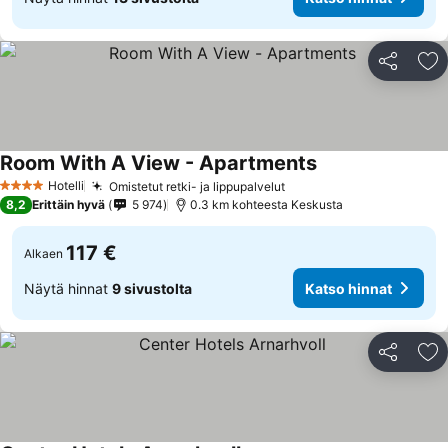
Jaa
Li
Room With A View - Apartments
Hotelli
Omistetut retki- ja lippupalvelut
4 Tähtiluokitus
8,2
Erittäin hyvä
5 974
0.3 km kohteesta Keskusta
117 €
Alkaen
Näytä hinnat
9 sivustolta
Katso hinnat
Jaa
Li