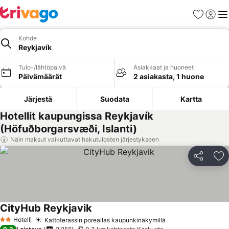
Suosikit
Kirjaud
Val
Kohde
Reykjavík
Tulo-/lähtöpäivä
Asiakkaat ja huoneet
Päivämäärät
2 asiakasta, 1 huone
Järjestä
Suodata
Kartta
Hotellit kaupungissa Reykjavík
(Höfuðborgarsvæði, Islanti)
Näin maksut vaikuttavat hakutulosten järjestykseen
Jaa
Li
CityHub Reykjavik
Hotelli
Kattoterassin poreallas kaupunkinäkymillä
2 Tähtiluokitus