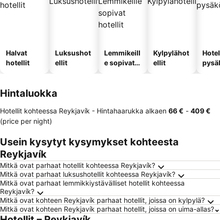
Halvat
Luksushot
Lemmikeill
Kylpylähot
Hotel
hotellit
ellit
e sopivat
ellit
pysä
hotellit
llä
Hintaluokka
Hotellit kohteessa Reykjavík -
Hintahaarukka
alkaen
‎66 €
-
‎409 €
(price per night)
Usein kysytyt kysymykset kohteesta
Reykjavík
Mitkä ovat parhaat hotellit kohteessa Reykjavík?
Mitkä ovat parhaat luksushotellit kohteessa Reykjavík?
Mitkä ovat parhaat lemmikkiystävälliset hotellit kohteessa
Reykjavík?
Mitkä ovat kohteen Reykjavík parhaat hotellit, joissa on kylpylä?
Mitkä ovat kohteen Reykjavík parhaat hotellit, joissa on uima-allas?
Hotellit – Reykjavík