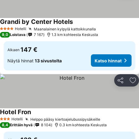
Grandi by Center Hotels
Hotelli
Maanalainen kylpylä kattoikkunalla
4 Tähtiluokitus
9,0
Loistava
7 167
1.3 km kohteesta Keskusta
147 €
Alkaen
Näytä hinnat
13 sivustolta
Katso hinnat
Jaa
Li
Hotel Fron
Hotelli
Helppo pääsy kiertoajelubussipysäkeille
3 Tähtiluokitus
8,4
Erittäin hyvä
8 104
0.3 km kohteesta Keskusta