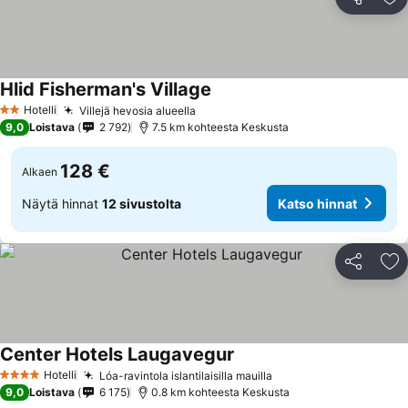
Jaa
Li
Hlid Fisherman's Village
Hotelli
Villejä hevosia alueella
2 Tähtiluokitus
9,0
Loistava
2 792
7.5 km kohteesta Keskusta
128 €
Alkaen
Näytä hinnat
12 sivustolta
Katso hinnat
Jaa
Li
Center Hotels Laugavegur
Hotelli
Lóa-ravintola islantilaisilla mauilla
4 Tähtiluokitus
9,0
Loistava
6 175
0.8 km kohteesta Keskusta