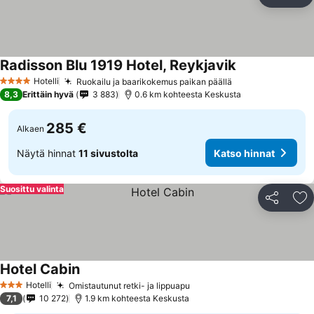
Jaa
Li
Radisson Blu 1919 Hotel, Reykjavik
Hotelli
Ruokailu ja baarikokemus paikan päällä
4 Tähtiluokitus
8,3
Erittäin hyvä
3 883
0.6 km kohteesta Keskusta
285 €
Alkaen
Näytä hinnat
11 sivustolta
Katso hinnat
Suosittu valinta
Jaa
Li
Hotel Cabin
Hotelli
Omistautunut retki- ja lippuapu
3 Tähtiluokitus
7,1
10 272
1.9 km kohteesta Keskusta