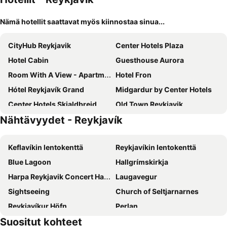
Nämä hotellit saattavat myös kiinnostaa sinua...
CityHub Reykjavik
Center Hotels Plaza
Hotel Cabin
Guesthouse Aurora
Room With A View - Apartments
Hotel Fron
Hótel Reykjavík Grand
Midgardur by Center Hotels
Center Hotels Skjaldbreid
Old Town Reykjavik
Nähtävyydet - Reykjavík
Hotel Ísland – Spa & Wellness Hotel
Reykjavik Lights
101 Guesthouse Hotel
Reykjavik Natura - Berjaya Iceland Hotels
Keflavíkin lentokenttä
Reykjavíkin lentokenttä
Center Hotels Laugavegur
Grandi by Center Hotels
Blue Lagoon
Hallgrímskirkja
Center Hotels Arnarhvoll
Hotel Muli
Harpa Reykjavik Concert Hall and Conference Centre
Laugavegur
ODDSSON Midtown Hotel
Alva Hotel Brautarholt
Sightseeing
Church of Seltjarnarnes
Hotel Viking
Center Hotels Klopp
Reykjavíkur Höfn
Perlan
Hotel Klettur
Hotel Holt - The Art Hotel
Suositut kohteet
The Sun Voyager
Þjóðminjasafn
Hotel Odinsve
Guesthouse Vikingur