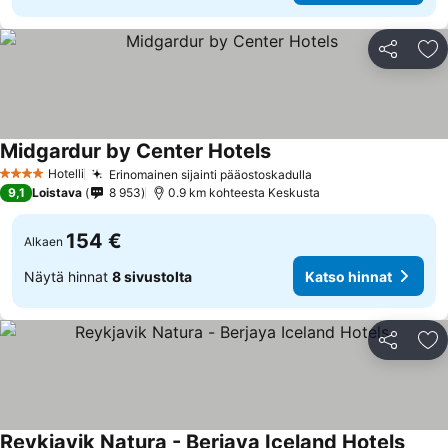
Jaa
Li
Midgardur by Center Hotels
Hotelli
Erinomainen sijainti pääostoskadulla
4 Tähtiluokitus
9,1
Loistava
8 953
0.9 km kohteesta Keskusta
154 €
Alkaen
Näytä hinnat
8 sivustolta
Katso hinnat
Jaa
Li
Reykjavik Natura - Berjaya Iceland Hotels