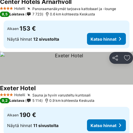
Center Hotels Arnarhvoll
Hotelli
Panoraamanäkymät tarjoava kattobaari ja -lounge
4 Tähtiluokitus
8,5
Loistava
7 723
0.6 km kohteesta Keskusta
153 €
Alkaen
Näytä hinnat
12 sivustolta
Katso hinnat
Jaa
Li
Exeter Hotel
Hotelli
Sauna ja hyvin varusteltu kuntosali
4 Tähtiluokitus
9,2
Loistava
5 114
0.9 km kohteesta Keskusta
190 €
Alkaen
Näytä hinnat
11 sivustolta
Katso hinnat