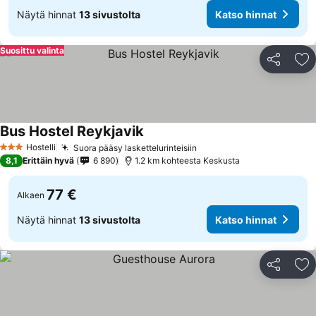
Näytä hinnat
13 sivustolta
Katso hinnat
Suosittu valinta
Jaa
Li
Bus Hostel Reykjavik
Hostelli
Suora pääsy laskettelurinteisiin
3 Tähtiluokitus
8,1
Erittäin hyvä
6 890
1.2 km kohteesta Keskusta
77 €
Alkaen
Näytä hinnat
13 sivustolta
Katso hinnat
Jaa
Li