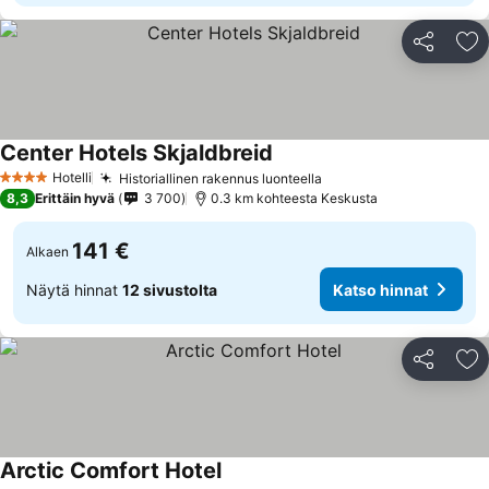
Jaa
Li
Center Hotels Skjaldbreid
Hotelli
Historiallinen rakennus luonteella
4 Tähtiluokitus
8,3
Erittäin hyvä
3 700
0.3 km kohteesta Keskusta
141 €
Alkaen
Näytä hinnat
12 sivustolta
Katso hinnat
Jaa
Li
Arctic Comfort Hotel