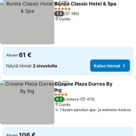
Bonita Classic Hotel & Spa
Jaa
Lisää suosikkeihin
5 Tähtiluokitus
7,3
585
Durrës
61 €
Alkaen
Näytä hinnat
2 sivustolta
Katso hinnat
Crowne Plaza Durres By
Jaa
Lisää suosikkeihin
Ihg
Katso hinnat
4 Tähtiluokitus
9,5
Loistava
476
Durrës
Täyden palvelun spa- ja wellness-keskus
Ka
106 €
Alkaen