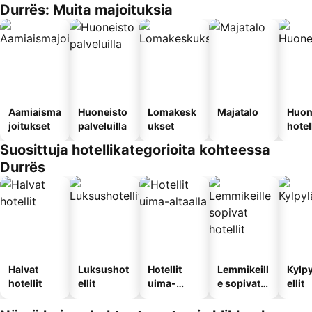
Durrës: Muita majoituksia
Aamiaisma
Huoneisto
Lomakesk
Majatalo
Huon
joitukset
palveluilla
ukset
hotel
Suosittuja hotellikategorioita kohteessa
Durrës
Halvat
Luksushot
Hotellit
Lemmikeill
Kylp
hotellit
ellit
uima-
e sopivat
ellit
altaalla
hotellit