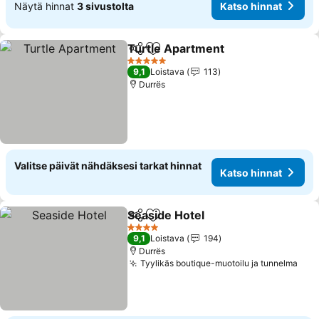
Näytä hinnat
3 sivustolta
Katso hinnat
Turtle Apartment
Jaa
Lisää suosikkeihin
Katso hi
5 Tähtiluokitus
9,1
Loistava
113
Durrës
Valitse päivät nähdäksesi tarkat hinnat
Katso hinnat
Seaside Hotel
Jaa
Lisää suosikkeihin
Katso hinnat
4 Tähtiluokitus
9,1
Loistava
194
Durrës
Tyylikäs boutique-muotoilu ja tunnelma
Kat