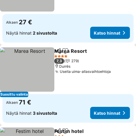
27 €
Alkaen
Näytä hinnat
2 sivustolta
Katso hinnat
Marea Resort
Jaa
Lisää suosikkeihin
Katso hinnat
4 Tähtiluokitus
7,3
279
Durrës
Useita uima-allasvaihtoehtoja
Katso hinn
Suosittu valinta
71 €
Alkaen
Näytä hinnat
3 sivustolta
Katso hinnat
Festim hotel
Jaa
Lisää suosikkeihin
Katso hinnat