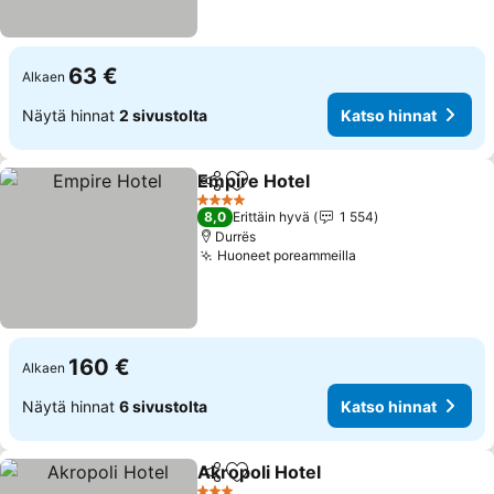
63 €
Alkaen
Näytä hinnat
2 sivustolta
Katso hinnat
Empire Hotel
Jaa
Lisää suosikkeihin
Katso hinnat
4 Tähtiluokitus
8,0
Erittäin hyvä
1 554
Durrës
Huoneet poreammeilla
Katso hinnat
160 €
Alkaen
Näytä hinnat
6 sivustolta
Katso hinnat
Akropoli Hotel
Jaa
Lisää suosikkeihin
Katso hinna