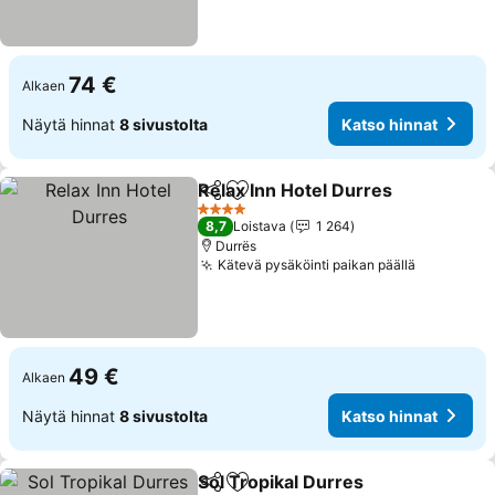
74 €
Alkaen
Näytä hinnat
8 sivustolta
Katso hinnat
Relax Inn Hotel Durres
Jaa
Lisää suosikkeihin
Kat
4 Tähtiluokitus
8,7
Loistava
1 264
Durrës
Kätevä pysäköinti paikan päällä
Katso hin
49 €
Alkaen
Näytä hinnat
8 sivustolta
Katso hinnat
Sol Tropikal Durres
Jaa
Lisää suosikkeihin
Katso h