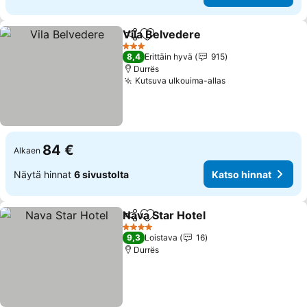
Vila Belvedere
Jaa
Lisää suosikkeihin
Katso hinna
3 Tähtiluokitus
8,4
Erittäin hyvä
915
Durrës
Kutsuva ulkouima-allas
Katso hinnat
84 €
Alkaen
Näytä hinnat
6 sivustolta
Katso hinnat
Nava Star Hotel
Jaa
Lisää suosikkeihin
Katso hinn
4 Tähtiluokitus
9,3
Loistava
16
Durrës