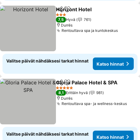
Horizont Hotel
Jaa
Lisää suosikkeihin
Katso hinna
3 Tähtiluokitus
7,5
Hyvä
761
Durrës
Rentouttava spa ja kuntokeskus
Katso hin
Valitse päivät nähdäksesi tarkat hinnat
Katso hinnat
Gloria Palace Hotel & SPA
Jaa
Lisää suosikkeihin
K
5 Tähtiluokitus
8,1
Erittäin hyvä
981
Durrës
Rentouttava spa- ja wellness-keskus
Katso
Valitse päivät nähdäksesi tarkat hinnat
Katso hinnat