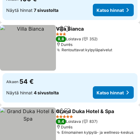
Näytä hinnat
7 sivustolta
Katso hinnat
Villa Bianca
Jaa
Lisää suosikkeihin
Katso hinnat
3 Tähtiluokitus
8,8
Loistava
352
Durrës
Rentouttavat kylpyläpalvelut
Katso hinna
54 €
Alkaen
Näytä hinnat
4 sivustolta
Katso hinnat
Grand Duka Hotel & Spa
Jaa
Lisää suosikkeihin
Ka
5 Tähtiluokitus
9,4
Loistava
837
Durrës
Erinomainen kylpylä- ja wellness-keskus
Ka