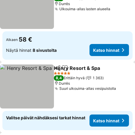
Durrës
Ulkouima-allas lasten alueella
Katso hinn
58 €
Alkaen
Näytä hinnat
8 sivustolta
Katso hinnat
Henry Resort & Spa
Jaa
Lisää suosikkeihin
Katso 
5 Tähtiluokitus
8,4
Erittäin hyvä
1 363
Durrës
Suuri ulkouima-allas vesipuistolla
Katso hi
Valitse päivät nähdäksesi tarkat hinnat
Katso hinnat