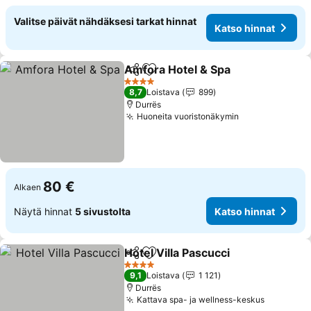
Valitse päivät nähdäksesi tarkat hinnat
Katso hinnat
Amfora Hotel & Spa
Jaa
Lisää suosikkeihin
Katso 
4 Tähtiluokitus
8,7
Loistava
899
Durrës
Huoneita vuoristonäkymin
Katso hinnat
80 €
Alkaen
Näytä hinnat
5 sivustolta
Katso hinnat
Hotel Villa Pascucci
Jaa
Lisää suosikkeihin
Katso 
4 Tähtiluokitus
9,1
Loistava
1 121
Durrës
Kattava spa- ja wellness-keskus
Katso hi