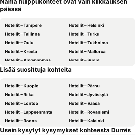
Nämä huippukohteet ovat vain klikkauksen
päässä
Hotellit – Tampere
Hotellit – Helsinki
Hotellit – Tallinna
Hotellit – Turku
Hotellit – Oulu
Hotellit – Tukholma
Hotellit – Kreeta
Hotellit – Mallorca
Hotellit – Ahvenanmaa
Hotellit – Suomi
Lisää suosittuja kohteita
Hotellit – Gran Canaria
Hotellit – Malta
Hotellit – Kuopio
Hotellit – Pärnu
Hotellit – Riika
Hotellit – Jyväskylä
Hotellit – Lontoo
Hotellit – Vaasa
Hotellit – Lappeenranta
Hotellit – Rovaniemi
Hotellit – Rodos
Hotellit – Kalajoki
Usein kysytyt kysymykset kohteesta Durrës
Hotellit – Alanya
Hotellit – Joensuu