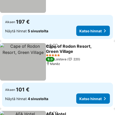
197 €
Alkaen
Näytä hinnat
5 sivustolta
Katso hinnat
Cape of Rodon Resort,
Jaa
Lisää suosikkeihin
Green Village
Katso hinnat
5 Tähtiluokitus
9,0
Loistava
220
Manëz
101 €
Alkaen
Näytä hinnat
4 sivustolta
Katso hinnat
AFA Hotel