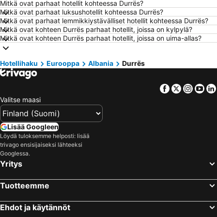
Mitkä ovat parhaat hotellit kohteessa Durrës?
Hotellit – Fuengirola
Hotellit – Kööpenhamina
Mitkä ovat parhaat luksushotellit kohteessa Durrës?
Hotellit – Savonlinna
Hotellit – Gdańsk
Mitkä ovat parhaat lemmikkiystävälliset hotellit kohteessa Durrës?
Mitkä ovat kohteen Durrës parhaat hotellit, joissa on kylpylä?
Hotellit – Lahti
Hotellit – Hämeenlinna
Mitkä ovat kohteen Durrës parhaat hotellit, joissa on uima-allas?
Hotellit – Seinäjoki
Hotellit – Rodos Saari
Hotellit – Kreikka
Hotellit – Aurinkorannikko
Hotellihaku
Eurooppa
Albania
Durrës
Hotellit – Teneriffa
Hotellit – Gardajärvi
Facebook
Twitter
Insta
Yo
Hotellit – Phuket
Hotellit – Koh Lanta
Valitse maasi
Hotellit – Santorini Saari
Hotellit – Viro
Hotellit – Espanja
Hotellit – Koh Samui
Lisää Googleen
Hotellit – Kos Saari
Hotellit – Kypros
Löydä tuloksemme helposti: lisää
trivago ensisijaiseksi lähteeksi
Hotellit – Lofoten
Hotellit – Uusimaa
Googlessa.
Hotellit – Ylläs
Hotellit – Madeira
Yritys
Hotellit – Kroatia
Hotellit – Saarenmaa
Tuotteemme
Ehdot ja käytännöt