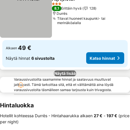
Jaa
Lisää suosikkeihin
Katso hinnat
3 Tähtiluokitus
8,1
Erittäin hyvä
128
Durrës
Tilavat huoneet kaupunki- tai
merinäköalalla
49 €
Alkaen
Näytä hinnat
6 sivustolta
Katso hinnat
Näytä lisää
Varaussivustoilta saamamme hinnat ja saatavuus muuttuvat
jatkuvasti. Tämä tarkoittaa sitä, että et välttämättä aina löydä
varaussivustolta täsmälleen samaa tarjousta kuin trivagosta.
Hintaluokka
Hotellit kohteessa Durrës -
Hintahaarukka
alkaen
‎27 €
-
‎197 €
(price
per night)