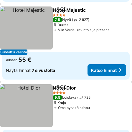
Hotel Majestic
Jaa
Lisää suosikkeihin
Katso hinna
4 Tähtiluokitus
7,5
Hyvä
2 927
Durrës
Vila Verde -ravintola ja pizzeria
Katso hin
Suosittu valinta
55 €
Alkaen
Näytä hinnat
7 sivustolta
Katso hinnat
Hotel Dior
Jaa
Lisää suosikkeihin
Katso hinnat
4 Tähtiluokitus
9,5
Loistava
725
Kruja
Oma pysäköintiapu
Katso hinnat