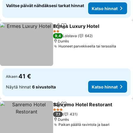
Valitse päivät nähdäksesi tarkat hinnat
Katso hinnat
Ermes Luxury Hotel
Jaa
Lisää suosikkeihin
Katso 
2 Tähtiluokitus
9,4
Loistava
642
Durrës
Huoneet parvekkeella tai terassilla
Katso h
41 €
Alkaen
Näytä hinnat
6 sivustolta
Katso hinnat
Sanremo Hotel Restorant
Jaa
Lisää suosikkeihin
3 Tähtiluokitus
7,1
431
Durrës
Paikan päällä ravintola ja baari
Katso hinn