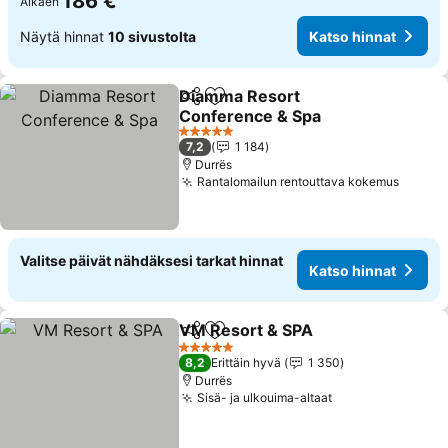
186 €
Alkaen
Näytä hinnat
10 sivustolta
Katso hinnat
Diamma Resort
Jaa
Lisää suosikkeihin
Conference & Spa
Katso hinnat
5 Tähtiluokitus
7,2
1 184
Durrës
Rantalomailun rentouttava kokemus
Katso 
Valitse päivät nähdäksesi tarkat hinnat
Katso hinnat
VM Resort & SPA
Jaa
Lisää suosikkeihin
Katso hin
5 Tähtiluokitus
8,2
Erittäin hyvä
1 350
Durrës
Sisä- ja ulkouima-altaat
Katso hinnat