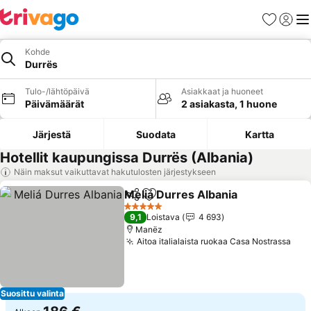
Suosikit
Kirjaud
Val
Kohde
Durrës
Tulo-/lähtöpäivä
Asiakkaat ja huoneet
Päivämäärät
2 asiakasta, 1 huone
Järjestä
Suodata
Kartta
Hotellit kaupungissa Durrës (Albania)
Näin maksut vaikuttavat hakutulosten järjestykseen
Meliá Durres Albania
Jaa
Lisää suosikkeihin
Katso
5 Tähtiluokitus
9,1
Loistava
4 693
Manëz
Aitoa italialaista ruokaa Casa Nostrassa
Kat
Suosittu valinta