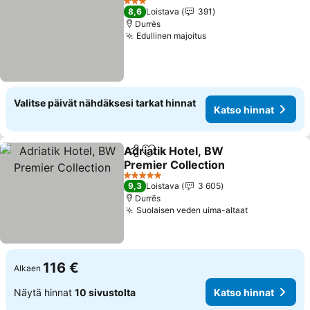
3 Tähtiluokitus
8,6
Loistava
391
Durrës
Edullinen majoitus
Katso hinnat
Valitse päivät nähdäksesi tarkat hinnat
Katso hinnat
Adriatik Hotel, BW
Jaa
Lisää suosikkeihin
Premier Collection
Katso hinnat
5 Tähtiluokitus
9,3
Loistava
3 605
Durrës
Suolaisen veden uima-altaat
Katso hinna
116 €
Alkaen
Näytä hinnat
10 sivustolta
Katso hinnat