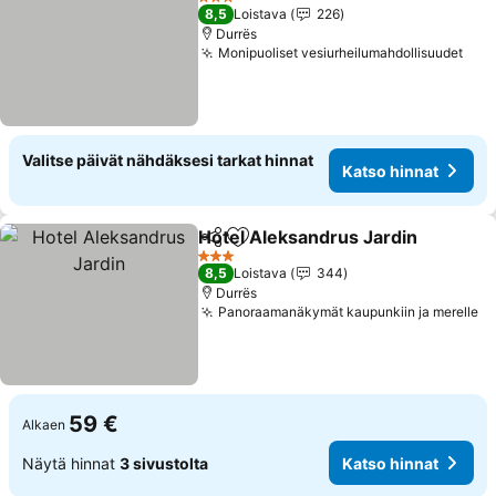
3 Tähtiluokitus
8,5
Loistava
226
Durrës
Monipuoliset vesiurheilumahdollisuudet
Kat
Valitse päivät nähdäksesi tarkat hinnat
Katso hinnat
Hotel Aleksandrus Jardin
Jaa
Lisää suosikkeihin
3 Tähtiluokitus
8,5
Loistava
344
Durrës
Panoraamanäkymät kaupunkiin ja merelle
Ka
59 €
Alkaen
Näytä hinnat
3 sivustolta
Katso hinnat