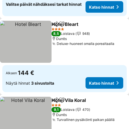
Valitse päivät nähdäksesi tarkat hinnat
Katso hinnat
Hotel Bleart
Jaa
Lisää suosikkeihin
Katso hinnat
4 Tähtiluokitus
8,5
Loistava
948
Durrës
Deluxe-huoneet omalla porealtaalla
Katso 
144 €
Alkaen
Näytä hinnat
3 sivustolta
Katso hinnat
Hotel Vila Koral
Jaa
Lisää suosikkeihin
Katso hinna
3 Tähtiluokitus
9,1
Loistava
470
Durrës
Turvallinen pysäköinti paikan päällä
Katso 