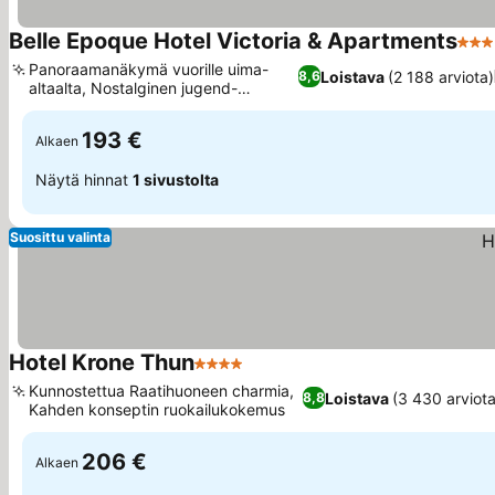
Belle Epoque Hotel Victoria & Apartments
3 Tä
Panoraamanäkymä vuorille uima-
Loistava
(2 188 arviota)
8,6
altaalta, Nostalginen jugend-
ruokasali
193 €
Alkaen
Näytä hinnat
1 sivustolta
Suosittu valinta
Hotel Krone Thun
4 Tähtiluokitus
Kunnostettua Raatihuoneen charmia,
Loistava
(3 430 arviota
8,8
Kahden konseptin ruokailukokemus
206 €
Alkaen