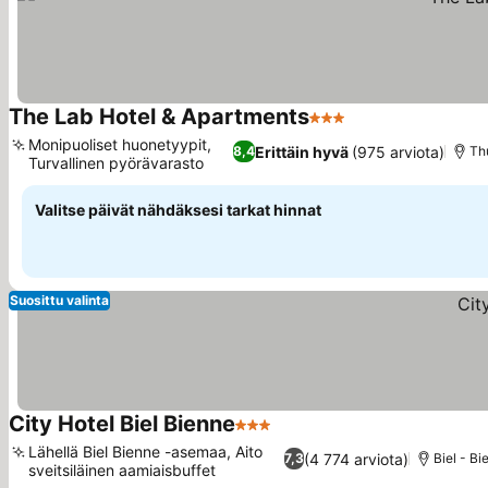
The Lab Hotel & Apartments
3 Tähtiluokitus
Monipuoliset huonetyypit,
Erittäin hyvä
(975 arviota)
8,4
Th
Turvallinen pyörävarasto
Valitse päivät nähdäksesi tarkat hinnat
Suosittu valinta
City Hotel Biel Bienne
3 Tähtiluokitus
Lähellä Biel Bienne -asemaa, Aito
(4 774 arviota)
7,3
Biel - B
sveitsiläinen aamiaisbuffet