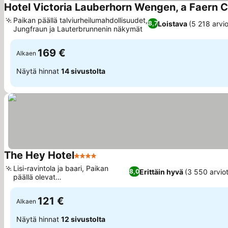
Hotel Victoria Lauberhorn Wengen, a Faern Co
Paikan päällä talviurheilumahdollisuudet,
Loistava
(5 218 arvio
8,7
Jungfraun ja Lauterbrunnenin näkymät
169 €
Alkaen
Näytä hinnat
14 sivustolta
The Hey Hotel
4 Tähtiluokitus
Lisi-ravintola ja baari, Paikan
Erittäin hyvä
(3 550 arvio
8,0
päällä olevat
talviurheilumahdollisuudet
121 €
Alkaen
Näytä hinnat
12 sivustolta