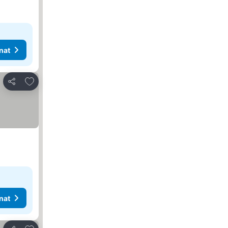
nat
Lisää suosikkeihin
Jaa
nat