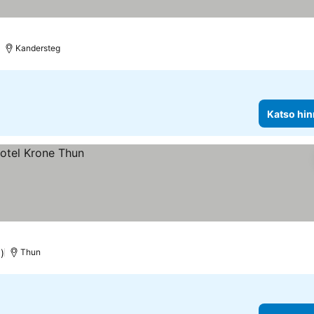
htiluokitus
Kandersteg
Katso hin
)
Thun