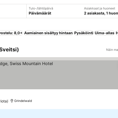
Tulo-/lähtöpäivä
Asiakkaat ja huoneet
Päivämäärät
2 asiakasta, 1 huo
vostelu: 8,0+
Aamiainen sisältyy hintaan
Pysäköinti
Uima-allas
H
Sveitsi)
Näin ma
iota)
Grindelwald