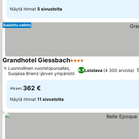
Näytä hinnat
5 sivustolta
Suosittu valinta
Grandhotel Giessbach
4 Tähtiluokitus
Luonnollinen vuoristopuroallas,
Loistava
(4 300 arviota)
8,9
Suojaisa Brienz-järven ympäristö
362 €
Alkaen
Näytä hinnat
11 sivustolta