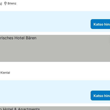
a)
Brienz
Katso hin
Kiental
Katso hin