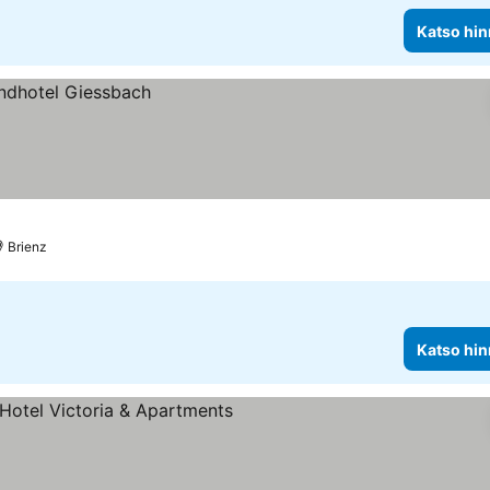
Katso hin
Brienz
Katso hin