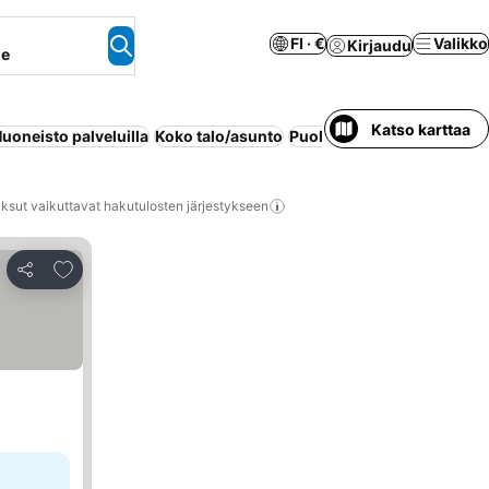
FI · €
Valikko
Kirjaudu
ne
Katso karttaa
uoneisto palveluilla
Koko talo/asunto
Puolihoito
Kylpylä
Lemmiki
ksut vaikuttavat hakutulosten järjestykseen
Lisää suosikkeihin
Jaa