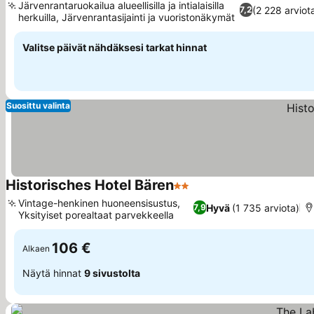
Järvenrantaruokailua alueellisilla ja intialaisilla
(2 228 arviot
7,2
herkuilla, Järvenrantasijainti ja vuoristonäkymät
Valitse päivät nähdäksesi tarkat hinnat
Suosittu valinta
Historisches Hotel Bären
2 Tähtiluokitus
Vintage-henkinen huoneensisustus,
Hyvä
(1 735 arviota)
7,9
Yksityiset porealtaat parvekkeella
106 €
Alkaen
Näytä hinnat
9 sivustolta