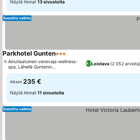
Näytä hinnat
13 sivustolta
Suosittu valinta
Parkhotel Gunten
3 Tähtiluokitus
Ainutlaatuinen venevaja-wellness-
Loistava
(2 052 arviota
9,1
spa, Lähellä Guntenin
lauttaterminaalia
235 €
Alkaen
Näytä hinnat
11 sivustolta
Suosittu valinta