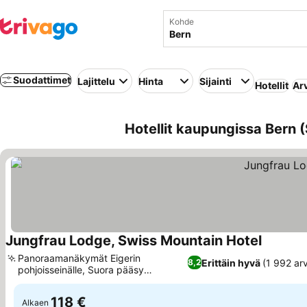
Kohde
Suodattimet
Lajittelu
Hinta
Sijainti
Hotellit
Ar
Hotellit kaupungissa Bern (
Jungfrau Lodge, Swiss Mountain Hotel
Panoraamanäkymät Eigerin
Erittäin hyvä
(1 992 arv
8,2
pohjoisseinälle, Suora pääsy
laskettelurinteeseen
118 €
Alkaen