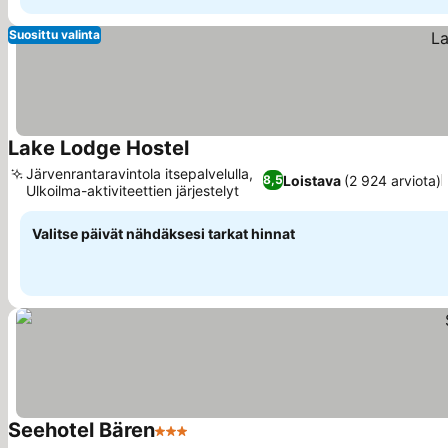
Suosittu valinta
Lake Lodge Hostel
Järvenrantaravintola itsepalvelulla,
Loistava
(2 924 arviota)
8,5
Ulkoilma-aktiviteettien järjestelyt
Valitse päivät nähdäksesi tarkat hinnat
Seehotel Bären
3 Tähtiluokitus