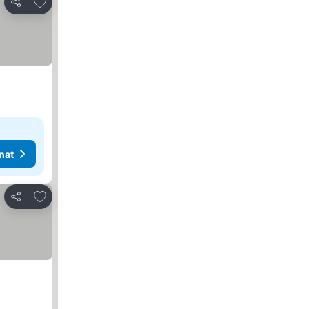
Lisää suosikkeihin
Jaa
nat
Lisää suosikkeihin
Jaa