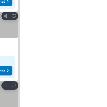
nat
Lisää suosikkeihin
Jaa
nat
Lisää suosikkeihin
Jaa