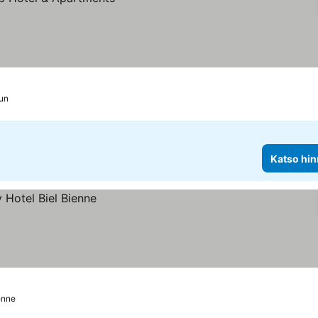
un
Katso hin
ienne