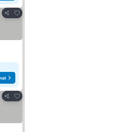
Lisää suosikkeihin
Jaa
nat
Lisää suosikkeihin
Jaa