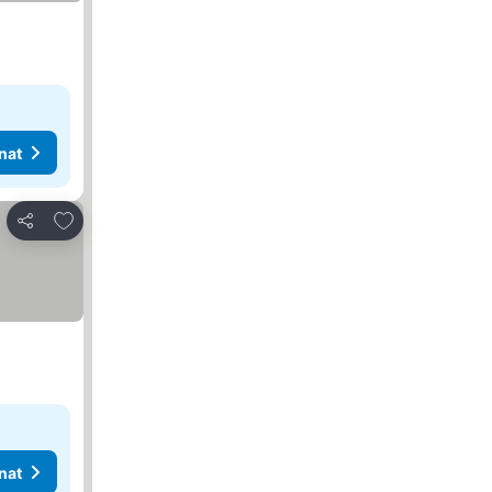
nat
Lisää suosikkeihin
Jaa
nat