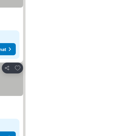
nat
Lisää suosikkeihin
Jaa