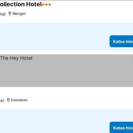
llection Hotel
3 Tähtiluokitus
ta)
Wengen
Katso hin
ta)
Interlaken
Katso hin