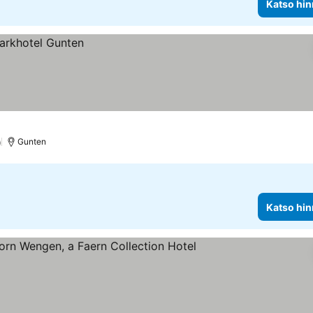
Katso hin
)
Gunten
Katso hin