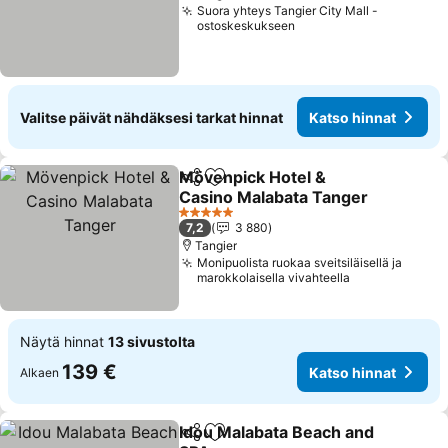
Suora yhteys Tangier City Mall -
ostoskeskukseen
Valitse päivät nähdäksesi tarkat hinnat
Katso hinnat
Mövenpick Hotel &
Jaa
Lisää suosikkeihin
Casino Malabata Tanger
Katso hinnat
5 Tähtiluokitus
7,2
3 880
Tangier
Monipuolista ruokaa sveitsiläisellä ja
marokkolaisella vivahteella
Näytä hinnat
13 sivustolta
139 €
Katso hinnat
Alkaen
Idou Malabata Beach and
Jaa
Lisää suosikkeihin