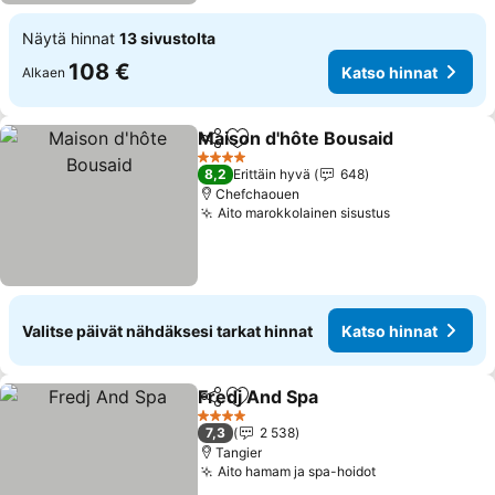
Näytä hinnat
13 sivustolta
108 €
Katso hinnat
Alkaen
Maison d'hôte Bousaid
Jaa
Lisää suosikkeihin
Kat
4 Tähtiluokitus
8,2
Erittäin hyvä
648
Chefchaouen
Aito marokkolainen sisustus
Katso hinnat
Valitse päivät nähdäksesi tarkat hinnat
Katso hinnat
Fredj And Spa
Jaa
Lisää suosikkeihin
Katso hinnat
4 Tähtiluokitus
7,3
2 538
Tangier
Aito hamam ja spa-hoidot
Katso hinnat