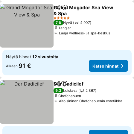
Grand Mogador Sea View
Jaa
Lisää suosikkeihin
& Spa
Katso hinnat
5 Tähtiluokitus
7,6
Hyvä
4 907
Tangier
Laaja wellness- ja spa-keskus
Katso hinn
Näytä hinnat
12 sivustolta
91 €
Katso hinnat
Alkaen
Dar Dadicilef
Jaa
Lisää suosikkeihin
Katso hinnat
9,3
Loistava
2 367
Chefchaouen
Aito sininen Chefchaouenin estetiikka
Katso