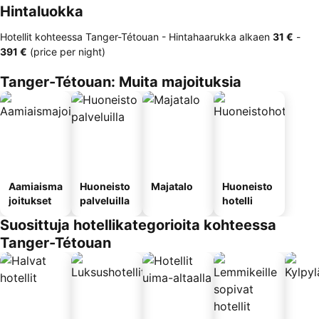
Hintaluokka
Hotellit kohteessa Tanger-Tétouan -
Hintahaarukka
alkaen
‎31 €
-
‎391 €
(price per night)
Tanger-Tétouan: Muita majoituksia
Aamiaisma
Huoneisto
Majatalo
Huoneisto
joitukset
palveluilla
hotelli
Suosittuja hotellikategorioita kohteessa
Tanger-Tétouan