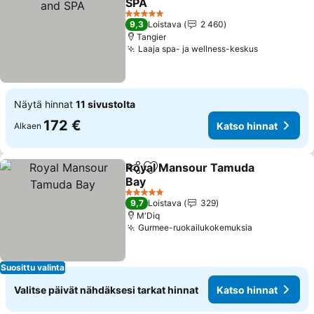
SPA
Katso hinnat
5 Tähtiluokitus
9,3
Loistava
2 460
Tangier
Laaja spa- ja wellness-keskus
Katso hinn
Näytä hinnat
11 sivustolta
172 €
Katso hinnat
Alkaen
Royal Mansour Tamuda
Jaa
Lisää suosikkeihin
Bay
Katso hinnat
5 Tähtiluokitus
9,7
Loistava
329
M'Diq
Gurmee-ruokailukokemuksia
Katso hinna
Suosittu valinta
Valitse päivät nähdäksesi tarkat hinnat
Katso hinnat