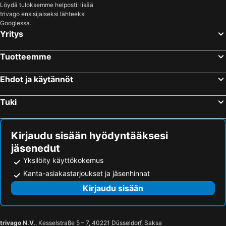
Löydä tuloksemme helposti: lisää
Hotellit – Sisilia
Hotellit – Uusimaa
trivago ensisijaiseksi lähteeksi
Googlessa.
Yritys
Tuotteemme
Ehdot ja käytännöt
Tuki
Kirjaudu sisään hyödyntääksesi
jäsenedut
Yksilöity käyttökokemus
Kanta-asiakastarjoukset ja jäsenhinnat
Kirjaudu sisään
trivago N.V.
, Kesselstraße 5 – 7, 40221 Düsseldorf, Saksa