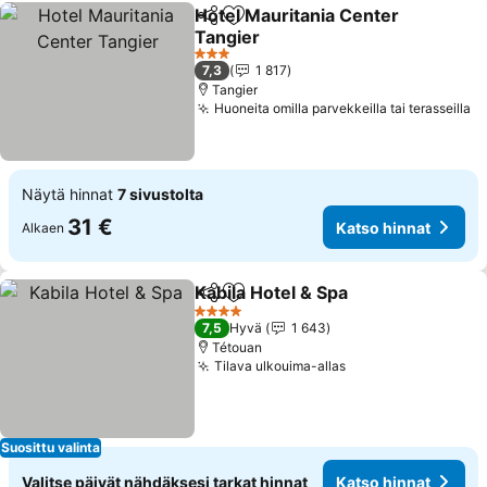
Hotel Mauritania Center
Jaa
Lisää suosikkeihin
Tangier
Katso hinnat
3 Tähtiluokitus
7,3
1 817
Tangier
Huoneita omilla parvekkeilla tai terasseilla
Ka
Näytä hinnat
7 sivustolta
31 €
Katso hinnat
Alkaen
Kabila Hotel & Spa
Jaa
Lisää suosikkeihin
Katso hi
4 Tähtiluokitus
7,5
Hyvä
1 643
Tétouan
Tilava ulkouima-allas
Katso hinnat
Suosittu valinta
Valitse päivät nähdäksesi tarkat hinnat
Katso hinnat