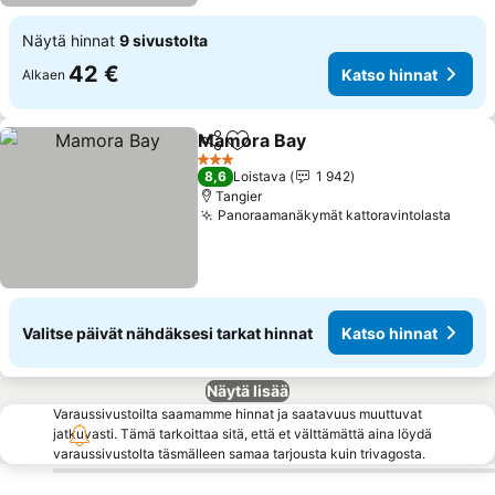
Näytä hinnat
9 sivustolta
42 €
Katso hinnat
Alkaen
Mamora Bay
Jaa
Lisää suosikkeihin
Katso hinnat
3 Tähtiluokitus
8,6
Loistava
1 942
Tangier
Panoraamanäkymät kattoravintolasta
Katso
Valitse päivät nähdäksesi tarkat hinnat
Katso hinnat
Näytä lisää
Varaussivustoilta saamamme hinnat ja saatavuus muuttuvat
jatkuvasti. Tämä tarkoittaa sitä, että et välttämättä aina löydä
varaussivustolta täsmälleen samaa tarjousta kuin trivagosta.