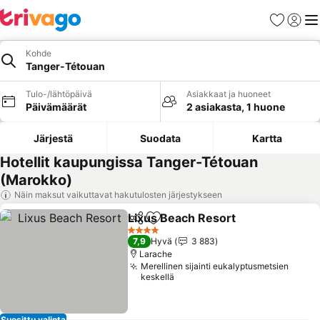
Suosikit
Kirjaud
Val
Kohde
Tanger-Tétouan
Tulo-/lähtöpäivä
Asiakkaat ja huoneet
Päivämäärät
2 asiakasta, 1 huone
Järjestä
Suodata
Kartta
Hotellit kaupungissa Tanger-Tétouan
(Marokko)
Näin maksut vaikuttavat hakutulosten järjestykseen
Lixus Beach Resort
Jaa
Lisää suosikkeihin
Katso 
4 Tähtiluokitus
7,9
Hyvä
3 883
Larache
Merellinen sijainti eukalyptusmetsien
keskellä
Suosittu valinta