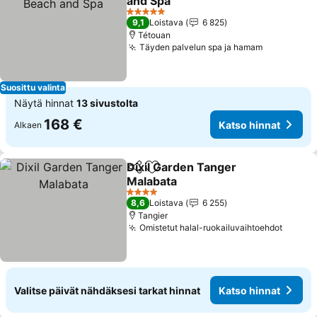
and Spa
Katso hinnat
5 Tähtiluokitus
9,1
Loistava
6 825
Tétouan
Täyden palvelun spa ja hamam
Katso hin
Suosittu valinta
Näytä hinnat
13 sivustolta
168 €
Katso hinnat
Alkaen
Dixil Garden Tanger
Jaa
Lisää suosikkeihin
Malabata
Katso hinnat
4 Tähtiluokitus
8,6
Loistava
6 255
Tangier
Omistetut halal-ruokailuvaihtoehdot
Katso 
Valitse päivät nähdäksesi tarkat hinnat
Katso hinnat