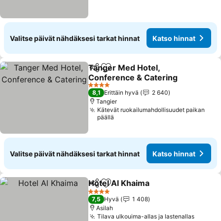
Valitse päivät nähdäksesi tarkat hinnat
Katso hinnat
Tanger Med Hotel,
Jaa
Lisää suosikkeihin
Conference & Catering
Katso hinnat
4 Tähtiluokitus
8,1
Erittäin hyvä
2 640
Tangier
Kätevät ruokailumahdollisuudet paikan
päällä
Valitse päivät nähdäksesi tarkat hinnat
Katso hinnat
Hotel Al Khaima
Jaa
Lisää suosikkeihin
Katso hinn
4 Tähtiluokitus
7,5
Hyvä
1 408
Asilah
Tilava ulkouima-allas ja lastenallas
Katso 