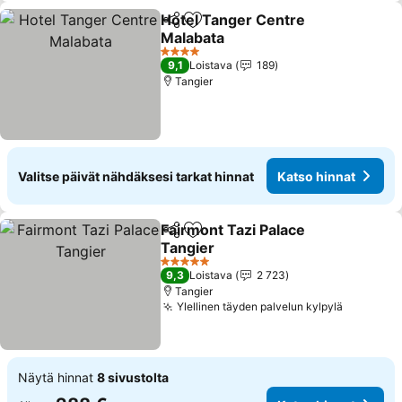
Hotel Tanger Centre
Jaa
Lisää suosikkeihin
Malabata
Katso hinnat
4 Tähtiluokitus
9,1
Loistava
189
Tangier
Valitse päivät nähdäksesi tarkat hinnat
Katso hinnat
Fairmont Tazi Palace
Jaa
Lisää suosikkeihin
Tangier
Katso hinnat
5 Tähtiluokitus
9,3
Loistava
2 723
Tangier
Ylellinen täyden palvelun kylpylä
Katso hi
Näytä hinnat
8 sivustolta