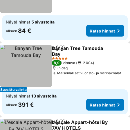
Näytä hinnat
5 sivustolta
84 €
Katso hinnat
Alkaen
Banyan Tree Tamouda
Jaa
Lisää suosikkeihin
Bay
Katso hinnat
5 Tähtiluokitus
8,9
Loistava
2 004
Fnideq
Maisemalliset vuoristo- ja merinäköalat
Kats
Suosittu valinta
Näytä hinnat
13 sivustolta
391 €
Katso hinnat
Alkaen
L'escale Appart-hôtel By
Jaa
Lisää suosikkeihin
7AV HOTELS