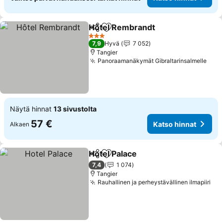
Hôtel Rembrandt
Jaa
Lisää suosikkeihin
Katso hin
3 Tähtiluokitus
7,9
Hyvä
7 052
Tangier
Panoraamanäkymät Gibraltarinsalmelle
Kats
Näytä hinnat
13 sivustolta
57 €
Katso hinnat
Alkaen
Hotel Palace
Jaa
Lisää suosikkeihin
Katso hinnat
7,4
1 074
Tangier
Rauhallinen ja perheystävällinen ilmapiiri
Kat