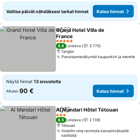
Valitse päivät nähdäksesi tarkat hinnat
Katso hinnat
Grand Hotel Villa de
Jaa
Lisää suosikkeihin
France
Katso hinnat
5 Tähtiluokitus
8,6
Loistava
3 775
Tangier
Panoraamanäkymät kaupunkiin ja merelle
Ka
Näytä hinnat
13 sivustolta
90 €
Katso hinnat
Alkaen
Al Mandari Hôtel Tétouan
Jaa
Lisää suosikkeihin
3 Tähtiluokitus
8,5
Loistava
2 138
Tétouan
Hotellin oma ravintola kansainvälisellä
keittiöllä