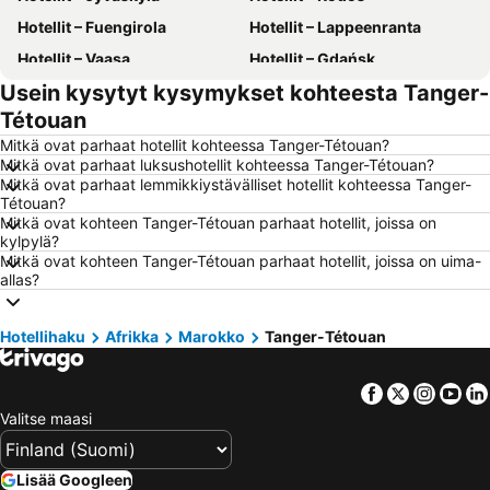
Hotellit – Fuengirola
Hotellit – Lappeenranta
Hotellit – Vaasa
Hotellit – Gdańsk
Usein kysytyt kysymykset kohteesta Tanger-
Hotellit – Rovaniemi
Hotellit – Alanya
Tétouan
Hotellit – Savonlinna
Hotellit – Hämeenlinna
Mitkä ovat parhaat hotellit kohteessa Tanger-Tétouan?
Hotellit – Vantaa
Hotellit – Pariisi
Mitkä ovat parhaat luksushotellit kohteessa Tanger-Tétouan?
Mitkä ovat parhaat lemmikkiystävälliset hotellit kohteessa Tanger-
Hotellit – Rooma
Hotellit – Berliini
Tétouan?
Hotellit – Kalajoki
Hotellit – Ahvenanmaa
Mitkä ovat kohteen Tanger-Tétouan parhaat hotellit, joissa on
kylpylä?
Hotellit – Malta
Hotellit – Teneriffa
Mitkä ovat kohteen Tanger-Tétouan parhaat hotellit, joissa on uima-
allas?
Hotellit – Aurinkorannikko
Hotellit – Kreikka
Hotellit – Gardajärvi
Hotellit – Koh Samui
Hotellihaku
Afrikka
Marokko
Tanger-Tétouan
Hotellit – Koh Lanta
Hotellit – Kypros
Hotellit – Lofoten
Hotellit – Santorini Saari
Facebook
Twitter
Insta
Yo
Hotellit – Espanja
Hotellit – Durrës
Valitse maasi
Hotellit – Malta
Hotellit – Madeira
Hotellit – Kos Saari
Hotellit – Algarve
Lisää Googleen