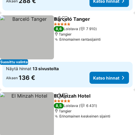
288 €
Katso hinnat
Alkaen
Barceló Tanger
Jaa
Lisää suosikkeihin
Katso hinn
5 Tähtiluokitus
8,6
Loistava
7 910
Tangier
Erinomainen rantasijainti
Katso hinnat
Suosittu valinta
Näytä hinnat
13 sivustolta
136 €
Katso hinnat
Alkaen
El Minzah Hotel
Jaa
Lisää suosikkeihin
Katso hinn
5 Tähtiluokitus
8,5
Loistava
6 431
Tangier
Erinomainen keskeinen sijainti
Katso hinn