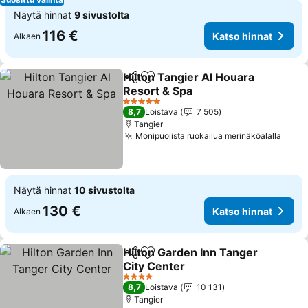
Näytä hinnat
9 sivustolta
116 €
Katso hinnat
Alkaen
Hilton Tangier Al Houara
Jaa
Lisää suosikkeihin
Resort & Spa
Katso hinnat
5 Tähtiluokitus
8,7
Loistava
7 505
Tangier
Monipuolista ruokailua merinäköalalla
Katso
Näytä hinnat
10 sivustolta
130 €
Katso hinnat
Alkaen
Hilton Garden Inn Tanger
Jaa
Lisää suosikkeihin
City Center
Katso hinnat
4 Tähtiluokitus
8,7
Loistava
10 131
Tangier