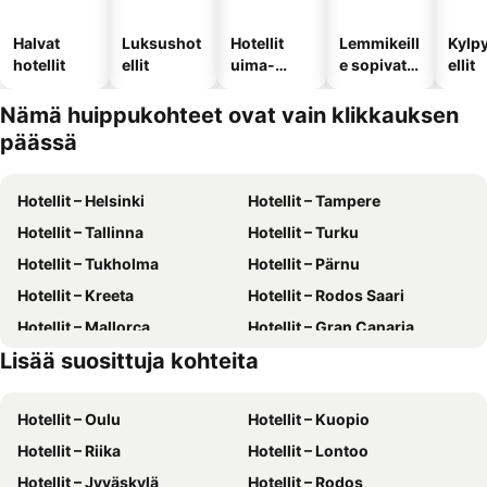
Halvat
Luksushot
Hotellit
Lemmikeill
Kylp
hotellit
ellit
uima-
e sopivat
ellit
altaalla
hotellit
Nämä huippukohteet ovat vain klikkauksen
päässä
Hotellit – Helsinki
Hotellit – Tampere
Hotellit – Tallinna
Hotellit – Turku
Hotellit – Tukholma
Hotellit – Pärnu
Hotellit – Kreeta
Hotellit – Rodos Saari
Hotellit – Mallorca
Hotellit – Gran Canaria
Lisää suosittuja kohteita
Hotellit – Phuket
Hotellit – Suomi
Hotellit – Oulu
Hotellit – Kuopio
Hotellit – Riika
Hotellit – Lontoo
Hotellit – Jyväskylä
Hotellit – Rodos