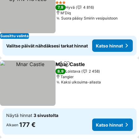
Katso hinnat
3 Tähtiluokitus
7,9
Hyvä
4 816
M'Diq
Suora pääsy Smirin vesipuistoon
Katso hi
Suosittu valinta
Valitse päivät nähdäksesi tarkat hinnat
Katso hinnat
Mnar Castle
Jaa
Lisää suosikkeihin
Katso hinnat
8,9
Loistava
2 458
Tangier
Kaksi ulkouima-allasta
Katso hinnat
Näytä hinnat
3 sivustolta
177 €
Katso hinnat
Alkaen