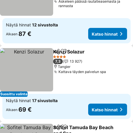
Askeleen päässä rautatieasemasta ja
rannasta
Näytä hinnat
12 sivustolta
87 €
Katso hinnat
Alkaen
Kenzi Solazur
Jaa
Lisää suosikkeihin
Katso hinnat
4 Tähtiluokitus
7,3
13 927
Tangier
Kattava täyden palvelun spa
Katso hinna
Suosittu valinta
Näytä hinnat
17 sivustolta
69 €
Katso hinnat
Alkaen
Sofitel Tamuda Bay Beach
Jaa
Lisää suosikkeihin