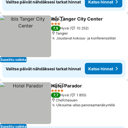
Valitse päivät nähdäksesi tarkat hinnat
Katso hinnat
ibis Tanger City Center
Jaa
Lisää suosikkeihin
Kat
3 Tähtiluokitus
7,5
Hyvä
10 252
Tangier
Joustavat kokous- ja konferenssitilat
Katso
Suosittu valinta
Valitse päivät nähdäksesi tarkat hinnat
Katso hinnat
Hotel Parador
Jaa
Lisää suosikkeihin
Katso hinnat
4 Tähtiluokitus
7,7
Hyvä
1 855
Chefchaouen
Ulkouima-allas panoraamanäkymillä
Katso
Suosittu valinta