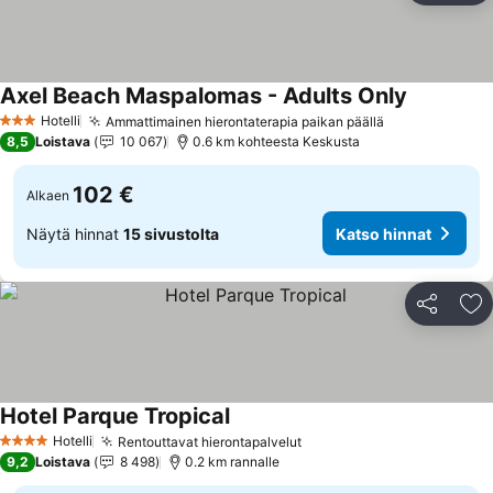
Axel Beach Maspalomas - Adults Only
Hotelli
Ammattimainen hierontaterapia paikan päällä
3 Tähtiluokitus
8,5
Loistava
10 067
0.6 km kohteesta Keskusta
102 €
Alkaen
Näytä hinnat
15 sivustolta
Katso hinnat
Jaa
Li
Hotel Parque Tropical
Hotelli
Rentouttavat hierontapalvelut
4 Tähtiluokitus
9,2
Loistava
8 498
0.2 km rannalle