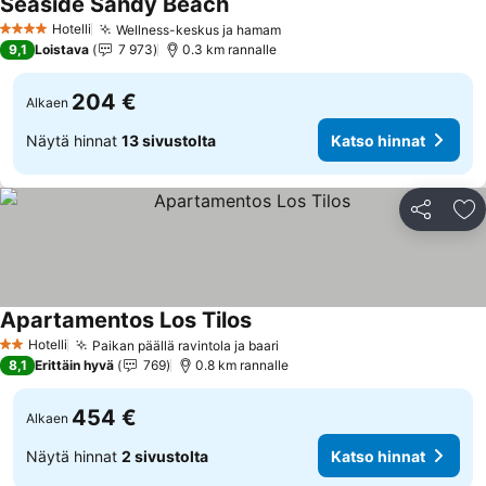
Seaside Sandy Beach
Hotelli
Wellness-keskus ja hamam
4 Tähtiluokitus
9,1
Loistava
7 973
0.3 km rannalle
204 €
Alkaen
Näytä hinnat
13 sivustolta
Katso hinnat
Jaa
Li
Apartamentos Los Tilos
Hotelli
Paikan päällä ravintola ja baari
2 Tähtiluokitus
8,1
Erittäin hyvä
769
0.8 km rannalle
454 €
Alkaen
Näytä hinnat
2 sivustolta
Katso hinnat