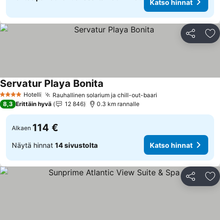
Katso hinnat
Jaa
Li
Servatur Playa Bonita
Hotelli
Rauhallinen solarium ja chill-out-baari
4 Tähtiluokitus
8,3
Erittäin hyvä
12 846
0.3 km rannalle
114 €
Alkaen
Näytä hinnat
14 sivustolta
Katso hinnat
Jaa
Li