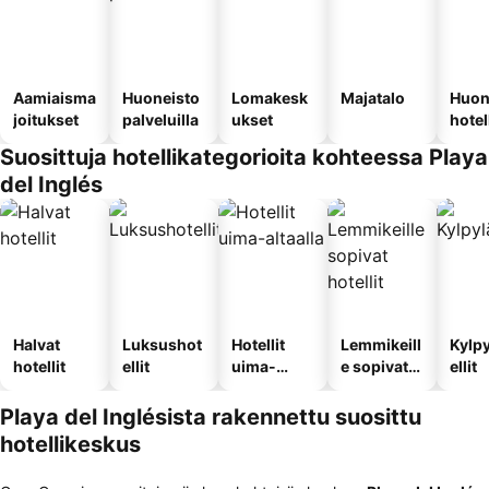
Aamiaisma
Huoneisto
Lomakesk
Majatalo
Huon
joitukset
palveluilla
ukset
hotel
Suosittuja hotellikategorioita kohteessa Playa
del Inglés
Halvat
Luksushot
Hotellit
Lemmikeill
Kylp
hotellit
ellit
uima-
e sopivat
ellit
altaalla
hotellit
Playa del Inglésista rakennettu suosittu
hotellikeskus