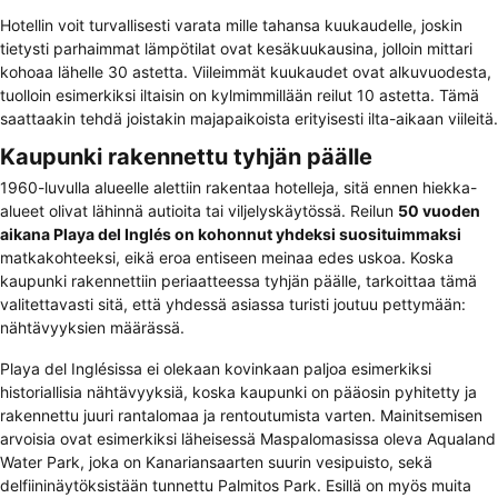
Hotellin voit turvallisesti varata mille tahansa kuukaudelle, joskin
tietysti parhaimmat lämpötilat ovat kesäkuukausina, jolloin mittari
kohoaa lähelle 30 astetta. Viileimmät kuukaudet ovat alkuvuodesta,
tuolloin esimerkiksi iltaisin on kylmimmillään reilut 10 astetta. Tämä
saattaakin tehdä joistakin majapaikoista erityisesti ilta-aikaan viileitä.
Kaupunki rakennettu tyhjän päälle
1960-luvulla alueelle alettiin rakentaa hotelleja, sitä ennen hiekka-
alueet olivat lähinnä autioita tai viljelyskäytössä. Reilun
50 vuoden
aikana Playa del Inglés on kohonnut yhdeksi suosituimmaksi
matkakohteeksi, eikä eroa entiseen meinaa edes uskoa. Koska
kaupunki rakennettiin periaatteessa tyhjän päälle, tarkoittaa tämä
valitettavasti sitä, että yhdessä asiassa turisti joutuu pettymään:
nähtävyyksien määrässä.
Playa del Inglésissa ei olekaan kovinkaan paljoa esimerkiksi
historiallisia nähtävyyksiä, koska kaupunki on pääosin pyhitetty ja
rakennettu juuri rantalomaa ja rentoutumista varten. Mainitsemisen
arvoisia ovat esimerkiksi läheisessä Maspalomasissa oleva Aqualand
Water Park, joka on Kanariansaarten suurin vesipuisto, sekä
delfiininäytöksistään tunnettu Palmitos Park. Esillä on myös muita