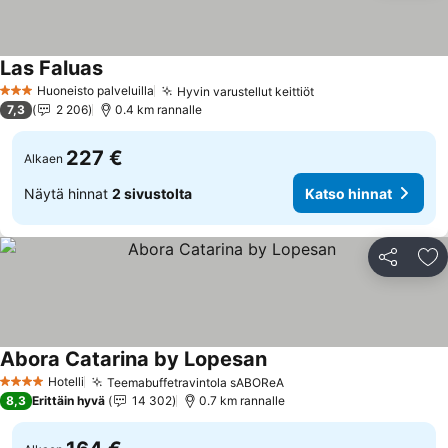
Las Faluas
Huoneisto palveluilla
Hyvin varustellut keittiöt
3 Tähtiluokitus
7,3
2 206
0.4 km rannalle
227 €
Alkaen
Näytä hinnat
2 sivustolta
Katso hinnat
Jaa
Li
Abora Catarina by Lopesan
Hotelli
Teemabuffetravintola sABOReA
4 Tähtiluokitus
8,3
Erittäin hyvä
14 302
0.7 km rannalle