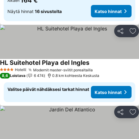
164 €
Alkaen
Näytä hinnat
16 sivustolta
Katso hinnat
Jaa
Li
HL Suitehotel Playa del Ingles
Hotelli
Modernit master-sviitit porealtailla
4 Tähtiluokitus
8,6
Loistava
6 474
0.8 km kohteesta Keskusta
Valitse päivät nähdäksesi tarkat hinnat
Katso hinnat
Jaa
Li