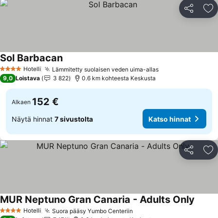
Jaa
Li
Sol Barbacan
Hotelli
Lämmitetty suolaisen veden uima-allas
4 Tähtiluokitus
9,0
Loistava
3 822
0.6 km kohteesta Keskusta
152 €
Alkaen
Näytä hinnat
7 sivustolta
Katso hinnat
Jaa
Li
MUR Neptuno Gran Canaria - Adults Only
Hotelli
Suora pääsy Yumbo Centeriin
4 Tähtiluokitus