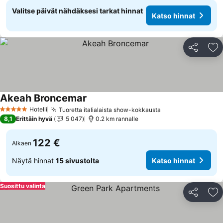
Valitse päivät nähdäksesi tarkat hinnat
Katso hinnat
Jaa
Li
Akeah Broncemar
Hotelli
Tuoretta italialaista show-kokkausta
5 Tähtiluokitus
8,1
Erittäin hyvä
5 047
0.2 km rannalle
122 €
Alkaen
Näytä hinnat
15 sivustolta
Katso hinnat
Suosittu valinta
Jaa
Li