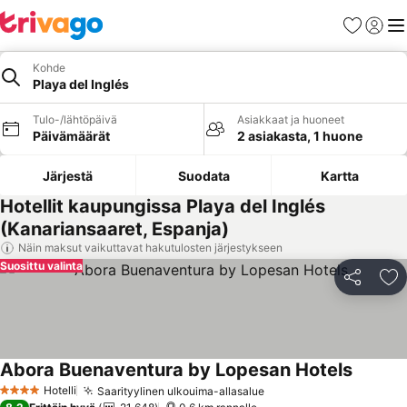
Suosikit
Kirjaud
Val
Kohde
Playa del Inglés
Tulo-/lähtöpäivä
Asiakkaat ja huoneet
Päivämäärät
2 asiakasta, 1 huone
Järjestä
Suodata
Kartta
Hotellit kaupungissa Playa del Inglés
(Kanariansaaret, Espanja)
Näin maksut vaikuttavat hakutulosten järjestykseen
Suosittu valinta
Jaa
Li
Abora Buenaventura by Lopesan Hotels
Hotelli
Saarityylinen ulkouima-allasalue
4 Tähtiluokitus