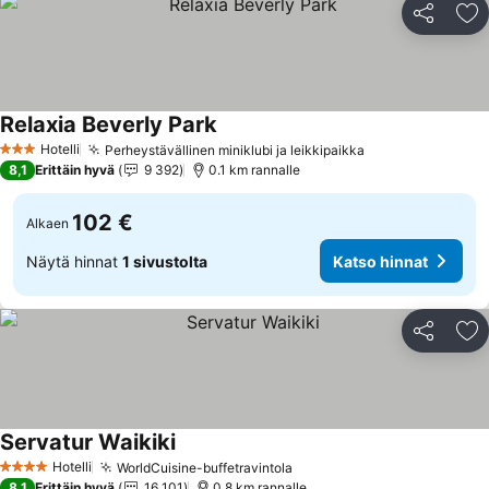
Jaa
Li
Relaxia Beverly Park
Hotelli
Perheystävällinen miniklubi ja leikkipaikka
3 Tähtiluokitus
8,1
Erittäin hyvä
9 392
0.1 km rannalle
102 €
Alkaen
Näytä hinnat
1 sivustolta
Katso hinnat
Jaa
Li
Servatur Waikiki
Hotelli
WorldCuisine-buffetravintola
4 Tähtiluokitus
8,1
Erittäin hyvä
16 101
0.8 km rannalle