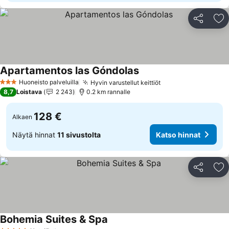
Jaa
Li
Apartamentos las Góndolas
Huoneisto palveluilla
Hyvin varustellut keittiöt
3 Tähtiluokitus
8,7
Loistava
2 243
0.2 km rannalle
128 €
Alkaen
Näytä hinnat
11 sivustolta
Katso hinnat
Jaa
Li
Bohemia Suites & Spa