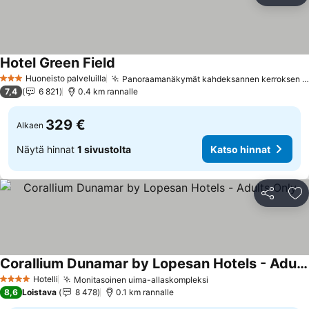
Hotel Green Field
Huoneisto palveluilla
Panoraamanäkymät kahdeksannen kerroksen solariumista
3 Tähtiluokitus
7,4
6 821
0.4 km rannalle
329 €
Alkaen
Näytä hinnat
1 sivustolta
Katso hinnat
Jaa
Li
Corallium Dunamar by Lopesan Hotels - Adults Only
Hotelli
Monitasoinen uima-allaskompleksi
4 Tähtiluokitus
8,6
Loistava
8 478
0.1 km rannalle