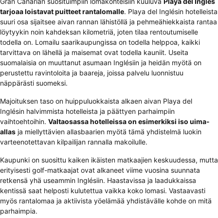
Gran Canarian suosituimpiin lomakohteisiin kuuluva
Playa del Inglés
tarjoaa loistavat puitteet rantalomalle
. Playa del Inglésin hotelleista
suuri osa sijaitsee aivan rannan lähistöllä ja pehmeähiekkaista rantaa
löytyykin noin kahdeksan kilometriä, joten tilaa rentoutumiselle
todella on. Lomailu saarikaupungissa on todella helppoa, kaikki
tarvittava on lähellä ja maisemat ovat todella kauniit. Useita
suomalaisia on muuttanut asumaan Inglésiin ja heidän myötä on
perustettu ravintoloita ja baareja, joissa palvelu luonnistuu
näppärästi suomeksi.
Majoituksen taso on huippuluokkaista alkaen aivan Playa del
Inglésin halvimmista hotelleista ja päättyen parhaimpiin
vaihtoehtoihin.
Valtaosassa hotelleissa on esimerkiksi iso uima-
allas
ja miellyttävien allasbaarien myötä tämä yhdistelmä luokin
varteenotettavan kilpailijan rannalla makoilulle.
Kaupunki on suosittu kaiken ikäisten matkaajien keskuudessa, mutta
erityisesti golf-matkaajat ovat alkaneet viime vuosina suunnata
retkensä yhä useammin Inglésiin. Haastavissa ja laadukkaissa
kentissä saat helposti kulutettua vaikka koko lomasi. Vastaavasti
myös rantalomaa ja aktiivista yöelämää yhdistävälle kohde on mitä
parhaimpia.