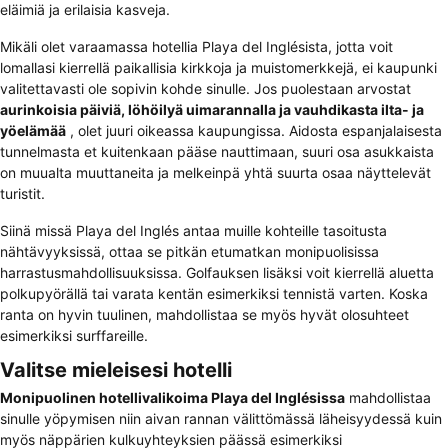
eläimiä ja erilaisia kasveja.
Mikäli olet varaamassa hotellia Playa del Inglésista, jotta voit
lomallasi kierrellä paikallisia kirkkoja ja muistomerkkejä, ei kaupunki
valitettavasti ole sopivin kohde sinulle. Jos puolestaan arvostat
aurinkoisia päiviä, löhöilyä uimarannalla ja vauhdikasta ilta- ja
yöelämää
, olet juuri oikeassa kaupungissa. Aidosta espanjalaisesta
tunnelmasta et kuitenkaan pääse nauttimaan, suuri osa asukkaista
on muualta muuttaneita ja melkeinpä yhtä suurta osaa näyttelevät
turistit.
Siinä missä Playa del Inglés antaa muille kohteille tasoitusta
nähtävyyksissä, ottaa se pitkän etumatkan monipuolisissa
harrastusmahdollisuuksissa. Golfauksen lisäksi voit kierrellä aluetta
polkupyörällä tai varata kentän esimerkiksi tennistä varten. Koska
ranta on hyvin tuulinen, mahdollistaa se myös hyvät olosuhteet
esimerkiksi surffareille.
Valitse mieleisesi hotelli
Monipuolinen hotellivalikoima Playa del Inglésissa
mahdollistaa
sinulle yöpymisen niin aivan rannan välittömässä läheisyydessä kuin
myös näppärien kulkuyhteyksien päässä esimerkiksi