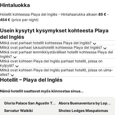
Hintaluokka
Hotellit kohteessa Playa del Inglés -
Hintahaarukka
alkaen
‎85 €
-
‎454 €
(price per night)
Usein kysytyt kysymykset kohteesta Playa
del Inglés
Mitkä ovat parhaat hotellit kohteessa Playa del Inglés?
Mitkä ovat parhaat luksushotellit kohteessa Playa del Inglés?
Mitkä ovat parhaat lemmikkiystävälliset hotellit kohteessa Playa del
Inglés?
Mitkä ovat kohteen Playa del Inglés parhaat hotellit, joissa on
kylpylä?
Mitkä ovat kohteen Playa del Inglés parhaat hotellit, joissa on uima-
allas?
Hotellit – Playa del Inglés
Nämä hotellit saattavat myös kiinnostaa sinua...
Gloria Palace San Agustín Thalasso & Hotel
Abora Buenaventura by Lopesan Hotels
Servatur Waikiki
Sholeo Lodges Maspalomas