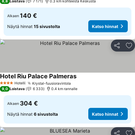
8,8
Loistava
7 171
0.3 km kohteesta Keskusta
140 €
Alkaen
Näytä hinnat
15 sivustolta
Katso hinnat
Jaa
Li
Hotel Riu Palace Palmeras
Hotelli
Krystal-fuusioravintola
4 Tähtiluokitus
9,0
Loistava
6 333
0.4 km rannalle
304 €
Alkaen
Näytä hinnat
6 sivustolta
Katso hinnat