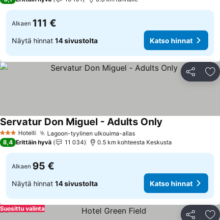
111 €
Alkaen
Näytä hinnat
14 sivustolta
Katso hinnat
Jaa
Li
Servatur Don Miguel - Adults Only
Hotelli
Lagoon-tyylinen ulkouima-allas
3 Tähtiluokitus
8,4
Erittäin hyvä
11 034
0.5 km kohteesta Keskusta
95 €
Alkaen
Näytä hinnat
14 sivustolta
Katso hinnat
Suosittu valinta
Jaa
Li