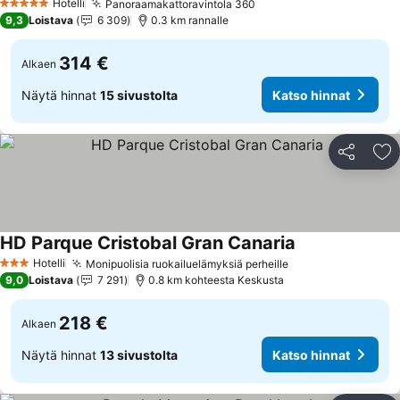
Hotelli
Panoraamakattoravintola 360
5 Tähtiluokitus
9,3
Loistava
6 309
0.3 km rannalle
314 €
Alkaen
Näytä hinnat
15 sivustolta
Katso hinnat
Jaa
Li
HD Parque Cristobal Gran Canaria
Hotelli
Monipuolisia ruokailuelämyksiä perheille
3 Tähtiluokitus
9,0
Loistava
7 291
0.8 km kohteesta Keskusta
218 €
Alkaen
Näytä hinnat
13 sivustolta
Katso hinnat