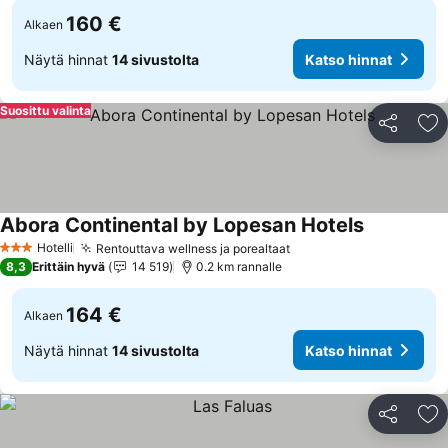
160 €
Alkaen
Näytä hinnat
14 sivustolta
Katso hinnat
Suosittu valinta
Jaa
Li
Abora Continental by Lopesan Hotels
Hotelli
Rentouttava wellness ja porealtaat
3 Tähtiluokitus
8,3
Erittäin hyvä
14 519
0.2 km rannalle
164 €
Alkaen
Näytä hinnat
14 sivustolta
Katso hinnat
Jaa
Li