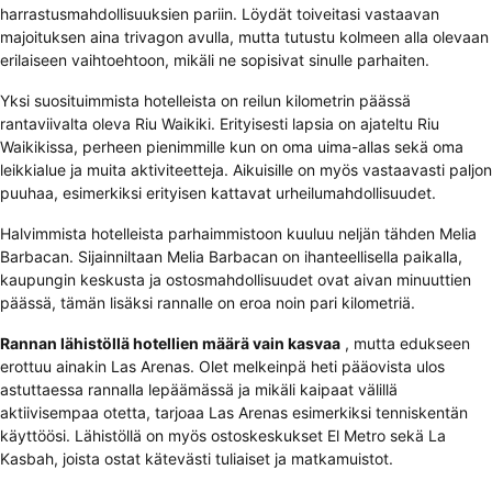
harrastusmahdollisuuksien pariin. Löydät toiveitasi vastaavan
majoituksen aina trivagon avulla, mutta tutustu kolmeen alla olevaan
erilaiseen vaihtoehtoon, mikäli ne sopisivat sinulle parhaiten.
Yksi suosituimmista hotelleista on reilun kilometrin päässä
rantaviivalta oleva Riu Waikiki. Erityisesti lapsia on ajateltu Riu
Waikikissa, perheen pienimmille kun on oma uima-allas sekä oma
leikkialue ja muita aktiviteetteja. Aikuisille on myös vastaavasti paljon
puuhaa, esimerkiksi erityisen kattavat urheilumahdollisuudet.
Halvimmista hotelleista parhaimmistoon kuuluu neljän tähden Melia
Barbacan. Sijainniltaan Melia Barbacan on ihanteellisella paikalla,
kaupungin keskusta ja ostosmahdollisuudet ovat aivan minuuttien
päässä, tämän lisäksi rannalle on eroa noin pari kilometriä.
Rannan lähistöllä hotellien määrä vain kasvaa
, mutta edukseen
erottuu ainakin Las Arenas. Olet melkeinpä heti pääovista ulos
astuttaessa rannalla lepäämässä ja mikäli kaipaat välillä
aktiivisempaa otetta, tarjoaa Las Arenas esimerkiksi tenniskentän
käyttöösi. Lähistöllä on myös ostoskeskukset El Metro sekä La
Kasbah, joista ostat kätevästi tuliaiset ja matkamuistot.