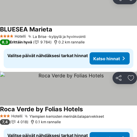
Jaa
Li
BLUESEA Marieta
Hotelli
La Brise -kylpylä ja hyvinvointi
4 Tähtiluokitus
8,3
Erittäin hyvä
9 784
0.2 km rannalle
Valitse päivät nähdäksesi tarkat hinnat
Katso hinnat
Jaa
Li
Roca Verde by Folias Hotels
Hotelli
Ylempien kerrosten merinäköalaparvekkeet
3 Tähtiluokitus
7,4
4 018
0.1 km rannalle
Valitse päivät nähdäksesi tarkat hinnat