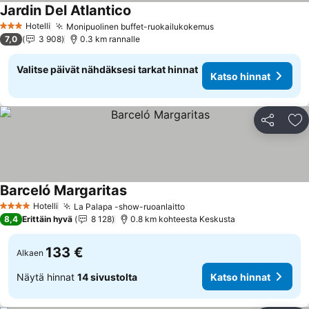
Jardin Del Atlantico
Hotelli
Monipuolinen buffet-ruokailukokemus
3 Tähtiluokitus
7,0
3 908
0.3 km rannalle
Valitse päivät nähdäksesi tarkat hinnat
Katso hinnat
Jaa
Li
Barceló Margaritas
Hotelli
La Palapa -show-ruoanlaitto
4 Tähtiluokitus
8,4
Erittäin hyvä
8 128
0.8 km kohteesta Keskusta
133 €
Alkaen
Näytä hinnat
14 sivustolta
Katso hinnat