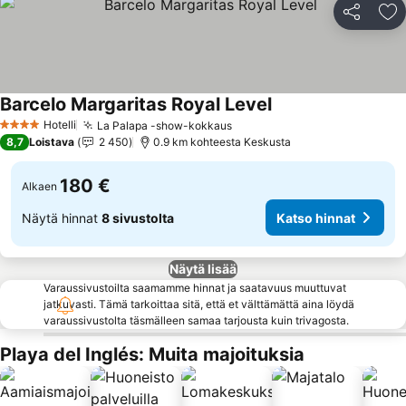
Jaa
Li
Barcelo Margaritas Royal Level
Hotelli
La Palapa -show-kokkaus
4 Tähtiluokitus
8,7
Loistava
2 450
0.9 km kohteesta Keskusta
180 €
Alkaen
Näytä hinnat
8 sivustolta
Katso hinnat
Näytä lisää
Varaussivustoilta saamamme hinnat ja saatavuus muuttuvat
jatkuvasti. Tämä tarkoittaa sitä, että et välttämättä aina löydä
varaussivustolta täsmälleen samaa tarjousta kuin trivagosta.
Playa del Inglés: Muita majoituksia