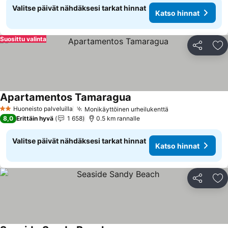
Valitse päivät nähdäksesi tarkat hinnat
Katso hinnat
Suosittu valinta
Jaa
Li
Apartamentos Tamaragua
Huoneisto palveluilla
Monikäyttöinen urheilukenttä
2 Tähtiluokitus
8,0
Erittäin hyvä
1 658
0.5 km rannalle
Valitse päivät nähdäksesi tarkat hinnat
Katso hinnat
Jaa
Li