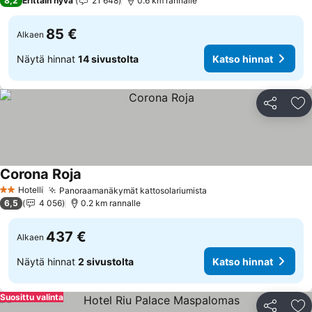
8,2
Erittäin hyvä
21 648
0.6 km rannalle
85 €
Alkaen
Näytä hinnat
14 sivustolta
Katso hinnat
Jaa
Li
Corona Roja
Hotelli
Panoraamanäkymät kattosolariumista
2 Tähtiluokitus
6,5
4 056
0.2 km rannalle
437 €
Alkaen
Näytä hinnat
2 sivustolta
Katso hinnat
Suosittu valinta