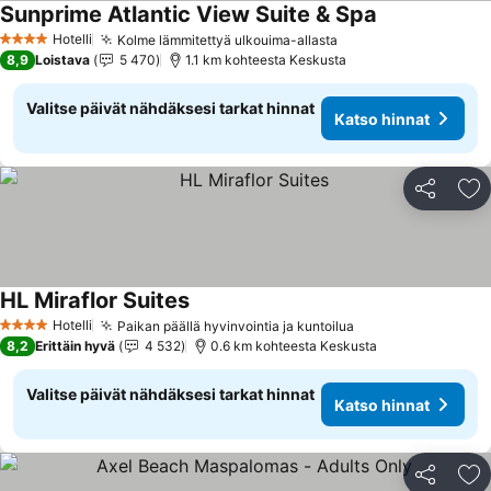
Sunprime Atlantic View Suite & Spa
Hotelli
Kolme lämmitettyä ulkouima-allasta
4 Tähtiluokitus
8,9
Loistava
5 470
1.1 km kohteesta Keskusta
Valitse päivät nähdäksesi tarkat hinnat
Katso hinnat
Jaa
Li
HL Miraflor Suites
Hotelli
Paikan päällä hyvinvointia ja kuntoilua
4 Tähtiluokitus
8,2
Erittäin hyvä
4 532
0.6 km kohteesta Keskusta
Valitse päivät nähdäksesi tarkat hinnat
Katso hinnat
Jaa
Li