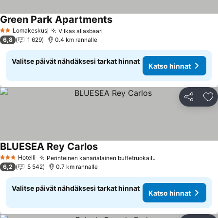
Green Park Apartments
Lomakeskus
Vilkas allasbaari
2 Tähtiluokitus
6,8
1 629
0.4 km rannalle
Valitse päivät nähdäksesi tarkat hinnat
Katso hinnat
Jaa
Li
BLUESEA Rey Carlos
Hotelli
Perinteinen kanarialainen buffetruokailu
3 Tähtiluokitus
6,2
5 542
0.7 km rannalle
Valitse päivät nähdäksesi tarkat hinnat
Katso hinnat