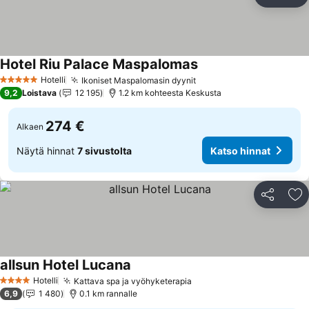
Jaa
Li
Hotel Riu Palace Maspalomas
Hotelli
Ikoniset Maspalomasin dyynit
5 Tähtiluokitus
9,2
Loistava
12 195
1.2 km kohteesta Keskusta
274 €
Alkaen
Näytä hinnat
7 sivustolta
Katso hinnat
Jaa
Li
allsun Hotel Lucana
Hotelli
Kattava spa ja vyöhyketerapia
4 Tähtiluokitus
6,9
1 480
0.1 km rannalle