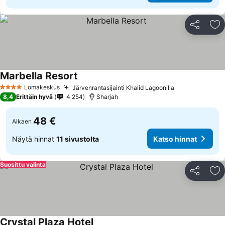
Jaa
Li
Marbella Resort
Lomakeskus
Järvenrantasijainti Khalid Lagoonilla
4 Tähtiluokitus
8,4
Erittäin hyvä
4 254
Sharjah
48 €
Alkaen
Näytä hinnat
11 sivustolta
Katso hinnat
Suosittu valinta
Jaa
Li
Crystal Plaza Hotel