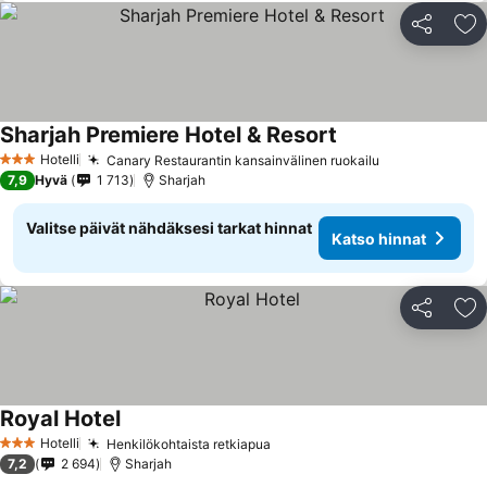
Jaa
Li
Sharjah Premiere Hotel & Resort
Hotelli
Canary Restaurantin kansainvälinen ruokailu
3 Tähtiluokitus
7,9
Hyvä
1 713
Sharjah
Valitse päivät nähdäksesi tarkat hinnat
Katso hinnat
Jaa
Li
Royal Hotel
Hotelli
Henkilökohtaista retkiapua
3 Tähtiluokitus
7,2
2 694
Sharjah