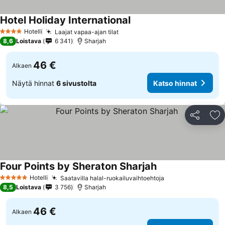
Hotel Holiday International
Hotelli
Laajat vapaa-ajan tilat
4 Tähtiluokitus
8,6
Loistava
6 341
Sharjah
46 €
Alkaen
Näytä hinnat
6 sivustolta
Katso hinnat
Jaa
Li
Four Points by Sheraton Sharjah
Hotelli
Saatavilla halal-ruokailuvaihtoehtoja
5 Tähtiluokitus
8,5
Loistava
3 756
Sharjah
46 €
Alkaen