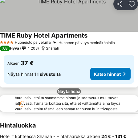
Jaa
Li
TIME Ruby Hotel Apartments
Huoneisto palveluilla
Huoneen päivitys merinäköalalla
4 Tähtiluokitus
7,8
Hyvä
4 208
Sharjah
37 €
Alkaen
Näytä hinnat
11 sivustolta
Katso hinnat
Näytä lisää
Varaussivustoilta saamamme hinnat ja saatavuus muuttuvat
jatkuvasti. Tämä tarkoittaa sitä, että et välttämättä aina löydä
varaussivustolta täsmälleen samaa tarjousta kuin trivagosta.
Hintaluokka
Hotellit kohteessa Sharjah -
Hintahaarukka
alkaen
‎24 €
-
‎131 €