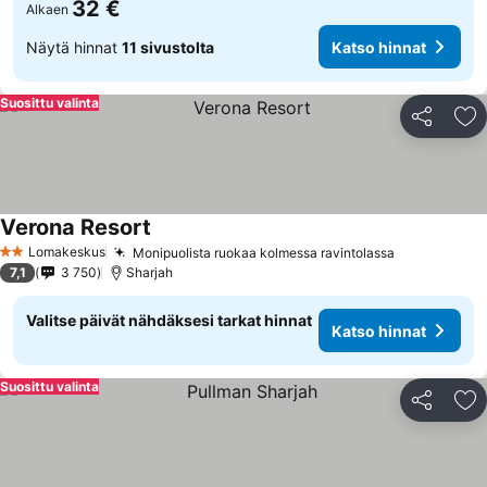
32 €
Alkaen
Näytä hinnat
11 sivustolta
Katso hinnat
Suosittu valinta
Jaa
Li
Verona Resort
Lomakeskus
Monipuolista ruokaa kolmessa ravintolassa
2 Tähtiluokitus
7,1
3 750
Sharjah
Valitse päivät nähdäksesi tarkat hinnat
Katso hinnat
Suosittu valinta
Jaa
Li