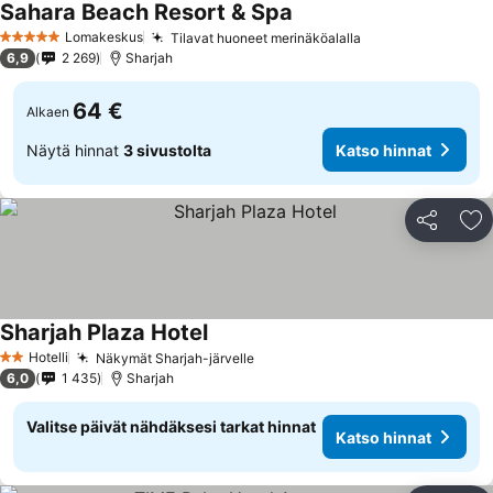
Sahara Beach Resort & Spa
Lomakeskus
Tilavat huoneet merinäköalalla
5 Tähtiluokitus
6,9
2 269
Sharjah
64 €
Alkaen
Näytä hinnat
3 sivustolta
Katso hinnat
Jaa
Li
Sharjah Plaza Hotel
Hotelli
Näkymät Sharjah-järvelle
2 Tähtiluokitus
6,0
1 435
Sharjah
Valitse päivät nähdäksesi tarkat hinnat
Katso hinnat