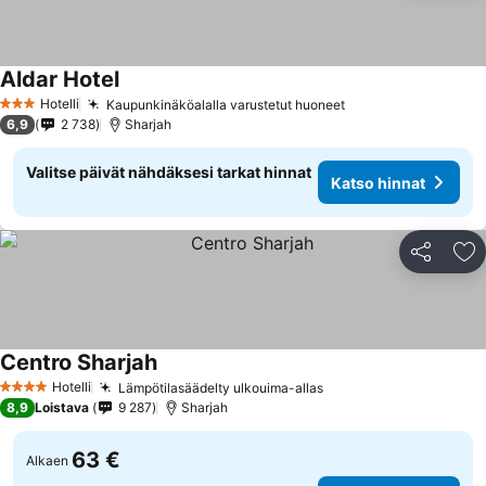
Aldar Hotel
Hotelli
Kaupunkinäköalalla varustetut huoneet
3 Tähtiluokitus
6,9
2 738
Sharjah
Valitse päivät nähdäksesi tarkat hinnat
Katso hinnat
Jaa
Li
Centro Sharjah
Hotelli
Lämpötilasäädelty ulkouima-allas
4 Tähtiluokitus
8,9
Loistava
9 287
Sharjah
63 €
Alkaen