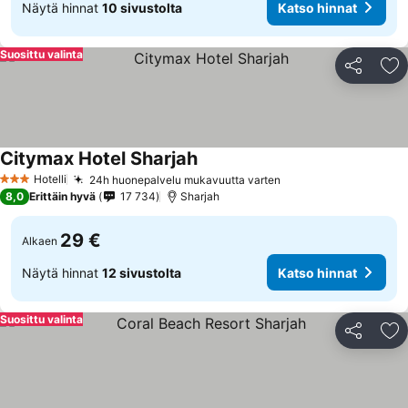
Näytä hinnat
10 sivustolta
Katso hinnat
Suosittu valinta
Jaa
Li
Citymax Hotel Sharjah
Hotelli
24h huonepalvelu mukavuutta varten
3 Tähtiluokitus
8,0
Erittäin hyvä
17 734
Sharjah
29 €
Alkaen
Näytä hinnat
12 sivustolta
Katso hinnat
Suosittu valinta
Jaa
Li