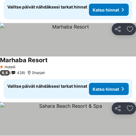
Valitse päivät nähdäksesi tarkat hinnat
Katso hinnat
Jaa
Li
Marhaba Resort
Hotelli
1 Tähtiluokitus
6,8
428
Sharjah
Valitse päivät nähdäksesi tarkat hinnat
Katso hinnat
Jaa
Li