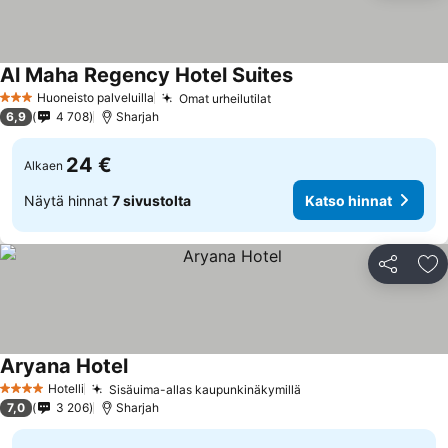
Al Maha Regency Hotel Suites
Huoneisto palveluilla
Omat urheilutilat
3 Tähtiluokitus
6,9
4 708
Sharjah
24 €
Alkaen
Näytä hinnat
7 sivustolta
Katso hinnat
Jaa
Li
Aryana Hotel
Hotelli
Sisäuima-allas kaupunkinäkymillä
4 Tähtiluokitus
7,0
3 206
Sharjah