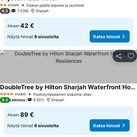
Hotelli
Paikan päällä leipomo ja ravintola
2 Tähtiluokitus
6,3
7 038
Sharjah
42 €
Alkaen
Näytä hinnat
8 sivustolta
Katso hinnat
Jaa
Li
DoubleTree by Hilton Sharjah Waterfront Hotel & Residences
Hotelli
Puoliolympialainen sisäuima-allas
4 Tähtiluokitus
9,3
Loistava
8 501
Sharjah
89 €
Alkaen
Näytä hinnat
8 sivustolta
Katso hinnat