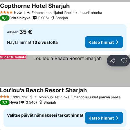
Copthorne Hotel Sharjah
Hotelli
Erinomainen sijainti lähellä kulttuurikohteita
4 Tähtiluokitus
8,3
Erittäin hyvä
9 906
Sharjah
35 €
Alkaen
Näytä hinnat
13 sivustolta
Katso hinnat
Suosittu valinta
Jaa
Li
Lou'lou'a Beach Resort Sharjah
Lomakeskus
Monipuoliset ruokailumahdollisuudet paikan päällä
3 Tähtiluokitus
7,7
Hyvä
3 540
Sharjah
Valitse päivät nähdäksesi tarkat hinnat
Katso hinnat