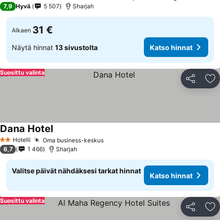
4 Tähtiluokitus
7,9
Hyvä
5 507
Sharjah
31 €
Alkaen
Näytä hinnat
13 sivustolta
Katso hinnat
Suosittu valinta
Jaa
Li
Dana Hotel
Hotelli
Oma business-keskus
2 Tähtiluokitus
6,7
1 466
Sharjah
Valitse päivät nähdäksesi tarkat hinnat
Katso hinnat
Suosittu valinta
Jaa
Li