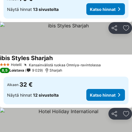
Näytä hinnat
13 sivustolta
Katso hinnat
Jaa
Li
ibis Styles Sharjah
Hotelli
Kansainvälistä ruokaa Omniya-ravintolassa
3 Tähtiluokitus
8,5
Loistava
9 029
Sharjah
32 €
Alkaen
Näytä hinnat
12 sivustolta
Katso hinnat
Jaa
Li