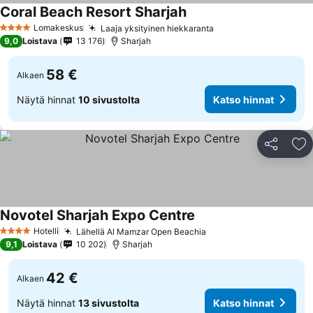
Coral Beach Resort Sharjah
Lomakeskus
Laaja yksityinen hiekkaranta
4 Tähtiluokitus
9,0
Loistava
13 176
Sharjah
58 €
Alkaen
Näytä hinnat
10 sivustolta
Katso hinnat
Jaa
Li
Novotel Sharjah Expo Centre
Hotelli
Lähellä Al Mamzar Open Beachia
4 Tähtiluokitus
9,1
Loistava
10 202
Sharjah
42 €
Alkaen
Näytä hinnat
13 sivustolta
Katso hinnat