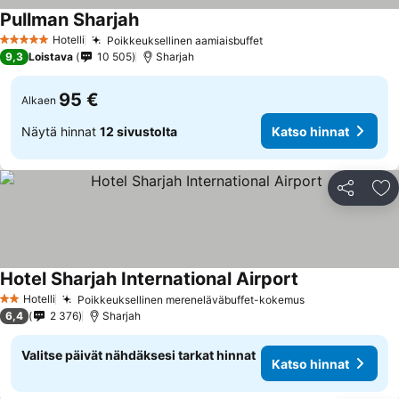
Pullman Sharjah
Hotelli
Poikkeuksellinen aamiaisbuffet
5 Tähtiluokitus
9,3
Loistava
10 505
Sharjah
95 €
Alkaen
Näytä hinnat
12 sivustolta
Katso hinnat
Jaa
Li
Hotel Sharjah International Airport
Hotelli
Poikkeuksellinen mereneläväbuffet-kokemus
2 Tähtiluokitus
6,4
2 376
Sharjah
Valitse päivät nähdäksesi tarkat hinnat
Katso hinnat