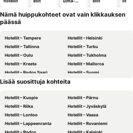
hotellit
ellit
uima-
ellit
lit
altaalla
Nämä huippukohteet ovat vain klikkauksen
päässä
Hotellit – Tampere
Hotellit – Helsinki
Hotellit – Tallinna
Hotellit – Turku
Hotellit – Oulu
Hotellit – Tukholma
Hotellit – Kreeta
Hotellit – Mallorca
Hotellit – Rodos Saari
Hotellit – Suomi
Lisää suosittuja kohteita
Hotellit – Gran Canaria
Hotellit – Kreikka
Hotellit – Kuopio
Hotellit – Pärnu
Hotellit – Riika
Hotellit – Jyväskylä
Hotellit – Lontoo
Hotellit – Vaasa
Hotellit – Lappeenranta
Hotellit – Rovaniemi
Hotellit – Rodos
Hotellit – Kalajoki