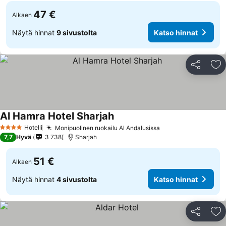
47 €
Alkaen
Näytä hinnat
9 sivustolta
Katso hinnat
Jaa
Li
Al Hamra Hotel Sharjah
Hotelli
Monipuolinen ruokailu Al Andalusissa
4 Tähtiluokitus
7,7
Hyvä
3 738
Sharjah
51 €
Alkaen
Näytä hinnat
4 sivustolta
Katso hinnat
Jaa
Li