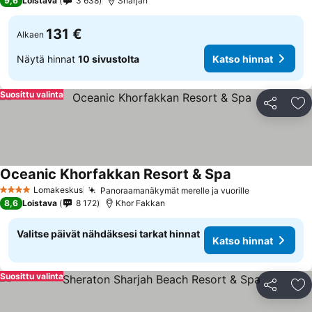
9,6
Loistava
3 638
Sharjah
131 €
Alkaen
Näytä hinnat
10 sivustolta
Katso hinnat
Suosittu valinta
Jaa
Li
Oceanic Khorfakkan Resort & Spa
Lomakeskus
Panoraamanäkymät merelle ja vuorille
4 Tähtiluokitus
8,6
Loistava
8 172
Khor Fakkan
Valitse päivät nähdäksesi tarkat hinnat
Katso hinnat
Suosittu valinta
Jaa
Li