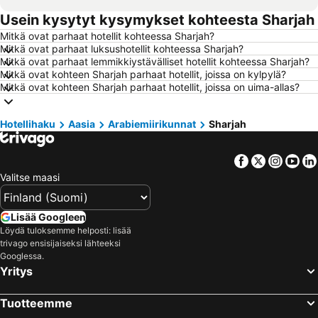
Usein kysytyt kysymykset kohteesta Sharjah
Hotellit – Alanya
Hotellit – Joensuu
Mitkä ovat parhaat hotellit kohteessa Sharjah?
Hotellit – Fuengirola
Hotellit – Kööpenhamina
Mitkä ovat parhaat luksushotellit kohteessa Sharjah?
Hotellit – Savonlinna
Hotellit – Gdańsk
Mitkä ovat parhaat lemmikkiystävälliset hotellit kohteessa Sharjah?
Mitkä ovat kohteen Sharjah parhaat hotellit, joissa on kylpylä?
Hotellit – Lahti
Hotellit – Hämeenlinna
Mitkä ovat kohteen Sharjah parhaat hotellit, joissa on uima-allas?
Hotellit – Seinäjoki
Hotellit – Ahvenanmaa
Hotellit – Malta
Hotellit – Aurinkorannikko
Hotellihaku
Aasia
Arabiemiirikunnat
Sharjah
Hotellit – Teneriffa
Hotellit – Gardajärvi
Facebook
Twitter
Insta
Yo
Hotellit – Phuket
Hotellit – Koh Lanta
Valitse maasi
Hotellit – Santorini Saari
Hotellit – Viro
Hotellit – Espanja
Hotellit – Koh Samui
Lisää Googleen
Hotellit – Kos Saari
Hotellit – Kypros
Löydä tuloksemme helposti: lisää
trivago ensisijaiseksi lähteeksi
Hotellit – Lofoten
Hotellit – Uusimaa
Googlessa.
Hotellit – Ylläs
Hotellit – Madeira
Yritys
Hotellit – Kroatia
Hotellit – Saarenmaa
Tuotteemme