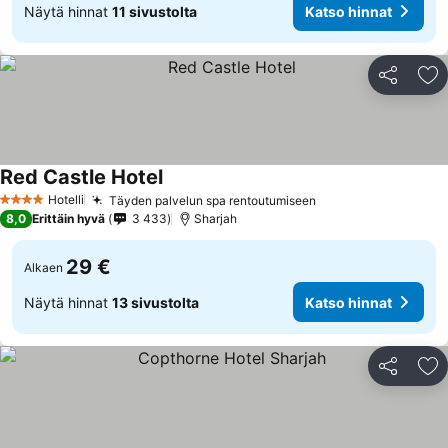
Näytä hinnat
11 sivustolta
Katso hinnat
Jaa
Li
Red Castle Hotel
Hotelli
Täyden palvelun spa rentoutumiseen
4 Tähtiluokitus
8,0
Erittäin hyvä
3 433
Sharjah
29 €
Alkaen
Näytä hinnat
13 sivustolta
Katso hinnat
Jaa
Li