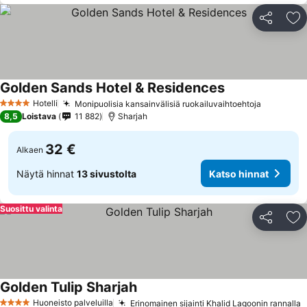
Jaa
Li
Golden Sands Hotel & Residences
Hotelli
Monipuolisia kansainvälisiä ruokailuvaihtoehtoja
4 Tähtiluokitus
8,5
Loistava
11 882
Sharjah
32 €
Alkaen
Näytä hinnat
13 sivustolta
Katso hinnat
Suosittu valinta
Jaa
Li
Golden Tulip Sharjah
Huoneisto palveluilla
Erinomainen sijainti Khalid Lagoonin rannalla