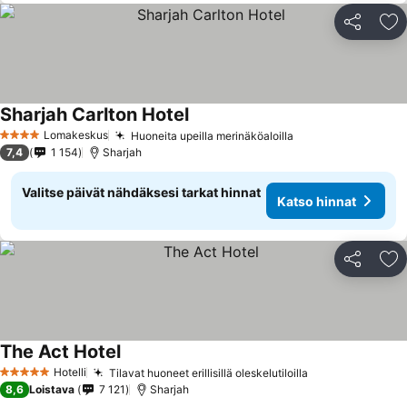
Jaa
Li
Sharjah Carlton Hotel
Lomakeskus
Huoneita upeilla merinäköaloilla
4 Tähtiluokitus
7,4
1 154
Sharjah
Valitse päivät nähdäksesi tarkat hinnat
Katso hinnat
Jaa
Li
The Act Hotel
Hotelli
Tilavat huoneet erillisillä oleskelutiloilla
5 Tähtiluokitus
8,6
Loistava
7 121
Sharjah