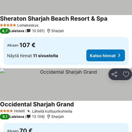
Sheraton Sharjah Beach Resort & Spa
Lomakeskus
5 Tähtiluokitus
8,7
Loistava
10 061
Sharjah
107 €
Alkaen
Näytä hinnat
11 sivustolta
Katso hinnat
Jaa
Li
Occidental Sharjah Grand
Hotelli
Lähellä kulttuurikohteita
4 Tähtiluokitus
9,1
Loistava
13 106
Sharjah
70 €
Alkaen