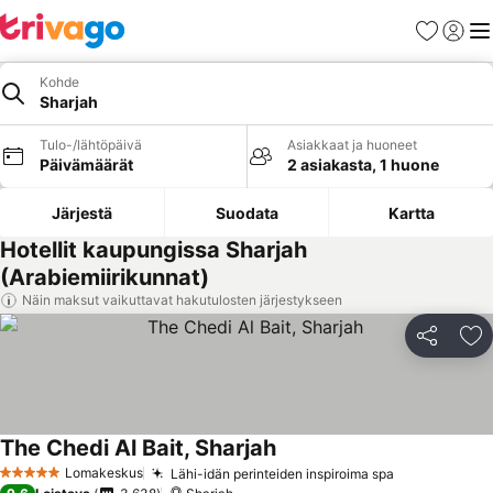
Suosikit
Kirjaud
Val
Kohde
Sharjah
Tulo-/lähtöpäivä
Asiakkaat ja huoneet
Päivämäärät
2 asiakasta, 1 huone
Järjestä
Suodata
Kartta
Hotellit kaupungissa Sharjah
(Arabiemiirikunnat)
Näin maksut vaikuttavat hakutulosten järjestykseen
Jaa
Li
The Chedi Al Bait, Sharjah
Lomakeskus
Lähi-idän perinteiden inspiroima spa
5 Tähtiluokitus