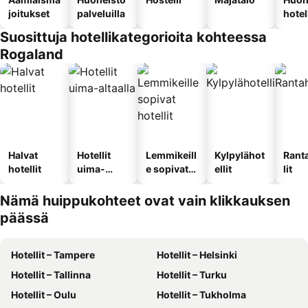
joitukset
palveluilla
hotel
Suosittuja hotellikategorioita kohteessa
Rogaland
Halvat
Hotellit
Lemmikeill
Kylpylähot
Rant
hotellit
uima-
e sopivat
ellit
lit
altaalla
hotellit
Nämä huippukohteet ovat vain klikkauksen
päässä
Hotellit – Tampere
Hotellit – Helsinki
Hotellit – Tallinna
Hotellit – Turku
Hotellit – Oulu
Hotellit – Tukholma