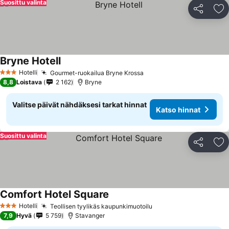
Suosittu valinta
Jaa
Li
Bryne Hotell
Katso hinnat
Hotelli
Gourmet-ruokailua Bryne Krossa
Katso hinnat
3 Tähtiluokitus
8,8
Loistava
2 162
Bryne
Valitse päivät nähdäksesi tarkat hinnat
Katso hinnat
Suosittu valinta
Jaa
Li
Comfort Hotel Square
Katso hinnat
Hotelli
Teollisen tyylikäs kaupunkimuotoilu
Katso hinnat
3 Tähtiluokitus
7,9
Hyvä
5 759
Stavanger