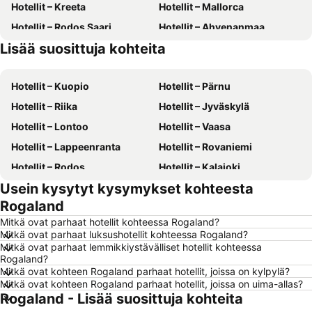
Hotellit – Kreeta
Hotellit – Mallorca
Hotellit – Rodos Saari
Hotellit – Ahvenanmaa
Lisää suosittuja kohteita
Hotellit – Kreikka
Hotellit – Malta
Hotellit – Kuopio
Hotellit – Pärnu
Hotellit – Riika
Hotellit – Jyväskylä
Hotellit – Lontoo
Hotellit – Vaasa
Hotellit – Lappeenranta
Hotellit – Rovaniemi
Hotellit – Rodos
Hotellit – Kalajoki
Usein kysytyt kysymykset kohteesta
Hotellit – Alanya
Hotellit – Joensuu
Rogaland
Hotellit – Fuengirola
Hotellit – Kööpenhamina
Mitkä ovat parhaat hotellit kohteessa Rogaland?
Hotellit – Savonlinna
Hotellit – Gdańsk
Mitkä ovat parhaat luksushotellit kohteessa Rogaland?
Mitkä ovat parhaat lemmikkiystävälliset hotellit kohteessa
Hotellit – Lahti
Hotellit – Hämeenlinna
Rogaland?
Hotellit – Seinäjoki
Hotellit – Suomi
Mitkä ovat kohteen Rogaland parhaat hotellit, joissa on kylpylä?
Mitkä ovat kohteen Rogaland parhaat hotellit, joissa on uima-allas?
Hotellit – Gran Canaria
Hotellit – Aurinkorannikko
Rogaland - Lisää suosittuja kohteita
Hotellit – Teneriffa
Hotellit – Gardajärvi