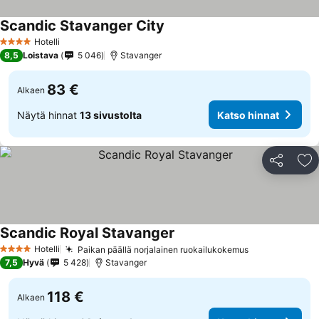
Scandic Stavanger City
Katso hinnat
Hotelli
4 Tähtiluokitus
8,5
Loistava
5 046
Stavanger
83 €
Alkaen
Näytä hinnat
13 sivustolta
Katso hinnat
Jaa
Li
Scandic Royal Stavanger
Katso hinnat
Hotelli
Paikan päällä norjalainen ruokailukokemus
Katso hinnat
4 Tähtiluokitus
7,5
Hyvä
5 428
Stavanger
118 €
Alkaen