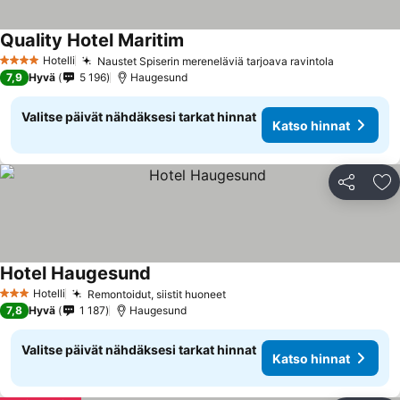
Quality Hotel Maritim
Katso hinnat
Hotelli
Naustet Spiserin mereneläviä tarjoava ravintola
Katso hin
4 Tähtiluokitus
7,9
Hyvä
5 196
Haugesund
Valitse päivät nähdäksesi tarkat hinnat
Katso hinnat
Jaa
Li
Hotel Haugesund
Katso hinnat
Hotelli
Remontoidut, siistit huoneet
Katso hinnat
3 Tähtiluokitus
7,8
Hyvä
1 187
Haugesund
Valitse päivät nähdäksesi tarkat hinnat
Katso hinnat