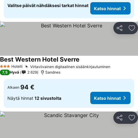
Valitse päivät nähdäksesi tarkat hinnat
Katso hinnat
Jaa
Li
Best Western Hotel Sverre
Katso hinnat
Hotelli
Virtaviivainen digitaalinen sisäänkirjautuminen
Katso hinna
3 Tähtiluokitus
7,5
Hyvä
2 629
Sandnes
94 €
Alkaen
Näytä hinnat
12 sivustolta
Katso hinnat
Jaa
Li