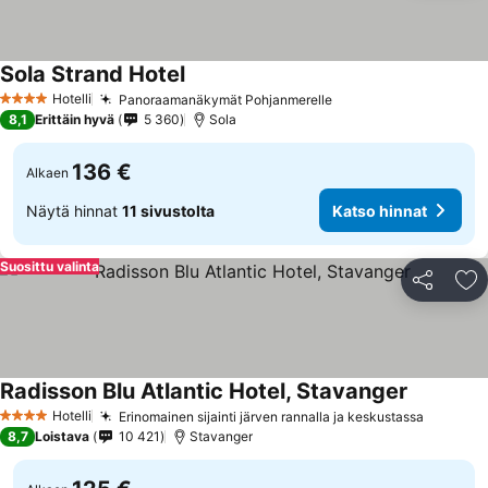
Sola Strand Hotel
Katso hinnat
Hotelli
Panoraamanäkymät Pohjanmerelle
Katso hinnat
4 Tähtiluokitus
8,1
Erittäin hyvä
5 360
Sola
136 €
Alkaen
Näytä hinnat
11 sivustolta
Katso hinnat
Suosittu valinta
Jaa
Li
Radisson Blu Atlantic Hotel, Stavanger
Katso hin
Hotelli
Erinomainen sijainti järven rannalla ja keskustassa
Katso h
4 Tähtiluokitus
8,7
Loistava
10 421
Stavanger