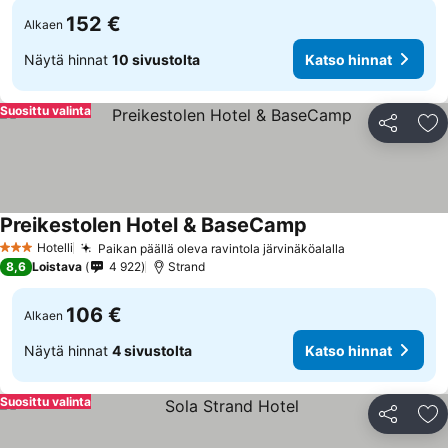
152 €
Alkaen
Näytä hinnat
10 sivustolta
Katso hinnat
Suosittu valinta
Jaa
Li
Preikestolen Hotel & BaseCamp
Katso hinnat
Hotelli
Paikan päällä oleva ravintola järvinäköalalla
Katso hinnat
3 Tähtiluokitus
8,6
Loistava
4 922
Strand
106 €
Alkaen
Näytä hinnat
4 sivustolta
Katso hinnat
Suosittu valinta
Jaa
Li