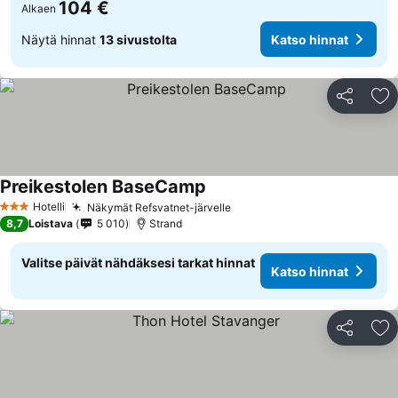
104 €
Alkaen
Näytä hinnat
13 sivustolta
Katso hinnat
Jaa
Li
Preikestolen BaseCamp
Katso hinnat
Hotelli
Näkymät Refsvatnet-järvelle
Katso hinnat
3 Tähtiluokitus
8,7
Loistava
5 010
Strand
Valitse päivät nähdäksesi tarkat hinnat
Katso hinnat
Jaa
Li