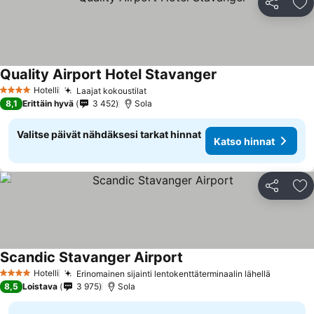
Jaa
Li
Quality Airport Hotel Stavanger
Katso hinnat
Hotelli
Laajat kokoustilat
Katso hinnat
4 Tähtiluokitus
8,1
Erittäin hyvä
3 452
Sola
Valitse päivät nähdäksesi tarkat hinnat
Katso hinnat
Jaa
Li
Scandic Stavanger Airport
Katso hinnat
Hotelli
Erinomainen sijainti lentokenttäterminaalin lähellä
Katso hi
4 Tähtiluokitus
8,5
Loistava
3 975
Sola