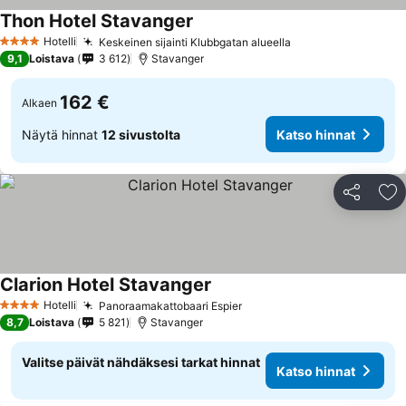
Thon Hotel Stavanger
Katso hinnat
Hotelli
Keskeinen sijainti Klubbgatan alueella
Katso hinnat
4 Tähtiluokitus
9,1
Loistava
3 612
Stavanger
162 €
Alkaen
Näytä hinnat
12 sivustolta
Katso hinnat
Jaa
Li
Clarion Hotel Stavanger
Katso hinnat
Hotelli
Panoraamakattobaari Espier
Katso hinnat
4 Tähtiluokitus
8,7
Loistava
5 821
Stavanger
Valitse päivät nähdäksesi tarkat hinnat
Katso hinnat