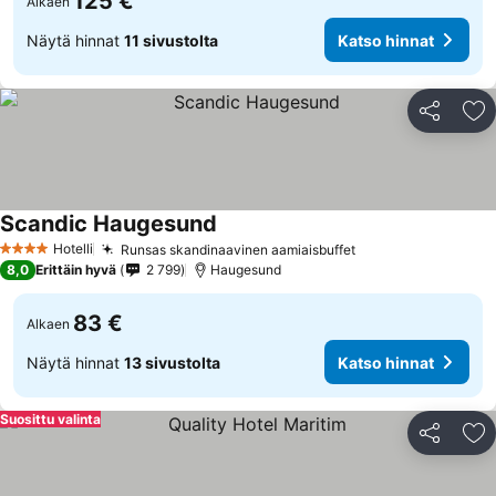
125 €
Alkaen
Näytä hinnat
11 sivustolta
Katso hinnat
Jaa
Li
Scandic Haugesund
Katso hinnat
Hotelli
Runsas skandinaavinen aamiaisbuffet
Katso hinnat
4 Tähtiluokitus
8,0
Erittäin hyvä
2 799
Haugesund
83 €
Alkaen
Näytä hinnat
13 sivustolta
Katso hinnat
Suosittu valinta
Jaa
Li