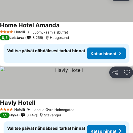
Home Hotel Amanda
Katso hinnat
Hotelli
Luomu-aamiaisbuffet
Katso hinnat
4 Tähtiluokitus
8,5
Loistava
3 256
Haugesund
Valitse päivät nähdäksesi tarkat hinnat
Katso hinnat
Jaa
Li
Havly Hotell
Katso hinnat
Hotelli
Lähellä Øvre Holmegatea
Katso hinnat
4 Tähtiluokitus
7,5
Hyvä
3 147
Stavanger
Valitse päivät nähdäksesi tarkat hinnat
Katso hinnat