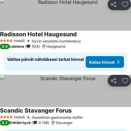
Jaa
Li
Radisson Hotel Haugesund
Katso hinnat
Hotelli
Hyvin varusteltu kuntokeskus
Katso hinnat
4 Tähtiluokitus
9,0
Loistava
504
Haugesund
Valitse päivät nähdäksesi tarkat hinnat
Katso hinnat
Jaa
Li
Scandic Stavanger Forus
Katso hinnat
Hotelli
Alueellinen gastronomia-buffet
Katso hinnat
4 Tähtiluokitus
8,2
Erittäin hyvä
4 198
Stavanger