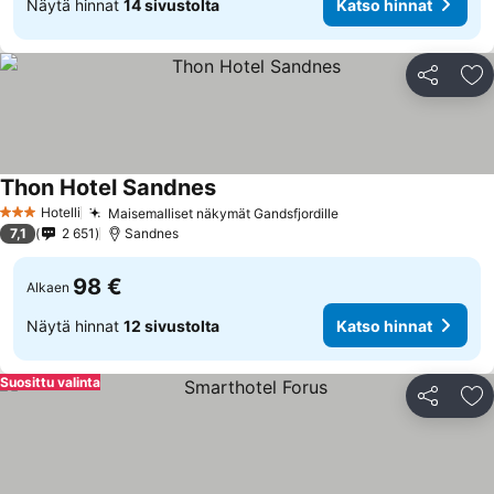
Näytä hinnat
14 sivustolta
Katso hinnat
Jaa
Li
Thon Hotel Sandnes
Katso hinnat
Hotelli
Maisemalliset näkymät Gandsfjordille
Katso hinnat
3 Tähtiluokitus
7,1
2 651
Sandnes
98 €
Alkaen
Näytä hinnat
12 sivustolta
Katso hinnat
Suosittu valinta
Jaa
Li