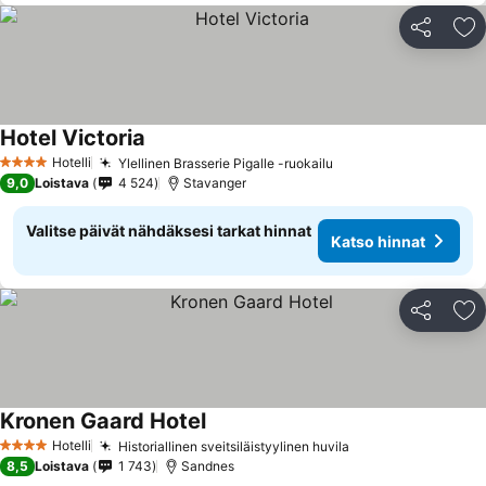
Jaa
Li
Hotel Victoria
Katso hinnat
Hotelli
Ylellinen Brasserie Pigalle -ruokailu
Katso hinnat
4 Tähtiluokitus
9,0
Loistava
4 524
Stavanger
Valitse päivät nähdäksesi tarkat hinnat
Katso hinnat
Jaa
Li
Kronen Gaard Hotel
Katso hinnat
Hotelli
Historiallinen sveitsiläistyylinen huvila
Katso hinnat
4 Tähtiluokitus
8,5
Loistava
1 743
Sandnes