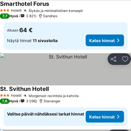
Smarthotel Forus
Katso hinnat
Hotelli
Älykäs ja minimalistinen konsepti
Katso hinnat
3 Tähtiluokitus
7,7
Hyvä
3 821
Sandnes
64 €
Alkaen
Näytä hinnat
11 sivustolta
Katso hinnat
Jaa
Li
St. Svithun Hotell
Katso hinnat
Hotelli
Morgensol-ravintola ja kahvila
Katso hinnat
3 Tähtiluokitus
7,6
Hyvä
3 096
Stavanger
Valitse päivät nähdäksesi tarkat hinnat
Katso hinnat