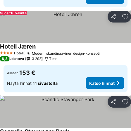
Suosittu valinta
Jaa
Li
Hotell Jæren
Katso hinnat
Hotelli
Moderni skandinaavinen design-konsepti
Katso hinnat
4 Tähtiluokitus
8,8
Loistava
3 292
Time
153 €
Alkaen
Näytä hinnat
11 sivustolta
Katso hinnat
Jaa
Li