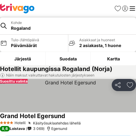
Suosikit
Kirjaud
Val
Kohde
Rogaland
Tulo-/lähtöpäivä
Asiakkaat ja huoneet
Päivämäärät
2 asiakasta, 1 huone
Järjestä
Suodata
Kartta
Hotellit kaupungissa Rogaland (Norja)
Näin maksut vaikuttavat hakutulosten järjestykseen
Suosittu valinta
Jaa
Li
Grand Hotel Egersund
Katso hinnat
Hotelli
Käsityösuklaatehdas lähellä
Katso hinnat
4 Tähtiluokitus
8,6
Loistava
3 069
Egersund