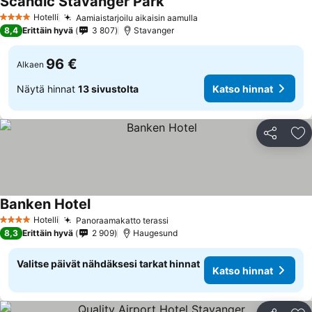
Scandic Stavanger Park
Katso hinnat
Hotelli
Aamiaistarjoilu aikaisin aamulla
Katso hinnat
4 Tähtiluokitus
8,4
Erittäin hyvä
3 807
Stavanger
96 €
Alkaen
Näytä hinnat
13 sivustolta
Katso hinnat
Jaa
Li
Banken Hotel
Katso hinnat
Hotelli
Panoraamakatto terassi
Katso hinnat
4 Tähtiluokitus
8,3
Erittäin hyvä
2 909
Haugesund
Valitse päivät nähdäksesi tarkat hinnat
Katso hinnat