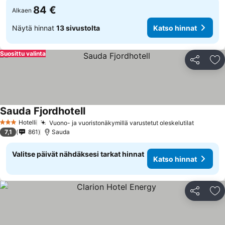
84 €
Alkaen
Näytä hinnat
13 sivustolta
Katso hinnat
Suosittu valinta
Jaa
Li
Sauda Fjordhotell
Katso hinnat
Hotelli
Vuono- ja vuoristonäkymillä varustetut oleskelutilat
Katso hi
3 Tähtiluokitus
7,1
861
Sauda
Valitse päivät nähdäksesi tarkat hinnat
Katso hinnat
Jaa
Li