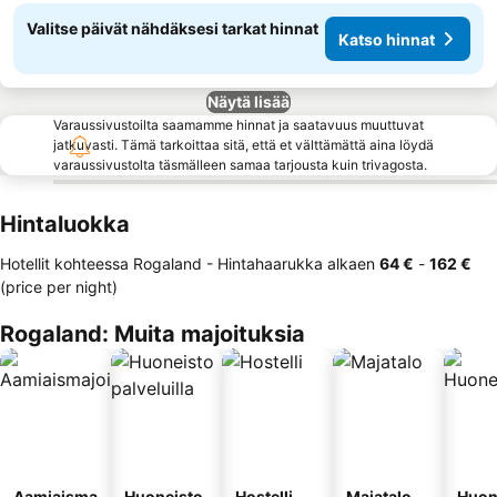
Valitse päivät nähdäksesi tarkat hinnat
Katso hinnat
Näytä lisää
Varaussivustoilta saamamme hinnat ja saatavuus muuttuvat
jatkuvasti. Tämä tarkoittaa sitä, että et välttämättä aina löydä
varaussivustolta täsmälleen samaa tarjousta kuin trivagosta.
Hintaluokka
Hotellit kohteessa Rogaland -
Hintahaarukka
alkaen
‎64 €
-
‎162 €
(price per night)
Rogaland: Muita majoituksia
Aamiaisma
Huoneisto
Hostelli
Majatalo
Huon