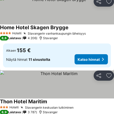
Jaa
Li
Home Hotel Skagen Brygge
Katso hinnat
Hotelli
Stavangerin vanhankaupungin läheisyys
Katso hinnat
4 Tähtiluokitus
8,6
Loistava
4 206
Stavanger
155 €
Alkaen
Näytä hinnat
11 sivustolta
Katso hinnat
Jaa
Li
Thon Hotel Maritim
Katso hinnat
Hotelli
Stavangerin keskustan tutkiminen
Katso hinnat
3 Tähtiluokitus
8,9
Loistava
3 787
Stavanger