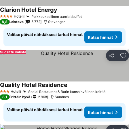
Clarion Hotel Energy
Katso hinnat
Hotelli
Poikkeuksellinen aamiaisbuffet
Katso hinnat
4 Tähtiluokitus
8,8
Loistava
5 772
Stavanger
Valitse päivät nähdäksesi tarkat hinnat
Katso hinnat
Suosittu valinta
Jaa
Li
Quality Hotel Residence
Katso hinnat
Hotelli
Social Restaurant & Barin kansainvälinen keittiö
Katso hinn
3 Tähtiluokitus
8,1
Erittäin hyvä
2 968
Sandnes
Valitse päivät nähdäksesi tarkat hinnat
Katso hinnat