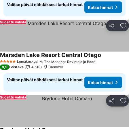
Valitse päivät nähdäksesi tarkat hinnat
Katso hinnat
Suosittu valinta
Jaa
Li
Marsden Lake Resort Central Otago
Katso hinnat
Lomakeskus
The Moorings Ravintola ja Baari
Katso hinnat
5 Tähtiluokitus
8,9
Loistava
4 510
Cromwell
Valitse päivät nähdäksesi tarkat hinnat
Katso hinnat
Suosittu valinta
Jaa
Li