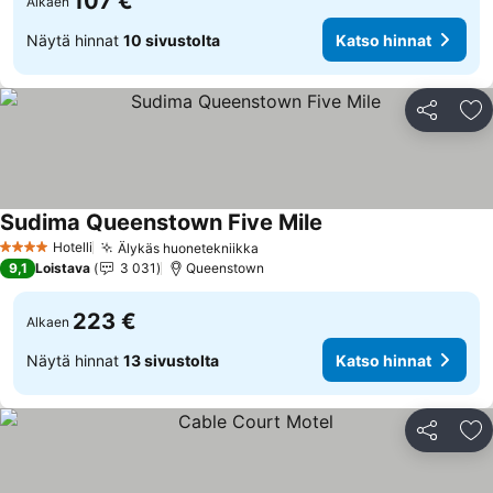
107 €
Alkaen
Näytä hinnat
10 sivustolta
Katso hinnat
Jaa
Li
Sudima Queenstown Five Mile
Katso hinnat
Hotelli
Älykäs huonetekniikka
Katso hinnat
4 Tähtiluokitus
9,1
Loistava
3 031
Queenstown
223 €
Alkaen
Näytä hinnat
13 sivustolta
Katso hinnat
Jaa
Li