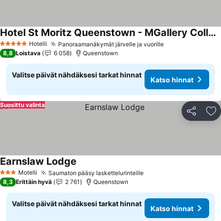
Hotel St Moritz Queenstown - MGallery Collection
Katso hinnat
Hotelli
Panoraamanäkymät järvelle ja vuorille
Katso hinnat
5 Tähtiluokitus
8,8
Loistava
6 058
Queenstown
Valitse päivät nähdäksesi tarkat hinnat
Katso hinnat
Suosittu valinta
Jaa
Li
Earnslaw Lodge
Katso hinnat
Motelli
Saumaton pääsy laskettelurinteille
Katso hinnat
3 Tähtiluokitus
8,3
Erittäin hyvä
2 761
Queenstown
Valitse päivät nähdäksesi tarkat hinnat
Katso hinnat