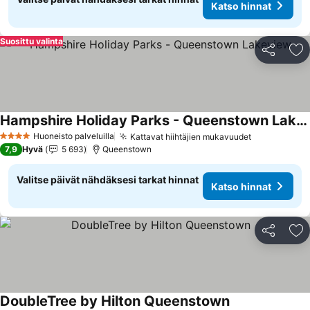
Katso hinnat
Suosittu valinta
Jaa
Li
Hampshire Holiday Parks - Queenstown Lakeview
Katso hinnat
Huoneisto palveluilla
Kattavat hiihtäjien mukavuudet
Katso hinn
4 Tähtiluokitus
7,9
Hyvä
5 693
Queenstown
Valitse päivät nähdäksesi tarkat hinnat
Katso hinnat
Jaa
Li
DoubleTree by Hilton Queenstown
Katso hinnat