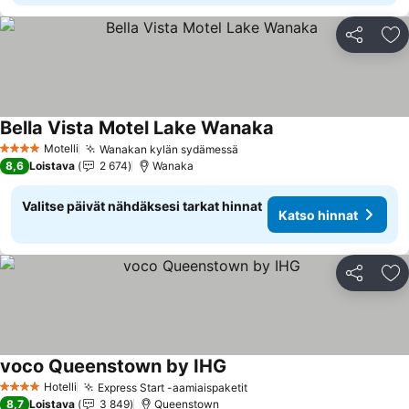
Jaa
Li
Bella Vista Motel Lake Wanaka
Katso hinnat
Motelli
Wanakan kylän sydämessä
Katso hinnat
4 Tähtiluokitus
8,6
Loistava
2 674
Wanaka
Valitse päivät nähdäksesi tarkat hinnat
Katso hinnat
Jaa
Li
voco Queenstown by IHG
Katso hinnat
Hotelli
Express Start -aamiaispaketit
Katso hinnat
4 Tähtiluokitus
8,7
Loistava
3 849
Queenstown