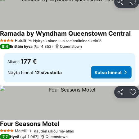
Jaa
Li
Ramada by Wyndham Queenstown Central
Kat
Hotelli
Nykyaikainen uusiseelantilainen keittiö
Katso hinnat
4 Tähtiluokitus
8,4
Erittäin hyvä
4 353
Queenstown
177 €
Alkaen
Näytä hinnat
12 sivustolta
Katso hinnat
Jaa
Li
Four Seasons Motel
Katso hinnat
Motelli
Kauden ulkouima-allas
Katso hinnat
4 Tähtiluokitus
7,7
Hyvä
1 067
Queenstown