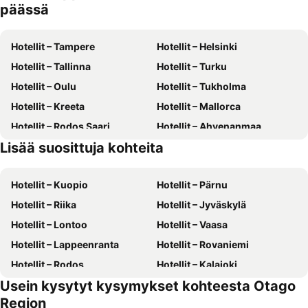
päässä
Hotellit – Tampere
Hotellit – Helsinki
Hotellit – Tallinna
Hotellit – Turku
Hotellit – Oulu
Hotellit – Tukholma
Hotellit – Kreeta
Hotellit – Mallorca
Hotellit – Rodos Saari
Hotellit – Ahvenanmaa
Lisää suosittuja kohteita
Hotellit – Suomi
Hotellit – Kreikka
Hotellit – Kuopio
Hotellit – Pärnu
Hotellit – Riika
Hotellit – Jyväskylä
Hotellit – Lontoo
Hotellit – Vaasa
Hotellit – Lappeenranta
Hotellit – Rovaniemi
Hotellit – Rodos
Hotellit – Kalajoki
Usein kysytyt kysymykset kohteesta Otago
Hotellit – Alanya
Hotellit – Joensuu
Region
Hotellit – Fuengirola
Hotellit – Kööpenhamina