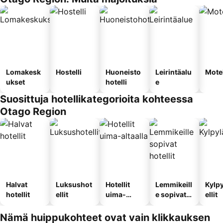
Lomakesk
Hostelli
Huoneisto
Leirintäalu
Motel
ukset
hotelli
e
Suosittuja hotellikategorioita kohteessa
Otago Region
Halvat
Luksushot
Hotellit
Lemmikeill
Kylp
hotellit
ellit
uima-
e sopivat
ellit
altaalla
hotellit
Nämä huippukohteet ovat vain klikkauksen