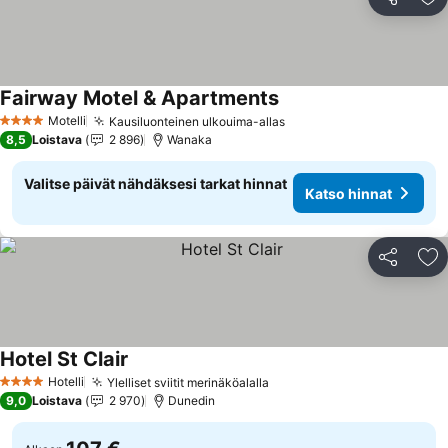
Jaa
Li
Fairway Motel & Apartments
Katso hinnat
Motelli
Kausiluonteinen ulkouima-allas
Katso hinnat
4 Tähtiluokitus
8,5
Loistava
2 896
Wanaka
Valitse päivät nähdäksesi tarkat hinnat
Katso hinnat
Jaa
Li
Hotel St Clair
Katso hinnat
Hotelli
Ylelliset sviitit merinäköalalla
Katso hinnat
4 Tähtiluokitus
9,0
Loistava
2 970
Dunedin