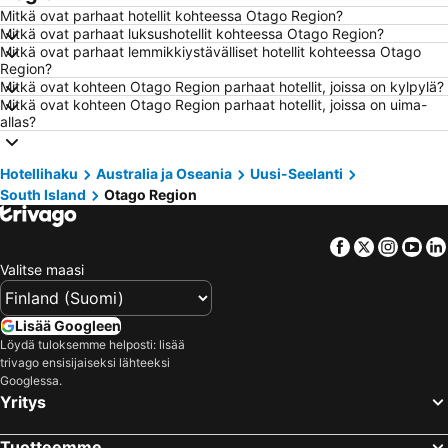
Mitkä ovat parhaat hotellit kohteessa Otago Region?
Hotellit – Savonlinna
Hotellit – Gdańsk
Mitkä ovat parhaat luksushotellit kohteessa Otago Region?
Mitkä ovat parhaat lemmikkiystävälliset hotellit kohteessa Otago
Hotellit – Lahti
Hotellit – Hämeenlinna
Region?
Hotellit – Seinäjoki
Hotellit – Gran Canaria
Mitkä ovat kohteen Otago Region parhaat hotellit, joissa on kylpylä?
Mitkä ovat kohteen Otago Region parhaat hotellit, joissa on uima-
Hotellit – Malta
Hotellit – Aurinkorannikko
allas?
Hotellit – Teneriffa
Hotellit – Gardajärvi
Hotellit – Phuket
Hotellit – Koh Lanta
Hotellihaku
Australia ja Oseania
Uusi-Seelanti
South Island
Otago Region
Hotellit – Santorini Saari
Hotellit – Viro
Hotellit – Espanja
Hotellit – Koh Samui
Facebook
Twitter
Insta
Yo
Hotellit – Kos Saari
Hotellit – Kypros
Valitse maasi
Hotellit – Lofoten
Hotellit – Uusimaa
Hotellit – Ylläs
Hotellit – Madeira
Lisää Googleen
Hotellit – Kroatia
Hotellit – Saarenmaa
Löydä tuloksemme helposti: lisää
trivago ensisijaiseksi lähteeksi
Googlessa.
Yritys
Tuotteemme