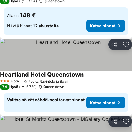
7,9
Hyvä
5 594
Queenstown
148 €
Alkaen
Näytä hinnat
12 sivustolta
Katso hinnat
Jaa
Li
Heartland Hotel Queenstown
Katso hinnat
Hotelli
Peaks Ravintola ja Baari
Katso hinnat
3 Tähtiluokitus
7,9
Hyvä
6 759
Queenstown
Valitse päivät nähdäksesi tarkat hinnat
Katso hinnat
Jaa
Li