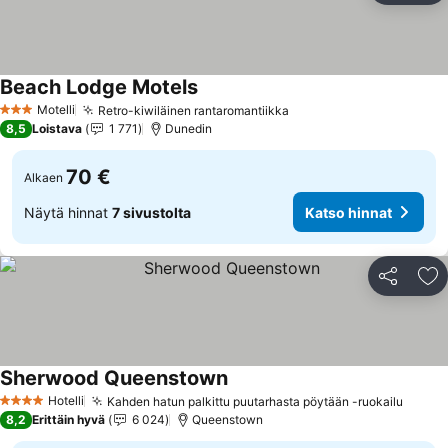
Beach Lodge Motels
Katso hinnat
Motelli
Retro-kiwiläinen rantaromantiikka
Katso hinnat
3 Tähtiluokitus
8,5
Loistava
1 771
Dunedin
70 €
Alkaen
Näytä hinnat
7 sivustolta
Katso hinnat
Jaa
Li
Sherwood Queenstown
Katso hinnat
Hotelli
Kahden hatun palkittu puutarhasta pöytään -ruokailu
Katso
4 Tähtiluokitus
8,2
Erittäin hyvä
6 024
Queenstown