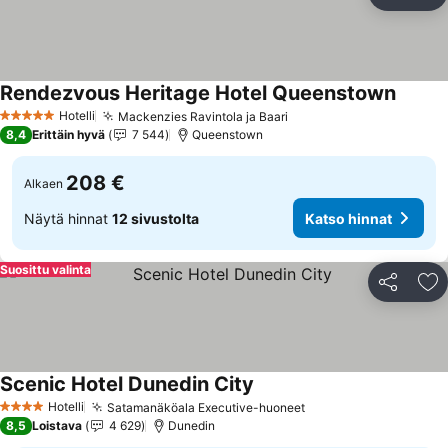
Jaa
Li
Rendezvous Heritage Hotel Queenstown
Katso 
Hotelli
Mackenzies Ravintola ja Baari
Katso hinnat
5 Tähtiluokitus
8,4
Erittäin hyvä
7 544
Queenstown
208 €
Alkaen
Näytä hinnat
12 sivustolta
Katso hinnat
Suosittu valinta
Jaa
Li
Scenic Hotel Dunedin City
Katso hinnat
Hotelli
Satamanäköala Executive-huoneet
Katso hinnat
4 Tähtiluokitus
8,5
Loistava
4 629
Dunedin