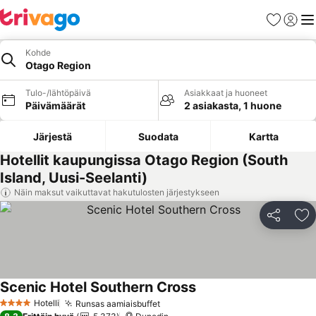
Suosikit
Kirjaud
Val
Kohde
Otago Region
Tulo-/lähtöpäivä
Asiakkaat ja huoneet
Päivämäärät
2 asiakasta, 1 huone
Järjestä
Suodata
Kartta
Hotellit kaupungissa Otago Region (South
Island, Uusi-Seelanti)
Näin maksut vaikuttavat hakutulosten järjestykseen
Jaa
Li
Scenic Hotel Southern Cross
Katso hinnat
Hotelli
Runsas aamiaisbuffet
Katso hinnat
4 Tähtiluokitus