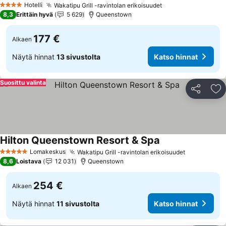
Hotelli
Wakatipu Grill -ravintolan erikoisuudet
Katso hinnat
4 Tähtiluokitus
8,3
Erittäin hyvä
5 629
Queenstown
177 €
Alkaen
Näytä hinnat
13 sivustolta
Katso hinnat
Suosittu valinta
Jaa
Li
Hilton Queenstown Resort & Spa
Katso hinnat
Lomakeskus
Wakatipu Grill -ravintolan erikoisuudet
Katso hinn
5 Tähtiluokitus
8,6
Loistava
12 031
Queenstown
254 €
Alkaen
Näytä hinnat
11 sivustolta
Katso hinnat