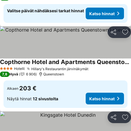
Valitse päivät nähdäksesi tarkat hinnat
Katso hinnat
Jaa
Li
Copthorne Hotel and Apartments Queenstown Lakeview
Katso hinnat
Hotelli
Hillary's Restaurantin järvinäkymät
Katso hinnat
4 Tähtiluokitus
7,8
Hyvä
6 906
Queenstown
203 €
Alkaen
Näytä hinnat
12 sivustolta
Katso hinnat
Jaa
Li