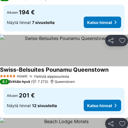
194 €
Alkaen
Näytä hinnat
7 sivustolta
Katso hinnat
Jaa
Li
Swiss-Belsuites Pounamu Queenstown
Katso hi
Hotelli
Ylellistä alppiasumista
Katso hinnat
5 Tähtiluokitus
8,1
Erittäin hyvä
7 273
Queenstown
201 €
Alkaen
Näytä hinnat
12 sivustolta
Katso hinnat
Jaa
Li