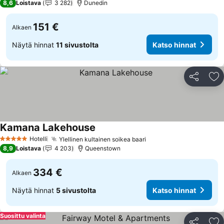
8,6
Loistava
3 282
Dunedin
151 €
Alkaen
Näytä hinnat
11 sivustolta
Katso hinnat
Jaa
Li
Kamana Lakehouse
Katso hinnat
Hotelli
Ylellinen kultainen soikea baari
Katso hinnat
5 Tähtiluokitus
8,9
Loistava
4 203
Queenstown
334 €
Alkaen
Näytä hinnat
5 sivustolta
Katso hinnat
Suosittu valinta