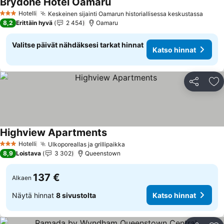
Brydone Hotel Oamaru
Katso hinnat
Hotelli
Keskeinen sijainti Oamarun historiallisessa keskustassa
Katso
3 Tähtiluokitus
8,2
Erittäin hyvä
2 454
Oamaru
Valitse päivät nähdäksesi tarkat hinnat
Katso hinnat
Jaa
Li
Highview Apartments
Katso hinnat
Hotelli
Ulkoporeallas ja grillipaikka
Katso hinnat
3 Tähtiluokitus
8,9
Loistava
3 302
Queenstown
137 €
Alkaen
Näytä hinnat
8 sivustolta
Katso hinnat