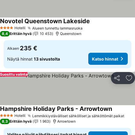
Novotel Queenstown Lakeside
Katso hinnat
Hotelli
Alueen tunnettu lammasruoka
Katso hinnat
4 Tähtiluokitus
8,4
Erittäin hyvä
10 453
Queenstown
235 €
Alkaen
Näytä hinnat
13 sivustolta
Katso hinnat
Suosittu valinta
Jaa
Li
Hampshire Holiday Parks - Arrowtown
Katso hin
Hotelli
Lemmikkiystävälliset sähkölliset ja sähköttömät paikat
Kats
4 Tähtiluokitus
8,3
Erittäin hyvä
1 963
Arrowtown
Valitse päivät nähdäksesi tarkat hinnat