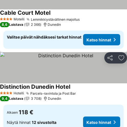
Cable Court Motel
Katso hinnat
Motelli
Lemmikkiystävällinen majoitus
Katso hinnat
4 Tähtiluokitus
8,6
Loistava
2 366
Dunedin
Valitse päivät nähdäksesi tarkat hinnat
Katso hinnat
Jaa
Li
Distinction Dunedin Hotel
Katso hinnat
Hotelli
Parcels-ravintola ja Post Bar
Katso hinnat
4 Tähtiluokitus
9,4
Loistava
3 708
Dunedin
118 €
Alkaen
Näytä hinnat
12 sivustolta
Katso hinnat