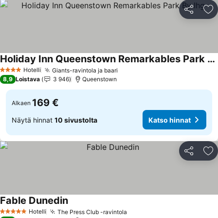
Jaa
Li
Holiday Inn Queenstown Remarkables Park By Ihg
Katso hinnat
Hotelli
Giants-ravintola ja baari
Katso hinnat
4 Tähtiluokitus
8,9
Loistava
3 946
Queenstown
169 €
Alkaen
Näytä hinnat
10 sivustolta
Katso hinnat
Jaa
Li
Fable Dunedin
Katso hinnat
Hotelli
The Press Club -ravintola
Katso hinnat
5 Tähtiluokitus