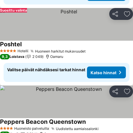
Suosittu valinta
Jaa
Li
Poshtel
Katso hinnat
Hotelli
Huoneen harkitut mukavuudet
Katso hinnat
5 Tähtiluokitus
9,3
Loistava
2 049
Oamaru
Valitse päivät nähdäksesi tarkat hinnat
Katso hinnat
Jaa
Li
Peppers Beacon Queenstown
Katso hinnat
Huoneisto palveluilla
Uudistettu aamiaissalonki
Katso hinnat
4 Tähtiluokitus