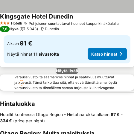
Kingsgate Hotel Dunedin
Katso hinnat
Hotelli
Pohjoiseen suuntautuvat huoneet kaupunkinäköalalla
Katso 
3 Tähtiluokitus
7,6
Hyvä
5 043
Dunedin
91 €
Alkaen
Näytä hinnat
11 sivustolta
Katso hinnat
Näytä lisää
Varaussivustoilta saamamme hinnat ja saatavuus muuttuvat
jatkuvasti. Tämä tarkoittaa sitä, että et välttämättä aina löydä
varaussivustolta täsmälleen samaa tarjousta kuin trivagosta.
Hintaluokka
Hotellit kohteessa Otago Region -
Hintahaarukka
alkaen
‎67 €
-
‎334 €
(price per night)
Otago Region: Muita majoituksia