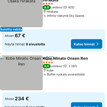
Hirakata
4 Tähtiluokitus
8,9
Loistava
925
Hirakata
Infinity-näkymä Sky Spasta
Suosittu valinta
67 €
Alkaen
Näytä hinnat
8 sivustolta
Katso hinnat
Kobe Minato Onsen Ren
Jaa
Lisää suosikkeihin
4 Tähtiluokitus
8,6
Loistava
3 387
Kobe
Buffet-ruokailu avokeittiöllä
234 €
Alkaen