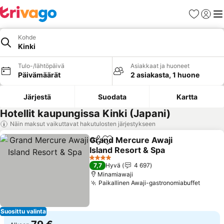
Suosikit
Kirjaud
Val
Kohde
Kinki
Tulo-/lähtöpäivä
Asiakkaat ja huoneet
Päivämäärät
2 asiakasta, 1 huone
Järjestä
Suodata
Kartta
Hotellit kaupungissa Kinki (Japani)
Näin maksut vaikuttavat hakutulosten järjestykseen
Grand Mercure Awaji
Jaa
Lisää suosikkeihin
Island Resort & Spa
4 Tähtiluokitus
7,7
Hyvä
4 697
Minamiawaji
Paikallinen Awaji-gastronomiabuffet
Suosittu valinta