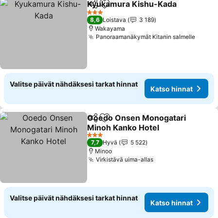
Kyukamura Kishu-Kada
Jaa
Lisää suosikkeihin
3 Tähtiluokitus
8,6
Loistava
3 189
Wakayama
Panoraamanäkymät Kitanin salmelle
Valitse päivät nähdäksesi tarkat hinnat
Katso hinnat
Ooedo Onsen Monogatari
Jaa
Lisää suosikkeihin
Minoh Kanko Hotel
3 Tähtiluokitus
7,7
Hyvä
5 522
Minoo
Virkistävä uima-allas
Valitse päivät nähdäksesi tarkat hinnat
Katso hinnat