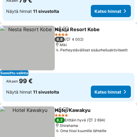
79 €
Alkaen
Näytä hinnat
11 sivustolta
Katso hinnat
Nesta Resort Kobe
Jaa
Lisää suosikkeihin
4 Tähtiluokitus
6,8
4 002
Miki
Perheystävälliset sisäurheiluaktiviteetit
Suosittu valinta
99 €
Alkaen
Näytä hinnat
11 sivustolta
Katso hinnat
Hotel Kawakyu
Jaa
Lisää suosikkeihin
4 Tähtiluokitus
8,2
Erittäin hyvä
2 694
Shirahama
Oma hissi kuumille lähteille