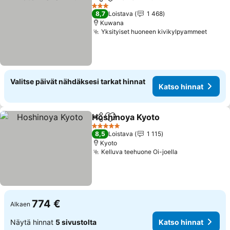
Jaa
Lisää suosikkeihin
3 Tähtiluokitus
8,7
Loistava
1 468
Kuwana
Yksityiset huoneen kivikylpyammeet
Valitse päivät nähdäksesi tarkat hinnat
Katso hinnat
Hoshinoya Kyoto
Jaa
Lisää suosikkeihin
5 Tähtiluokitus
8,5
Loistava
1 115
Kyoto
Kelluva teehuone Oi-joella
774 €
Alkaen
Näytä hinnat
5 sivustolta
Katso hinnat