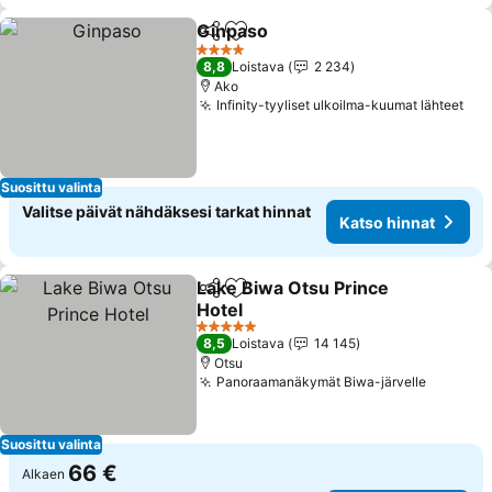
Ginpaso
Jaa
Lisää suosikkeihin
4 Tähtiluokitus
8,8
Loistava
2 234
Ako
Infinity-tyyliset ulkoilma-kuumat lähteet
Suosittu valinta
Valitse päivät nähdäksesi tarkat hinnat
Katso hinnat
Lake Biwa Otsu Prince
Jaa
Lisää suosikkeihin
Hotel
5 Tähtiluokitus
8,5
Loistava
14 145
Otsu
Panoraamanäkymät Biwa-järvelle
Suosittu valinta
66 €
Alkaen