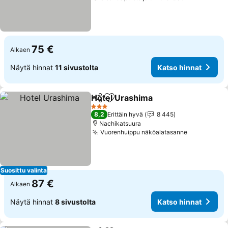
75 €
Alkaen
Näytä hinnat
11 sivustolta
Katso hinnat
Hotel Urashima
Jaa
Lisää suosikkeihin
3 Tähtiluokitus
8,2
Erittäin hyvä
8 445
Nachikatsuura
Vuorenhuippu näköalatasanne
Suosittu valinta
87 €
Alkaen
Näytä hinnat
8 sivustolta
Katso hinnat