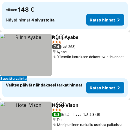
148 €
Alkaen
Näytä hinnat
4 sivustolta
Katso hinnat
R Inn Ayabe
Jaa
Lisää suosikkeihin
3 Tähtiluokitus
7,4
268
Ayabe
Ylimmän kerroksen deluxe-twin-huoneet
Suosittu valinta
Valitse päivät nähdäksesi tarkat hinnat
Katso hinnat
Hotel Vison
Jaa
Lisää suosikkeihin
3 Tähtiluokitus
8,3
Erittäin hyvä
2 349
Taki
Monipuolinen ruokailu useissa paikoissa