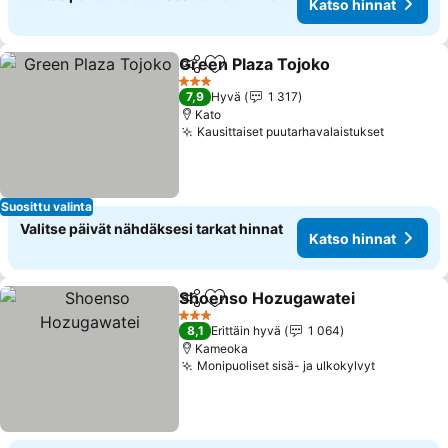
Katso hinnat
Green Plaza Tojoko
Jaa
Lisää suosikkeihin
3 Tähtiluokitus
7,9
Hyvä
1 317
Kato
Kausittaiset puutarhavalaistukset
Suosittu valinta
Valitse päivät nähdäksesi tarkat hinnat
Katso hinnat
Shoenso Hozugawatei
Jaa
Lisää suosikkeihin
3 Tähtiluokitus
8,1
Erittäin hyvä
1 064
Kameoka
Monipuoliset sisä- ja ulkokylvyt