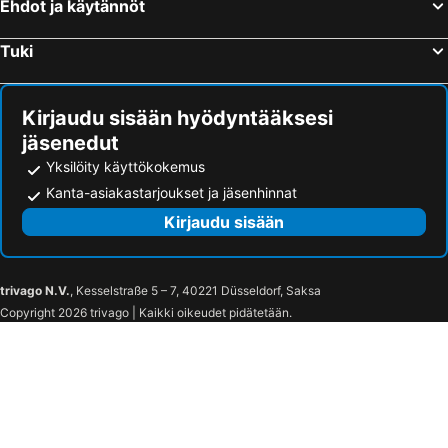
Ehdot ja käytännöt
Hotellit – Ise
Hotellit – Suzuka
Tuki
Hotellit – Maizuru
Hotellit – Toyonaka
Hotellit – Tajiri
Hotellit – Ikaruga
Kirjaudu sisään hyödyntääksesi
jäsenedut
Yksilöity käyttökokemus
Kanta-asiakastarjoukset ja jäsenhinnat
Kirjaudu sisään
trivago N.V.
, Kesselstraße 5 – 7, 40221 Düsseldorf, Saksa
Copyright 2026 trivago | Kaikki oikeudet pidätetään.