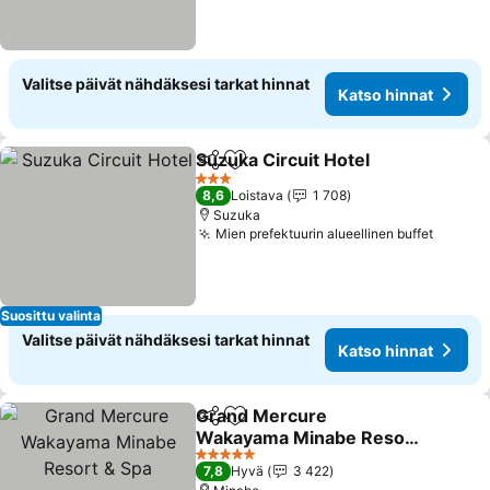
Valitse päivät nähdäksesi tarkat hinnat
Katso hinnat
Suzuka Circuit Hotel
Jaa
Lisää suosikkeihin
3 Tähtiluokitus
8,6
Loistava
1 708
Suzuka
Mien prefektuurin alueellinen buffet
Suosittu valinta
Valitse päivät nähdäksesi tarkat hinnat
Katso hinnat
Grand Mercure
Jaa
Lisää suosikkeihin
Wakayama Minabe Resort
& Spa
5 Tähtiluokitus
7,8
Hyvä
3 422