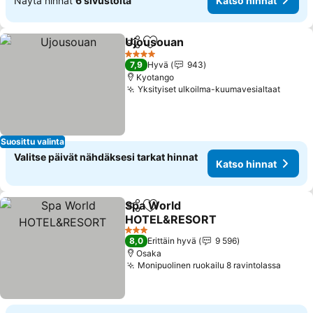
Näytä hinnat
6 sivustolta
Katso hinnat
Ujousouan
Jaa
Lisää suosikkeihin
4 Tähtiluokitus
7,9
Hyvä
943
Kyotango
Yksityiset ulkoilma-kuumavesialtaat
Suosittu valinta
Valitse päivät nähdäksesi tarkat hinnat
Katso hinnat
Spa World
Jaa
Lisää suosikkeihin
HOTEL&RESORT
3 Tähtiluokitus
8,0
Erittäin hyvä
9 596
Osaka
Monipuolinen ruokailu 8 ravintolassa