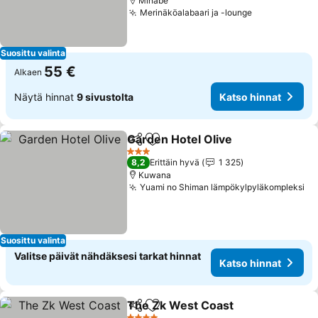
Minabe
Merinäköalabaari ja -lounge
Suosittu valinta
55 €
Alkaen
Näytä hinnat
9 sivustolta
Katso hinnat
Garden Hotel Olive
Jaa
Lisää suosikkeihin
3 Tähtiluokitus
8,2
Erittäin hyvä
1 325
Kuwana
Yuami no Shiman lämpökylpyläkompleksi
Suosittu valinta
Valitse päivät nähdäksesi tarkat hinnat
Katso hinnat
The Zk West Coast
Jaa
Lisää suosikkeihin