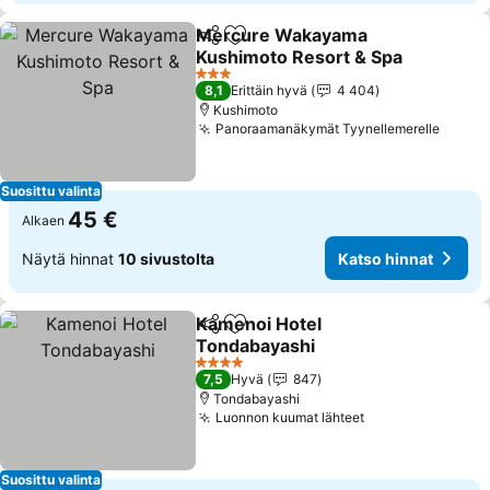
Mercure Wakayama
Jaa
Lisää suosikkeihin
Kushimoto Resort & Spa
3 Tähtiluokitus
8,1
Erittäin hyvä
4 404
Kushimoto
Panoraamanäkymät Tyynellemerelle
Suosittu valinta
45 €
Alkaen
Näytä hinnat
10 sivustolta
Katso hinnat
Kamenoi Hotel
Jaa
Lisää suosikkeihin
Tondabayashi
4 Tähtiluokitus
7,5
Hyvä
847
Tondabayashi
Luonnon kuumat lähteet
Suosittu valinta