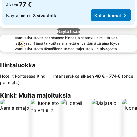
77 €
Alkaen
Näytä hinnat
8 sivustolta
Katso hinnat
Näytä lisää
Varaussivustoilta saamamme hinnat ja saatavuus muuttuvat
jatkuvasti. Tämä tarkoittaa sitä, että et välttämättä aina löydä
varaussivustolta täsmälleen samaa tarjousta kuin trivagosta.
Hintaluokka
Hotellit kohteessa Kinki -
Hintahaarukka
alkaen
‎40 €
-
‎774 €
(price
per night)
Kinki: Muita majoituksia