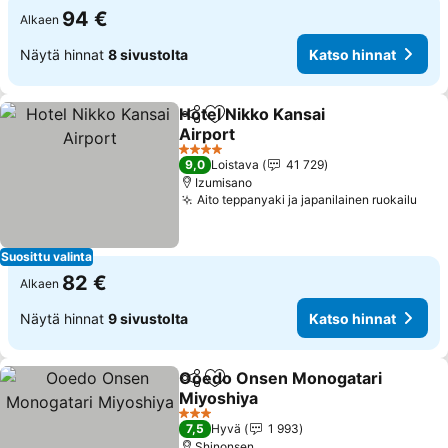
94 €
Alkaen
Näytä hinnat
8 sivustolta
Katso hinnat
Hotel Nikko Kansai
Jaa
Lisää suosikkeihin
Airport
4 Tähtiluokitus
9,0
Loistava
41 729
Izumisano
Aito teppanyaki ja japanilainen ruokailu
Suosittu valinta
82 €
Alkaen
Näytä hinnat
9 sivustolta
Katso hinnat
Ooedo Onsen Monogatari
Jaa
Lisää suosikkeihin
Miyoshiya
3 Tähtiluokitus
7,5
Hyvä
1 993
Shinonsen