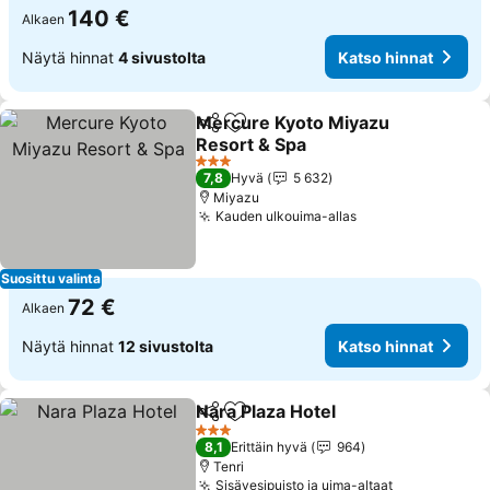
140 €
Alkaen
Näytä hinnat
4 sivustolta
Katso hinnat
Mercure Kyoto Miyazu
Jaa
Lisää suosikkeihin
Resort & Spa
3 Tähtiluokitus
7,8
Hyvä
5 632
Miyazu
Kauden ulkouima-allas
Suosittu valinta
72 €
Alkaen
Näytä hinnat
12 sivustolta
Katso hinnat
Nara Plaza Hotel
Jaa
Lisää suosikkeihin
3 Tähtiluokitus
8,1
Erittäin hyvä
964
Tenri
Sisävesipuisto ja uima-altaat