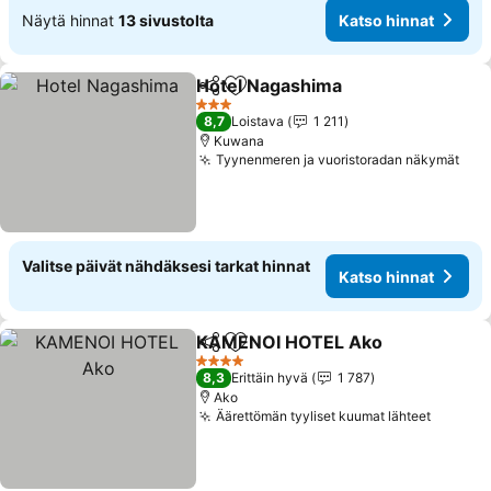
Näytä hinnat
13 sivustolta
Katso hinnat
Hotel Nagashima
Jaa
Lisää suosikkeihin
3 Tähtiluokitus
8,7
Loistava
1 211
Kuwana
Tyynenmeren ja vuoristoradan näkymät
Valitse päivät nähdäksesi tarkat hinnat
Katso hinnat
KAMENOI HOTEL Ako
Jaa
Lisää suosikkeihin
4 Tähtiluokitus
8,3
Erittäin hyvä
1 787
Ako
Äärettömän tyyliset kuumat lähteet