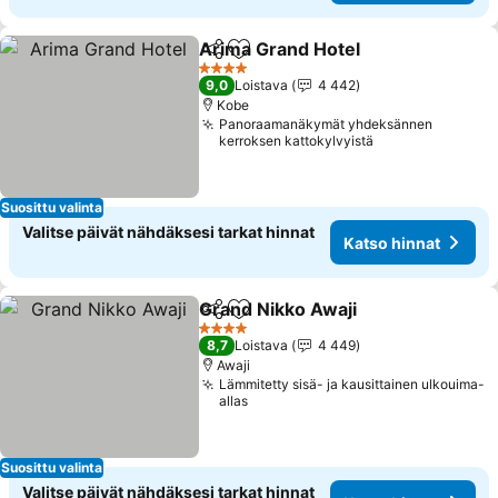
Arima Grand Hotel
Jaa
Lisää suosikkeihin
4 Tähtiluokitus
9,0
Loistava
4 442
Kobe
Panoraamanäkymät yhdeksännen
kerroksen kattokylvyistä
Suosittu valinta
Valitse päivät nähdäksesi tarkat hinnat
Katso hinnat
Grand Nikko Awaji
Jaa
Lisää suosikkeihin
4 Tähtiluokitus
8,7
Loistava
4 449
Awaji
Lämmitetty sisä- ja kausittainen ulkouima-
allas
Suosittu valinta
Valitse päivät nähdäksesi tarkat hinnat