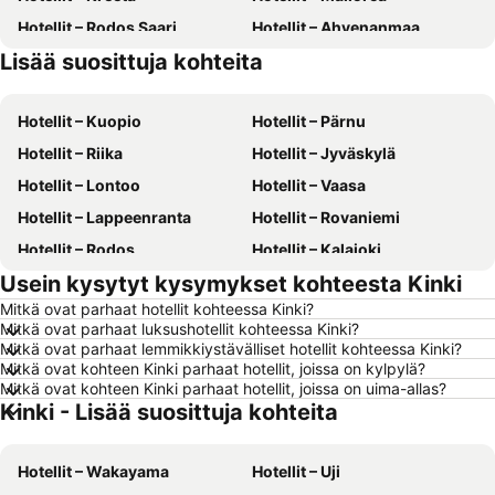
Hotellit – Rodos Saari
Hotellit – Ahvenanmaa
Lisää suosittuja kohteita
Hotellit – Suomi
Hotellit – Gran Canaria
Hotellit – Kuopio
Hotellit – Pärnu
Hotellit – Riika
Hotellit – Jyväskylä
Hotellit – Lontoo
Hotellit – Vaasa
Hotellit – Lappeenranta
Hotellit – Rovaniemi
Hotellit – Rodos
Hotellit – Kalajoki
Usein kysytyt kysymykset kohteesta Kinki
Hotellit – Alanya
Hotellit – Joensuu
Mitkä ovat parhaat hotellit kohteessa Kinki?
Hotellit – Fuengirola
Hotellit – Kööpenhamina
Mitkä ovat parhaat luksushotellit kohteessa Kinki?
Hotellit – Savonlinna
Hotellit – Gdańsk
Mitkä ovat parhaat lemmikkiystävälliset hotellit kohteessa Kinki?
Mitkä ovat kohteen Kinki parhaat hotellit, joissa on kylpylä?
Hotellit – Lahti
Hotellit – Hämeenlinna
Mitkä ovat kohteen Kinki parhaat hotellit, joissa on uima-allas?
Kinki - Lisää suosittuja kohteita
Hotellit – Seinäjoki
Hotellit – Kreikka
Hotellit – Malta
Hotellit – Aurinkorannikko
Hotellit – Wakayama
Hotellit – Uji
Hotellit – Teneriffa
Hotellit – Gardajärvi