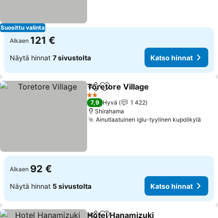
Suosittu valinta
121 €
Alkaen
Näytä hinnat
7 sivustolta
Katso hinnat
Toretore Village
Jaa
Lisää suosikkeihin
2 Tähtiluokitus
7,9
Hyvä
1 422
Shirahama
Ainutlaatuinen iglu-tyylinen kupolikylä
92 €
Alkaen
Näytä hinnat
5 sivustolta
Katso hinnat
Hotel Hanamizuki