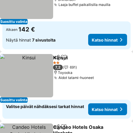
Laaja buffet paikallisilla mauilla
Suosittu valinta
142 €
Alkaen
Näytä hinnat
7 sivustolta
Katso hinnat
Kinsui
Jaa
Lisää suosikkeihin
2 Tähtiluokitus
7,2
691
Toyooka
Aidot tatami-huoneet
Suosittu valinta
Valitse päivät nähdäksesi tarkat hinnat
Katso hinnat
Candeo Hotels Osaka
Jaa
Lisää suosikkeihin