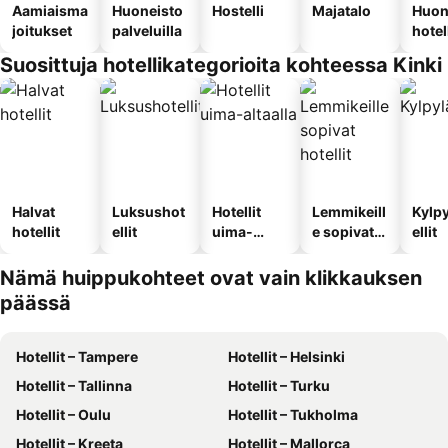
Aamiaisma
Huoneisto
Hostelli
Majatalo
Huon
joitukset
palveluilla
hotel
Suosittuja hotellikategorioita kohteessa Kinki
Halvat
Luksushot
Hotellit
Lemmikeill
Kylp
hotellit
ellit
uima-
e sopivat
ellit
altaalla
hotellit
Nämä huippukohteet ovat vain klikkauksen
päässä
Hotellit – Tampere
Hotellit – Helsinki
Hotellit – Tallinna
Hotellit – Turku
Hotellit – Oulu
Hotellit – Tukholma
Hotellit – Kreeta
Hotellit – Mallorca