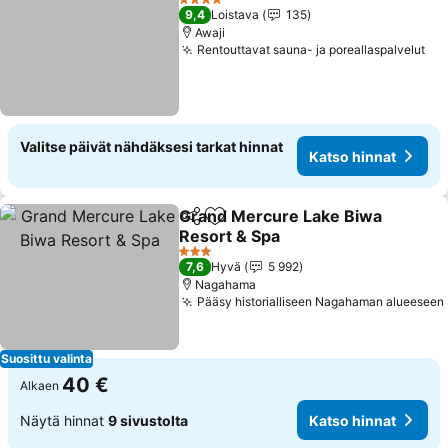
4 Tähtiluokitus
9,4
Loistava
135
Awaji
Rentouttavat sauna- ja poreallaspalvelut
Valitse päivät nähdäksesi tarkat hinnat
Katso hinnat
Grand Mercure Lake Biwa
Jaa
Lisää suosikkeihin
Resort & Spa
3 Tähtiluokitus
7,6
Hyvä
5 992
Nagahama
Pääsy historialliseen Nagahaman alueeseen
Suosittu valinta
40 €
Alkaen
Näytä hinnat
9 sivustolta
Katso hinnat