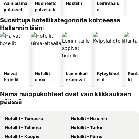
Aamiaisma
Huoneisto
Hostelli
Leirintäalu
joitukset
palveluilla
e
Suosittuja hotellikategorioita kohteessa
Hallannin lääni
Halvat
Hotellit
Lemmikeill
Kylpylähot
Rant
hotellit
uima-
e sopivat
ellit
lit
altaalla
hotellit
Nämä huippukohteet ovat vain klikkauksen
päässä
Hotellit – Tampere
Hotellit – Helsinki
Hotellit – Tallinna
Hotellit – Turku
Hotellit – Kuopio
Hotellit – Pärnu