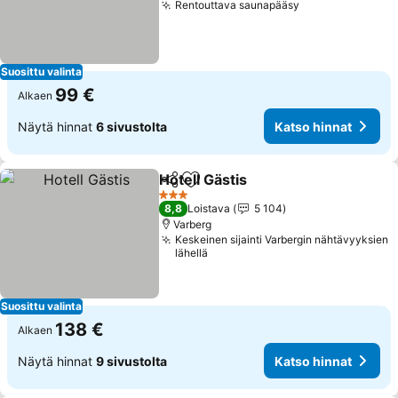
Rentouttava saunapääsy
Suosittu valinta
99 €
Alkaen
Näytä hinnat
6 sivustolta
Katso hinnat
Hotell Gästis
Jaa
Lisää suosikkeihin
3 Tähtiluokitus
8,8
Loistava
5 104
Varberg
Keskeinen sijainti Varbergin nähtävyyksien
lähellä
Suosittu valinta
138 €
Alkaen
Näytä hinnat
9 sivustolta
Katso hinnat