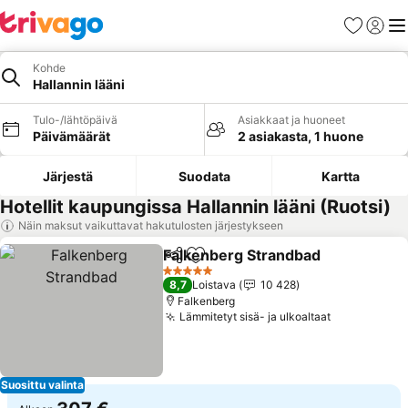
Suosikit
Kirjaud
Val
Kohde
Hallannin lääni
Tulo-/lähtöpäivä
Asiakkaat ja huoneet
Päivämäärät
2 asiakasta, 1 huone
Järjestä
Suodata
Kartta
Hotellit kaupungissa Hallannin lääni (Ruotsi)
Näin maksut vaikuttavat hakutulosten järjestykseen
Falkenberg Strandbad
Jaa
Lisää suosikkeihin
5 Tähtiluokitus
8,7
Loistava
10 428
Falkenberg
Lämmitetyt sisä- ja ulkoaltaat
Suosittu valinta