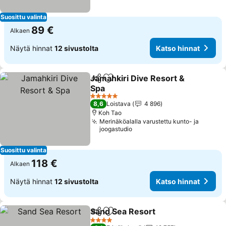
Suosittu valinta
89 €
Alkaen
Näytä hinnat
12 sivustolta
Katso hinnat
Jamahkiri Dive Resort &
Jaa
Lisää suosikkeihin
Spa
5 Tähtiluokitus
8,6
Loistava
4 896
Koh Tao
Merinäköalalla varustettu kunto- ja
joogastudio
Suosittu valinta
118 €
Alkaen
Näytä hinnat
12 sivustolta
Katso hinnat
Sand Sea Resort
Jaa
Lisää suosikkeihin
4 Tähtiluokitus