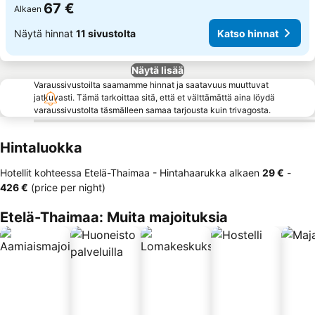
67 €
Alkaen
Näytä hinnat
11 sivustolta
Katso hinnat
Näytä lisää
Varaussivustoilta saamamme hinnat ja saatavuus muuttuvat
jatkuvasti. Tämä tarkoittaa sitä, että et välttämättä aina löydä
varaussivustolta täsmälleen samaa tarjousta kuin trivagosta.
Hintaluokka
Hotellit kohteessa Etelä-Thaimaa -
Hintahaarukka
alkaen
‎29 €
-
‎426 €
(price per night)
Etelä-Thaimaa: Muita majoituksia