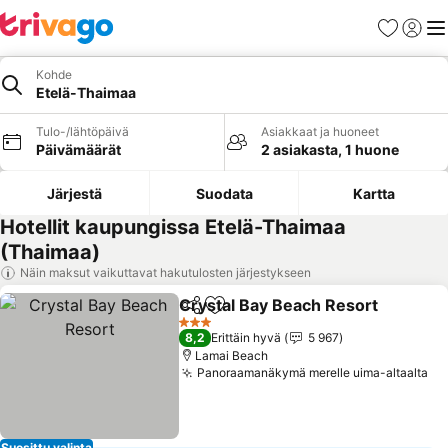
Suosikit
Kirjaud
Val
Kohde
Etelä-Thaimaa
Tulo-/lähtöpäivä
Asiakkaat ja huoneet
Päivämäärät
2 asiakasta, 1 huone
Järjestä
Suodata
Kartta
Hotellit kaupungissa Etelä-Thaimaa
(Thaimaa)
Näin maksut vaikuttavat hakutulosten järjestykseen
Crystal Bay Beach Resort
Jaa
Lisää suosikkeihin
3 Tähtiluokitus
8,2
Erittäin hyvä
5 967
Lamai Beach
Panoraamanäkymä merelle uima-altaalta
Suosittu valinta