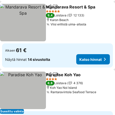
Mandarava Resort & Spa
Jaa
Lisää suosikkeihin
5 Tähtiluokitus
9,4
Loistava
12 133
Karon Beach
Viisi erillistä uima-allasta
61 €
Alkaen
Näytä hinnat
14 sivustolta
Katso hinnat
Paradise Koh Yao
Jaa
Lisää suosikkeihin
4 Tähtiluokitus
8,8
Loistava
4 376
Koh Yao Noi Island
Rantaravintola Seafood Terrace
Suosittu valinta