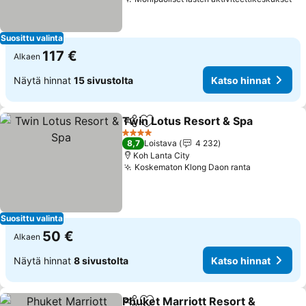
Suosittu valinta
117 €
Alkaen
Näytä hinnat
15 sivustolta
Katso hinnat
Twin Lotus Resort & Spa
Jaa
Lisää suosikkeihin
4 Tähtiluokitus
8,7
Loistava
4 232
Koh Lanta City
Koskematon Klong Daon ranta
Suosittu valinta
50 €
Alkaen
Näytä hinnat
8 sivustolta
Katso hinnat
Phuket Marriott Resort &