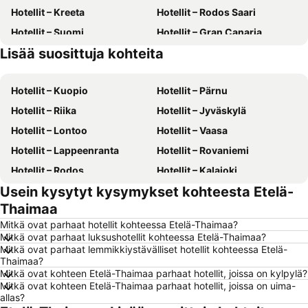
Hotellit – Kreeta
Hotellit – Rodos Saari
Hotellit – Suomi
Hotellit – Gran Canaria
Lisää suosittuja kohteita
Hotellit – Kreikka
Hotellit – Malta
Hotellit – Kuopio
Hotellit – Pärnu
Hotellit – Riika
Hotellit – Jyväskylä
Hotellit – Lontoo
Hotellit – Vaasa
Hotellit – Lappeenranta
Hotellit – Rovaniemi
Hotellit – Rodos
Hotellit – Kalajoki
Usein kysytyt kysymykset kohteesta Etelä-
Hotellit – Alanya
Hotellit – Joensuu
Thaimaa
Hotellit – Fuengirola
Hotellit – Kööpenhamina
Mitkä ovat parhaat hotellit kohteessa Etelä-Thaimaa?
Hotellit – Savonlinna
Hotellit – Gdańsk
Mitkä ovat parhaat luksushotellit kohteessa Etelä-Thaimaa?
Mitkä ovat parhaat lemmikkiystävälliset hotellit kohteessa Etelä-
Hotellit – Lahti
Hotellit – Hämeenlinna
Thaimaa?
Hotellit – Seinäjoki
Hotellit – Mallorca
Mitkä ovat kohteen Etelä-Thaimaa parhaat hotellit, joissa on kylpylä?
Mitkä ovat kohteen Etelä-Thaimaa parhaat hotellit, joissa on uima-
Hotellit – Ahvenanmaa
Hotellit – Aurinkorannikko
allas?