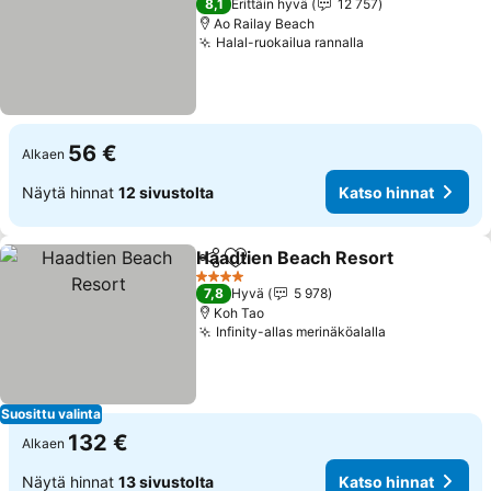
8,1
Erittäin hyvä
12 757
Ao Railay Beach
Halal-ruokailua rannalla
56 €
Alkaen
Näytä hinnat
12 sivustolta
Katso hinnat
Haadtien Beach Resort
Jaa
Lisää suosikkeihin
4 Tähtiluokitus
7,8
Hyvä
5 978
Koh Tao
Infinity-allas merinäköalalla
Suosittu valinta
132 €
Alkaen
Näytä hinnat
13 sivustolta
Katso hinnat