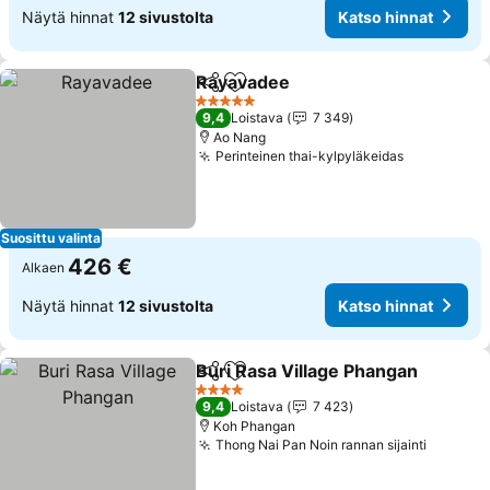
Näytä hinnat
12 sivustolta
Katso hinnat
Rayavadee
Jaa
Lisää suosikkeihin
5 Tähtiluokitus
9,4
Loistava
7 349
Ao Nang
Perinteinen thai-kylpyläkeidas
Suosittu valinta
426 €
Alkaen
Näytä hinnat
12 sivustolta
Katso hinnat
Buri Rasa Village Phangan
Jaa
Lisää suosikkeihin
4 Tähtiluokitus
9,4
Loistava
7 423
Koh Phangan
Thong Nai Pan Noin rannan sijainti