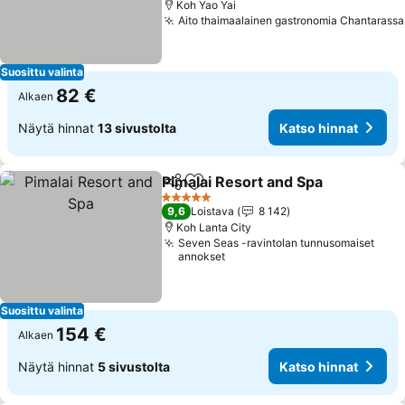
Koh Yao Yai
Aito thaimaalainen gastronomia Chantarassa
Suosittu valinta
82 €
Alkaen
Näytä hinnat
13 sivustolta
Katso hinnat
Pimalai Resort and Spa
Jaa
Lisää suosikkeihin
5 Tähtiluokitus
9,6
Loistava
8 142
Koh Lanta City
Seven Seas -ravintolan tunnusomaiset
annokset
Suosittu valinta
154 €
Alkaen
Näytä hinnat
5 sivustolta
Katso hinnat