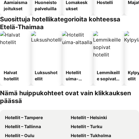
Aamiaisma
Huoneisto
Lomakesk
Hostelli
Maja
joitukset
palveluilla
ukset
Suosittuja hotellikategorioita kohteessa
Etelä-Thaimaa
Halvat
Luksushot
Hotellit
Lemmikeill
Kylp
hotellit
ellit
uima-
e sopivat
ellit
altaalla
hotellit
Nämä huippukohteet ovat vain klikkauksen
päässä
Hotellit – Tampere
Hotellit – Helsinki
Hotellit – Tallinna
Hotellit – Turku
Hotellit – Oulu
Hotellit – Tukholma