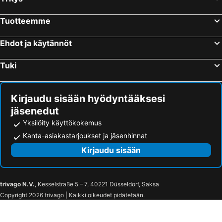
Hotellit – Trang
Hotellit – Ranong
Tuotteemme
Hotellit – Taling Ngam Beach
Hotellit – Surat Thani
Hotellit – Nai Thon Beach
Hotellit – Koh Kradan
Ehdot ja käytännöt
Hotellit – Nakhon Si Tammarat
Hotellit – Khao Sok
Tuki
Hotellit – Nai Harn Beach
Hotellit – Noppharat Thara Beach
Hotellit – Chumphon
Hotellit – Hat Yai
Kirjaudu sisään hyödyntääksesi
jäsenedut
Yksilöity käyttökokemus
Kanta-asiakastarjoukset ja jäsenhinnat
Kirjaudu sisään
trivago N.V.
, Kesselstraße 5 – 7, 40221 Düsseldorf, Saksa
Copyright 2026 trivago | Kaikki oikeudet pidätetään.