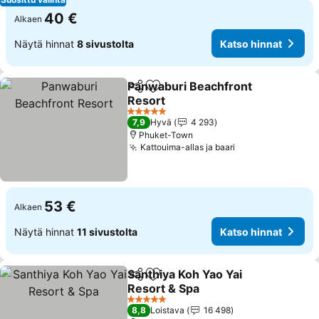
40 €
Alkaen
Näytä hinnat
8 sivustolta
Katso hinnat
Panwaburi Beachfront
Jaa
Lisää suosikkeihin
Resort
5 Tähtiluokitus
7,9
Hyvä
4 293
Phuket-Town
Kattouima-allas ja baari
53 €
Alkaen
Näytä hinnat
11 sivustolta
Katso hinnat
Santhiya Koh Yao Yai
Jaa
Lisää suosikkeihin
Resort & Spa
5 Tähtiluokitus
8,8
Loistava
16 498