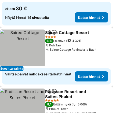
30 €
Alkaen
Näytä hinnat
14 sivustolta
Katso hinnat
Sairee Cottage Resort
Jaa
Lisää suosikkeihin
4 Tähtiluokitus
8,8
Loistava
4 321
Koh Tao
Sairee Cottage Ravintola ja Baari
Suosittu valinta
Valitse päivät nähdäksesi tarkat hinnat
Katso hinnat
Radisson Resort and
Jaa
Lisää suosikkeihin
Suites Phuket
5 Tähtiluokitus
8,1
Erittäin hyvä
5 069
Phuket-Town