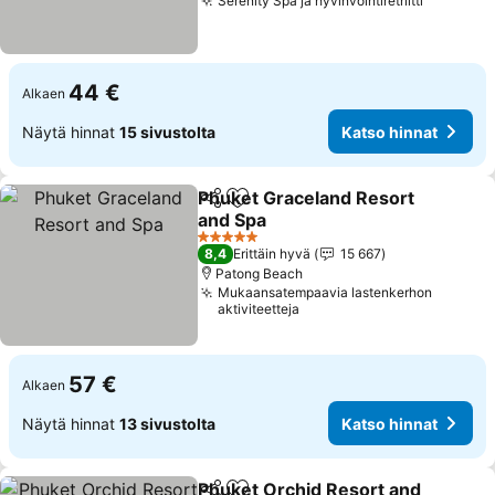
Serenity Spa ja hyvinvointiretriitti
44 €
Alkaen
Näytä hinnat
15 sivustolta
Katso hinnat
Phuket Graceland Resort
Jaa
Lisää suosikkeihin
and Spa
5 Tähtiluokitus
8,4
Erittäin hyvä
15 667
Patong Beach
Mukaansatempaavia lastenkerhon
aktiviteetteja
57 €
Alkaen
Näytä hinnat
13 sivustolta
Katso hinnat
Phuket Orchid Resort and