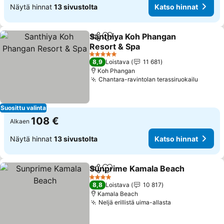
Näytä hinnat
13 sivustolta
Katso hinnat
Santhiya Koh Phangan
Jaa
Lisää suosikkeihin
Resort & Spa
5 Tähtiluokitus
8,9
Loistava
11 681
Koh Phangan
Chantara-ravintolan terassiruokailu
Suosittu valinta
108 €
Alkaen
Näytä hinnat
13 sivustolta
Katso hinnat
Sunprime Kamala Beach
Jaa
Lisää suosikkeihin
4 Tähtiluokitus
8,8
Loistava
10 817
Kamala Beach
Neljä erillistä uima-allasta