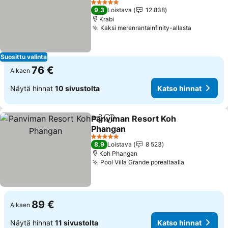
5 Tähtiluokitus
9,3
Loistava
12 838
Krabi
Kaksi merenrantainfinity-allasta
Suosittu valinta
76 €
Alkaen
Näytä hinnat
10 sivustolta
Katso hinnat
Panviman Resort Koh
Jaa
Lisää suosikkeihin
Phangan
5 Tähtiluokitus
8,9
Loistava
8 523
Koh Phangan
Pool Villa Grande porealtaalla
89 €
Alkaen
Näytä hinnat
11 sivustolta
Katso hinnat