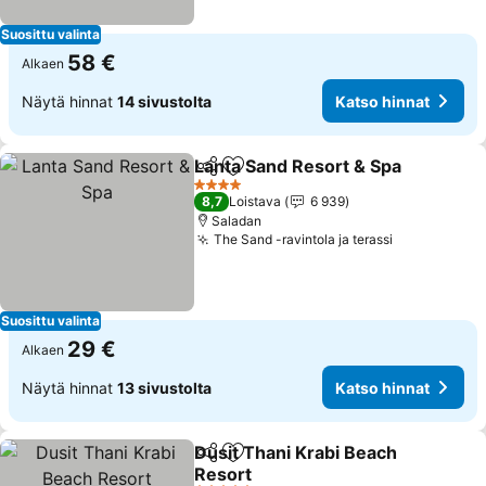
Suosittu valinta
58 €
Alkaen
Näytä hinnat
14 sivustolta
Katso hinnat
Lanta Sand Resort & Spa
Jaa
Lisää suosikkeihin
4 Tähtiluokitus
8,7
Loistava
6 939
Saladan
The Sand -ravintola ja terassi
Suosittu valinta
29 €
Alkaen
Näytä hinnat
13 sivustolta
Katso hinnat
Dusit Thani Krabi Beach
Jaa
Lisää suosikkeihin
Resort