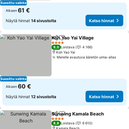
Suosittu valinta
61 €
Alkaen
Näytä hinnat
14 sivustolta
Katso hinnat
Koh Yao Yai Village
Jaa
Lisää suosikkeihin
4 Tähtiluokitus
9,0
Loistava
4 166
Koh Yao Yai
Merelle avautuva ääretön uima-allas
Suosittu valinta
60 €
Alkaen
Näytä hinnat
12 sivustolta
Katso hinnat
Sunwing Kamala Beach
Jaa
Lisää suosikkeihin
4 Tähtiluokitus
8,8
Loistava
6 610
Kamala Beach