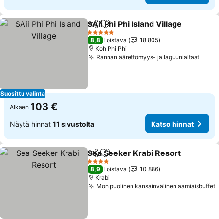
SAii Phi Phi Island Village
Jaa
Lisää suosikkeihin
5 Tähtiluokitus
8,8
Loistava
18 805
Koh Phi Phi
Rannan äärettömyys- ja laguunialtaat
Suosittu valinta
103 €
Alkaen
Näytä hinnat
11 sivustolta
Katso hinnat
Sea Seeker Krabi Resort
Jaa
Lisää suosikkeihin
4 Tähtiluokitus
8,9
Loistava
10 886
Krabi
Monipuolinen kansainvälinen aamiaisbuffet