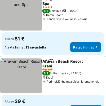
Jaa
Lisää suosikkeihin
Spa
4 Tähtiluokitus
8,6
Loistava
9 003
Karon Beach
Kanda Spa ja wellness-keskus
51 €
Alkaen
Näytä hinnat
13 sivustolta
Katso hinnat
Arawan Beach Resort
Jaa
Lisää suosikkeihin
Krabi
4 Tähtiluokitus
8,2
Erittäin hyvä
1 805
Krabi
Perinteisiä thaimaalaisia hierontahoitoja
29 €
Alkaen