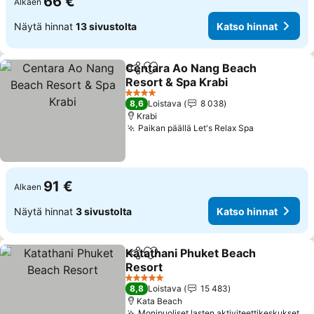
66 €
Alkaen
Näytä hinnat
13 sivustolta
Katso hinnat
Centara Ao Nang Beach
Jaa
Lisää suosikkeihin
Resort & Spa Krabi
4 Tähtiluokitus
8,6
Loistava
8 038
Krabi
Paikan päällä Let's Relax Spa
91 €
Alkaen
Näytä hinnat
3 sivustolta
Katso hinnat
Katathani Phuket Beach
Jaa
Lisää suosikkeihin
Resort
5 Tähtiluokitus
8,8
Loistava
15 483
Kata Beach
Monipuoliset lasten aktiviteettikeskukset