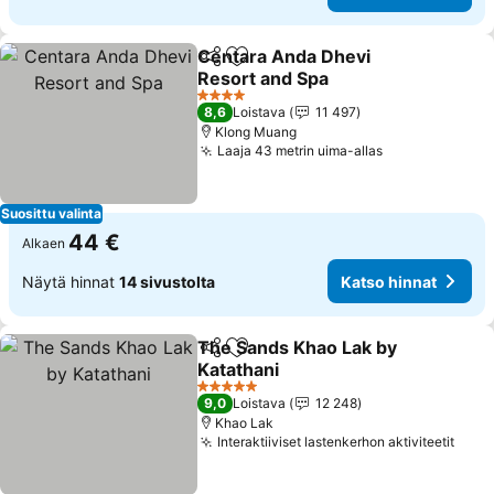
Centara Anda Dhevi
Jaa
Lisää suosikkeihin
Resort and Spa
4 Tähtiluokitus
8,6
Loistava
11 497
Klong Muang
Laaja 43 metrin uima-allas
Suosittu valinta
44 €
Alkaen
Näytä hinnat
14 sivustolta
Katso hinnat
The Sands Khao Lak by
Jaa
Lisää suosikkeihin
Katathani
5 Tähtiluokitus
9,0
Loistava
12 248
Khao Lak
Interaktiiviset lastenkerhon aktiviteetit