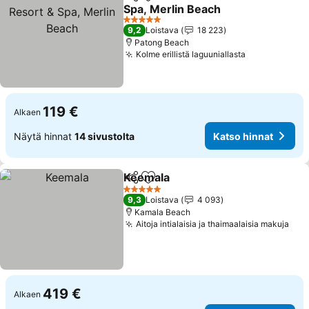
Jaa
Lisää suosikkeihin
Spa, Merlin Beach
5 Tähtiluokitus
9,2
Loistava
18 223
Patong Beach
Kolme erillistä laguuniallasta
119 €
Alkaen
Näytä hinnat
14 sivustolta
Katso hinnat
Keemala
Jaa
Lisää suosikkeihin
5 Tähtiluokitus
9,3
Loistava
4 093
Kamala Beach
Aitoja intialaisia ja thaimaalaisia makuja
419 €
Alkaen