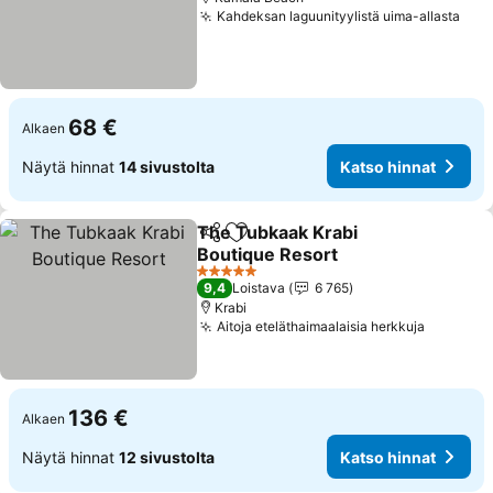
Kahdeksan laguunityylistä uima-allasta
68 €
Alkaen
Näytä hinnat
14 sivustolta
Katso hinnat
The Tubkaak Krabi
Jaa
Lisää suosikkeihin
Boutique Resort
5 Tähtiluokitus
9,4
Loistava
6 765
Krabi
Aitoja eteläthaimaalaisia herkkuja
136 €
Alkaen
Näytä hinnat
12 sivustolta
Katso hinnat