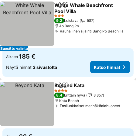
White Whale Beachfront
Jaa
Lisää suosikkeihin
Pool Villa
3 Tähtiluokitus
9,2
Loistava
587
Ao Bang Po
Rauhallinen sijainti Bang Po Beachillä
Suosittu valinta
185 €
Alkaen
Näytä hinnat
3 sivustolta
Katso hinnat
Beyond Kata
Jaa
Lisää suosikkeihin
4 Tähtiluokitus
8,4
Erittäin hyvä
8 857
Kata Beach
Ensiluokkaiset merinäköalahuoneet