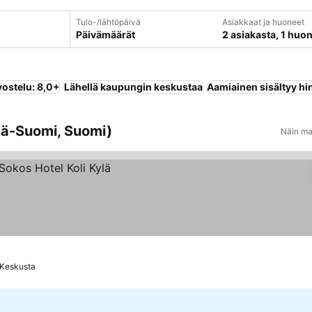
Tulo-/lähtöpäivä
Asiakkaat ja huoneet
Päivämäärät
2 asiakasta, 1 huo
vostelu: 8,0+
Lähellä kaupungin keskustaa
Aamiainen sisältyy hi
Itä-Suomi, Suomi)
Näin ma
 Keskusta