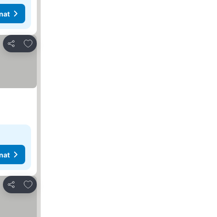
nat
Lisää suosikkeihin
Jaa
nat
Lisää suosikkeihin
Jaa