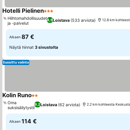
Hotelli Pielinen
3 Tähtiluokitus
Hiihtomahdollisuudet
Loistava
(533 arviota)
8,9
12.8 km kohtees
ja -palvelut
87 €
Alkaen
Näytä hinnat
3 sivustolta
Suosittu valinta
Kolin Runo
2 Tähtiluokitus
Oma
Loistava
(62 arviota)
9,2
2.2 km kohteesta Keskust
suksisäilytystila
114 €
Alkaen