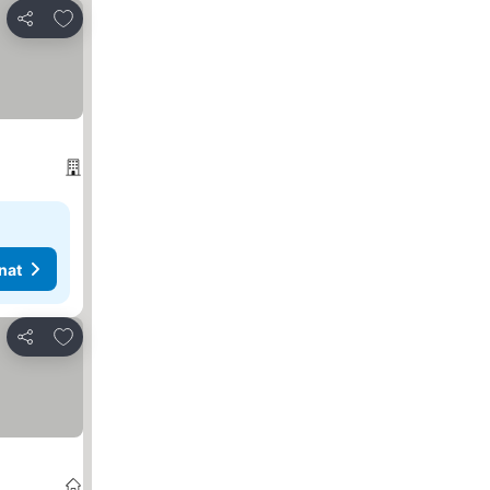
Lisää suosikkeihin
Jaa
nat
Lisää suosikkeihin
Jaa