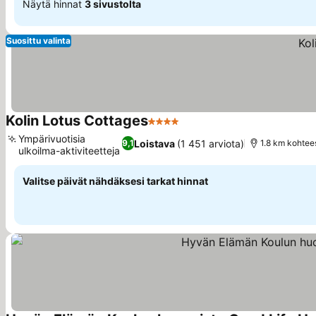
Näytä hinnat
3 sivustolta
Suosittu valinta
Kolin Lotus Cottages
4 Tähtiluokitus
Ympärivuotisia
Loistava
(1 451 arviota)
9,1
1.8 km kohtee
ulkoilma-aktiviteetteja
Valitse päivät nähdäksesi tarkat hinnat