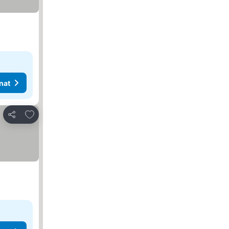
nat
Lisää suosikkeihin
Jaa