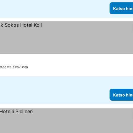
Katso hin
hteesta Keskusta
Katso hin