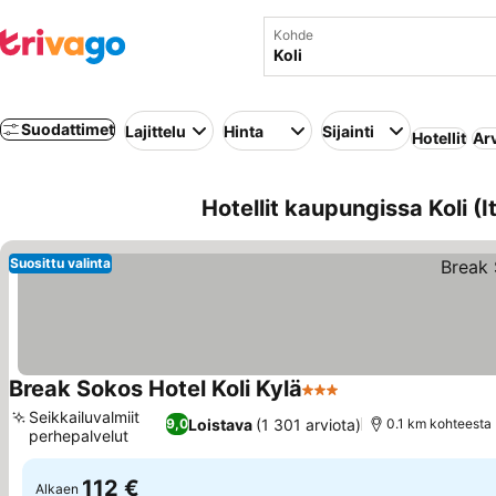
Kohde
Suodattimet
Lajittelu
Hinta
Sijainti
Hotellit
Ar
Hotellit kaupungissa Koli (
Suosittu valinta
Break Sokos Hotel Koli Kylä
3 Tähtiluokitus
Seikkailuvalmiit
Loistava
(1 301 arviota)
9,0
0.1 km kohteesta
perhepalvelut
112 €
Alkaen