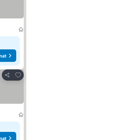
nat
Lisää suosikkeihin
Jaa
nat