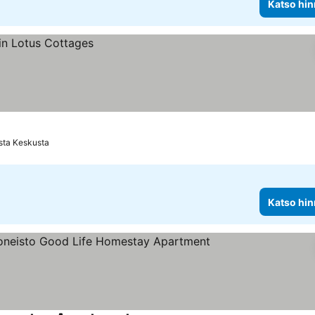
Katso hin
sta Keskusta
Katso hin