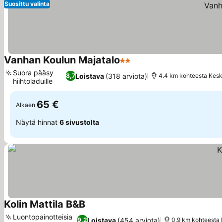
Suosittu valinta
Vanhan Koulun Majatalo
2 Tähtiluokitus
Suora pääsy
Loistava
(318 arviota)
8,7
4.4 km kohteesta Kes
hiihtoladuille
65 €
Alkaen
Näytä hinnat
6 sivustolta
Kolin Mattila B&B
Luontopainotteisia
Loistava
(454 arviota)
9,2
0.9 km kohteesta