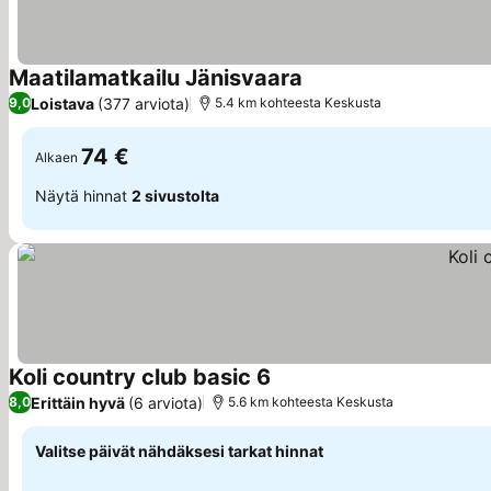
Maatilamatkailu Jänisvaara
Loistava
(377 arviota)
9,0
5.4 km kohteesta Keskusta
74 €
Alkaen
Näytä hinnat
2 sivustolta
Koli country club basic 6
Erittäin hyvä
(6 arviota)
8,0
5.6 km kohteesta Keskusta
Valitse päivät nähdäksesi tarkat hinnat