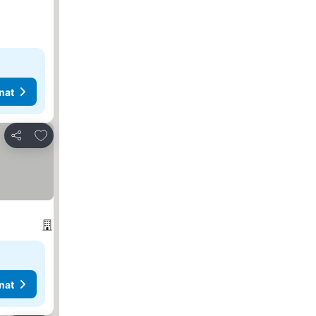
nat
Lisää suosikkeihin
Jaa
nat