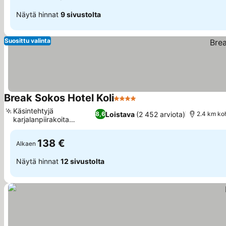
Näytä hinnat
9 sivustolta
Suosittu valinta
Break Sokos Hotel Koli
4 Tähtiluokitus
Käsintehtyjä
Loistava
(2 452 arviota)
8,6
2.4 km ko
karjalanpiirakoita
aamiaisella
138 €
Alkaen
Näytä hinnat
12 sivustolta