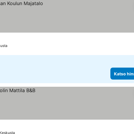
kusta
Katso hin
 Keskusta