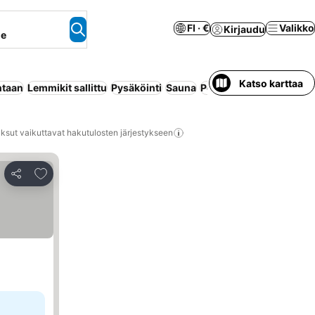
FI · €
Valikko
Kirjaudu
ne
Katso karttaa
ntaan
Lemmikit sallittu
Pysäköinti
Sauna
Poreallas
Maksuton pe
ksut vaikuttavat hakutulosten järjestykseen
Lisää suosikkeihin
Jaa