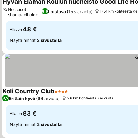
Hyvän Elämän Koulun huoneisto Good Life 
Holistiset
Loistava
(155 arviota)
8,6
14.4 km kohteesta Ke
shamaanihoidot
48 €
Alkaen
Näytä hinnat
2 sivustolta
Koli Country Club
4 Tähtiluokitus
Erittäin hyvä
(96 arviota)
8,2
5.6 km kohteesta Keskusta
83 €
Alkaen
Näytä hinnat
3 sivustolta