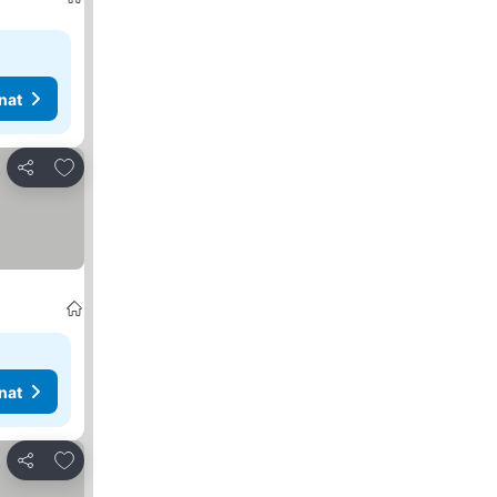
nat
Lisää suosikkeihin
Jaa
nat
Lisää suosikkeihin
Jaa