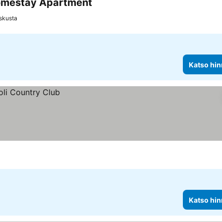
Homestay Apartment
skusta
Katso hin
Katso hin