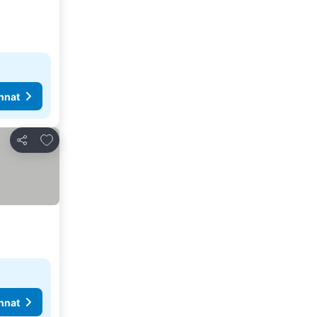
nnat
Lisää suosikkeihin
Jaa
nnat