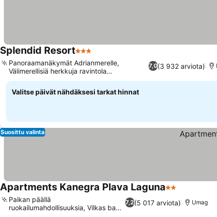
Splendid Resort
3 Tähtiluokitus
Katso hinnat
Panoraamanäkymät Adrianmerelle,
(3 932 arviota)
7,0
Välimerellisiä herkkuja ravintola
Katso hinnat
Splendidissä
Valitse päivät nähdäksesi tarkat hinnat
Suosittu valinta
Apartments Kanegra Plava Laguna
2 Tähtiluokitu
Katso hinn
Paikan päällä
(5 017 arviota)
7,2
Umag
ruokailumahdollisuuksia, Vilkas baari
Katso hinnat
ja yökerho