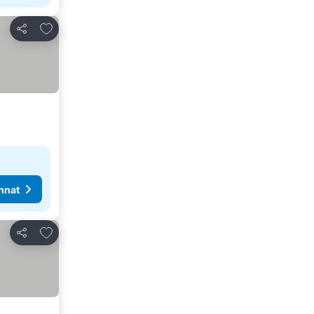
Lisää suosikkeihin
Jaa
nnat
Lisää suosikkeihin
Jaa