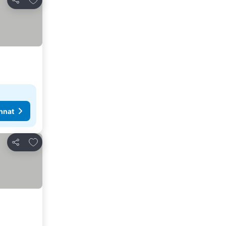
Jaa
nnat
Lisää suosikkeihin
Jaa