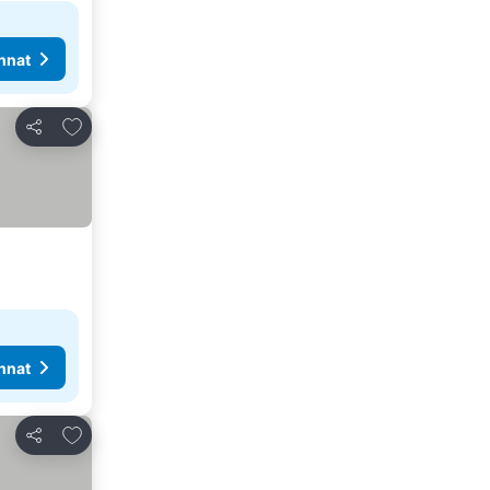
nnat
Lisää suosikkeihin
Jaa
nnat
Lisää suosikkeihin
Jaa