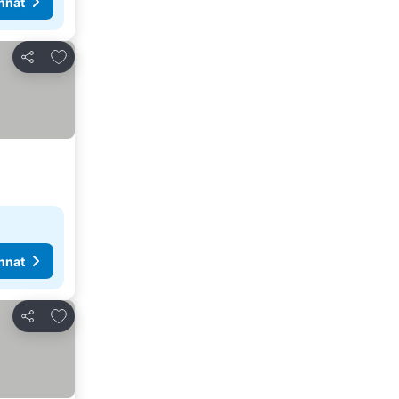
nnat
Lisää suosikkeihin
Jaa
nnat
Lisää suosikkeihin
Jaa