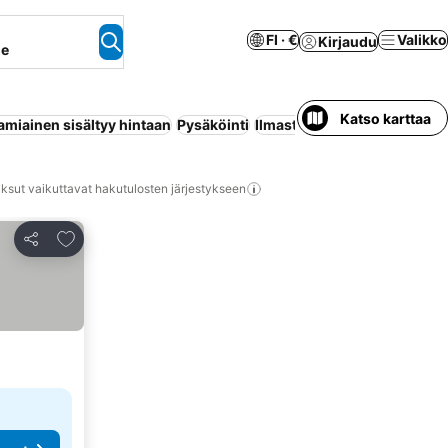
FI · €
Valikko
Kirjaudu
ne
Katso karttaa
amiainen sisältyy hintaan
Pysäköinti
Ilmastointi
Huoneisto palvel
ksut vaikuttavat hakutulosten järjestykseen
Lisää suosikkeihin
Jaa