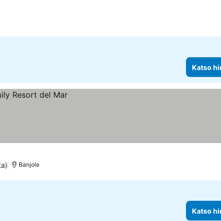
Katso hi
ta)
Banjole
Katso hi