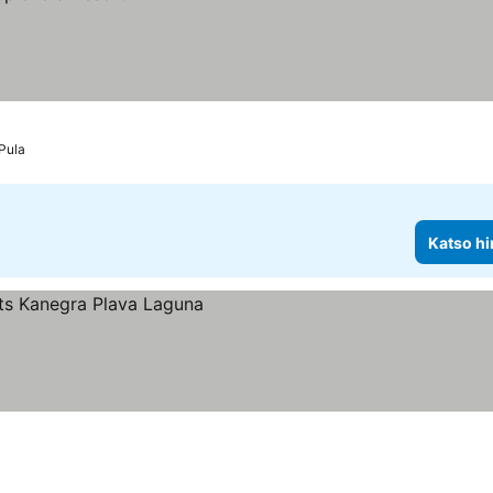
Pula
Katso hi
s
at