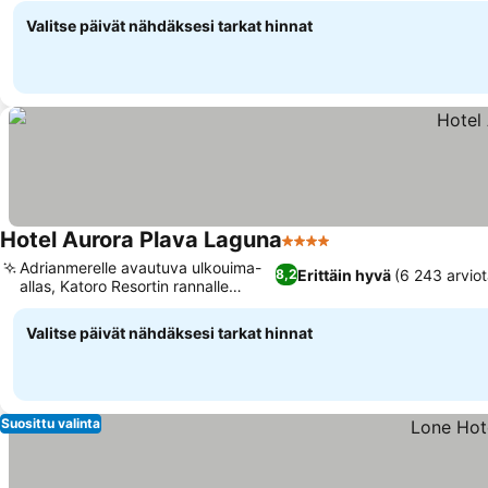
Valitse päivät nähdäksesi tarkat hinnat
Hotel Aurora Plava Laguna
4 Tähtiluokitus
Katso hinnat
Adrianmerelle avautuva ulkouima-
Erittäin hyvä
(6 243 arviot
8,2
allas, Katoro Resortin rannalle
Katso hinnat
pääsy
Valitse päivät nähdäksesi tarkat hinnat
Suosittu valinta