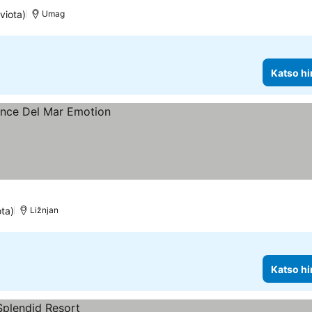
viota)
Umag
Katso hi
ota)
Ližnjan
Katso hi