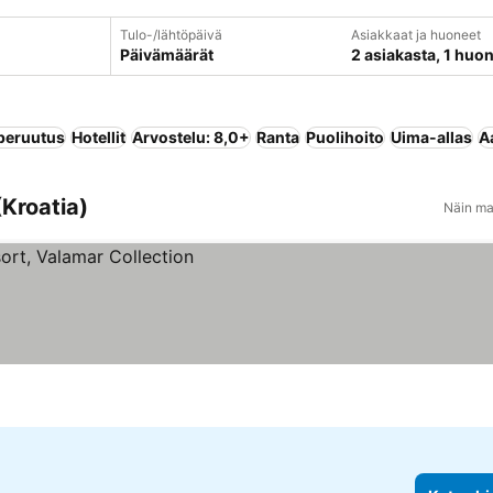
Tulo-/lähtöpäivä
Asiakkaat ja huoneet
Päivämäärät
2 asiakasta, 1 huo
peruutus
Hotellit
Arvostelu: 8,0+
Ranta
Puolihoito
Uima-allas
A
(Kroatia)
Näin ma
at