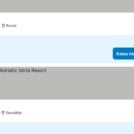
nat
Rovinj
Katso hi
Savudrija