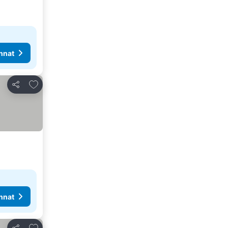
nnat
Lisää suosikkeihin
Jaa
nnat
Lisää suosikkeihin