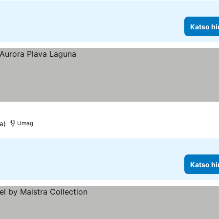
Katso hi
a)
Umag
Katso hi