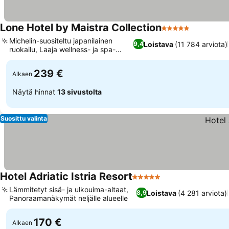
Lone Hotel by Maistra Collection
5 Tähtiluokitus
Katso hin
Michelin-suositeltu japanilainen
Loistava
(11 784 arviota)
9,4
ruokailu, Laaja wellness- ja spa-
Katso hinnat
keskus
239 €
Alkaen
Näytä hinnat
13 sivustolta
Suosittu valinta
Hotel Adriatic Istria Resort
5 Tähtiluokitus
Katso hinnat
Lämmitetyt sisä- ja ulkouima-altaat,
Loistava
(4 281 arviota)
8,9
Panoraamanäkymät neljälle alueelle
Katso hinnat
170 €
Alkaen