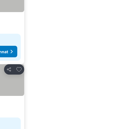
nnat
Lisää suosikkeihin
Jaa