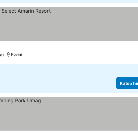
ta)
Rovinj
Katso hi