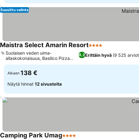
Suosittu valinta
Maistra Select Amarin Resort
4 Tähtiluokitus
Katso hinnat
Suolaisen veden uima-
Erittäin hyvä
(9 525 arvio
8,2
allaskokonaisuus, Basilico Pizza
Katso hinnat
Pasta -ravintola
138 €
Alkaen
Näytä hinnat
12 sivustolta
Camping Park Umag
4 Tähtiluokitus
Katso hinnat