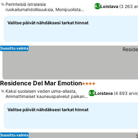
Perinteisiä istralaisia
Loistava
(3 263 ar
8,7
ruokailumahdollisuuksia, Monipuolista
Katso hinnat
urheilua ja vapaa-ajan toimintaa
Valitse päivät nähdäksesi tarkat hinnat
Suosittu valinta
Residence Del Mar Emotion
4 Tähtiluokitus
Katso hinnat
Kaksi suolaisen veden uima-allasta,
Loistava
(4 893 arvi
8,9
Ammattimaiset kauneuspalvelut paikan
Katso hinnat
päällä
Valitse päivät nähdäksesi tarkat hinnat
Suosittu valinta