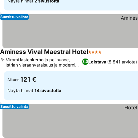
Näytä hinnat
2 sivustolta
Suosittu valinta
Aminess Vival Maestral Hotel
4 Tähtiluokitus
Katso hinnat
Mirami lastenkerho ja pelihuone,
Loistava
(8 841 arviota)
8,8
Istrian vieraanvaraisuus ja moderni
Katso hinnat
tyyli
121 €
Alkaen
Näytä hinnat
14 sivustolta
Suosittu valinta