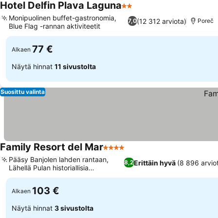
Hotel Delfin Plava Laguna
2 Tähtiluokitus
Katso hinnat
Monipuolinen buffet-gastronomia,
(12 312 arviota)
7,0
Poreč
Blue Flag -rannan aktiviteetit
Katso hinnat
77 €
Alkaen
Näytä hinnat
11 sivustolta
Suosittu valinta
Family Resort del Mar
4 Tähtiluokitus
Katso hinnat
Pääsy Banjolen lahden rantaan,
Erittäin hyvä
(8 896 arvio
8,2
Lähellä Pulan historiallisia
Katso hinnat
maamerkkejä
103 €
Alkaen
Näytä hinnat
3 sivustolta