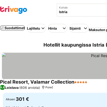
Kohde
Suodattimet
Lajittelu
Hinta
Sijainti
Maksuton 
Hotellit kaupungissa Istria 
Pical Resort, Valamar Collection
5 Tähtiluokitus
Katso hinn
Loistava
(606 arviota)
9,6
Poreč
301 €
Alkaen