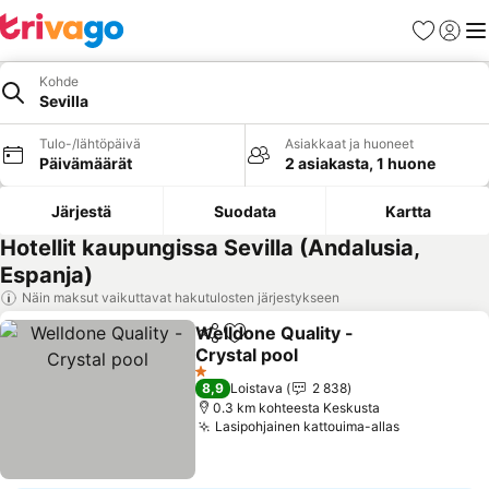
Suosikit
Kirjaud
Val
Kohde
Sevilla
Tulo-/lähtöpäivä
Asiakkaat ja huoneet
Päivämäärät
2 asiakasta, 1 huone
Järjestä
Suodata
Kartta
Hotellit kaupungissa Sevilla (Andalusia,
Espanja)
Näin maksut vaikuttavat hakutulosten järjestykseen
Welldone Quality -
Jaa
Lisää suosikkeihin
Crystal pool
Katso hinnat
1 Tähtiluokitus
8,9
Loistava
2 838
0.3 km kohteesta Keskusta
Lasipohjainen kattouima-allas
Katso hinn