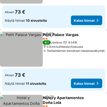
73 €
Alkaen
Näytä hinnat
10 sivustolta
Katso hinnat
Petit Palace Vargas
Jaa
Lisää suosikkeihin
Katso h
2 Tähtiluokitus
9,1
Loistava
8 049
0.8 km kohteesta Keskusta
Seitsemännen kerroksen maisemanäkymät
K
73 €
Alkaen
Näytä hinnat
11 sivustolta
Katso hinnat
Hotel y Apartamentos
Jaa
Lisää suosikkeihin
Doña Lola