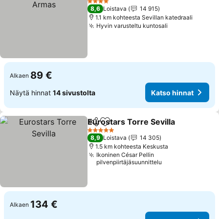
4 Tähtiluokitus
8,6
Loistava
14 915
1.1 km kohteesta Sevillan katedraali
Hyvin varusteltu kuntosali
Katso hinnat
89 €
Alkaen
Näytä hinnat
14 sivustolta
Katso hinnat
Eurostars Torre Sevilla
Jaa
Lisää suosikkeihin
Kat
5 Tähtiluokitus
8,9
Loistava
14 305
1.5 km kohteesta Keskusta
Ikoninen César Pellin
pilvenpiirtäjäsuunnittelu
134 €
Alkaen