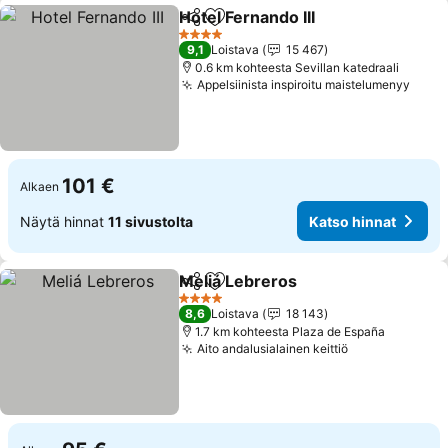
Hotel Fernando III
Jaa
Lisää suosikkeihin
Katso hi
4 Tähtiluokitus
9,1
Loistava
15 467
0.6 km kohteesta Sevillan katedraali
Appelsiinista inspiroitu maistelumenyy
Kats
101 €
Alkaen
Näytä hinnat
11 sivustolta
Katso hinnat
Meliá Lebreros
Jaa
Lisää suosikkeihin
Katso hinna
4 Tähtiluokitus
8,6
Loistava
18 143
1.7 km kohteesta Plaza de España
Aito andalusialainen keittiö
Katso hinnat