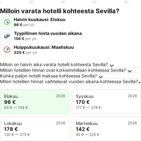
altaalla
hotellit
Milloin varata hotelli kohteesta Sevilla?
Halvin kuukausi: Elokuu
96 €
per yö
Tyypillinen hinta vuoden aikana
156 €
per yö
Huippukuukausi: Maaliskuu
320 €
per yö
Usein kysytyt kysymykset kohteesta Sevilla
Milloin on halvin aika varata hotelli kohteesta Sevilla?
Milloin hotellien hinnat ovat korkeimmillaan kohteessa Sevilla?
Kuinka paljon hotelli maksaa kohteessa Sevilla?
Miten hotellien hinnat vaihtelevat vuoden aikana kohteessa Sevilla?
Elokuu
2026
Syyskuu
2026
96 €
170 €
63 €
—
154 €
117 €
—
278 €
Lokakuu
2026
Marraskuu
2026
178 €
142 €
120 €
—
275 €
92 €
—
225 €