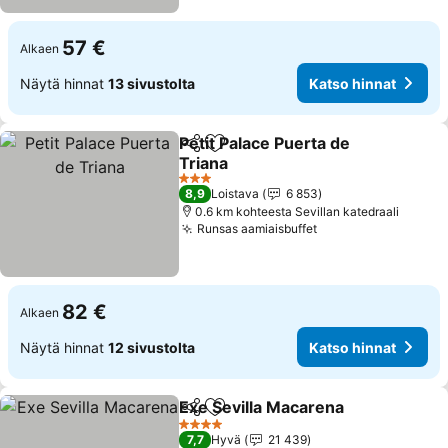
57 €
Alkaen
Näytä hinnat
13 sivustolta
Katso hinnat
Petit Palace Puerta de
Jaa
Lisää suosikkeihin
Triana
Katso hinnat
3 Tähtiluokitus
8,9
Loistava
6 853
0.6 km kohteesta Sevillan katedraali
Runsas aamiaisbuffet
Katso hinnat
82 €
Alkaen
Näytä hinnat
12 sivustolta
Katso hinnat
Exe Sevilla Macarena
Jaa
Lisää suosikkeihin
Katso
4 Tähtiluokitus
7,7
Hyvä
21 439