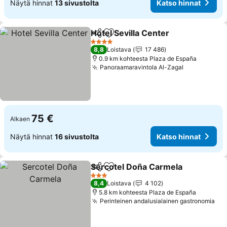
Näytä hinnat
13 sivustolta
Katso hinnat
Hotel Sevilla Center
Jaa
Lisää suosikkeihin
Katso 
4 Tähtiluokitus
8,8
Loistava
17 486
0.9 km kohteesta Plaza de España
Panoraamaravintola Al-Zagal
Katso hinna
75 €
Alkaen
Näytä hinnat
16 sivustolta
Katso hinnat
Sercotel Doña Carmela
Jaa
Lisää suosikkeihin
Kat
3 Tähtiluokitus
8,4
Loistava
4 102
5.8 km kohteesta Plaza de España
Perinteinen andalusialainen gastronomia
Kat