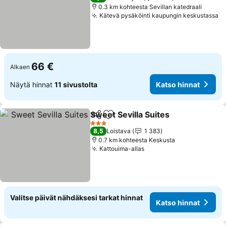
0.3 km kohteesta Sevillan katedraali
Kätevä pysäköinti kaupungin keskustassa
Ka
66 €
Alkaen
Näytä hinnat
11 sivustolta
Katso hinnat
Sweet Sevilla Suites
Jaa
Lisää suosikkeihin
Katso 
3 Tähtiluokitus
8,5
Loistava
1 383
0.7 km kohteesta Keskusta
Kattouima-allas
Katso hinnat
Valitse päivät nähdäksesi tarkat hinnat
Katso hinnat