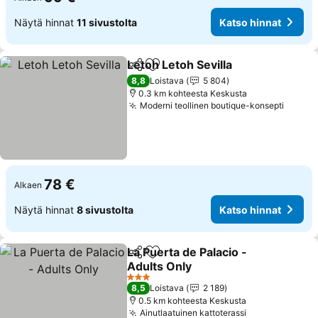
Näytä hinnat
11 sivustolta
Katso hinnat
Letoh Letoh Sevilla
Jaa
Lisää suosikkeihin
Katso h
8,8
Loistava
5 804
0.3 km kohteesta Keskusta
Moderni teollinen boutique-konsepti
Katso 
78 €
Alkaen
Näytä hinnat
8 sivustolta
Katso hinnat
La Puerta de Palacio -
Jaa
Lisää suosikkeihin
Adults Only
Katso hinnat
3 Tähtiluokitus
8,5
Loistava
2 189
0.5 km kohteesta Keskusta
Ainutlaatuinen kattoterassi
Katso hinnat