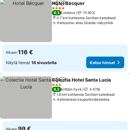
Hotel Bécquer
Jaa
Lisää suosikkeihin
Katso hinna
4 Tähtiluokitus
9,3
Loistava
15 902
0.7 km kohteesta Sevillan katedraali
Kattouima-allas Giralda-näkymillä
Katso h
116 €
Alkaen
Näytä hinnat
16 sivustolta
Katso hinnat
Colectia Hotel Santa Lucía
Jaa
Lisää suosikkeihin
3 Tähtiluokitus
8,2
Erittäin hyvä
4 478
1.6 km kohteesta Sevillan katedraali
Kattoterassi kaupunkinäköalalla
Katso hin
99 €
Alkaen