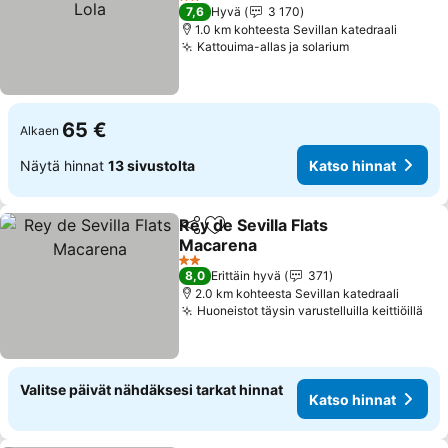
Katso hinnat
2 Tähtiluokitus
7,6
Hyvä
3 170
1.0 km kohteesta Sevillan katedraali
Kattouima-allas ja solarium
Katso hinnat
65 €
Alkaen
Näytä hinnat
13 sivustolta
Katso hinnat
Rey de Sevilla Flats
Jaa
Lisää suosikkeihin
Macarena
Katso hinnat
2 Tähtiluokitus
8,0
Erittäin hyvä
371
2.0 km kohteesta Sevillan katedraali
Huoneistot täysin varustelluilla keittiöillä
Kat
Valitse päivät nähdäksesi tarkat hinnat
Katso hinnat