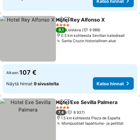
Katso hinnat
Hotel Rey Alfonso X
Jaa
Lisää suosikkeihin
Katso 
4 Tähtiluokitus
9,1
Loistava
9 988
0.5 km kohteesta Sevillan katedraali
Santa Cruzin historiallinen alue
Katso hin
107 €
Alkaen
Näytä hinnat
9 sivustolta
Katso hinnat
Hotel Exe Sevilla Palmera
Jaa
Lisää suosikkeihin
K
4 Tähtiluokitus
7,4
8 937
1.5 km kohteesta Plaza de España
Monipuoliset tapahtuma- ja pelitilat
Katso 