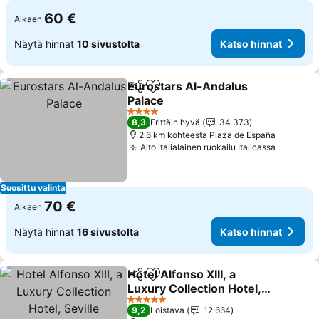
60 €
Alkaen
Näytä hinnat
10 sivustolta
Katso hinnat
Eurostars Al-Andalus
Jaa
Lisää suosikkeihin
Palace
Katso hinnat
4 Tähtiluokitus
8,3
Erittäin hyvä
34 373
2.6 km kohteesta Plaza de España
Aito italialainen ruokailu Italicassa
Katso h
Suosittu valinta
70 €
Alkaen
Näytä hinnat
16 sivustolta
Katso hinnat
Hotel Alfonso XIII, a
Jaa
Lisää suosikkeihin
Luxury Collection Hotel,
Seville
Katso hinnat
5 Tähtiluokitus
9,2
Loistava
12 664