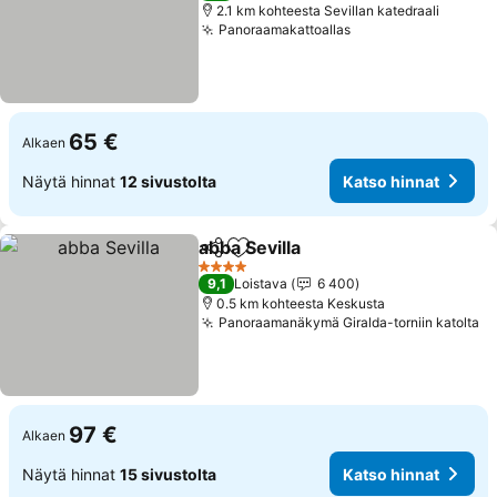
2.1 km kohteesta Sevillan katedraali
Panoraamakattoallas
Katso hinnat
65 €
Alkaen
Näytä hinnat
12 sivustolta
Katso hinnat
abba Sevilla
Jaa
Lisää suosikkeihin
Katso hinnat
4 Tähtiluokitus
9,1
Loistava
6 400
0.5 km kohteesta Keskusta
Panoraamanäkymä Giralda-torniin katolta
Ka
97 €
Alkaen
Näytä hinnat
15 sivustolta
Katso hinnat