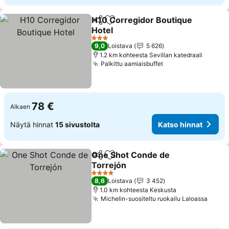
H10 Corregidor Boutique
Jaa
Lisää suosikkeihin
Hotel
Katso hinnat
3 Tähtiluokitus
9,0
Loistava
5 626
1.2 km kohteesta Sevillan katedraali
Palkittu aamiaisbuffet
Katso hinnat
78 €
Alkaen
Näytä hinnat
15 sivustolta
Katso hinnat
One Shot Conde de
Jaa
Lisää suosikkeihin
Torrejón
Katso hinnat
4 Tähtiluokitus
8,6
Loistava
3 452
1.0 km kohteesta Keskusta
Michelin-suositeltu ruokailu Laloassa
Katso