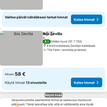
Valitse päivät nähdäksesi tarkat hinnat
Katso hinnat
Ibis Sevilla
Jaa
Lisää suosikkeihin
Katso hinnat
1 Tähtiluokitus
8,1
Erittäin hyvä
7 752
4.6 km kohteesta Sevillan katedraali
The Farm -ravintola ja terassi
Katso hinna
58 €
Alkaen
Näytä hinnat
13 sivustolta
Katso hinnat
Näytä lisää
Varaussivustoilta saamamme hinnat ja saatavuus muuttuvat
jatkuvasti. Tämä tarkoittaa sitä, että et välttämättä aina löydä