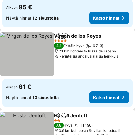
85 €
Alkaen
Näytä hinnat
12 sivustolta
Katso hinnat
Virgen de los Reyes
Jaa
Lisää suosikkeihin
Katso 
4 Tähtiluokitus
8,1
Erittäin hyvä
6 713
2.1 km kohteesta Plaza de España
Perinteisiä andalusialaisia herkkuja
Katso 
61 €
Alkaen
Näytä hinnat
13 sivustolta
Katso hinnat
Hostal Jentoft
Jaa
Lisää suosikkeihin
Katso hinnat
2 Tähtiluokitus
7,8
Hyvä
11 196
0.9 km kohteesta Sevillan katedraali