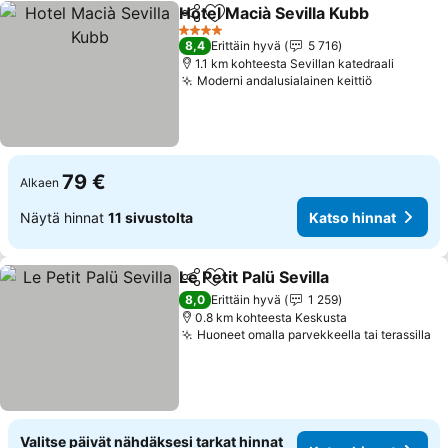
Hotel Macià Sevilla Kubb
Jaa
Lisää suosikkeihin
Ka
4 Tähtiluokitus
8,4
Erittäin hyvä
5 716
1.1 km kohteesta Sevillan katedraali
Moderni andalusialainen keittiö
Katso hin
79 €
Alkaen
Näytä hinnat
11 sivustolta
Katso hinnat
Le Petit Palü Sevilla
Jaa
Lisää suosikkeihin
Katso h
8,0
Erittäin hyvä
1 259
0.8 km kohteesta Keskusta
Huoneet omalla parvekkeella tai terassilla
Ka
Valitse päivät nähdäksesi tarkat hinnat