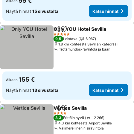
95 €
Alkaen
Näytä hinnat
15 sivustolta
Katso hinnat
Only YOU Hotel Sevilla
Jaa
Lisää suosikkeihin
Kat
5 Tähtiluokitus
9,5
Loistava
6 967
1.8 km kohteesta Sevillan katedraali
Trotamundos-ravintola ja baari
Katso hinn
155 €
Alkaen
Näytä hinnat
13 sivustolta
Katso hinnat
Vértice Sevilla
Jaa
Lisää suosikkeihin
Katso hinnat
4 Tähtiluokitus
8,3
Erittäin hyvä
12 266
4.3 km kohteesta Airport Seville
Välimerellinen riisiravintola
Katso hinnat