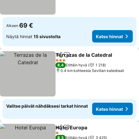
69 €
Alkaen
Näytä hinnat
15 sivustolta
Katso hinnat
Terrazas de la Catedral
Jaa
Lisää suosikkeihin
Kat
3 Tähtiluokitus
8,4
Erittäin hyvä
1 218
0.4 km kohteesta Sevillan katedraali
Valitse päivät nähdäksesi tarkat hinnat
Katso hinnat
Hotel Europa
Jaa
Lisää suosikkeihin
Katso hinnat
1 Tähtiluokitus
8,3
Erittäin hyvä
3 425