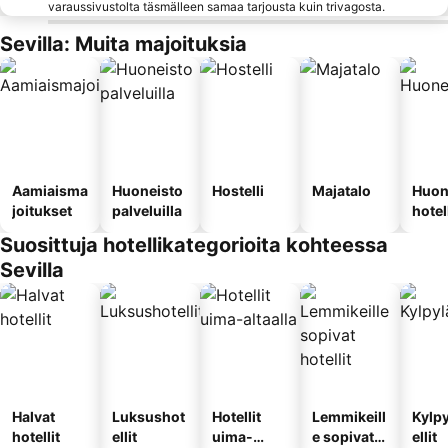
varaussivustolta täsmälleen samaa tarjousta kuin trivagosta.
Sevilla: Muita majoituksia
Aamiaisma
Huoneisto
Hostelli
Majatalo
Huon
joitukset
palveluilla
hotel
Suosittuja hotellikategorioita kohteessa
Sevilla
Halvat
Luksushot
Hotellit
Lemmikeill
Kylp
hotellit
ellit
uima-
e sopivat
ellit