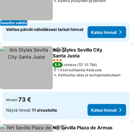
Kätevä yksityinen pysäköinti
Katso hinna
Suosittu valinta
Valitse päivät nähdäksesi tarkat hinnat
Katso hinnat
ibis Styles Sevilla City
Jaa
Lisää suosikkeihin
Santa Justa
Katso hinnat
3 Tähtiluokitus
8,9
Loistava
10 784
1.4 km kohteesta Keskusta
Kattouima-allas ja auringonlaskubaari
Katso
73 €
Alkaen
Näytä hinnat
11 sivustolta
Katso hinnat
NH Sevilla Plaza de Armas
Jaa
Lisää suosikkeihin