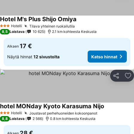
Hotel M's Plus Shijo Omiya
Katso hinnat
Hotelli
Tilava yhteinen ruokailutila
Katso hinnat
3 Tähtiluokitus
8,5
Loistava
10 625
2.1 km kohteesta Keskusta
17 €
Alkaen
Näytä hinnat
12 sivustolta
Katso hinnat
Jaa
Li
hotel MONday Kyoto Karasuma Nijo
Katso hinnat
Hotelli
Joustavat perhehuoneiden kokoonpanot
Katso hinnat
3 Tähtiluokitus
8,8
Loistava
2 566
0.8 km kohteesta Keskusta
28 €
Alkaen