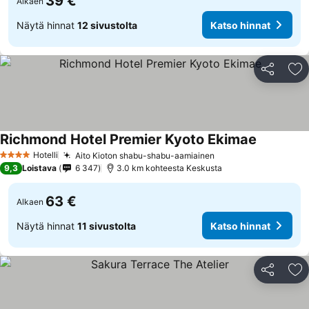
39 €
Alkaen
Näytä hinnat
12 sivustolta
Katso hinnat
Jaa
Li
Richmond Hotel Premier Kyoto Ekimae
Katso hin
Hotelli
Aito Kioton shabu-shabu-aamiainen
Katso hinnat
4 Tähtiluokitus
9,3
Loistava
6 347
3.0 km kohteesta Keskusta
63 €
Alkaen
Näytä hinnat
11 sivustolta
Katso hinnat
Jaa
Li