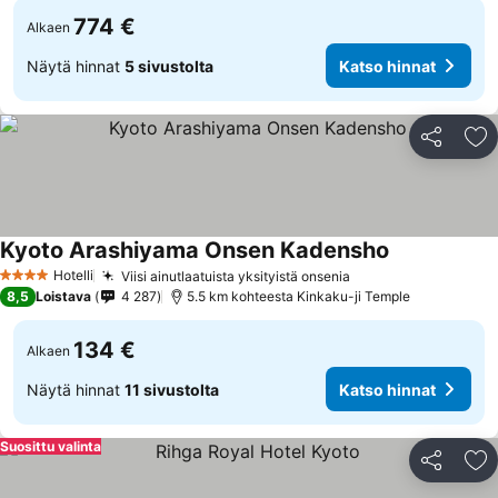
774 €
Alkaen
Näytä hinnat
5 sivustolta
Katso hinnat
Jaa
Li
Kyoto Arashiyama Onsen Kadensho
Katso hinnat
Hotelli
Viisi ainutlaatuista yksityistä onsenia
Katso hinnat
4 Tähtiluokitus
8,5
Loistava
4 287
5.5 km kohteesta Kinkaku-ji Temple
134 €
Alkaen
Näytä hinnat
11 sivustolta
Katso hinnat
Suosittu valinta
Jaa
Li