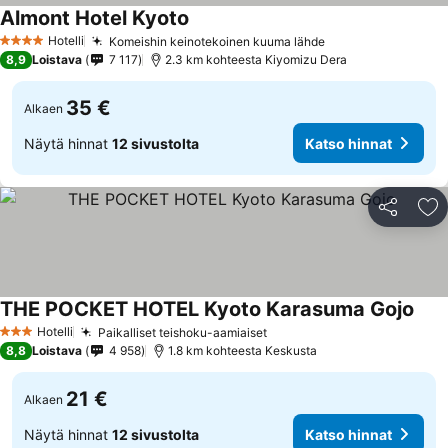
Almont Hotel Kyoto
Katso hinnat
Hotelli
Komeishin keinotekoinen kuuma lähde
Katso hinnat
4 Tähtiluokitus
8,9
Loistava
7 117
2.3 km kohteesta Kiyomizu Dera
35 €
Alkaen
Näytä hinnat
12 sivustolta
Katso hinnat
Jaa
Li
THE POCKET HOTEL Kyoto Karasuma Gojo
Kats
Hotelli
Paikalliset teishoku-aamiaiset
Katso hinnat
3 Tähtiluokitus
8,8
Loistava
4 958
1.8 km kohteesta Keskusta
21 €
Alkaen
Näytä hinnat
12 sivustolta
Katso hinnat