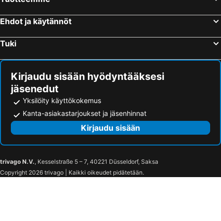
Kanazawa, Chubu und Hokuriku Hotellit
Sapporo, Hokkaido Hotellit
Fukuoka, Kyushu Hotellit
Ehdot ja käytännöt
Tuki
Kirjaudu sisään hyödyntääksesi
jäsenedut
Yksilöity käyttökokemus
Kanta-asiakastarjoukset ja jäsenhinnat
Kirjaudu sisään
trivago N.V.
, Kesselstraße 5 – 7, 40221 Düsseldorf, Saksa
Copyright 2026 trivago | Kaikki oikeudet pidätetään.