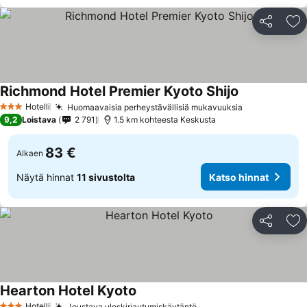
Jaa
Li
Richmond Hotel Premier Kyoto Shijo
Katso hinnat
Hotelli
Huomaavaisia perheystävällisiä mukavuuksia
Katso hinnat
3 Tähtiluokitus
9,2
Loistava
2 791
1.5 km kohteesta Keskusta
83 €
Alkaen
Näytä hinnat
11 sivustolta
Katso hinnat
Jaa
Li
Hearton Hotel Kyoto
Katso hinnat
Hotelli
Joustava uloskirjautumiskäytäntö