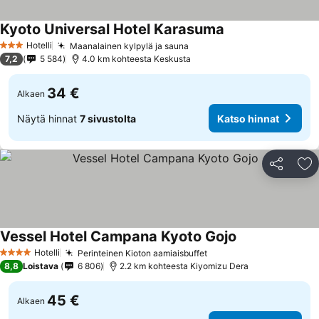
Kyoto Universal Hotel Karasuma
Katso hinnat
Hotelli
Maanalainen kylpylä ja sauna
Katso hinnat
3 Tähtiluokitus
7,2
5 584
4.0 km kohteesta Keskusta
34 €
Alkaen
Näytä hinnat
7 sivustolta
Katso hinnat
Jaa
Li
Vessel Hotel Campana Kyoto Gojo
Katso hinnat
Hotelli
Perinteinen Kioton aamiaisbuffet
Katso hinnat
4 Tähtiluokitus
8,8
Loistava
6 806
2.2 km kohteesta Kiyomizu Dera
45 €
Alkaen