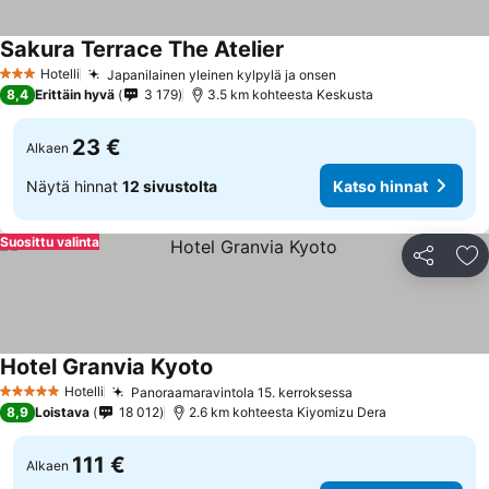
Sakura Terrace The Atelier
Katso hinnat
Hotelli
Japanilainen yleinen kylpylä ja onsen
Katso hinnat
3 Tähtiluokitus
8,4
Erittäin hyvä
3 179
3.5 km kohteesta Keskusta
23 €
Alkaen
Näytä hinnat
12 sivustolta
Katso hinnat
Suosittu valinta
Jaa
Li
Hotel Granvia Kyoto
Katso hinnat
Hotelli
Panoraamaravintola 15. kerroksessa
Katso hinnat
5 Tähtiluokitus
8,9
Loistava
18 012
2.6 km kohteesta Kiyomizu Dera
111 €
Alkaen