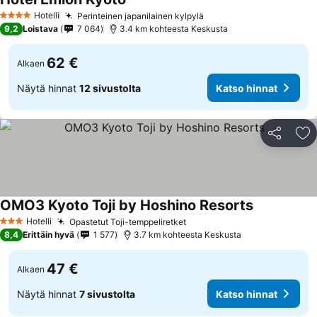
Katso hinnat
Hotelli
Perinteinen japanilainen kylpylä
Katso hinnat
4 Tähtiluokitus
9,2
Loistava
7 064
3.4 km kohteesta Keskusta
62 €
Alkaen
Näytä hinnat
12 sivustolta
Katso hinnat
Jaa
Li
OMO3 Kyoto Toji by Hoshino Resorts
Katso hinna
Hotelli
Opastetut Toji-temppeliretket
Katso hinnat
3 Tähtiluokitus
8,4
Erittäin hyvä
1 577
3.7 km kohteesta Keskusta
47 €
Alkaen
Näytä hinnat
7 sivustolta
Katso hinnat