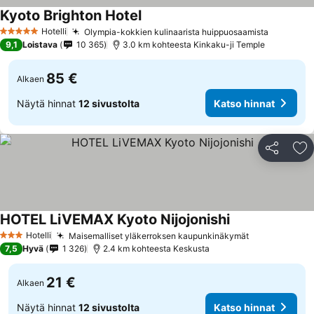
Kyoto Brighton Hotel
Katso hinnat
Hotelli
Olympia-kokkien kulinaarista huippuosaamista
Katso hi
5 Tähtiluokitus
9,1
Loistava
10 365
3.0 km kohteesta Kinkaku-ji Temple
85 €
Alkaen
Näytä hinnat
12 sivustolta
Katso hinnat
Jaa
Li
HOTEL LiVEMAX Kyoto Nijojonishi
Katso hinnat
Hotelli
Maisemalliset yläkerroksen kaupunkinäkymät
Katso hinnat
3 Tähtiluokitus
7,5
Hyvä
1 326
2.4 km kohteesta Keskusta
21 €
Alkaen
Näytä hinnat
12 sivustolta
Katso hinnat