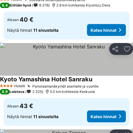
Katso hinnat
3 Tähtiluokitus
8,4
Erittäin hyvä
6 276
2.9 km kohteesta Kiyomizu Dera
40 €
Alkaen
Näytä hinnat
11 sivustolta
Katso hinnat
Jaa
Li
Kyoto Yamashina Hotel Sanraku
Katso hinnat
Hotelli
Panoraamanäkymät asemalle ja vuorille
Katso hinnat
4 Tähtiluokitus
8,9
Loistava
2 325
5.0 km kohteesta Keskusta
43 €
Alkaen
Näytä hinnat
11 sivustolta
Katso hinnat