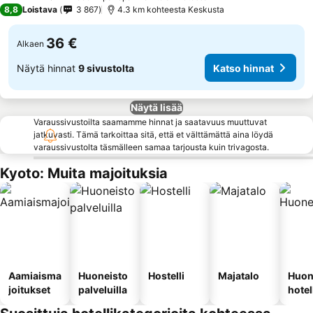
3 Tähtiluokitus
8,8
Loistava
3 867
4.3 km kohteesta Keskusta
36 €
Alkaen
Näytä hinnat
9 sivustolta
Katso hinnat
Näytä lisää
Varaussivustoilta saamamme hinnat ja saatavuus muuttuvat
jatkuvasti. Tämä tarkoittaa sitä, että et välttämättä aina löydä
varaussivustolta täsmälleen samaa tarjousta kuin trivagosta.
Kyoto: Muita majoituksia
Aamiaisma
Huoneisto
Hostelli
Majatalo
Huon
joitukset
palveluilla
hotel