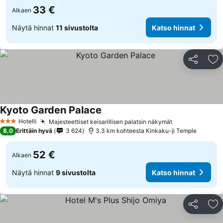
33 €
Alkaen
Näytä hinnat
11 sivustolta
Katso hinnat
Jaa
Li
Kyoto Garden Palace
Katso hinnat
Hotelli
Majesteettiset keisarillisen palatsin näkymät
Katso hinnat
3 Tähtiluokitus
8,0
Erittäin hyvä
3 624
3.3 km kohteesta Kinkaku-ji Temple
52 €
Alkaen
Näytä hinnat
9 sivustolta
Katso hinnat
Jaa
Li