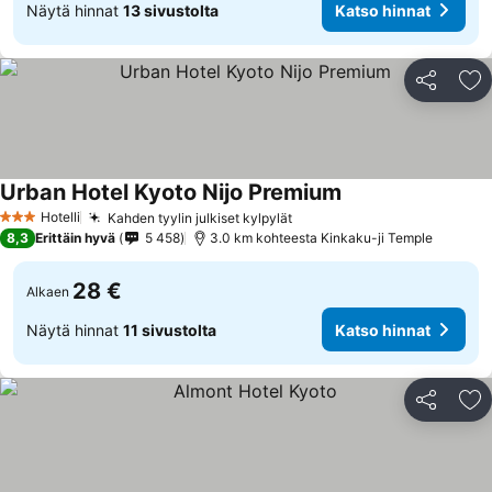
Näytä hinnat
13 sivustolta
Katso hinnat
Jaa
Li
Urban Hotel Kyoto Nijo Premium
Katso hinnat
Hotelli
Kahden tyylin julkiset kylpylät
Katso hinnat
3 Tähtiluokitus
8,3
Erittäin hyvä
5 458
3.0 km kohteesta Kinkaku-ji Temple
28 €
Alkaen
Näytä hinnat
11 sivustolta
Katso hinnat
Jaa
Li