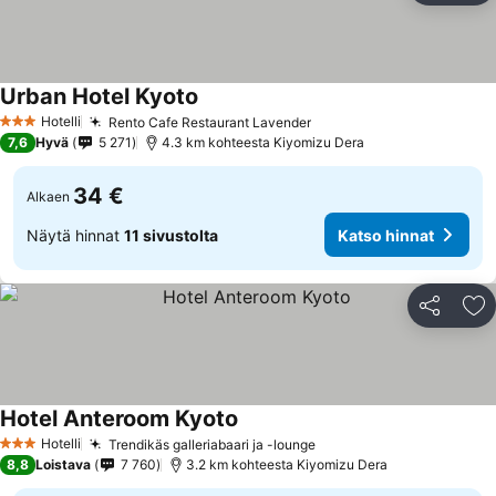
Urban Hotel Kyoto
Katso hinnat
Hotelli
Rento Cafe Restaurant Lavender
Katso hinnat
3 Tähtiluokitus
7,6
Hyvä
5 271
4.3 km kohteesta Kiyomizu Dera
34 €
Alkaen
Näytä hinnat
11 sivustolta
Katso hinnat
Jaa
Li
Hotel Anteroom Kyoto
Katso hinnat
Hotelli
Trendikäs galleriabaari ja -lounge
Katso hinnat
3 Tähtiluokitus
8,8
Loistava
7 760
3.2 km kohteesta Kiyomizu Dera