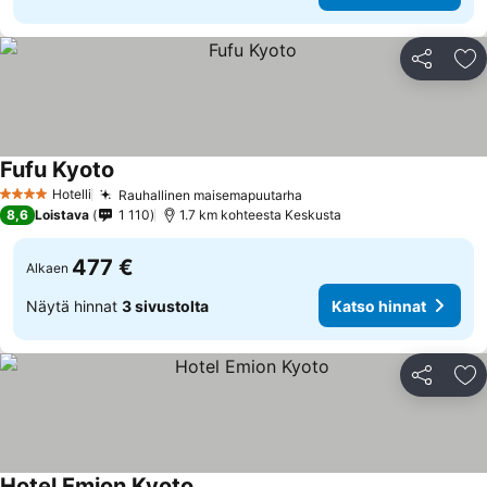
Jaa
Li
Fufu Kyoto
Katso hinnat
Hotelli
Rauhallinen maisemapuutarha
Katso hinnat
4 Tähtiluokitus
8,6
Loistava
1 110
1.7 km kohteesta Keskusta
477 €
Alkaen
Näytä hinnat
3 sivustolta
Katso hinnat
Jaa
Li
Hotel Emion Kyoto