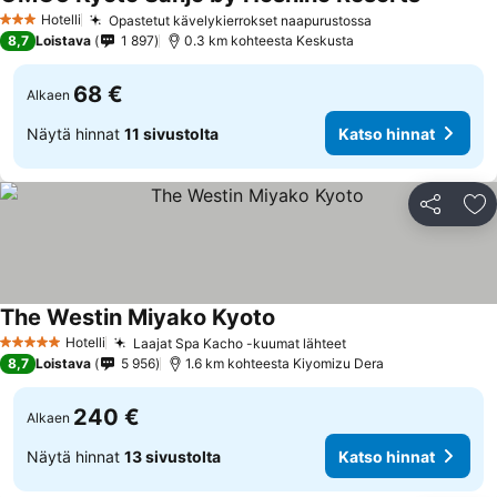
Katso hi
Hotelli
Opastetut kävelykierrokset naapurustossa
Katso hinnat
3 Tähtiluokitus
8,7
Loistava
1 897
0.3 km kohteesta Keskusta
68 €
Alkaen
Näytä hinnat
11 sivustolta
Katso hinnat
Jaa
Li
The Westin Miyako Kyoto
Katso hinnat
Hotelli
Laajat Spa Kacho -kuumat lähteet
Katso hinnat
5 Tähtiluokitus
8,7
Loistava
5 956
1.6 km kohteesta Kiyomizu Dera
240 €
Alkaen
Näytä hinnat
13 sivustolta
Katso hinnat