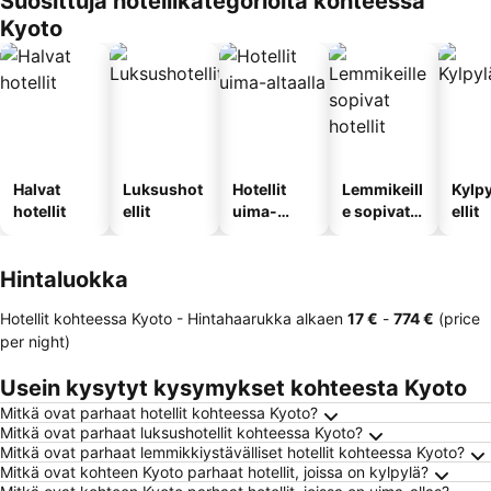
Suosittuja hotellikategorioita kohteessa
Kyoto
Halvat
Luksushot
Hotellit
Lemmikeill
Kylp
hotellit
ellit
uima-
e sopivat
ellit
altaalla
hotellit
Hintaluokka
Hotellit kohteessa Kyoto -
Hintahaarukka
alkaen
‎17 €
-
‎774 €
(price
per night)
Usein kysytyt kysymykset kohteesta Kyoto
Mitkä ovat parhaat hotellit kohteessa Kyoto?
Mitkä ovat parhaat luksushotellit kohteessa Kyoto?
Mitkä ovat parhaat lemmikkiystävälliset hotellit kohteessa Kyoto?
Mitkä ovat kohteen Kyoto parhaat hotellit, joissa on kylpylä?