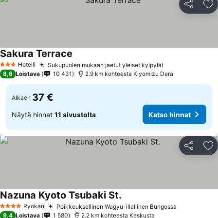
Jaa
Li
Sakura Terrace
Katso hinnat
Hotelli
Sukupuolen mukaan jaetut yleiset kylpylät
Katso hinnat
3 Tähtiluokitus
8,6
Loistava
10 431
2.9 km kohteesta Kiyomizu Dera
37 €
Alkaen
Näytä hinnat
11 sivustolta
Katso hinnat
Jaa
Li
Nazuna Kyoto Tsubaki St.
Katso hinnat
Ryokan
Poikkeuksellinen Wagyu-illallinen Bungossa
Katso hinn
4 Tähtiluokitus
9,4
Loistava
1 580
2.2 km kohteesta Keskusta