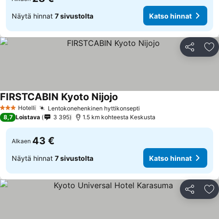
Näytä hinnat
7 sivustolta
Katso hinnat
Jaa
Li
FIRSTCABIN Kyoto Nijojo
Katso hinnat
Hotelli
Lentokonehenkinen hyttikonsepti
Katso hinnat
3 Tähtiluokitus
8,7
Loistava
3 395
1.5 km kohteesta Keskusta
43 €
Alkaen
Näytä hinnat
7 sivustolta
Katso hinnat
Jaa
Li