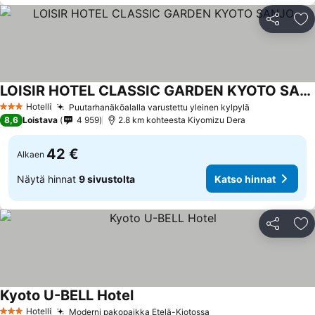
Jaa
Li
LOISIR HOTEL CLASSIC GARDEN KYOTO SANJO
Katso hinnat
Hotelli
Puutarhanäköalalla varustettu yleinen kylpylä
Katso hinnat
3 Tähtiluokitus
8,6
Loistava
4 959
2.8 km kohteesta Kiyomizu Dera
42 €
Alkaen
Näytä hinnat
9 sivustolta
Katso hinnat
Jaa
Li
Kyoto U-BELL Hotel
Katso hinnat
Hotelli
Moderni pakopaikka Etelä-Kiotossa
Katso hinnat