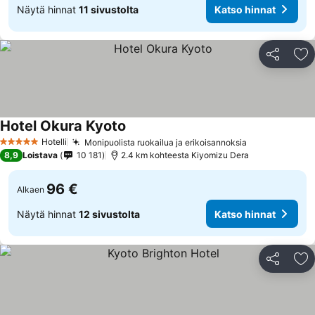
Näytä hinnat
11 sivustolta
Katso hinnat
Jaa
Li
Hotel Okura Kyoto
Katso hinnat
Hotelli
Monipuolista ruokailua ja erikoisannoksia
Katso hinnat
5 Tähtiluokitus
8,9
Loistava
10 181
2.4 km kohteesta Kiyomizu Dera
96 €
Alkaen
Näytä hinnat
12 sivustolta
Katso hinnat
Jaa
Li