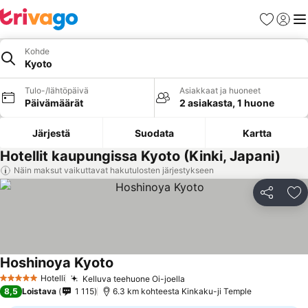
Suosikit
Kirjaud
Val
Kohde
Kyoto
Tulo-/lähtöpäivä
Asiakkaat ja huoneet
Päivämäärät
2 asiakasta, 1 huone
Järjestä
Suodata
Kartta
Hotellit kaupungissa Kyoto (Kinki, Japani)
Näin maksut vaikuttavat hakutulosten järjestykseen
Jaa
Li
Hoshinoya Kyoto
Katso hinnat
Hotelli
Kelluva teehuone Oi-joella
Katso hinnat
5 Tähtiluokitus
8,5
Loistava
1 115
6.3 km kohteesta Kinkaku-ji Temple