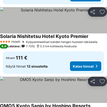
Jaa
Li
Solaria Nishitetsu Hotel Kyoto Premier
Katso hinn
Hotelli
Kylpyammeelliset kahden hengen huoneet näköalalla
Katso
4 Tähtiluokitus
9,0
Loistava
7 705
0.3 km kohteesta Keskusta
111 €
Alkaen
Näytä hinnat
12 sivustolta
Katso hinnat
Jaa
Li
OMO5 Kyoto Sanjo by Hoshino Resorts