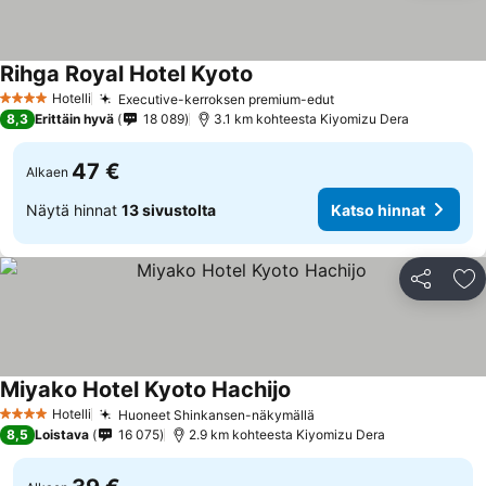
Rihga Royal Hotel Kyoto
Katso hinnat
Hotelli
Executive-kerroksen premium-edut
Katso hinnat
4 Tähtiluokitus
8,3
Erittäin hyvä
18 089
3.1 km kohteesta Kiyomizu Dera
47 €
Alkaen
Näytä hinnat
13 sivustolta
Katso hinnat
Jaa
Li
Miyako Hotel Kyoto Hachijo
Katso hinnat
Hotelli
Huoneet Shinkansen-näkymällä
Katso hinnat
4 Tähtiluokitus
8,5
Loistava
16 075
2.9 km kohteesta Kiyomizu Dera