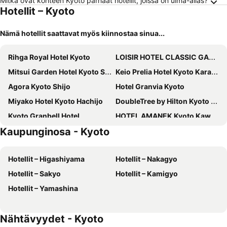
Mitkä ovat kohteen Kyoto parhaat hotellit, joissa on uima-allas?
Hotellit – Kyoto
Nämä hotellit saattavat myös kiinnostaa sinua...
Rihga Royal Hotel Kyoto
LOISIR HOTEL CLASSIC GARDEN KYOTO SANJO
Mitsui Garden Hotel Kyoto Shijo
Keio Prelia Hotel Kyoto Karasuma Gojo
Agora Kyoto Shijo
Hotel Granvia Kyoto
Miyako Hotel Kyoto Hachijo
DoubleTree by Hilton Kyoto Station
Kyoto Granbell Hotel
HOTEL AMANEK Kyoto Kawaramachi Gojo
Kaupunginosa - Kyoto
Kyoto Brighton Hotel
Prince Smart Inn Kyoto Sanjo
Hotel Tou Nishinotoin Kyoto
APA Hotel Kyoto Gion Excellent
Hotellit – Higashiyama
Hotellit – Nakagyo
THE POCKET HOTEL Kyoto Karasuma Gojo
Hotel Emion Kyoto
Hotellit – Sakyo
Hotellit – Kamigyo
Onyado Nono Kyoto Shichijo Natural Hot Spring
Mitsui Garden Hotel Kyoto Shinmachi Bettei
Hotellit – Yamashina
Noku Kyoto
Solaria Nishitetsu Hotel Kyoto Premier
Hotel Gracery Kyoto Sanjo
Kyoto Tokyu Hotel
Nähtävyydet - Kyoto
ALA HOTEL KYOTO
REF Kyoto Hachijoguchi by VESSEL HOTELS