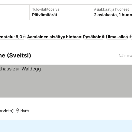
Tulo-/lähtöpäivä
Asiakkaat ja huoneet
Päivämäärät
2 asiakasta, 1 huo
vostelu: 8,0+
Aamiainen sisältyy hintaan
Pysäköinti
Uima-allas
H
e (Sveitsi)
Näin ma
rviota)
Horw