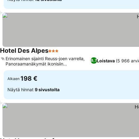
Hotel Des Alpes
3 Tähtiluokitus
Erinomainen sijainti Reuss-joen varrella,
Loistava
(5 966 arvi
8,7
Panoraamanäkymät ikonisiin
maamerkkeihin
198 €
Alkaen
Näytä hinnat
9 sivustolta