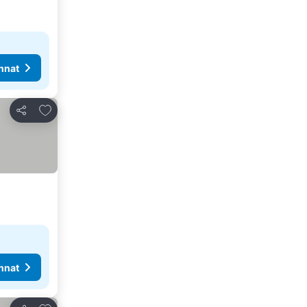
nnat
Lisää suosikkeihin
Jaa
nnat