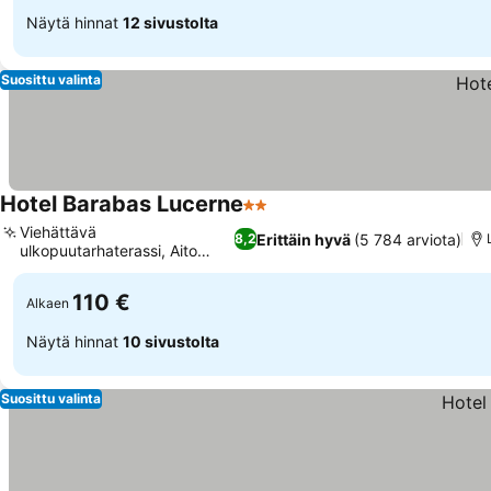
Näytä hinnat
12 sivustolta
Suosittu valinta
Hotel Barabas Lucerne
2 Tähtiluokitus
Viehättävä
Erittäin hyvä
(5 784 arviota)
8,2
ulkopuutarhaterassi, Aito
vankisellikokemus
110 €
Alkaen
Näytä hinnat
10 sivustolta
Suosittu valinta