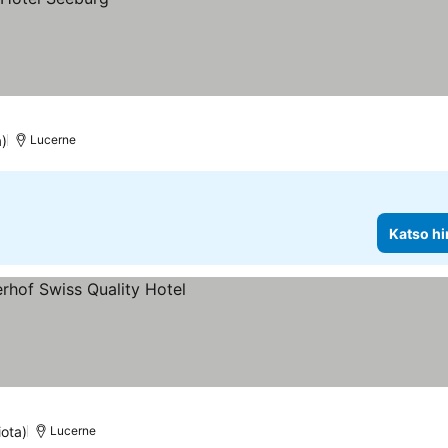
a)
Lucerne
Katso hi
s
iota)
Lucerne