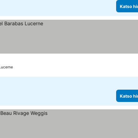
Katso hi
Lucerne
Katso hi