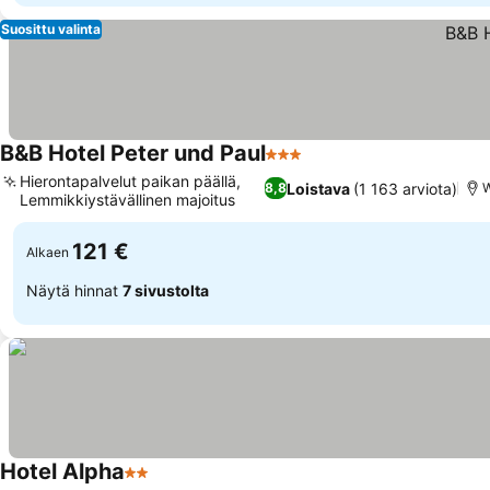
Suosittu valinta
B&B Hotel Peter und Paul
3 Tähtiluokitus
Hierontapalvelut paikan päällä,
Loistava
(1 163 arviota)
8,8
W
Lemmikkiystävällinen majoitus
121 €
Alkaen
Näytä hinnat
7 sivustolta
Hotel Alpha
2 Tähtiluokitus