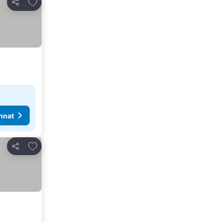
Lisää suosikkeihin
Jaa
nnat
Lisää suosikkeihin
Jaa