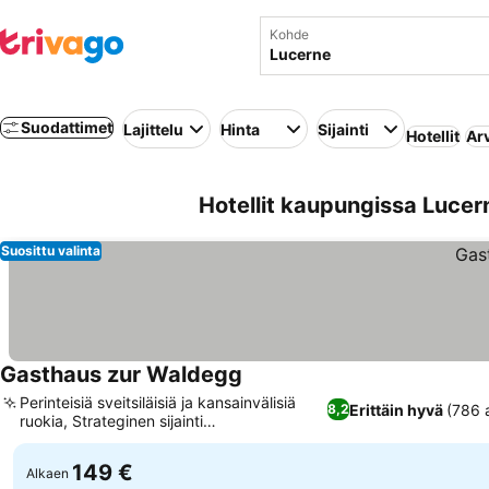
Kohde
Suodattimet
Lajittelu
Hinta
Sijainti
Hotellit
Ar
Hotellit kaupungissa Lucern
Suosittu valinta
Gasthaus zur Waldegg
Perinteisiä sveitsiläisiä ja kansainvälisiä
Erittäin hyvä
(786 a
8,2
ruokia, Strateginen sijainti
messukeskuksen lähellä
149 €
Alkaen