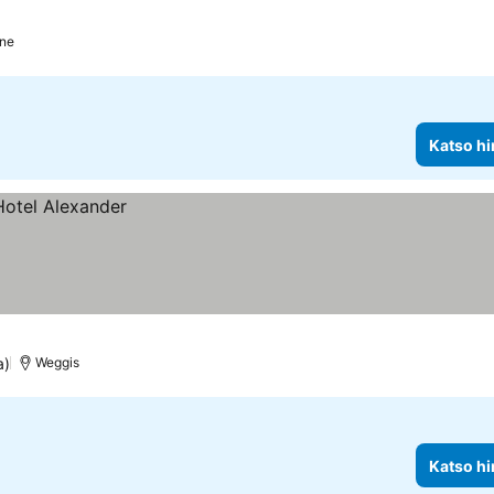
ne
Katso hi
a)
Weggis
Katso hi