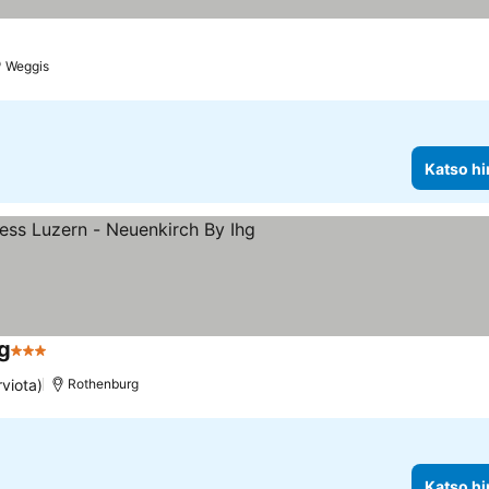
Weggis
Katso hi
hg
3 Tähtiluokitus
viota)
Rothenburg
Katso hi