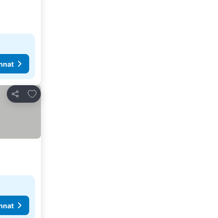
nnat
Lisää suosikkeihin
Jaa
nnat