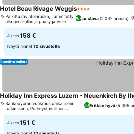
Hotel Beau Rivage Weggis
4 Tähtiluokitus
Palkittu ravintolaruoka, Lämmitetty
Loistava
(2 092 arviota)
8,7
ulkouima-allas ja pääsy järvelle
158 €
Alkaen
Näytä hinnat
10 sivustolta
Suosittu valinta
Holiday Inn Express Luzern - Neuenkirch By I
Sähköpyörän vuokraus paikalliseen
Erittäin hyvä
(5 095 ar
8,1
tutkimiseen, Perheystävällinen
ulkoleikkipaikka
151 €
Alkaen
Näytä hinnat
12 sivustolta