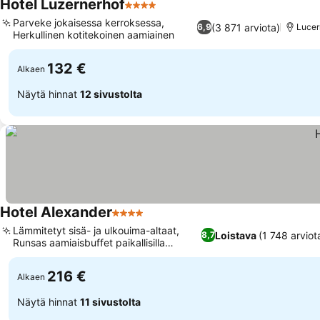
Hotel Luzernerhof
4 Tähtiluokitus
Parveke jokaisessa kerroksessa,
(3 871 arviota)
6,9
Lucer
Herkullinen kotitekoinen aamiainen
132 €
Alkaen
Näytä hinnat
12 sivustolta
Hotel Alexander
4 Tähtiluokitus
Lämmitetyt sisä- ja ulkouima-altaat,
Loistava
(1 748 arviot
8,7
Runsas aamiaisbuffet paikallisilla
tuotteilla
216 €
Alkaen
Näytä hinnat
11 sivustolta