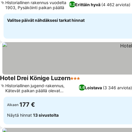
Historiallinen rakennus vuodelta
Erittäin hyvä
(4 462 arviota)
8,2
1903, Pysäköinti paikan päällä
Valitse päivät nähdäksesi tarkat hinnat
Hotel Drei Könige Luzern
3 Tähtiluokitus
Historiallinen jugend-rakennus,
Loistava
(3 346 arviota
8,6
Kätevät paikan päällä olevat
mukavuudet
177 €
Alkaen
Näytä hinnat
13 sivustolta