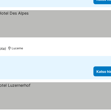
ota)
Lucerne
Katso hi