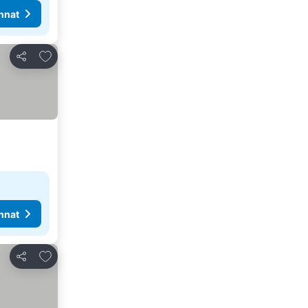
nnat
Lisää suosikkeihin
Jaa
nnat
Lisää suosikkeihin
Jaa