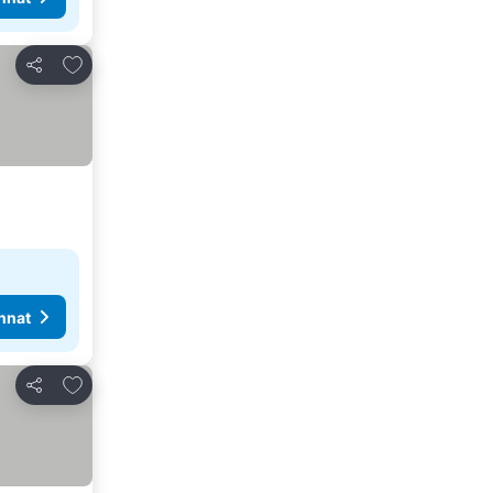
Lisää suosikkeihin
Jaa
nnat
Lisää suosikkeihin
Jaa