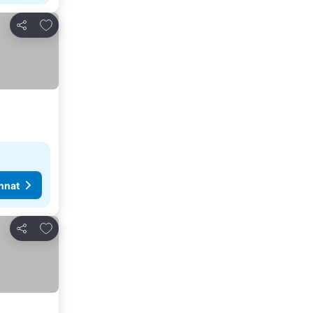
Lisää suosikkeihin
Jaa
nnat
Lisää suosikkeihin
Jaa