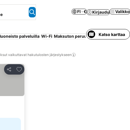
FI · €
Valikko
Kirjaudu
ne
Katso karttaa
uoneisto palveluilla
Wi-Fi
Maksuton peruutus
Ilmastointi
Lemmik
ksut vaikuttavat hakutulosten järjestykseen
Lisää suosikkeihin
Jaa