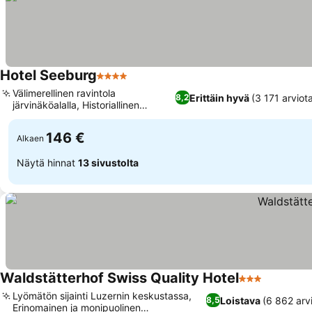
Hotel Seeburg
4 Tähtiluokitus
Välimerellinen ravintola
Erittäin hyvä
(3 171 arviot
8,2
järvinäköalalla, Historiallinen
tapahtumapaikka
146 €
Alkaen
Näytä hinnat
13 sivustolta
Waldstätterhof Swiss Quality Hotel
3 Tähtiluokitu
Lyömätön sijainti Luzernin keskustassa,
Loistava
(6 862 arv
8,5
Erinomainen ja monipuolinen