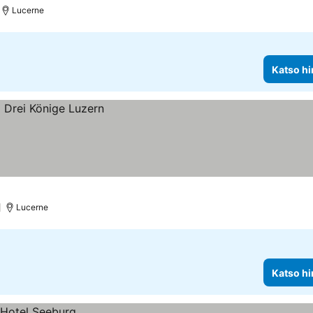
Lucerne
Katso hi
)
Lucerne
Katso hi