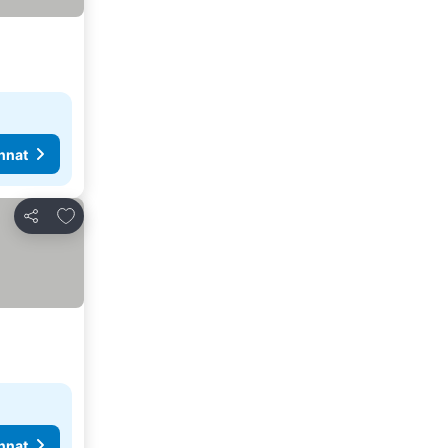
nnat
Lisää suosikkeihin
Jaa
nnat