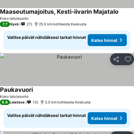
Maaseutumajoitus, Kesti-iivarin Majatalo
Koko talo/asunto
7,7
Hyvä
27
25.0 km kohteesta Keskusta
Valitse päivät nähdäksesi tarkat hinnat
Katso hinnat
Jaa
Li
Paukavuori
Koko talo/asunto
9,6
Loistava
13
3.0 km kohteesta Keskusta
Valitse päivät nähdäksesi tarkat hinnat
Katso hinnat