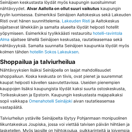
Seinäjoen keskustasta löydät myös kaupungin suosituimmat
nähtävyydet.
Alvar Aallolla on ollut suuri vaikutus
kaupungin
tyylin luomisessa. Esimerkiksi Seinäjoen Aaltokeskus sekä Lakeuden
Risti ovat hänen suunnittelemia.
Lakeuden Risti
ja Aaltokeskus
sijaitsevat lähekkäin ja samalta alueelta löydät helposti hotellit
yöpymiseen. Esimerkiksi tyylikkäästi restauroitu
hotelli-ravintola
Alma
sijaitsee lähellä Seinäjoen keskustaa,
rautatieasemaa
sekä
nähtävyyksiä. Samalta suunnalta Seinäjoen kaupunkia löydät myös
kolmen tähden
hotellin Sokos Lakeuksen
.
Shoppailua ja talviurheilua
Nähtävyyksien lisäksi Seinäjoella on laajat mahdollisuudet
shoppailuun. Koska keskusta on tiivis, ovat pienet ja suuremmat
kaupat helposti kävellen saavutettavissa. Useiden pienempien
kauppojen lisäksi kaupungista löydät kaksi suurta ostoskeskusta,
Torikeskuksen ja Epstorin. Kaupungin keskustasta majapaikaksi
sopii vaikkapa
Omenahotelli Seinäjoki
aivan rautatieasemaa
vastapäätä.
Talviurheilun ystäville Seinäjoelta löytyy Pohjanmaan monipuolinen
liikuntakeskus Joupiska
, jossa voi viettää talvisen päivän hiihtäen ja
lasketellen. Myös lapsille on hiihtokoulua, pulkkarinteitä ja loivempia