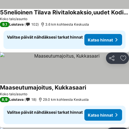
55nelioinen Tilava Rivitalokaksio,uudet Kodinkoneet, Sauna
Koko talo/asunto
9,1
Loistava
102
3.6 km kohteesta Keskusta
Valitse päivät nähdäksesi tarkat hinnat
Katso hinnat
Jaa
Li
Maaseutumajoitus, Kukkasaari
Koko talo/asunto
8,9
Loistava
18
29.0 km kohteesta Keskusta
Valitse päivät nähdäksesi tarkat hinnat
Katso hinnat