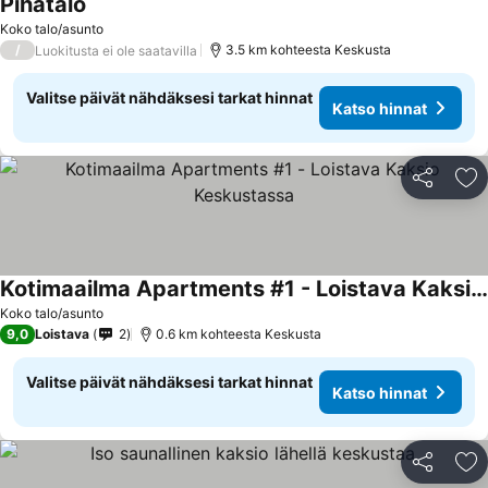
Pihatalo
Koko talo/asunto
/
3.5 km kohteesta Keskusta
Luokitusta ei ole saatavilla
Valitse päivät nähdäksesi tarkat hinnat
Katso hinnat
Jaa
Li
Kotimaailma Apartments #1 - Loistava Kaksio Keskustassa
Koko talo/asunto
9,0
Loistava
2
0.6 km kohteesta Keskusta
Valitse päivät nähdäksesi tarkat hinnat
Katso hinnat
Jaa
Li