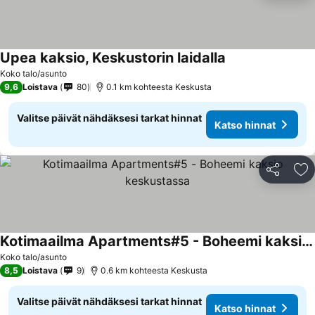
Upea kaksio, Keskustorin laidalla
Koko talo/asunto
9,6
Loistava
80
0.1 km kohteesta Keskusta
Valitse päivät nähdäksesi tarkat hinnat
Katso hinnat
Jaa
Li
Kotimaailma Apartments#5 - Boheemi kaksio keskustassa
Koko talo/asunto
8,5
Loistava
9
0.6 km kohteesta Keskusta
Valitse päivät nähdäksesi tarkat hinnat
Katso hinnat