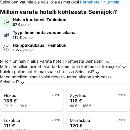
Seinäjoen Vauhtiajoja voisi olla esimerkiksi
Perhehotelli Nurmela
.
Milloin varata hotelli kohteesta Seinäjoki?
Halvin kuukausi: Toukokuu
87 €
per yö
Tyypillinen hinta vuoden aikana
115 €
per yö
Huippukuukausi: Heinäkuu
155 €
per yö
Usein kysytyt kysymykset kohteesta Seinäjok
Milloin on halvin aika varata hotelli kohteesta Seinäjoki?
Milloin hotellien hinnat ovat korkeimmillaan kohteessa Seinäjoki?
Kuinka paljon hotelli maksaa kohteessa Seinäjoki?
Miten hotellien hinnat vaihtelevat vuoden aikana kohteessa
Seinäjoki?
Elokuu
2026
Syyskuu
2026
138 €
116 €
101 €
—
198 €
86 €
—
166 €
Lokakuu
2026
Marraskuu
2026
111 €
120 €