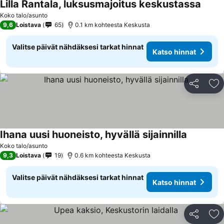
Lilla Rantala, luksusmajoitus keskustassa
Koko talo/asunto
9,6
Loistava
65
0.1 km kohteesta Keskusta
Valitse päivät nähdäksesi tarkat hinnat
Katso hinnat
Jaa
Li
Ihana uusi huoneisto, hyvällä sijainnilla
Koko talo/asunto
9,3
Loistava
19
0.6 km kohteesta Keskusta
Valitse päivät nähdäksesi tarkat hinnat
Katso hinnat
Jaa
Li