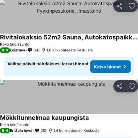
Jaa
Li
Rivitalokaksio 52m2 Sauna, Autokatospaikka, Pyykinpesukone, Ilmastointi
Koko talo/asunto
9,4
Loistava
64
1.0 km kohteesta Keskusta
Valitse päivät nähdäksesi tarkat hinnat
Katso hinnat
Jaa
Li
Mökkitunnelmaa kaupungista
Koko talo/asunto
8,4
Erittäin hyvä
28
1.4 km kohteesta Keskusta