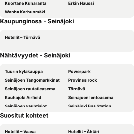
Kuortane Kuharanta
Erkin Haussi
Wanha Karhunmäki
Kaupunginosa - Seinäjoki
Hotellit – Törnävä
Nähtävyydet - Seinäjoki
Tuurin kyläkauppa
Powerpark
Seinäjoen Tangomarkkinat
Provinssirock
Seinäjoen rautatieasema
Törnävä
Kauhajoki Airfield
Seinäjoen lentoasema
Seinäjoen vauhtiajot
Seinäjoki Bus Station
Suositut kohteet
Joupiska
Tractor museum
Hotellit – Vaasa
Hotellit – Ähtäri