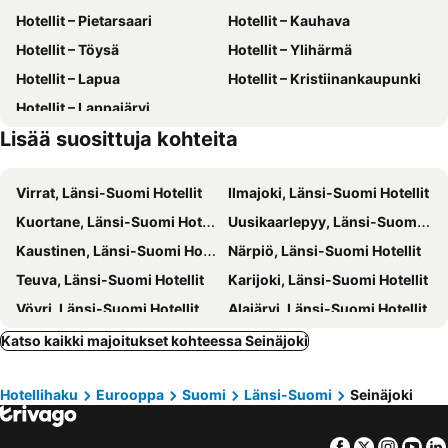
Hotellit – Pietarsaari
Hotellit – Kauhava
Hotellit – Töysä
Hotellit – Ylihärmä
Hotellit – Lapua
Hotellit – Kristiinankaupunki
Hotellit – Lappajärvi
Lisää suosittuja kohteita
Virrat, Länsi-Suomi Hotellit
Ilmajoki, Länsi-Suomi Hotellit
Kuortane, Länsi-Suomi Hotellit
Uusikaarlepyy, Länsi-Suomi Hotellit
Kaustinen, Länsi-Suomi Hotellit
Närpiö, Länsi-Suomi Hotellit
Teuva, Länsi-Suomi Hotellit
Karijoki, Länsi-Suomi Hotellit
Vöyri, Länsi-Suomi Hotellit
Alajärvi, Länsi-Suomi Hotellit
Alavus, Länsi-Suomi Hotellit
Alahärmä, Länsi-Suomi Hotellit
Katso kaikki majoitukset kohteessa Seinäjoki
Kauhajoki, Länsi-Suomi Hotellit
Kihniö, Länsi-Suomi Hotellit
Hotellihaku
Eurooppa
Suomi
Länsi-Suomi
Seinäjoki
Parkano, Länsi-Suomi Hotellit
Mustasaari, Länsi-Suomi Hotellit
Peräseinäjoki, Länsi-Suomi Hotellit
Veteli, Länsi-Suomi Hotellit
Facebook
Twitter
Insta
Yo