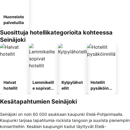
Huoneisto
palveluilla
Suosittuja hotellikategorioita kohteessa
Seinäjoki
Halvat
Lemmikeill
Kylpylähot
Hotellit
hotellit
e sopivat
ellit
pysäköinni
hotellit
llä
Kesätapahtumien Seinäjoki
Seinäjoki on noin 60 000 asukkaan kaupunki Etelä-Pohjanmaalla.
Kaupunki tarjoaa tapahtumia rockista tangoon ja suurista pienempiin
konsertteihin. Kesäisin kaupungin kadut täyttyvät Etelä-