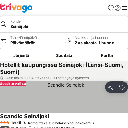
Suosikit
Kirjaud
Val
Kohde
Seinäjoki
Tulo-/lähtöpäivä
Asiakkaat ja huoneet
Päivämäärät
2 asiakasta, 1 huone
Järjestä
Suodata
Kartta
Hotellit kaupungissa Seinäjoki (Länsi-Suomi,
Suomi)
Näin maksut vaikuttavat hakutulosten järjestykseen
Suosittu valinta
Jaa
Li
Scandic Seinäjoki
Hotelli
Rentouttava suomalainen saunakokemus
3 Tähtiluokitus