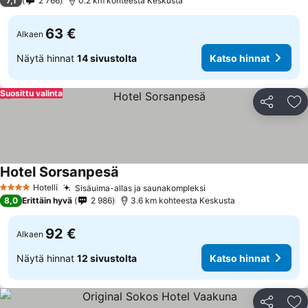
7,1
2 766
0.2 km kohteesta Keskusta
63 €
Alkaen
Näytä hinnat
14 sivustolta
Katso hinnat
Suosittu valinta
Jaa
Li
Hotel Sorsanpesä
Hotelli
Sisäuima-allas ja saunakompleksi
4 Tähtiluokitus
8,0
Erittäin hyvä
2 986
3.6 km kohteesta Keskusta
92 €
Alkaen
Näytä hinnat
12 sivustolta
Katso hinnat