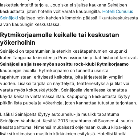
laskettelurinteitä tarjolla. Joupiska ei sijaitse kaukana Seinäjoen
keskustasta, joten hotellin voit varata kaupungilta.
Hotelli Cumulus
Seinäjoki
sijaitsee noin kahden kilometrin päässä liikuntakeskuksesta
aivan kaupungin keskustassa.
Rytmikorjaamolle keikalle tai keskustan
yökerhoihin
Seinäjoki on tapahtumien ja etenkin kesätapahtumien kaupunki
kuten Tangomarkkinoiden ja Provinssirockin pitkät historiat kertovat.
Seinäjoella sijaitsee myös suosittu rock-klubi Rytmikorjaamo
kaupungin laidalla. Rytmikorjaamo on tunnettu useista
tapahtumistaan, erityisesti keikoista, joita järjestetään ympäri
vuoden. Lisäksi tarjolla on näyttelyitä, teatteriesityksiä ja tilat voi
varata myös kokouskäyttöön. Seinäjoella vieraillessa kannattaa
käydä keikalla viettämässä iltaa. Kapupungin keskustasta löytyy
pitkän lista pubeja ja yökerhoja, joten kannattaa tutustua tarjontaan.
Lisäksi Seinäjoelta löytyy autourheilu- ja musiikkitapahtuma
Seinäjoen Vauhtiajot
. Kesällä 2013 tapahtuma oli Suomen 4. suurin
kesätapahtuma. Nimensä mukaisesti ohjelmaan kuuluu kilpa-ajon
lisäksi kotimaisen musiikin kärkinimien esityksiä. Hotellisi lähellä