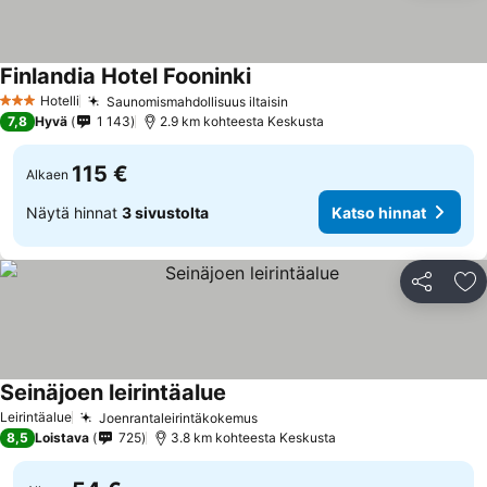
Finlandia Hotel Fooninki
Hotelli
Saunomismahdollisuus iltaisin
3 Tähtiluokitus
7,8
Hyvä
1 143
2.9 km kohteesta Keskusta
115 €
Alkaen
Näytä hinnat
3 sivustolta
Katso hinnat
Jaa
Li
Seinäjoen leirintäalue
Leirintäalue
Joenrantaleirintäkokemus
8,5
Loistava
725
3.8 km kohteesta Keskusta