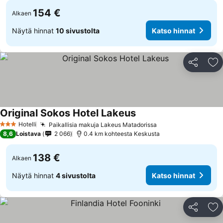
154 €
Alkaen
Näytä hinnat
10 sivustolta
Katso hinnat
Jaa
Li
Original Sokos Hotel Lakeus
Hotelli
Paikallisia makuja Lakeus Matadorissa
3 Tähtiluokitus
8,6
Loistava
2 066
0.4 km kohteesta Keskusta
138 €
Alkaen
Näytä hinnat
4 sivustolta
Katso hinnat
Jaa
Li