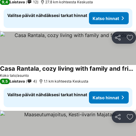
9,4
Loistava
12
27.8 km kohteesta Keskusta
Valitse päivät nähdäksesi tarkat hinnat
Katso hinnat
Jaa
Li
Casa Rantala, cozy living with family and friends
Koko talo/asunto
9,5
Loistava
4
1.1 km kohteesta Keskusta
Valitse päivät nähdäksesi tarkat hinnat
Katso hinnat
Jaa
Li