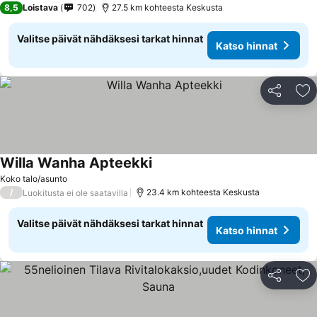
8,5
Loistava
702
27.5 km kohteesta Keskusta
Valitse päivät nähdäksesi tarkat hinnat
Katso hinnat
Jaa
Li
Willa Wanha Apteekki
Koko talo/asunto
/
23.4 km kohteesta Keskusta
Luokitusta ei ole saatavilla
Valitse päivät nähdäksesi tarkat hinnat
Katso hinnat
Jaa
Li