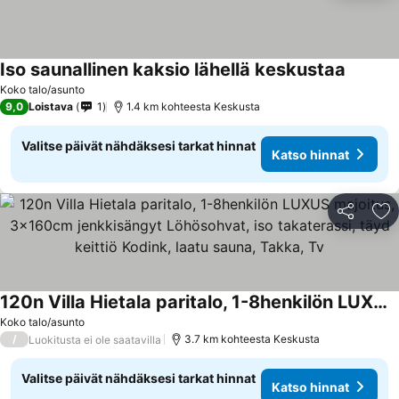
Iso saunallinen kaksio lähellä keskustaa
Koko talo/asunto
9,0
Loistava
1
1.4 km kohteesta Keskusta
Valitse päivät nähdäksesi tarkat hinnat
Katso hinnat
Jaa
Li
120n Villa Hietala paritalo, 1-8henkilön LUXUS majoitus, 3x160cm jenkkisängyt Löhösohvat, iso takaterassi, täyd keittiö Kodink, laatu sauna, Takka, Tv
Koko talo/asunto
/
3.7 km kohteesta Keskusta
Luokitusta ei ole saatavilla
Valitse päivät nähdäksesi tarkat hinnat
Katso hinnat