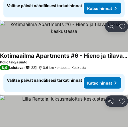
Valitse päivät nähdäksesi tarkat hinnat
Katso hinnat
Jaa
Li
Kotimaailma Apartments #6 - Hieno ja tilava kaksio keskustassa
Koko talo/asunto
8,9
Loistava
22
0.6 km kohteesta Keskusta
Valitse päivät nähdäksesi tarkat hinnat
Katso hinnat
Jaa
Li