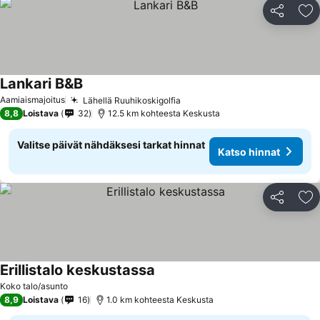
Jaa
Li
Lankari B&B
Aamiaismajoitus
Lähellä Ruuhikoskigolfia
8,8
Loistava
32
12.5 km kohteesta Keskusta
Valitse päivät nähdäksesi tarkat hinnat
Katso hinnat
Jaa
Li
Erillistalo keskustassa
Koko talo/asunto
8,9
Loistava
16
1.0 km kohteesta Keskusta