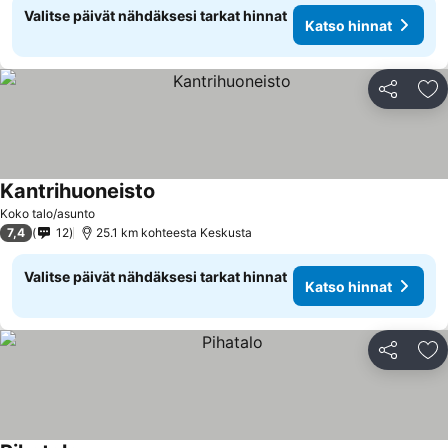
Valitse päivät nähdäksesi tarkat hinnat
Katso hinnat
Jaa
Li
Kantrihuoneisto
Koko talo/asunto
7,4
12
25.1 km kohteesta Keskusta
Valitse päivät nähdäksesi tarkat hinnat
Katso hinnat
Jaa
Li