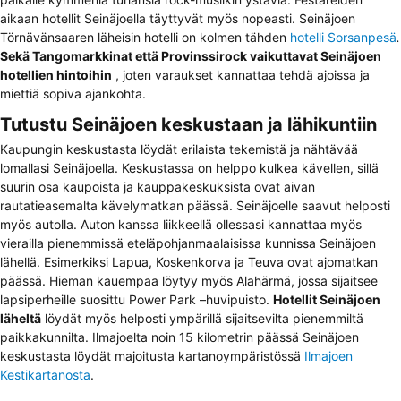
aikaan hotellit Seinäjoella täyttyvät myös nopeasti. Seinäjoen
Törnävänsaaren läheisin hotelli on kolmen tähden
hotelli Sorsanpesä
.
Sekä Tangomarkkinat että Provinssirock vaikuttavat Seinäjoen
hotellien hintoihin
, joten varaukset kannattaa tehdä ajoissa ja
miettiä sopiva ajankohta.
Tutustu Seinäjoen keskustaan ja lähikuntiin
Kaupungin keskustasta löydät erilaista tekemistä ja nähtävää
lomallasi Seinäjoella. Keskustassa on helppo kulkea kävellen, sillä
suurin osa kaupoista ja kauppakeskuksista ovat aivan
rautatieasemalta kävelymatkan päässä. Seinäjoelle saavut helposti
myös autolla. Auton kanssa liikkeellä ollessasi kannattaa myös
vierailla pienemmissä eteläpohjanmaalaisissa kunnissa Seinäjoen
lähellä. Esimerkiksi Lapua, Koskenkorva ja Teuva ovat ajomatkan
päässä. Hieman kauempaa löytyy myös Alahärmä, jossa sijaitsee
lapsiperheille suosittu Power Park –huvipuisto.
Hotellit Seinäjoen
läheltä
löydät myös helposti ympärillä sijaitsevilta pienemmiltä
paikkakunnilta. Ilmajoelta noin 15 kilometrin päässä Seinäjoen
keskustasta löydät majoitusta kartanoympäristössä
Ilmajoen
Kestikartanosta
.