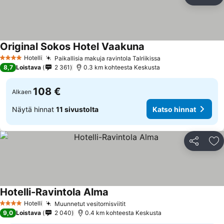
Jaa
Li
Original Sokos Hotel Vaakuna
Hotelli
Paikallisia makuja ravintola Talriikissa
4 Tähtiluokitus
8,7
Loistava
2 361
0.3 km kohteesta Keskusta
108 €
Alkaen
Näytä hinnat
11 sivustolta
Katso hinnat
Jaa
Li
Hotelli-Ravintola Alma
Hotelli
Muunnetut vesitornisviitit
4 Tähtiluokitus
9,0
Loistava
2 040
0.4 km kohteesta Keskusta