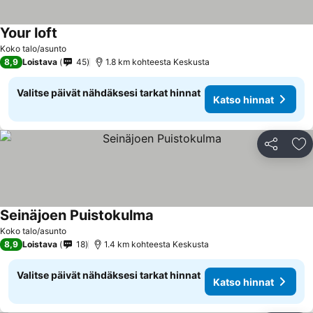
Your loft
Koko talo/asunto
8,9
Loistava
45
1.8 km kohteesta Keskusta
Valitse päivät nähdäksesi tarkat hinnat
Katso hinnat
Jaa
Li
Seinäjoen Puistokulma
Koko talo/asunto
8,9
Loistava
18
1.4 km kohteesta Keskusta
Valitse päivät nähdäksesi tarkat hinnat
Katso hinnat