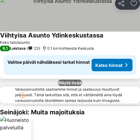
Jaa
Li
Viihtyisa Asunto Ydinkeskustassa
Koko talo/asunto
9,1
Loistava
23
0.1 km kohteesta Keskusta
Valitse päivät nähdäksesi tarkat hinnat
Katso hinnat
Näytä lisää
Varaussivustoilta saamamme hinnat ja saatavuus muuttuvat
jatkuvasti. Tämä tarkoittaa sitä, että et välttämättä aina löydä
varaussivustolta täsmälleen samaa tarjousta kuin trivagosta.
Seinäjoki: Muita majoituksia