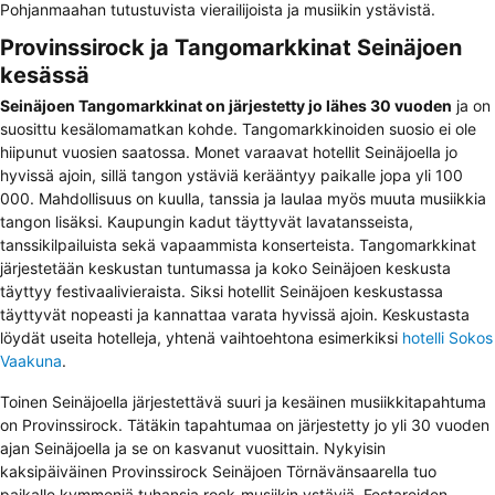
Pohjanmaahan tutustuvista vierailijoista ja musiikin ystävistä.
Provinssirock ja Tangomarkkinat Seinäjoen
kesässä
Seinäjoen Tangomarkkinat on järjestetty jo lähes 30 vuoden
ja on
suosittu kesälomamatkan kohde. Tangomarkkinoiden suosio ei ole
hiipunut vuosien saatossa. Monet varaavat hotellit Seinäjoella jo
hyvissä ajoin, sillä tangon ystäviä kerääntyy paikalle jopa yli 100
000. Mahdollisuus on kuulla, tanssia ja laulaa myös muuta musiikkia
tangon lisäksi. Kaupungin kadut täyttyvät lavatansseista,
tanssikilpailuista sekä vapaammista konserteista. Tangomarkkinat
järjestetään keskustan tuntumassa ja koko Seinäjoen keskusta
täyttyy festivaalivieraista. Siksi hotellit Seinäjoen keskustassa
täyttyvät nopeasti ja kannattaa varata hyvissä ajoin. Keskustasta
löydät useita hotelleja, yhtenä vaihtoehtona esimerkiksi
hotelli Sokos
Vaakuna
.
Toinen Seinäjoella järjestettävä suuri ja kesäinen musiikkitapahtuma
on
Provinssirock
. Tätäkin tapahtumaa on järjestetty jo yli 30 vuoden
ajan Seinäjoella ja se on kasvanut vuosittain. Nykyisin
kaksipäiväinen Provinssirock Seinäjoen
Törnävänsaarella
tuo
paikalle kymmeniä tuhansia rock-musiikin ystäviä. Festareiden