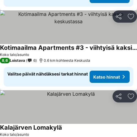
Jaa
Li
Kotimaailma Apartments #3 - viihtyisä kaksio keskustassa
Koko talo/asunto
8,6
Loistava
6
0.6 km kohteesta Keskusta
Valitse päivät nähdäksesi tarkat hinnat
Katso hinnat
Jaa
Li
Kalajärven Lomakylä
Koko talo/asunto