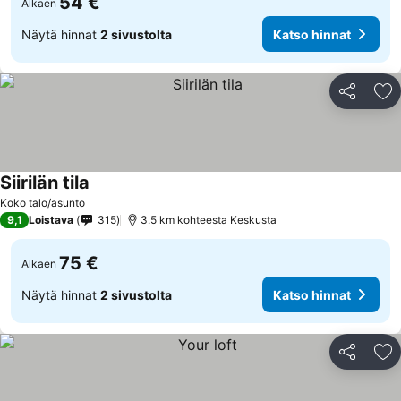
54 €
Alkaen
Näytä hinnat
2 sivustolta
Katso hinnat
Jaa
Li
Siirilän tila
Koko talo/asunto
9,1
Loistava
315
3.5 km kohteesta Keskusta
75 €
Alkaen
Näytä hinnat
2 sivustolta
Katso hinnat
Jaa
Li