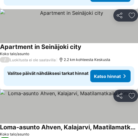
Jaa
Li
Apartment in Seinäjoki city
Koko talo/asunto
/
2.2 km kohteesta Keskusta
Luokitusta ei ole saatavilla
Valitse päivät nähdäksesi tarkat hinnat
Katso hinnat
Jaa
Li
Loma-asunto Ahven, Kalajarvi, Maatilamatkailu Ilomaki
Koko talo/asunto