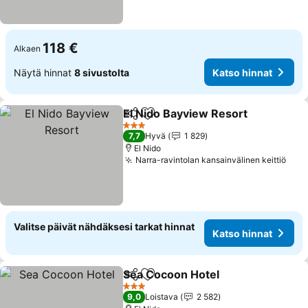
118 €
Alkaen
Näytä hinnat
8 sivustolta
Katso hinnat
El Nido Bayview Resort
Jaa
Lisää suosikkeihin
3 Tähtiluokitus
7,7
Hyvä
1 829
El Nido
Narra-ravintolan kansainvälinen keittiö
Valitse päivät nähdäksesi tarkat hinnat
Katso hinnat
Sea Cocoon Hotel
Jaa
Lisää suosikkeihin
3 Tähtiluokitus
9,0
Loistava
2 582