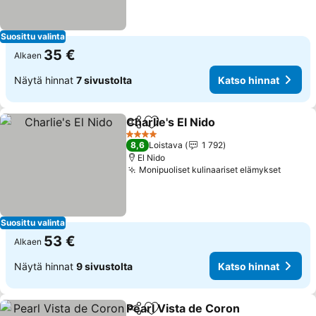
Suosittu valinta
35 €
Alkaen
Näytä hinnat
7 sivustolta
Katso hinnat
Charlie's El Nido
Jaa
Lisää suosikkeihin
4 Tähtiluokitus
8,6
Loistava
1 792
El Nido
Monipuoliset kulinaariset elämykset
Suosittu valinta
53 €
Alkaen
Näytä hinnat
9 sivustolta
Katso hinnat
Pearl Vista de Coron
Jaa
Lisää suosikkeihin