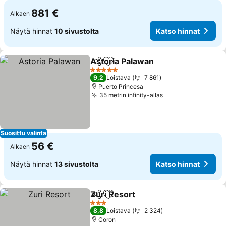
881 €
Alkaen
Näytä hinnat
10 sivustolta
Katso hinnat
Astoria Palawan
Jaa
Lisää suosikkeihin
5 Tähtiluokitus
9,2
Loistava
7 861
Puerto Princesa
35 metrin infinity-allas
Suosittu valinta
56 €
Alkaen
Näytä hinnat
13 sivustolta
Katso hinnat
Zuri Resort
Jaa
Lisää suosikkeihin
3 Tähtiluokitus
8,8
Loistava
2 324
Coron