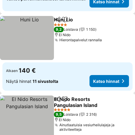
Katso hinnat
Huni Lio
Jaa
Lisää suosikkeihin
4 Tähtiluokitus
9,2
Loistava
1 150
El Nido
Hierontapalvelut rannalla
140 €
Alkaen
Näytä hinnat
11 sivustolta
Katso hinnat
El Nido Resorts
Jaa
Lisää suosikkeihin
Pangulasian Island
5 Tähtiluokitus
9,5
Loistava
2 316
El Nido
Ainutlaatuisia vesiurheilulajeja ja
aktiviteetteja