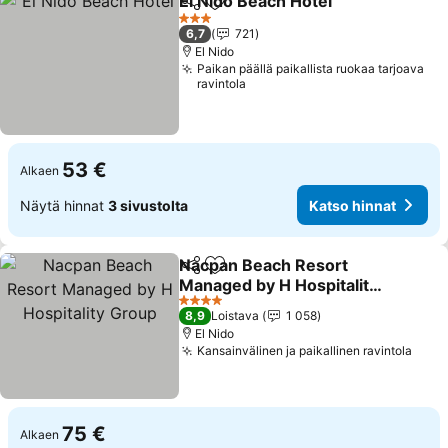
El Nido Beach Hotel
Jaa
Lisää suosikkeihin
3 Tähtiluokitus
6,7
721
El Nido
Paikan päällä paikallista ruokaa tarjoava
ravintola
53 €
Alkaen
Näytä hinnat
3 sivustolta
Katso hinnat
Nacpan Beach Resort
Jaa
Lisää suosikkeihin
Managed by H Hospitality
Group
4 Tähtiluokitus
8,9
Loistava
1 058
El Nido
Kansainvälinen ja paikallinen ravintola
75 €
Alkaen