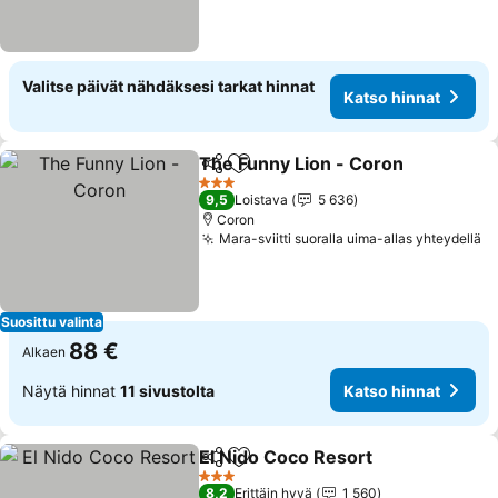
Valitse päivät nähdäksesi tarkat hinnat
Katso hinnat
The Funny Lion - Coron
Jaa
Lisää suosikkeihin
3 Tähtiluokitus
9,5
Loistava
5 636
Coron
Mara-sviitti suoralla uima-allas yhteydellä
Suosittu valinta
88 €
Alkaen
Näytä hinnat
11 sivustolta
Katso hinnat
El Nido Coco Resort
Jaa
Lisää suosikkeihin
3 Tähtiluokitus
8,2
Erittäin hyvä
1 560