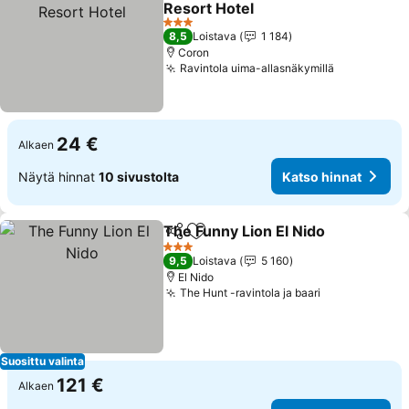
Resort Hotel
3 Tähtiluokitus
8,5
Loistava
1 184
Coron
Ravintola uima-allasnäkymillä
24 €
Alkaen
Näytä hinnat
10 sivustolta
Katso hinnat
The Funny Lion El Nido
Jaa
Lisää suosikkeihin
3 Tähtiluokitus
9,5
Loistava
5 160
El Nido
The Hunt -ravintola ja baari
Suosittu valinta
121 €
Alkaen