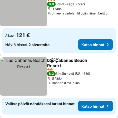
3 Tähtiluokitus
8,9
Loistava
2 507
El Nido
Jinjer-ravintolan filippiiniläinen keittiö
121 €
Alkaen
Näytä hinnat
2 sivustolta
Katso hinnat
Las Cabanas Beach
Jaa
Lisää suosikkeihin
Resort
2 Tähtiluokitus
8,2
Erittäin hyvä
1 689
El Nido
Rannan uima-allas
Valitse päivät nähdäksesi tarkat hinnat
Katso hinnat