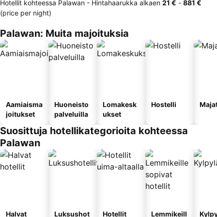
Hotellit kohteessa Palawan -
Hintahaarukka
alkaen
‎21 €
-
‎881 €
(price per night)
Palawan: Muita majoituksia
Aamiaisma
Huoneisto
Lomakesk
Hostelli
Maja
joitukset
palveluilla
ukset
Suosittuja hotellikategorioita kohteessa
Palawan
Halvat
Luksushot
Hotellit
Lemmikeill
Kylp