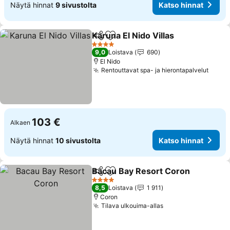
Näytä hinnat
9 sivustolta
Katso hinnat
Karuna El Nido Villas
Jaa
Lisää suosikkeihin
4 Tähtiluokitus
9,0
Loistava
690
El Nido
Rentouttavat spa- ja hierontapalvelut
103 €
Alkaen
Näytä hinnat
10 sivustolta
Katso hinnat
Bacau Bay Resort Coron
Jaa
Lisää suosikkeihin
4 Tähtiluokitus
8,5
Loistava
1 911
Coron
Tilava ulkouima-allas