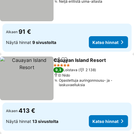
Neljä erillistä uima-allasta
91 €
Alkaen
Näytä hinnat
9 sivustolta
Katso hinnat
Cauayan Island Resort
Jaa
Lisää suosikkeihin
5 Tähtiluokitus
9,3
Loistava
2 138
El Nido
Opastettuja auringonnousu- ja -
laskuvaelluksia
413 €
Alkaen
Näytä hinnat
13 sivustolta
Katso hinnat