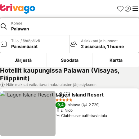
Suosikit
Kirjaud
Val
Kohde
Palawan
Tulo-/lähtöpäivä
Asiakkaat ja huoneet
Päivämäärät
2 asiakasta, 1 huone
Järjestä
Suodata
Kartta
Hotellit kaupungissa Palawan (Visayas,
Filippiinit)
Näin maksut vaikuttavat hakutulosten järjestykseen
Lagen Island Resort
Jaa
Lisää suosikkeihin
5 Tähtiluokitus
9,4
Loistava
2 729
El Nido
Clubhouse-buffetravintola