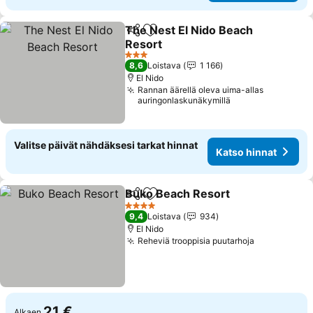
The Nest El Nido Beach
Jaa
Lisää suosikkeihin
Resort
3 Tähtiluokitus
8,6
Loistava
1 166
El Nido
Rannan äärellä oleva uima-allas
auringonlaskunäkymillä
Valitse päivät nähdäksesi tarkat hinnat
Katso hinnat
Buko Beach Resort
Jaa
Lisää suosikkeihin
4 Tähtiluokitus
9,4
Loistava
934
El Nido
Reheviä trooppisia puutarhoja
21 €
Alkaen