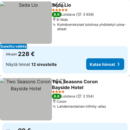
Seda Lio
Jaa
Lisää suosikkeihin
5 Tähtiluokitus
8,9
Loistava
3 636
El Nido
Kolmikerroksiset toisiinsa yhdistetyt uima-
altaat
Suosittu valinta
228 €
Alkaen
Näytä hinnat
12 sivustolta
Katso hinnat
Two Seasons Coron
Jaa
Lisää suosikkeihin
Bayside Hotel
4 Tähtiluokitus
8,8
Loistava
3 554
Coron
Lahdenrantainen infinity-allas