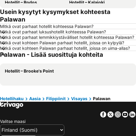
Hotellit – Rodos
Hotellit – Kalajoki
Usein kysytyt kysymykset kohteesta
Hotellit – Alanya
Hotellit – Joensuu
Palawan
Hotellit – Fuengirola
Hotellit – Kööpenhamina
Mitkä ovat parhaat hotellit kohteessa Palawan?
Hotellit – Savonlinna
Hotellit – Gdańsk
Mitkä ovat parhaat luksushotellit kohteessa Palawan?
Mitkä ovat parhaat lemmikkiystävälliset hotellit kohteessa Palawan?
Hotellit – Lahti
Hotellit – Hämeenlinna
Mitkä ovat kohteen Palawan parhaat hotellit, joissa on kylpylä?
Hotellit – Seinäjoki
Hotellit – Kreikka
Mitkä ovat kohteen Palawan parhaat hotellit, joissa on uima-allas?
Palawan - Lisää suosittuja kohteita
Hotellit – Malta
Hotellit – Aurinkorannikko
Hotellit – Teneriffa
Hotellit – Gardajärvi
Hotellit – Brooke's Point
Hotellit – Phuket
Hotellit – Koh Lanta
Hotellit – Santorini Saari
Hotellit – Viro
Hotellit – Espanja
Hotellit – Koh Samui
Hotellihaku
Aasia
Filippiinit
Visayas
Palawan
Hotellit – Kos Saari
Hotellit – Kypros
Hotellit – Lofoten
Hotellit – Uusimaa
Facebook
Twitter
Insta
Yo
Hotellit – Ylläs
Hotellit – Madeira
Valitse maasi
Hotellit – Kroatia
Hotellit – Saarenmaa