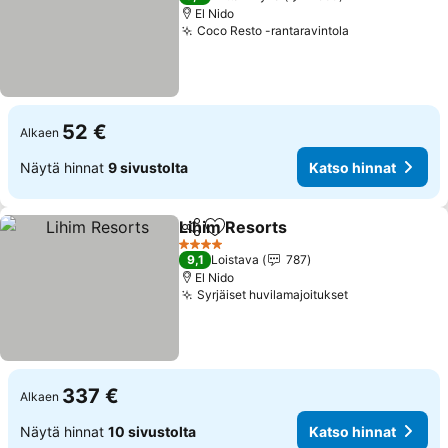
El Nido
Coco Resto -rantaravintola
52 €
Alkaen
Näytä hinnat
9 sivustolta
Katso hinnat
Lihim Resorts
Jaa
Lisää suosikkeihin
4 Tähtiluokitus
9,1
Loistava
787
El Nido
Syrjäiset huvilamajoitukset
337 €
Alkaen
Näytä hinnat
10 sivustolta
Katso hinnat