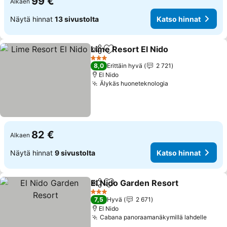
99 €
Alkaen
Näytä hinnat
13 sivustolta
Katso hinnat
Lime Resort El Nido
Jaa
Lisää suosikkeihin
3 Tähtiluokitus
8,0
Erittäin hyvä
2 721
El Nido
Älykäs huoneteknologia
82 €
Alkaen
Näytä hinnat
9 sivustolta
Katso hinnat
El Nido Garden Resort
Jaa
Lisää suosikkeihin
3 Tähtiluokitus
7,5
Hyvä
2 671
El Nido
Cabana panoraamanäkymillä lahdelle