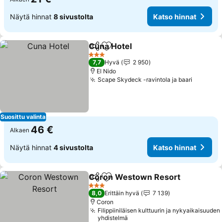
Näytä hinnat
8 sivustolta
Katso hinnat
Cuna Hotel
Jaa
Lisää suosikkeihin
3 Tähtiluokitus
7,7
Hyvä
2 950
El Nido
Scape Skydeck -ravintola ja baari
Suosittu valinta
46 €
Alkaen
Näytä hinnat
4 sivustolta
Katso hinnat
Coron Westown Resort
Jaa
Lisää suosikkeihin
3 Tähtiluokitus
8,0
Erittäin hyvä
7 139
Coron
Filippiiniläisen kulttuurin ja nykyaikaisuuden
yhdistelmä