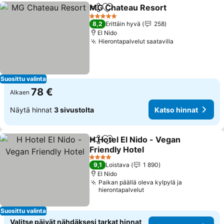
MG Chateau Resort
Jaa
Lisää suosikkeihin
5 Tähtiluokitus
8,2
Erittäin hyvä
258
El Nido
Hierontapalvelut saatavilla
Suosittu valinta
78 €
Alkaen
Näytä hinnat
3 sivustolta
Katso hinnat
H Hotel El Nido - Vegan
Jaa
Lisää suosikkeihin
Friendly Hotel
4 Tähtiluokitus
9,1
Loistava
1 890
El Nido
Paikan päällä oleva kylpylä ja
hierontapalvelut
Suosittu valinta
Valitse päivät nähdäksesi tarkat hinnat