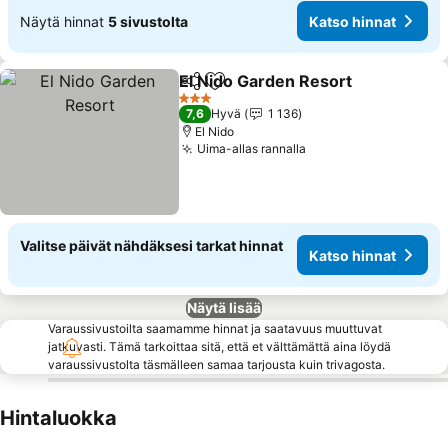
Näytä hinnat
5 sivustolta
Katso hinnat
El Nido Garden Resort
Jaa
Lisää suosikkeihin
3 Tähtiluokitus
7,6
Hyvä
1 136
El Nido
Uima-allas rannalla
Valitse päivät nähdäksesi tarkat hinnat
Katso hinnat
Näytä lisää
Varaussivustoilta saamamme hinnat ja saatavuus muuttuvat
jatkuvasti. Tämä tarkoittaa sitä, että et välttämättä aina löydä
varaussivustolta täsmälleen samaa tarjousta kuin trivagosta.
Hintaluokka