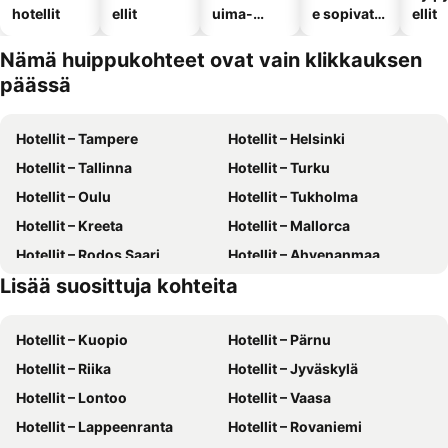
hotellit
ellit
uima-
e sopivat
ellit
altaalla
hotellit
Nämä huippukohteet ovat vain klikkauksen
päässä
Hotellit – Tampere
Hotellit – Helsinki
Hotellit – Tallinna
Hotellit – Turku
Hotellit – Oulu
Hotellit – Tukholma
Hotellit – Kreeta
Hotellit – Mallorca
Hotellit – Rodos Saari
Hotellit – Ahvenanmaa
Lisää suosittuja kohteita
Hotellit – Suomi
Hotellit – Gran Canaria
Hotellit – Kuopio
Hotellit – Pärnu
Hotellit – Riika
Hotellit – Jyväskylä
Hotellit – Lontoo
Hotellit – Vaasa
Hotellit – Lappeenranta
Hotellit – Rovaniemi