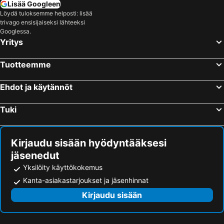
Lisää Googleen
Löydä tuloksemme helposti: lisää
trivago ensisijaiseksi lähteeksi
Googlessa.
Yritys
Tuotteemme
Ehdot ja käytännöt
Tuki
Kirjaudu sisään hyödyntääksesi
jäsenedut
Yksilöity käyttökokemus
Kanta-asiakastarjoukset ja jäsenhinnat
Kirjaudu sisään