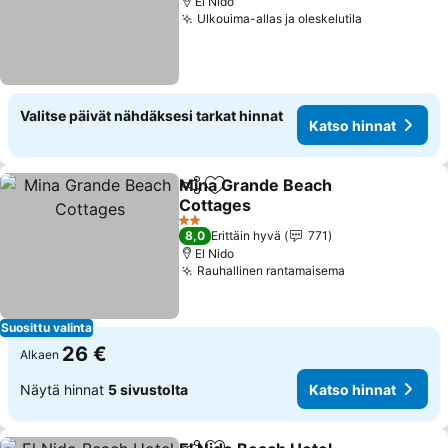
El Nido
Ulkouima-allas ja oleskelutila
Valitse päivät nähdäksesi tarkat hinnat
Katso hinnat
Mina Grande Beach
Jaa
Lisää suosikkeihin
Cottages
2 Tähtiluokitus
8,0
Erittäin hyvä
771
El Nido
Rauhallinen rantamaisema
Suosittu valinta
26 €
Alkaen
Näytä hinnat
5 sivustolta
Katso hinnat