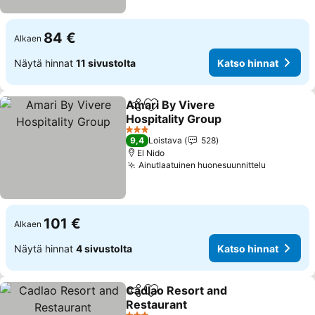
84 €
Alkaen
Näytä hinnat
11 sivustolta
Katso hinnat
Amari By Vivere
Jaa
Lisää suosikkeihin
Hospitality Group
3 Tähtiluokitus
9,4
Loistava
528
El Nido
Ainutlaatuinen huonesuunnittelu
101 €
Alkaen
Näytä hinnat
4 sivustolta
Katso hinnat
Cadlao Resort and
Jaa
Lisää suosikkeihin
Restaurant