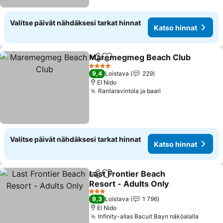
Valitse päivät nähdäksesi tarkat hinnat
Katso hinnat
Maremegmeg Beach Club
Jaa
Lisää suosikkeihin
4 Tähtiluokitus
9,4
Loistava
229
El Nido
Rantaravintola ja baari
Valitse päivät nähdäksesi tarkat hinnat
Katso hinnat
Last Frontier Beach
Jaa
Lisää suosikkeihin
Resort - Adults Only
3 Tähtiluokitus
9,3
Loistava
1 796
El Nido
Infinity-allas Bacuit Bayn näköalalla