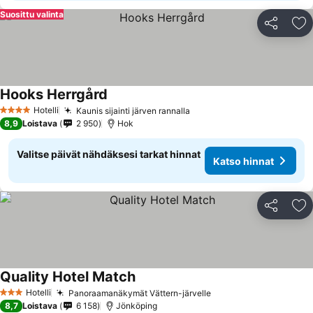
Suosittu valinta
Jaa
Li
Hooks Herrgård
Hotelli
Kaunis sijainti järven rannalla
4 Tähtiluokitus
8,9
Loistava
2 950
Hok
Valitse päivät nähdäksesi tarkat hinnat
Katso hinnat
Jaa
Li
Quality Hotel Match
Hotelli
Panoraamanäkymät Vättern-järvelle
3 Tähtiluokitus
8,7
Loistava
6 158
Jönköping