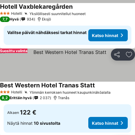
Hotell Vaxblekaregården
Hotelli
Yksilöllisesti suunnitellut huoneet
3 Tähtiluokitus
7,7
Hyvä
934
Eksjö
Valitse päivät nähdäksesi tarkat hinnat
Katso hinnat
Suosittu valinta
Jaa
Li
Best Western Hotel Tranas Statt
Hotelli
Ylimmän kerroksen huoneet kaupunkinäköalalla
3 Tähtiluokitus
8,2
Erittäin hyvä
2 037
Tranås
122 €
Alkaen
Näytä hinnat
10 sivustolta
Katso hinnat