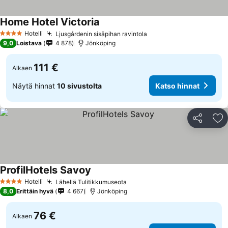
Home Hotel Victoria
Hotelli
Ljusgårdenin sisäpihan ravintola
4 Tähtiluokitus
9,0
Loistava
4 878
Jönköping
111 €
Alkaen
Näytä hinnat
10 sivustolta
Katso hinnat
Jaa
Li
ProfilHotels Savoy
Hotelli
Lähellä Tulitikkumuseota
4 Tähtiluokitus
8,0
Erittäin hyvä
4 667
Jönköping
76 €
Alkaen