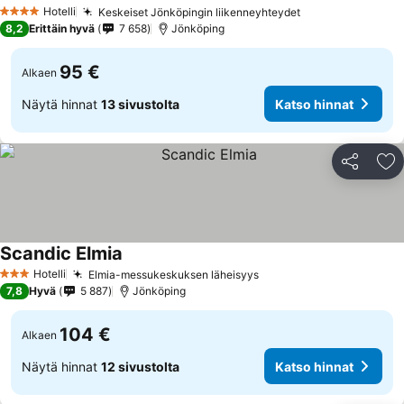
Hotelli
Keskeiset Jönköpingin liikenneyhteydet
4 Tähtiluokitus
8,2
Erittäin hyvä
7 658
Jönköping
95 €
Alkaen
Näytä hinnat
13 sivustolta
Katso hinnat
Jaa
Li
Scandic Elmia
Hotelli
Elmia-messukeskuksen läheisyys
3 Tähtiluokitus
7,8
Hyvä
5 887
Jönköping
104 €
Alkaen
Näytä hinnat
12 sivustolta
Katso hinnat