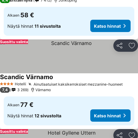
8,4
Erittäin hyvä
7 412
Jönköping
58 €
Alkaen
Näytä hinnat
11 sivustolta
Katso hinnat
Suosittu valinta
Jaa
Li
Scandic Värnamo
Hotelli
Ainutlaatuiset kaksikerroksiset mezzanine-huoneet
4 Tähtiluokitus
7,4
3 269
Värnamo
77 €
Alkaen
Näytä hinnat
12 sivustolta
Katso hinnat
Suosittu valinta