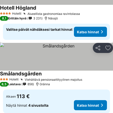
Hotell Högland
Hotelli
Alueellista gastronomiaa ravintolassa
4 Tähtiluokitus
8,1
Erittäin hyvä
3 231
Nässjö
Valitse päivät nähdäksesi tarkat hinnat
Katso hinnat
Jaa
Li
Smålandsgården
Hotelli
Viehättävä pensionaattityylinen majoitus
3 Tähtiluokitus
8,5
Loistava
856
Gränna
113 €
Alkaen
Näytä hinnat
4 sivustolta
Katso hinnat