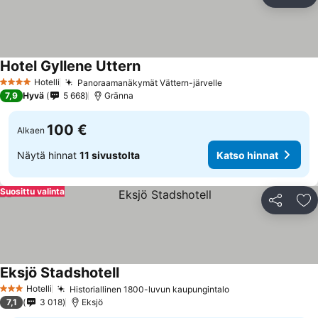
Jaa
Li
Hotel Gyllene Uttern
Hotelli
Panoraamanäkymät Vättern-järvelle
4 Tähtiluokitus
7,9
Hyvä
5 668
Gränna
100 €
Alkaen
Näytä hinnat
11 sivustolta
Katso hinnat
Suosittu valinta
Jaa
Li
Eksjö Stadshotell
Hotelli
Historiallinen 1800-luvun kaupungintalo
3 Tähtiluokitus
7,1
3 018
Eksjö