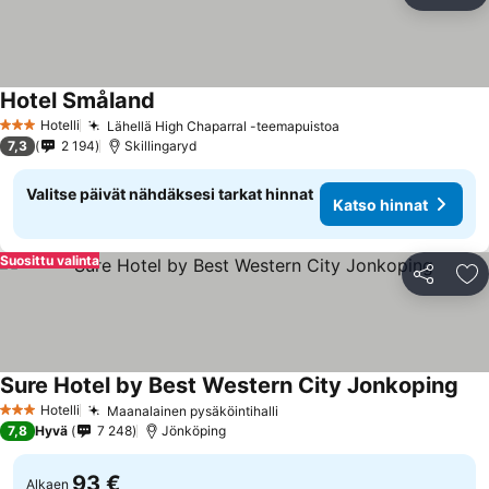
Li
Hotel Småland
Hotelli
Lähellä High Chaparral -teemapuistoa
3 Tähtiluokitus
7,3
2 194
Skillingaryd
Valitse päivät nähdäksesi tarkat hinnat
Katso hinnat
Suosittu valinta
Jaa
Li
Sure Hotel by Best Western City Jonkoping
Hotelli
Maanalainen pysäköintihalli
3 Tähtiluokitus
7,8
Hyvä
7 248
Jönköping
93 €
Alkaen