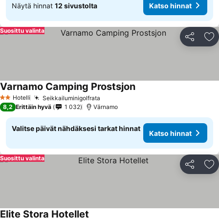
Näytä hinnat
12 sivustolta
Katso hinnat
Suosittu valinta
Jaa
Li
Varnamo Camping Prostsjon
Hotelli
Seikkailuminigolfrata
2 Tähtiluokitus
8,2
Erittäin hyvä
1 032
Värnamo
Valitse päivät nähdäksesi tarkat hinnat
Katso hinnat
Suosittu valinta
Jaa
Li
Elite Stora Hotellet