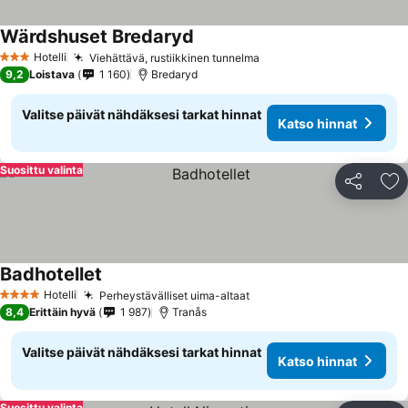
Wärdshuset Bredaryd
Hotelli
Viehättävä, rustiikkinen tunnelma
3 Tähtiluokitus
9,2
Loistava
1 160
Bredaryd
Valitse päivät nähdäksesi tarkat hinnat
Katso hinnat
Suosittu valinta
Jaa
Li
Badhotellet
Hotelli
Perheystävälliset uima-altaat
4 Tähtiluokitus
8,4
Erittäin hyvä
1 987
Tranås
Valitse päivät nähdäksesi tarkat hinnat
Katso hinnat
Suosittu valinta