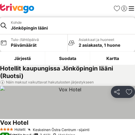
Suosikit
Kirjaud
Val
Kohde
Jönköpingin lääni
Tulo-/lähtöpäivä
Asiakkaat ja huoneet
Päivämäärät
2 asiakasta, 1 huone
Järjestä
Suodata
Kartta
Hotellit kaupungissa Jönköpingin lääni
(Ruotsi)
Näin maksut vaikuttavat hakutulosten järjestykseen
Jaa
Li
Vox Hotel
Hotelli
Keskeinen Östra Centrum -sijainti
4 Tähtiluokitus