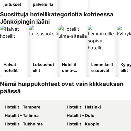
joitukset
palveluilla
Suosittuja hotellikategorioita kohteessa
Jönköpingin lääni
Halvat
Luksushot
Hotellit
Lemmikeill
Kylp
hotellit
ellit
uima-
e sopivat
ellit
altaalla
hotellit
Nämä huippukohteet ovat vain klikkauksen
päässä
Hotellit – Tampere
Hotellit – Helsinki
Hotellit – Tallinna
Hotellit – Oulu
Hotellit – Tukholma
Hotellit – Kuopio