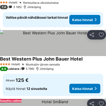
Hotelli
Rentouttava ulkoistuinalue
3 Tähtiluokitus
7,4
3 185
Jönköping
Valitse päivät nähdäksesi tarkat hinnat
Katso hinnat
Jaa
Li
Best Western Plus John Bauer Hotel
Hotelli
Munksjön-järven rannalla
4 Tähtiluokitus
8,6
Loistava
5 766
Jönköping
125 €
Alkaen
Näytä hinnat
12 sivustolta
Katso hinnat
Suosittu valinta
Jaa