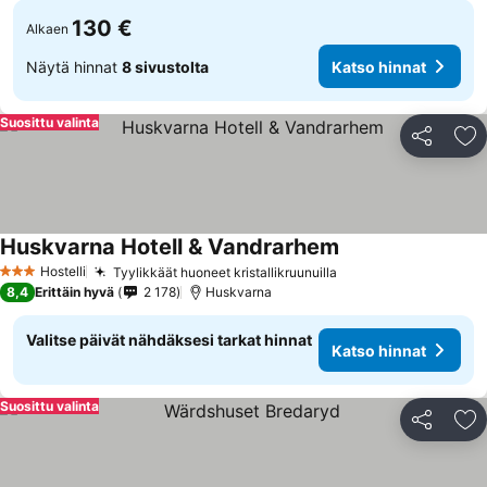
130 €
Alkaen
Näytä hinnat
8 sivustolta
Katso hinnat
Suosittu valinta
Jaa
Li
Huskvarna Hotell & Vandrarhem
Hostelli
Tyylikkäät huoneet kristallikruunuilla
3 Tähtiluokitus
8,4
Erittäin hyvä
2 178
Huskvarna
Valitse päivät nähdäksesi tarkat hinnat
Katso hinnat
Suosittu valinta
Jaa
Li