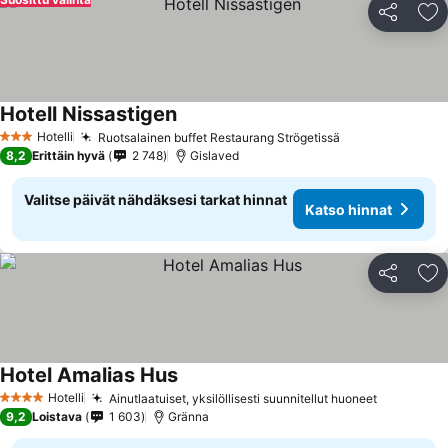
Jaa
Li
Hotell Nissastigen
Hotelli
Ruotsalainen buffet Restaurang Strögetissä
3 Tähtiluokitus
8,2
Erittäin hyvä
2 748
Gislaved
Valitse päivät nähdäksesi tarkat hinnat
Katso hinnat
Jaa
Li
Hotel Amalias Hus
Hotelli
Ainutlaatuiset, yksilöllisesti suunnitellut huoneet
4 Tähtiluokitus
9,2
Loistava
1 603
Gränna