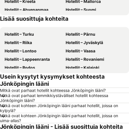
Hotellit – Kreeta
Hotellit – Mallorca
Hotellit – Ahvenanmaa
Hotellit – Suomi
Lisää suosittuja kohteita
Hotellit – Gran Canaria
Hotellit – Kreikka
Hotellit – Turku
Hotellit – Pärnu
Hotellit – Riika
Hotellit – Jyväskylä
Hotellit – Lontoo
Hotellit – Vaasa
Hotellit – Lappeenranta
Hotellit – Rovaniemi
Hotellit – Rodos
Hotellit – Kalajoki
Usein kysytyt kysymykset kohteesta
Hotellit – Alanya
Hotellit – Joensuu
Jönköpingin lääni
Hotellit – Fuengirola
Hotellit – Kööpenhamina
Mitkä ovat parhaat hotellit kohteessa Jönköpingin lääni?
Hotellit – Savonlinna
Hotellit – Gdańsk
Mitkä ovat parhaat lemmikkiystävälliset hotellit kohteessa
Jönköpingin lääni?
Hotellit – Lahti
Hotellit – Hämeenlinna
Mitkä ovat kohteen Jönköpingin lääni parhaat hotellit, joissa on
Hotellit – Seinäjoki
Hotellit – Rodos Saari
kylpylä?
Mitkä ovat kohteen Jönköpingin lääni parhaat hotellit, joissa on
Hotellit – Malta
Hotellit – Aurinkorannikko
uima-allas?
Jönköpingin lääni - Lisää suosittuja kohteita
Hotellit – Teneriffa
Hotellit – Gardajärvi