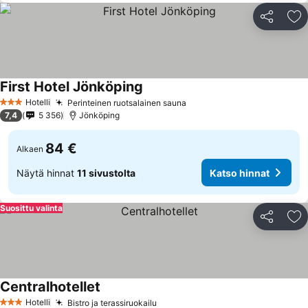
Jaa
Li
First Hotel Jönköping
Hotelli
Perinteinen ruotsalainen sauna
3 Tähtiluokitus
7,4
5 356
Jönköping
84 €
Alkaen
Näytä hinnat
11 sivustolta
Katso hinnat
Suosittu valinta
Jaa
Li
Centralhotellet
Hotelli
Bistro ja terassiruokailu
3 Tähtiluokitus