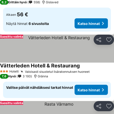
8,2
Erittäin hyvä
558
Gislaved
56 €
Alkaen
Näytä hinnat
6 sivustolta
Katso hinnat
Suosittu valinta
Jaa
Li
Vätterleden Hotell & Restaurang
Hotelli
Valoisasti sisustetut lisärakennuksen huoneet
3 Tähtiluokitus
7,6
Hyvä
3 193
Gränna
Valitse päivät nähdäksesi tarkat hinnat
Katso hinnat
Suosittu valinta
Jaa
Li