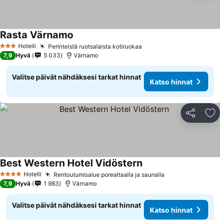
Rasta Värnamo
Hotelli
Perinteistä ruotsalaista kotiruokaa
3 Tähtiluokitus
7,9
Hyvä
5 033
Värnamo
Valitse päivät nähdäksesi tarkat hinnat
Katso hinnat
Jaa
Li
Best Western Hotel Vidöstern
Hotelli
Rentoutumisalue porealtaalla ja saunalla
4 Tähtiluokitus
7,9
Hyvä
1 983
Värnamo
Valitse päivät nähdäksesi tarkat hinnat
Katso hinnat