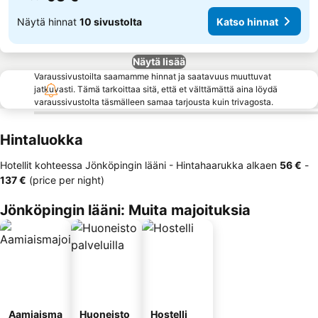
Näytä hinnat
10 sivustolta
Katso hinnat
Näytä lisää
Varaussivustoilta saamamme hinnat ja saatavuus muuttuvat
jatkuvasti. Tämä tarkoittaa sitä, että et välttämättä aina löydä
varaussivustolta täsmälleen samaa tarjousta kuin trivagosta.
Hintaluokka
Hotellit kohteessa Jönköpingin lääni -
Hintahaarukka
alkaen
‎56 €
-
‎137 €
(price per night)
Jönköpingin lääni: Muita majoituksia
Aamiaisma
Huoneisto
Hostelli