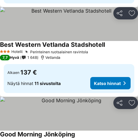
Jaa
Li
Best Western Vetlanda Stadshotell
Hotelli
Perinteinen ruotsalainen ravintola
3 Tähtiluokitus
7,7
Hyvä
1 648
Vetlanda
137 €
Alkaen
Näytä hinnat
11 sivustolta
Katso hinnat
Jaa
Li
Good Morning Jönköping