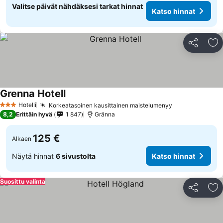
Valitse päivät nähdäksesi tarkat hinnat
Katso hinnat
Jaa
Li
Grenna Hotell
Hotelli
Korkeatasoinen kausittainen maistelumenyy
3 Tähtiluokitus
8,2
Erittäin hyvä
1 847
Gränna
125 €
Alkaen
Näytä hinnat
6 sivustolta
Katso hinnat
Suosittu valinta
Jaa
Li