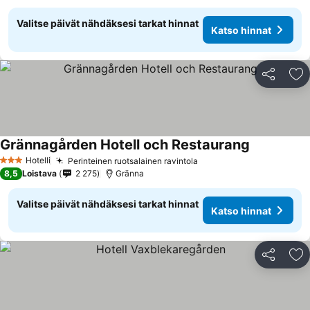
Valitse päivät nähdäksesi tarkat hinnat
Katso hinnat
Jaa
Li
Grännagården Hotell och Restaurang
Hotelli
Perinteinen ruotsalainen ravintola
3 Tähtiluokitus
8,5
Loistava
2 275
Gränna
Valitse päivät nähdäksesi tarkat hinnat
Katso hinnat
Jaa
Li