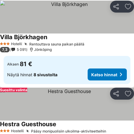
Jaa
Li
Villa Björkhagen
Hotelli
Rentouttava sauna paikan päällä
3 Tähtiluokitus
7,3
5 091
Jönköping
81 €
Alkaen
Näytä hinnat
8 sivustolta
Katso hinnat
Suosittu valinta
Jaa
Li
Hestra Guesthouse
Hostelli
Pääsy monipuolisiin ulkoilma-aktiviteetteihin
3 Tähtiluokitus