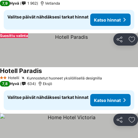
7,9
Hyvä
1 962
Vetlanda
Valitse päivät nähdäksesi tarkat hinnat
Katso hinnat
Suosittu valinta
Jaa
Li
Hotell Paradis
Hotelli
Kunnostetut huoneet yksilöllisellä designilla
2 Tähtiluokitus
7,8
Hyvä
634
Eksjö
Valitse päivät nähdäksesi tarkat hinnat
Katso hinnat
Jaa
Li