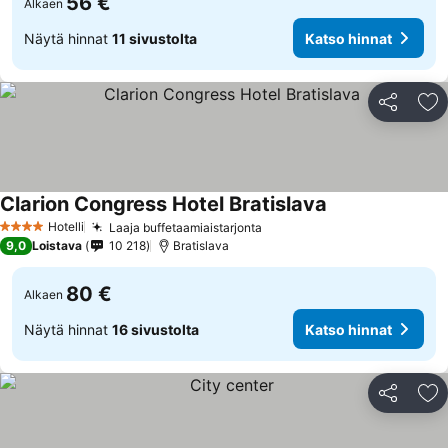
56 €
Alkaen
Näytä hinnat
11 sivustolta
Katso hinnat
Jaa
Li
Clarion Congress Hotel Bratislava
Hotelli
Laaja buffetaamiaistarjonta
4 Tähtiluokitus
9,0
Loistava
10 218
Bratislava
80 €
Alkaen
Näytä hinnat
16 sivustolta
Katso hinnat
Jaa
Li