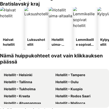
Bratislavský kraj
Halvat
Luksushot
Hotellit
Lemmikeill
Kylp
hotellit
ellit
uima-
e sopivat
ellit
altaalla
hotellit
Nämä huippukohteet ovat vain klikkauksen
päässä
Hotellit – Helsinki
Hotellit – Tampere
Hotellit – Tallinna
Hotellit – Oulu
Hotellit – Tukholma
Hotellit – Kuopio
Hotellit – Kreeta
Hotellit – Rodos Saari
Hotellit – Ahvenanmaa
Hotellit – Mallorca