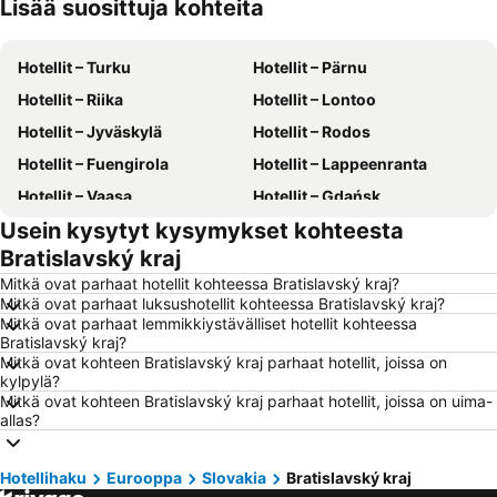
Lisää suosittuja kohteita
Hotellit – Phuket
Hotellit – Suomi
Hotellit – Turku
Hotellit – Pärnu
Hotellit – Riika
Hotellit – Lontoo
Hotellit – Jyväskylä
Hotellit – Rodos
Hotellit – Fuengirola
Hotellit – Lappeenranta
Hotellit – Vaasa
Hotellit – Gdańsk
Usein kysytyt kysymykset kohteesta
Hotellit – Rovaniemi
Hotellit – Alanya
Bratislavský kraj
Hotellit – Savonlinna
Hotellit – Hämeenlinna
Mitkä ovat parhaat hotellit kohteessa Bratislavský kraj?
Hotellit – Vantaa
Hotellit – Pariisi
Mitkä ovat parhaat luksushotellit kohteessa Bratislavský kraj?
Mitkä ovat parhaat lemmikkiystävälliset hotellit kohteessa
Hotellit – Rooma
Hotellit – Berliini
Bratislavský kraj?
Hotellit – Kalajoki
Hotellit – Gran Canaria
Mitkä ovat kohteen Bratislavský kraj parhaat hotellit, joissa on
kylpylä?
Hotellit – Malta
Hotellit – Teneriffa
Mitkä ovat kohteen Bratislavský kraj parhaat hotellit, joissa on uima-
allas?
Hotellit – Aurinkorannikko
Hotellit – Kreikka
Hotellit – Gardajärvi
Hotellit – Koh Samui
Hotellihaku
Eurooppa
Slovakia
Bratislavský kraj
Hotellit – Koh Lanta
Hotellit – Kypros