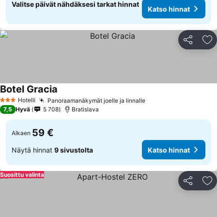
Valitse päivät nähdäksesi tarkat hinnat
Katso hinnat
Jaa
Li
Botel Gracia
Hotelli
Panoraamanäkymät joelle ja linnalle
3 Tähtiluokitus
7,5
Hyvä
5 708
Bratislava
59 €
Alkaen
Näytä hinnat
9 sivustolta
Katso hinnat
Suosittu valinta
Jaa
Li