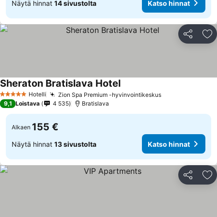
Näytä hinnat
14 sivustolta
Katso hinnat
Jaa
Li
Sheraton Bratislava Hotel
Hotelli
Zion Spa Premium -hyvinvointikeskus
5 Tähtiluokitus
9,1
Loistava
4 535
Bratislava
155 €
Alkaen
Näytä hinnat
13 sivustolta
Katso hinnat
Jaa
Li