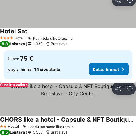
Jaa
Li
Hotel Set
Hotelli
Ravintola ulkoterassilla
4 Tähtiluokitus
8,8
Loistava
1 939
Bratislava
75 €
Alkaen
Näytä hinnat
14 sivustolta
Katso hinnat
Suosittu valinta
Jaa
Li
CHORS like a hotel - Capsule & NFT Boutique Hostel Bratislava - City Center
Hostelli
Laadukas hostellikokemus
2 Tähtiluokitus
8,5
Loistava
5 556
Bratislava