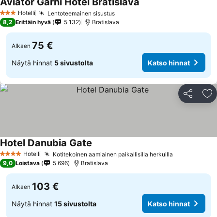
Aviator Garni Hotel Bratislava
Hotelli
Lentoteemainen sisustus
3 Tähtiluokitus
8,2
Erittäin hyvä
5 132
Bratislava
75 €
Alkaen
Näytä hinnat
5 sivustolta
Katso hinnat
Jaa
Li
Hotel Danubia Gate
Hotelli
Kotitekoinen aamiainen paikallisilla herkuilla
4 Tähtiluokitus
9,0
Loistava
5 696
Bratislava
103 €
Alkaen
Näytä hinnat
15 sivustolta
Katso hinnat