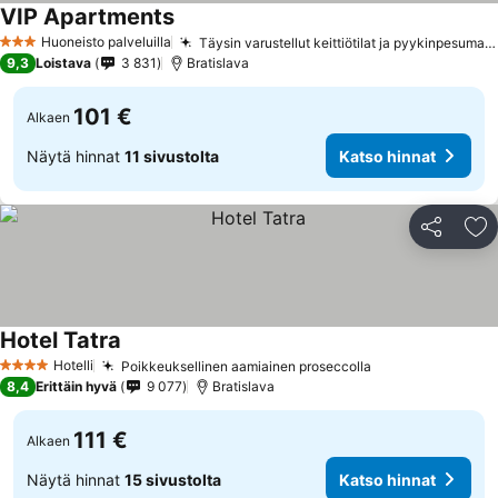
VIP Apartments
Huoneisto palveluilla
Täysin varustellut keittiötilat ja pyykinpesumahdollisuus
3 Tähtiluokitus
9,3
Loistava
3 831
Bratislava
101 €
Alkaen
Näytä hinnat
11 sivustolta
Katso hinnat
Jaa
Li
Hotel Tatra
Hotelli
Poikkeuksellinen aamiainen proseccolla
4 Tähtiluokitus
8,4
Erittäin hyvä
9 077
Bratislava
111 €
Alkaen
Näytä hinnat
15 sivustolta
Katso hinnat