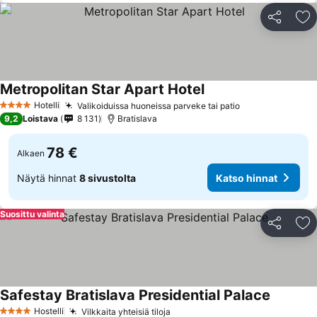
Jaa
Li
Metropolitan Star Apart Hotel
Hotelli
Valikoiduissa huoneissa parveke tai patio
4 Tähtiluokitus
9,2
Loistava
8 131
Bratislava
78 €
Alkaen
Näytä hinnat
8 sivustolta
Katso hinnat
Suosittu valinta
Jaa
Li
Safestay Bratislava Presidential Palace
Hostelli
Vilkkaita yhteisiä tiloja
4 Tähtiluokitus