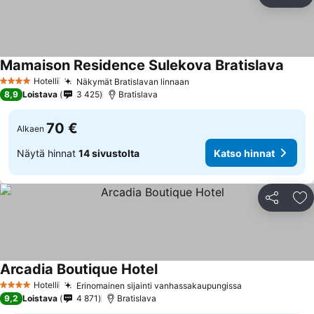
Jaa
Li
Mamaison Residence Sulekova Bratislava
Hotelli
Näkymät Bratislavan linnaan
4 Tähtiluokitus
8,9
Loistava
3 425
Bratislava
70 €
Alkaen
Näytä hinnat
14 sivustolta
Katso hinnat
Jaa
Li
Arcadia Boutique Hotel
Hotelli
Erinomainen sijainti vanhassakaupungissa
4 Tähtiluokitus
9,2
Loistava
4 871
Bratislava