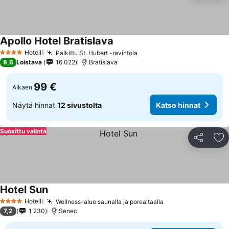
Apollo Hotel Bratislava
Hotelli
Palkittu St. Hubert -ravintola
4 Tähtiluokitus
8,6
Loistava
16 022
Bratislava
99 €
Alkaen
Näytä hinnat
12 sivustolta
Katso hinnat
Suosittu valinta
Jaa
Li
Hotel Sun
Hotelli
Wellness-alue saunalla ja porealtaalla
4 Tähtiluokitus
7,2
1 230
Senec