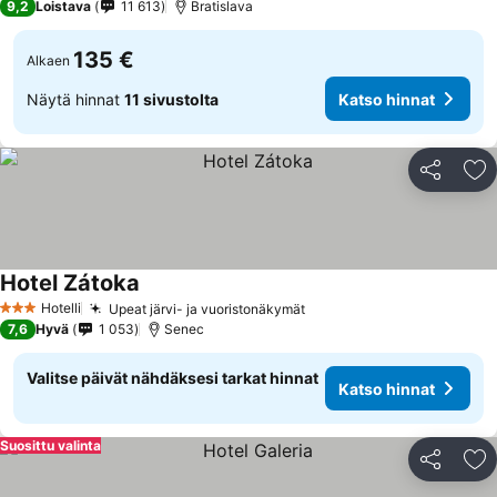
9,2
Loistava
11 613
Bratislava
135 €
Alkaen
Näytä hinnat
11 sivustolta
Katso hinnat
Jaa
Li
Hotel Zátoka
Hotelli
Upeat järvi- ja vuoristonäkymät
3 Tähtiluokitus
7,6
Hyvä
1 053
Senec
Valitse päivät nähdäksesi tarkat hinnat
Katso hinnat
Suosittu valinta
Jaa
Li