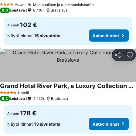
Hotelli
Monipuolinen ja tuore aamiaisbuffet
4 Tähtiluokitus
9,0
Loistava
6 710
Bratislava
102 €
Alkaen
Näytä hinnat
15 sivustolta
Katso hinnat
Jaa
Li
Grand Hotel River Park, a Luxury Collection Hotel, Bratislava
Hotelli
5 Tähtiluokitus
9,2
Loistava
4 272
Bratislava
178 €
Alkaen
Näytä hinnat
13 sivustolta
Katso hinnat