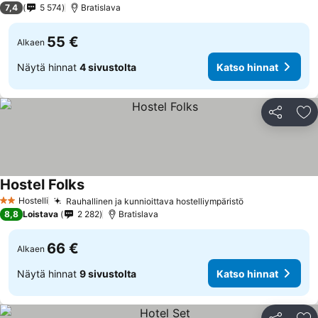
7,4
5 574
Bratislava
55 €
Alkaen
Näytä hinnat
4 sivustolta
Katso hinnat
Jaa
Li
Hostel Folks
Hostelli
Rauhallinen ja kunnioittava hostelliympäristö
2 Tähtiluokitus
8,8
Loistava
2 282
Bratislava
66 €
Alkaen
Näytä hinnat
9 sivustolta
Katso hinnat