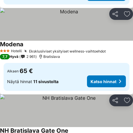
Jaa
Li
Modena
Hotelli
Eksklusiiviset yksityiset wellness-vaihtoehdot
3 Tähtiluokitus
7,7
Hyvä
2 961
Bratislava
65 €
Alkaen
Näytä hinnat
11 sivustolta
Katso hinnat
Jaa
Li
NH Bratislava Gate One