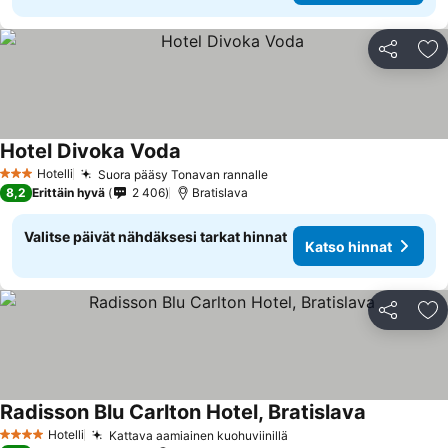
Jaa
Li
Hotel Divoka Voda
Hotelli
Suora pääsy Tonavan rannalle
3 Tähtiluokitus
8,2
Erittäin hyvä
2 406
Bratislava
Valitse päivät nähdäksesi tarkat hinnat
Katso hinnat
Jaa
Li
Radisson Blu Carlton Hotel, Bratislava
Hotelli
Kattava aamiainen kuohuviinillä
4 Tähtiluokitus