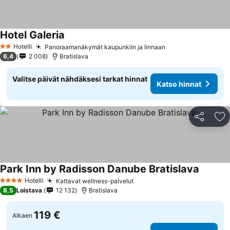
Hotel Galeria
Hotelli
Panoraamanäkymät kaupunkiin ja linnaan
2 Tähtiluokitus
6,4
2 008
Bratislava
Valitse päivät nähdäksesi tarkat hinnat
Katso hinnat
Jaa
Li
Park Inn by Radisson Danube Bratislava
Hotelli
Kattavat wellness-palvelut
4 Tähtiluokitus
8,5
Loistava
12 132
Bratislava
119 €
Alkaen