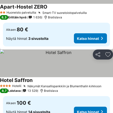
Apart-Hostel ZERO
Huoneisto palveluilla
Smart-TV suoratoistopalveluilla
2 Tähtiluokitus
8,3
Erittäin hyvä
1 636
Bratislava
80 €
Alkaen
Näytä hinnat
3 sivustolta
Katso hinnat
Jaa
Li
Hotel Saffron
Hotelli
Näkymät Kansallispankkiin ja Blumenthalin kirkkoon
4 Tähtiluokitus
8,7
Loistava
13 529
Bratislava
100 €
Alkaen
Näytä hinnat
14 sivustolta
Katso hinnat