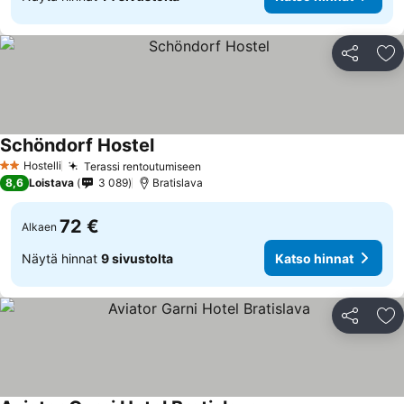
Jaa
Li
Schöndorf Hostel
Hostelli
Terassi rentoutumiseen
2 Tähtiluokitus
8,6
Loistava
3 089
Bratislava
72 €
Alkaen
Näytä hinnat
9 sivustolta
Katso hinnat
Jaa
Li