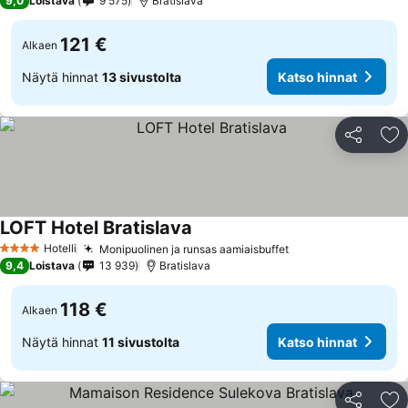
9,0
Loistava
9 575
Bratislava
121 €
Alkaen
Näytä hinnat
13 sivustolta
Katso hinnat
Jaa
Li
LOFT Hotel Bratislava
Hotelli
Monipuolinen ja runsas aamiaisbuffet
4 Tähtiluokitus
9,4
Loistava
13 939
Bratislava
118 €
Alkaen
Näytä hinnat
11 sivustolta
Katso hinnat