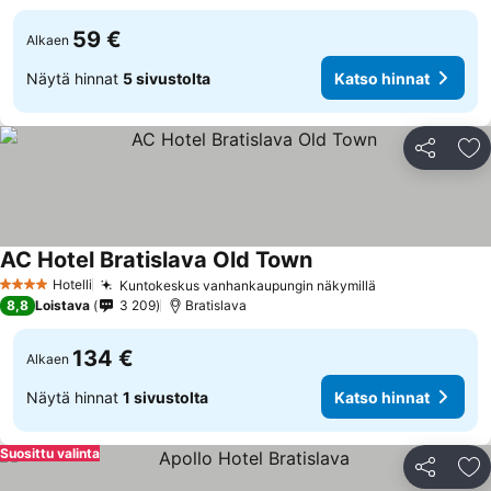
59 €
Alkaen
Näytä hinnat
5 sivustolta
Katso hinnat
Jaa
Li
AC Hotel Bratislava Old Town
Hotelli
Kuntokeskus vanhankaupungin näkymillä
4 Tähtiluokitus
8,8
Loistava
3 209
Bratislava
134 €
Alkaen
Näytä hinnat
1 sivustolta
Katso hinnat
Suosittu valinta
Jaa
Li