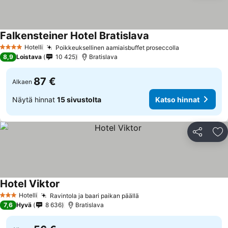
Falkensteiner Hotel Bratislava
Hotelli
Poikkeuksellinen aamiaisbuffet proseccolla
4 Tähtiluokitus
8,9
Loistava
10 425
Bratislava
87 €
Alkaen
Näytä hinnat
15 sivustolta
Katso hinnat
Jaa
Li
Hotel Viktor
Hotelli
Ravintola ja baari paikan päällä
3 Tähtiluokitus
7,6
Hyvä
8 636
Bratislava