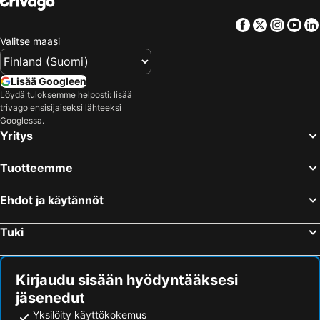
Hotellit – Lofoten
Hotellit – Santorini Saari
Facebook
Twitter
Insta
Yo
Hotellit – Espanja
Hotellit – Durrës
Valitse maasi
Hotellit – Malta
Hotellit – Madeira
Hotellit – Kos Saari
Hotellit – Algarve
Lisää Googleen
Löydä tuloksemme helposti: lisää
Hotellit – Sisilia
Hotellit – Uusimaa
trivago ensisijaiseksi lähteeksi
Googlessa.
Yritys
Tuotteemme
Ehdot ja käytännöt
Tuki
Kirjaudu sisään hyödyntääksesi
jäsenedut
Yksilöity käyttökokemus