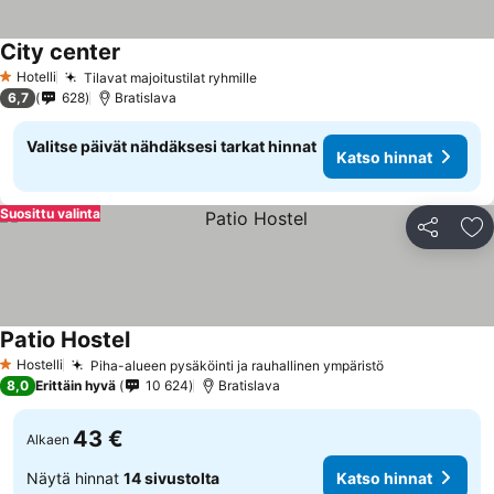
City center
Hotelli
Tilavat majoitustilat ryhmille
1 Tähtiluokitus
6,7
628
Bratislava
Valitse päivät nähdäksesi tarkat hinnat
Katso hinnat
Suosittu valinta
Jaa
Li
Patio Hostel
Hostelli
Piha-alueen pysäköinti ja rauhallinen ympäristö
1 Tähtiluokitus
8,0
Erittäin hyvä
10 624
Bratislava
43 €
Alkaen
Näytä hinnat
14 sivustolta
Katso hinnat