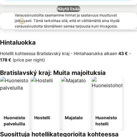
Näytä lisää
Varaussivustoilta saamamme hinnat ja saatavuus muuttuvat
jatkuvasti. Tämä tarkoittaa sitä, että et välttämättä aina löydä
varaussivustolta täsmälleen samaa tarjousta kuin trivagosta.
Hintaluokka
Hotellit kohteessa Bratislavský kraj -
Hintahaarukka
alkaen
‎43 €
-
‎178 €
(price per night)
Bratislavský kraj: Muita majoituksia
Huoneisto
Hostelli
Majatalo
Huoneisto
palveluilla
hotelli
Suosittuja hotellikategorioita kohteessa