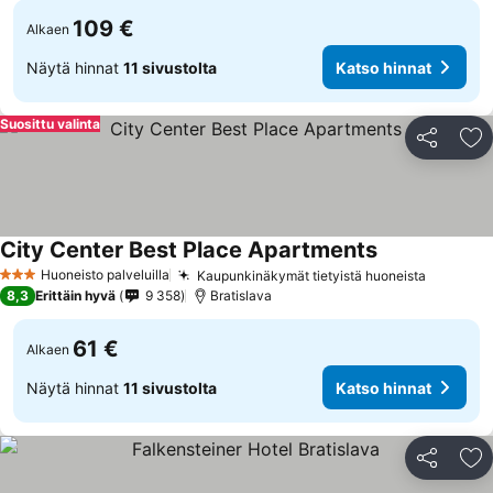
109 €
Alkaen
Näytä hinnat
11 sivustolta
Katso hinnat
Suosittu valinta
Jaa
Li
City Center Best Place Apartments
Huoneisto palveluilla
Kaupunkinäkymät tietyistä huoneista
3 Tähtiluokitus
8,3
Erittäin hyvä
9 358
Bratislava
61 €
Alkaen
Näytä hinnat
11 sivustolta
Katso hinnat
Jaa
Li