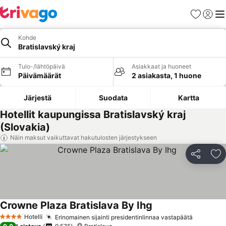
Suosikit
Kirjaud
Val
Kohde
Bratislavský kraj
Tulo-/lähtöpäivä
Asiakkaat ja huoneet
Päivämäärät
2 asiakasta, 1 huone
Järjestä
Suodata
Kartta
Hotellit kaupungissa Bratislavský kraj
(Slovakia)
Näin maksut vaikuttavat hakutulosten järjestykseen
Jaa
Li
Crowne Plaza Bratislava By Ihg
Hotelli
Erinomainen sijainti presidentinlinnaa vastapäätä
4 Tähtiluokitus