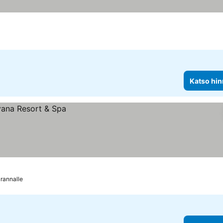
Katso hin
 rannalle