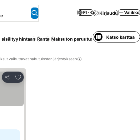
FI · €
Valikko
Kirjaudu
ne
Katso karttaa
sisältyy hintaan
Ranta
Maksuton peruutus
Ilmastointi
Wi-Fi
ksut vaikuttavat hakutulosten järjestykseen
Lisää suosikkeihin
Jaa