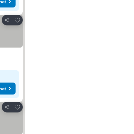
nat
Lisää suosikkeihin
Jaa
nat
Lisää suosikkeihin
Jaa