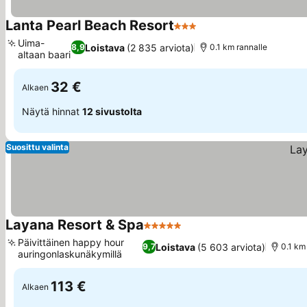
Lanta Pearl Beach Resort
3 Tähtiluokitus
Uima-
Loistava
(2 835 arviota)
8,9
0.1 km rannalle
altaan baari
32 €
Alkaen
Näytä hinnat
12 sivustolta
Suosittu valinta
Layana Resort & Spa
5 Tähtiluokitus
Päivittäinen happy hour
Loistava
(5 603 arviota)
9,7
0.1 km
auringonlaskunäkymillä
113 €
Alkaen