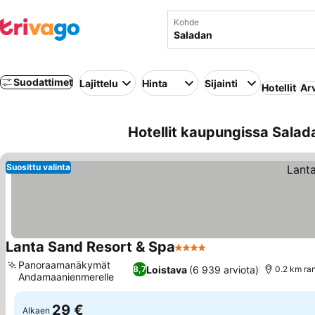
Kohde
Suodattimet
Lajittelu
Hinta
Sijainti
Hotellit
Ar
Hotellit kaupungissa Salad
Suosittu valinta
Lanta Sand Resort & Spa
4 Tähtiluokitus
Panoraamanäkymät
Loistava
(6 939 arviota)
8,7
0.2 km ra
Andamaanienmerelle
29 €
Alkaen