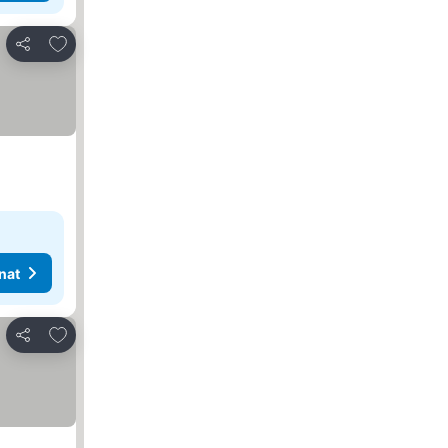
Lisää suosikkeihin
Jaa
nat
Lisää suosikkeihin
Jaa