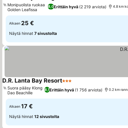
3 Tähtiluokitus
Monipuolista ruokaa
Erittäin hyvä
(2 219 arviota)
8,0
4.8 km k
Golden Leafissa
25 €
Alkaen
Näytä hinnat
7 sivustolta
D.R. Lanta Bay Resort
3 Tähtiluokitus
Suora pääsy Klong
Erittäin hyvä
(1 756 arviota)
8,1
0.2 km rann
Dao Beachille
17 €
Alkaen
Näytä hinnat
12 sivustolta