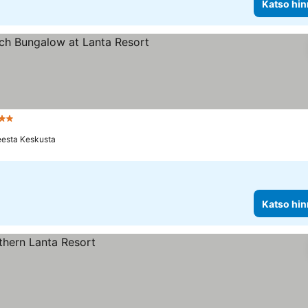
Katso hin
ähtiluokitus
eesta Keskusta
Katso hin