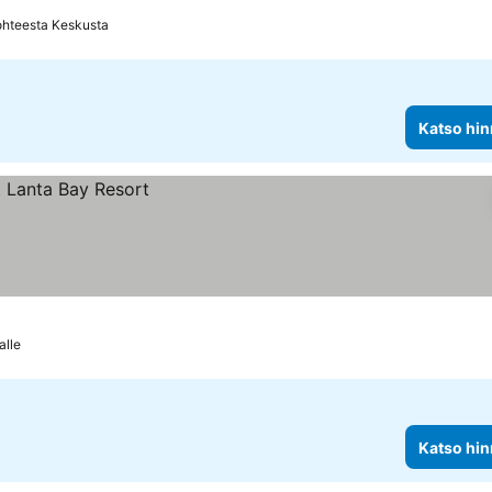
ohteesta Keskusta
Katso hin
alle
Katso hin