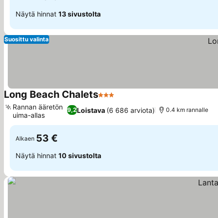
Näytä hinnat
13 sivustolta
Suosittu valinta
Long Beach Chalets
3 Tähtiluokitus
Rannan ääretön
Loistava
(6 686 arviota)
9,2
0.4 km rannalle
uima-allas
53 €
Alkaen
Näytä hinnat
10 sivustolta