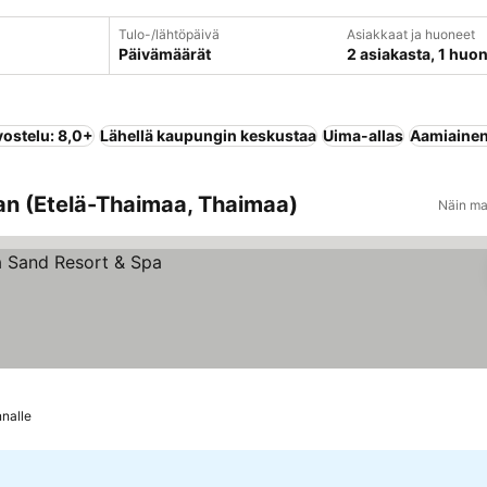
Tulo-/lähtöpäivä
Asiakkaat ja huoneet
Päivämäärät
2 asiakasta, 1 huo
vostelu: 8,0+
Lähellä kaupungin keskustaa
Uima-allas
Aamiainen 
an (Etelä-Thaimaa, Thaimaa)
Näin ma
nnalle