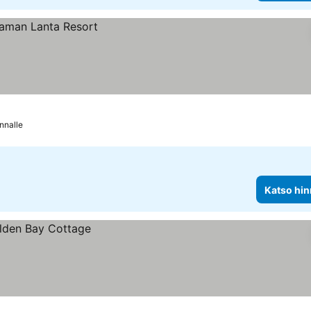
nnalle
Katso hin