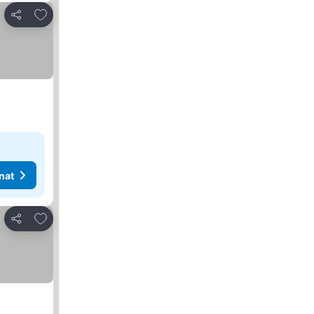
Lisää suosikkeihin
Jaa
nat
Lisää suosikkeihin
Jaa