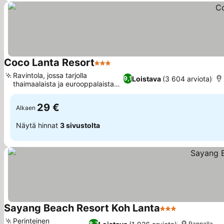
Coco Lanta Resort
3 Tähtiluokitus
Ravintola, jossa tarjolla
Loistava
(3 604 arviota)
9,1
thaimaalaista ja eurooppalaista
ruokaa
29 €
Alkaen
Näytä hinnat
3 sivustolta
Sayang Beach Resort Koh Lanta
3 Tähtiluokitus
Perinteinen
8,7
Rannalla