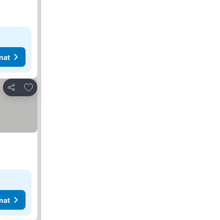
nat
Lisää suosikkeihin
Jaa
nat