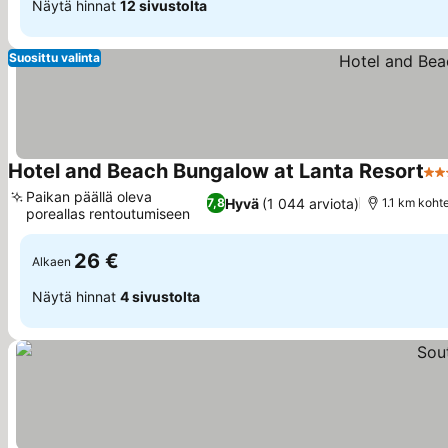
Näytä hinnat
12 sivustolta
Suosittu valinta
Hotel and Beach Bungalow at Lanta Resort
4 T
Paikan päällä oleva
Hyvä
(1 044 arviota)
7,8
1.1 km koht
poreallas rentoutumiseen
26 €
Alkaen
Näytä hinnat
4 sivustolta