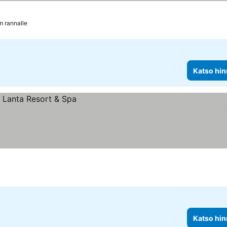
m rannalle
Katso hin
Katso hin