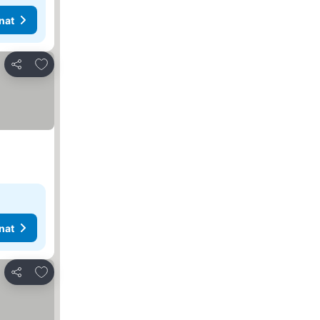
nat
Lisää suosikkeihin
Jaa
nat
Lisää suosikkeihin
Jaa