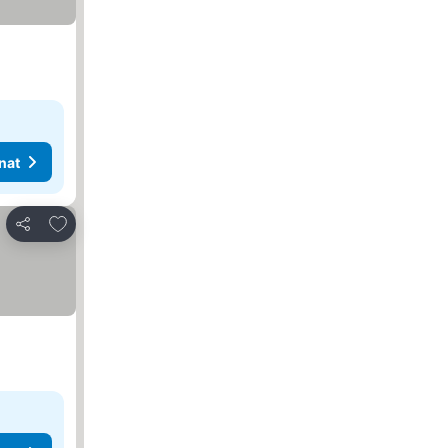
nat
Lisää suosikkeihin
Jaa