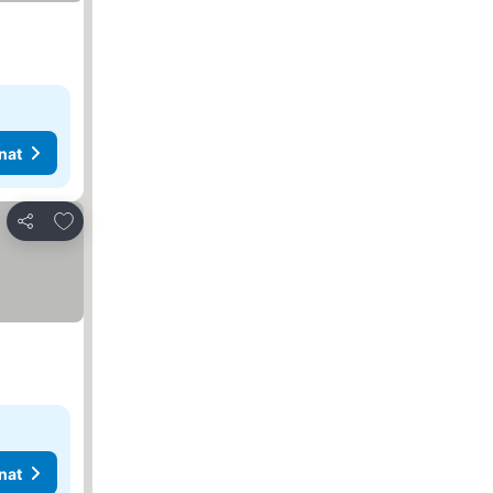
nat
Lisää suosikkeihin
Jaa
nat