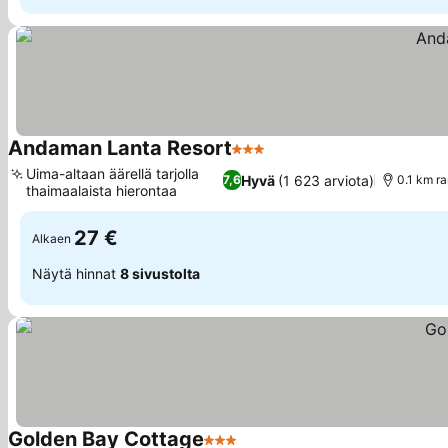
Andaman Lanta Resort
3 Tähtiluokitus
Uima-altaan äärellä tarjolla
Hyvä
(1 623 arviota)
7,6
0.1 km ra
thaimaalaista hierontaa
27 €
Alkaen
Näytä hinnat
8 sivustolta
Golden Bay Cottage