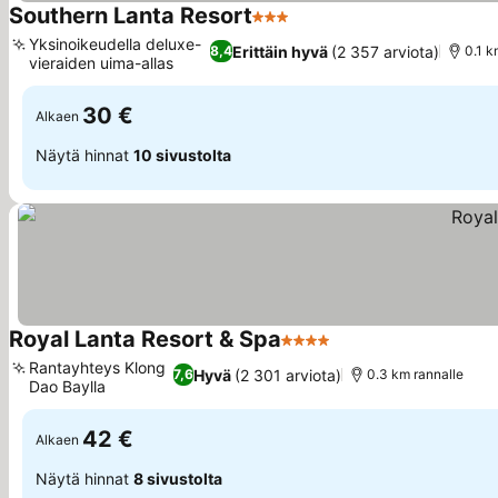
Southern Lanta Resort
3 Tähtiluokitus
Yksinoikeudella deluxe-
Erittäin hyvä
(2 357 arviota)
8,4
0.1 k
vieraiden uima-allas
30 €
Alkaen
Näytä hinnat
10 sivustolta
Royal Lanta Resort & Spa
4 Tähtiluokitus
Rantayhteys Klong
Hyvä
(2 301 arviota)
7,6
0.3 km rannalle
Dao Baylla
42 €
Alkaen
Näytä hinnat
8 sivustolta