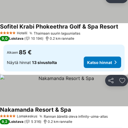
Jaa
Li
Sofitel Krabi Phokeethra Golf & Spa Resort
Kats
Hotelli
Thaimaan suurin laguuniallas
Katso hinnat
5 Tähtiluokitus
9,0
Loistava
10 194
0.2 km rannalle
85 €
Alkaen
Näytä hinnat
13 sivustolta
Katso hinnat
Jaa
Li
Nakamanda Resort & Spa
Katso hinnat
Lomakeskus
Rannan äärellä oleva infinity-uima-allas
Katso hin
5 Tähtiluokitus
9,2
Loistava
5 316
0.2 km rannalle