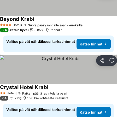
Beyond Krabi
Katso hinnat
Hotelli
Suora pääsy rannalle saarikierroksille
Katso hinnat
4 Tähtiluokitus
8,4
Erittäin hyvä
8 856
Rannalla
Valitse päivät nähdäksesi tarkat hinnat
Katso hinnat
Jaa
Li
Crystal Hotel Krabi
Katso hinnat
Hotelli
Paikan päällä ravintola ja baari
Katso hinnat
2 Tähtiluokitus
7,4
279
15.0 km kohteesta Keskusta
Valitse päivät nähdäksesi tarkat hinnat
Katso hinnat