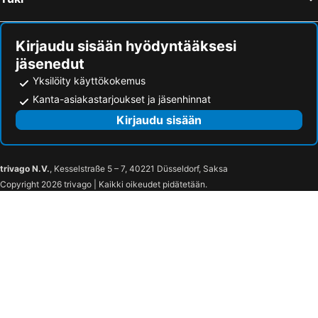
Ao Nang Colors Hotel - Aonang Beach
Kirjaudu sisään hyödyntääksesi
jäsenedut
Yksilöity käyttökokemus
Kanta-asiakastarjoukset ja jäsenhinnat
Kirjaudu sisään
trivago N.V.
, Kesselstraße 5 – 7, 40221 Düsseldorf, Saksa
Copyright 2026 trivago | Kaikki oikeudet pidätetään.