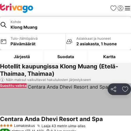
Suosikit
Kirjaud
Val
Kohde
Klong Muang
Tulo-/lähtöpäivä
Asiakkaat ja huoneet
Päivämäärät
2 asiakasta, 1 huone
Järjestä
Suodata
Kartta
Hotellit kaupungissa Klong Muang (Etelä-
Thaimaa, Thaimaa)
Näin maksut vaikuttavat hakutulosten järjestykseen
Suosittu valinta
Jaa
Li
Centara Anda Dhevi Resort and Spa
Katso hinnat
Lomakeskus
Laaja 43 metrin uima-allas
Katso hinnat
4 Tähtiluokitus