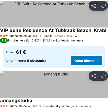
Jaa
Li
VIP Suite Residence At Tubkaak Beach, Krabi
K
Huoneisto palveluilla
Lähellä Tubkaak Beachia
Katso hinnat
3 Tähtiluokitus
8,2
Erittäin hyvä
2 427
3.3 km kohteesta Keskusta
61 €
Alkaen
Näytä hinnat
5 sivustolta
Katso hinnat
Jaa
Li
aonangstudio
Katso hinnat
Huoneisto palveluilla
Vuoristonäkymät tietyistä huoneista
Katso hin
3 Tähtiluokitus