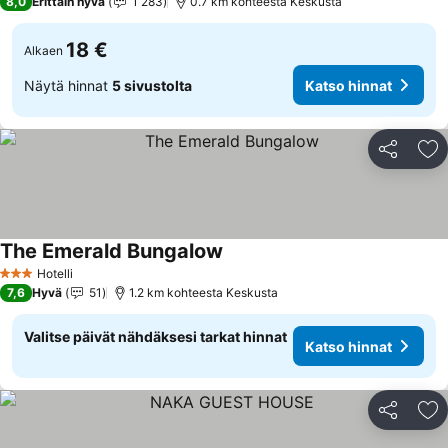
8,0
Erittäin hyvä
1 283
0.7 km kohteesta Keskusta
18 €
Alkaen
Näytä hinnat
5 sivustolta
Katso hinnat
Jaa
Li
The Emerald Bungalow
Katso hinnat
Hotelli
3 Tähtiluokitus
7,6
Hyvä
51
1.2 km kohteesta Keskusta
Valitse päivät nähdäksesi tarkat hinnat
Katso hinnat
Jaa
Li