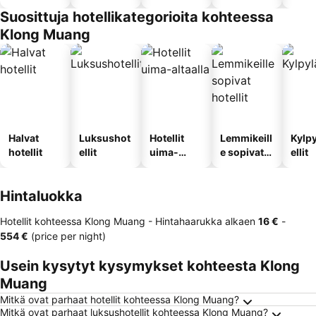
Suosittuja hotellikategorioita kohteessa
Klong Muang
Halvat
Luksushot
Hotellit
Lemmikeill
Kylp
hotellit
ellit
uima-
e sopivat
ellit
altaalla
hotellit
Hintaluokka
Hotellit kohteessa Klong Muang -
Hintahaarukka
alkaen
‎16 €
-
‎554 €
(price per night)
Usein kysytyt kysymykset kohteesta Klong
Muang
Mitkä ovat parhaat hotellit kohteessa Klong Muang?
Mitkä ovat parhaat luksushotellit kohteessa Klong Muang?