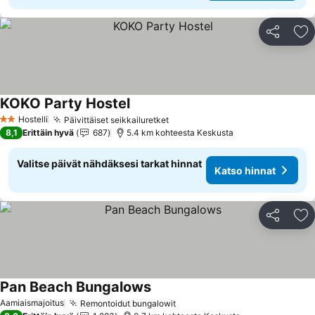
Jaa
Li
KOKO Party Hostel
Katso hinnat
Hostelli
Päivittäiset seikkailuretket
Katso hinnat
2 Tähtiluokitus
8,1
Erittäin hyvä
687
5.4 km kohteesta Keskusta
Valitse päivät nähdäksesi tarkat hinnat
Katso hinnat
Jaa
Li
Pan Beach Bungalows
Katso hinnat
Aamiaismajoitus
Remontoidut bungalowit
Katso hinnat