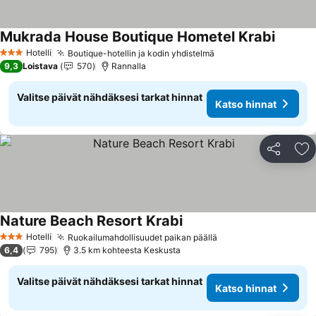
Mukrada House Boutique Hometel Krabi
Katso h
Hotelli
Boutique-hotellin ja kodin yhdistelmä
Katso hinnat
3 Tähtiluokitus
9,3
Loistava
570
Rannalla
Valitse päivät nähdäksesi tarkat hinnat
Katso hinnat
Jaa
Li
Nature Beach Resort Krabi
Katso hinnat
Hotelli
Ruokailumahdollisuudet paikan päällä
Katso hinnat
3 Tähtiluokitus
6,4
795
3.5 km kohteesta Keskusta
Valitse päivät nähdäksesi tarkat hinnat
Katso hinnat