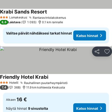
Krabi Sands Resort
Katso hinnat
Lomakeskus
Rantaravintolakokemus
Katso hinnat
3 Tähtiluokitus
8,6
Loistava
1 093
0.1 km rannalle
Valitse päivät nähdäksesi tarkat hinnat
Katso hinnat
Jaa
Li
Friendly Hotel Krabi
Katso hinnat
Hotelli
Rauhallinen puutarhaympäristö
Katso hinnat
3 Tähtiluokitus
7,4
368
11.9 km kohteesta Keskusta
16 €
Alkaen
Näytä hinnat
9 sivustolta
Katso hinnat