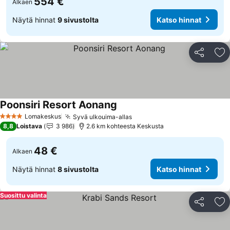
554 €
Alkaen
Näytä hinnat
9 sivustolta
Katso hinnat
Jaa
Li
Poonsiri Resort Aonang
Katso hinnat
Lomakeskus
Syvä ulkouima-allas
Katso hinnat
4 Tähtiluokitus
8,8
Loistava
3 986
2.6 km kohteesta Keskusta
48 €
Alkaen
Näytä hinnat
8 sivustolta
Katso hinnat
Suosittu valinta
Jaa
Li