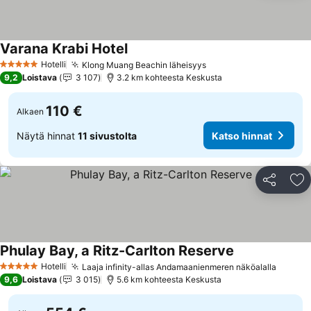
Varana Krabi Hotel
Katso hinnat
Hotelli
Klong Muang Beachin läheisyys
Katso hinnat
5 Tähtiluokitus
9,2
Loistava
3 107
3.2 km kohteesta Keskusta
110 €
Alkaen
Näytä hinnat
11 sivustolta
Katso hinnat
Jaa
Li
Phulay Bay, a Ritz-Carlton Reserve
Katso hinnat
Hotelli
Laaja infinity-allas Andamaanienmeren näköalalla
Katso 
5 Tähtiluokitus
9,6
Loistava
3 015
5.6 km kohteesta Keskusta