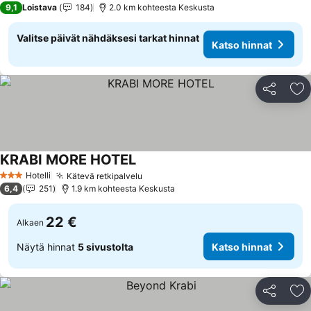
9,1
Loistava
184
2.0 km kohteesta Keskusta
Valitse päivät nähdäksesi tarkat hinnat
Katso hinnat
Jaa
Li
KRABI MORE HOTEL
Katso hinnat
Hotelli
Kätevä retkipalvelu
Katso hinnat
3 Tähtiluokitus
6,4
251
1.9 km kohteesta Keskusta
22 €
Alkaen
Näytä hinnat
5 sivustolta
Katso hinnat
Jaa
Li