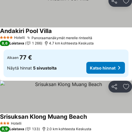
Jaa
Li
Andakiri Pool Villa
Katso hinnat
Hotelli
Panoraamanäkymät merelle rinteeltä
Katso hinnat
4 Tähtiluokitus
8,6
Loistava
1 266
4.7 km kohteesta Keskusta
77 €
Alkaen
Näytä hinnat
5 sivustolta
Katso hinnat
Jaa
Li
Srisuksan Klong Muang Beach
Katso hinnat
Hotelli
3 Tähtiluokitus
8,9
Loistava
133
2.0 km kohteesta Keskusta