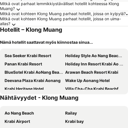
Mitkä ovat parhaat lemmikkiystävälliset hotellit kohteessa Klong
Muang?
Mitkä ovat kohteen Klong Muang parhaat hotellit, joissa on kylpylä?
Mitkä ovat kohteen Klong Muang parhaat hotellit, joissa on uima-
allas?
Hotellit – Klong Muang
Nämä hotellit saattavat myös kiinnostaa sinua...
Sea Seeker Krabi Resort
Holiday Style Ao Nang Beach Resort, Krabi
Panan Krabi Resort
Holiday Inn Resort Krabi Ao Nang Beach by IHG
BlueSotel Krabi AoNang Beach
Arawan Beach Resort Krabi
Deevana Plaza Krabi Aonang
Wake Up Aonang Hotel
Krabi Heritage Hotel
Villa Cha-Cha Krabi Beachfront Resort
Nähtävyydet - Klong Muang
Centara Life Phu Pano Resort Krabi
GLOW Ao Nang Krabi
Maneetel Krabi Beachfront
Krabi Green Hill Pool Villas
Ao Nang Beach
Railay
Srisuksant Resort
The Pineapple Hotel
Krabi Airport
Krabi bay
The Elements Krabi Resort
Sofitel Krabi Phokeethra Golf & Spa Resort