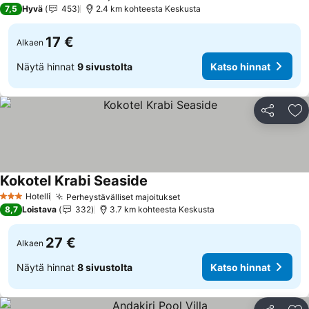
2 Tähtiluokitus
7,5
Hyvä
453
2.4 km kohteesta Keskusta
17 €
Alkaen
Näytä hinnat
9 sivustolta
Katso hinnat
Jaa
Li
Kokotel Krabi Seaside
Katso hinnat
Hotelli
Perheystävälliset majoitukset
Katso hinnat
3 Tähtiluokitus
8,7
Loistava
332
3.7 km kohteesta Keskusta
27 €
Alkaen
Näytä hinnat
8 sivustolta
Katso hinnat