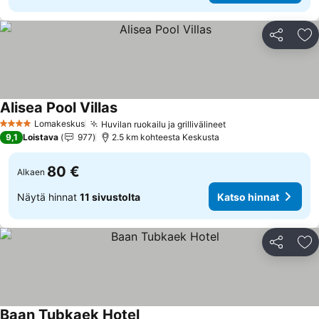
Jaa
Li
Alisea Pool Villas
Katso hinnat
Lomakeskus
Huvilan ruokailu ja grillivälineet
Katso hinnat
4 Tähtiluokitus
9,1
Loistava
977
2.5 km kohteesta Keskusta
80 €
Alkaen
Näytä hinnat
11 sivustolta
Katso hinnat
Jaa
Li
Baan Tubkaek Hotel