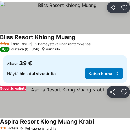
Jaa
Li
Bliss Resort Khlong Muang
Katso hinnat
Lomakeskus
Perheystävällinen rantaromanssi
Katso hinnat
3 Tähtiluokitus
9,0
Loistava
356
Rannalla
39 €
Alkaen
Näytä hinnat
4 sivustolta
Katso hinnat
Suosittu valinta
Jaa
Li
Aspira Resort Klong Muang Krabi
Katso hinnat
Hotelli
Pelihuone biljardilla
Katso hinnat