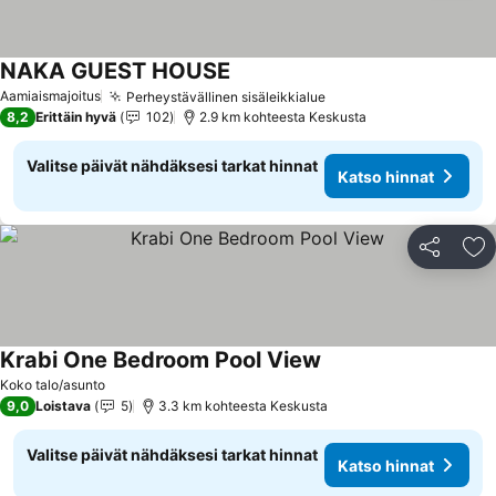
NAKA GUEST HOUSE
Katso hinnat
Aamiaismajoitus
Perheystävällinen sisäleikkialue
Katso hinnat
8,2
Erittäin hyvä
102
2.9 km kohteesta Keskusta
Valitse päivät nähdäksesi tarkat hinnat
Katso hinnat
Jaa
Li
Krabi One Bedroom Pool View
Katso hinnat
Koko talo/asunto
9,0
Loistava
5
3.3 km kohteesta Keskusta
Valitse päivät nähdäksesi tarkat hinnat
Katso hinnat