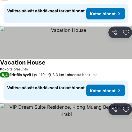
Valitse päivät nähdäksesi tarkat hinnat
Katso hinnat
Jaa
Li
Vacation House
Katso hinnat
Koko talo/asunto
8,4
Erittäin hyvä
119
3.3 km kohteesta Keskusta
Valitse päivät nähdäksesi tarkat hinnat
Katso hinnat
Jaa
Li