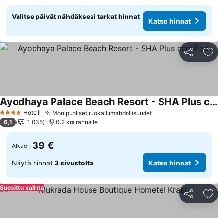
Valitse päivät nähdäksesi tarkat hinnat
Katso hinnat
Jaa
Li
Ayodhaya Palace Beach Resort - SHA Plus certified
Katso hinnat
Hotelli
Monipuoliset ruokailumahdollisuudet
Katso hinnat
4 Tähtiluokitus
6,1
1 035
0.2 km rannalle
39 €
Alkaen
Näytä hinnat
3 sivustolta
Katso hinnat
Suosittu valinta
Jaa
Li