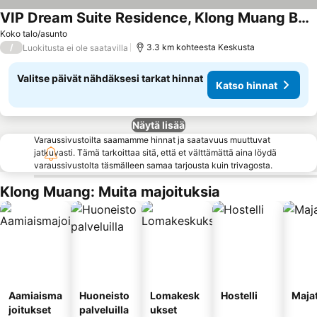
VIP Dream Suite Residence, Klong Muang Beachfront Krabi
Katso hinnat
Koko talo/asunto
/
3.3 km kohteesta Keskusta
Luokitusta ei ole saatavilla
Valitse päivät nähdäksesi tarkat hinnat
Katso hinnat
Näytä lisää
Varaussivustoilta saamamme hinnat ja saatavuus muuttuvat
jatkuvasti. Tämä tarkoittaa sitä, että et välttämättä aina löydä
varaussivustolta täsmälleen samaa tarjousta kuin trivagosta.
Klong Muang: Muita majoituksia
Aamiaisma
Huoneisto
Lomakesk
Hostelli
Maja
joitukset
palveluilla
ukset