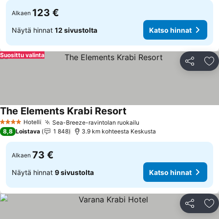
123 €
Alkaen
Näytä hinnat
12 sivustolta
Katso hinnat
Suosittu valinta
Jaa
Li
The Elements Krabi Resort
Katso hinnat
Hotelli
Sea-Breeze-ravintolan ruokailu
Katso hinnat
4 Tähtiluokitus
8,8
Loistava
1 848
3.9 km kohteesta Keskusta
73 €
Alkaen
Näytä hinnat
9 sivustolta
Katso hinnat
Jaa
Li