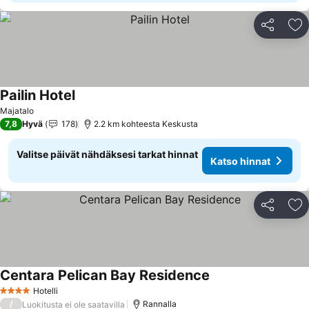
Jaa
Li
Pailin Hotel
Katso hinnat
Majatalo
7,8
Hyvä
178
2.2 km kohteesta Keskusta
Valitse päivät nähdäksesi tarkat hinnat
Katso hinnat
Jaa
Li
Centara Pelican Bay Residence
Katso hinnat
Hotelli
4 Tähtiluokitus
/
Rannalla
Luokitusta ei ole saatavilla