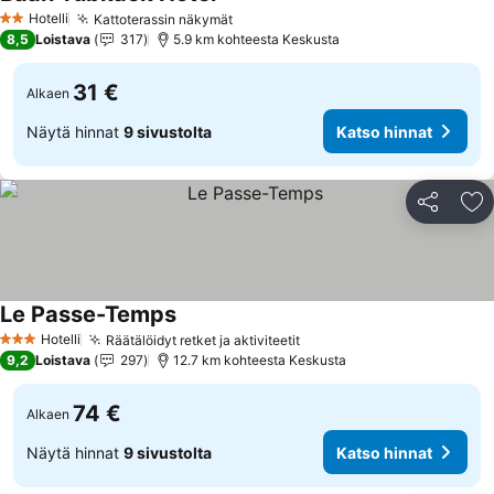
Katso hinnat
Hotelli
Kattoterassin näkymät
Katso hinnat
2 Tähtiluokitus
8,5
Loistava
317
5.9 km kohteesta Keskusta
31 €
Alkaen
Näytä hinnat
9 sivustolta
Katso hinnat
Jaa
Li
Le Passe-Temps
Katso hinnat
Hotelli
Räätälöidyt retket ja aktiviteetit
Katso hinnat
3 Tähtiluokitus
9,2
Loistava
297
12.7 km kohteesta Keskusta
74 €
Alkaen
Näytä hinnat
9 sivustolta
Katso hinnat