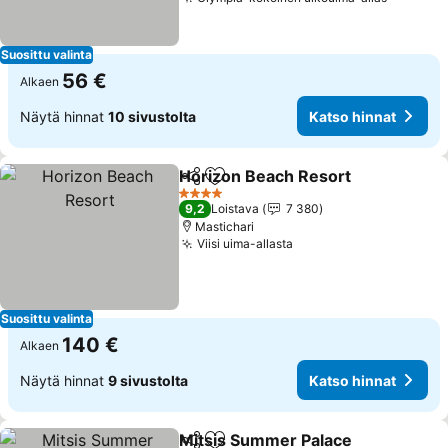
Suosittu valinta
56 €
Alkaen
Näytä hinnat
10 sivustolta
Katso hinnat
Horizon Beach Resort
Jaa
Lisää suosikkeihin
4 Tähtiluokitus
9,2
Loistava
7 380
Mastichari
Viisi uima-allasta
Suosittu valinta
140 €
Alkaen
Näytä hinnat
9 sivustolta
Katso hinnat
Mitsis Summer Palace