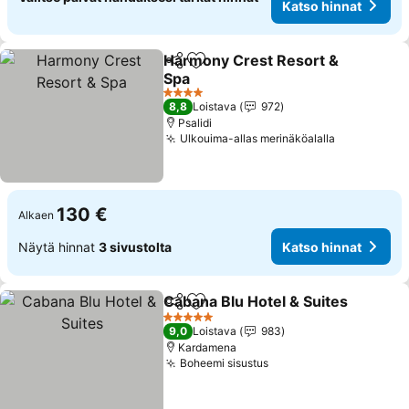
Katso hinnat
Harmony Crest Resort &
Jaa
Lisää suosikkeihin
Spa
4 Tähtiluokitus
8,8
Loistava
972
Psalidi
Ulkouima-allas merinäköalalla
130 €
Alkaen
Näytä hinnat
3 sivustolta
Katso hinnat
Cabana Blu Hotel & Suites
Jaa
Lisää suosikkeihin
5 Tähtiluokitus
9,0
Loistava
983
Kardamena
Boheemi sisustus