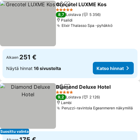
Grecotel LUXME Kos
Jaa
Lisää suosikkeihin
5 Tähtiluokitus
8,7
Loistava
5 356
Psalidi
Elixir Thalasso Spa -pyhäkkö
251 €
Alkaen
Näytä hinnat
16 sivustolta
Katso hinnat
Diamond Deluxe Hotel
Jaa
Lisää suosikkeihin
5 Tähtiluokitus
9,2
Loistava
2 126
Lambi
Peruzzi-ravintola Egeanmeren näkymillä
Suosittu valinta
175 €
Alkaen