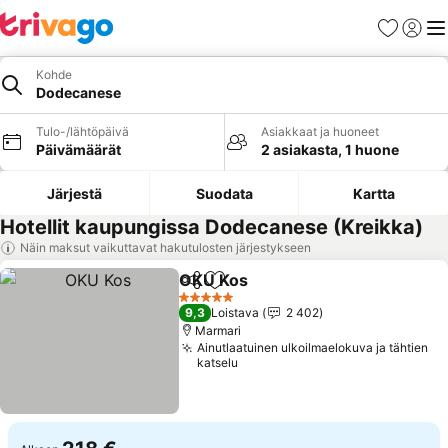
Suosikit
Kirjaud
Val
Kohde
Dodecanese
Tulo-/lähtöpäivä
Asiakkaat ja huoneet
Päivämäärät
2 asiakasta, 1 huone
Järjestä
Suodata
Kartta
Hotellit kaupungissa Dodecanese (Kreikka)
Näin maksut vaikuttavat hakutulosten järjestykseen
OKU Kos
Jaa
Lisää suosikkeihin
5 Tähtiluokitus
9,3
Loistava
2 402
Marmari
Ainutlaatuinen ulkoilmaelokuva ja tähtien
katselu