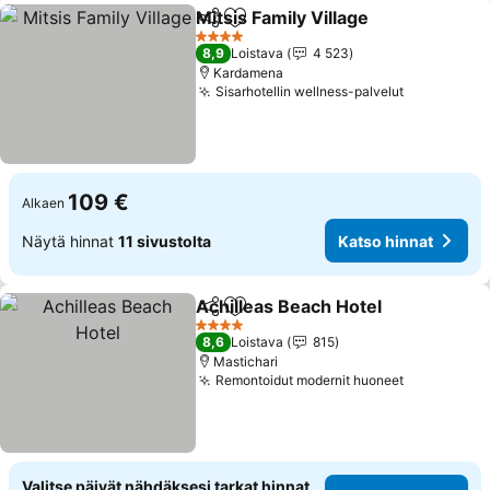
Mitsis Family Village
Jaa
Lisää suosikkeihin
4 Tähtiluokitus
8,9
Loistava
4 523
Kardamena
Sisarhotellin wellness-palvelut
109 €
Alkaen
Näytä hinnat
11 sivustolta
Katso hinnat
Achilleas Beach Hotel
Jaa
Lisää suosikkeihin
4 Tähtiluokitus
8,6
Loistava
815
Mastichari
Remontoidut modernit huoneet
Valitse päivät nähdäksesi tarkat hinnat