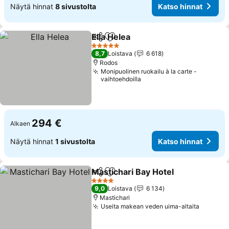
Näytä hinnat
8 sivustolta
Katso hinnat
Ella Helea
Jaa
Lisää suosikkeihin
5 Tähtiluokitus
8,7
Loistava
6 618
Rodos
Monipuolinen ruokailu à la carte -
vaihtoehdoilla
294 €
Alkaen
Näytä hinnat
1 sivustolta
Katso hinnat
Mastichari Bay Hotel
Jaa
Lisää suosikkeihin
4 Tähtiluokitus
9,0
Loistava
6 134
Mastichari
Useita makean veden uima-altaita