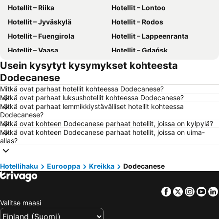
Hotellit – Riika
Hotellit – Lontoo
Hotellit – Jyväskylä
Hotellit – Rodos
Hotellit – Fuengirola
Hotellit – Lappeenranta
Hotellit – Vaasa
Hotellit – Gdańsk
Usein kysytyt kysymykset kohteesta
Hotellit – Rovaniemi
Hotellit – Alanya
Dodecanese
Hotellit – Savonlinna
Hotellit – Hämeenlinna
Mitkä ovat parhaat hotellit kohteessa Dodecanese?
Hotellit – Vantaa
Hotellit – Pariisi
Mitkä ovat parhaat luksushotellit kohteessa Dodecanese?
Mitkä ovat parhaat lemmikkiystävälliset hotellit kohteessa
Hotellit – Rooma
Hotellit – Berliini
Dodecanese?
Hotellit – Kalajoki
Hotellit – Suomi
Mitkä ovat kohteen Dodecanese parhaat hotellit, joissa on kylpylä?
Mitkä ovat kohteen Dodecanese parhaat hotellit, joissa on uima-
Hotellit – Malta
Hotellit – Teneriffa
allas?
Hotellit – Aurinkorannikko
Hotellit – Kreikka
Hotellit – Gardajärvi
Hotellit – Koh Samui
Hotellihaku
Eurooppa
Kreikka
Dodecanese
Hotellit – Koh Lanta
Hotellit – Kypros
Facebook
Twitter
Insta
Yo
Hotellit – Lofoten
Hotellit – Santorini Saari
Valitse maasi
Hotellit – Espanja
Hotellit – Durrës