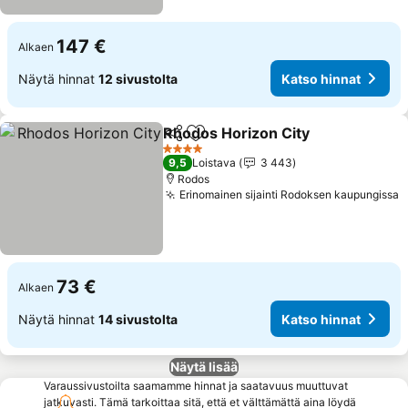
147 €
Alkaen
Näytä hinnat
12 sivustolta
Katso hinnat
Rhodos Horizon City
Jaa
Lisää suosikkeihin
4 Tähtiluokitus
9,5
Loistava
3 443
Rodos
Erinomainen sijainti Rodoksen kaupungissa
73 €
Alkaen
Näytä hinnat
14 sivustolta
Katso hinnat
Näytä lisää
Varaussivustoilta saamamme hinnat ja saatavuus muuttuvat
jatkuvasti. Tämä tarkoittaa sitä, että et välttämättä aina löydä