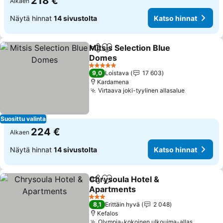
218 €
Alkaen
Näytä hinnat
14 sivustolta
Katso hinnat
Mitsis Selection Blue
Jaa
Lisää suosikkeihin
Domes
5 Tähtiluokitus
9,0
Loistava
17 603
Kardamena
Virtaava joki-tyylinen allasalue
Suosittu valinta
224 €
Alkaen
Näytä hinnat
14 sivustolta
Katso hinnat
Chrysoula Hotel &
Jaa
Lisää suosikkeihin
Apartments
3 Tähtiluokitus
8,1
Erittäin hyvä
2 048
Kefalos
Olympia-kokoinen ulkouima-allas