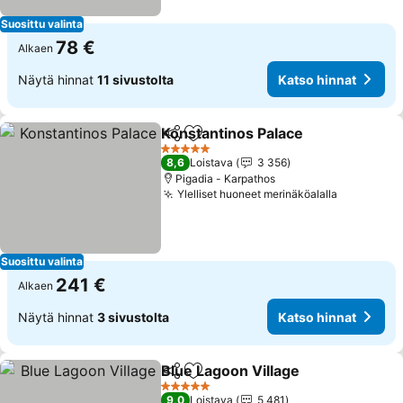
Suosittu valinta
78 €
Alkaen
Näytä hinnat
11 sivustolta
Katso hinnat
Konstantinos Palace
Jaa
Lisää suosikkeihin
5 Tähtiluokitus
8,6
Loistava
3 356
Pigadia - Karpathos
Ylelliset huoneet merinäköalalla
Suosittu valinta
241 €
Alkaen
Näytä hinnat
3 sivustolta
Katso hinnat
Blue Lagoon Village
Jaa
Lisää suosikkeihin
5 Tähtiluokitus
9,0
Loistava
5 481