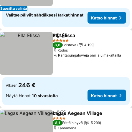
Suosittu valinta
Valitse päivät nähdäksesi tarkat hinnat
Katso hinnat
Ella Elissa
Jaa
Lisää suosikkeihin
5 Tähtiluokitus
8,8
Loistava
4 199
Rodos
Rantabungaloweja omilla uima-altailla
246 €
Alkaen
Näytä hinnat
10 sivustolta
Katso hinnat
Lagas Aegean Village
Jaa
Lisää suosikkeihin
4 Tähtiluokitus
8,1
Erittäin hyvä
5 299
Kardamena