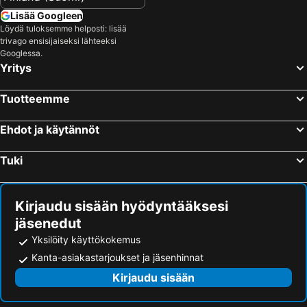
Hotellit – Malta
Hotellit – Madeira
Lisää Googleen
Hotellit – Kos Saari
Hotellit – Algarve
Löydä tuloksemme helposti: lisää
trivago ensisijaiseksi lähteeksi
Hotellit – Sisilia
Hotellit – Uusimaa
Googlessa.
Yritys
Tuotteemme
Ehdot ja käytännöt
Tuki
Kirjaudu sisään hyödyntääksesi
jäsenedut
Yksilöity käyttökokemus
Kanta-asiakastarjoukset ja jäsenhinnat
Kirjaudu sisään