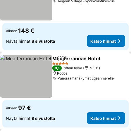
Aegean Village -hyvinvointikeskus
148 €
Alkaen
Näytä hinnat
8 sivustolta
Katso hinnat
Mediterranean Hotel
Jaa
Lisää suosikkeihin
5 Tähtiluokitus
8,1
Erittäin hyvä
5 131
Rodos
Panoraamanäkymät Egeanmerelle
97 €
Alkaen
Näytä hinnat
9 sivustolta
Katso hinnat