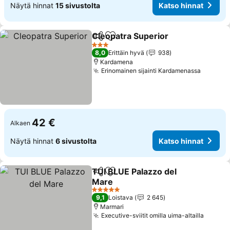
Näytä hinnat
15 sivustolta
Katso hinnat
Cleopatra Superior
Jaa
Lisää suosikkeihin
3 Tähtiluokitus
8,0
Erittäin hyvä
938
Kardamena
Erinomainen sijainti Kardamenassa
42 €
Alkaen
Näytä hinnat
6 sivustolta
Katso hinnat
TUI BLUE Palazzo del
Jaa
Lisää suosikkeihin
Mare
5 Tähtiluokitus
9,1
Loistava
2 645
Marmari
Executive-sviitit omilla uima-altailla