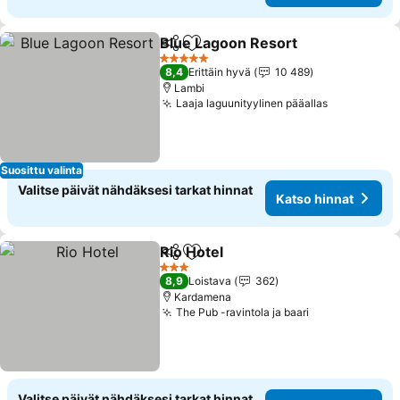
Blue Lagoon Resort
Jaa
Lisää suosikkeihin
5 Tähtiluokitus
8,4
Erittäin hyvä
10 489
Lambi
Laaja laguunityylinen pääallas
Suosittu valinta
Valitse päivät nähdäksesi tarkat hinnat
Katso hinnat
Rio Hotel
Jaa
Lisää suosikkeihin
3 Tähtiluokitus
8,9
Loistava
362
Kardamena
The Pub -ravintola ja baari
Valitse päivät nähdäksesi tarkat hinnat