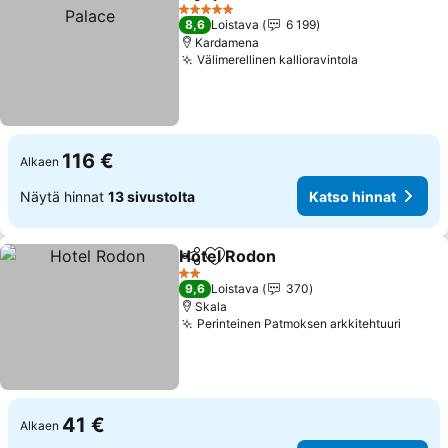
Jaa
Lisää suosikkeihin
5 Tähtiluokitus
8,6
Loistava
6 199
Kardamena
Välimerellinen kallioravintola
116 €
Alkaen
Näytä hinnat
13 sivustolta
Katso hinnat
Hotel Rodon
Jaa
Lisää suosikkeihin
2 Tähtiluokitus
9,6
Loistava
370
Skala
Perinteinen Patmoksen arkkitehtuuri
41 €
Alkaen