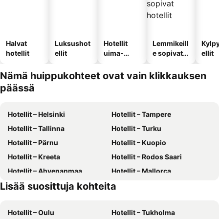
Halvat
Luksushot
Hotellit
Lemmikeill
Kylp
hotellit
ellit
uima-
e sopivat
ellit
altaalla
hotellit
Nämä huippukohteet ovat vain klikkauksen
päässä
Hotellit – Helsinki
Hotellit – Tampere
Hotellit – Tallinna
Hotellit – Turku
Hotellit – Pärnu
Hotellit – Kuopio
Hotellit – Kreeta
Hotellit – Rodos Saari
Hotellit – Ahvenanmaa
Hotellit – Mallorca
Lisää suosittuja kohteita
Hotellit – Gran Canaria
Hotellit – Phuket
Hotellit – Oulu
Hotellit – Tukholma