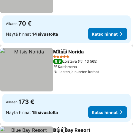
70 €
Alkaen
Näytä hinnat
14 sivustolta
Katso hinnat
Mitsis Norida
Jaa
Lisää suosikkeihin
5 Tähtiluokitus
8,9
Loistava
13 565
Kardamena
Lasten ja nuorten kerhot
173 €
Alkaen
Näytä hinnat
15 sivustolta
Katso hinnat
Blue Bay Resort
Jaa