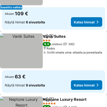
Suosittu valinta
109 €
Alkaen
Näytä hinnat
6 sivustolta
Katso hinnat
Vanik Suites
Jaa
Lisää suosikkeihin
3 Tähtiluokitus
9,3
Loistava
392
Rodos
Sviitit omalla uima-altaalla ja porealtaalla
63 €
Alkaen
Näytä hinnat
9 sivustolta
Katso hinnat
Neptune Luxury Resort
Jaa
Lisää suosikkeihin
5 Tähtiluokitus