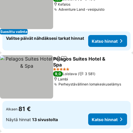
Kefalos
Adventure Land -vesipuisto
Suosittu valinta
Valitse päivät nähdäksesi tarkat hinnat
Katso hinnat
Pelagos Suites Hotel &
Jaa
Lisää suosikkeihin
Spa
5 Tähtiluokitus
9,0
Loistava
3 581
Lambi
Perheystävällinen lomakeskuselämys
81 €
Alkaen
Näytä hinnat
13 sivustolta
Katso hinnat