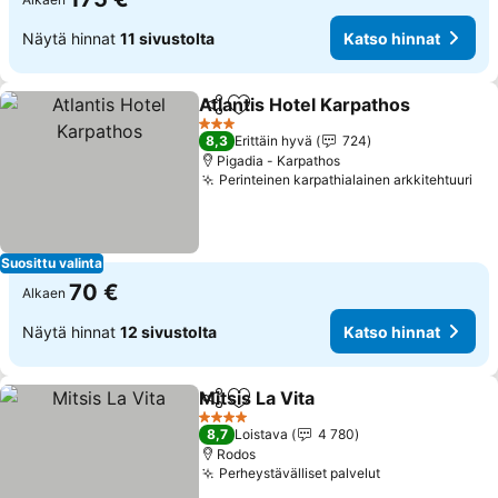
Näytä hinnat
11 sivustolta
Katso hinnat
Atlantis Hotel Karpathos
Jaa
Lisää suosikkeihin
3 Tähtiluokitus
8,3
Erittäin hyvä
724
Pigadia - Karpathos
Perinteinen karpathialainen arkkitehtuuri
Suosittu valinta
70 €
Alkaen
Näytä hinnat
12 sivustolta
Katso hinnat
Mitsis La Vita
Jaa
Lisää suosikkeihin
4 Tähtiluokitus
8,7
Loistava
4 780
Rodos
Perheystävälliset palvelut