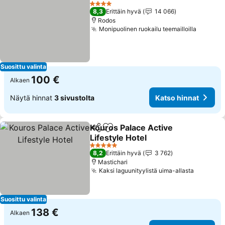
Lisää suosikkeihin
4 Tähtiluokitus
8,3
Erittäin hyvä
14 066
Rodos
Monipuolinen ruokailu teemailloilla
Suosittu valinta
100 €
Alkaen
Näytä hinnat
3 sivustolta
Katso hinnat
Kouros Palace Active
Jaa
Lisää suosikkeihin
Lifestyle Hotel
5 Tähtiluokitus
8,2
Erittäin hyvä
3 762
Mastichari
Kaksi laguunityylistä uima-allasta
Suosittu valinta
138 €
Alkaen