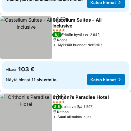
Katso hinnat
Castellum Suites - All
Jaa
Lisää suosikkeihin
Inclusive
4 Tähtiluokitus
8,1
Erittäin hyvä
2 942
Rodos
Älykkäät huoneet Netflixillä
103 €
Alkaen
Näytä hinnat
11 sivustolta
Katso hinnat
Crithoni's Paradise Hotel
Jaa
Lisää suosikkeihin
4 Tähtiluokitus
8,5
Loistava
1 597
Krithoni
Suuri ulkouima-allas