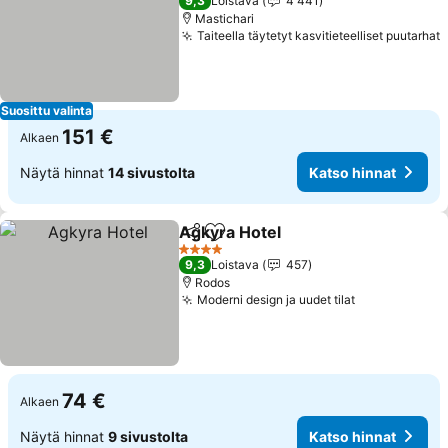
9,3
Loistava
4 441
Mastichari
Taiteella täytetyt kasvitieteelliset puutarhat
Suosittu valinta
151 €
Alkaen
Näytä hinnat
14 sivustolta
Katso hinnat
Agkyra Hotel
Jaa
Lisää suosikkeihin
4 Tähtiluokitus
9,3
Loistava
457
Rodos
Moderni design ja uudet tilat
74 €
Alkaen
Näytä hinnat
9 sivustolta
Katso hinnat