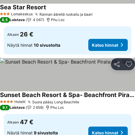
Sea Star Resort
Lomakeskus
Rannan äärellä ruokailu ja baari
3 Tähtiluokitus
8,5
Loistava
4 067
Phu Loc
26 €
Alkaen
Näytä hinnat
10 sivustolta
Katso hinnat
Jaa
Li
Sunset Beach Resort & Spa- Beachfront Pirate Fire Show
Hotelli
Suora pääsy Long Beachille
4 Tähtiluokitus
9,1
Loistava
2 659
Phu Loc
47 €
Alkaen
Näytä hinnat
9 sivustolta
Katso hinnat