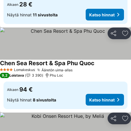
28 €
Alkaen
Näytä hinnat
11 sivustolta
Katso hinnat
Jaa
Li
Chen Sea Resort & Spa Phu Quoc
Lomakeskus
Ääretön uima-allas
4 Tähtiluokitus
9,2
Loistava
3 390
Phu Loc
94 €
Alkaen
Näytä hinnat
8 sivustolta
Katso hinnat
Jaa
Li