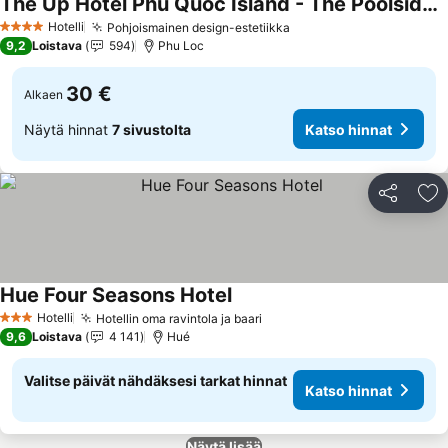
The Up Hotel Phu Quoc Island - The Poolside Escape
Hotelli
Pohjoismainen design-estetiikka
4 Tähtiluokitus
9,2
Loistava
594
Phu Loc
30 €
Alkaen
Näytä hinnat
7 sivustolta
Katso hinnat
Jaa
Li
Hue Four Seasons Hotel
Hotelli
Hotellin oma ravintola ja baari
3 Tähtiluokitus
9,6
Loistava
4 141
Hué
Valitse päivät nähdäksesi tarkat hinnat
Katso hinnat
Näytä lisää