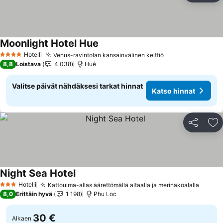
Moonlight Hotel Hue
Hotelli
Venus-ravintolan kansainvälinen keittiö
4 Tähtiluokitus
8,8
Loistava
4 038
Hué
Valitse päivät nähdäksesi tarkat hinnat
Katso hinnat
Jaa
Li
Night Sea Hotel
Hotelli
Kattouima-allas äärettömällä altaalla ja merinäköalalla
3 Tähtiluokitus
8,0
Erittäin hyvä
1 198
Phu Loc
30 €
Alkaen