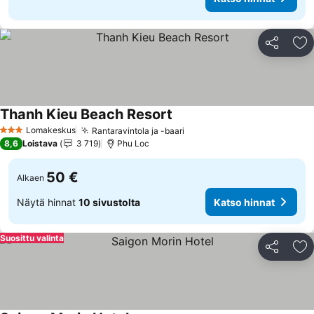
Jaa
Li
Thanh Kieu Beach Resort
Lomakeskus
Rantaravintola ja -baari
3 Tähtiluokitus
8,6
Loistava
3 719
Phu Loc
50 €
Alkaen
Näytä hinnat
10 sivustolta
Katso hinnat
Suosittu valinta
Jaa
Li