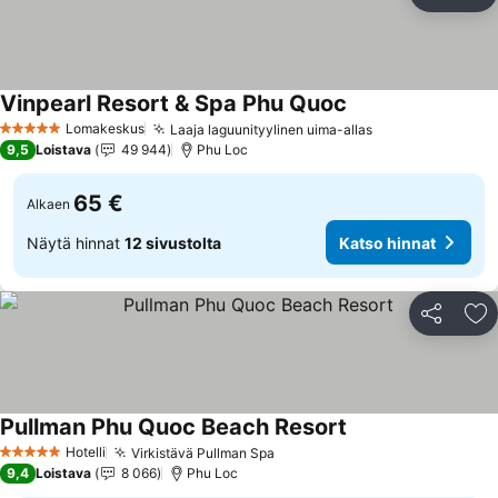
Jaa
Li
Vinpearl Resort & Spa Phu Quoc
Lomakeskus
Laaja laguunityylinen uima-allas
5 Tähtiluokitus
9,5
Loistava
49 944
Phu Loc
65 €
Alkaen
Näytä hinnat
12 sivustolta
Katso hinnat
Jaa
Li
Pullman Phu Quoc Beach Resort
Hotelli
Virkistävä Pullman Spa
5 Tähtiluokitus
9,4
Loistava
8 066
Phu Loc