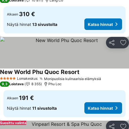
9,8
Loistava
10 811
Lang Co
310 €
Alkaen
Näytä hinnat
13 sivustolta
Katso hinnat
Jaa
Li
New World Phu Quoc Resort
Lomakeskus
Monipuolisia kulinaarisia elämyksiä
5 Tähtiluokitus
9,3
Loistava
8 355
Phu Loc
191 €
Alkaen
Näytä hinnat
11 sivustolta
Katso hinnat
Suosittu valinta