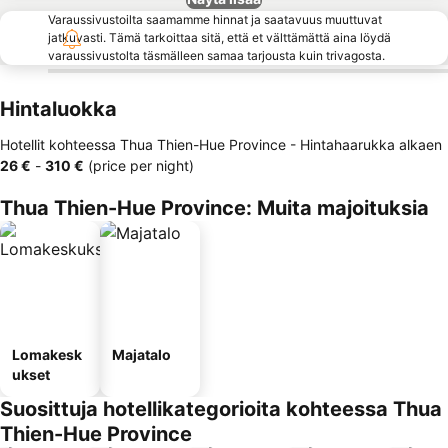
Varaussivustoilta saamamme hinnat ja saatavuus muuttuvat
jatkuvasti. Tämä tarkoittaa sitä, että et välttämättä aina löydä
varaussivustolta täsmälleen samaa tarjousta kuin trivagosta.
Hintaluokka
Hotellit kohteessa Thua Thien-Hue Province -
Hintahaarukka
alkaen
‎26 €
-
‎310 €
(price per night)
Thua Thien-Hue Province: Muita majoituksia
Lomakesk
Majatalo
ukset
Suosittuja hotellikategorioita kohteessa Thua
Thien-Hue Province