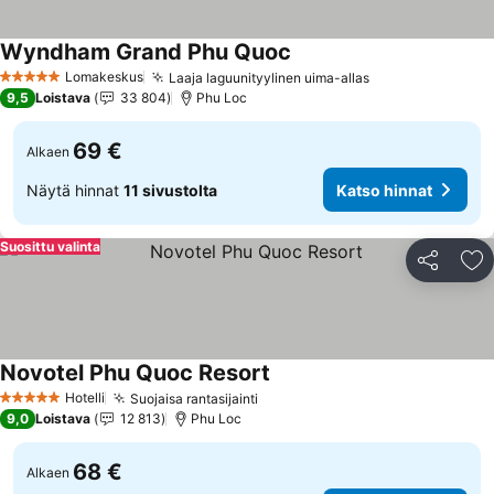
Wyndham Grand Phu Quoc
Lomakeskus
Laaja laguunityylinen uima-allas
5 Tähtiluokitus
9,5
Loistava
33 804
Phu Loc
69 €
Alkaen
Näytä hinnat
11 sivustolta
Katso hinnat
Suosittu valinta
Jaa
Li
Novotel Phu Quoc Resort
Hotelli
Suojaisa rantasijainti
5 Tähtiluokitus
9,0
Loistava
12 813
Phu Loc
68 €
Alkaen