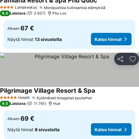
Famiana Resort & Spa Phu Quoc
Lomakeskus
Monipuolisia kulinaarisia elämyksiä
4 Tähtiluokitus
9,0
Loistava
3 937
Phu Loc
67 €
Alkaen
Näytä hinnat
13 sivustolta
Katso hinnat
Jaa
Li
Pilgrimage Village Resort & Spa
Hotelli
Kylämäiset trooppiset puutarhat
5 Tähtiluokitus
9,5
Loistava
11 761
Hué
69 €
Alkaen
Näytä hinnat
8 sivustolta
Katso hinnat