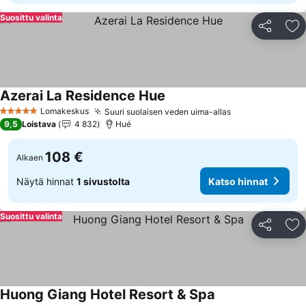
Suosittu valinta
Jaa
Li
Azerai La Residence Hue
Lomakeskus
Suuri suolaisen veden uima-allas
5 Tähtiluokitus
9,5
Loistava
4 832
Hué
108 €
Alkaen
Näytä hinnat
1 sivustolta
Katso hinnat
Suosittu valinta
Jaa
Li
Huong Giang Hotel Resort & Spa