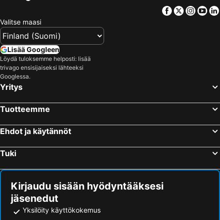
Hotellit – Kos Saari
Hotellit – Kypros
Facebook
Twitter
Insta
Yo
Valitse maasi
Hotellit – Lofoten
Hotellit – Uusimaa
Hotellit – Ylläs
Hotellit – Madeira
Lisää Googleen
Hotellit – Kroatia
Hotellit – Saarenmaa
Löydä tuloksemme helposti: lisää
trivago ensisijaiseksi lähteeksi
Googlessa.
Yritys
Tuotteemme
Ehdot ja käytännöt
Tuki
Kirjaudu sisään hyödyntääksesi
jäsenedut
Yksilöity käyttökokemus