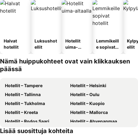
Halvat
Luksushot
Hotellit
Lemmikeill
Kylp
hotellit
ellit
uima-
e sopivat
ellit
altaalla
hotellit
Nämä huippukohteet ovat vain klikkauksen
päässä
Hotellit – Tampere
Hotellit – Helsinki
Hotellit – Tallinna
Hotellit – Oulu
Hotellit – Tukholma
Hotellit – Kuopio
Hotellit – Kreeta
Hotellit – Mallorca
Hotellit – Rodos Saari
Hotellit – Ahvenanmaa
Lisää suosittuja kohteita
Hotellit – Suomi
Hotellit – Gran Canaria