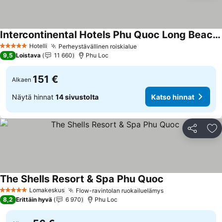
Intercontinental Hotels Phu Quoc Long Beach Resort By Ihg
Hotelli
Perheystävällinen roiskialue
5 Tähtiluokitus
9,5
Loistava
11 660
Phu Loc
151 €
Alkaen
Näytä hinnat
14 sivustolta
Katso hinnat
Jaa
Li
The Shells Resort & Spa Phu Quoc
Lomakeskus
Flow-ravintolan ruokailuelämys
5 Tähtiluokitus
8,2
Erittäin hyvä
6 970
Phu Loc