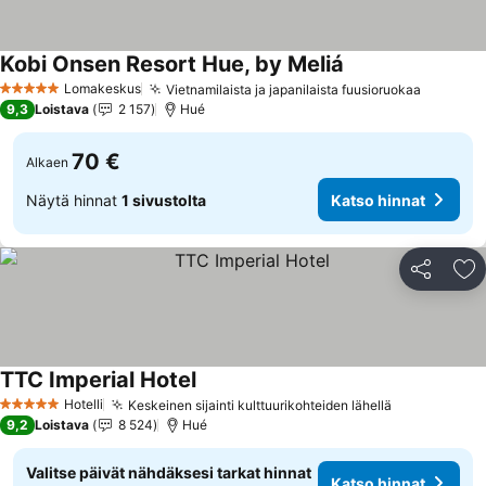
Kobi Onsen Resort Hue, by Meliá
Lomakeskus
Vietnamilaista ja japanilaista fuusioruokaa
5 Tähtiluokitus
9,3
Loistava
2 157
Hué
70 €
Alkaen
Näytä hinnat
1 sivustolta
Katso hinnat
Jaa
Li
TTC Imperial Hotel
Hotelli
Keskeinen sijainti kulttuurikohteiden lähellä
5 Tähtiluokitus
9,2
Loistava
8 524
Hué
Valitse päivät nähdäksesi tarkat hinnat
Katso hinnat