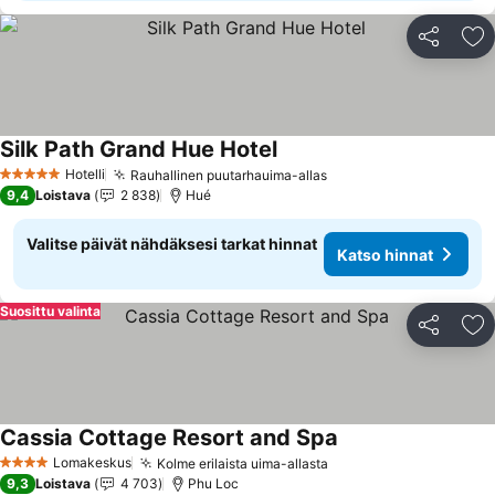
Jaa
Li
Silk Path Grand Hue Hotel
Hotelli
Rauhallinen puutarhauima-allas
5 Tähtiluokitus
9,4
Loistava
2 838
Hué
Valitse päivät nähdäksesi tarkat hinnat
Katso hinnat
Suosittu valinta
Jaa
Li
Cassia Cottage Resort and Spa
Lomakeskus
Kolme erilaista uima-allasta
4 Tähtiluokitus
9,3
Loistava
4 703
Phu Loc