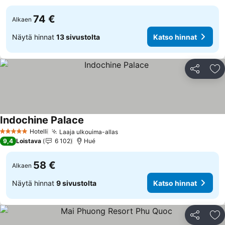
74 €
Alkaen
Näytä hinnat
13 sivustolta
Katso hinnat
Jaa
Li
Indochine Palace
Hotelli
Laaja ulkouima-allas
5 Tähtiluokitus
9,4
Loistava
6 102
Hué
58 €
Alkaen
Näytä hinnat
9 sivustolta
Katso hinnat
Jaa
Li