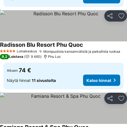
Jaa
Li
Radisson Blu Resort Phu Quoc
Lomakeskus
Monipuolista kansainvälistä ja paikallista ruokaa
5 Tähtiluokitus
9,2
Loistava
9 460
Phu Loc
74 €
Alkaen
Näytä hinnat
11 sivustolta
Katso hinnat
Jaa
Li