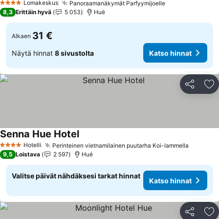
Lomakeskus
Panoraamanäkymät Parfyymijoelle
4 Tähtiluokitus
8,3
Erittäin hyvä
5 053
Hué
31 €
Alkaen
Näytä hinnat
8 sivustolta
Katso hinnat
Jaa
Li
Senna Hue Hotel
Hotelli
Perinteinen vietnamilainen puutarha Koi-lammella
4 Tähtiluokitus
9,5
Loistava
2 597
Hué
Valitse päivät nähdäksesi tarkat hinnat
Katso hinnat
Jaa
Li