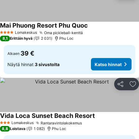
Mai Phuong Resort Phu Quoc
Lomakeskus
Oma pickleball-kenttä
4 Tähtiluokitus
8,1
Erittäin hyvä
2 031
Phu Loc
39 €
Alkaen
Näytä hinnat
3 sivustolta
Katso hinnat
Jaa
Li
Vida Loca Sunset Beach Resort
Lomakeskus
Rantaravintolakokemus
3 Tähtiluokitus
8,8
Loistava
1 082
Phu Loc