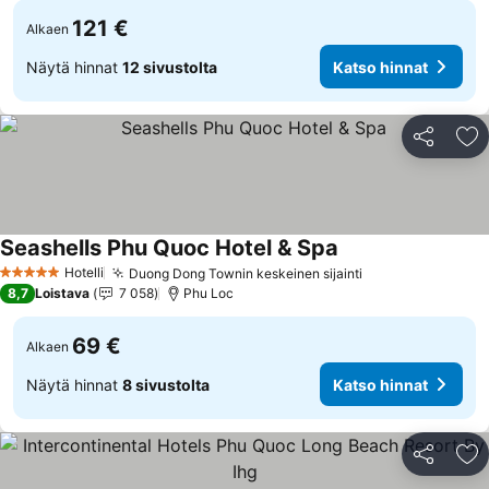
121 €
Alkaen
Näytä hinnat
12 sivustolta
Katso hinnat
Jaa
Li
Seashells Phu Quoc Hotel & Spa
Hotelli
Duong Dong Townin keskeinen sijainti
5 Tähtiluokitus
8,7
Loistava
7 058
Phu Loc
69 €
Alkaen
Näytä hinnat
8 sivustolta
Katso hinnat
Jaa
Li