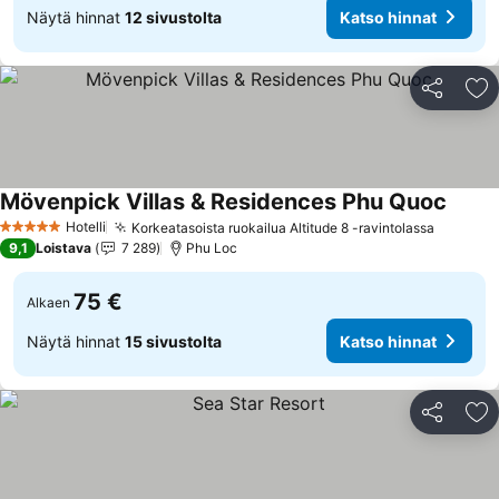
Näytä hinnat
12 sivustolta
Katso hinnat
Jaa
Li
Mövenpick Villas & Residences Phu Quoc
Hotelli
Korkeatasoista ruokailua Altitude 8 -ravintolassa
5 Tähtiluokitus
9,1
Loistava
7 289
Phu Loc
75 €
Alkaen
Näytä hinnat
15 sivustolta
Katso hinnat
Jaa
Li