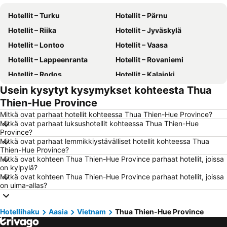
Hotellit – Turku
Hotellit – Pärnu
Hotellit – Riika
Hotellit – Jyväskylä
Hotellit – Lontoo
Hotellit – Vaasa
Hotellit – Lappeenranta
Hotellit – Rovaniemi
Hotellit – Rodos
Hotellit – Kalajoki
Usein kysytyt kysymykset kohteesta Thua
Hotellit – Alanya
Hotellit – Joensuu
Thien-Hue Province
Hotellit – Fuengirola
Hotellit – Kööpenhamina
Mitkä ovat parhaat hotellit kohteessa Thua Thien-Hue Province?
Hotellit – Savonlinna
Hotellit – Gdańsk
Mitkä ovat parhaat luksushotellit kohteessa Thua Thien-Hue
Province?
Hotellit – Lahti
Hotellit – Hämeenlinna
Mitkä ovat parhaat lemmikkiystävälliset hotellit kohteessa Thua
Hotellit – Seinäjoki
Hotellit – Kreikka
Thien-Hue Province?
Mitkä ovat kohteen Thua Thien-Hue Province parhaat hotellit, joissa
Hotellit – Malta
Hotellit – Aurinkorannikko
on kylpylä?
Mitkä ovat kohteen Thua Thien-Hue Province parhaat hotellit, joissa
Hotellit – Teneriffa
Hotellit – Gardajärvi
on uima-allas?
Hotellit – Phuket
Hotellit – Koh Lanta
Hotellit – Santorini Saari
Hotellit – Viro
Hotellihaku
Aasia
Vietnam
Thua Thien-Hue Province
Hotellit – Espanja
Hotellit – Koh Samui