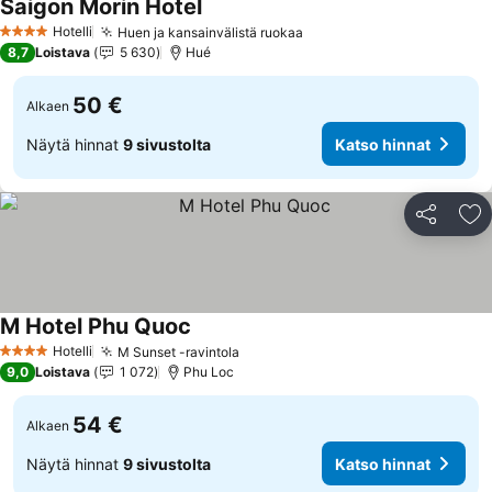
Saigon Morin Hotel
Hotelli
Huen ja kansainvälistä ruokaa
4 Tähtiluokitus
8,7
Loistava
5 630
Hué
50 €
Alkaen
Näytä hinnat
9 sivustolta
Katso hinnat
Jaa
Li
M Hotel Phu Quoc
Hotelli
M Sunset -ravintola
4 Tähtiluokitus
9,0
Loistava
1 072
Phu Loc
54 €
Alkaen
Näytä hinnat
9 sivustolta
Katso hinnat