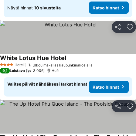
Näytä hinnat
10 sivustolta
Katso hinnat
Jaa
Li
White Lotus Hue Hotel
Hotelli
Ulkouima-allas kaupunkinäköalalla
4 Tähtiluokitus
9,1
Loistava
3 006
Hué
Valitse päivät nähdäksesi tarkat hinnat
Katso hinnat
Jaa
Li