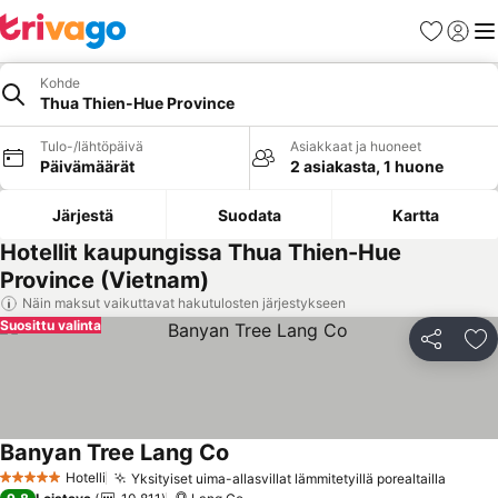
Suosikit
Kirjaud
Val
Kohde
Thua Thien-Hue Province
Tulo-/lähtöpäivä
Asiakkaat ja huoneet
Päivämäärät
2 asiakasta, 1 huone
Järjestä
Suodata
Kartta
Hotellit kaupungissa Thua Thien-Hue
Province (Vietnam)
Näin maksut vaikuttavat hakutulosten järjestykseen
Suosittu valinta
Jaa
Li
Banyan Tree Lang Co
Hotelli
Yksityiset uima-allasvillat lämmitetyillä porealtailla
5 Tähtiluokitus