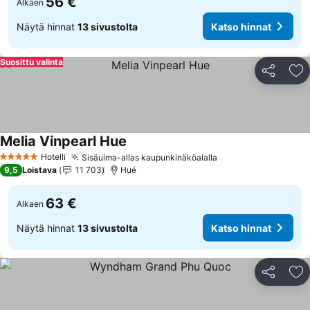
56 €
Alkaen
Näytä hinnat
13 sivustolta
Katso hinnat
Suosittu valinta
Jaa
Li
Melia Vinpearl Hue
Hotelli
Sisäuima-allas kaupunkinäköalalla
5 Tähtiluokitus
9,5
Loistava
11 703
Hué
63 €
Alkaen
Näytä hinnat
13 sivustolta
Katso hinnat
Jaa
Li