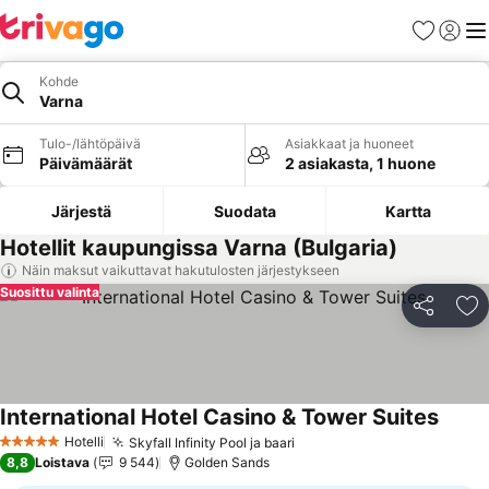
Suosikit
Kirjaud
Val
Kohde
Varna
Tulo-/lähtöpäivä
Asiakkaat ja huoneet
Päivämäärät
2 asiakasta, 1 huone
Järjestä
Suodata
Kartta
Hotellit kaupungissa Varna (Bulgaria)
Näin maksut vaikuttavat hakutulosten järjestykseen
Suosittu valinta
Jaa
Li
International Hotel Casino & Tower Suites
Katso 
Hotelli
Skyfall Infinity Pool ja baari
Katso hinnat
5 Tähtiluokitus
8,8
Loistava
9 544
Golden Sands