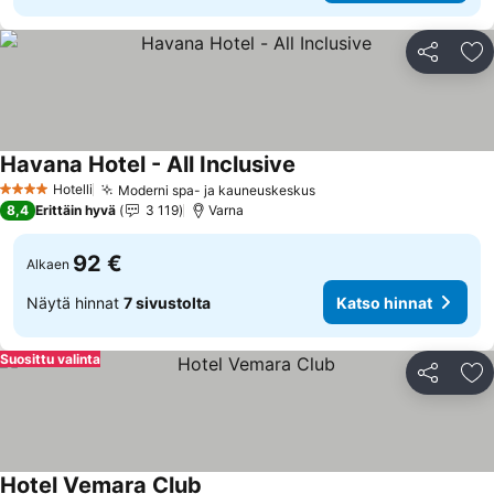
Jaa
Li
Havana Hotel - All Inclusive
Katso hinnat
Hotelli
Moderni spa- ja kauneuskeskus
Katso hinnat
4 Tähtiluokitus
8,4
Erittäin hyvä
3 119
Varna
92 €
Alkaen
Näytä hinnat
7 sivustolta
Katso hinnat
Suosittu valinta
Jaa
Li
Hotel Vemara Club