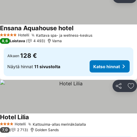
Li
Ensana Aquahouse hotel
Katso hinnat
Hotelli
Kattava spa- ja wellness-keskus
Katso hinnat
5 Tähtiluokitus
8,6
Loistava
4 493
Varna
128 €
Alkaen
Näytä hinnat
11 sivustolta
Katso hinnat
Jaa
Li
Hotel Lilia
Katso hinnat
Hotelli
Kattouima-allas merinäköalalla
Katso hinnat
4 Tähtiluokitus
7,0
2 713
Golden Sands