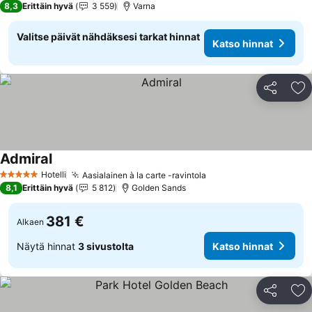
8,3
Erittäin hyvä
3 559
Varna
Valitse päivät nähdäksesi tarkat hinnat
Katso hinnat
Jaa
Li
Admiral
Katso hinnat
Hotelli
Aasialainen à la carte -ravintola
Katso hinnat
5 Tähtiluokitus
8,1
Erittäin hyvä
5 812
Golden Sands
381 €
Alkaen
Näytä hinnat
3 sivustolta
Katso hinnat
Jaa
Li