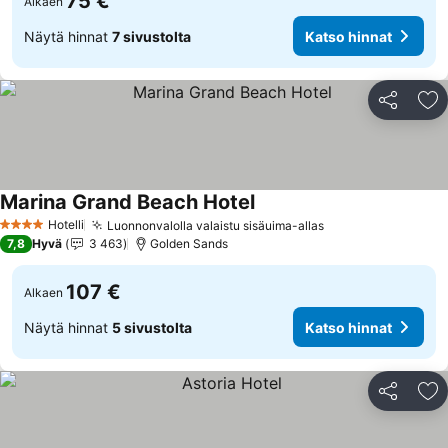
75 €
Alkaen
Näytä hinnat
7 sivustolta
Katso hinnat
Jaa
Li
Marina Grand Beach Hotel
Katso hinnat
Hotelli
Luonnonvalolla valaistu sisäuima-allas
Katso hinnat
4 Tähtiluokitus
7,8
Hyvä
3 463
Golden Sands
107 €
Alkaen
Näytä hinnat
5 sivustolta
Katso hinnat
Jaa
Li