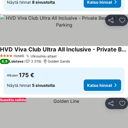
Näytä hinnat
8 sivustolta
Katso hinnat
Jaa
Li
HVD Viva Club Ultra All Inclusive - Private Beach & Free Parking
Katso hinnat
Hotelli
Ulkouima-altaat
Katso hinnat
4 Tähtiluokitus
8,9
Loistava
2 316
Golden Sands
175 €
Alkaen
Näytä hinnat
5 sivustolta
Katso hinnat
Suosittu valinta
Jaa
Li