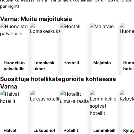
per night)
Varna: Muita majoituksia
Huoneisto
Lomakesk
Hostelli
Majatalo
Huon
palveluilla
ukset
hotel
Suosittuja hotellikategorioita kohteessa
Varna
Halvat
Luksushot
Hotellit
Lemmikeill
Kylp