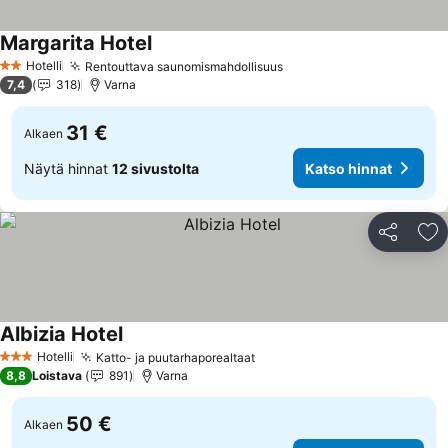
Margarita Hotel
Katso hinnat
Hotelli
Rentouttava saunomismahdollisuus
Katso hinnat
2 Tähtiluokitus
7,4
318
Varna
31 €
Alkaen
Näytä hinnat
12 sivustolta
Katso hinnat
Jaa
Li
Albizia Hotel
Katso hinnat
Hotelli
Katto- ja puutarhaporealtaat
Katso hinnat
3 Tähtiluokitus
8,8
Loistava
891
Varna
50 €
Alkaen