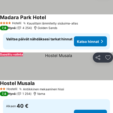
Madara Park Hotel
Katso hinnat
Hotelli
Kausittain lämmitetty sisäuima-allas
Katso hinnat
4 Tähtiluokitus
7,8
Hyvä
4 254
Golden Sands
Valitse päivät nähdäksesi tarkat hinnat
Katso hinnat
Suosittu valinta
Jaa
Li
Hostel Musala
Katso hinnat
Hostelli
Antiikkinen mekaaninen hissi
Katso hinnat
2 Tähtiluokitus
7,8
Hyvä
1 254
Varna
40 €
Alkaen