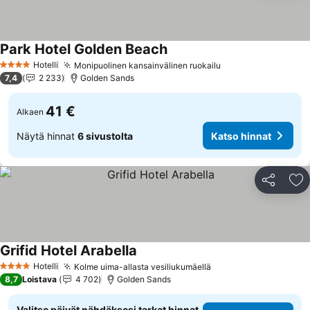
Park Hotel Golden Beach
Katso hinnat
Hotelli
Monipuolinen kansainvälinen ruokailu
Katso hinnat
4 Tähtiluokitus
7,4
2 233
Golden Sands
41 €
Alkaen
Näytä hinnat
6 sivustolta
Katso hinnat
Jaa
Li
Grifid Hotel Arabella
Katso hinnat
Hotelli
Kolme uima-allasta vesiliukumäellä
Katso hinnat
4 Tähtiluokitus
8,7
Loistava
4 702
Golden Sands
Valitse päivät nähdäksesi tarkat hinnat