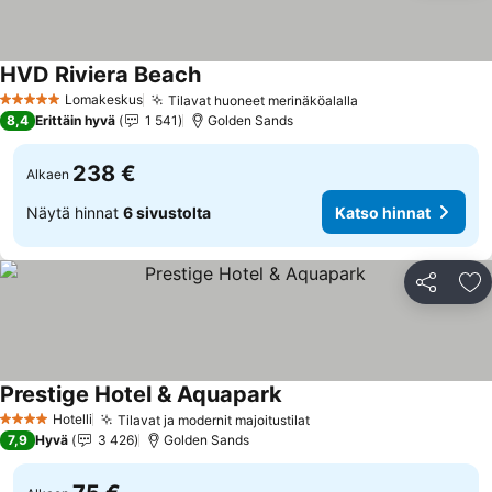
HVD Riviera Beach
Katso hinnat
Lomakeskus
Tilavat huoneet merinäköalalla
Katso hinnat
5 Tähtiluokitus
8,4
Erittäin hyvä
1 541
Golden Sands
238 €
Alkaen
Näytä hinnat
6 sivustolta
Katso hinnat
Jaa
Li
Prestige Hotel & Aquapark
Katso hinnat
Hotelli
Tilavat ja modernit majoitustilat
Katso hinnat
4 Tähtiluokitus
7,9
Hyvä
3 426
Golden Sands