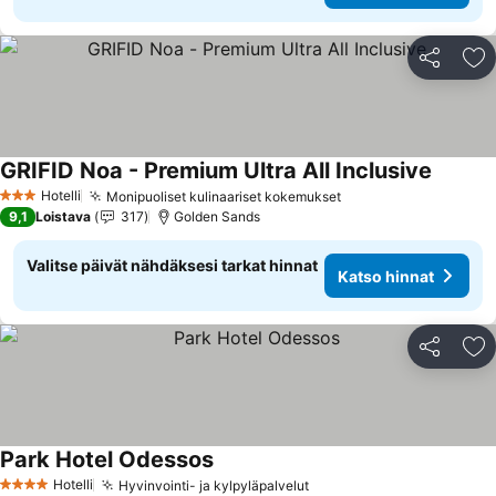
Jaa
Li
GRIFID Noa - Premium Ultra All Inclusive
Katso h
Hotelli
Monipuoliset kulinaariset kokemukset
Katso hinnat
3 Tähtiluokitus
9,1
Loistava
317
Golden Sands
Valitse päivät nähdäksesi tarkat hinnat
Katso hinnat
Jaa
Li
Park Hotel Odessos
Katso hinnat
Hotelli
Hyvinvointi- ja kylpyläpalvelut
Katso hinnat
4 Tähtiluokitus