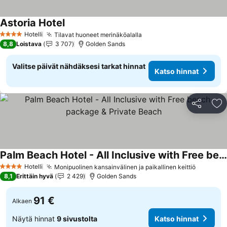
Astoria Hotel
Katso hinnat
Hotelli
Tilavat huoneet merinäköalalla
Katso hinnat
4 Tähtiluokitus
8,8
Loistava
3 707
Golden Sands
Valitse päivät nähdäksesi tarkat hinnat
Katso hinnat
Jaa
Li
Palm Beach Hotel - All Inclusive with Free beach package & Private Beach
Katso hinnat
Hotelli
Monipuolinen kansainvälinen ja paikallinen keittiö
Katso hi
4 Tähtiluokitus
8,1
Erittäin hyvä
2 429
Golden Sands
91 €
Alkaen
Näytä hinnat
9 sivustolta
Katso hinnat