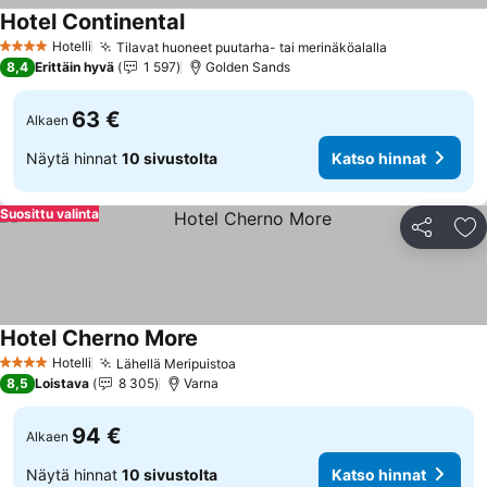
Hotel Continental
Katso hinnat
Hotelli
Tilavat huoneet puutarha- tai merinäköalalla
Katso hinna
4 Tähtiluokitus
8,4
Erittäin hyvä
1 597
Golden Sands
63 €
Alkaen
Näytä hinnat
10 sivustolta
Katso hinnat
Suosittu valinta
Jaa
Li
Hotel Cherno More
Katso hinnat
Hotelli
Lähellä Meripuistoa
Katso hinnat
4 Tähtiluokitus
8,5
Loistava
8 305
Varna
94 €
Alkaen
Näytä hinnat
10 sivustolta
Katso hinnat