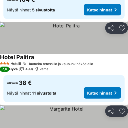
Näytä hinnat
5 sivustolta
Katso hinnat
Jaa
Li
Hotel Palitra
Katso hinnat
Hotelli
Huoneita terassilla ja kaupunkinäköalalla
Katso hinnat
3 Tähtiluokitus
7,6
Hyvä
499
Varna
38 €
Alkaen
Näytä hinnat
11 sivustolta
Katso hinnat
Jaa
Li