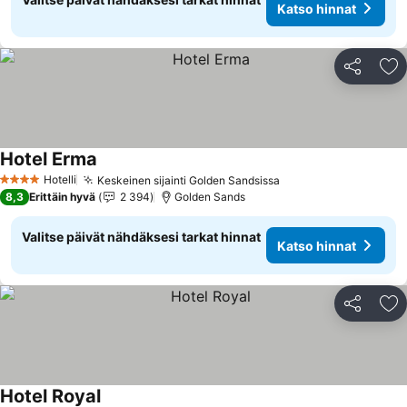
Katso hinnat
Jaa
Li
Hotel Erma
Katso hinnat
Hotelli
Keskeinen sijainti Golden Sandsissa
Katso hinnat
4 Tähtiluokitus
8,3
Erittäin hyvä
2 394
Golden Sands
Valitse päivät nähdäksesi tarkat hinnat
Katso hinnat
Jaa
Li
Hotel Royal
Katso hinnat