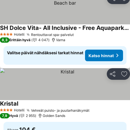
Jaa
Li
SH Dolce Vita- All Inclusive - Free Aquapark & Beach & Beach bar
Katso hinnat
Hotelli
Rentouttavat spa-palvelut
Katso hinnat
4 Tähtiluokitus
8,3
Erittäin hyvä
4 047
Varna
Valitse päivät nähdäksesi tarkat hinnat
Katso hinnat
Jaa
Li
Kristal
Katso hinnat
Hotelli
Vehreät puisto- ja puutarhanäkymät
Katso hinnat
4 Tähtiluokitus
7,9
Hyvä
2 955
Golden Sands
104 €
Alkaen