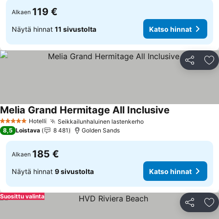
119 €
Alkaen
Näytä hinnat
11 sivustolta
Katso hinnat
Jaa
Li
Melia Grand Hermitage All Inclusive
Katso hinnat
Hotelli
Seikkailunhaluinen lastenkerho
Katso hinnat
5 Tähtiluokitus
8,5
Loistava
8 481
Golden Sands
185 €
Alkaen
Näytä hinnat
9 sivustolta
Katso hinnat
Suosittu valinta
Jaa
Li