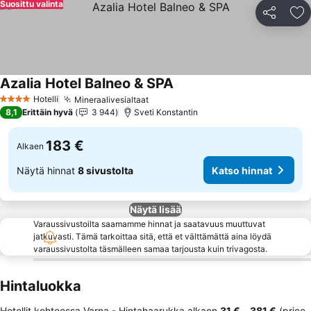
Suosittu valinta
Jaa
Li
Azalia Hotel Balneo & SPA
Katso hinnat
Hotelli
Mineraalivesialtaat
Katso hinnat
4 Tähtiluokitus
8,1
Erittäin hyvä
3 944
Sveti Konstantin
183 €
Alkaen
Näytä hinnat
8 sivustolta
Katso hinnat
Näytä lisää
Varaussivustoilta saamamme hinnat ja saatavuus muuttuvat
jatkuvasti. Tämä tarkoittaa sitä, että et välttämättä aina löydä
varaussivustolta täsmälleen samaa tarjousta kuin trivagosta.
Hintaluokka
Hotellit kohteessa Varna -
Hintahaarukka
alkaen
‎31 €
-
‎381 €
(price