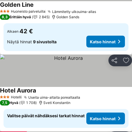
Golden Line
Katso hinnat
Huoneisto palveluilla
Lämmitetty ulkouima-allas
Katso hinnat
3 Tähtiluokitus
8,3
Erittäin hyvä
2 845
Golden Sands
42 €
Alkaen
Näytä hinnat
9 sivustolta
Katso hinnat
Jaa
Li
Hotel Aurora
Katso hinnat
Hotelli
Useita uima-altaita porealtaalla
Katso hinnat
3 Tähtiluokitus
7,5
Hyvä
1 708
Sveti Konstantin
Valitse päivät nähdäksesi tarkat hinnat
Katso hinnat