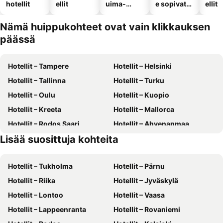
hotellit
ellit
uima-
e sopivat
ellit
altaalla
hotellit
Nämä huippukohteet ovat vain klikkauksen
päässä
Hotellit – Tampere
Hotellit – Helsinki
Hotellit – Tallinna
Hotellit – Turku
Hotellit – Oulu
Hotellit – Kuopio
Hotellit – Kreeta
Hotellit – Mallorca
Hotellit – Rodos Saari
Hotellit – Ahvenanmaa
Lisää suosittuja kohteita
Hotellit – Suomi
Hotellit – Gran Canaria
Hotellit – Tukholma
Hotellit – Pärnu
Hotellit – Riika
Hotellit – Jyväskylä
Hotellit – Lontoo
Hotellit – Vaasa
Hotellit – Lappeenranta
Hotellit – Rovaniemi