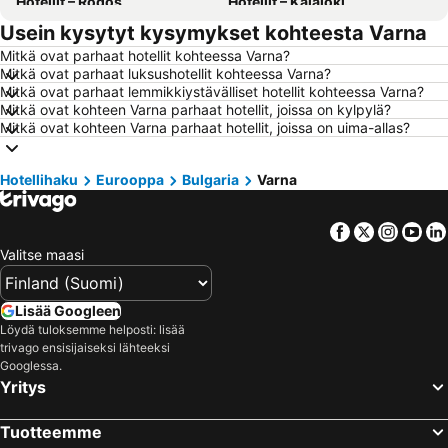
Hotellit – Rodos
Hotellit – Kalajoki
Usein kysytyt kysymykset kohteesta Varna
Hotellit – Alanya
Hotellit – Joensuu
Mitkä ovat parhaat hotellit kohteessa Varna?
Hotellit – Fuengirola
Hotellit – Kööpenhamina
Mitkä ovat parhaat luksushotellit kohteessa Varna?
Hotellit – Savonlinna
Hotellit – Gdańsk
Mitkä ovat parhaat lemmikkiystävälliset hotellit kohteessa Varna?
Mitkä ovat kohteen Varna parhaat hotellit, joissa on kylpylä?
Hotellit – Lahti
Hotellit – Hämeenlinna
Mitkä ovat kohteen Varna parhaat hotellit, joissa on uima-allas?
Hotellit – Seinäjoki
Hotellit – Kreikka
Hotellit – Malta
Hotellit – Aurinkorannikko
Hotellihaku
Eurooppa
Bulgaria
Varna
Hotellit – Teneriffa
Hotellit – Gardajärvi
Facebook
Twitter
Insta
Yo
Hotellit – Phuket
Hotellit – Koh Lanta
Valitse maasi
Hotellit – Santorini Saari
Hotellit – Viro
Hotellit – Espanja
Hotellit – Koh Samui
Lisää Googleen
Hotellit – Kos Saari
Hotellit – Kypros
Löydä tuloksemme helposti: lisää
trivago ensisijaiseksi lähteeksi
Hotellit – Lofoten
Hotellit – Uusimaa
Googlessa.
Hotellit – Ylläs
Hotellit – Madeira
Yritys
Hotellit – Kroatia
Hotellit – Saarenmaa
Tuotteemme