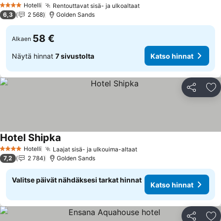
Hotelli
Rentouttavat sisä- ja ulkoaltaat
Katso hinnat
4 Tähtiluokitus
6,3
2 568
Golden Sands
58 €
Alkaen
Näytä hinnat
7 sivustolta
Katso hinnat
Jaa
Li
Hotel Shipka
Katso hinnat
Hotelli
Laajat sisä- ja ulkouima-altaat
Katso hinnat
4 Tähtiluokitus
7,2
2 784
Golden Sands
Valitse päivät nähdäksesi tarkat hinnat
Katso hinnat
Jaa