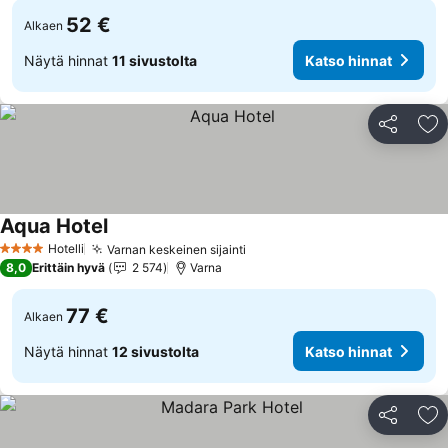
52 €
Alkaen
Näytä hinnat
11 sivustolta
Katso hinnat
Jaa
Li
Aqua Hotel
Katso hinnat
Hotelli
Varnan keskeinen sijainti
Katso hinnat
4 Tähtiluokitus
8,0
Erittäin hyvä
2 574
Varna
77 €
Alkaen
Näytä hinnat
12 sivustolta
Katso hinnat
Jaa
Li