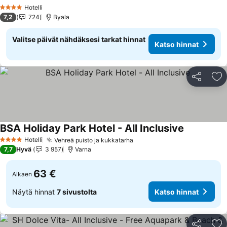
Katso hinnat
Hotelli
4 Tähtiluokitus
7,2
724
Byala
Valitse päivät nähdäksesi tarkat hinnat
Katso hinnat
Jaa
Li
BSA Holiday Park Hotel - All Inclusive
Katso hinn
Hotelli
Vehreä puisto ja kukkatarha
Katso hinnat
4 Tähtiluokitus
7,7
Hyvä
3 957
Varna
63 €
Alkaen
Näytä hinnat
7 sivustolta
Katso hinnat