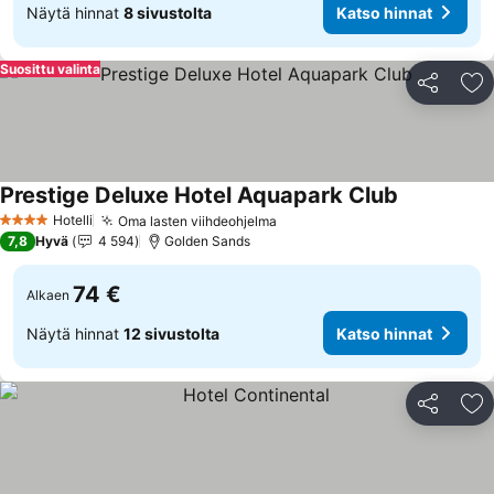
Näytä hinnat
8 sivustolta
Katso hinnat
Suosittu valinta
Jaa
Li
Prestige Deluxe Hotel Aquapark Club
Katso hinna
Hotelli
Oma lasten viihdeohjelma
Katso hinnat
4 Tähtiluokitus
7,8
Hyvä
4 594
Golden Sands
74 €
Alkaen
Näytä hinnat
12 sivustolta
Katso hinnat
Jaa
Li