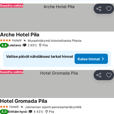
Suosittu valinta
Jaa
Li
Arche Hotel Piła
Hotelli
Muraalinäkymä historiallisesta Piłasta
4 Tähtiluokitus
8,8
Loistava
2 931
Pila
Valitse päivät nähdäksesi tarkat hinnat
Katso hinnat
Suosittu valinta
Jaa
Li
Hotel Gromada Pila
Hotelli
Jokirannan sijainti panoraamanäkymillä
3 Tähtiluokitus
8,0
Erittäin hyvä
4 431
Pila