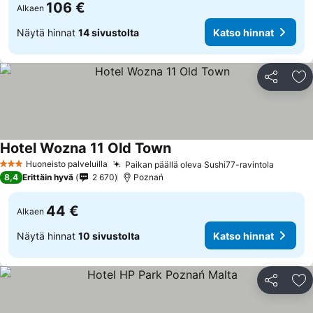
106 €
Alkaen
Näytä hinnat
14 sivustolta
Katso hinnat
Jaa
Li
Hotel Wozna 11 Old Town
Huoneisto palveluilla
Paikan päällä oleva Sushi77-ravintola
3 Tähtiluokitus
8,4
Erittäin hyvä
2 670
Poznań
44 €
Alkaen
Näytä hinnat
10 sivustolta
Katso hinnat
Jaa
Li