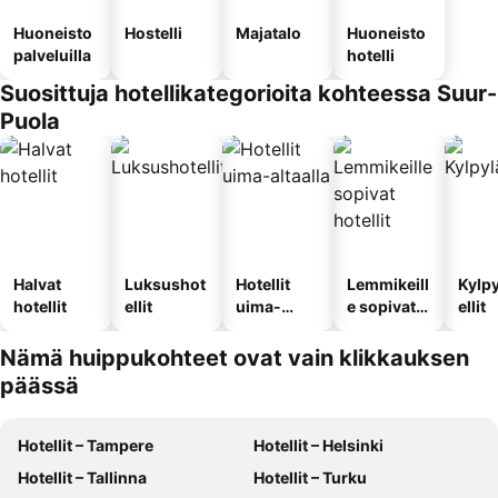
Huoneisto
Hostelli
Majatalo
Huoneisto
palveluilla
hotelli
Suosittuja hotellikategorioita kohteessa Suur-
Puola
Halvat
Luksushot
Hotellit
Lemmikeill
Kylp
hotellit
ellit
uima-
e sopivat
ellit
altaalla
hotellit
Nämä huippukohteet ovat vain klikkauksen
päässä
Hotellit – Tampere
Hotellit – Helsinki
Hotellit – Tallinna
Hotellit – Turku