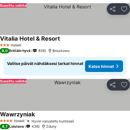
Suosittu valinta
Jaa
Li
Vitalia Hotel & Resort
Hotelli
3 Tähtiluokitus
8,0
Erittäin hyvä
836
Boszkowo
Valitse päivät nähdäksesi tarkat hinnat
Katso hinnat
Suosittu valinta
Jaa
Li
Wawrzyniak
Hotelli
Hyvin varusteltu kuntosali
4 Tähtiluokitus
8,7
Loistava
436
Zduny