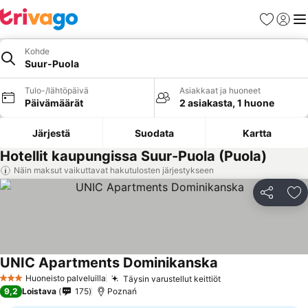
Suosikit
Kirjaud
Val
Kohde
Suur-Puola
Tulo-/lähtöpäivä
Asiakkaat ja huoneet
Päivämäärät
2 asiakasta, 1 huone
Järjestä
Suodata
Kartta
Hotellit kaupungissa Suur-Puola (Puola)
Näin maksut vaikuttavat hakutulosten järjestykseen
Jaa
Li
UNIC Apartments Dominikanska
Huoneisto palveluilla
Täysin varustellut keittiöt
3 Tähtiluokitus
9,2
Loistava
175
Poznań