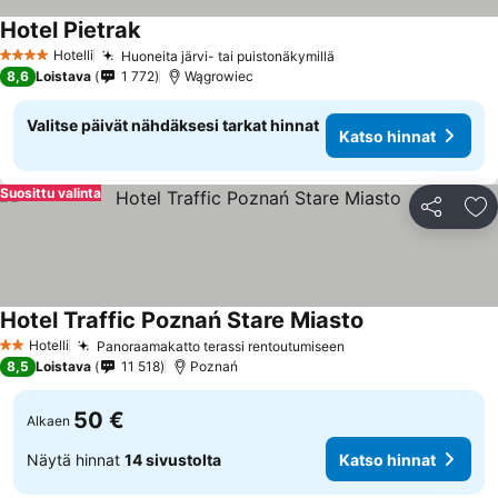
Hotel Pietrak
Hotelli
Huoneita järvi- tai puistonäkymillä
4 Tähtiluokitus
8,6
Loistava
1 772
Wągrowiec
Valitse päivät nähdäksesi tarkat hinnat
Katso hinnat
Suosittu valinta
Jaa
Li
Hotel Traffic Poznań Stare Miasto
Hotelli
Panoraamakatto terassi rentoutumiseen
2 Tähtiluokitus
8,5
Loistava
11 518
Poznań
50 €
Alkaen
Näytä hinnat
14 sivustolta
Katso hinnat