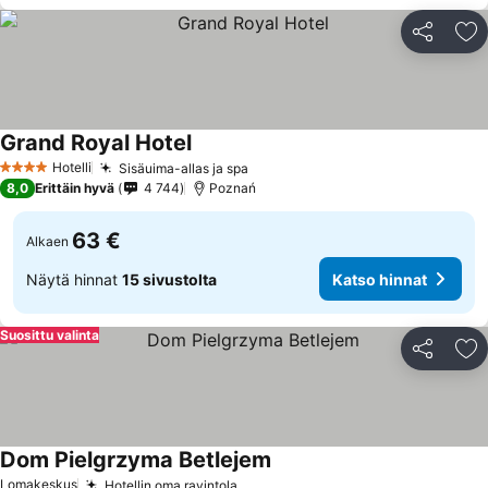
Jaa
Li
Grand Royal Hotel
Hotelli
Sisäuima-allas ja spa
4 Tähtiluokitus
8,0
Erittäin hyvä
4 744
Poznań
63 €
Alkaen
Näytä hinnat
15 sivustolta
Katso hinnat
Suosittu valinta
Jaa
Li
Dom Pielgrzyma Betlejem
Lomakeskus
Hotellin oma ravintola