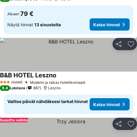
79 €
Alkaen
Näytä hinnat
13 sivustolta
Katso hinnat
Jaa
Li
B&B HOTEL Leszno
Hotelli
Moderni ja raikas hotellikonsepti
3 Tähtiluokitus
9,4
Loistava
887
Leszno
Valitse päivät nähdäksesi tarkat hinnat
Katso hinnat
Suosittu valinta
Jaa
Li