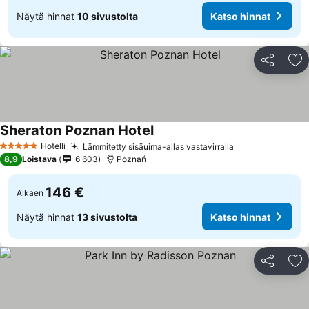
Näytä hinnat
10 sivustolta
Katso hinnat
Jaa
Li
Sheraton Poznan Hotel
Hotelli
Lämmitetty sisäuima-allas vastavirralla
5 Tähtiluokitus
8,9
Loistava
6 603
Poznań
146 €
Alkaen
Näytä hinnat
13 sivustolta
Katso hinnat
Jaa
Li