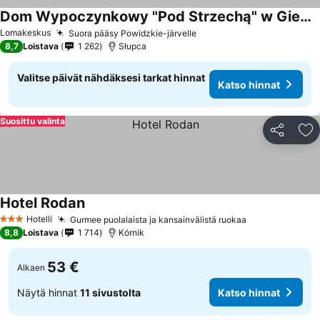
Dom Wypoczynkowy "Pod Strzechą" w Giewartowie
Lomakeskus
Suora pääsy Powidzkie-järvelle
8,7
Loistava
1 262
Słupca
Valitse päivät nähdäksesi tarkat hinnat
Katso hinnat
Suosittu valinta
Jaa
Li
Hotel Rodan
Hotelli
Gurmee puolalaista ja kansainvälistä ruokaa
3 Tähtiluokitus
8,8
Loistava
1 714
Kórnik
53 €
Alkaen
Näytä hinnat
11 sivustolta
Katso hinnat