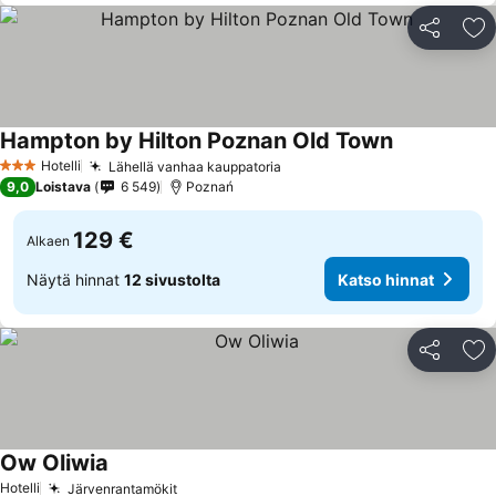
Jaa
Li
Hampton by Hilton Poznan Old Town
Hotelli
Lähellä vanhaa kauppatoria
3 Tähtiluokitus
9,0
Loistava
6 549
Poznań
129 €
Alkaen
Näytä hinnat
12 sivustolta
Katso hinnat
Jaa
Li
Ow Oliwia
Hotelli
Järvenrantamökit