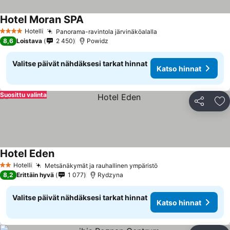
Hotel Moran SPA
Hotelli
Panorama-ravintola järvinäköalalla
4 Tähtiluokitus
8,6
Loistava
2 450
Powidz
Valitse päivät nähdäksesi tarkat hinnat
Katso hinnat
Suosittu valinta
Jaa
Li
Hotel Eden
Hotelli
Metsänäkymät ja rauhallinen ympäristö
2 Tähtiluokitus
8,2
Erittäin hyvä
1 077
Rydzyna
Valitse päivät nähdäksesi tarkat hinnat
Katso hinnat