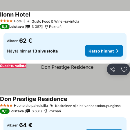
Ilonn Hotel
Hotelli
Gusto Food & Wine -ravintola
4 Tähtiluokitus
8,8
Loistava
3 357
Poznań
62 €
Alkaen
Näytä hinnat
13 sivustolta
Katso hinnat
Suosittu valinta
Jaa
Li
Don Prestige Residence
Huoneisto palveluilla
Keskeinen sijainti vanhassakaupungissa
4 Tähtiluokitus
8,5
Loistava
6 631
Poznań
64 €
Alkaen