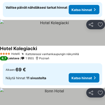
Valitse päivät nähdäksesi tarkat hinnat
Katso hinnat
Jaa
Li
Hotel Kolegiacki
Hotelli
Kattoterassi vanhankaupungin näkymillä
4 Tähtiluokitus
8,7
Loistava
1 950
Poznań
69 €
Alkaen
Näytä hinnat
11 sivustolta
Katso hinnat
Jaa
Li