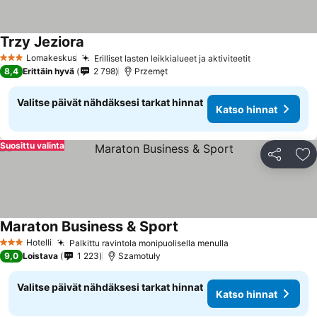
Trzy Jeziora
Lomakeskus
Erilliset lasten leikkialueet ja aktiviteetit
3 Tähtiluokitus
8,4
Erittäin hyvä
2 798
Przemęt
Valitse päivät nähdäksesi tarkat hinnat
Katso hinnat
Suosittu valinta
Jaa
Li
Maraton Business & Sport
Hotelli
Palkittu ravintola monipuolisella menulla
3 Tähtiluokitus
9,0
Loistava
1 223
Szamotuły
Valitse päivät nähdäksesi tarkat hinnat
Katso hinnat