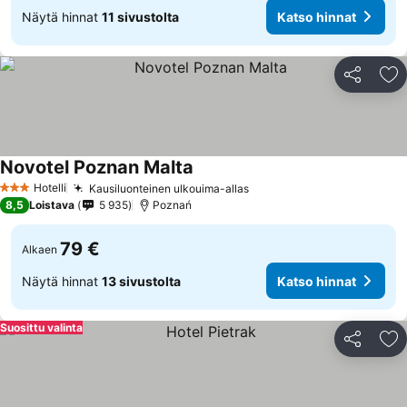
Näytä hinnat
11 sivustolta
Katso hinnat
Jaa
Li
Novotel Poznan Malta
Hotelli
Kausiluonteinen ulkouima-allas
3 Tähtiluokitus
8,5
Loistava
5 935
Poznań
79 €
Alkaen
Näytä hinnat
13 sivustolta
Katso hinnat
Suosittu valinta
Jaa
Li