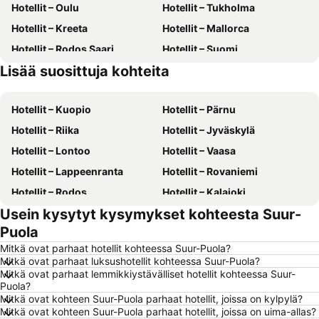
Hotellit – Oulu
Hotellit – Tukholma
Hotellit – Kreeta
Hotellit – Mallorca
Hotellit – Rodos Saari
Hotellit – Suomi
Lisää suosittuja kohteita
Hotellit – Gran Canaria
Hotellit – Kreikka
Hotellit – Kuopio
Hotellit – Pärnu
Hotellit – Riika
Hotellit – Jyväskylä
Hotellit – Lontoo
Hotellit – Vaasa
Hotellit – Lappeenranta
Hotellit – Rovaniemi
Hotellit – Rodos
Hotellit – Kalajoki
Usein kysytyt kysymykset kohteesta Suur-
Hotellit – Alanya
Hotellit – Joensuu
Puola
Hotellit – Fuengirola
Hotellit – Kööpenhamina
Mitkä ovat parhaat hotellit kohteessa Suur-Puola?
Hotellit – Savonlinna
Hotellit – Gdańsk
Mitkä ovat parhaat luksushotellit kohteessa Suur-Puola?
Mitkä ovat parhaat lemmikkiystävälliset hotellit kohteessa Suur-
Hotellit – Lahti
Hotellit – Hämeenlinna
Puola?
Hotellit – Seinäjoki
Hotellit – Ahvenanmaa
Mitkä ovat kohteen Suur-Puola parhaat hotellit, joissa on kylpylä?
Mitkä ovat kohteen Suur-Puola parhaat hotellit, joissa on uima-allas?
Hotellit – Malta
Hotellit – Aurinkorannikko