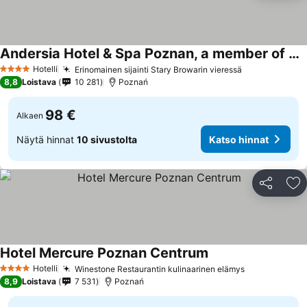
Andersia Hotel & Spa Poznan, a member of Radisson Individuals
Hotelli
Erinomainen sijainti Stary Browarin vieressä
4 Tähtiluokitus
8,8
Loistava
10 281
Poznań
98 €
Alkaen
Näytä hinnat
10 sivustolta
Katso hinnat
Jaa
Li
Hotel Mercure Poznan Centrum
Hotelli
Winestone Restaurantin kulinaarinen elämys
4 Tähtiluokitus
8,9
Loistava
7 531
Poznań