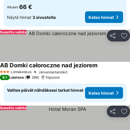
66 €
Alkaen
Näytä hinnat
3 sivustolta
Katso hinnat
Suosittu valinta
Jaa
Li
AB Domki całoroczne nad jeziorem
Lomakeskus
Järvenrantamökit
3 Tähtiluokitus
9,1
Loistava
286
Stęszew
Valitse päivät nähdäksesi tarkat hinnat
Katso hinnat
Suosittu valinta
Jaa
Li