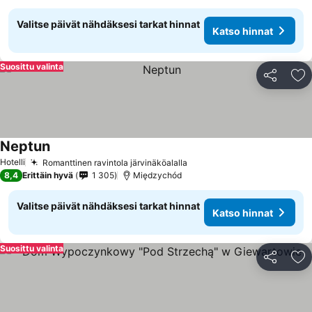
Valitse päivät nähdäksesi tarkat hinnat
Katso hinnat
Suosittu valinta
Jaa
Li
Neptun
Hotelli
Romanttinen ravintola järvinäköalalla
8,4
Erittäin hyvä
1 305
Międzychód
Valitse päivät nähdäksesi tarkat hinnat
Katso hinnat
Suosittu valinta
Jaa
Li