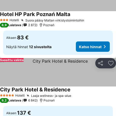
Hotel HP Park Poznań Malta
Hotelli
Suora pääsy Maltan virkistystoimintoihin
3 Tähtiluokitus
8,9
Loistava
2 872
Poznań
83 €
Alkaen
Näytä hinnat
12 sivustolta
Katso hinnat
Suosittu valinta
Jaa
Li
City Park Hotel & Residence
Hotelli
Laaja wellness- ja spa-alue
5 Tähtiluokitus
9,2
Loistava
6 842
Poznań
137 €
Alkaen