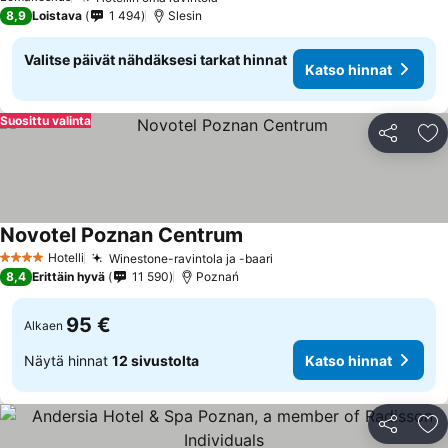
8,9
Loistava
1 494
Slesin
Valitse päivät nähdäksesi tarkat hinnat
Katso hinnat
Suosittu valinta
Jaa
Li
Novotel Poznan Centrum
Hotelli
Winestone-ravintola ja -baari
4 Tähtiluokitus
8,4
Erittäin hyvä
11 590
Poznań
95 €
Alkaen
Näytä hinnat
12 sivustolta
Katso hinnat
Jaa
Li