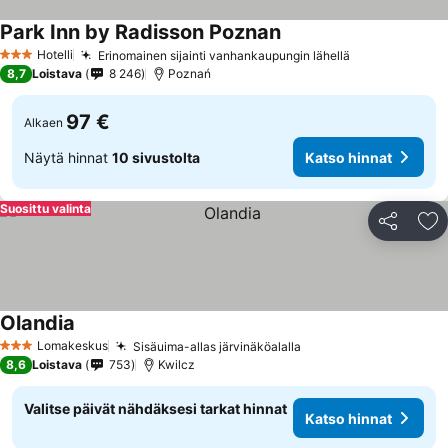
Park Inn by Radisson Poznan
Hotelli
Erinomainen sijainti vanhankaupungin lähellä
3 Tähtiluokitus
8,7
Loistava
8 246
Poznań
97 €
Alkaen
Näytä hinnat
10 sivustolta
Katso hinnat
Suosittu valinta
Jaa
Li
Olandia
Lomakeskus
Sisäuima-allas järvinäköalalla
3 Tähtiluokitus
8,6
Loistava
753
Kwilcz
Valitse päivät nähdäksesi tarkat hinnat
Katso hinnat