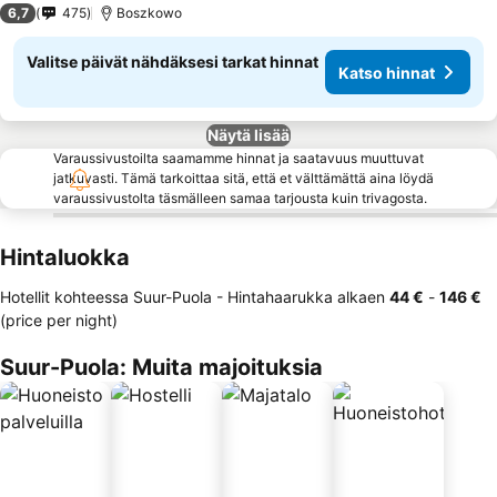
6,7
475
Boszkowo
Valitse päivät nähdäksesi tarkat hinnat
Katso hinnat
Näytä lisää
Varaussivustoilta saamamme hinnat ja saatavuus muuttuvat
jatkuvasti. Tämä tarkoittaa sitä, että et välttämättä aina löydä
varaussivustolta täsmälleen samaa tarjousta kuin trivagosta.
Hintaluokka
Hotellit kohteessa Suur-Puola -
Hintahaarukka
alkaen
‎44 €
-
‎146 €
(price per night)
Suur-Puola: Muita majoituksia