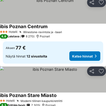
Jaa
Li
ibis Poznan Centrum
Hotelli
Winestone-ravintola ja -baari
3 Tähtiluokitus
8,8
Loistava
6 270
Poznań
77 €
Alkaen
Näytä hinnat
12 sivustolta
Katso hinnat
Jaa
Li
ibis Poznan Stare Miasto
Hotelli
Moderni tiilinen kaupunkiretriitti
2 Tähtiluokitus
8,3
Erittäin hyvä
7 305
Poznań