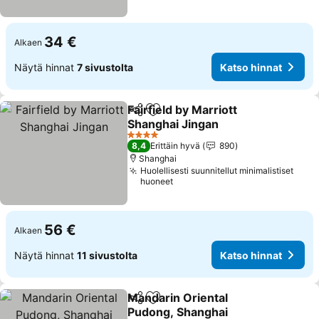
34 €
Alkaen
Näytä hinnat
7 sivustolta
Katso hinnat
Fairfield by Marriott
Jaa
Lisää suosikkeihin
Shanghai Jingan
Katso hinnat
4 Tähtiluokitus
8,4
Erittäin hyvä
890
Shanghai
Huolellisesti suunnitellut minimalistiset
huoneet
56 €
Alkaen
Näytä hinnat
11 sivustolta
Katso hinnat
Mandarin Oriental
Jaa
Lisää suosikkeihin
Pudong, Shanghai