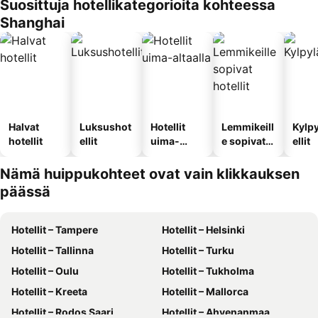
Suosittuja hotellikategorioita kohteessa
Shanghai
Halvat
Luksushot
Hotellit
Lemmikeill
Kylp
hotellit
ellit
uima-
e sopivat
ellit
altaalla
hotellit
Nämä huippukohteet ovat vain klikkauksen
päässä
Hotellit – Tampere
Hotellit – Helsinki
Hotellit – Tallinna
Hotellit – Turku
Hotellit – Oulu
Hotellit – Tukholma
Hotellit – Kreeta
Hotellit – Mallorca
Hotellit – Rodos Saari
Hotellit – Ahvenanmaa