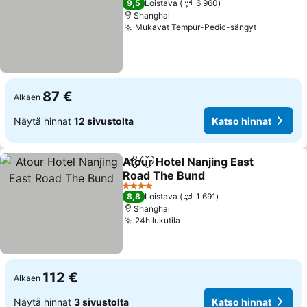
9,5
Loistava
6 960
Shanghai
Mukavat Tempur-Pedic-sängyt
Katso hin
87 €
Alkaen
Näytä hinnat
12 sivustolta
Katso hinnat
Atour Hotel Nanjing East
Jaa
Lisää suosikkeihin
Road The Bund
Katso hinnat
4 Tähtiluokitus
8,8
Loistava
1 691
Shanghai
24h lukutila
Katso hinnat
112 €
Alkaen
Näytä hinnat
3 sivustolta
Katso hinnat