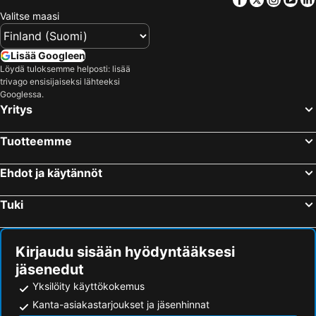
Hotellit – Santorini Saari
Hotellit – Viro
Valitse maasi
Hotellit – Espanja
Hotellit – Koh Samui
Hotellit – Kos Saari
Hotellit – Kypros
Lisää Googleen
Hotellit – Lofoten
Hotellit – Uusimaa
Löydä tuloksemme helposti: lisää
trivago ensisijaiseksi lähteeksi
Hotellit – Ylläs
Hotellit – Madeira
Googlessa.
Hotellit – Kroatia
Hotellit – Saarenmaa
Yritys
Tuotteemme
Ehdot ja käytännöt
Tuki
Kirjaudu sisään hyödyntääksesi
jäsenedut
Yksilöity käyttökokemus
Kanta-asiakastarjoukset ja jäsenhinnat