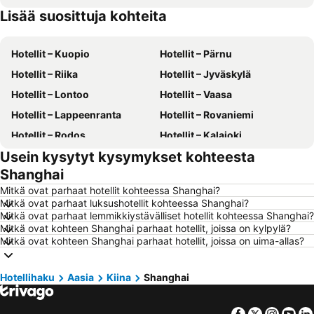
Lisää suosittuja kohteita
Hotellit – Suomi
Hotellit – Kreikka
Hotellit – Kuopio
Hotellit – Pärnu
Hotellit – Riika
Hotellit – Jyväskylä
Hotellit – Lontoo
Hotellit – Vaasa
Hotellit – Lappeenranta
Hotellit – Rovaniemi
Hotellit – Rodos
Hotellit – Kalajoki
Usein kysytyt kysymykset kohteesta
Hotellit – Alanya
Hotellit – Joensuu
Shanghai
Hotellit – Fuengirola
Hotellit – Kööpenhamina
Mitkä ovat parhaat hotellit kohteessa Shanghai?
Hotellit – Savonlinna
Hotellit – Gdańsk
Mitkä ovat parhaat luksushotellit kohteessa Shanghai?
Mitkä ovat parhaat lemmikkiystävälliset hotellit kohteessa Shanghai?
Hotellit – Lahti
Hotellit – Hämeenlinna
Mitkä ovat kohteen Shanghai parhaat hotellit, joissa on kylpylä?
Hotellit – Seinäjoki
Hotellit – Gran Canaria
Mitkä ovat kohteen Shanghai parhaat hotellit, joissa on uima-allas?
Hotellit – Malta
Hotellit – Aurinkorannikko
Hotellihaku
Hotellit – Teneriffa
Aasia
Kiina
Shanghai
Hotellit – Gardajärvi
Hotellit – Phuket
Hotellit – Koh Lanta
Facebook
Twitter
Insta
Yo