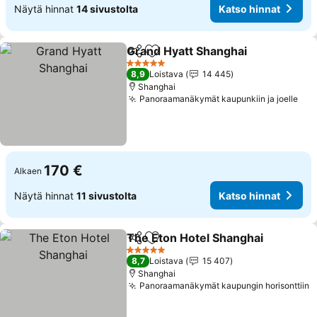
Näytä hinnat
14 sivustolta
Katso hinnat
Grand Hyatt Shanghai
Jaa
Lisää suosikkeihin
Kats
5 Tähtiluokitus
8,9
Loistava
14 445
Shanghai
Panoraamanäkymät kaupunkiin ja joelle
Kat
170 €
Alkaen
Näytä hinnat
11 sivustolta
Katso hinnat
The Eton Hotel Shanghai
Jaa
Lisää suosikkeihin
K
5 Tähtiluokitus
8,7
Loistava
15 407
Shanghai
Panoraamanäkymät kaupungin horisonttiin
K