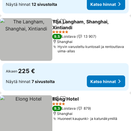
Näytä hinnat
12 sivustolta
Katso hinnat
The Langham, Shanghai,
Jaa
Lisää suosikkeihin
Xintiandi
Katso hinnat
5 Tähtiluokitus
9,5
Loistava
13 907
Shanghai
Hyvin varusteltu kuntosali ja rentouttava
uima-allas
225 €
Alkaen
Näytä hinnat
7 sivustolta
Katso hinnat
Elong Hotel
Jaa
Lisää suosikkeihin
Katso hinnat
4 Tähtiluokitus
9,3
Loistava
879
Shanghai
Huoneet kaupunki- ja katunäkymillä
Katso 