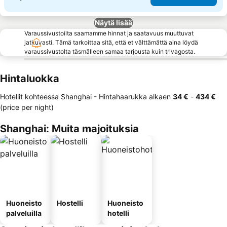
Näytä lisää
Varaussivustoilta saamamme hinnat ja saatavuus muuttuvat
jatkuvasti. Tämä tarkoittaa sitä, että et välttämättä aina löydä
varaussivustolta täsmälleen samaa tarjousta kuin trivagosta.
Hintaluokka
Hotellit kohteessa Shanghai -
Hintahaarukka
alkaen
‎34 €
-
‎434 €
(price per night)
Shanghai: Muita majoituksia
Huoneisto
Hostelli
Huoneisto
palveluilla
hotelli