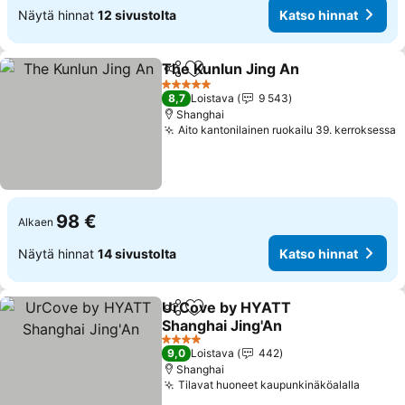
Näytä hinnat
12 sivustolta
Katso hinnat
The Kunlun Jing An
Jaa
Lisää suosikkeihin
Katso 
5 Tähtiluokitus
8,7
Loistava
9 543
Shanghai
Aito kantonilainen ruokailu 39. kerroksessa
K
98 €
Alkaen
Näytä hinnat
14 sivustolta
Katso hinnat
UrCove by HYATT
Jaa
Lisää suosikkeihin
Shanghai Jing'An
Katso hinnat
4 Tähtiluokitus
9,0
Loistava
442
Shanghai
Tilavat huoneet kaupunkinäköalalla
Katso 