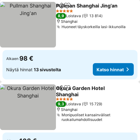
Pullman Shanghai Jing'an
Jaa
Lisää suosikkeihin
K
5 Tähtiluokitus
8,9
Loistava
13 814
Shanghai
Huoneet täyskorkeilla lasi-ikkunoilla
Katso
98 €
Alkaen
Näytä hinnat
13 sivustolta
Katso hinnat
Okura Garden Hotel
Jaa
Lisää suosikkeihin
Shanghai
Katso hinnat
5 Tähtiluokitus
9,3
Loistava
15 729
Shanghai
Monipuoliset kansainväliset
ruokailumahdollisuudet