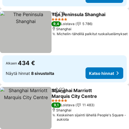
The Peninsula Shanghai
Jaa
Lisää suosikkeihin
Ka
5 Tähtiluokitus
9,4
Loistava
5 786
Shanghai
Michelin-tähdillä palkitut ruokailuelämykset
434 €
Alkaen
Näytä hinnat
8 sivustolta
Katso hinnat
Shanghai Marriott
Jaa
Lisää suosikkeihin
Marquis City Centre
Katso hinnat
5 Tähtiluokitus
9,1
Loistava
11 483
Shanghai
Keskeinen sijainti lähellä People's Square -
aukiota