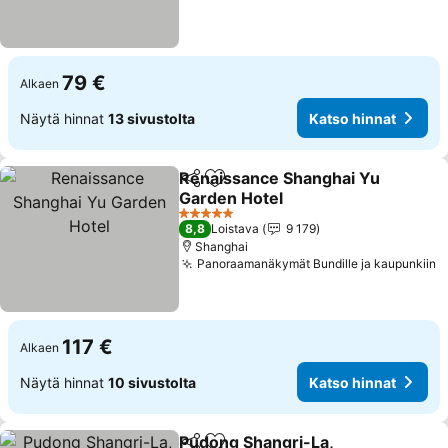
79 €
Alkaen
Näytä hinnat
13 sivustolta
Katso hinnat
Renaissance Shanghai Yu
Jaa
Lisää suosikkeihin
Garden Hotel
Katso hinnat
5 Tähtiluokitus
8,8
Loistava
9 179
Shanghai
Panoraamanäkymät Bundille ja kaupunkiin
K
117 €
Alkaen
Näytä hinnat
10 sivustolta
Katso hinnat
Pudong Shangri-La,