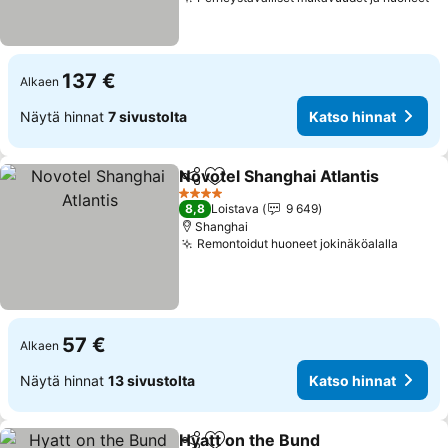
Ka
137 €
Alkaen
Näytä hinnat
7 sivustolta
Katso hinnat
Novotel Shanghai Atlantis
Jaa
Lisää suosikkeihin
4 Tähtiluokitus
8,8
Loistava
9 649
Shanghai
Remontoidut huoneet jokinäköalalla
Katso 
57 €
Alkaen
Näytä hinnat
13 sivustolta
Katso hinnat
Hyatt on the Bund