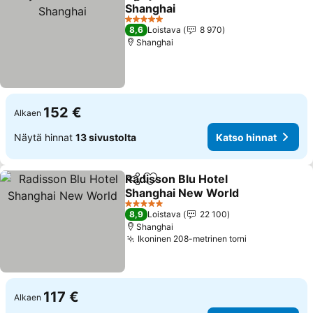
Jaa
Lisää suosikkeihin
Shanghai
Katso hinnat
5 Tähtiluokitus
8,6
Loistava
8 970
Shanghai
152 €
Alkaen
Näytä hinnat
13 sivustolta
Katso hinnat
Radisson Blu Hotel
Jaa
Lisää suosikkeihin
Shanghai New World
Katso hinnat
5 Tähtiluokitus
8,9
Loistava
22 100
Shanghai
Ikoninen 208-metrinen torni
Katso hinnat
117 €
Alkaen