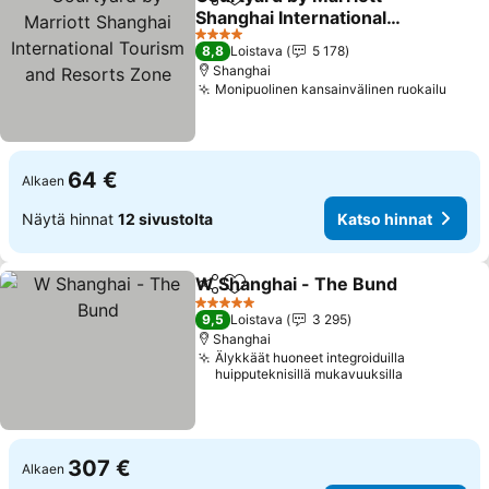
Jaa
Lisää suosikkeihin
Shanghai International
Tourism and Resorts
Katso hinnat
4 Tähtiluokitus
8,8
Loistava
5 178
Zone
Shanghai
Monipuolinen kansainvälinen ruokailu
Katso
64 €
Alkaen
Näytä hinnat
12 sivustolta
Katso hinnat
W Shanghai - The Bund
Jaa
Lisää suosikkeihin
Ka
5 Tähtiluokitus
9,5
Loistava
3 295
Shanghai
Älykkäät huoneet integroiduilla
huipputeknisillä mukavuuksilla
307 €
Alkaen