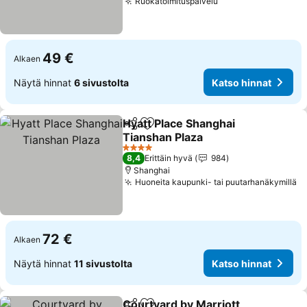
Ruokatoimituspalvelu
Katso hinnat
49 €
Alkaen
Näytä hinnat
6 sivustolta
Katso hinnat
Hyatt Place Shanghai
Jaa
Lisää suosikkeihin
Tianshan Plaza
Katso hinnat
4 Tähtiluokitus
8,4
Erittäin hyvä
984
Shanghai
Huoneita kaupunki- tai puutarhanäkymillä
Ka
72 €
Alkaen
Näytä hinnat
11 sivustolta
Katso hinnat
Courtyard by Marriott