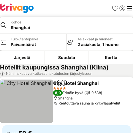
Suosikit
Kirjaud
Val
Kohde
Shanghai
Tulo-/lähtöpäivä
Asiakkaat ja huoneet
Päivämäärät
2 asiakasta, 1 huone
Järjestä
Suodata
Kartta
Hotellit kaupungissa Shanghai (Kiina)
Näin maksut vaikuttavat hakutulosten järjestykseen
City Hotel Shanghai
Jaa
Lisää suosikkeihin
Katso 
4 Tähtiluokitus
8,0
Erittäin hyvä
9 638
Shanghai
Rentouttava sauna ja kylpyläpalvelut
Katso