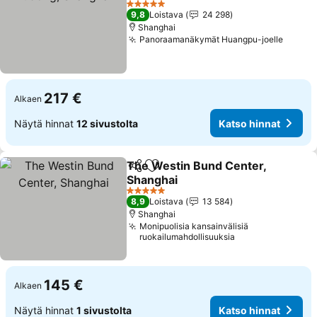
Katso hinnat
5 Tähtiluokitus
9,8
Loistava
24 298
Shanghai
Panoraamanäkymät Huangpu-joelle
Katso 
217 €
Alkaen
Näytä hinnat
12 sivustolta
Katso hinnat
The Westin Bund Center,
Jaa
Lisää suosikkeihin
Shanghai
Katso hinnat
5 Tähtiluokitus
8,9
Loistava
13 584
Shanghai
Monipuolisia kansainvälisiä
ruokailumahdollisuuksia
145 €
Alkaen
Näytä hinnat
1 sivustolta
Katso hinnat