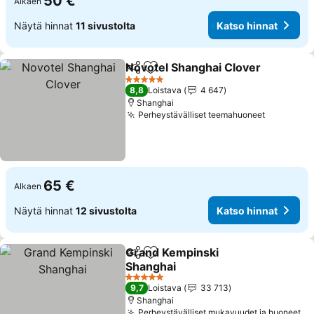
50 €
Alkaen
Näytä hinnat
11 sivustolta
Katso hinnat
Novotel Shanghai Clover
Jaa
Lisää suosikkeihin
K
5 Tähtiluokitus
8,8
Loistava
4 647
Shanghai
Perheystävälliset teemahuoneet
Katso hin
65 €
Alkaen
Näytä hinnat
12 sivustolta
Katso hinnat
Grand Kempinski
Jaa
Lisää suosikkeihin
Shanghai
Katso hinnat
5 Tähtiluokitus
9,7
Loistava
33 713
Shanghai
Perheystävälliset mukavuudet ja huoneet