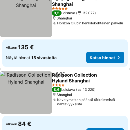
Jaa
Lisää suosikkeihin
Shanghai
Katso hinnat
5 Tähtiluokitus
9,5
Loistava
32 077
Shanghai
Horizon Clubin henkilökohtainen palvelu
Kat
135 €
Alkaen
Näytä hinnat
15 sivustolta
Katso hinnat
Radisson Collection
Jaa
Lisää suosikkeihin
Hyland Shanghai
Katso hinnat
4 Tähtiluokitus
8,6
Loistava
13 220
Shanghai
Kävelymatkan päässä tärkeimmistä
nähtävyyksistä
84 €
Alkaen