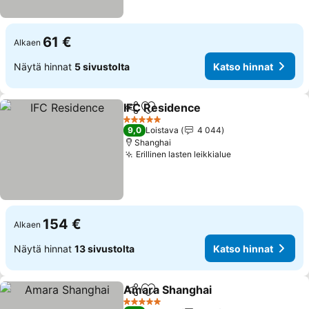
61 €
Alkaen
Näytä hinnat
5 sivustolta
Katso hinnat
IFC Residence
Jaa
Lisää suosikkeihin
Katso hinna
5 Tähtiluokitus
9,0
Loistava
4 044
Shanghai
Erillinen lasten leikkialue
Katso hinnat
154 €
Alkaen
Näytä hinnat
13 sivustolta
Katso hinnat
Amara Shanghai
Jaa
Lisää suosikkeihin
Katso hin
5 Tähtiluokitus