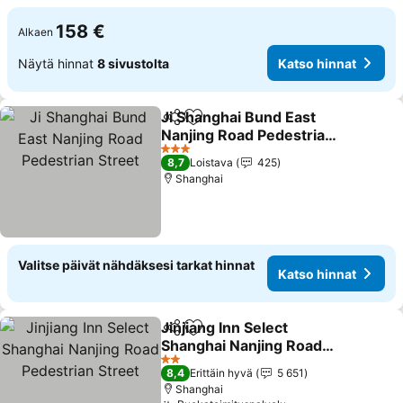
158 €
Alkaen
Näytä hinnat
8 sivustolta
Katso hinnat
Ji Shanghai Bund East
Jaa
Lisää suosikkeihin
Nanjing Road Pedestrian
Street
Katso hinnat
3 Tähtiluokitus
8,7
Loistava
425
Shanghai
Valitse päivät nähdäksesi tarkat hinnat
Katso hinnat
Jinjiang Inn Select
Jaa
Lisää suosikkeihin
Shanghai Nanjing Road
Pedestrian Street
Katso hinnat
2 Tähtiluokitus
8,4
Erittäin hyvä
5 651
Shanghai