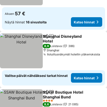
57 €
Alkaen
Näytä hinnat
16 sivustolta
Katso hinnat
Shanghai Disneyland
Jaa
Lisää suosikkeihin
Hotel
Katso hinnat
8,9
Loistava
386
Shanghai
Ilotulitusnäkymät hotellin yläkerroksista
Kat
Valitse päivät nähdäksesi tarkat hinnat
Katso hinnat
SSAW Boutique Hotel
Jaa
Lisää suosikkeihin
Shanghai Bund
Katso hinnat
4 Tähtiluokitus
8,6
Loistava
21 085