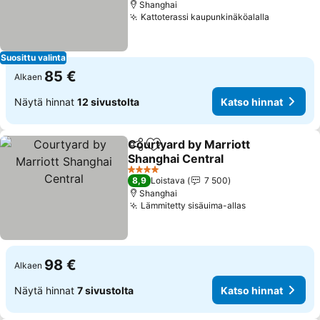
Shanghai
Kattoterassi kaupunkinäköalalla
Katso hin
Suosittu valinta
85 €
Alkaen
Näytä hinnat
12 sivustolta
Katso hinnat
Courtyard by Marriott
Jaa
Lisää suosikkeihin
Shanghai Central
Katso hinnat
4 Tähtiluokitus
8,9
Loistava
7 500
Shanghai
Lämmitetty sisäuima-allas
Katso hinnat
98 €
Alkaen
Näytä hinnat
7 sivustolta
Katso hinnat