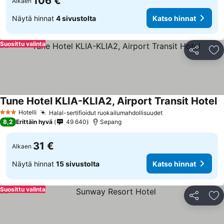
106 €
Alkaen
Näytä hinnat
4 sivustolta
Katso hinnat
Suosittu valinta
Jaa
Li
Tune Hotel KLIA-KLIA2, Airport Transit Hotel
Hotelli
Halal-sertifioidut ruokailumahdollisuudet
3 Tähtiluokitus
8,2
Erittäin hyvä
49 640
Sepang
31 €
Alkaen
Näytä hinnat
15 sivustolta
Katso hinnat
Suosittu valinta
Jaa
Li