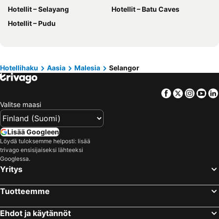
Hotellit – Selayang
Hotellit – Batu Caves
Hotellit – Santorini Saari
Hotellit – Viro
Hotellit – Pudu
Hotellit – Espanja
Hotellit – Koh Samui
Hotellit – Kos Saari
Hotellit – Kypros
Hotellit – Lofoten
Hotellit – Uusimaa
Hotellihaku
Aasia
Malesia
Selangor
Hotellit – Ylläs
Hotellit – Madeira
Hotellit – Kroatia
Hotellit – Saarenmaa
Facebook
Twitter
Insta
Yo
Valitse maasi
Lisää Googleen
Löydä tuloksemme helposti: lisää
trivago ensisijaiseksi lähteeksi
Googlessa.
Yritys
Tuotteemme
Ehdot ja käytännöt