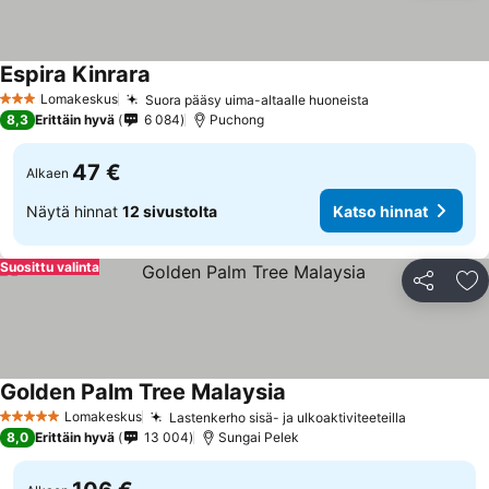
Espira Kinrara
Lomakeskus
Suora pääsy uima-altaalle huoneista
3 Tähtiluokitus
8,3
Erittäin hyvä
6 084
Puchong
47 €
Alkaen
Näytä hinnat
12 sivustolta
Katso hinnat
Suosittu valinta
Jaa
Li
Golden Palm Tree Malaysia
Lomakeskus
Lastenkerho sisä- ja ulkoaktiviteeteilla
5 Tähtiluokitus
8,0
Erittäin hyvä
13 004
Sungai Pelek