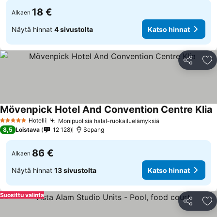
18 €
Alkaen
Näytä hinnat
4 sivustolta
Katso hinnat
Jaa
Li
Mövenpick Hotel And Convention Centre Klia
Hotelli
Monipuolisia halal-ruokailuelämyksiä
5 Tähtiluokitus
8,5
Loistava
12 128
Sepang
86 €
Alkaen
Näytä hinnat
13 sivustolta
Katso hinnat
Suosittu valinta
Jaa
Li