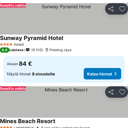
Suosittu valinta
Jaa
Li
Sunway Pyramid Hotel
Hotelli
4 Tähtiluokitus
8,6
Loistava
16 105
Petaling Jaya
84 €
Alkaen
Näytä hinnat
8 sivustolta
Katso hinnat
Suosittu valinta
Jaa
Li
Mines Beach Resort
Lomakeskus
Suora pääsy ostoskeskukseen