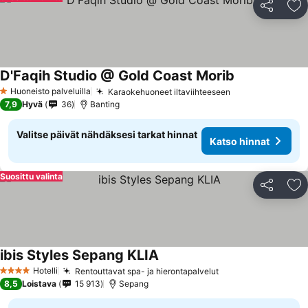
Jaa
Li
D'Faqih Studio @ Gold Coast Morib
Huoneisto palveluilla
Karaokehuoneet iltaviihteeseen
1 Tähtiluokitus
7,9
Hyvä
36
Banting
Valitse päivät nähdäksesi tarkat hinnat
Katso hinnat
Suosittu valinta
Jaa
Li
ibis Styles Sepang KLIA
Hotelli
Rentouttavat spa- ja hierontapalvelut
4 Tähtiluokitus
8,5
Loistava
15 913
Sepang