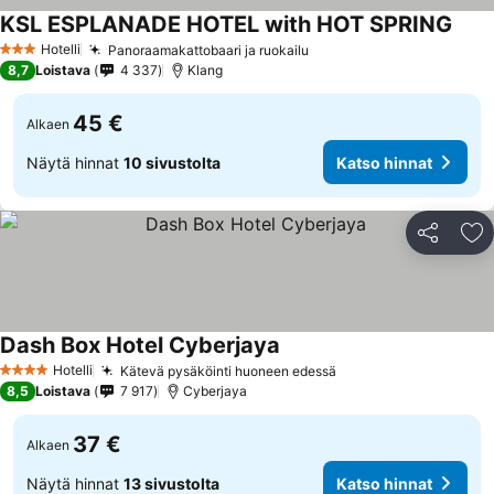
KSL ESPLANADE HOTEL with HOT SPRING
Hotelli
Panoraamakattobaari ja ruokailu
3 Tähtiluokitus
8,7
Loistava
4 337
Klang
45 €
Alkaen
Näytä hinnat
10 sivustolta
Katso hinnat
Jaa
Li
Dash Box Hotel Cyberjaya
Hotelli
Kätevä pysäköinti huoneen edessä
4 Tähtiluokitus
8,5
Loistava
7 917
Cyberjaya
37 €
Alkaen
Näytä hinnat
13 sivustolta
Katso hinnat