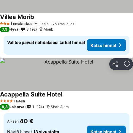
Villea Morib
Lomakeskus
Laaja ulkouima-allas
3 Tähtiluokitus
7,9
Hyvä
3 192
Morib
Valitse päivät nähdäksesi tarkat hinnat
Katso hinnat
Jaa
Li
Acappella Suite Hotel
Hotelli
4 Tähtiluokitus
8,8
Loistava
11 174
Shah Alam
40 €
Alkaen
Näytä hinnat
13 sivustolta
Katso hinnat