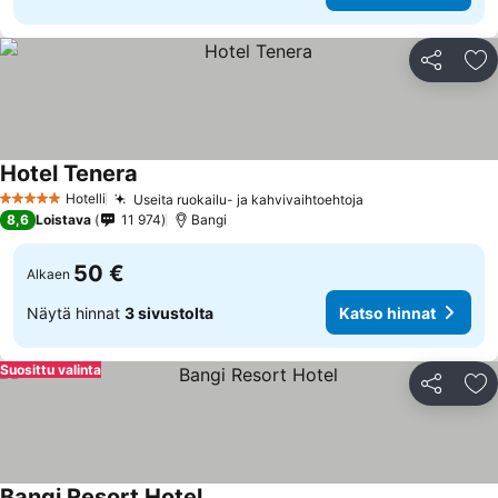
Jaa
Li
Hotel Tenera
Hotelli
Useita ruokailu- ja kahvivaihtoehtoja
5 Tähtiluokitus
8,6
Loistava
11 974
Bangi
50 €
Alkaen
Näytä hinnat
3 sivustolta
Katso hinnat
Suosittu valinta
Jaa
Li
Bangi Resort Hotel