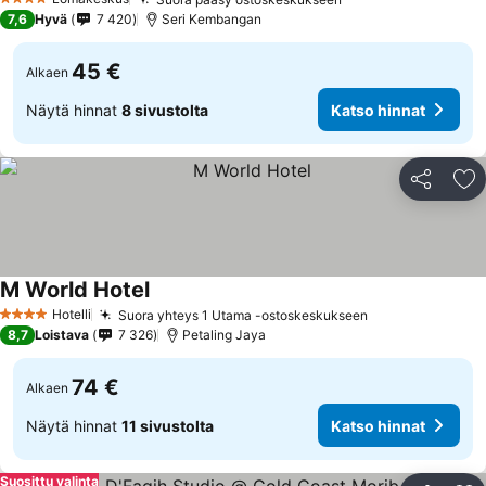
4 Tähtiluokitus
7,6
Hyvä
7 420
Seri Kembangan
45 €
Alkaen
Näytä hinnat
8 sivustolta
Katso hinnat
Jaa
Li
M World Hotel
Hotelli
Suora yhteys 1 Utama -ostoskeskukseen
4 Tähtiluokitus
8,7
Loistava
7 326
Petaling Jaya
74 €
Alkaen
Näytä hinnat
11 sivustolta
Katso hinnat
Suosittu valinta