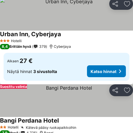
Jaa
Li
Urban Inn, Cyberjaya
Hotelli
3 Tähtiluokitus
8,4
Erittäin hyvä
379
Cyberjaya
27 €
Alkaen
Näytä hinnat
3 sivustolta
Katso hinnat
Suosittu valinta
Jaa
Li
Bangi Perdana Hotel
Hotelli
Kätevä pääsy ruokapaikkoihin
2 Tähtiluokitus
7,9
Hyvä
4 725
Bangi