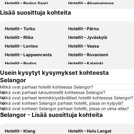
Hotellit – Rodos Saari
Hotellit – Ahvenanmaa
Lisää suosittuja kohteita
Hotellit – Suomi
Hotellit – Gran Canaria
Hotellit – Turku
Hotellit – Pärnu
Hotellit – Riika
Hotellit – Jyväskylä
Hotellit – Lontoo
Hotellit – Vaasa
Hotellit – Lappeenranta
Hotellit – Rovaniemi
Hotellit – Rodos
Hotellit – Kalajoki
Usein kysytyt kysymykset kohteesta
Hotellit – Alanya
Hotellit – Joensuu
Selangor
Hotellit – Fuengirola
Hotellit – Kööpenhamina
Mitkä ovat parhaat hotellit kohteessa Selangor?
Hotellit – Savonlinna
Hotellit – Gdańsk
Mitkä ovat parhaat luksushotellit kohteessa Selangor?
Mitkä ovat parhaat lemmikkiystävälliset hotellit kohteessa Selangor?
Hotellit – Lahti
Hotellit – Hämeenlinna
Mitkä ovat kohteen Selangor parhaat hotellit, joissa on kylpylä?
Hotellit – Seinäjoki
Hotellit – Kreikka
Mitkä ovat kohteen Selangor parhaat hotellit, joissa on uima-allas?
Selangor - Lisää suosittuja kohteita
Hotellit – Malta
Hotellit – Aurinkorannikko
Hotellit – Teneriffa
Hotellit – Gardajärvi
Hotellit – Klang
Hotellit – Hulu Langat
Hotellit – Phuket
Hotellit – Koh Lanta