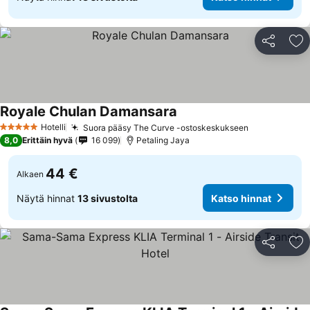
Jaa
Li
Royale Chulan Damansara
Hotelli
Suora pääsy The Curve -ostoskeskukseen
5 Tähtiluokitus
8,0
Erittäin hyvä
16 099
Petaling Jaya
44 €
Alkaen
Näytä hinnat
13 sivustolta
Katso hinnat
Jaa
Li