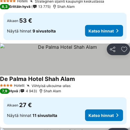
Hotelli
Strateginen sijainti kaupungin keskustassa
5 Tähtiluokitus
8,3
Erittäin hyvä
13 775
Shah Alam
53 €
Alkaen
Näytä hinnat
9 sivustolta
Katso hinnat
Jaa
Li
De Palma Hotel Shah Alam
Hotelli
Viihtyisä ulkouima-allas
4 Tähtiluokitus
7,9
Hyvä
4 943
Shah Alam
27 €
Alkaen
Näytä hinnat
11 sivustolta
Katso hinnat