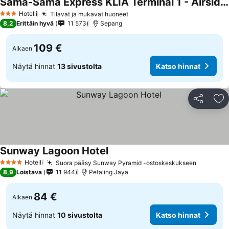
Sama-Sama Express KLIA Terminal 1 - Airside Transit Hotel
Hotelli
Tilavat ja mukavat huoneet
3 Tähtiluokitus
8,2
Erittäin hyvä
11 573
Sepang
109 €
Alkaen
Näytä hinnat
13 sivustolta
Katso hinnat
Jaa
Li
Sunway Lagoon Hotel
Hotelli
Suora pääsy Sunway Pyramid -ostoskeskukseen
4 Tähtiluokitus
8,9
Loistava
11 944
Petaling Jaya
84 €
Alkaen
Näytä hinnat
10 sivustolta
Katso hinnat