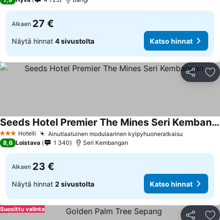
27 €
Alkaen
Näytä hinnat
4 sivustolta
Katso hinnat
Jaa
Li
Seeds Hotel Premier The Mines Seri Kembangan
Hotelli
Ainutlaatuinen modulaarinen kylpyhuoneratkaisu
3 Tähtiluokitus
8,6
Loistava
1 340
Seri Kembangan
23 €
Alkaen
Näytä hinnat
2 sivustolta
Katso hinnat
Suosittu valinta
Jaa