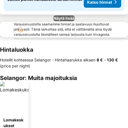
Katso hinnat
Näytä lisää
Varaussivustoilta saamamme hinnat ja saatavuus muuttuvat
jatkuvasti. Tämä tarkoittaa sitä, että et välttämättä aina löydä
varaussivustolta täsmälleen samaa tarjousta kuin trivagosta.
Hintaluokka
Hotellit kohteessa Selangor -
Hintahaarukka
alkaen
‎8 €
-
‎130 €
(price per night)
Selangor: Muita majoituksia
Lomakesk
ukset