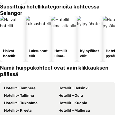
Suosittuja hotellikategorioita kohteessa
Selangor
Halvat
Luksushot
Hotellit
Kylpylähot
Hotel
hotellit
ellit
uima-
ellit
pysä
altaalla
llä
Nämä huippukohteet ovat vain klikkauksen
päässä
Hotellit – Tampere
Hotellit – Helsinki
Hotellit – Tallinna
Hotellit – Oulu
Hotellit – Tukholma
Hotellit – Kuopio
Hotellit – Kreeta
Hotellit – Mallorca