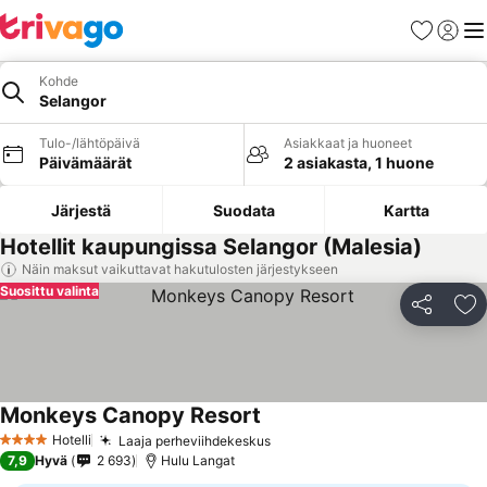
Suosikit
Kirjaud
Val
Kohde
Selangor
Tulo-/lähtöpäivä
Asiakkaat ja huoneet
Päivämäärät
2 asiakasta, 1 huone
Järjestä
Suodata
Kartta
Hotellit kaupungissa Selangor (Malesia)
Näin maksut vaikuttavat hakutulosten järjestykseen
Suosittu valinta
Jaa
Li
Monkeys Canopy Resort
Hotelli
Laaja perheviihdekeskus
4 Tähtiluokitus
7,9
Hyvä
2 693
Hulu Langat