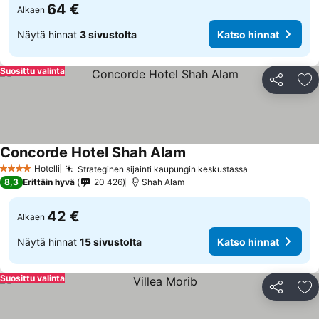
64 €
Alkaen
Näytä hinnat
3 sivustolta
Katso hinnat
Suosittu valinta
Jaa
Li
Concorde Hotel Shah Alam
Hotelli
Strateginen sijainti kaupungin keskustassa
4 Tähtiluokitus
8,3
Erittäin hyvä
20 426
Shah Alam
42 €
Alkaen
Näytä hinnat
15 sivustolta
Katso hinnat
Suosittu valinta
Jaa
Li