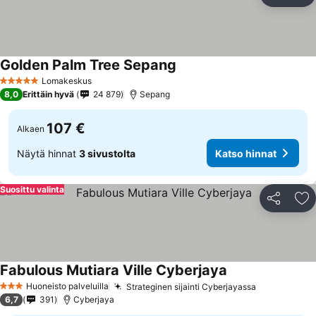
Li
Golden Palm Tree Sepang
Lomakeskus
5 Tähtiluokitus
8,0
Erittäin hyvä
24 879
Sepang
107 €
Alkaen
Näytä hinnat
3 sivustolta
Katso hinnat
Suosittu valinta
Jaa
Li
Fabulous Mutiara Ville Cyberjaya
Huoneisto palveluilla
Strateginen sijainti Cyberjayassa
3 Tähtiluokitus
6,7
391
Cyberjaya