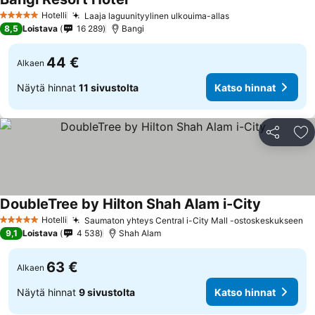
Hotelli
Laaja laguunityylinen ulkouima-allas
5 Tähtiluokitus
8,5
Loistava
16 289
Bangi
44 €
Alkaen
Näytä hinnat
11 sivustolta
Katso hinnat
Jaa
Li
DoubleTree by Hilton Shah Alam i-City
Hotelli
Saumaton yhteys Central i-City Mall -ostoskeskukseen
5 Tähtiluokitus
9,1
Loistava
4 538
Shah Alam
63 €
Alkaen
Näytä hinnat
9 sivustolta
Katso hinnat