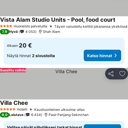
Vista Alam Studio Units - Pool, food court
Huoneisto palveluilla
Täysin varusteltu keittiö jokaisessa yksikössä
4 Tähtiluokitus
7,9
Hyvä
4 053
Shah Alam
20 €
Alkaen
Näytä hinnat
2 sivustolta
Katso hinnat
Suosittu valinta
Jaa
Li
Villa Chee
Hotelli
Kausiluonteinen ulkouima-allas
5 Tähtiluokitus
9,0
Loistava
6 434
Pasir Panjang Sekinchan
Valitse päivät nähdäksesi tarkat hinnat