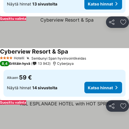
Näytä hinnat
13 sivustolta
Katso hinnat
Suosittu valinta
Jaa
Li
Cyberview Resort & Spa
Hotelli
Sembunyi Span hyvinvointikeidas
4 Tähtiluokitus
8,4
Erittäin hyvä
13 942
Cyberjaya
59 €
Alkaen
Näytä hinnat
14 sivustolta
Katso hinnat
Suosittu valinta
Jaa
Li