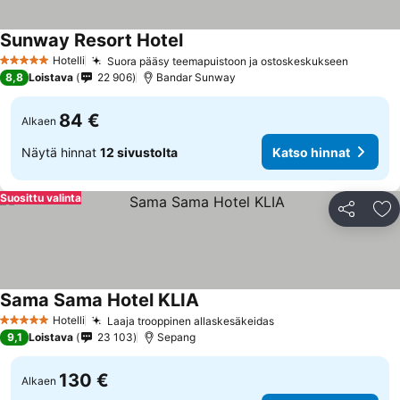
Sunway Resort Hotel
Hotelli
Suora pääsy teemapuistoon ja ostoskeskukseen
5 Tähtiluokitus
8,8
Loistava
22 906
Bandar Sunway
84 €
Alkaen
Näytä hinnat
12 sivustolta
Katso hinnat
Suosittu valinta
Jaa
Li
Sama Sama Hotel KLIA
Hotelli
Laaja trooppinen allaskesäkeidas
5 Tähtiluokitus
9,1
Loistava
23 103
Sepang
130 €
Alkaen