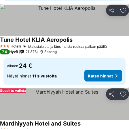
Jaa
Li
Tune Hotel KLIA Aeropolis
Hotelli
Malesialaista ja länsimaista ruokaa paikan päällä
3 Tähtiluokitus
7,6
Hyvä
21 378
Sepang
24 €
Alkaen
Näytä hinnat
11 sivustolta
Katso hinnat
Suosittu valinta
Jaa
Li
Mardhiyyah Hotel and Suites