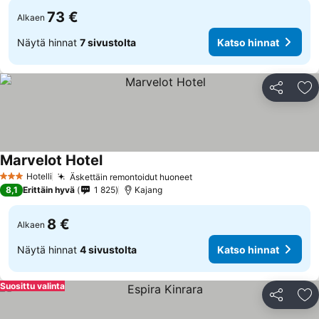
73 €
Alkaen
Näytä hinnat
7 sivustolta
Katso hinnat
Jaa
Li
Marvelot Hotel
Hotelli
Äskettäin remontoidut huoneet
3 Tähtiluokitus
8,1
Erittäin hyvä
1 825
Kajang
8 €
Alkaen
Näytä hinnat
4 sivustolta
Katso hinnat
Suosittu valinta
Jaa
Li