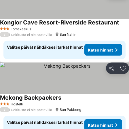
Konglor Cave Resort-Riverside Restaurant
Lomakeskus
3 Tähtiluokitus
/
Ban Nahin
Luokitusta ei ole saatavilla
Valitse päivät nähdäksesi tarkat hinnat
Katso hinnat
Jaa
Li
Mekong Backpackers
Hostelli
3 Tähtiluokitus
/
Ban Pakbeng
Luokitusta ei ole saatavilla
Valitse päivät nähdäksesi tarkat hinnat
Katso hinnat