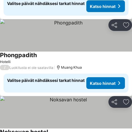
Valitse päivät nähdäksesi tarkat hinnat
Katso hinnat
Jaa
Li
Phongpadith
Hotelli
/
Muang Khua
Luokitusta ei ole saatavilla
Valitse päivät nähdäksesi tarkat hinnat
Katso hinnat
Jaa
Li