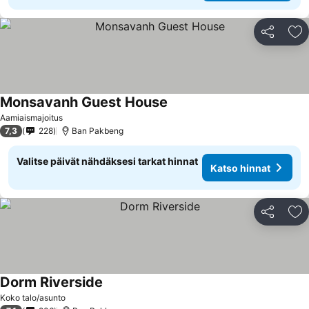
Jaa
Li
Monsavanh Guest House
Aamiaismajoitus
7,3
228
Ban Pakbeng
Valitse päivät nähdäksesi tarkat hinnat
Katso hinnat
Jaa
Li
Dorm Riverside
Koko talo/asunto