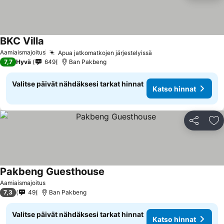
BKC Villa
Aamiaismajoitus
Apua jatkomatkojen järjestelyissä
7,7
Hyvä
649
Ban Pakbeng
Valitse päivät nähdäksesi tarkat hinnat
Katso hinnat
Jaa
Li
Pakbeng Guesthouse
Aamiaismajoitus
7,3
49
Ban Pakbeng
Valitse päivät nähdäksesi tarkat hinnat
Katso hinnat