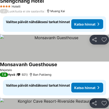
Shengchang Hotel
Hotelli
4 Tähtiluokitus
/
Muang Xai
Luokitusta ei ole saatavilla
Valitse päivät nähdäksesi tarkat hinnat
Katso hinnat
Jaa
Li
Monsavanh Guesthouse
Majatalo
7,8
Hyvä
921
Ban Pakbeng
Valitse päivät nähdäksesi tarkat hinnat
Katso hinnat
Jaa
Li