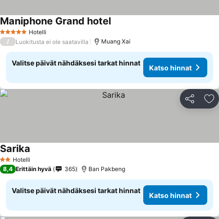
Maniphone Grand hotel
Hotelli
5 Tähtiluokitus
/
Muang Xai
Luokitusta ei ole saatavilla
Valitse päivät nähdäksesi tarkat hinnat
Katso hinnat
Jaa
Li
Sarika
Hotelli
2 Tähtiluokitus
8,4
Erittäin hyvä
365
Ban Pakbeng
Valitse päivät nähdäksesi tarkat hinnat
Katso hinnat