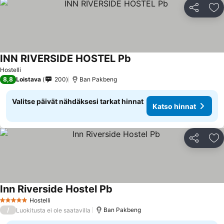
Jaa
Li
INN RIVERSIDE HOSTEL Pb
Hostelli
8,8
Loistava
200
Ban Pakbeng
Valitse päivät nähdäksesi tarkat hinnat
Katso hinnat
Jaa
Li
Inn Riverside Hostel Pb
Hostelli
5 Tähtiluokitus
/
Ban Pakbeng
Luokitusta ei ole saatavilla