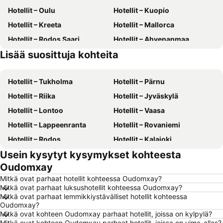
Hotellit – Oulu
Hotellit – Kuopio
Hotellit – Kreeta
Hotellit – Mallorca
Hotellit – Rodos Saari
Hotellit – Ahvenanmaa
Lisää suosittuja kohteita
Hotellit – Gran Canaria
Hotellit – Kreikka
Hotellit – Tukholma
Hotellit – Pärnu
Hotellit – Riika
Hotellit – Jyväskylä
Hotellit – Lontoo
Hotellit – Vaasa
Hotellit – Lappeenranta
Hotellit – Rovaniemi
Hotellit – Rodos
Hotellit – Kalajoki
Usein kysytyt kysymykset kohteesta
Hotellit – Alanya
Hotellit – Joensuu
Oudomxay
Hotellit – Fuengirola
Hotellit – Kööpenhamina
Mitkä ovat parhaat hotellit kohteessa Oudomxay?
Hotellit – Savonlinna
Hotellit – Gdańsk
Mitkä ovat parhaat luksushotellit kohteessa Oudomxay?
Mitkä ovat parhaat lemmikkiystävälliset hotellit kohteessa
Hotellit – Lahti
Hotellit – Hämeenlinna
Oudomxay?
Hotellit – Seinäjoki
Hotellit – Suomi
Mitkä ovat kohteen Oudomxay parhaat hotellit, joissa on kylpylä?
Mitkä ovat kohteen Oudomxay parhaat hotellit, joissa on uima-allas?