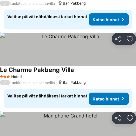
/
Ban Pakbeng
Luokitusta ei ole saatavilla
Valitse päivät nähdäksesi tarkat hinnat
Katso hinnat
Jaa
Li
Le Charme Pakbeng Villa
Hotelli
3 Tähtiluokitus
/
Ban Pakbeng
Luokitusta ei ole saatavilla
Valitse päivät nähdäksesi tarkat hinnat
Katso hinnat
Jaa
Li