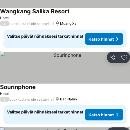
Wangkang Salika Resort
Hotelli
/
Muang Xai
Luokitusta ei ole saatavilla
Valitse päivät nähdäksesi tarkat hinnat
Katso hinnat
Jaa
Li
Sourinphone
Hotelli
/
Ban Nahin
Luokitusta ei ole saatavilla
Valitse päivät nähdäksesi tarkat hinnat
Katso hinnat