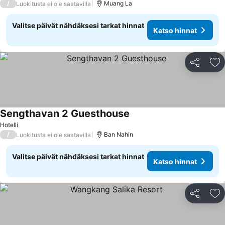
/
Muang La
Luokitusta ei ole saatavilla
Valitse päivät nähdäksesi tarkat hinnat
Katso hinnat
Jaa
Li
Sengthavan 2 Guesthouse
Hotelli
/
Ban Nahin
Luokitusta ei ole saatavilla
Valitse päivät nähdäksesi tarkat hinnat
Katso hinnat
Jaa
Li