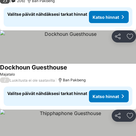
7,1
206
Ban Pakbeng
Valitse päivät nähdäksesi tarkat hinnat
Katso hinnat
Jaa
Li
Dockhoun Guesthouse
Majatalo
/
Ban Pakbeng
Luokitusta ei ole saatavilla
Valitse päivät nähdäksesi tarkat hinnat
Katso hinnat
Jaa
Li