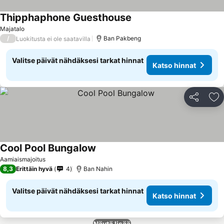
Thipphaphone Guesthouse
Majatalo
/
Ban Pakbeng
Luokitusta ei ole saatavilla
Valitse päivät nähdäksesi tarkat hinnat
Katso hinnat
Jaa
Li
Cool Pool Bungalow
Aamiaismajoitus
8,3
Erittäin hyvä
4
Ban Nahin
Valitse päivät nähdäksesi tarkat hinnat
Katso hinnat
Näytä lisää