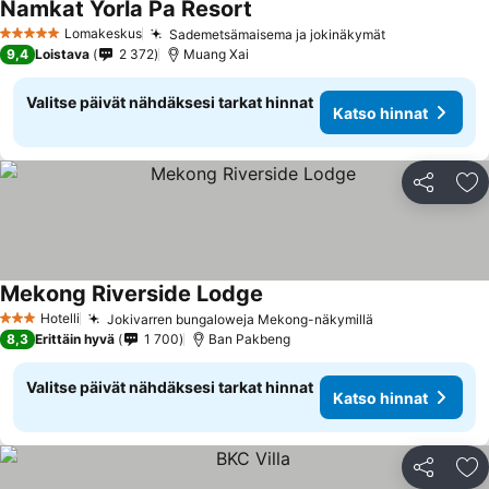
Namkat Yorla Pa Resort
Lomakeskus
Sademetsämaisema ja jokinäkymät
5 Tähtiluokitus
9,4
Loistava
2 372
Muang Xai
Valitse päivät nähdäksesi tarkat hinnat
Katso hinnat
Jaa
Li
Mekong Riverside Lodge
Hotelli
Jokivarren bungaloweja Mekong-näkymillä
3 Tähtiluokitus
8,3
Erittäin hyvä
1 700
Ban Pakbeng
Valitse päivät nähdäksesi tarkat hinnat
Katso hinnat
Jaa
Li