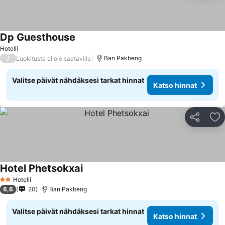
Dp Guesthouse
Hotelli
/
Ban Pakbeng
Luokitusta ei ole saatavilla
Valitse päivät nähdäksesi tarkat hinnat
Katso hinnat
Jaa
Li
Hotel Phetsokxai
Hotelli
2 Tähtiluokitus
6,6
20
Ban Pakbeng
Valitse päivät nähdäksesi tarkat hinnat
Katso hinnat