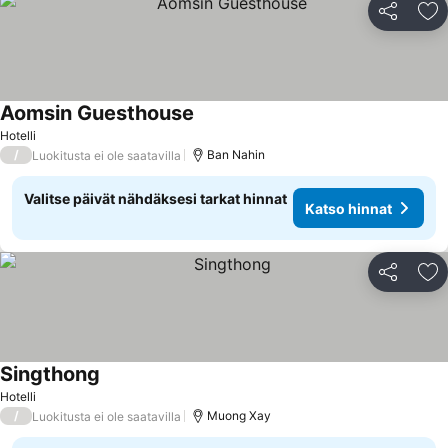
Jaa
Li
Aomsin Guesthouse
Hotelli
/
Ban Nahin
Luokitusta ei ole saatavilla
Valitse päivät nähdäksesi tarkat hinnat
Katso hinnat
Jaa
Li
Singthong
Hotelli
/
Muong Xay
Luokitusta ei ole saatavilla