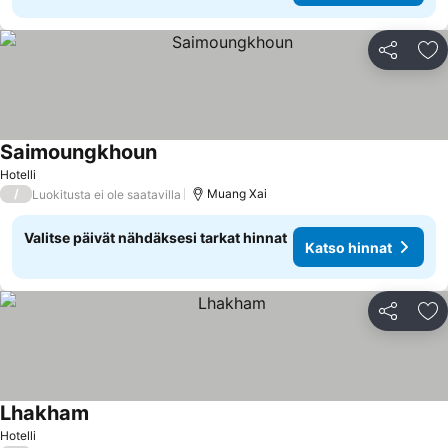
Jaa
Li
Saimoungkhoun
Hotelli
/
Muang Xai
Luokitusta ei ole saatavilla
Valitse päivät nähdäksesi tarkat hinnat
Katso hinnat
Jaa
Li
Lhakham
Hotelli