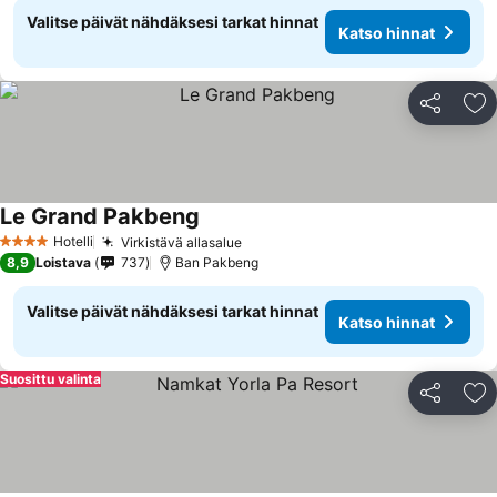
Valitse päivät nähdäksesi tarkat hinnat
Katso hinnat
Jaa
Li
Le Grand Pakbeng
Hotelli
Virkistävä allasalue
4 Tähtiluokitus
8,9
Loistava
737
Ban Pakbeng
Valitse päivät nähdäksesi tarkat hinnat
Katso hinnat
Suosittu valinta
Jaa
Li