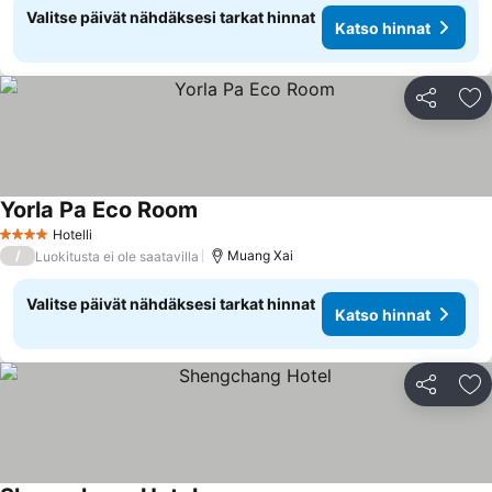
Valitse päivät nähdäksesi tarkat hinnat
Katso hinnat
Jaa
Li
Yorla Pa Eco Room
Hotelli
4 Tähtiluokitus
/
Muang Xai
Luokitusta ei ole saatavilla
Valitse päivät nähdäksesi tarkat hinnat
Katso hinnat
Jaa
Li