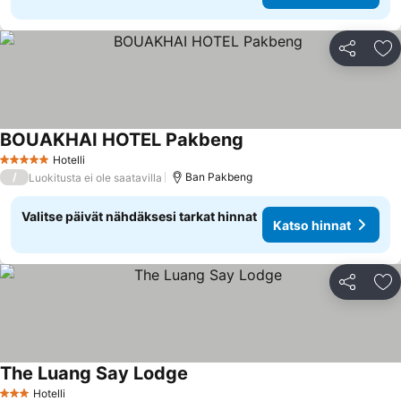
Jaa
Li
BOUAKHAI HOTEL Pakbeng
Hotelli
5 Tähtiluokitus
/
Ban Pakbeng
Luokitusta ei ole saatavilla
Valitse päivät nähdäksesi tarkat hinnat
Katso hinnat
Jaa
Li
The Luang Say Lodge
Hotelli
3 Tähtiluokitus