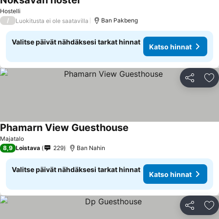
Noksavan hostel
Hostelli
/
Ban Pakbeng
Luokitusta ei ole saatavilla
Valitse päivät nähdäksesi tarkat hinnat
Katso hinnat
Jaa
Li
Phamarn View Guesthouse
Majatalo
8,9
Loistava
229
Ban Nahin
Valitse päivät nähdäksesi tarkat hinnat
Katso hinnat
Jaa
Li