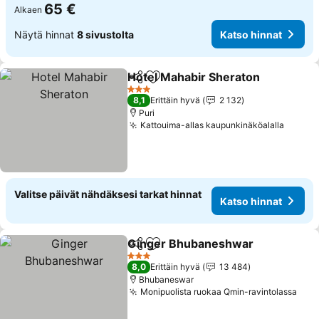
65 €
Alkaen
Näytä hinnat
8 sivustolta
Katso hinnat
Hotel Mahabir Sheraton
Jaa
Lisää suosikkeihin
Ka
3 Tähtiluokitus
8,1
Erittäin hyvä
2 132
Puri
Kattouima-allas kaupunkinäköalalla
Katso 
Valitse päivät nähdäksesi tarkat hinnat
Katso hinnat
Ginger Bhubaneshwar
Jaa
Lisää suosikkeihin
Kat
3 Tähtiluokitus
8,0
Erittäin hyvä
13 484
Bhubaneswar
Monipuolista ruokaa Qmin-ravintolassa
Kats