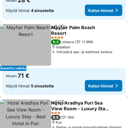
28 €
Alkaen
Näytä hinnat
4 sivustolta
Katso hinnat
Mayfair Palm Beach
Jaa
Lisää suosikkeihin
Resort
Katso hinnat
4 Tähtiluokitus
9,3
Loistava
11 969
Gopalpur
Virkistävä spa- ja wellness-keskus
Katso h
Suosittu valinta
71 €
Alkaen
Näytä hinnat
5 sivustolta
Katso hinnat
Hotel Aradhya Puri Sea
Jaa
Lisää suosikkeihin
View Room - Luxury Stay
- Best Hotel In Puri
Katso hinnat
3 Tähtiluokitus
6,6
184
Puri
Perhe- ja pariskuntaystävällinen ilmapiiri