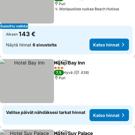
Puri
Monipuolista ruokaa Beach Hutissa
Katso 
Suosittu valinta
143 €
Alkaen
Näytä hinnat
6 sivustolta
Katso hinnat
Hotel Bay Inn
Jaa
Lisää suosikkeihin
Katso hinnat
3 Tähtiluokitus
7,5
Hyvä
438
Puri
Valitse päivät nähdäksesi tarkat hinnat
Katso hinnat
Hotel Suv Palace