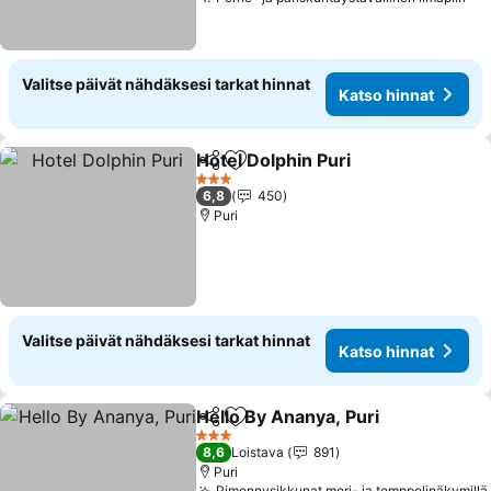
Kat
Valitse päivät nähdäksesi tarkat hinnat
Katso hinnat
Hotel Dolphin Puri
Jaa
Lisää suosikkeihin
Katso hi
3 Tähtiluokitus
6,8
450
Puri
Valitse päivät nähdäksesi tarkat hinnat
Katso hinnat
Hello By Ananya, Puri
Jaa
Lisää suosikkeihin
Kats
3 Tähtiluokitus
8,6
Loistava
891
Puri
Pimennysikkunat meri- ja temppelinäkymillä