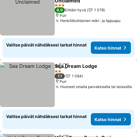
Unclaimed
Katso hinnat
3 Tähtiluokitus
8,0
Erittäin hyvä
1 078
Puri
Henkilökohtainen retki- ja lippuapu
Katso 
Valitse päivät nähdäksesi tarkat hinnat
Katso hinnat
Sea Dream Lodge
Jaa
Lisää suosikkeihin
Katso hi
2 Tähtiluokitus
7,1
1 084
Puri
Huoneet omalla parvekkeella tai terassilla
Ka
Valitse päivät nähdäksesi tarkat hinnat
Katso hinnat