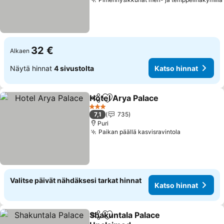
32 €
Alkaen
Näytä hinnat
4 sivustolta
Katso hinnat
Hotel Arya Palace
Jaa
Lisää suosikkeihin
Katso hi
3 Tähtiluokitus
7,1
735
Puri
Paikan päällä kasvisravintola
Katso hinna
Valitse päivät nähdäksesi tarkat hinnat
Katso hinnat
Shakuntala Palace
Jaa
Lisää suosikkeihin