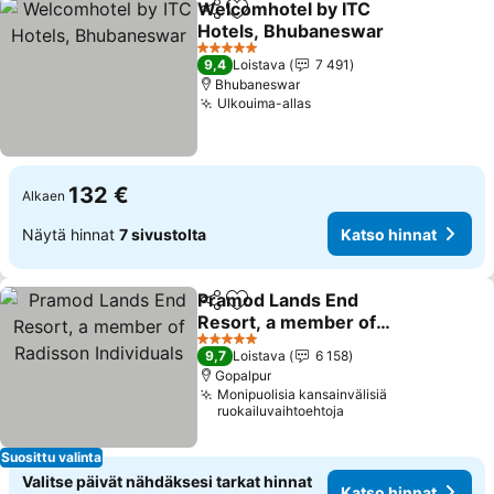
Welcomhotel by ITC
Jaa
Lisää suosikkeihin
Hotels, Bhubaneswar
Katso hinnat
5 Tähtiluokitus
9,4
Loistava
7 491
Bhubaneswar
Ulkouima-allas
Katso hinnat
132 €
Alkaen
Näytä hinnat
7 sivustolta
Katso hinnat
Pramod Lands End
Jaa
Lisää suosikkeihin
Resort, a member of
Radisson Individuals
Katso hinnat
5 Tähtiluokitus
9,7
Loistava
6 158
Gopalpur
Monipuolisia kansainvälisiä
ruokailuvaihtoehtoja
Suosittu valinta
Valitse päivät nähdäksesi tarkat hinnat
Katso hinnat