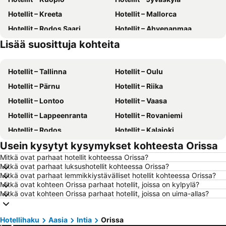
Hotellit – Kreeta
Hotellit – Mallorca
Hotellit – Rodos Saari
Hotellit – Ahvenanmaa
Lisää suosittuja kohteita
Hotellit – Suomi
Hotellit – Gran Canaria
Hotellit – Tallinna
Hotellit – Oulu
Hotellit – Pärnu
Hotellit – Riika
Hotellit – Lontoo
Hotellit – Vaasa
Hotellit – Lappeenranta
Hotellit – Rovaniemi
Hotellit – Rodos
Hotellit – Kalajoki
Usein kysytyt kysymykset kohteesta Orissa
Hotellit – Alanya
Hotellit – Joensuu
Mitkä ovat parhaat hotellit kohteessa Orissa?
Hotellit – Fuengirola
Hotellit – Kööpenhamina
Mitkä ovat parhaat luksushotellit kohteessa Orissa?
Hotellit – Savonlinna
Hotellit – Gdańsk
Mitkä ovat parhaat lemmikkiystävälliset hotellit kohteessa Orissa?
Mitkä ovat kohteen Orissa parhaat hotellit, joissa on kylpylä?
Hotellit – Lahti
Hotellit – Hämeenlinna
Mitkä ovat kohteen Orissa parhaat hotellit, joissa on uima-allas?
Hotellit – Seinäjoki
Hotellit – Kreikka
Hotellit – Malta
Hotellit – Aurinkorannikko
Hotellihaku
Aasia
Intia
Orissa