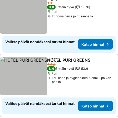
Jaa
Lisää suosikkeihin
Katso hin
2 Tähtiluokitus
8,0
Erittäin hyvä
1 876
Puri
Erinomainen sijainti rannalla
Katso hinnat
Valitse päivät nähdäksesi tarkat hinnat
Katso hinnat
HOTEL PURI GREENS
Jaa
Lisää suosikkeihin
Katso
3 Tähtiluokitus
8,4
Erittäin hyvä
532
Puri
Edullinen ja hygieeninen ruokailu paikan
päällä
Valitse päivät nähdäksesi tarkat hinnat
Katso hinnat