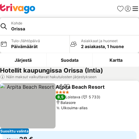
Suosikit
Kirjaud
Val
Kohde
Orissa
Tulo-/lähtöpäivä
Asiakkaat ja huoneet
Päivämäärät
2 asiakasta, 1 huone
Järjestä
Suodata
Kartta
Hotellit kaupungissa Orissa (Intia)
Näin maksut vaikuttavat hakutulosten järjestykseen
Arpita Beach Resort
Jaa
Lisää suosikkeihin
Katso 
4 Tähtiluokitus
8,5
Loistava
5 733
Balasore
Ulkouima-allas
Katso hinnat
Suosittu valinta