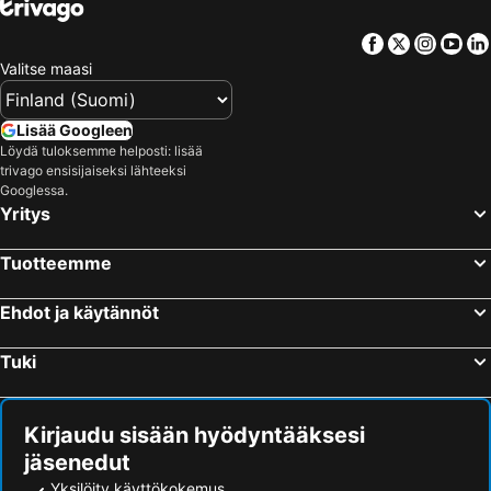
Hotellit – Teneriffa
Hotellit – Gardajärvi
Facebook
Twitter
Insta
Yo
Hotellit – Phuket
Hotellit – Koh Lanta
Valitse maasi
Hotellit – Santorini Saari
Hotellit – Viro
Hotellit – Espanja
Hotellit – Koh Samui
Lisää Googleen
Hotellit – Kos Saari
Hotellit – Kypros
Löydä tuloksemme helposti: lisää
trivago ensisijaiseksi lähteeksi
Hotellit – Lofoten
Hotellit – Uusimaa
Googlessa.
Hotellit – Ylläs
Hotellit – Madeira
Yritys
Hotellit – Kroatia
Hotellit – Saarenmaa
Tuotteemme
Ehdot ja käytännöt
Tuki
Kirjaudu sisään hyödyntääksesi
jäsenedut
Yksilöity käyttökokemus