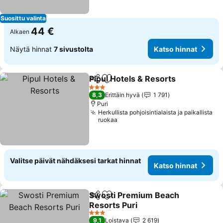
Suosittu valinta
44 €
Alkaen
Näytä hinnat
7 sivustolta
Katso hinnat
Pipul Hotels & Resorts
Jaa
Lisää suosikkeihin
Kats
3 Tähtiluokitus
8,3
Erittäin hyvä
1 791
Puri
Herkullista pohjoisintialaista ja paikallista
ruokaa
Valitse päivät nähdäksesi tarkat hinnat
Katso hinnat
Swosti Premium Beach
Jaa
Lisää suosikkeihin
Resorts Puri
Katso hinnat
3 Tähtiluokitus
9,1
Loistava
2 619