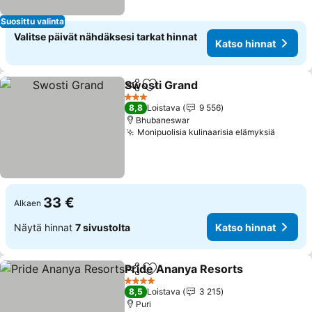
Suosittu valinta
Valitse päivät nähdäksesi tarkat hinnat
Katso hinnat
Swosti Grand
Jaa
Lisää suosikkeihin
Katso hinnat
3 Tähtiluokitus
8,8
Loistava
9 556
Bhubaneswar
Monipuolisia kulinaarisia elämyksiä
Katso 
33 €
Alkaen
Näytä hinnat
7 sivustolta
Katso hinnat
Pride Ananya Resorts
Jaa
Lisää suosikkeihin
Kats
4 Tähtiluokitus
8,5
Loistava
3 215
Puri