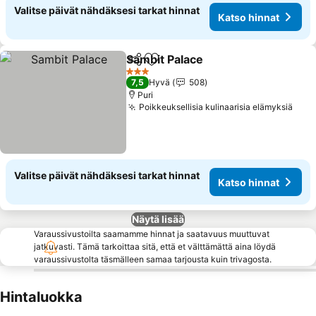
Valitse päivät nähdäksesi tarkat hinnat
Katso hinnat
Sambit Palace
Jaa
Lisää suosikkeihin
Katso hinnat
3 Tähtiluokitus
7,5
Hyvä
508
Puri
Poikkeuksellisia kulinaarisia elämyksiä
Kats
Valitse päivät nähdäksesi tarkat hinnat
Katso hinnat
Näytä lisää
Varaussivustoilta saamamme hinnat ja saatavuus muuttuvat
jatkuvasti. Tämä tarkoittaa sitä, että et välttämättä aina löydä
varaussivustolta täsmälleen samaa tarjousta kuin trivagosta.
Hintaluokka