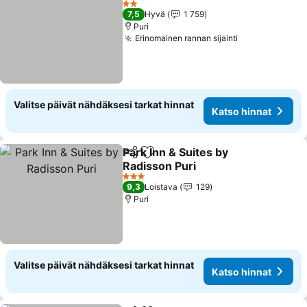
2 Tähtiluokitus
7,5
Hyvä
1 759
Puri
Erinomainen rannan sijainti
Katso hinnat
Valitse päivät nähdäksesi tarkat hinnat
Katso hinnat
Park Inn & Suites by
Jaa
Lisää suosikkeihin
Radisson Puri
Katso hinnat
3 Tähtiluokitus
9,3
Loistava
129
Puri
Valitse päivät nähdäksesi tarkat hinnat
Katso hinnat