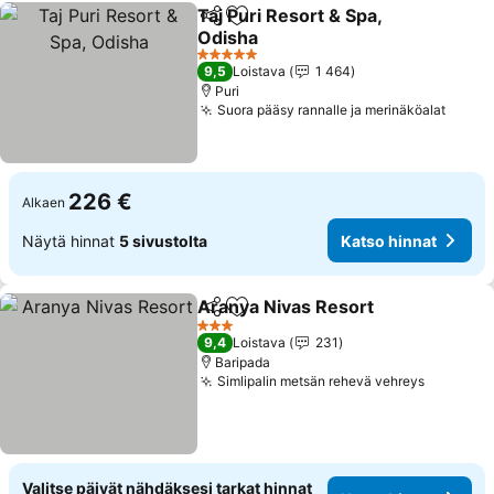
Taj Puri Resort & Spa,
Jaa
Lisää suosikkeihin
Odisha
Katso hinnat
5 Tähtiluokitus
9,5
Loistava
1 464
Puri
Suora pääsy rannalle ja merinäköalat
Katso
226 €
Alkaen
Näytä hinnat
5 sivustolta
Katso hinnat
Aranya Nivas Resort
Jaa
Lisää suosikkeihin
Katso
3 Tähtiluokitus
9,4
Loistava
231
Baripada
Simlipalin metsän rehevä vehreys
Katso hi
Valitse päivät nähdäksesi tarkat hinnat