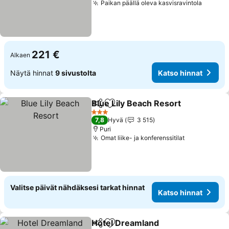
Paikan päällä oleva kasvisravintola
Katso 
221 €
Alkaen
Näytä hinnat
9 sivustolta
Katso hinnat
Blue Lily Beach Resort
Jaa
Lisää suosikkeihin
Kat
3 Tähtiluokitus
7,8
Hyvä
3 515
Puri
Omat liike- ja konferenssitilat
Katso hinna
Valitse päivät nähdäksesi tarkat hinnat
Katso hinnat
Hotel Dreamland
Jaa
Lisää suosikkeihin
Katso hin