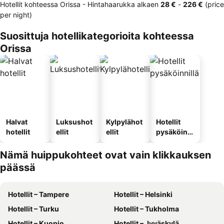
Hotellit kohteessa Orissa -
Hintahaarukka
alkaen
‎28 €
-
‎226 €
(price
per night)
Suosittuja hotellikategorioita kohteessa
Orissa
Halvat
Luksushot
Kylpylähot
Hotellit
hotellit
ellit
ellit
pysäköinni
llä
Nämä huippukohteet ovat vain klikkauksen
päässä
Hotellit – Tampere
Hotellit – Helsinki
Hotellit – Turku
Hotellit – Tukholma
Hotellit – Kuopio
Hotellit – Jyväskylä