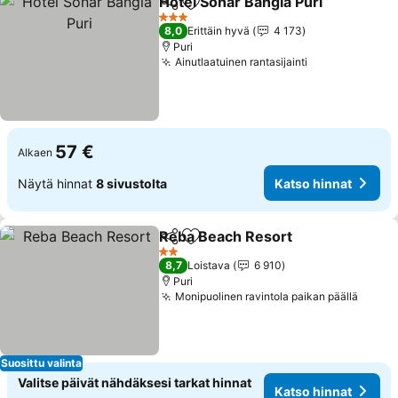
Hotel Sonar Bangla Puri
Jaa
Lisää suosikkeihin
Ka
3 Tähtiluokitus
8,0
Erittäin hyvä
4 173
Puri
Ainutlaatuinen rantasijainti
Katso hinnat
57 €
Alkaen
Näytä hinnat
8 sivustolta
Katso hinnat
Reba Beach Resort
Jaa
Lisää suosikkeihin
Katso h
2 Tähtiluokitus
8,7
Loistava
6 910
Puri
Monipuolinen ravintola paikan päällä
Katso
Suosittu valinta
Valitse päivät nähdäksesi tarkat hinnat
Katso hinnat