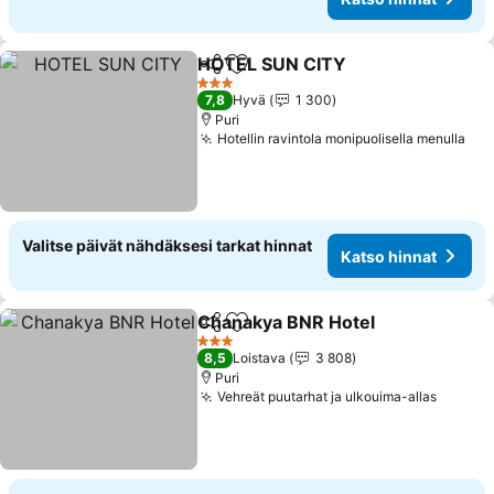
HOTEL SUN CITY
Jaa
Lisää suosikkeihin
Katso hin
3 Tähtiluokitus
7,8
Hyvä
1 300
Puri
Hotellin ravintola monipuolisella menulla
Kat
Valitse päivät nähdäksesi tarkat hinnat
Katso hinnat
Chanakya BNR Hotel
Jaa
Lisää suosikkeihin
Katso
3 Tähtiluokitus
8,5
Loistava
3 808
Puri
Vehreät puutarhat ja ulkouima-allas
Katso 