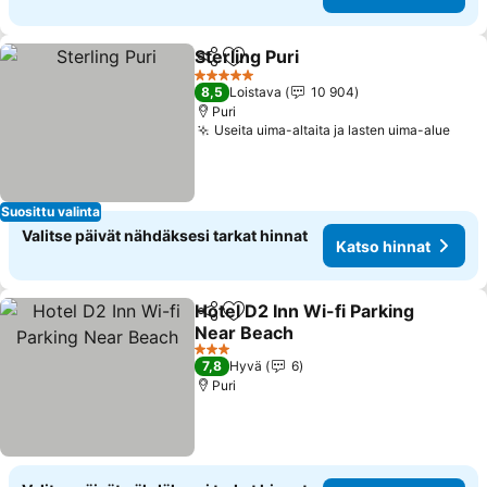
Sterling Puri
Jaa
Lisää suosikkeihin
Katso hinnat
5 Tähtiluokitus
8,5
Loistava
10 904
Puri
Useita uima-altaita ja lasten uima-alue
Kats
Suosittu valinta
Valitse päivät nähdäksesi tarkat hinnat
Katso hinnat
Hotel D2 Inn Wi-fi Parking
Jaa
Lisää suosikkeihin
Near Beach
Katso hinnat
3 Tähtiluokitus
7,8
Hyvä
6
Puri