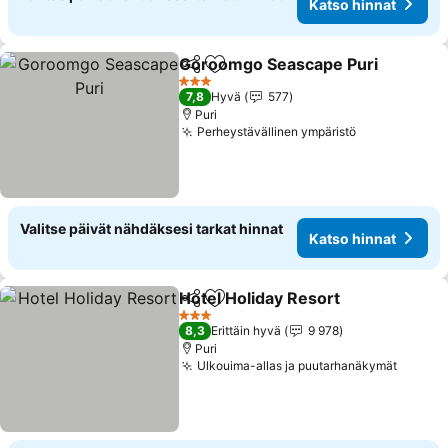
Katso hinnat
Goroomgo Seascape Puri
Jaa
Lisää suosikkeihin
3 Tähtiluokitus
7,8
Hyvä
577
Puri
Perheystävällinen ympäristö
Katso hinna
Valitse päivät nähdäksesi tarkat hinnat
Katso hinnat
Hotel Holiday Resort
Jaa
Lisää suosikkeihin
Katso
3 Tähtiluokitus
8,3
Erittäin hyvä
9 978
Puri
Ulkouima-allas ja puutarhanäkymät
Katso 