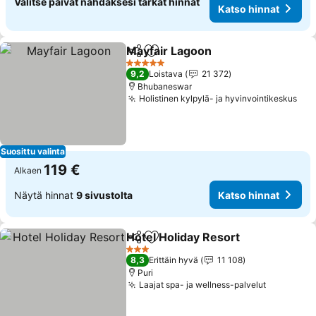
Valitse päivät nähdäksesi tarkat hinnat
Katso hinnat
Mayfair Lagoon
Jaa
Lisää suosikkeihin
Katso hinn
5 Tähtiluokitus
9,2
Loistava
21 372
Bhubaneswar
Holistinen kylpylä- ja hyvinvointikeskus
Kat
Suosittu valinta
119 €
Alkaen
Näytä hinnat
9 sivustolta
Katso hinnat
Hotel Holiday Resort
Jaa
Lisää suosikkeihin
Katso
3 Tähtiluokitus
8,3
Erittäin hyvä
11 108
Puri
Laajat spa- ja wellness-palvelut
Katso hin