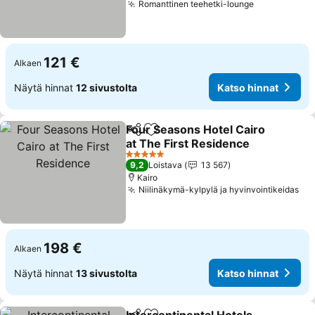
Romanttinen teehetki-lounge
Katso hinna
121 €
Alkaen
Näytä hinnat
12 sivustolta
Katso hinnat
Four Seasons Hotel Cairo
Jaa
Lisää suosikkeihin
at The First Residence
Katso hinnat
5 Tähtiluokitus
9,2
Loistava
13 567
Kairo
Niilinäkymä-kylpylä ja hyvinvointikeidas
Kat
198 €
Alkaen
Näytä hinnat
13 sivustolta
Katso hinnat