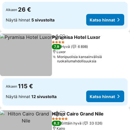
26 €
Alkaen
Näytä hinnat
5 sivustolta
Katso hinnat
Pyramisa Hotel Luxor
Jaa
Lisää suosikkeihin
Kats
4 Tähtiluokitus
7,9
Hyvä
6 898
Luxor
Monipuolisia kansainvälisiä
ruokailumahdollisuuksia
115 €
Alkaen
Näytä hinnat
12 sivustolta
Katso hinnat
Hilton Cairo Grand Nile
Jaa
Lisää suosikkeihin
Kat
5 Tähtiluokitus
8,2
Erittäin hyvä
33 026
Kairo