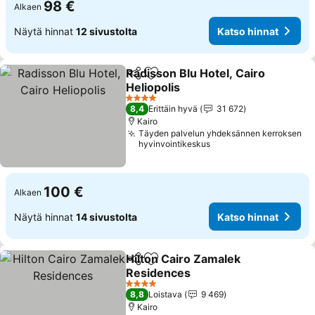
98 €
Alkaen
Näytä hinnat
12 sivustolta
Katso hinnat
Radisson Blu Hotel, Cairo
Jaa
Lisää suosikkeihin
Heliopolis
Katso hinnat
4 Tähtiluokitus
8,4
Erittäin hyvä
31 672
Kairo
Täyden palvelun yhdeksännen kerroksen
hyvinvointikeskus
100 €
Alkaen
Näytä hinnat
14 sivustolta
Katso hinnat
Hilton Cairo Zamalek
Jaa
Lisää suosikkeihin
Residences
Katso hinnat
4 Tähtiluokitus
8,8
Loistava
9 469
Kairo