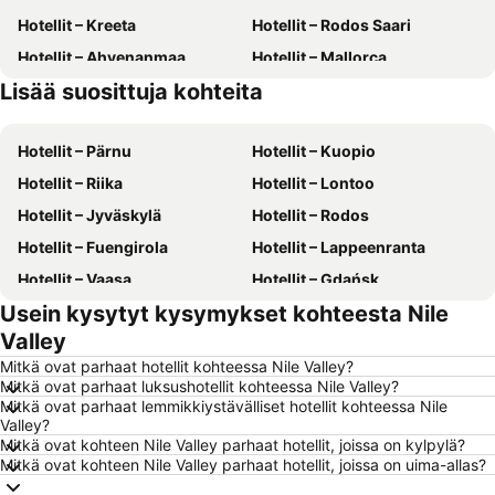
Hotellit – Kreeta
Hotellit – Rodos Saari
Hotellit – Ahvenanmaa
Hotellit – Mallorca
Lisää suosittuja kohteita
Hotellit – Gran Canaria
Hotellit – Phuket
Hotellit – Pärnu
Hotellit – Kuopio
Hotellit – Riika
Hotellit – Lontoo
Hotellit – Jyväskylä
Hotellit – Rodos
Hotellit – Fuengirola
Hotellit – Lappeenranta
Hotellit – Vaasa
Hotellit – Gdańsk
Usein kysytyt kysymykset kohteesta Nile
Hotellit – Rovaniemi
Hotellit – Alanya
Valley
Hotellit – Savonlinna
Hotellit – Hämeenlinna
Mitkä ovat parhaat hotellit kohteessa Nile Valley?
Hotellit – Vantaa
Hotellit – Pariisi
Mitkä ovat parhaat luksushotellit kohteessa Nile Valley?
Mitkä ovat parhaat lemmikkiystävälliset hotellit kohteessa Nile
Hotellit – Rooma
Hotellit – Berliini
Valley?
Hotellit – Kalajoki
Hotellit – Suomi
Mitkä ovat kohteen Nile Valley parhaat hotellit, joissa on kylpylä?
Mitkä ovat kohteen Nile Valley parhaat hotellit, joissa on uima-allas?
Hotellit – Malta
Hotellit – Teneriffa