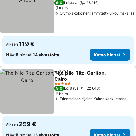
5 Tähtiluokitus
9,0
Loistava
18 116
Kairo
Olympiakokoinen lämmitetty ulkouima-allas
119 €
Alkaen
Näytä hinnat
14 sivustolta
Katso hinnat
The Nile Ritz-Carlton,
Jaa
Lisää suosikkeihin
Cairo
Katso hinnat
5 Tähtiluokitus
9,0
Loistava
22 643
Kairo
Erinomainen sijainti Kairon keskustassa
Kats
259 €
Alkaen
Näytä hinnat
13 sivustolta
Katso hinnat