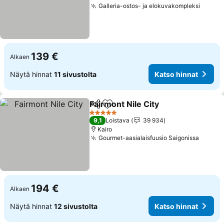
Galleria-ostos- ja elokuvakompleksi
Katso 
139 €
Alkaen
Näytä hinnat
11 sivustolta
Katso hinnat
Fairmont Nile City
Jaa
Lisää suosikkeihin
Katso hi
5 Tähtiluokitus
9,1
Loistava
39 934
Kairo
Gourmet-aasialaisfuusio Saigonissa
Katso 
194 €
Alkaen
Näytä hinnat
12 sivustolta
Katso hinnat