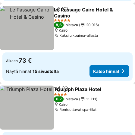
Le Passage Cairo Hotel &
Jaa
Lisää suosikkeihin
Casino
Katso hinnat
5 Tähtiluokitus
8,6
Loistava
20 916
Kairo
Kaksi ulkouima-allasta
Katso hinnat
73 €
Alkaen
Näytä hinnat
15 sivustolta
Katso hinnat
Triumph Plaza Hotel
Jaa
Lisää suosikkeihin
Katso 
4 Tähtiluokitus
8,7
Loistava
11 111
Kairo
Rentouttavat spa-tilat
Katso hinnat