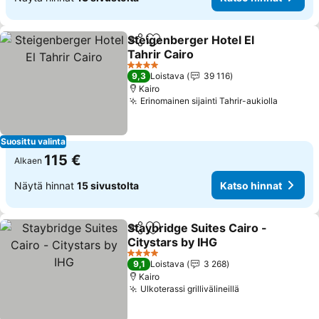
Steigenberger Hotel El
Jaa
Lisää suosikkeihin
Tahrir Cairo
Katso hinnat
4 Tähtiluokitus
9,3
Loistava
39 116
Kairo
Erinomainen sijainti Tahrir-aukiolla
Katso h
Suosittu valinta
115 €
Alkaen
Näytä hinnat
15 sivustolta
Katso hinnat
Staybridge Suites Cairo -
Jaa
Lisää suosikkeihin
Citystars by IHG
Katso hinnat
4 Tähtiluokitus
9,1
Loistava
3 268
Kairo
Ulkoterassi grillivälineillä
Katso hinnat