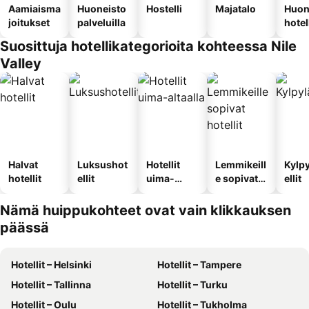
Aamiaisma
Huoneisto
Hostelli
Majatalo
Huon
joitukset
palveluilla
hotel
Suosittuja hotellikategorioita kohteessa Nile
Valley
Halvat
Luksushot
Hotellit
Lemmikeill
Kylp
hotellit
ellit
uima-
e sopivat
ellit
altaalla
hotellit
Nämä huippukohteet ovat vain klikkauksen
päässä
Hotellit – Helsinki
Hotellit – Tampere
Hotellit – Tallinna
Hotellit – Turku
Hotellit – Oulu
Hotellit – Tukholma