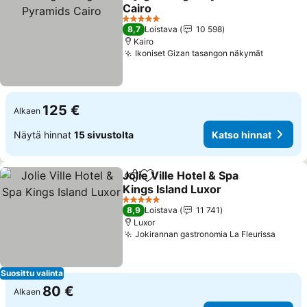
Jaa
Lisää suosikkeihin
Cairo
Katso hinnat
5 Tähtiluokitus
8,7
Loistava
10 598
Kairo
Ikoniset Gizan tasangon näkymät
Katso hi
125 €
Alkaen
Näytä hinnat
15 sivustolta
Katso hinnat
Jolie Ville Hotel & Spa
Jaa
Lisää suosikkeihin
Kings Island Luxor
Katso hinnat
5 Tähtiluokitus
8,9
Loistava
11 741
Luxor
Jokirannan gastronomia La Fleurissa
Katso
Suosittu valinta
80 €
Alkaen