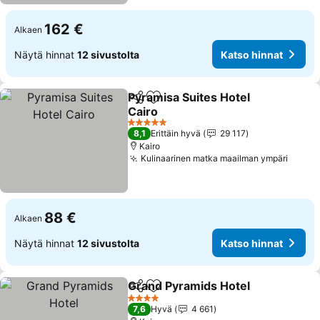
162 €
Alkaen
Näytä hinnat
12 sivustolta
Katso hinnat
Pyramisa Suites Hotel
Jaa
Lisää suosikkeihin
Cairo
Katso hinnat
5 Tähtiluokitus
8,1
Erittäin hyvä
29 117
Kairo
Kulinaarinen matka maailman ympäri
Katso
88 €
Alkaen
Näytä hinnat
12 sivustolta
Katso hinnat
Grand Pyramids Hotel
Jaa
Lisää suosikkeihin
Kats
4 Tähtiluokitus
7,6
Hyvä
4 661