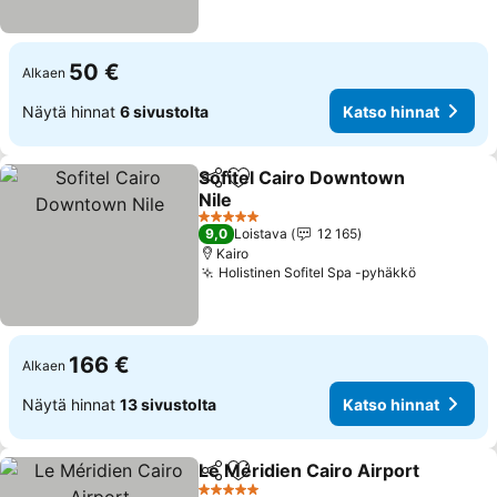
50 €
Alkaen
Näytä hinnat
6 sivustolta
Katso hinnat
Sofitel Cairo Downtown
Jaa
Lisää suosikkeihin
Nile
Katso hinnat
5 Tähtiluokitus
9,0
Loistava
12 165
Kairo
Holistinen Sofitel Spa -pyhäkkö
Katso hin
166 €
Alkaen
Näytä hinnat
13 sivustolta
Katso hinnat
Le Méridien Cairo Airport
Jaa
Lisää suosikkeihin