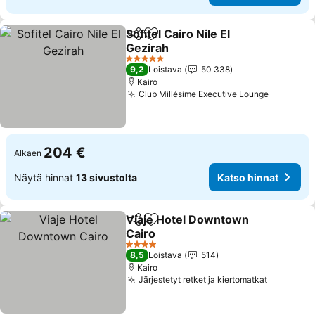
Sofitel Cairo Nile El
Jaa
Lisää suosikkeihin
Gezirah
Katso hinnat
5 Tähtiluokitus
9,2
Loistava
50 338
Kairo
Club Millésime Executive Lounge
Katso hi
204 €
Alkaen
Näytä hinnat
13 sivustolta
Katso hinnat
Viaje Hotel Downtown
Jaa
Lisää suosikkeihin
Cairo
Katso hinnat
4 Tähtiluokitus
8,5
Loistava
514
Kairo
Järjestetyt retket ja kiertomatkat
Katso hi