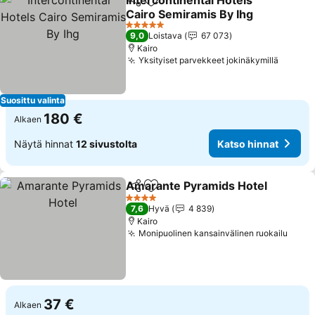
Intercontinental Hotels
Jaa
Lisää suosikkeihin
Cairo Semiramis By Ihg
Katso hinnat
5 Tähtiluokitus
9,0
Loistava
67 073
Kairo
Yksityiset parvekkeet jokinäkymillä
Katso 
Suosittu valinta
180 €
Alkaen
Näytä hinnat
12 sivustolta
Katso hinnat
Amarante Pyramids Hotel
Jaa
Lisää suosikkeihin
4 Tähtiluokitus
7,6
Hyvä
4 839
Kairo
Monipuolinen kansainvälinen ruokailu
Katso
37 €
Alkaen