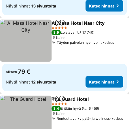
Näytä hinnat
13 sivustolta
Katso hinnat
Al Masa Hotel Nasr City
Jaa
Lisää suosikkeihin
Ka
5 Tähtiluokitus
8,9
Loistava
17 740
Kairo
Täyden palvelun hyvinvointikeskus
Katso 
79 €
Alkaen
Näytä hinnat
12 sivustolta
Katso hinnat
The Guard Hotel
Jaa
Lisää suosikkeihin
Katso hin
5 Tähtiluokitus
8,4
Erittäin hyvä
6 459
Kairo
Rentouttava kylpylä- ja wellness-keskus
Ka