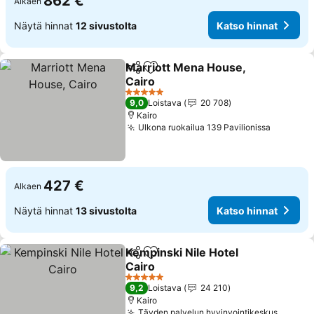
862 €
Alkaen
Näytä hinnat
12 sivustolta
Katso hinnat
Marriott Mena House,
Jaa
Lisää suosikkeihin
Cairo
Katso hinnat
5 Tähtiluokitus
9,0
Loistava
20 708
Kairo
Ulkona ruokailua 139 Pavilionissa
Katso hi
427 €
Alkaen
Näytä hinnat
13 sivustolta
Katso hinnat
Kempinski Nile Hotel
Jaa
Lisää suosikkeihin
Cairo
Katso hinnat
5 Tähtiluokitus
9,2
Loistava
24 210
Kairo
Täyden palvelun hyvinvointikeskus