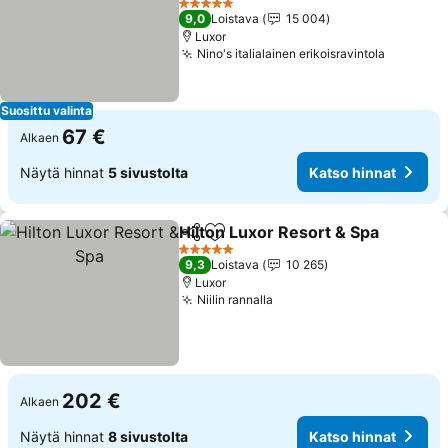
Katso hinnat
5 Tähtiluokitus
9,0
Loistava
15 004
Luxor
Nino's italialainen erikoisravintola
Katso hi
Suosittu valinta
67 €
Alkaen
Näytä hinnat
5 sivustolta
Katso hinnat
Hilton Luxor Resort & Spa
Jaa
Lisää suosikkeihin
5 Tähtiluokitus
9,3
Loistava
10 265
Luxor
Niilin rannalla
Katso hinnat
202 €
Alkaen
Näytä hinnat
8 sivustolta
Katso hinnat