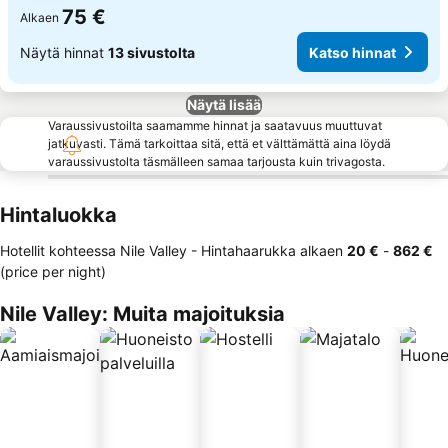
75 €
Alkaen
Näytä hinnat
13 sivustolta
Katso hinnat
Näytä lisää
Varaussivustoilta saamamme hinnat ja saatavuus muuttuvat
jatkuvasti. Tämä tarkoittaa sitä, että et välttämättä aina löydä
varaussivustolta täsmälleen samaa tarjousta kuin trivagosta.
Hintaluokka
Hotellit kohteessa Nile Valley -
Hintahaarukka
alkaen
‎20 €
-
‎862 €
(price per night)
Nile Valley: Muita majoituksia