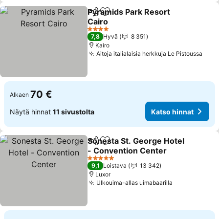
Pyramids Park Resort
Jaa
Lisää suosikkeihin
Cairo
Katso hinnat
4 Tähtiluokitus
7,8
Hyvä
8 351
Kairo
Aitoja italialaisia herkkuja Le Pistoussa
Kats
70 €
Alkaen
Näytä hinnat
11 sivustolta
Katso hinnat
Sonesta St. George Hotel
Jaa
Lisää suosikkeihin
- Convention Center
Katso hinnat
5 Tähtiluokitus
9,1
Loistava
13 342
Luxor
Ulkouima-allas uimabaarilla
Katso hinnat