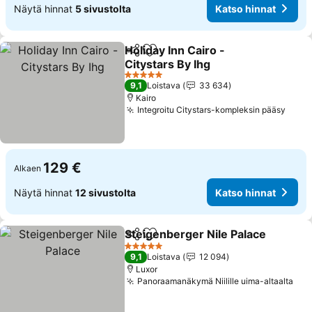
Näytä hinnat
5 sivustolta
Katso hinnat
Holiday Inn Cairo -
Jaa
Lisää suosikkeihin
Citystars By Ihg
Katso hinnat
5 Tähtiluokitus
9,1
Loistava
33 634
Kairo
Integroitu Citystars-kompleksin pääsy
Kats
129 €
Alkaen
Näytä hinnat
12 sivustolta
Katso hinnat
Steigenberger Nile Palace
Jaa
Lisää suosikkeihin
5 Tähtiluokitus
9,1
Loistava
12 094
Luxor
Panoraamanäkymä Niilille uima-altaalta
Kat