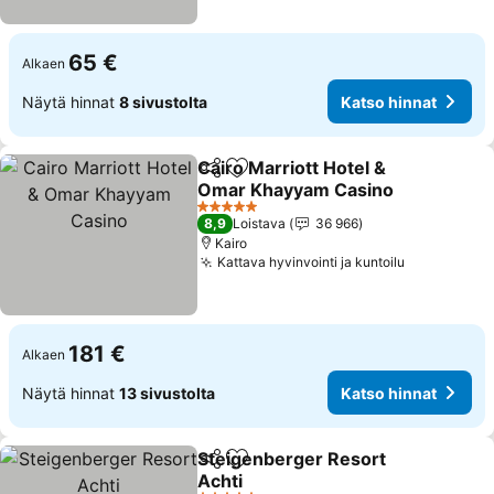
65 €
Alkaen
Näytä hinnat
8 sivustolta
Katso hinnat
Cairo Marriott Hotel &
Jaa
Lisää suosikkeihin
Omar Khayyam Casino
Katso hinnat
5 Tähtiluokitus
8,9
Loistava
36 966
Kairo
Kattava hyvinvointi ja kuntoilu
Katso hinn
181 €
Alkaen
Näytä hinnat
13 sivustolta
Katso hinnat
Steigenberger Resort
Jaa
Lisää suosikkeihin
Achti