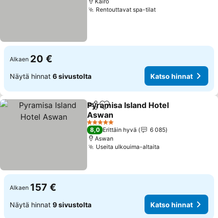
Kairo
Rentouttavat spa-tilat
Katso hinnat
20 €
Alkaen
Näytä hinnat
6 sivustolta
Katso hinnat
Pyramisa Island Hotel
Jaa
Lisää suosikkeihin
Aswan
Katso hinnat
5 Tähtiluokitus
8,0
Erittäin hyvä
6 085
Aswan
Useita ulkouima-altaita
Katso hinnat
157 €
Alkaen
Näytä hinnat
9 sivustolta
Katso hinnat