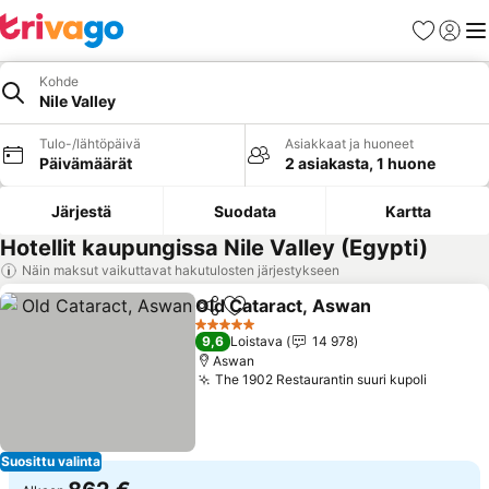
Suosikit
Kirjaud
Val
Kohde
Nile Valley
Tulo-/lähtöpäivä
Asiakkaat ja huoneet
Päivämäärät
2 asiakasta, 1 huone
Järjestä
Suodata
Kartta
Hotellit kaupungissa Nile Valley (Egypti)
Näin maksut vaikuttavat hakutulosten järjestykseen
Old Cataract, Aswan
Jaa
Lisää suosikkeihin
Katso
5 Tähtiluokitus
9,6
Loistava
14 978
Aswan
The 1902 Restaurantin suuri kupoli
Katso h
Suosittu valinta