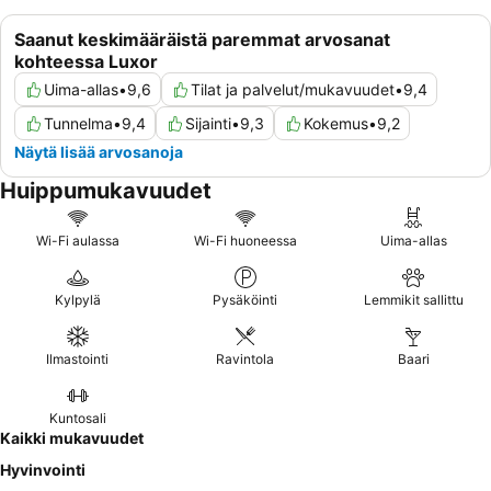
Saanut keskimääräistä paremmat arvosanat
kohteessa Luxor
Uima-allas
•
9,6
Tilat ja palvelut/mukavuudet
•
9,4
Tunnelma
•
9,4
Sijainti
•
9,3
Kokemus
•
9,2
Näytä lisää arvosanoja
Huippumukavuudet
Wi-Fi aulassa
Wi-Fi huoneessa
Uima-allas
Kylpylä
Pysäköinti
Lemmikit sallittu
Ilmastointi
Ravintola
Baari
Kuntosali
Kaikki mukavuudet
Hyvinvointi