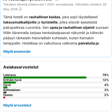
Tekoälyn tekemä yhteenveto 1 000+ arvostelusta · Päivitetty viimeksi: 29
May 2026
Tämä hotelli on
rauhallinen keidas
, joka sopii täydellisesti
luksusmatkailijoille
ja
turisteille
, jotka etsivät seesteistä
pakopaikkaa Luxorista. Sen
upea ja rauhallinen sijainti
suoraan
Niilin itärannalla tarjoaa henkeäsalpaavat näkymät ja kätevän
pääsyn tärkeisiin historiallisiin kohteisiin, kuten Karnakin
temppeliin. Hotellissa on vaikuttava valikoima
palveluita ja
mukavuuksia
, mukaan lukien useita uima-altaita Niili-näkymillä
Näytä enemmän
ja rauhallisia spa-alueita. Asiakkaat kehuvat jatkuvasti
poikkeuksellista
henkilökuntaa ja palvelua
, ja vastaanoton tiimi
sekä kokki Amira Silk Road -ravintolassa saavat erityistä kiitosta
Asiakasarvostelut
huomaavaisuudestaan ja kulinaarisista herkuistaan. Parannetun
kokemuksen saamiseksi harkitse huoneen varaamista, josta on
Loistava
79
%
Niili-näkymä
parvekkeelta.
Erittäin hyvä
12
%
Hyvä
4
%
Kohtalainen
3
%
Huono
2
%
Näytä arvostelut