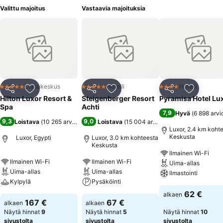
Valittu majoitus
Vastaavia majoituksia
Lomakeskus
Hotelli
Hotelli
5 Tähtiluokitus
5 Tähtiluokitus
4 Tähtiluokitus
Jaa
Lisää suosikkeihin
Jaa
Lisää suosikkeihin
Jaa
Lisää suo
Hilton Luxor Resort &
Steigenberger Resort
Pyramisa Hotel Lu
Spa
Achti
7,9
Hyvä
(
6 898 arvi
9,3
9,0
Loistava
(
10 265 arviota
)
Loistava
(
15 004 arviota
)
Luxor, 2.4 km koht
Keskusta
Luxor, Egypti
Luxor, 3.0 km kohteesta
Keskusta
Ilmainen Wi-Fi
Ilmainen Wi-Fi
Ilmainen Wi-Fi
Uima-allas
Uima-allas
Uima-allas
Ilmastointi
Kylpylä
Pysäköinti
62 €
alkaen
167 €
67 €
alkaen
alkaen
Näytä hinnat
9
Näytä hinnat
5
Näytä hinnat
10
sivustolta
sivustolta
sivustolta