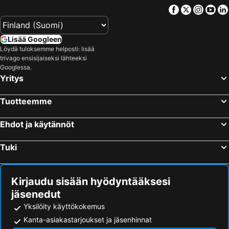
Facebook
Twitter
Insta
Yo
Lisää Googleen
Löydä tuloksemme helposti: lisää
trivago ensisijaiseksi lähteeksi
Googlessa.
Yritys
Tuotteemme
Ehdot ja käytännöt
Tuki
Kirjaudu sisään hyödyntääksesi
jäsenedut
Yksilöity käyttökokemus
Kanta-asiakastarjoukset ja jäsenhinnat