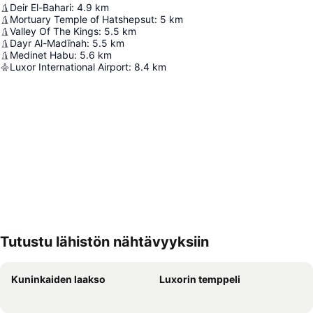
Deir El-Bahari
:
4.9
km
Mortuary Temple of Hatshepsut
:
5
km
Valley Of The Kings
:
5.5
km
Dayr Al-Madīnah
:
5.5
km
Medinet Habu
:
5.6
km
Luxor International Airport
:
8.4
km
Tutustu lähistön nähtävyyksiin
Laajenna kartta
Kuninkaiden laakso
Luxorin temppeli