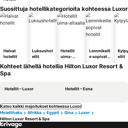
Suosittuja hotellikategorioita kohteessa Luxor
Halvat
Luksushot
Hotellit
Lemmikeill
Kylp
hotellit
ellit
uima-
e sopivat
ellit
altaalla
hotellit
Kohteet lähellä hotellia Hilton Luxor Resort &
Spa
Hotellit – Luxor
Hotellit – Esna
Katso kaikki majoitukset kohteessa Luxor
Hotellihaku
Afrikka
Egypti
Qina
Luxor
Hilton Luxor Resort & Spa