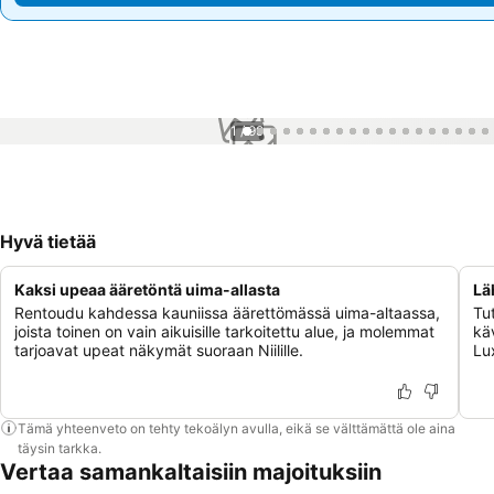
1 / 99
Hyvä tietää
Kaksi upeaa ääretöntä uima-allasta
Lä
Rentoudu kahdessa kauniissa äärettömässä uima-altaassa,
Tu
joista toinen on vain aikuisille tarkoitettu alue, ja molemmat
kä
tarjoavat upeat näkymät suoraan Niilille.
Lux
Tämä yhteenveto on tehty tekoälyn avulla, eikä se välttämättä ole aina
täysin tarkka.
Vertaa samankaltaisiin majoituksiin