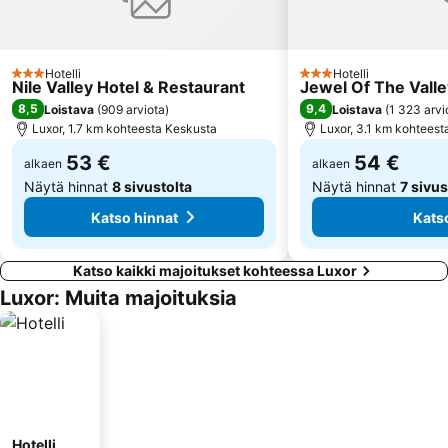
Hotelli
Hotelli
3 Tähtiluokitus
3 Tähtiluokitus
Nile Valley Hotel & Restaurant
Jewel Of The Vall
8,5
9,4
Loistava
(
909 arviota
)
Loistava
(
1 323 arvi
Luxor, 1.7 km kohteesta Keskusta
Luxor, 3.1 km kohteest
53 €
54 €
alkaen
alkaen
Näytä hinnat
8 sivustolta
Näytä hinnat
7 sivus
Katso hinnat
Kats
Katso kaikki majoitukset kohteessa Luxor
Luxor: Muita majoituksia
Hotelli