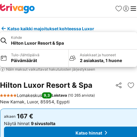
Suosikit
Kirjaud
Val
Katso kaikki majoitukset kohteessa Luxor
Kohde
Hilton Luxor Resort & Spa
Tulo-/lähtöpäivä
Asiakkaat ja huoneet
Päivämäärät
2 asiakasta, 1 huone
Näin maksut vaikuttavat hakutulosten järjestykseen
Hilton Luxor Resort & Spa
Jaa
Li
Lomakeskus
9,3
Loistava
(
10 265 arviota
)
5 Tähtiluokitus
New Karnak, Luxor, 85954, Egypti
167 €
167 €
alkaen
alkaen
Näytä hinnat
9 sivustolta
Näytä hinnat
9 sivustolta
Katso hinnat
Katso hinnat