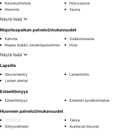
Kauneushoitola
Höyrysauna
Hieronta
Sauna
Näytä lisää
Majoituspaikan palvelut/mukavuudet
Kahvila
Sisääntuloaula
Nopea sisään-/uloskirjautuminen
Hissi
Näytä lisää
Lapsille
Vauvansänky
Lastenhoito
Lasten ateriat
Esteettömyys
Esteettömyys
Esteetön pysäköintialue
Huoneen palvelut/mukavuudet
Takka
Silitysvälineet
Avattavat ikkunat