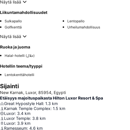
Näytä lisää
Liikuntamahdollisuudet
Sulkapallo
Lentopallo
Golfkenttä
Urheilumahdollisuus
Näytä lisää
Ruoka ja juoma
Halal-hotelli (حلال)
Hotellin teema/tyyppi
Lentokenttähotelli
Sijainti
New Karnak, Luxor, 85954, Egypti
Etäisyys majoituspaikasta Hilton Luxor Resort & Spa
Great Hypostyle Hall
:
1.3
km
Karnak Temple Complex
:
1.5
km
Luxor
:
3.4
km
Luxor Temple
:
3.8
km
Luxor
:
3.9
km
Ramesseum
:
4.6
km