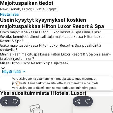
Majoituspaikan tiedot
New Karnak, Luxor, 85954, Egypti
Näytä lisää
Usein kysytyt kysymykset koskien
majoituspaikkaa Hilton Luxor Resort & Spa
Onko majoituspaikassa Hilton Luxor Resort & Spa uima-allas?
Ovatko lemmikkieläimet sallittuja majoituspaikassa Hilton Luxor
Resort & Spa?
Onko majoituspaikassa Hilton Luxor Resort & Spa pysäköintiä
saatavilla?
Mihin aikaan majoituspaikassa Hilton Luxor Resort & Spa on sisään-
ja uloskirjautuminen?
Missä Hilton Luxor Resort & Spa sijaitsee?
Näytä lisää
Varaussivustoilta saamamme hinnat ja saatavuus muuttuvat
jatkuvasti. Tämä tarkoittaa sitä, että et välttämättä aina löydä
varaussivustolta täsmälleen samaa tarjousta kuin trivagosta.
Yksi suosituimmista (Hotels, Luxor)
Jaa
Lisää suosikkeihin
Jaa
Lisää suosikk