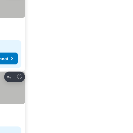
nnat
Lisää suosikkeihin
Jaa