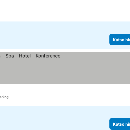
Katso hi
uokitus
atso hinnat
øbing
Katso hi