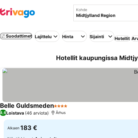
Kohde
Suodattimet
Lajittelu
Hinta
Sijainti
Hotellit
Ar
Hotellit kaupungissa Midtj
Belle Guldsmeden
4 Tähtiluokitus
Katso hinnat
Loistava
(46 arviota)
8,6
Århus
183 €
Alkaen