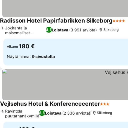
Radisson Hotel Papirfabrikken Silkeborg
4 Tähti
Jokiranta ja
Loistava
(3 991 arviota)
8,5
Silkeborg
maisemalliset
Katso hinnat
näkymät
180 €
Alkaen
Näytä hinnat
9 sivustolta
Vejlsøhus Hotel & Konferencecenter
3 Tähtiluokit
Katso h
Ravintola
Loistava
(2 336 arviota)
8,5
Silkeborg
puutarhanäkymillä
Katso hinnat