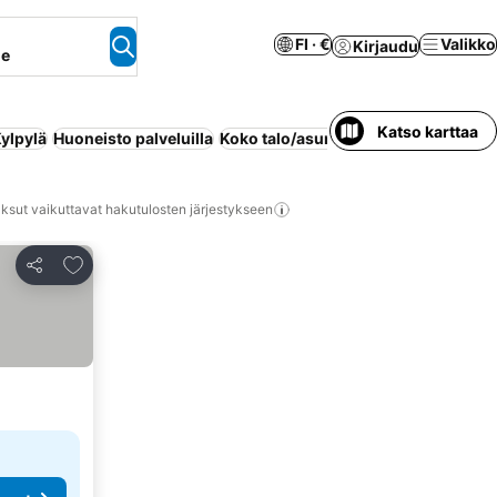
FI · €
Valikko
Kirjaudu
ne
Katso karttaa
ylpylä
Huoneisto palveluilla
Koko talo/asunto
Wi-Fi
Lemmikit sal
ksut vaikuttavat hakutulosten järjestykseen
Lisää suosikkeihin
Jaa