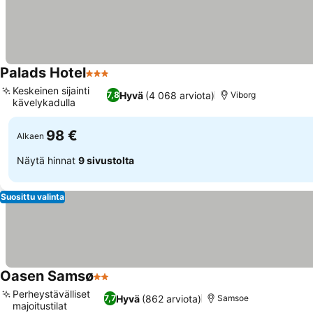
Palads Hotel
3 Tähtiluokitus
Katso hinnat
Keskeinen sijainti
Hyvä
(4 068 arviota)
7,8
Viborg
kävelykadulla
Katso hinnat
98 €
Alkaen
Näytä hinnat
9 sivustolta
Suosittu valinta
Oasen Samsø
2 Tähtiluokitus
Katso hinnat
Perheystävälliset
Hyvä
(862 arviota)
7,7
Samsoe
majoitustilat