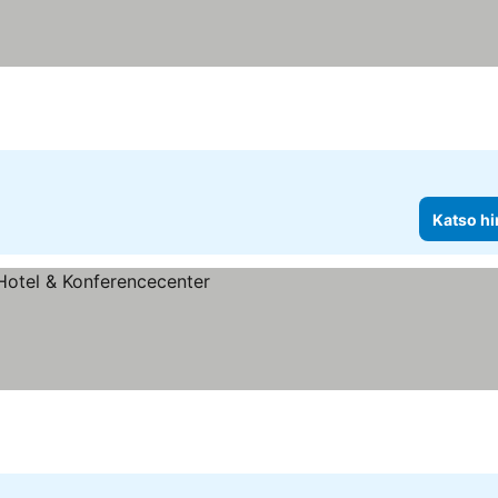
luokitus
Katso hinnat
Katso hi
us
innat