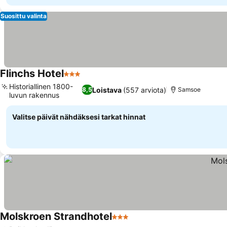
Suosittu valinta
Flinchs Hotel
3 Tähtiluokitus
Katso hinnat
Historiallinen 1800-
Loistava
(557 arviota)
8,5
Samsoe
luvun rakennus
Katso hinnat
Valitse päivät nähdäksesi tarkat hinnat
Molskroen Strandhotel
3 Tähtiluokitus
Katso hinnat