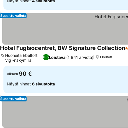
Näytä hinnat
4 sivustolta
Suosittu valinta
Hotel Fuglsocentret, BW Signature Collection
3
Huoneita Ebeltoft
Loistava
(1 941 arviota)
8,5
Ebeltoft
Vig -näkymillä
Katso hinnat
90 €
Alkaen
Näytä hinnat
6 sivustolta
Suosittu valinta