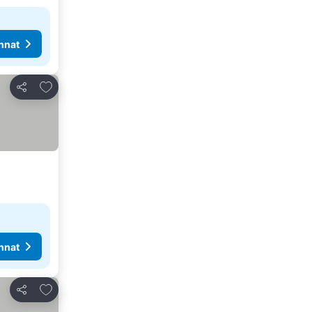
nnat
Lisää suosikkeihin
Jaa
nnat
Lisää suosikkeihin
Jaa