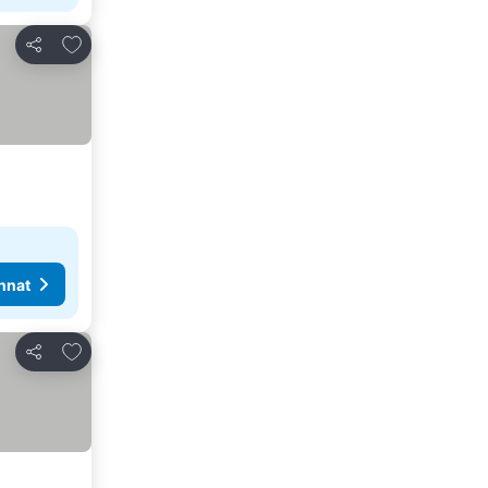
Lisää suosikkeihin
Jaa
nnat
Lisää suosikkeihin
Jaa