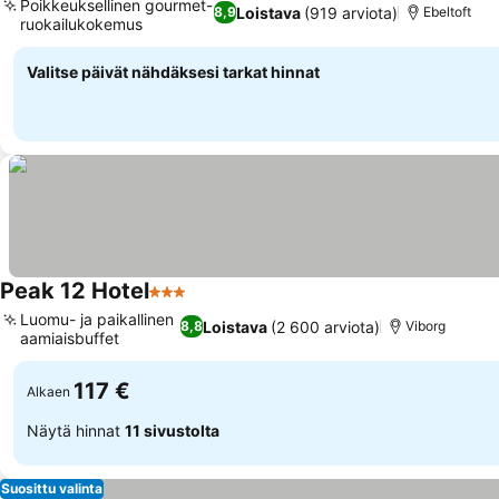
Poikkeuksellinen gourmet-
Loistava
(919 arviota)
8,9
Ebeltoft
ruokailukokemus
Katso hinnat
Valitse päivät nähdäksesi tarkat hinnat
Peak 12 Hotel
3 Tähtiluokitus
Katso hinnat
Luomu- ja paikallinen
Loistava
(2 600 arviota)
8,8
Viborg
aamiaisbuffet
Katso hinnat
117 €
Alkaen
Näytä hinnat
11 sivustolta
Suosittu valinta