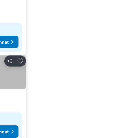
nnat
Lisää suosikkeihin
Jaa
nnat