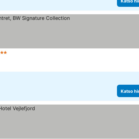
Katso hi
 Tähtiluokitus
Katso hinnat
Katso hi