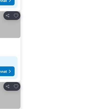
nnat
Lisää suosikkeihin
Jaa
nnat
Lisää suosikkeihin
Jaa