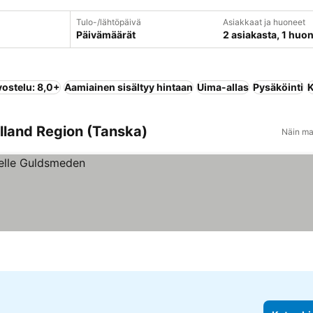
Tulo-/lähtöpäivä
Asiakkaat ja huoneet
Päivämäärät
2 asiakasta, 1 huo
vostelu: 8,0+
Aamiainen sisältyy hintaan
Uima-allas
Pysäköinti
K
ylland Region (Tanska)
Näin ma