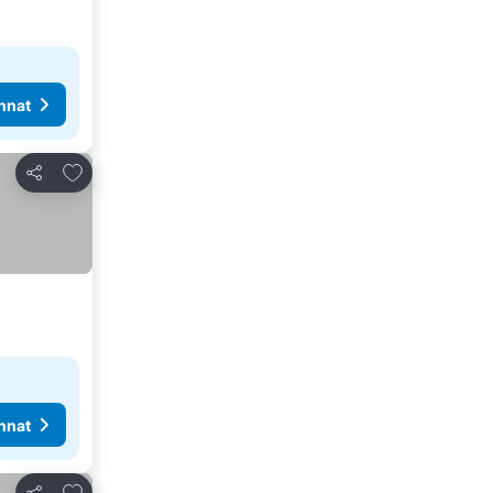
nnat
Lisää suosikkeihin
Jaa
nnat
Lisää suosikkeihin