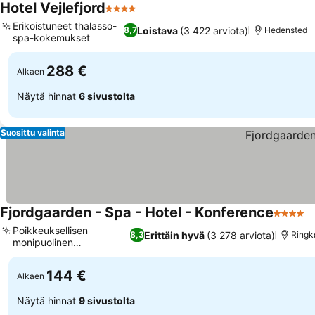
Hotel Vejlefjord
4 Tähtiluokitus
Katso hinnat
Erikoistuneet thalasso-
Loistava
(3 422 arviota)
8,7
Hedensted
spa-kokemukset
Katso hinnat
288 €
Alkaen
Näytä hinnat
6 sivustolta
Suosittu valinta
Fjordgaarden - Spa - Hotel - Konference
4 Tähtil
K
Poikkeuksellisen
Erittäin hyvä
(3 278 arviota)
8,3
Ringk
monipuolinen
Katso hinnat
aamiaisbuffet
144 €
Alkaen
Näytä hinnat
9 sivustolta