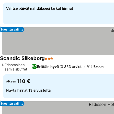
Katso hinnat
Valitse päivät nähdäksesi tarkat hinnat
Suosittu valinta
Scandic Silkeborg
3 Tähtiluokitus
Katso hinnat
Erinomainen
Erittäin hyvä
(3 863 arviota)
8,3
Silkeborg
aamiaisbuffet
Katso hinnat
110 €
Alkaen
Näytä hinnat
13 sivustolta
Suosittu valinta