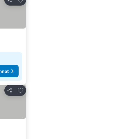
Jaa
nnat
Lisää suosikkeihin
Jaa