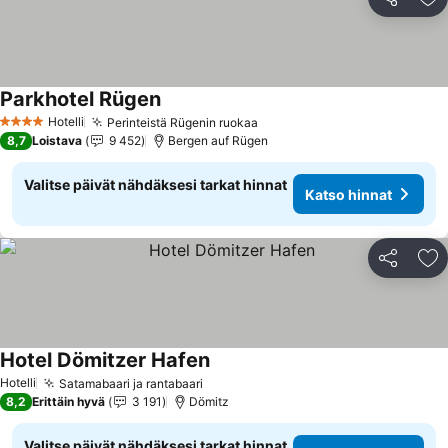
Jaa
Li
Parkhotel Rügen
Katso hinnat
Hotelli
Perinteistä Rügenin ruokaa
Katso hinnat
4 Tähtiluokitus
8,7
Loistava
9 452
Bergen auf Rügen
Valitse päivät nähdäksesi tarkat hinnat
Katso hinnat
Jaa
Li
Hotel Dömitzer Hafen
Katso hinnat
Hotelli
Satamabaari ja rantabaari
Katso hinnat
8,2
Erittäin hyvä
3 191
Dömitz
Valitse päivät nähdäksesi tarkat hinnat