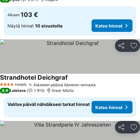
103 €
Alkaen
Näytä hinnat
10 sivustolta
Katso hinnat
Jaa
Li
Strandhotel Deichgraf
Katso hinnat
Hotelli
Askeleen päässä Itämeren rannasta
Katso hinnat
4 Tähtiluokitus
8,9
Loistava
1 915
Graal-Müritz
Valitse päivät nähdäksesi tarkat hinnat
Katso hinnat
Jaa
Li