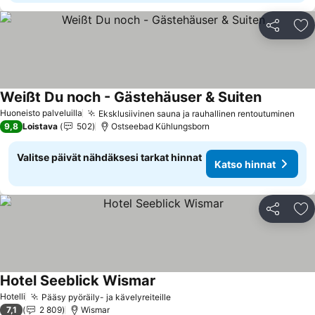
Jaa
Li
Weißt Du noch - Gästehäuser & Suiten
Katso hin
Huoneisto palveluilla
Eksklusiivinen sauna ja rauhallinen rentoutuminen
Kat
9,8
Loistava
502
Ostseebad Kühlungsborn
Valitse päivät nähdäksesi tarkat hinnat
Katso hinnat
Jaa
Li
Hotel Seeblick Wismar
Katso hinnat
Hotelli
Pääsy pyöräily- ja kävelyreiteille
Katso hinnat
7,1
2 809
Wismar