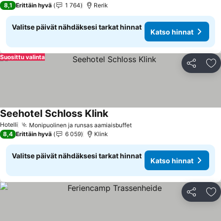
8,1
Erittäin hyvä
1 764
Rerik
Valitse päivät nähdäksesi tarkat hinnat
Katso hinnat
Suosittu valinta
Jaa
Li
Seehotel Schloss Klink
Katso hinnat
Hotelli
Monipuolinen ja runsas aamiaisbuffet
Katso hinnat
8,4
Erittäin hyvä
6 059
Klink
Valitse päivät nähdäksesi tarkat hinnat
Katso hinnat
Jaa
Li