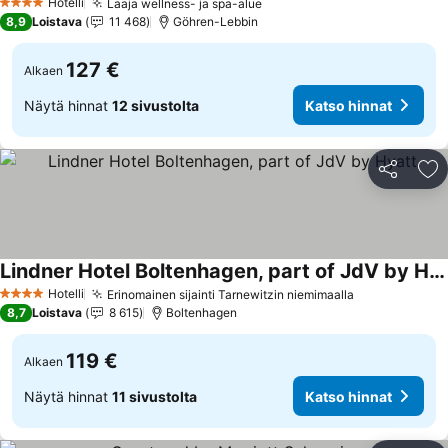
Hotelli
Laaja wellness- ja spa-alue
Katso hinnat
4 Tähtiluokitus
8,9
Loistava
11 468
Göhren-Lebbin
127 €
Alkaen
Näytä hinnat
12 sivustolta
Katso hinnat
Jaa
Li
Lindner Hotel Boltenhagen, part of JdV by Hyatt
Katso hinnat
Hotelli
Erinomainen sijainti Tarnewitzin niemimaalla
Katso hinnat
4 Tähtiluokitus
8,7
Loistava
8 615
Boltenhagen
119 €
Alkaen
Näytä hinnat
11 sivustolta
Katso hinnat