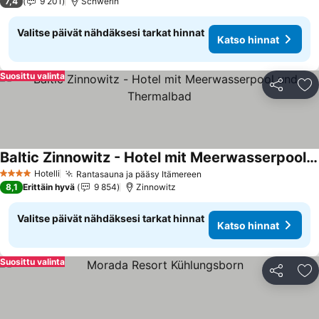
7,4
9 201
Schwerin
Valitse päivät nähdäksesi tarkat hinnat
Katso hinnat
Suosittu valinta
Jaa
Li
Baltic Zinnowitz - Hotel mit Meerwasserpool und Thermalbad
Katso hinnat
Hotelli
Rantasauna ja pääsy Itämereen
Katso hinnat
4 Tähtiluokitus
8,1
Erittäin hyvä
9 854
Zinnowitz
Valitse päivät nähdäksesi tarkat hinnat
Katso hinnat
Suosittu valinta
Jaa
Li