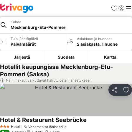
Suosikit
Kirjaud
Val
Kohde
Mecklenburg-Etu-Pommeri
Tulo-/lähtöpäivä
Asiakkaat ja huoneet
Päivämäärät
2 asiakasta, 1 huone
Järjestä
Suodata
Kartta
Hotellit kaupungissa Mecklenburg-Etu-
Pommeri (Saksa)
Näin maksut vaikuttavat hakutulosten järjestykseen
Jaa
Li
Hotel & Restaurant Seebrücke
Katso hinnat
Hotelli
Venematkat lähisaarille
Katso hinnat
3 Tähtiluokitus