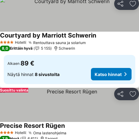
Jaa
Li
Courtyard by Marriott Schwerin
Katso hinnat
Hotelli
Rentouttava sauna ja solarium
Katso hinnat
4 Tähtiluokitus
8,0
Erittäin hyvä
5 155
Schwerin
89 €
Alkaen
Näytä hinnat
8 sivustolta
Katso hinnat
Suosittu valinta
Jaa
Li
Precise Resort Rügen
Katso hinnat
Hotelli
Oma lastenohjelma
Katso hinnat
4 Tähtiluokitus
7,9
Hyvä
6 611
Sagard