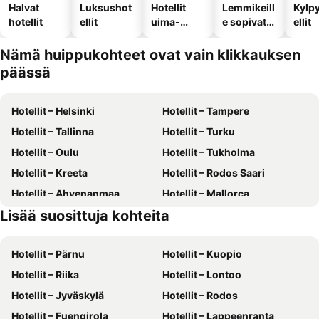
Halvat
Luksushot
Hotellit
Lemmikeill
Kylp
hotellit
ellit
uima-
e sopivat
ellit
altaalla
hotellit
Nämä huippukohteet ovat vain klikkauksen
päässä
Hotellit – Helsinki
Hotellit – Tampere
Hotellit – Tallinna
Hotellit – Turku
Hotellit – Oulu
Hotellit – Tukholma
Hotellit – Kreeta
Hotellit – Rodos Saari
Hotellit – Ahvenanmaa
Hotellit – Mallorca
Lisää suosittuja kohteita
Hotellit – Gran Canaria
Hotellit – Phuket
Hotellit – Pärnu
Hotellit – Kuopio
Hotellit – Riika
Hotellit – Lontoo
Hotellit – Jyväskylä
Hotellit – Rodos
Hotellit – Fuengirola
Hotellit – Lappeenranta