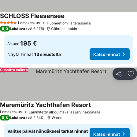
SCHLOSS Fleesensee
Katso hinnat
Lomakeskus
Huoneet omilla terasseilla
Katso hinnat
5 Tähtiluokitus
9,0
Loistava
6 275
Göhren-Lebbin
195 €
Alkaen
Näytä hinnat
13 sivustolta
Katso hinnat
Suosittu valinta
Jaa
Li
Maremüritz Yachthafen Resort
Katso hinnat
Lomakeskus
Lämmitetty ulkouima-allas järvinäköalalla
Katso hinnat
8,8
Loistava
2 540
Waren
Valitse päivät nähdäksesi tarkat hinnat
Katso hinnat