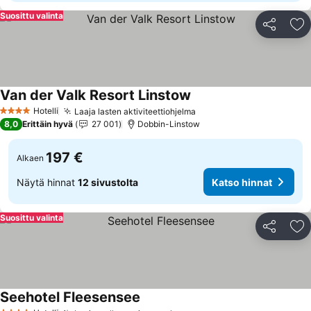
Suosittu valinta
Jaa
Li
Van der Valk Resort Linstow
Katso hinnat
Hotelli
Laaja lasten aktiviteettiohjelma
Katso hinnat
4 Tähtiluokitus
8,0
Erittäin hyvä
27 001
Dobbin-Linstow
197 €
Alkaen
Näytä hinnat
12 sivustolta
Katso hinnat
Suosittu valinta
Jaa
Li
Seehotel Fleesensee
Katso hinnat