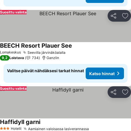
Suosittu valinta
Jaa
Li
BEECH Resort Plauer See
Katso hinnat
Lomakeskus
Seevilla järvinäköalalla
Katso hinnat
9,2
Loistava
734
Ganzlin
Valitse päivät nähdäksesi tarkat hinnat
Katso hinnat
Suosittu valinta
Jaa
Li
Haffidyll garni
Katso hinnat
Hotelli
Aamiainen valoisassa lasiverannassa
Katso hinnat
3 Tähtiluokitus