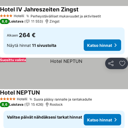
Hotel IV Jahreszeiten Zingst
Katso hinnat
Hotelli
Perheystävälliset mukavuudet ja aktiviteetit
Katso hinnat
4 Tähtiluokitus
8,6
Loistava
11 553
Zingst
264 €
Alkaen
Näytä hinnat
11 sivustolta
Katso hinnat
Suosittu valinta
Jaa
Li
Hotel NEPTUN
Katso hinnat
Hotelli
Suora pääsy rannalle ja rantakadulle
Katso hinnat
5 Tähtiluokitus
8,6
Loistava
15 426
Rostock
Valitse päivät nähdäksesi tarkat hinnat
Katso hinnat