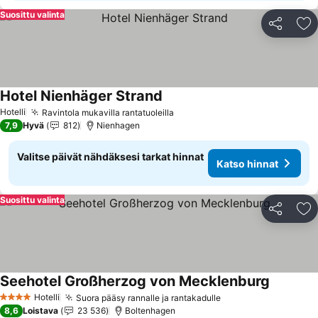
Suosittu valinta
Jaa
Li
Hotel Nienhäger Strand
Katso hinnat
Hotelli
Ravintola mukavilla rantatuoleilla
Katso hinnat
7,9
Hyvä
812
Nienhagen
Valitse päivät nähdäksesi tarkat hinnat
Katso hinnat
Suosittu valinta
Jaa
Li
Seehotel Großherzog von Mecklenburg
Katso hi
Hotelli
Suora pääsy rannalle ja rantakadulle
Katso hinnat
4 Tähtiluokitus
8,6
Loistava
23 536
Boltenhagen