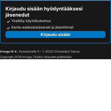
Kirjaudu sisään hyödyntääksesi
jäsenedut
Yksilöity käyttökokemus
Kanta-asiakastarjoukset ja jäsenhinnat
Kirjaudu sisään
trivago N.V.
, Kesselstraße 5 – 7, 40221 Düsseldorf, Saksa
Copyright 2026 trivago | Kaikki oikeudet pidätetään.