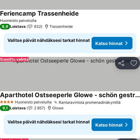
Feriencamp Trassenheide
Katso hinnat
Huoneisto palveluilla
8,9
Loistava
632
Trassenheide
Valitse päivät nähdäksesi tarkat hinnat
Katso hinnat
Suosittu valinta
Jaa
Li
Aparthotel Ostseeperle Glowe - schön gestrandet
Katso hinnat
Huoneisto palveluilla
Rantaravintola promenadinäkymillä
Katso hi
4 Tähtiluokitus
9,1
Loistava
2 857
Glowe
Valitse päivät nähdäksesi tarkat hinnat
Katso hinnat