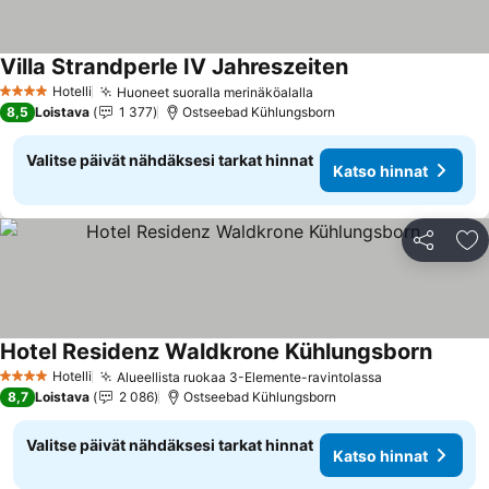
Villa Strandperle IV Jahreszeiten
Katso hinnat
Hotelli
Huoneet suoralla merinäköalalla
Katso hinnat
4 Tähtiluokitus
8,5
Loistava
1 377
Ostseebad Kühlungsborn
Valitse päivät nähdäksesi tarkat hinnat
Katso hinnat
Jaa
Li
Hotel Residenz Waldkrone Kühlungsborn
Katso 
Hotelli
Alueellista ruokaa 3-Elemente-ravintolassa
Katso hinnat
4 Tähtiluokitus
8,7
Loistava
2 086
Ostseebad Kühlungsborn
Valitse päivät nähdäksesi tarkat hinnat
Katso hinnat