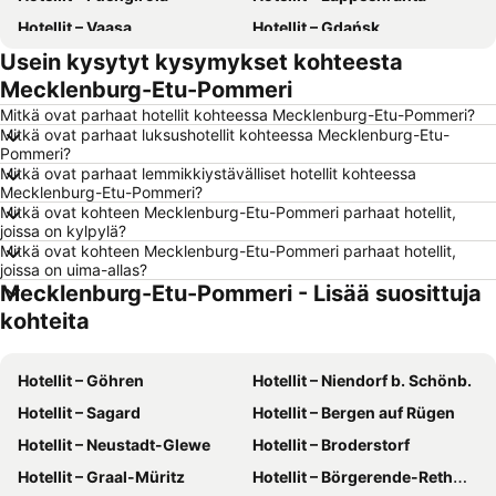
Hotellit – Vaasa
Hotellit – Gdańsk
Usein kysytyt kysymykset kohteesta
Hotellit – Rovaniemi
Hotellit – Alanya
Mecklenburg-Etu-Pommeri
Hotellit – Savonlinna
Hotellit – Hämeenlinna
Mitkä ovat parhaat hotellit kohteessa Mecklenburg-Etu-Pommeri?
Hotellit – Vantaa
Hotellit – Pariisi
Mitkä ovat parhaat luksushotellit kohteessa Mecklenburg-Etu-
Pommeri?
Hotellit – Rooma
Hotellit – Berliini
Mitkä ovat parhaat lemmikkiystävälliset hotellit kohteessa
Hotellit – Kalajoki
Hotellit – Suomi
Mecklenburg-Etu-Pommeri?
Mitkä ovat kohteen Mecklenburg-Etu-Pommeri parhaat hotellit,
Hotellit – Malta
Hotellit – Teneriffa
joissa on kylpylä?
Mitkä ovat kohteen Mecklenburg-Etu-Pommeri parhaat hotellit,
Hotellit – Aurinkorannikko
Hotellit – Kreikka
joissa on uima-allas?
Hotellit – Gardajärvi
Hotellit – Koh Samui
Mecklenburg-Etu-Pommeri - Lisää suosittuja
Hotellit – Koh Lanta
Hotellit – Kypros
kohteita
Hotellit – Lofoten
Hotellit – Santorini Saari
Hotellit – Espanja
Hotellit – Göhren
Hotellit – Durrës
Hotellit – Niendorf b. Schönb.
Hotellit – Malta
Hotellit – Sagard
Hotellit – Madeira
Hotellit – Bergen auf Rügen
Hotellit – Kos Saari
Hotellit – Neustadt-Glewe
Hotellit – Algarve
Hotellit – Broderstorf
Hotellit – Sisilia
Hotellit – Graal-Müritz
Hotellit – Uusimaa
Hotellit – Börgerende-Rethwisch