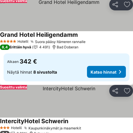
Suosittu valinta
Jaa
Li
Grand Hotel Heiligendamm
Katso hinnat
Hotelli
Suora pääsy Itämeren rannalle
Katso hinnat
5 Tähtiluokitus
8,4
Erittäin hyvä
4 491
Bad Doberan
342 €
Alkaen
Näytä hinnat
8 sivustolta
Katso hinnat
Suosittu valinta
Jaa
Li
IntercityHotel Schwerin
Katso hinnat
Hotelli
Kaupunkinäkymät ja maamerkit
Katso hinnat
3 Tähtiluokitus