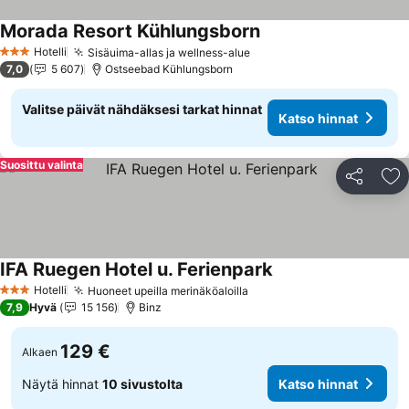
Morada Resort Kühlungsborn
Katso hinnat
Hotelli
Sisäuima-allas ja wellness-alue
Katso hinnat
3 Tähtiluokitus
7,0
5 607
Ostseebad Kühlungsborn
Valitse päivät nähdäksesi tarkat hinnat
Katso hinnat
Suosittu valinta
Jaa
Li
IFA Ruegen Hotel u. Ferienpark
Katso hinnat
Hotelli
Huoneet upeilla merinäköaloilla
Katso hinnat
3 Tähtiluokitus
7,9
Hyvä
15 156
Binz
129 €
Alkaen
Näytä hinnat
10 sivustolta
Katso hinnat