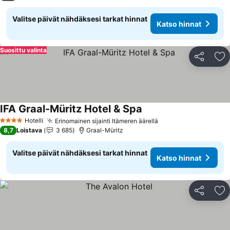
Valitse päivät nähdäksesi tarkat hinnat
Katso hinnat
Suosittu valinta
Jaa
Li
IFA Graal-Müritz Hotel & Spa
Katso hinnat
Hotelli
Erinomainen sijainti Itämeren äärellä
Katso hinnat
4 Tähtiluokitus
8,7
Loistava
3 685
Graal-Müritz
Valitse päivät nähdäksesi tarkat hinnat
Katso hinnat
Jaa
Li