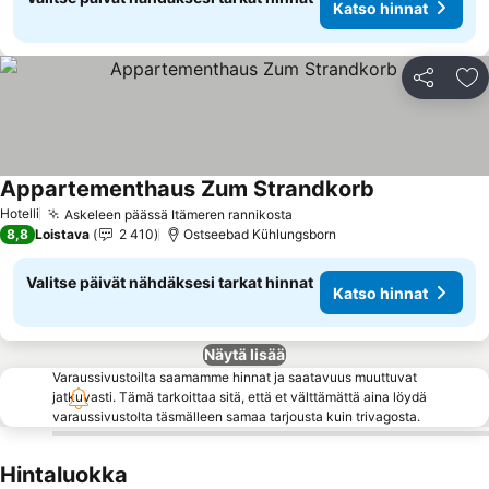
Katso hinnat
Jaa
Li
Appartementhaus Zum Strandkorb
Katso hinnat
Hotelli
Askeleen päässä Itämeren rannikosta
Katso hinnat
8,8
Loistava
2 410
Ostseebad Kühlungsborn
Valitse päivät nähdäksesi tarkat hinnat
Katso hinnat
Näytä lisää
Varaussivustoilta saamamme hinnat ja saatavuus muuttuvat
jatkuvasti. Tämä tarkoittaa sitä, että et välttämättä aina löydä
varaussivustolta täsmälleen samaa tarjousta kuin trivagosta.
Hintaluokka