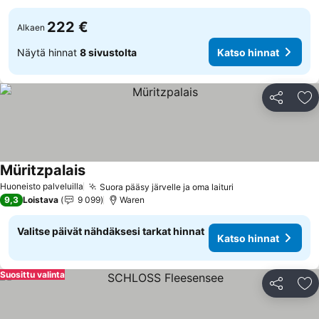
222 €
Alkaen
Näytä hinnat
8 sivustolta
Katso hinnat
Jaa
Li
Müritzpalais
Katso hinnat
Huoneisto palveluilla
Suora pääsy järvelle ja oma laituri
Katso hinnat
9,3
Loistava
9 099
Waren
Valitse päivät nähdäksesi tarkat hinnat
Katso hinnat
Suosittu valinta
Jaa
Li