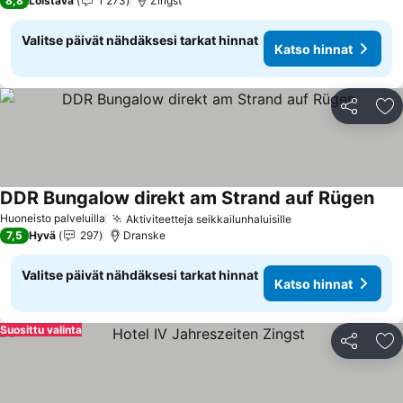
8,8
Loistava
1 273
Zingst
Valitse päivät nähdäksesi tarkat hinnat
Katso hinnat
Jaa
Li
DDR Bungalow direkt am Strand auf Rügen
Kats
Huoneisto palveluilla
Aktiviteetteja seikkailunhaluisille
Katso hinnat
7,5
Hyvä
297
Dranske
Valitse päivät nähdäksesi tarkat hinnat
Katso hinnat
Suosittu valinta
Jaa
Li