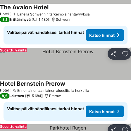
The Avalon Hotel
Katso hinnat
Hotelli
Lähellä Schwerinin tärkeimpiä nähtävyyksiä
Katso hinnat
8,1
Erittäin hyvä
1 480
Schwerin
Valitse päivät nähdäksesi tarkat hinnat
Katso hinnat
Suosittu valinta
Jaa
Li
Hotel Bernstein Prerow
Katso hinnat
Hotelli
Erinomainen aamiainen alueellisilla herkuilla
Katso hinnat
8,6
Loistava
5 684
Prerow
Valitse päivät nähdäksesi tarkat hinnat
Katso hinnat
Suosittu valinta