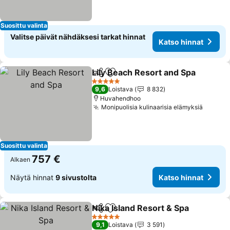
Suosittu valinta
Valitse päivät nähdäksesi tarkat hinnat
Katso hinnat
Lily Beach Resort and Spa
Jaa
Lisää suosikkeihin
5 Tähtiluokitus
9,6
Loistava
8 832
Huvahendhoo
Monipuolisia kulinaarisia elämyksiä
Suosittu valinta
757 €
Alkaen
Näytä hinnat
9 sivustolta
Katso hinnat
Nika Island Resort & Spa
Jaa
Lisää suosikkeihin
5 Tähtiluokitus
9,1
Loistava
3 591