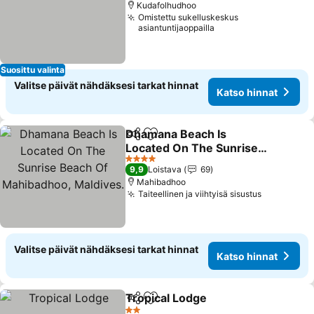
Kudafolhudhoo
Omistettu sukelluskeskus
asiantuntijaoppailla
Suosittu valinta
Valitse päivät nähdäksesi tarkat hinnat
Katso hinnat
Dhamana Beach Is
Jaa
Lisää suosikkeihin
Located On The Sunrise
Beach Of Mahibadhoo,
4 Tähtiluokitus
9,9
Loistava
69
Maldives.
Mahibadhoo
Taiteellinen ja viihtyisä sisustus
Valitse päivät nähdäksesi tarkat hinnat
Katso hinnat
Tropical Lodge
Jaa
Lisää suosikkeihin