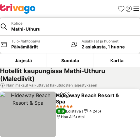
Suosikit
Kirjaud
Val
Kohde
Mathi-Uthuru
Tulo-/lähtöpäivä
Asiakkaat ja huoneet
Päivämäärät
2 asiakasta, 1 huone
Järjestä
Suodata
Kartta
Hotellit kaupungissa Mathi-Uthuru
(Malediivit)
Näin maksut vaikuttavat hakutulosten järjestykseen
Hideaway Beach Resort &
Jaa
Lisää suosikkeihin
Spa
5 Tähtiluokitus
9,6
Loistava
4 245
Haa Alifu Atoll