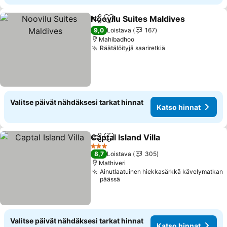
Noovilu Suites Maldives
Jaa
Lisää suosikkeihin
9,0
Loistava
167
Mahibadhoo
Räätälöityjä saariretkiä
Valitse päivät nähdäksesi tarkat hinnat
Katso hinnat
Captal Island Villa
Jaa
Lisää suosikkeihin
3 Tähtiluokitus
8,7
Loistava
305
Mathiveri
Ainutlaatuinen hiekkasärkkä kävelymatkan
päässä
Valitse päivät nähdäksesi tarkat hinnat
Katso hinnat