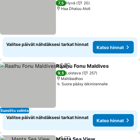
2 Tähtiluokitus
7,5
Hyvä
20
Haa Dhaluu Atoll
Valitse päivät nähdäksesi tarkat hinnat
Katso hinnat
Raalhu Fonu Maldives
Jaa
Lisää suosikkeihin
9,5
Loistava
257
Mahibadhoo
Suora pääsy bikinirannalle
Suosittu valinta
Valitse päivät nähdäksesi tarkat hinnat
Katso hinnat
Manta Sea View