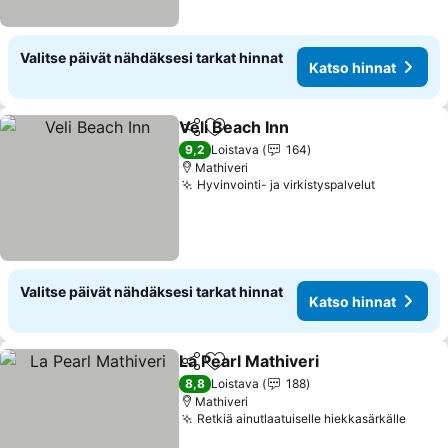
Valitse päivät nähdäksesi tarkat hinnat
Katso hinnat
Veli Beach Inn
Jaa
Lisää suosikkeihin
9,2
Loistava
164
Mathiveri
Hyvinvointi- ja virkistyspalvelut
Valitse päivät nähdäksesi tarkat hinnat
Katso hinnat
La Pearl Mathiveri
Jaa
Lisää suosikkeihin
8,8
Loistava
188
Mathiveri
Retkiä ainutlaatuiselle hiekkasärkälle