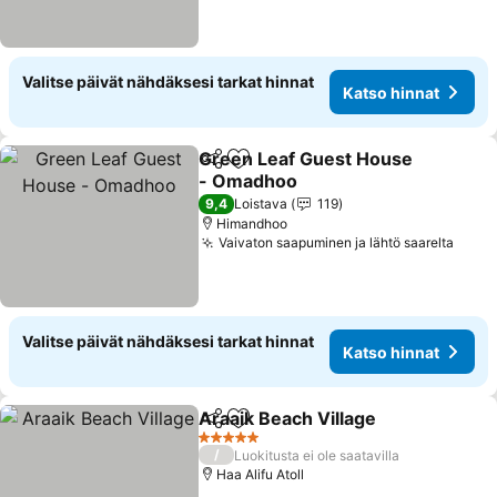
Valitse päivät nähdäksesi tarkat hinnat
Katso hinnat
Green Leaf Guest House
Jaa
Lisää suosikkeihin
- Omadhoo
9,4
Loistava
119
Himandhoo
Vaivaton saapuminen ja lähtö saarelta
Valitse päivät nähdäksesi tarkat hinnat
Katso hinnat
Araaik Beach Village
Jaa
Lisää suosikkeihin
5 Tähtiluokitus
/
Luokitusta ei ole saatavilla
Haa Alifu Atoll