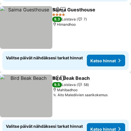
Saima Guesthouse
Jaa
Lisää suosikkeihin
4 Tähtiluokitus
9,3
Loistava
7
Himandhoo
Valitse päivät nähdäksesi tarkat hinnat
Katso hinnat
Bird Beak Beach
Jaa
Lisää suosikkeihin
9,5
Loistava
58
Mahibadhoo
Aito Malediivien saarikokemus
Valitse päivät nähdäksesi tarkat hinnat
Katso hinnat