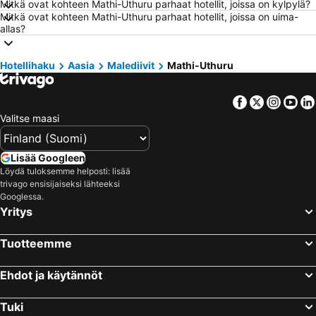
Hotellit – Seinäjoki
Hotellit – Kreikka
Mitkä ovat kohteen Mathi-Uthuru parhaat hotellit, joissa on kylpylä?
Mitkä ovat kohteen Mathi-Uthuru parhaat hotellit, joissa on uima-
Hotellit – Malta
Hotellit – Aurinkorannikko
allas?
Hotellit – Teneriffa
Hotellit – Gardajärvi
Hotellit – Phuket
Hotellit – Koh Lanta
Hotellihaku
Aasia
Malediivit
Mathi-Uthuru
Hotellit – Santorini Saari
Hotellit – Viro
Facebook
Twitter
Insta
Yo
Hotellit – Espanja
Hotellit – Koh Samui
Valitse maasi
Hotellit – Kos Saari
Hotellit – Kypros
Hotellit – Lofoten
Hotellit – Uusimaa
Lisää Googleen
Hotellit – Ylläs
Hotellit – Madeira
Löydä tuloksemme helposti: lisää
trivago ensisijaiseksi lähteeksi
Hotellit – Kroatia
Hotellit – Saarenmaa
Googlessa.
Yritys
Tuotteemme
Ehdot ja käytännöt
Tuki