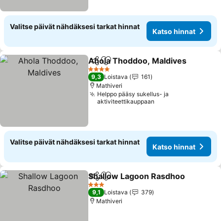
Valitse päivät nähdäksesi tarkat hinnat
Katso hinnat
Ahola Thoddoo, Maldives
Jaa
Lisää suosikkeihin
4 Tähtiluokitus
9,3
Loistava
161
Mathiveri
Helppo pääsy sukellus- ja
aktiviteettikauppaan
Valitse päivät nähdäksesi tarkat hinnat
Katso hinnat
Shallow Lagoon Rasdhoo
Jaa
Lisää suosikkeihin
3 Tähtiluokitus
9,1
Loistava
379
Mathiveri