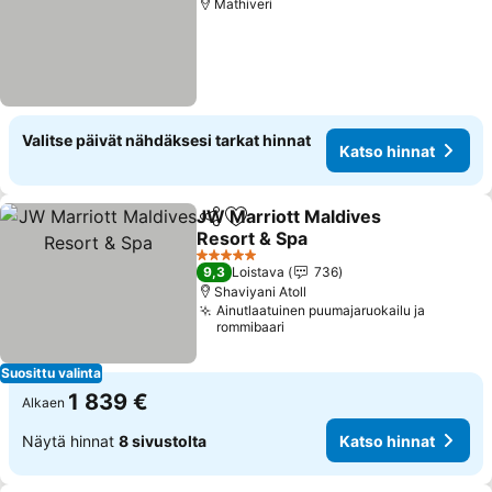
Mathiveri
Valitse päivät nähdäksesi tarkat hinnat
Katso hinnat
JW Marriott Maldives
Jaa
Lisää suosikkeihin
Resort & Spa
5 Tähtiluokitus
9,3
Loistava
736
Shaviyani Atoll
Ainutlaatuinen puumajaruokailu ja
rommibaari
Suosittu valinta
1 839 €
Alkaen
Näytä hinnat
8 sivustolta
Katso hinnat