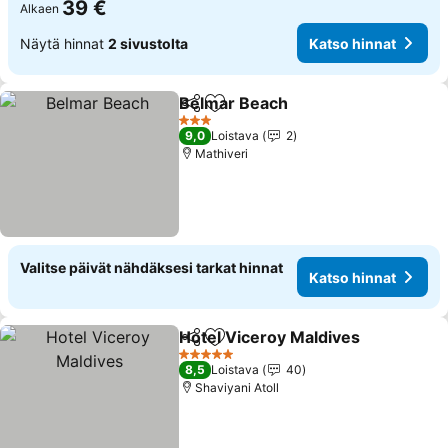
39 €
Alkaen
Näytä hinnat
2 sivustolta
Katso hinnat
Belmar Beach
Jaa
Lisää suosikkeihin
3 Tähtiluokitus
9,0
Loistava
2
Mathiveri
Valitse päivät nähdäksesi tarkat hinnat
Katso hinnat
Hotel Viceroy Maldives
Jaa
Lisää suosikkeihin
5 Tähtiluokitus
8,5
Loistava
40
Shaviyani Atoll