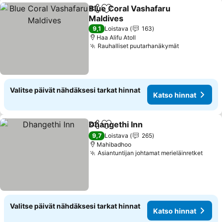
Blue Coral Vashafaru
Jaa
Lisää suosikkeihin
Maldives
9,1
Loistava
163
Haa Alifu Atoll
Rauhalliset puutarhanäkymät
Valitse päivät nähdäksesi tarkat hinnat
Katso hinnat
Dhangethi Inn
Jaa
Lisää suosikkeihin
9,7
Loistava
265
Mahibadhoo
Asiantuntijan johtamat merieläinretket
Valitse päivät nähdäksesi tarkat hinnat
Katso hinnat