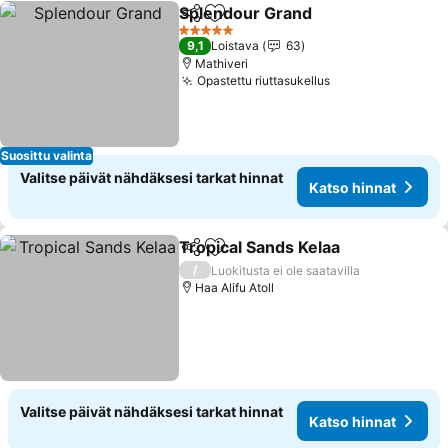
Splendour Grand
Jaa
Lisää suosikkeihin
5 Tähtiluokitus
9,1
Loistava
63
Mathiveri
Opastettu riuttasukellus
Suosittu valinta
Valitse päivät nähdäksesi tarkat hinnat
Katso hinnat
Tropical Sands Kelaa
Jaa
Lisää suosikkeihin
/
Luokitusta ei ole saatavilla
Haa Alifu Atoll
Valitse päivät nähdäksesi tarkat hinnat
Katso hinnat