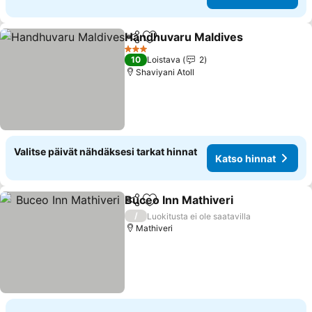
Handhuvaru Maldives
Jaa
Lisää suosikkeihin
3 Tähtiluokitus
10
Loistava
2
Shaviyani Atoll
Valitse päivät nähdäksesi tarkat hinnat
Katso hinnat
Buceo Inn Mathiveri
Jaa
Lisää suosikkeihin
/
Luokitusta ei ole saatavilla
Mathiveri