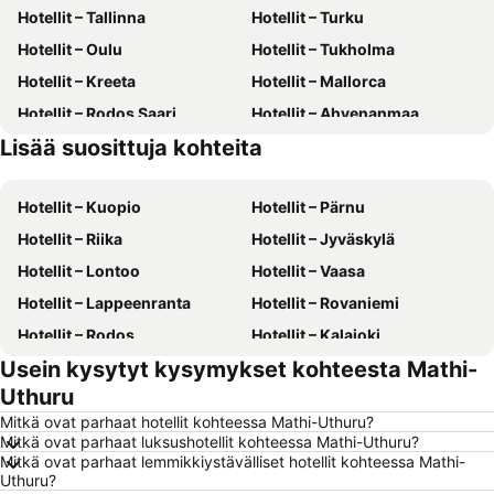
Hotellit – Tallinna
Hotellit – Turku
Hotellit – Oulu
Hotellit – Tukholma
Hotellit – Kreeta
Hotellit – Mallorca
Hotellit – Rodos Saari
Hotellit – Ahvenanmaa
Lisää suosittuja kohteita
Hotellit – Suomi
Hotellit – Gran Canaria
Hotellit – Kuopio
Hotellit – Pärnu
Hotellit – Riika
Hotellit – Jyväskylä
Hotellit – Lontoo
Hotellit – Vaasa
Hotellit – Lappeenranta
Hotellit – Rovaniemi
Hotellit – Rodos
Hotellit – Kalajoki
Usein kysytyt kysymykset kohteesta Mathi-
Hotellit – Alanya
Hotellit – Joensuu
Uthuru
Hotellit – Fuengirola
Hotellit – Kööpenhamina
Mitkä ovat parhaat hotellit kohteessa Mathi-Uthuru?
Hotellit – Savonlinna
Hotellit – Gdańsk
Mitkä ovat parhaat luksushotellit kohteessa Mathi-Uthuru?
Mitkä ovat parhaat lemmikkiystävälliset hotellit kohteessa Mathi-
Hotellit – Lahti
Hotellit – Hämeenlinna
Uthuru?