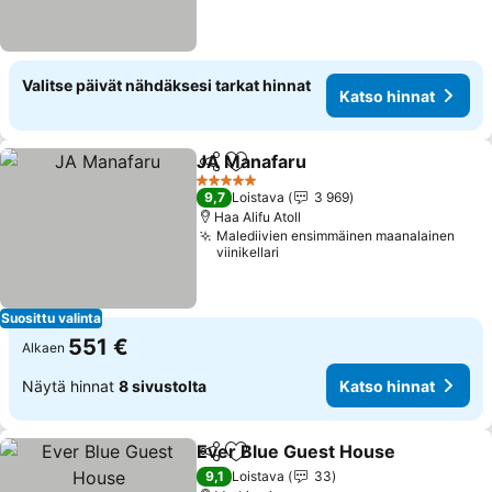
Valitse päivät nähdäksesi tarkat hinnat
Katso hinnat
JA Manafaru
Jaa
Lisää suosikkeihin
5 Tähtiluokitus
9,7
Loistava
3 969
Haa Alifu Atoll
Malediivien ensimmäinen maanalainen
viinikellari
Suosittu valinta
551 €
Alkaen
Näytä hinnat
8 sivustolta
Katso hinnat
Ever Blue Guest House
Jaa
Lisää suosikkeihin
9,1
Loistava
33