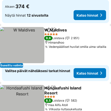
374 €
Alkaen
Näytä hinnat
12 sivustolta
Katso hinnat
W Maldives
Jaa
Lisää suosikkeihin
5 Tähtiluokitus
9,6
Loistava
2 951
Himandhoo
Vedenpäälliset huvilat omilla uima-altailla
Suosittu valinta
Valitse päivät nähdäksesi tarkat hinnat
Katso hinnat
Hondaafushi Island
Jaa
Lisää suosikkeihin
Resort
4 Tähtiluokitus
8,5
Loistava
582
Haa Alifu Atoll
Vilkasta riuttasukellusta