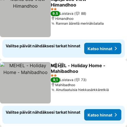
Jaa
Lisää suosikkeihin
Himandhoo
2 Tähtiluokitus
9,5
Loistava
88
Himandhoo
Rannan äärellä merinäköalalla
Valitse päivät nähdäksesi tarkat hinnat
Katso hinnat
MEHEL - Holiday Home -
Jaa
Lisää suosikkeihin
Mahibadhoo
2 Tähtiluokitus
9,1
Loistava
73
Mahibadhoo
Ainutlaatuisia hiekkasärkkäretkiä
Valitse päivät nähdäksesi tarkat hinnat
Katso hinnat