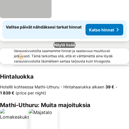
Valitse päivät nähdäksesi tarkat hinnat
Katso hinnat
Näytä lisää
Varaussivustoilta saamamme hinnat ja saatavuus muuttuvat
jatkuvasti. Tämä tarkoittaa sitä, että et välttämättä aina löydä
varaussivustolta täsmälleen samaa tarjousta kuin trivagosta.
Hintaluokka
Hotellit kohteessa Mathi-Uthuru -
Hintahaarukka
alkaen
‎39 €
-
‎1 839 €
(price per night)
Mathi-Uthuru: Muita majoituksia