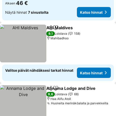
46 €
Alkaen
Näytä hinnat
7 sivustolta
Katso hinnat
AHI Maldives
Jaa
Lisää suosikkeihin
9,1
Loistava
158
Mahibadhoo
Valitse päivät nähdäksesi tarkat hinnat
Katso hinnat
Annama Lodge and Dive
Jaa
Lisää suosikkeihin
9,6
Loistava
68
Haa Alifu Atoll
Huoneita merinäköalalla ja parvekkeilla