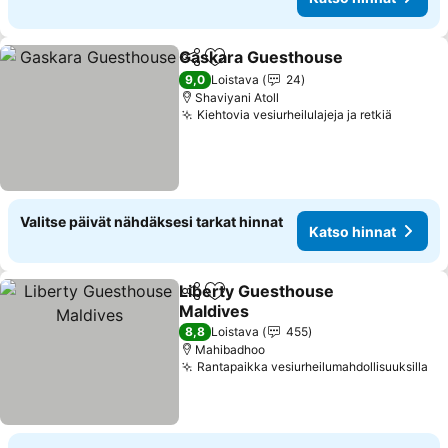
Gaskara Guesthouse
Jaa
Lisää suosikkeihin
9,0
Loistava
24
Shaviyani Atoll
Kiehtovia vesiurheilulajeja ja retkiä
Valitse päivät nähdäksesi tarkat hinnat
Katso hinnat
Liberty Guesthouse
Jaa
Lisää suosikkeihin
Maldives
8,8
Loistava
455
Mahibadhoo
Rantapaikka vesiurheilumahdollisuuksilla