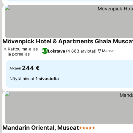
Mövenpick Hotel & Apartments Ghala Musca
Kattouima-allas
Loistava
(4 863 arviota)
9,3
Masqat
ja poreallas
244 €
Alkaen
Näytä hinnat
1 sivustolta
Mandarin Oriental, Muscat
5 Tähtiluokitus