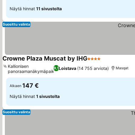
Näytä hinnat
11 sivustolta
Suosittu valinta
Crowne Plaza Muscat by IHG
4 Tähtiluokitus
Kallionlaen
Loistava
(14 755 arviota)
9,1
Masqat
panoraamanäkymäpaikka
147 €
Alkaen
Näytä hinnat
1 sivustolta
Suosittu valinta