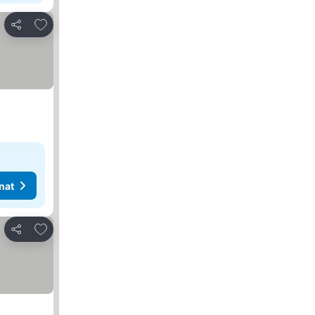
Lisää suosikkeihin
Jaa
nat
Lisää suosikkeihin
Jaa