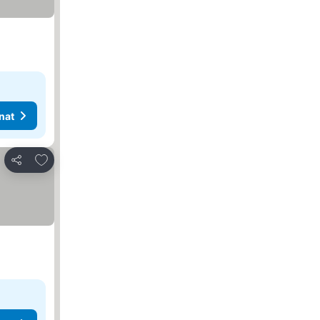
nat
Lisää suosikkeihin
Jaa