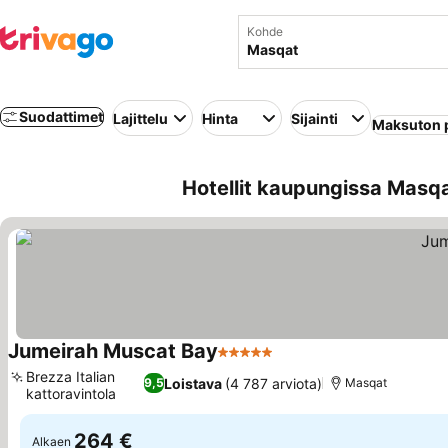
Kohde
Suodattimet
Lajittelu
Hinta
Sijainti
Maksuton 
Hotellit kaupungissa Masq
Jumeirah Muscat Bay
5 Tähtiluokitus
Brezza Italian
Loistava
(4 787 arviota)
9,5
Masqat
kattoravintola
264 €
Alkaen