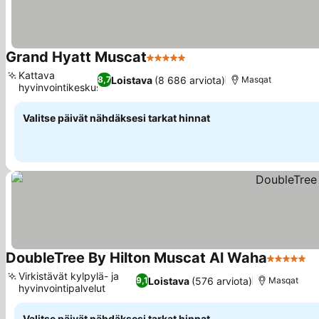
Grand Hyatt Muscat
5 Tähtiluokitus
Kattava
Loistava
(8 686 arviota)
8,7
Masqat
hyvinvointikeskus
Valitse päivät nähdäksesi tarkat hinnat
DoubleTree By Hilton Muscat Al Waha
5 Tähtiluo
Virkistävät kylpylä- ja
Loistava
(576 arviota)
9,1
Masqat
hyvinvointipalvelut
Valitse päivät nähdäksesi tarkat hinnat