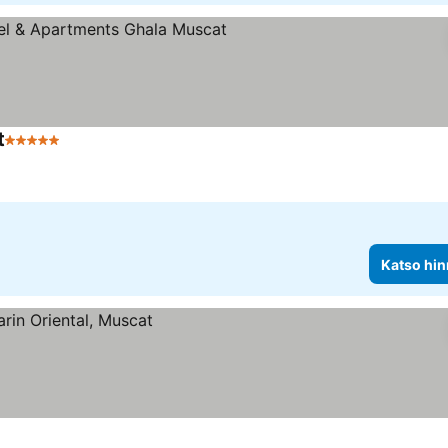
t
5 Tähtiluokitus
Katso hin