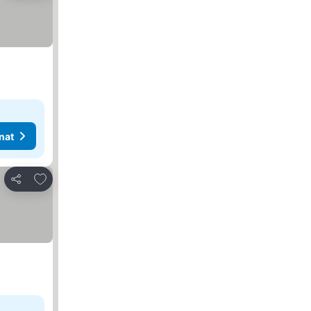
nat
Lisää suosikkeihin
Jaa