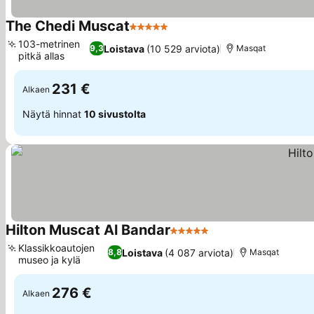
The Chedi Muscat
5 Tähtiluokitus
103-metrinen
Loistava
(10 529 arviota)
9,3
Masqat
pitkä allas
231 €
Alkaen
Näytä hinnat
10 sivustolta
Hilton Muscat Al Bandar
5 Tähtiluokitus
Klassikkoautojen
Loistava
(4 087 arviota)
8,8
Masqat
museo ja kylä
276 €
Alkaen