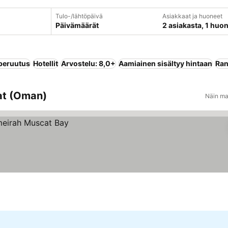
Tulo-/lähtöpäivä
Asiakkaat ja huoneet
Päivämäärät
2 asiakasta, 1 huo
peruutus
Hotellit
Arvostelu: 8,0+
Aamiainen sisältyy hintaan
Ran
at (Oman)
Näin ma