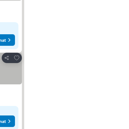
nat
Lisää suosikkeihin
Jaa
nat