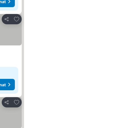
nat
Lisää suosikkeihin
Jaa
nat
Lisää suosikkeihin
Jaa