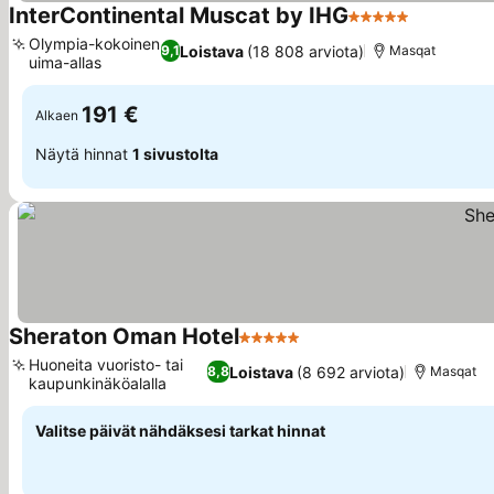
InterContinental Muscat by IHG
5 Tähtiluokitus
Olympia-kokoinen
Loistava
(18 808 arviota)
9,1
Masqat
uima-allas
191 €
Alkaen
Näytä hinnat
1 sivustolta
Sheraton Oman Hotel
5 Tähtiluokitus
Huoneita vuoristo- tai
Loistava
(8 692 arviota)
8,8
Masqat
kaupunkinäköalalla
Valitse päivät nähdäksesi tarkat hinnat