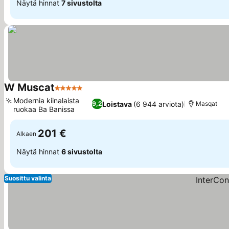
Näytä hinnat
7 sivustolta
W Muscat
5 Tähtiluokitus
Modernia kiinalaista
Loistava
(6 944 arviota)
9,2
Masqat
ruokaa Ba Banissa
201 €
Alkaen
Näytä hinnat
6 sivustolta
Suosittu valinta