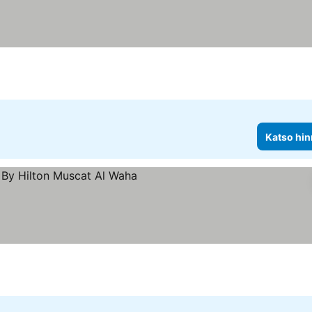
Katso hin
kitus