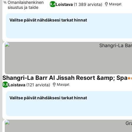
Omanilaishenkinen
Loistava
(1 389 arviota)
9,4
Masqat
sisustus ja taide
Valitse päivät nähdäksesi tarkat hinnat
Shangri-La Barr Al Jissah Resort &amp; Spa
5 
Loistava
(121 arviota)
9,8
Masqat
Valitse päivät nähdäksesi tarkat hinnat