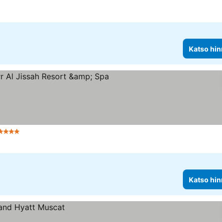
Katso hin
Tähtiluokitus
Katso hin