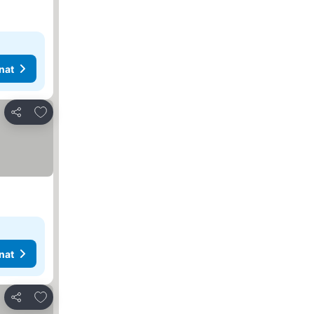
nat
Lisää suosikkeihin
Jaa
nat
Lisää suosikkeihin
Jaa