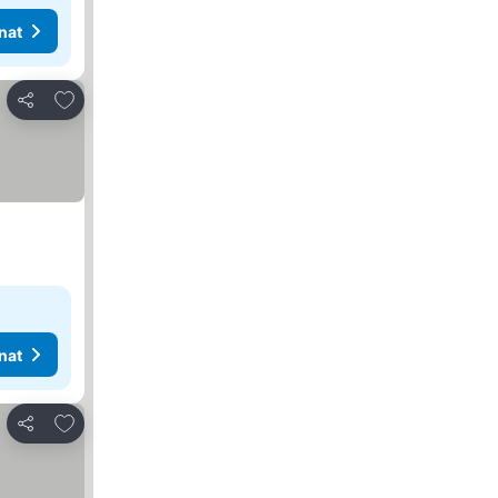
nat
Lisää suosikkeihin
Jaa
nat
Lisää suosikkeihin
Jaa