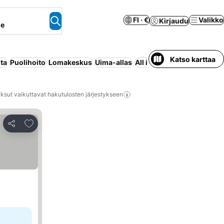
FI · €
Valikko
Kirjaudu
ne
Katso karttaa
ta
Puolihoito
Lomakeskus
Uima-allas
All inclusive
Huoneisto pa
ksut vaikuttavat hakutulosten järjestykseen
Lisää suosikkeihin
Jaa