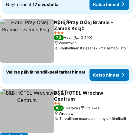
Näytä hinnat
17 sivustolta
Katso hinnat
Hotel Przy Oślej Bramie -
Jaa
Lisää suosikkeihin
Zamek Książ
Katso hinnat
3 Tähtiluokitus
7,8
Hyvä
3 490
Walbrzych
Rauhallinen Książański-maisemapuisto
Kats
Valitse päivät nähdäksesi tarkat hinnat
Katso hinnat
B&B HOTEL Wrocław
Jaa
Lisää suosikkeihin
Centrum
Katso hinnat
2 Tähtiluokitus
8,6
Loistava
13 774
Wrocław
Turvallinen maanalainen pysäköintihalli
Kat