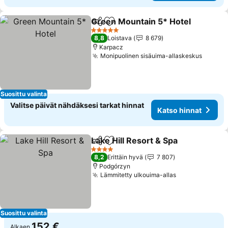
Green Mountain 5* Hotel
Jaa
Lisää suosikkeihin
K
5 Tähtiluokitus
8,8
Loistava
8 679
Karpacz
Monipuolinen sisäuima-allaskeskus
Katso 
Suosittu valinta
Valitse päivät nähdäksesi tarkat hinnat
Katso hinnat
Lake Hill Resort & Spa
Jaa
Lisää suosikkeihin
Kats
4 Tähtiluokitus
8,2
Erittäin hyvä
7 807
Podgórzyn
Lämmitetty ulkouima-allas
Katso hinnat
Suosittu valinta
152 €
Alkaen