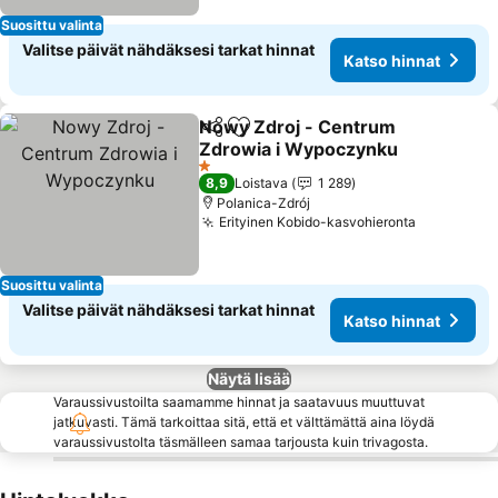
Suosittu valinta
Valitse päivät nähdäksesi tarkat hinnat
Katso hinnat
Nowy Zdroj - Centrum
Jaa
Lisää suosikkeihin
Zdrowia i Wypoczynku
Katso hinnat
1 Tähtiluokitus
8,9
Loistava
1 289
Polanica-Zdrój
Erityinen Kobido-kasvohieronta
Katso hin
Suosittu valinta
Valitse päivät nähdäksesi tarkat hinnat
Katso hinnat
Näytä lisää
Varaussivustoilta saamamme hinnat ja saatavuus muuttuvat
jatkuvasti. Tämä tarkoittaa sitä, että et välttämättä aina löydä
varaussivustolta täsmälleen samaa tarjousta kuin trivagosta.