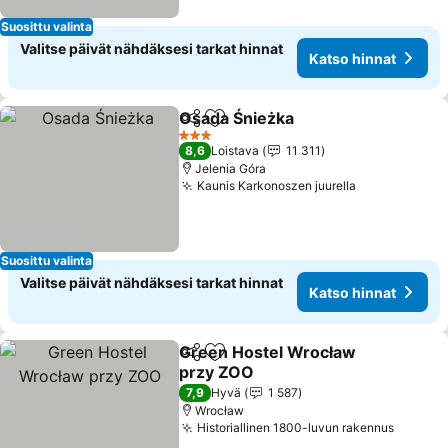
Suosittu valinta
Valitse päivät nähdäksesi tarkat hinnat
Katso hinnat
Osada Śnieżka
Jaa
Lisää suosikkeihin
Katso hinna
3 Tähtiluokitus
8,6
Loistava
11 311
Jelenia Góra
Kaunis Karkonoszen juurella
Katso hinna
Suosittu valinta
Valitse päivät nähdäksesi tarkat hinnat
Katso hinnat
Green Hostel Wrocław
Jaa
Lisää suosikkeihin
przy ZOO
Katso hinnat
7,9
Hyvä
1 587
Wrocław
Historiallinen 1800-luvun rakennus
Katso 