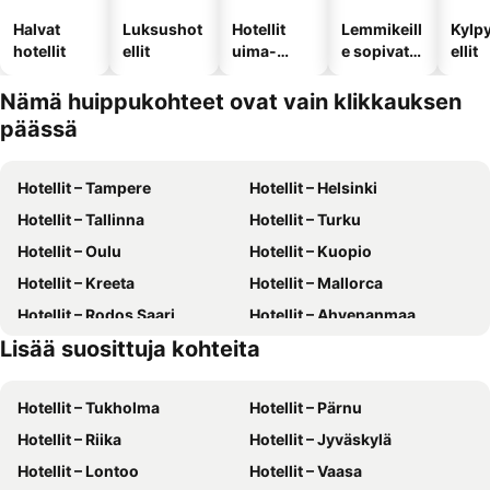
Halvat
Luksushot
Hotellit
Lemmikeill
Kylp
hotellit
ellit
uima-
e sopivat
ellit
altaalla
hotellit
Nämä huippukohteet ovat vain klikkauksen
päässä
Hotellit – Tampere
Hotellit – Helsinki
Hotellit – Tallinna
Hotellit – Turku
Hotellit – Oulu
Hotellit – Kuopio
Hotellit – Kreeta
Hotellit – Mallorca
Hotellit – Rodos Saari
Hotellit – Ahvenanmaa
Lisää suosittuja kohteita
Hotellit – Kreikka
Hotellit – Malta
Hotellit – Tukholma
Hotellit – Pärnu
Hotellit – Riika
Hotellit – Jyväskylä
Hotellit – Lontoo
Hotellit – Vaasa