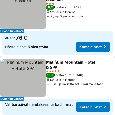
Katso hinnat
3 Tähtiluokitus
8,7
Loistava
2 123
Szklarska Poreba
Żywy Ogień -ravintola
Katso hinnat
Suosittu valinta
76 €
Alkaen
Näytä hinnat
5 sivustolta
Katso hinnat
Platinum Mountain Hotel
Jaa
Lisää suosikkeihin
& SPA
Katso hinnat
5 Tähtiluokitus
9,0
Loistava
9 040
Szklarska Poreba
Sisä- ja kausittaiset ulkouima-altaat
Katso 
Suosittu valinta
Valitse päivät nähdäksesi tarkat hinnat
Katso hinnat