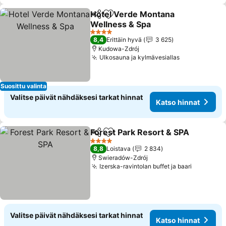
Hotel Verde Montana
Jaa
Lisää suosikkeihin
Wellness & Spa
Katso hinnat
4 Tähtiluokitus
8,4
Erittäin hyvä
3 625
Kudowa-Zdrój
Ulkosauna ja kylmävesiallas
Katso hinna
Suosittu valinta
Valitse päivät nähdäksesi tarkat hinnat
Katso hinnat
Forest Park Resort & SPA
Jaa
Lisää suosikkeihin
K
4 Tähtiluokitus
8,8
Loistava
2 834
Swieradów-Zdrój
Izerska-ravintolan buffet ja baari
Katso hi
Valitse päivät nähdäksesi tarkat hinnat
Katso hinnat