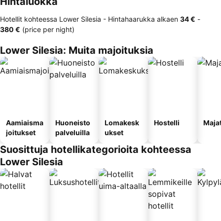
Hintaluokka
Hotellit kohteessa Lower Silesia -
Hintahaarukka
alkaen
‎34 €
-
‎380 €
(price per night)
Lower Silesia: Muita majoituksia
Aamiaisma
Huoneisto
Lomakesk
Hostelli
Maja
joitukset
palveluilla
ukset
Suosittuja hotellikategorioita kohteessa
Lower Silesia