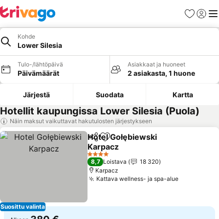
Suosikit
Kirjaud
Val
Kohde
Lower Silesia
Tulo-/lähtöpäivä
Asiakkaat ja huoneet
Päivämäärät
2 asiakasta, 1 huone
Järjestä
Suodata
Kartta
Hotellit kaupungissa Lower Silesia (Puola)
Näin maksut vaikuttavat hakutulosten järjestykseen
Hotel Gołębiewski
Jaa
Lisää suosikkeihin
Karpacz
Katso hinnat
4 Tähtiluokitus
8,7
Loistava
18 320
Karpacz
Kattava wellness- ja spa-alue
Katso hinn
Suosittu valinta