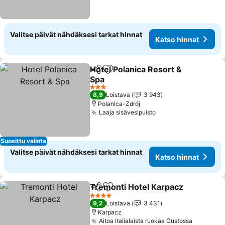
Valitse päivät nähdäksesi tarkat hinnat
Katso hinnat
Hotel Polanica Resort &
Jaa
Lisää suosikkeihin
Spa
Katso hinnat
3 Tähtiluokitus
8,9
Loistava
3 943
Polanica-Zdrój
Laaja sisävesipuisto
Katso hinnat
Suosittu valinta
Valitse päivät nähdäksesi tarkat hinnat
Katso hinnat
Tremonti Hotel Karpacz
Jaa
Lisää suosikkeihin
Ka
4 Tähtiluokitus
9,2
Loistava
3 431
Karpacz
Aitoa italialaista ruokaa Gustossa
Katso hi