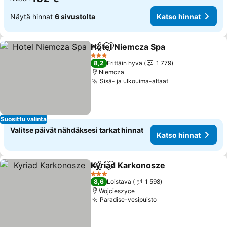
Näytä hinnat
6 sivustolta
Katso hinnat
Hotel Niemcza Spa
Jaa
Lisää suosikkeihin
Katso h
3 Tähtiluokitus
8,2
Erittäin hyvä
1 779
Niemcza
Sisä- ja ulkouima-altaat
Katso hinnat
Suosittu valinta
Valitse päivät nähdäksesi tarkat hinnat
Katso hinnat
Kyriad Karkonosze
Jaa
Lisää suosikkeihin
Katso h
3 Tähtiluokitus
8,6
Loistava
1 598
Wojcieszyce
Paradise-vesipuisto
Katso hinnat