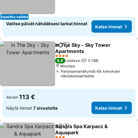
Suosittu valinta
Valitse päivät nähdäksesi tarkat hinnat
Katso hinnat
In The Sky - Sky Tower
Jaa
Lisää suosikkeihin
Apartments
Katso hinnat
4 Tähtiluokitus
8,8
Loistava
5 198
Wrocław
Panoraamanäkymät 49. kerroksen
näköalatasanteelta
113 €
Alkaen
Näytä hinnat
7 sivustolta
Katso hinnat
Sandra Spa Karpacz &
Jaa
Lisää suosikkeihin
Aquapark