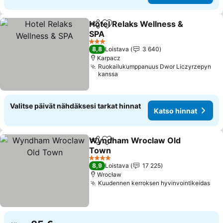
Hotel Relaks Wellness &
Jaa
Lisää suosikkeihin
SPA
Katso hinnat
3 Tähtiluokitus
8,8
Loistava
3 640
Karpacz
Ruokailukumppanuus Dwor Liczyrzepyn
kanssa
Valitse päivät nähdäksesi tarkat hinnat
Katso hinnat
Wyndham Wroclaw Old
Jaa
Lisää suosikkeihin
Town
Katso hinnat
4 Tähtiluokitus
8,9
Loistava
17 225
Wrocław
Kuudennen kerroksen hyvinvointikeidas
Kat