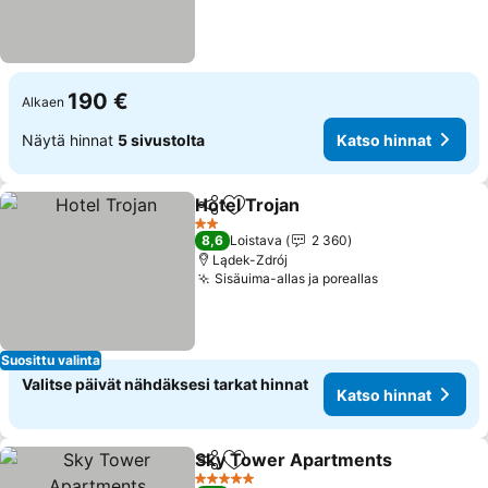
190 €
Alkaen
Näytä hinnat
5 sivustolta
Katso hinnat
Hotel Trojan
Jaa
Lisää suosikkeihin
Katso hinnat
2 Tähtiluokitus
8,6
Loistava
2 360
Lądek-Zdrój
Sisäuima-allas ja poreallas
Katso hinnat
Suosittu valinta
Valitse päivät nähdäksesi tarkat hinnat
Katso hinnat
Sky Tower Apartments
Jaa
Lisää suosikkeihin
Kat
5 Tähtiluokitus