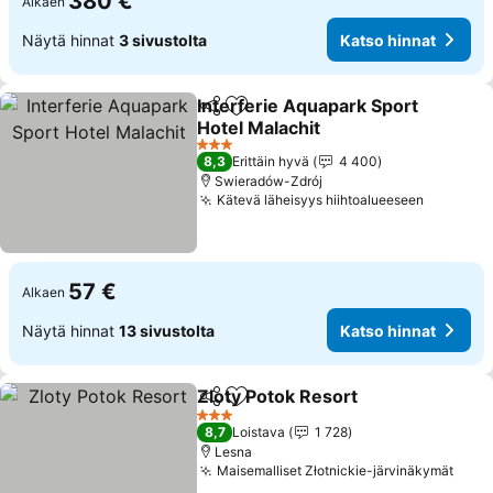
380 €
Alkaen
Näytä hinnat
3 sivustolta
Katso hinnat
Interferie Aquapark Sport
Jaa
Lisää suosikkeihin
Hotel Malachit
Katso hinnat
3 Tähtiluokitus
8,3
Erittäin hyvä
4 400
Swieradów-Zdrój
Kätevä läheisyys hiihtoalueeseen
Katso hi
57 €
Alkaen
Näytä hinnat
13 sivustolta
Katso hinnat
Zloty Potok Resort
Jaa
Lisää suosikkeihin
Katso h
3 Tähtiluokitus
8,7
Loistava
1 728
Lesna
Maisemalliset Złotnickie-järvinäkymät
Kats