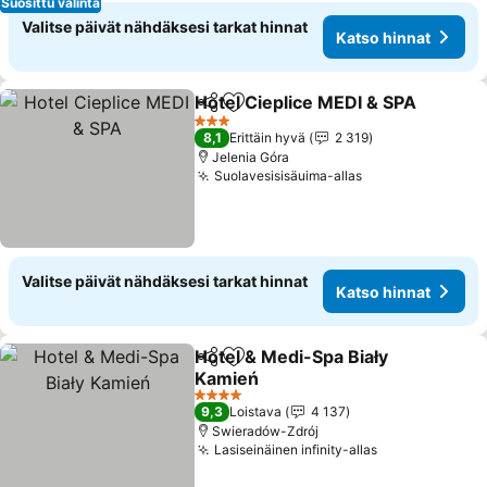
Suosittu valinta
Valitse päivät nähdäksesi tarkat hinnat
Katso hinnat
Hotel Cieplice MEDI & SPA
Jaa
Lisää suosikkeihin
3 Tähtiluokitus
8,1
Erittäin hyvä
2 319
Jelenia Góra
Suolavesisisäuima-allas
Katso hinnat
Valitse päivät nähdäksesi tarkat hinnat
Katso hinnat
Hotel & Medi-Spa Biały
Jaa
Lisää suosikkeihin
Kamień
Katso hinnat
4 Tähtiluokitus
9,3
Loistava
4 137
Swieradów-Zdrój
Lasiseinäinen infinity-allas
Katso hinnat