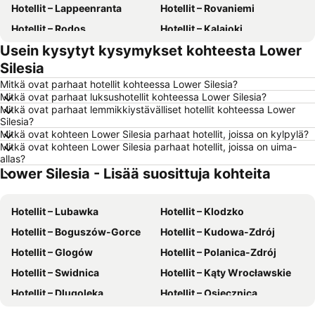
Hotellit – Lappeenranta
Hotellit – Rovaniemi
Hotellit – Rodos
Hotellit – Kalajoki
Usein kysytyt kysymykset kohteesta Lower
Hotellit – Alanya
Hotellit – Joensuu
Silesia
Hotellit – Fuengirola
Hotellit – Kööpenhamina
Mitkä ovat parhaat hotellit kohteessa Lower Silesia?
Hotellit – Savonlinna
Hotellit – Gdańsk
Mitkä ovat parhaat luksushotellit kohteessa Lower Silesia?
Mitkä ovat parhaat lemmikkiystävälliset hotellit kohteessa Lower
Hotellit – Lahti
Hotellit – Hämeenlinna
Silesia?
Hotellit – Seinäjoki
Hotellit – Suomi
Mitkä ovat kohteen Lower Silesia parhaat hotellit, joissa on kylpylä?
Mitkä ovat kohteen Lower Silesia parhaat hotellit, joissa on uima-
Hotellit – Gran Canaria
Hotellit – Aurinkorannikko
allas?
Lower Silesia - Lisää suosittuja kohteita
Hotellit – Teneriffa
Hotellit – Gardajärvi
Hotellit – Phuket
Hotellit – Koh Lanta
Hotellit – Lubawka
Hotellit – Klodzko
Hotellit – Santorini Saari
Hotellit – Viro
Hotellit – Boguszów-Gorce
Hotellit – Kudowa-Zdrój
Hotellit – Espanja
Hotellit – Koh Samui
Hotellit – Glogów
Hotellit – Polanica-Zdrój
Hotellit – Kos Saari
Hotellit – Kypros
Hotellit – Swidnica
Hotellit – Kąty Wrocławskie
Hotellit – Lofoten
Hotellit – Uusimaa
Hotellit – Dlugoleka
Hotellit – Osiecznica
Hotellit – Ylläs
Hotellit – Madeira
Hotellit – Piensk
Hotellit – Zlotoryja
Hotellit – Kroatia
Hotellit – Saarenmaa