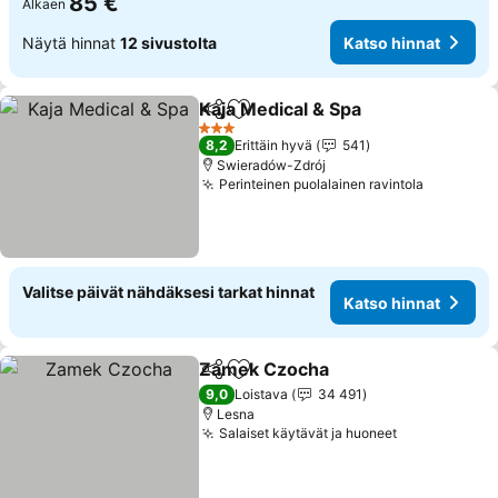
85 €
Alkaen
Näytä hinnat
12 sivustolta
Katso hinnat
Kaja Medical & Spa
Jaa
Lisää suosikkeihin
Katso h
3 Tähtiluokitus
8,2
Erittäin hyvä
541
Swieradów-Zdrój
Perinteinen puolalainen ravintola
Katso hi
Valitse päivät nähdäksesi tarkat hinnat
Katso hinnat
Zamek Czocha
Jaa
Lisää suosikkeihin
Katso hinna
9,0
Loistava
34 491
Lesna
Salaiset käytävät ja huoneet
Katso hinna