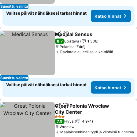
Suosittu valinta
Valitse päivät nähdäksesi tarkat hinnat
Katso hinnat
Medical Sensus
Jaa
Lisää suosikkeihin
Katso hinn
8,7
Loistava
1 308
Polanica-Zdrój
Ravintola alueellisella keittiöllä
Katso hinn
Suosittu valinta
Valitse päivät nähdäksesi tarkat hinnat
Katso hinnat
Great Polonia Wrocław
Jaa
Lisää suosikkeihin
City Center
Katso hinnat
3 Tähtiluokitus
7,9
Hyvä
4 974
Wrocław
Maalaishenkinen tyyli ja viihtyisä tunnelma
K