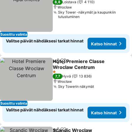
8,8
Loistava
4 110
Wrocław
Sky Tower -näkymät ja kaupunkiin
tutustuminen
Suosittu valinta
Valitse päivät nähdäksesi tarkat hinnat
Katso hinnat
Hotel Premiere Classe
Jaa
Lisää suosikkeihin
Wroclaw Centrum
Katso hinnat
1 Tähtiluokitus
7,7
Hyvä
13 836
Wrocław
Sky Towerin näkymät
Katso hinnat
Suosittu valinta
Valitse päivät nähdäksesi tarkat hinnat
Katso hinnat
Scandic Wroclaw