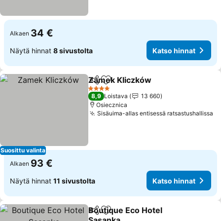
34 €
Alkaen
Näytä hinnat
8 sivustolta
Katso hinnat
Zamek Kliczków
Jaa
Lisää suosikkeihin
Katso hin
4 Tähtiluokitus
8,9
Loistava
13 660
Osiecznica
Sisäuima-allas entisessä ratsastushallissa
Ka
Suosittu valinta
93 €
Alkaen
Näytä hinnat
11 sivustolta
Katso hinnat
Boutique Eco Hotel
Jaa
Lisää suosikkeihin
Sasanka