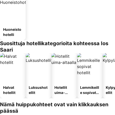
Huoneisto
hotelli
Suosittuja hotellikategorioita kohteessa Ios
Saari
Halvat
Luksushot
Hotellit
Lemmikeill
Kylp
hotellit
ellit
uima-
e sopivat
ellit
altaalla
hotellit
Nämä huippukohteet ovat vain klikkauksen
päässä