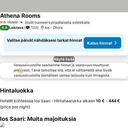
Athena Rooms
Hotelli
Siistit huoneet kykladilaisella estetiikalla
2 Tähtiluokitus
9,8
Loistava
123
Ios - Chora
Valitse päivät nähdäksesi tarkat hinnat
Katso hinnat
Näytä lisää
Varaussivustoilta saamamme hinnat ja saatavuus muuttuvat
jatkuvasti. Tämä tarkoittaa sitä, että et välttämättä aina löydä
varaussivustolta täsmälleen samaa tarjousta kuin trivagosta.
Hintaluokka
Hotellit kohteessa Ios Saari -
Hintahaarukka
alkaen
‎10 €
-
‎444 €
(price per night)
Ios Saari: Muita majoituksia