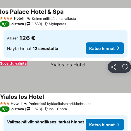
Ios Palace Hotel & Spa
Hotelli
Kolme erillistä uima-allasta
4 Tähtiluokitus
8,9
Loistava
1 680
Mylopotas
126 €
Alkaen
Näytä hinnat
12 sivustolta
Katso hinnat
Suosittu valinta
Jaa
Li
Yialos Ios Hotel
Hotelli
Perinteistä kykladilaista arkkitehtuuria
3 Tähtiluokitus
9,2
Loistava
1 673
Ios - Chora
Valitse päivät nähdäksesi tarkat hinnat
Katso hinnat