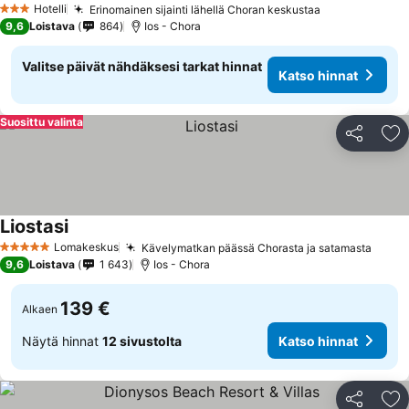
Hotelli
Erinomainen sijainti lähellä Choran keskustaa
3 Tähtiluokitus
9,6
Loistava
864
Ios - Chora
Valitse päivät nähdäksesi tarkat hinnat
Katso hinnat
Suosittu valinta
Jaa
Li
Liostasi
Lomakeskus
Kävelymatkan päässä Chorasta ja satamasta
5 Tähtiluokitus
9,6
Loistava
1 643
Ios - Chora
139 €
Alkaen
Näytä hinnat
12 sivustolta
Katso hinnat
Jaa
Li