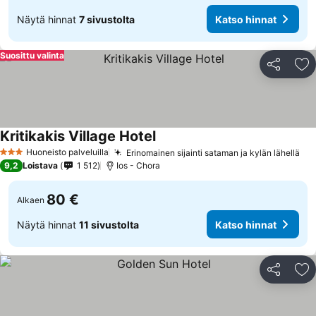
Näytä hinnat
7 sivustolta
Katso hinnat
Suosittu valinta
Jaa
Li
Kritikakis Village Hotel
Huoneisto palveluilla
Erinomainen sijainti sataman ja kylän lähellä
3 Tähtiluokitus
9,2
Loistava
1 512
Ios - Chora
80 €
Alkaen
Näytä hinnat
11 sivustolta
Katso hinnat
Jaa
Li