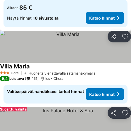
85 €
Alkaen
Näytä hinnat
10 sivustolta
Katso hinnat
Jaa
Li
Villa Maria
Hotelli
Huoneita viehättävällä satamanäkymällä
3 Tähtiluokitus
9,4
Loistava
151
Ios - Chora
Valitse päivät nähdäksesi tarkat hinnat
Katso hinnat
Suosittu valinta
Jaa
Li