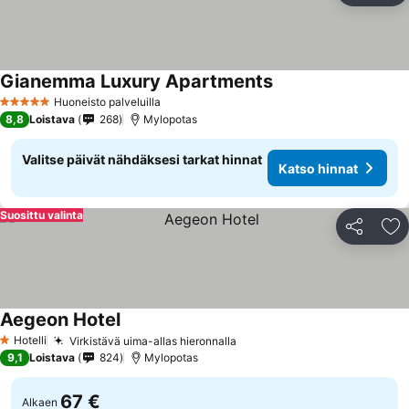
Gianemma Luxury Apartments
Huoneisto palveluilla
5 Tähtiluokitus
8,8
Loistava
268
Mylopotas
Valitse päivät nähdäksesi tarkat hinnat
Katso hinnat
Suosittu valinta
Jaa
Li
Aegeon Hotel
Hotelli
Virkistävä uima-allas hieronnalla
1 Tähtiluokitus
9,1
Loistava
824
Mylopotas
67 €
Alkaen