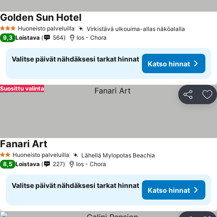
Golden Sun Hotel
Huoneisto palveluilla
Virkistävä ulkouima-allas näköalalla
3 Tähtiluokitus
9,3
Loistava
564
Ios - Chora
Valitse päivät nähdäksesi tarkat hinnat
Katso hinnat
Suosittu valinta
Jaa
Li
Fanari Art
Huoneisto palveluilla
Lähellä Mylopotas Beachia
2 Tähtiluokitus
8,5
Loistava
227
Ios - Chora
Valitse päivät nähdäksesi tarkat hinnat
Katso hinnat