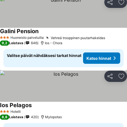
Jaa
Li
Galini Pension
Huoneisto palveluilla
Vehreä trooppinen puutarhakeidas
3 Tähtiluokitus
9,2
Loistava
646
Ios - Chora
Valitse päivät nähdäksesi tarkat hinnat
Katso hinnat
Jaa
Li
Ios Pelagos
Hotelli
3 Tähtiluokitus
8,8
Loistava
420
Mylopotas