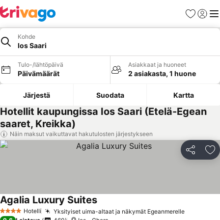
Suosikit
Kirjaud
Val
Kohde
Ios Saari
Tulo-/lähtöpäivä
Asiakkaat ja huoneet
Päivämäärät
2 asiakasta, 1 huone
Järjestä
Suodata
Kartta
Hotellit kaupungissa Ios Saari (Etelä-Egean
saaret, Kreikka)
Näin maksut vaikuttavat hakutulosten järjestykseen
Jaa
Li
Agalia Luxury Suites
Hotelli
Yksityiset uima-altaat ja näkymät Egeanmerelle
4 Tähtiluokitus