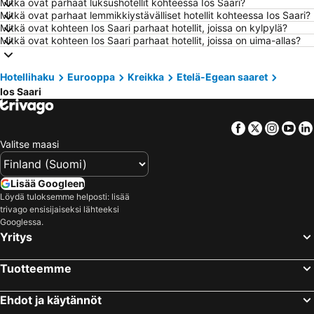
Mitkä ovat parhaat luksushotellit kohteessa Ios Saari?
Mitkä ovat parhaat lemmikkiystävälliset hotellit kohteessa Ios Saari?
Hotellit – Lahti
Hotellit – Hämeenlinna
Mitkä ovat kohteen Ios Saari parhaat hotellit, joissa on kylpylä?
Hotellit – Seinäjoki
Hotellit – Kreikka
Mitkä ovat kohteen Ios Saari parhaat hotellit, joissa on uima-allas?
Hotellit – Malta
Hotellit – Aurinkorannikko
Hotellihaku
Hotellit – Teneriffa
Eurooppa
Kreikka
Hotellit – Gardajärvi
Etelä-Egean saaret
Ios Saari
Hotellit – Phuket
Hotellit – Koh Lanta
Hotellit – Santorini Saari
Hotellit – Viro
Facebook
Twitter
Insta
Yo
Hotellit – Espanja
Hotellit – Koh Samui
Valitse maasi
Hotellit – Kos Saari
Hotellit – Kypros
Hotellit – Lofoten
Hotellit – Uusimaa
Lisää Googleen
Löydä tuloksemme helposti: lisää
Hotellit – Ylläs
Hotellit – Madeira
trivago ensisijaiseksi lähteeksi
Hotellit – Kroatia
Hotellit – Saarenmaa
Googlessa.
Yritys
Tuotteemme
Ehdot ja käytännöt