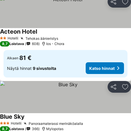
Jaa
Li
Acteon Hotel
Hotelli
Tehokas äänieristys
2 Tähtiluokitus
8,7
Loistava
608
Ios - Chora
81 €
Alkaen
Näytä hinnat
9 sivustolta
Katso hinnat
Jaa
Li
Blue Sky
Hotelli
Panoraamaterassi merinäköalalla
3 Tähtiluokitus
8,7
Loistava
366
Mylopotas