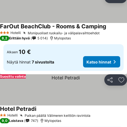
Jaa
Li
FarOut BeachClub - Rooms & Camping
Hotelli
Monipuoliset ruokailu- ja välipalavaihtoehdot
3 Tähtiluokitus
8,2
Erittäin hyvä
5 014
Mylopotas
10 €
Alkaen
Näytä hinnat
7 sivustolta
Katso hinnat
Suosittu valinta
Jaa
Li
Hotel Petradi
Hotelli
Paikan päällä Välimeren keittiön ravintola
2 Tähtiluokitus
9,0
Loistava
747
Mylopotas