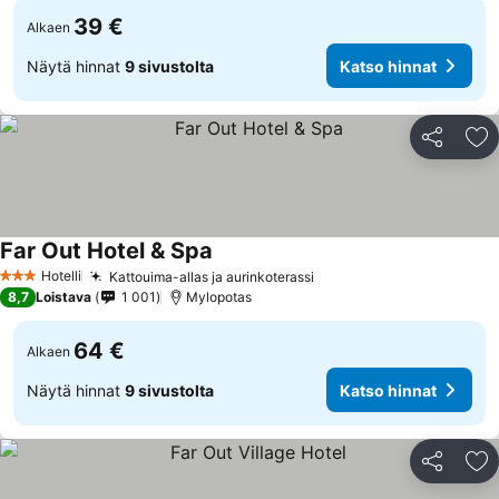
39 €
Alkaen
Näytä hinnat
9 sivustolta
Katso hinnat
Jaa
Li
Far Out Hotel & Spa
Hotelli
Kattouima-allas ja aurinkoterassi
3 Tähtiluokitus
8,7
Loistava
1 001
Mylopotas
64 €
Alkaen
Näytä hinnat
9 sivustolta
Katso hinnat
Jaa
Li