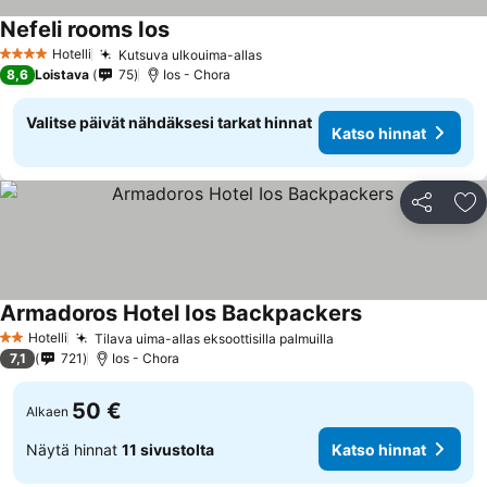
Nefeli rooms Ios
Hotelli
Kutsuva ulkouima-allas
4 Tähtiluokitus
8,6
Loistava
75
Ios - Chora
Valitse päivät nähdäksesi tarkat hinnat
Katso hinnat
Jaa
Li
Armadoros Hotel Ios Backpackers
Hotelli
Tilava uima-allas eksoottisilla palmuilla
2 Tähtiluokitus
7,1
721
Ios - Chora
50 €
Alkaen
Näytä hinnat
11 sivustolta
Katso hinnat