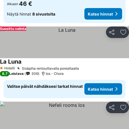
46 €
Alkaen
Näytä hinnat
8 sivustolta
Katso hinnat
Suosittu valinta
Jaa
Li
La Luna
Hotelli
Sisäpiha rentouttavalla porealtaalla
1 Tähtiluokitus
8,7
Loistava
306
Ios - Chora
Valitse päivät nähdäksesi tarkat hinnat
Katso hinnat
Jaa
Li