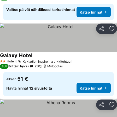
Valitse päivät nähdäksesi tarkat hinnat
Katso hinnat
Jaa
Li
Galaxy Hotel
Hotelli
Kykladien inspiroima arkkitehtuuri
2 Tähtiluokitus
8,4
Erittäin hyvä
250
Mylopotas
51 €
Alkaen
Näytä hinnat
12 sivustolta
Katso hinnat
Jaa
Li