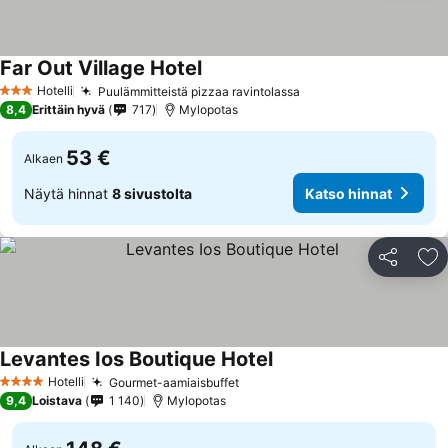
Far Out Village Hotel
Hotelli
Puulämmitteistä pizzaa ravintolassa
3 Tähtiluokitus
8,4
Erittäin hyvä
717
Mylopotas
53 €
Alkaen
Näytä hinnat
8 sivustolta
Katso hinnat
Jaa
Li
Levantes Ios Boutique Hotel
Hotelli
Gourmet-aamiaisbuffet
4 Tähtiluokitus
9,4
Loistava
1 140
Mylopotas