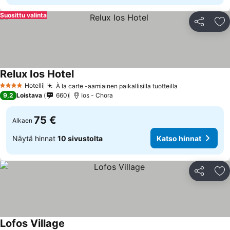
Suosittu valinta
Jaa
Li
Relux Ios Hotel
Hotelli
À la carte -aamiainen paikallisilla tuotteilla
4 Tähtiluokitus
9,2
Loistava
660
Ios - Chora
75 €
Alkaen
Näytä hinnat
10 sivustolta
Katso hinnat
Jaa
Li
Lofos Village