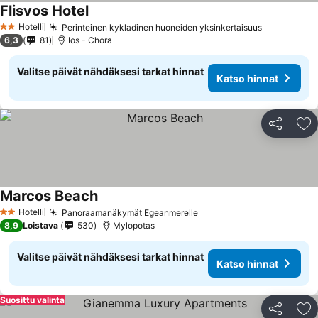
Flisvos Hotel
Hotelli
Perinteinen kykladinen huoneiden yksinkertaisuus
2 Tähtiluokitus
6,3
81
Ios - Chora
Valitse päivät nähdäksesi tarkat hinnat
Katso hinnat
Jaa
Li
Marcos Beach
Hotelli
Panoraamanäkymät Egeanmerelle
2 Tähtiluokitus
8,9
Loistava
530
Mylopotas
Valitse päivät nähdäksesi tarkat hinnat
Katso hinnat
Suosittu valinta
Jaa
Li