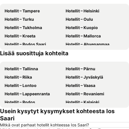
Hotellit – Tampere
Hotellit – Helsinki
Hotellit – Turku
Hotellit – Oulu
Hotellit – Tukholma
Hotellit – Kuopio
Hotellit – Kreeta
Hotellit – Mallorca
Hotellit – Rodos Saari
Hotellit – Ahvenanmaa
Lisää suosittuja kohteita
Hotellit – Suomi
Hotellit – Gran Canaria
Hotellit – Tallinna
Hotellit – Pärnu
Hotellit – Riika
Hotellit – Jyväskylä
Hotellit – Lontoo
Hotellit – Vaasa
Hotellit – Lappeenranta
Hotellit – Rovaniemi
Hotellit – Rodos
Hotellit – Kalajoki
Usein kysytyt kysymykset kohteesta Ios
Hotellit – Alanya
Hotellit – Joensuu
Saari
Hotellit – Fuengirola
Hotellit – Kööpenhamina
Mitkä ovat parhaat hotellit kohteessa Ios Saari?
Hotellit – Savonlinna
Hotellit – Gdańsk