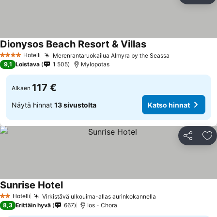
Dionysos Beach Resort & Villas
Hotelli
Merenrantaruokailua Almyra by the Seassa
4 Tähtiluokitus
9,1
Loistava
1 505
Mylopotas
117 €
Alkaen
Näytä hinnat
13 sivustolta
Katso hinnat
Jaa
Li
Sunrise Hotel
Hotelli
Virkistävä ulkouima-allas aurinkokannella
2 Tähtiluokitus
8,3
Erittäin hyvä
667
Ios - Chora