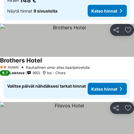
148 €
Alkaen
Näytä hinnat
9 sivustolta
Katso hinnat
Jaa
Li
Brothers Hotel
Hotelli
Rauhallinen uima-allas baaripalvelulla
2 Tähtiluokitus
9,7
Loistava
992
Ios - Chora
Valitse päivät nähdäksesi tarkat hinnat
Katso hinnat
Jaa
Li