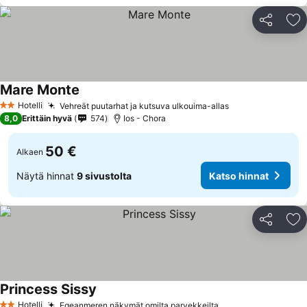
Jaa
Li
Mare Monte
Hotelli
Vehreät puutarhat ja kutsuva ulkouima-allas
2 Tähtiluokitus
8,0
Erittäin hyvä
574
Ios - Chora
50 €
Alkaen
Näytä hinnat
9 sivustolta
Katso hinnat
Jaa
Li
Princess Sissy
Hotelli
Egeanmeren näkymät omilta parvekkeilta