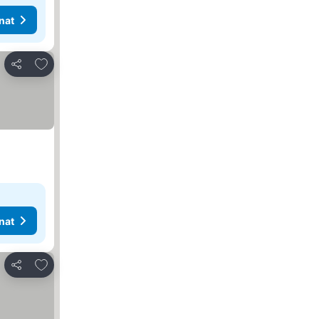
nat
Lisää suosikkeihin
Jaa
nat
Lisää suosikkeihin
Jaa