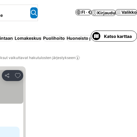
FI · €
Valikko
Kirjaudu
ne
Katso karttaa
intaan
Lomakeskus
Puolihoito
Huoneisto palveluilla
Koko talo/
ksut vaikuttavat hakutulosten järjestykseen
Lisää suosikkeihin
Jaa