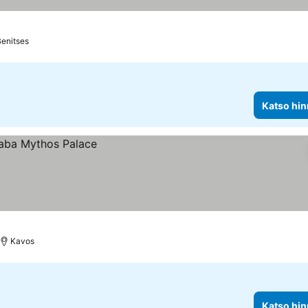
Benitses
Katso hin
Kavos
Katso hin