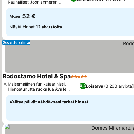
Rauhalliset Joonianmeren
näkymät
52 €
Alkaen
Näytä hinnat
12 sivustolta
Suosittu valinta
Rodostamo Hotel & Spa
5 Tähtiluokitus
Maisemallinen funikulaarihissi,
Loistava
(3 293 arviota)
9,3
Hienostunutta ruokailua Avalle
Bistrossa
Valitse päivät nähdäksesi tarkat hinnat