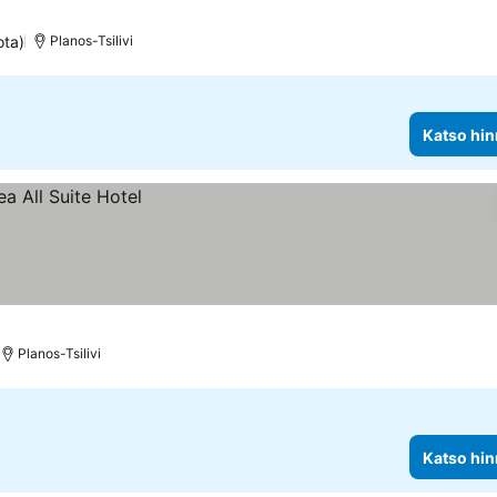
okitus
ota)
Planos-Tsilivi
Katso hin
Planos-Tsilivi
Katso hin