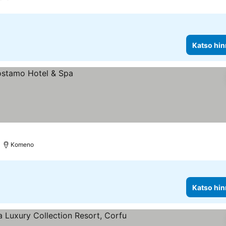
Katso hin
Komeno
Katso hin