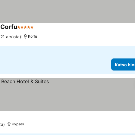
 Corfu
5 Tähtiluokitus
321 arviota)
Korfu
Katso hin
ta)
Kypseli