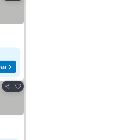
nat
Lisää suosikkeihin
Jaa