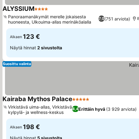
ALYSSIUM
4 Tähtiluokitus
Panoraamanäkymät merelle jokaisesta
(751 arviota)
7,0
huoneesta, Ulkouima-allas merinäköalalla
123 €
Alkaen
Näytä hinnat
2 sivustolta
Suosittu valinta
Kairaba Mythos Palace
5 Tähtiluokitus
Virkistävä uima-allas, Virkistävä
Erittäin hyvä
(3 929 arviota)
8,4
kylpylä- ja wellness-keskus
198 €
Alkaen
Näytä hinnat
5 sivustolta