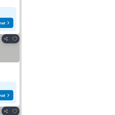
nat
Lisää suosikkeihin
Jaa
nat
Lisää suosikkeihin
Jaa