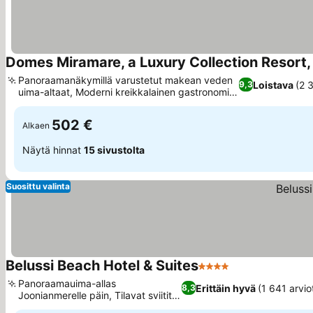
Domes Miramare, a Luxury Collection Resort,
Panoraamanäkymillä varustetut makean veden
Loistava
(2 
9,3
uima-altaat, Moderni kreikkalainen gastronomia
Makrisissa
502 €
Alkaen
Näytä hinnat
15 sivustolta
Suosittu valinta
Belussi Beach Hotel & Suites
4 Tähtiluokitus
Panoraamauima-allas
Erittäin hyvä
(1 641 arvio
8,3
Joonianmerelle päin, Tilavat sviitit
merinäköalalla