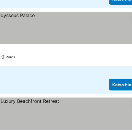
Poros
Katso hin