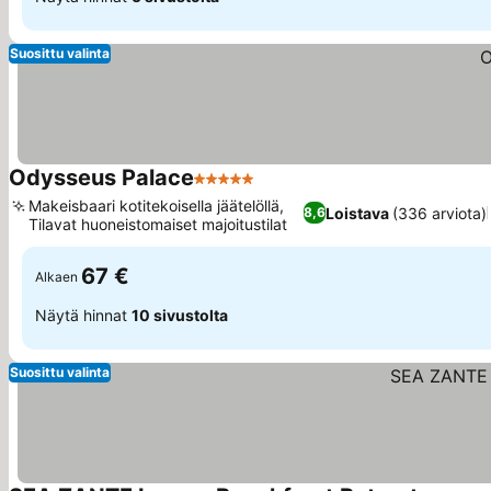
Suosittu valinta
Odysseus Palace
5 Tähtiluokitus
Makeisbaari kotitekoisella jäätelöllä,
Loistava
(336 arviota)
8,6
Tilavat huoneistomaiset majoitustilat
67 €
Alkaen
Näytä hinnat
10 sivustolta
Suosittu valinta