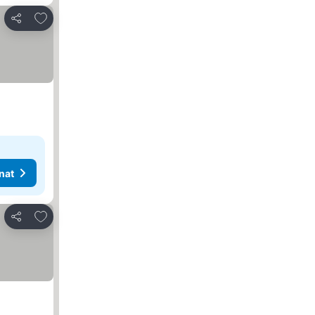
Lisää suosikkeihin
Jaa
nat
Lisää suosikkeihin
Jaa