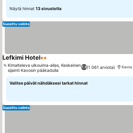
Näytä hinnat
13 sivustolta
Suosittu valinta
Lefkimi Hotel
2 Tähtiluokitus
Kimalteleva ulkouima-allas, Keskeinen
(1 061 arviota)
7,3
Kavos
sijainti Kavosin pääkadulla
Valitse päivät nähdäksesi tarkat hinnat
Suosittu valinta