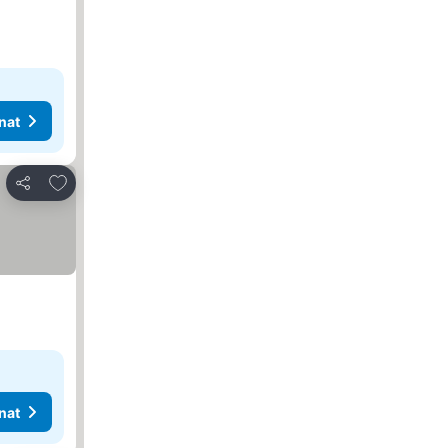
nat
Lisää suosikkeihin
Jaa
nat