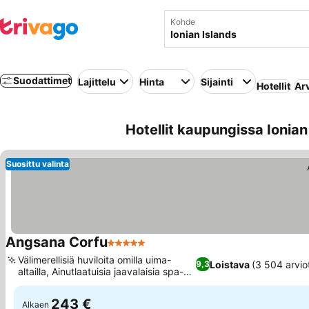
Kohde
Suodattimet
Lajittelu
Hinta
Sijainti
Hotellit
Ar
Hotellit kaupungissa Ionian
Suosittu valinta
Angsana Corfu
5 Tähtiluokitus
Välimerellisiä huviloita omilla uima-
Loistava
(3 504 arvio
9,3
altailla, Ainutlaatuisia jaavalaisia spa-
hoitoja
243 €
Alkaen