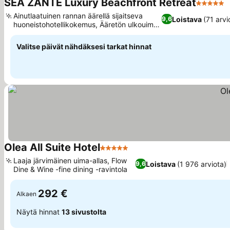
SEA ZANTE Luxury Beachfront Retreat
5 Tähtilu
Ainutlaatuinen rannan äärellä sijaitseva
Loistava
(71 arvi
9,6
huoneistohotellikokemus, Ääretön ulkouima-
allas
Valitse päivät nähdäksesi tarkat hinnat
Olea All Suite Hotel
5 Tähtiluokitus
Laaja järvimäinen uima-allas, Flow
Loistava
(1 976 arviota)
9,6
Dine & Wine -fine dining -ravintola
292 €
Alkaen
Näytä hinnat
13 sivustolta