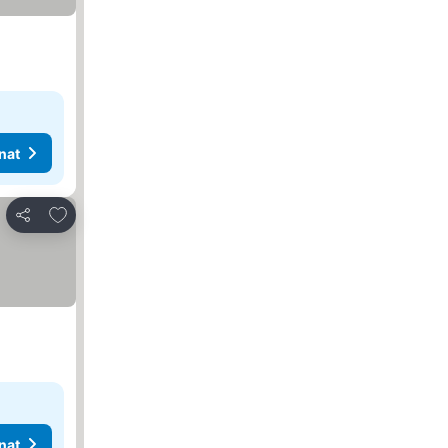
nat
Lisää suosikkeihin
Jaa
nat