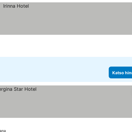
Katso hin
iana