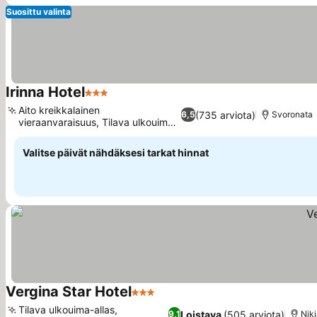
Suosittu valinta
Irinna Hotel
3 Tähtiluokitus
Aito kreikkalainen
(735 arviota)
6,5
Svoronata
vieraanvaraisuus, Tilava ulkouima-
allas
Valitse päivät nähdäksesi tarkat hinnat
Vergina Star Hotel
3 Tähtiluokitus
Tilava ulkouima-allas,
Loistava
(505 arviota)
9,1
Nik