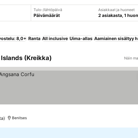
Tulo-/lähtöpäivä
Asiakkaat ja huoneet
Päivämäärät
2 asiakasta, 1 huo
vostelu: 8,0+
Ranta
All inclusive
Uima-allas
Aamiainen sisältyy h
 Islands (Kreikka)
Näin ma
ta)
Benitses