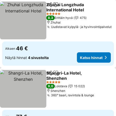
Zhuhai Longzhuda
Jaa
Lisää suosikkeihin
International Hotel
5 Tähtiluokitus
8,3
Erittäin hyvä
475
Zhuhai
Uudistavat kylpylä- ja hyvinvointipalvelut
46 €
Alkaen
Näytä hinnat
4 sivustolta
Katso hinnat
Shangri-La Hotel,
Jaa
Lisää suosikkeihin
Shenzhen
5 Tähtiluokitus
9,0
Loistava
15 022
Shenzhen
360° baari, ravintola & lounge