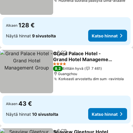
Huoneita suoralla pääsyllä uima-altaalle
128 €
Alkaen
Näytä hinnat
9 sivustolta
Katso hinnat
Grand Palace Hotel -
Jaa
Lisää suosikkeihin
Grand Hotel Management
Group
4 Tähtiluokitus
8,2
Erittäin hyvä
7 461
Guangzhou
Korkeasti arvostettu dim sum -ravintola
43 €
Alkaen
Näytä hinnat
10 sivustolta
Katso hinnat
Seaview Gleetour Hotel