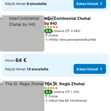
Näytä hinnat
6 sivustolta
Katso hinnat
InterContinental Zhuhai
Jaa
Lisää suosikkeihin
by IHG
5 Tähtiluokitus
9,6
Loistava
4 083
Zhuhai
Infinity-allas panoraamanäkymillä
84 €
Alkaen
Näytä hinnat
14 sivustolta
Katso hinnat
The St. Regis Zhuhai
Jaa
Lisää suosikkeihin
5 Tähtiluokitus
9,2
Loistava
1 274
Zhuhai
Iridium Spa 68. kerroksessa