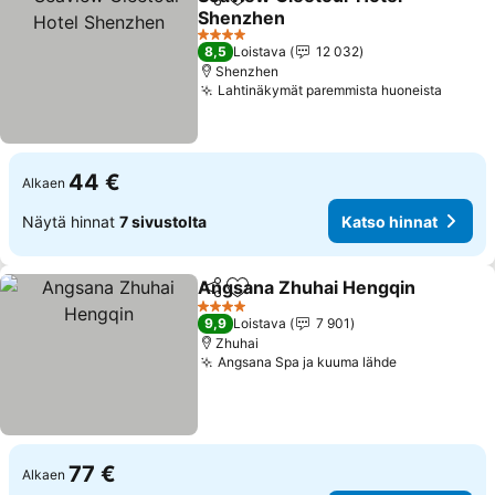
Jaa
Lisää suosikkeihin
Shenzhen
4 Tähtiluokitus
8,5
Loistava
12 032
Shenzhen
Lahtinäkymät paremmista huoneista
44 €
Alkaen
Näytä hinnat
7 sivustolta
Katso hinnat
Angsana Zhuhai Hengqin
Jaa
Lisää suosikkeihin
4 Tähtiluokitus
9,9
Loistava
7 901
Zhuhai
Angsana Spa ja kuuma lähde
77 €
Alkaen