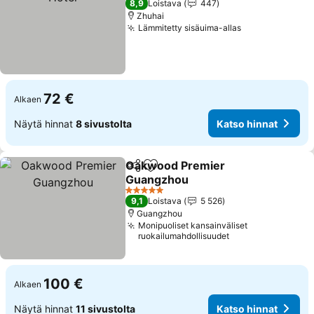
8,9
Loistava
447
Zhuhai
Lämmitetty sisäuima-allas
72 €
Alkaen
Näytä hinnat
8 sivustolta
Katso hinnat
Oakwood Premier
Jaa
Lisää suosikkeihin
Guangzhou
5 Tähtiluokitus
9,1
Loistava
5 526
Guangzhou
Monipuoliset kansainväliset
ruokailumahdollisuudet
100 €
Alkaen
Näytä hinnat
11 sivustolta
Katso hinnat