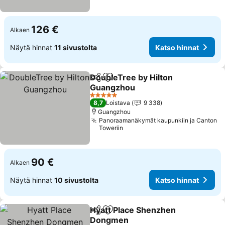
126 €
Alkaen
Näytä hinnat
11 sivustolta
Katso hinnat
DoubleTree by Hilton
Jaa
Lisää suosikkeihin
Guangzhou
5 Tähtiluokitus
8,7
Loistava
9 338
Guangzhou
Panoraamanäkymät kaupunkiin ja Canton
Toweriin
90 €
Alkaen
Näytä hinnat
10 sivustolta
Katso hinnat
Hyatt Place Shenzhen
Jaa
Lisää suosikkeihin
Dongmen