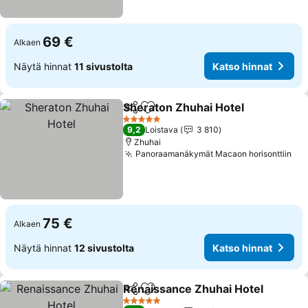
69 €
Alkaen
Näytä hinnat
11 sivustolta
Katso hinnat
Sheraton Zhuhai Hotel
Jaa
Lisää suosikkeihin
5 Tähtiluokitus
9,2
Loistava
3 810
Zhuhai
Panoraamanäkymät Macaon horisonttiin
75 €
Alkaen
Näytä hinnat
12 sivustolta
Katso hinnat
Renaissance Zhuhai Hotel
Jaa
Lisää suosikkeihin
5 Tähtiluokitus