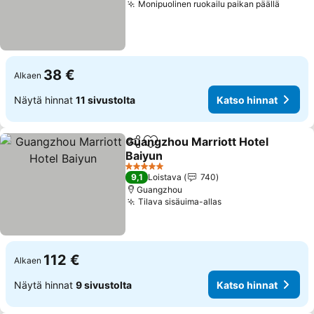
Monipuolinen ruokailu paikan päällä
38 €
Alkaen
Näytä hinnat
11 sivustolta
Katso hinnat
Guangzhou Marriott Hotel
Jaa
Lisää suosikkeihin
Baiyun
5 Tähtiluokitus
9,1
Loistava
740
Guangzhou
Tilava sisäuima-allas
112 €
Alkaen
Näytä hinnat
9 sivustolta
Katso hinnat