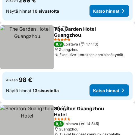
299 €
Alkaen
Näytä hinnat
10 sivustolta
Katso hinnat
The Garden Hotel
Jaa
Lisää suosikkeihin
Guangzhou
5 Tähtiluokitus
8,9
Loistava
17 113
Guangzhou
Executive-kerroksen aamiaisnäkymät
98 €
Alkaen
Näytä hinnat
13 sivustolta
Katso hinnat
Sheraton Guangzhou
Jaa
Lisää suosikkeihin
Hotel
5 Tähtiluokitus
9,3
Loistava
14 845
Guangzhou
Tilavat huoneet kaupunkinäköalalla