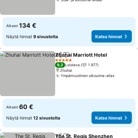
134 €
Alkaen
Näytä hinnat
9 sivustolta
Katso hinnat
Zhuhai Marriott Hotel
Jaa
Lisää suosikkeihin
5 Tähtiluokitus
9,2
Loistava
1 977
Zhuhai
Ympärivuotinen ulkouima-allas
60 €
Alkaen
Näytä hinnat
12 sivustolta
Katso hinnat
The St. Regis Shenzhen