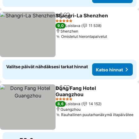
Shangri-La Shenzhen
Jaa
Lisää suosikkeihin
5 Tähtiluokitus
9,0
Loistava
11 538
Shenzhen
Omistetut hierontapalvelut
Valitse päivät nähdäksesi tarkat hinnat
Katso hinnat
Dong Fang Hotel
Jaa
Lisää suosikkeihin
Guangzhou
5 Tähtiluokitus
8,6
Loistava
14 152
Guangzhou
Rauhallinen puutarhanäkymä iltapäivätee