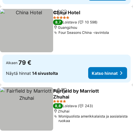
China Hotel
Jaa
Lisää suosikkeihin
5 Tähtiluokitus
8,7
Loistava
10 598
Guangzhou
Four Seasons China -ravintola
79 €
Alkaen
Näytä hinnat
14 sivustolta
Katso hinnat
Fairfield by Marriott
Jaa
Lisää suosikkeihin
Zhuhai
4 Tähtiluokitus
8,8
Loistava
243
Zhuhai
Monipuolista amerikkalaista ja aasialaista
ruokaa