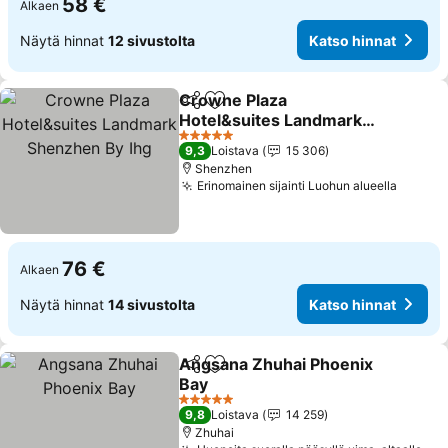
58 €
Alkaen
Näytä hinnat
12 sivustolta
Katso hinnat
Crowne Plaza
Jaa
Lisää suosikkeihin
Hotel&suites Landmark
Shenzhen By Ihg
5 Tähtiluokitus
9,3
Loistava
15 306
Shenzhen
Erinomainen sijainti Luohun alueella
76 €
Alkaen
Näytä hinnat
14 sivustolta
Katso hinnat
Angsana Zhuhai Phoenix
Jaa
Lisää suosikkeihin
Bay
5 Tähtiluokitus
9,8
Loistava
14 259
Zhuhai