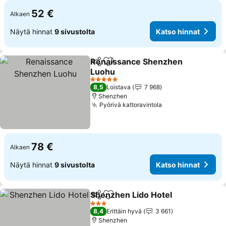
52 €
Alkaen
Näytä hinnat
9 sivustolta
Katso hinnat
Renaissance Shenzhen
Jaa
Lisää suosikkeihin
Luohu
5 Tähtiluokitus
8,5
Loistava
7 968
Shenzhen
Pyörivä kattoravintola
78 €
Alkaen
Näytä hinnat
9 sivustolta
Katso hinnat
Shenzhen Lido Hotel
Jaa
Lisää suosikkeihin
3 Tähtiluokitus
8,4
Erittäin hyvä
3 661
Shenzhen