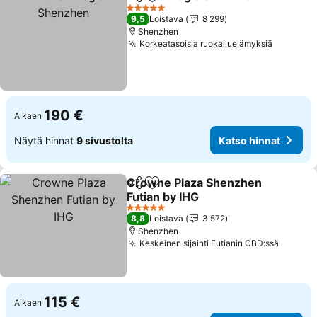
Jaa
Lisää suosikkeihin
5 Tähtiluokitus
9,5
Loistava
8 299
Shenzhen
Korkeatasoisia ruokailuelämyksiä
190 €
Alkaen
Näytä hinnat
9 sivustolta
Katso hinnat
Crowne Plaza Shenzhen
Jaa
Lisää suosikkeihin
Futian by IHG
5 Tähtiluokitus
8,8
Loistava
3 572
Shenzhen
Keskeinen sijainti Futianin CBD:ssä
115 €
Alkaen