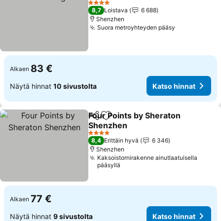
4 Tähtiluokitus
8,7
Loistava
6 688
Shenzhen
Suora metroyhteyden pääsy
83 €
Alkaen
Näytä hinnat
10 sivustolta
Katso hinnat
Four Points by Sheraton
Jaa
Lisää suosikkeihin
Shenzhen
4 Tähtiluokitus
8,4
Erittäin hyvä
6 346
Shenzhen
Kaksoistornirakenne ainutlaatuisella
pääsyllä
77 €
Alkaen
Näytä hinnat
9 sivustolta
Katso hinnat