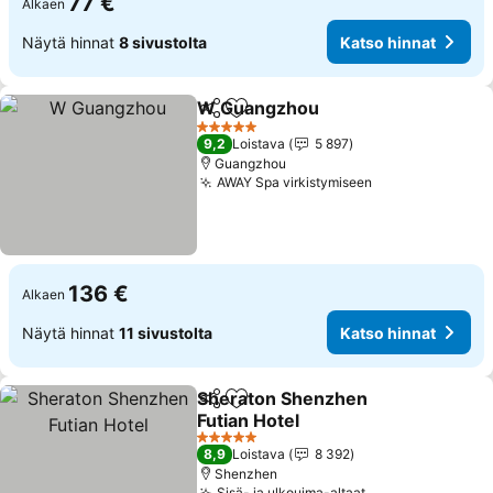
77 €
Alkaen
Näytä hinnat
8 sivustolta
Katso hinnat
W Guangzhou
Jaa
Lisää suosikkeihin
5 Tähtiluokitus
9,2
Loistava
5 897
Guangzhou
AWAY Spa virkistymiseen
136 €
Alkaen
Näytä hinnat
11 sivustolta
Katso hinnat
Sheraton Shenzhen
Jaa
Lisää suosikkeihin
Futian Hotel
5 Tähtiluokitus
8,9
Loistava
8 392
Shenzhen
Sisä- ja ulkouima-altaat