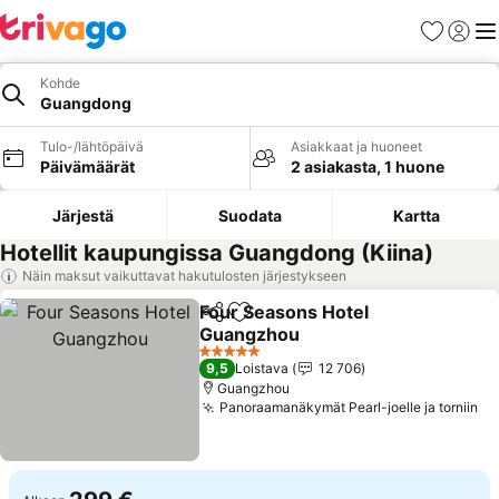
Suosikit
Kirjaud
Val
Kohde
Guangdong
Tulo-/lähtöpäivä
Asiakkaat ja huoneet
Päivämäärät
2 asiakasta, 1 huone
Järjestä
Suodata
Kartta
Hotellit kaupungissa Guangdong (Kiina)
Näin maksut vaikuttavat hakutulosten järjestykseen
Four Seasons Hotel
Jaa
Lisää suosikkeihin
Guangzhou
5 Tähtiluokitus
9,5
Loistava
12 706
Guangzhou
Panoraamanäkymät Pearl-joelle ja torniin