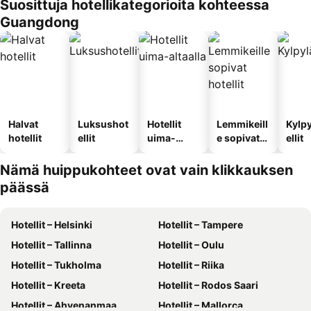
Suosittuja hotellikategorioita kohteessa
Guangdong
Halvat
Luksushot
Hotellit
Lemmikeill
Kylp
hotellit
ellit
uima-
e sopivat
ellit
altaalla
hotellit
Nämä huippukohteet ovat vain klikkauksen
päässä
Hotellit – Helsinki
Hotellit – Tampere
Hotellit – Tallinna
Hotellit – Oulu
Hotellit – Tukholma
Hotellit – Riika
Hotellit – Kreeta
Hotellit – Rodos Saari
Hotellit – Ahvenanmaa
Hotellit – Mallorca