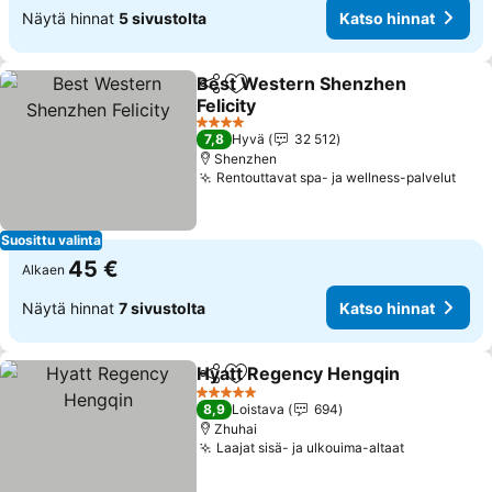
Näytä hinnat
5 sivustolta
Katso hinnat
Best Western Shenzhen
Jaa
Lisää suosikkeihin
Felicity
4 Tähtiluokitus
7,8
Hyvä
32 512
Shenzhen
Rentouttavat spa- ja wellness-palvelut
Suosittu valinta
45 €
Alkaen
Näytä hinnat
7 sivustolta
Katso hinnat
Hyatt Regency Hengqin
Jaa
Lisää suosikkeihin
5 Tähtiluokitus
8,9
Loistava
694
Zhuhai
Laajat sisä- ja ulkouima-altaat