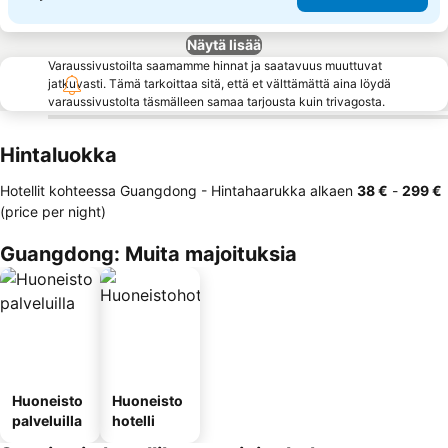
Näytä lisää
Varaussivustoilta saamamme hinnat ja saatavuus muuttuvat
jatkuvasti. Tämä tarkoittaa sitä, että et välttämättä aina löydä
varaussivustolta täsmälleen samaa tarjousta kuin trivagosta.
Hintaluokka
Hotellit kohteessa Guangdong -
Hintahaarukka
alkaen
‎38 €
-
‎299 €
(price per night)
Guangdong: Muita majoituksia
Huoneisto
Huoneisto
palveluilla
hotelli