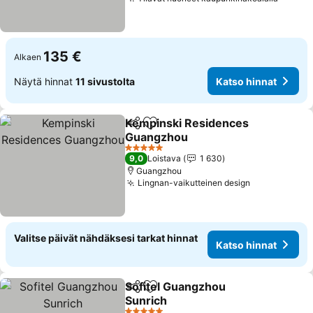
135 €
Alkaen
Näytä hinnat
11 sivustolta
Katso hinnat
Kempinski Residences
Jaa
Lisää suosikkeihin
Guangzhou
5 Tähtiluokitus
9,0
Loistava
1 630
Guangzhou
Lingnan-vaikutteinen design
Valitse päivät nähdäksesi tarkat hinnat
Katso hinnat
Sofitel Guangzhou
Jaa
Lisää suosikkeihin
Sunrich