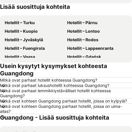
Lisää suosittuja kohteita
Hotellit – Gran Canaria
Hotellit – Phuket
Hotellit – Turku
Hotellit – Pärnu
Hotellit – Kuopio
Hotellit – Lontoo
Hotellit – Jyväskylä
Hotellit – Rodos
Hotellit – Fuengirola
Hotellit – Lappeenranta
Hotellit – Vaasa
Hotellit – Gdańsk
Usein kysytyt kysymykset kohteesta
Hotellit – Rovaniemi
Hotellit – Alanya
Guangdong
Hotellit – Savonlinna
Hotellit – Hämeenlinna
Mitkä ovat parhaat hotellit kohteessa Guangdong?
Hotellit – Vantaa
Hotellit – Pariisi
Mitkä ovat parhaat luksushotellit kohteessa Guangdong?
Mitkä ovat parhaat lemmikkiystävälliset hotellit kohteessa
Hotellit – Rooma
Hotellit – Berliini
Guangdong?
Hotellit – Kalajoki
Hotellit – Suomi
Mitkä ovat kohteen Guangdong parhaat hotellit, joissa on kylpylä?
Mitkä ovat kohteen Guangdong parhaat hotellit, joissa on uima-
Hotellit – Malta
Hotellit – Teneriffa
allas?
Guangdong - Lisää suosittuja kohteita
Hotellit – Aurinkorannikko
Hotellit – Kreikka
Hotellit – Gardajärvi
Hotellit – Koh Samui