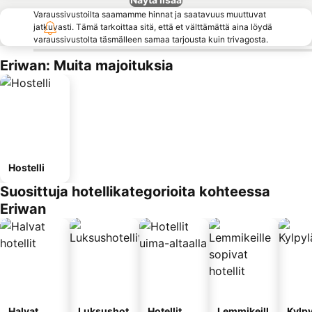
Varaussivustoilta saamamme hinnat ja saatavuus muuttuvat
jatkuvasti. Tämä tarkoittaa sitä, että et välttämättä aina löydä
varaussivustolta täsmälleen samaa tarjousta kuin trivagosta.
Eriwan: Muita majoituksia
Hostelli
Suosittuja hotellikategorioita kohteessa
Eriwan
Halvat
Luksushot
Hotellit
Lemmikeill
Kylp