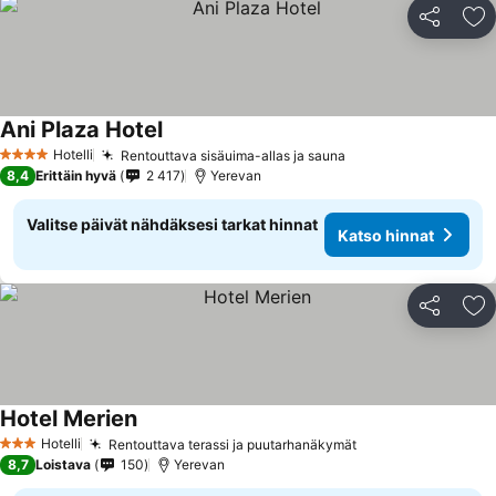
Jaa
Li
Ani Plaza Hotel
Katso hinnat
Hotelli
Rentouttava sisäuima-allas ja sauna
Katso hinnat
4 Tähtiluokitus
8,4
Erittäin hyvä
2 417
Yerevan
Valitse päivät nähdäksesi tarkat hinnat
Katso hinnat
Jaa
Li
Hotel Merien
Katso hinnat
Hotelli
Rentouttava terassi ja puutarhanäkymät
Katso hinnat
3 Tähtiluokitus
8,7
Loistava
150
Yerevan