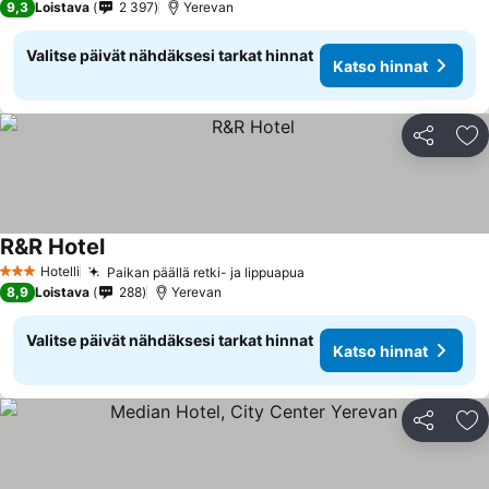
9,3
Loistava
2 397
Yerevan
Valitse päivät nähdäksesi tarkat hinnat
Katso hinnat
Jaa
Li
R&R Hotel
Katso hinnat
Hotelli
Paikan päällä retki- ja lippuapua
Katso hinnat
3 Tähtiluokitus
8,9
Loistava
288
Yerevan
Valitse päivät nähdäksesi tarkat hinnat
Katso hinnat
Jaa
Li