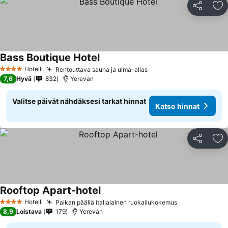
Jaa
Li
Bass Boutique Hotel
Katso hinnat
Hotelli
Rentouttava sauna ja uima-allas
Katso hinnat
4 Tähtiluokitus
7,6
Hyvä
832
Yerevan
Valitse päivät nähdäksesi tarkat hinnat
Katso hinnat
Jaa
Li
Rooftop Apart-hotel
Katso hinnat
Hotelli
Paikan päällä italialainen ruokailukokemus
Katso hinnat
4 Tähtiluokitus
8,9
Loistava
179
Yerevan