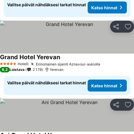
Valitse päivät nähdäksesi tarkat hinnat
Katso hinnat
Jaa
Li
Grand Hotel Yerevan
Katso hinnat
Hotelli
Erinomainen sijainti Aznavour-aukiolla
Katso hinnat
5 Tähtiluokitus
9,2
Loistava
2 179
Yerevan
Valitse päivät nähdäksesi tarkat hinnat
Katso hinnat
Jaa
Li