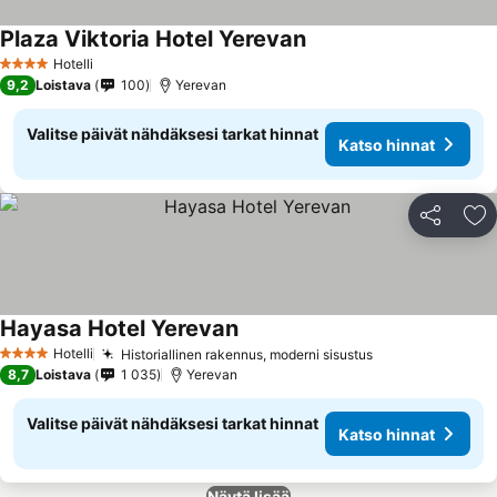
Plaza Viktoria Hotel Yerevan
Katso hinnat
Hotelli
4 Tähtiluokitus
9,2
Loistava
100
Yerevan
Valitse päivät nähdäksesi tarkat hinnat
Katso hinnat
Jaa
Li
Hayasa Hotel Yerevan
Katso hinnat
Hotelli
Historiallinen rakennus, moderni sisustus
Katso hinnat
4 Tähtiluokitus
8,7
Loistava
1 035
Yerevan
Valitse päivät nähdäksesi tarkat hinnat
Katso hinnat
Näytä lisää