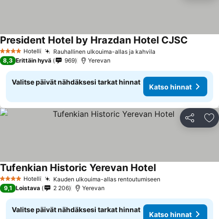
President Hotel by Hrazdan Hotel CJSC
Katso hi
Hotelli
Rauhallinen ulkouima-allas ja kahvila
Katso hinnat
4 Tähtiluokitus
8,3
Erittäin hyvä
969
Yerevan
Valitse päivät nähdäksesi tarkat hinnat
Katso hinnat
Jaa
Li
Tufenkian Historic Yerevan Hotel
Katso hinnat
Hotelli
Kauden ulkouima-allas rentoutumiseen
Katso hinnat
4 Tähtiluokitus
9,1
Loistava
2 206
Yerevan
Valitse päivät nähdäksesi tarkat hinnat
Katso hinnat