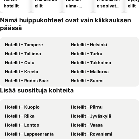
hotellit
ellit
uima-
e sopivat
ellit
altaalla
hotellit
Nämä huippukohteet ovat vain klikkauksen
päässä
Hotellit – Tampere
Hotellit – Helsinki
Hotellit – Tallinna
Hotellit – Turku
Hotellit – Oulu
Hotellit – Tukholma
Hotellit – Kreeta
Hotellit – Mallorca
Hotellit – Rodos Saari
Hotellit – Suomi
Lisää suosittuja kohteita
Hotellit – Gran Canaria
Hotellit – Malta
Hotellit – Kuopio
Hotellit – Pärnu
Hotellit – Riika
Hotellit – Jyväskylä
Hotellit – Lontoo
Hotellit – Vaasa
Hotellit – Lappeenranta
Hotellit – Rovaniemi