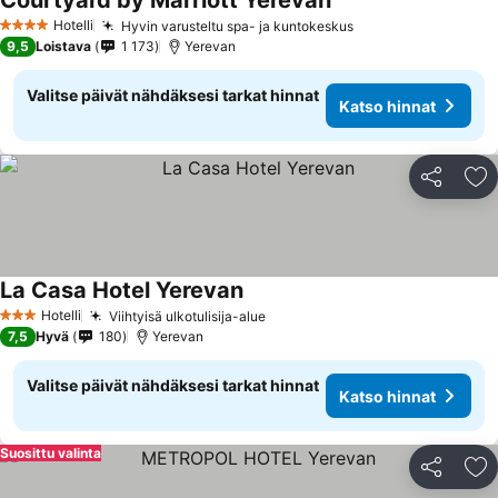
Courtyard by Marriott Yerevan
Katso hinnat
Hotelli
Hyvin varusteltu spa- ja kuntokeskus
Katso hinnat
4 Tähtiluokitus
9,5
Loistava
1 173
Yerevan
Valitse päivät nähdäksesi tarkat hinnat
Katso hinnat
Jaa
Li
La Casa Hotel Yerevan
Katso hinnat
Hotelli
Viihtyisä ulkotulisija-alue
Katso hinnat
3 Tähtiluokitus
7,5
Hyvä
180
Yerevan
Valitse päivät nähdäksesi tarkat hinnat
Katso hinnat
Suosittu valinta
Jaa
Li