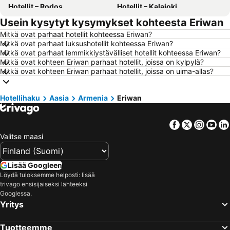
Hotellit – Rodos
Hotellit – Kalajoki
Usein kysytyt kysymykset kohteesta Eriwan
Hotellit – Alanya
Hotellit – Joensuu
Mitkä ovat parhaat hotellit kohteessa Eriwan?
Hotellit – Fuengirola
Hotellit – Kööpenhamina
Mitkä ovat parhaat luksushotellit kohteessa Eriwan?
Hotellit – Savonlinna
Hotellit – Gdańsk
Mitkä ovat parhaat lemmikkiystävälliset hotellit kohteessa Eriwan?
Mitkä ovat kohteen Eriwan parhaat hotellit, joissa on kylpylä?
Hotellit – Lahti
Hotellit – Hämeenlinna
Mitkä ovat kohteen Eriwan parhaat hotellit, joissa on uima-allas?
Hotellit – Seinäjoki
Hotellit – Ahvenanmaa
Hotellit – Kreikka
Hotellit – Aurinkorannikko
Hotellihaku
Aasia
Armenia
Eriwan
Hotellit – Teneriffa
Hotellit – Gardajärvi
Facebook
Twitter
Insta
Yo
Hotellit – Phuket
Hotellit – Koh Lanta
Valitse maasi
Hotellit – Santorini Saari
Hotellit – Viro
Hotellit – Espanja
Hotellit – Koh Samui
Lisää Googleen
Hotellit – Kos Saari
Hotellit – Kypros
Löydä tuloksemme helposti: lisää
trivago ensisijaiseksi lähteeksi
Hotellit – Lofoten
Hotellit – Uusimaa
Googlessa.
Hotellit – Ylläs
Hotellit – Madeira
Yritys
Hotellit – Kroatia
Hotellit – Saarenmaa
Tuotteemme