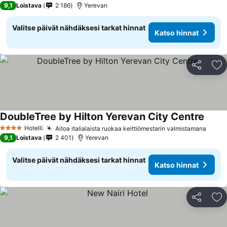
9,1
Loistava
2 186
Yerevan
Valitse päivät nähdäksesi tarkat hinnat
Katso hinnat
Jaa
Li
DoubleTree by Hilton Yerevan City Centre
Katso
Hotelli
Aitoa italialaista ruokaa keittiömestarin valmistamana
Katso
4 Tähtiluokitus
9,1
Loistava
2 401
Yerevan
Valitse päivät nähdäksesi tarkat hinnat
Katso hinnat
Jaa
Li