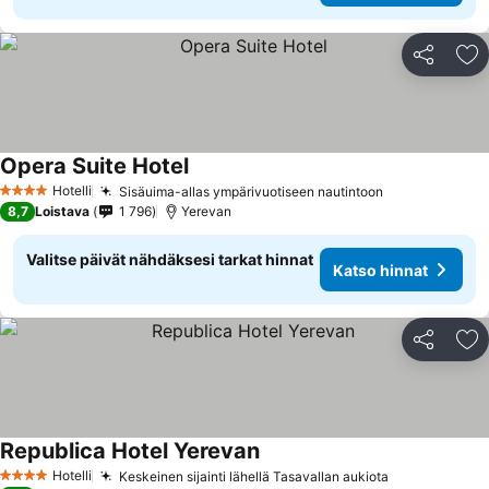
Jaa
Li
Opera Suite Hotel
Katso hinnat
Hotelli
Sisäuima-allas ympärivuotiseen nautintoon
Katso hinnat
4 Tähtiluokitus
8,7
Loistava
1 796
Yerevan
Valitse päivät nähdäksesi tarkat hinnat
Katso hinnat
Jaa
Li
Republica Hotel Yerevan
Katso hinnat
Hotelli
Keskeinen sijainti lähellä Tasavallan aukiota
Katso hinna
4 Tähtiluokitus