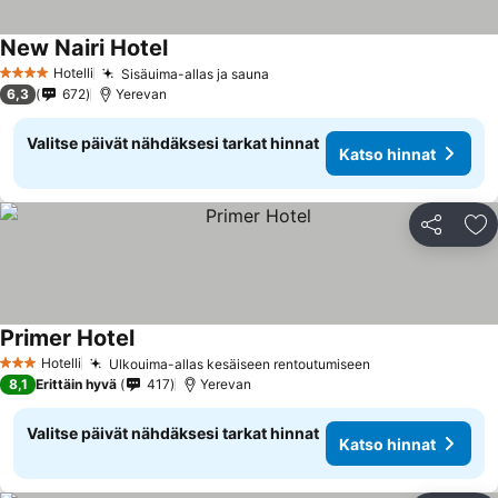
New Nairi Hotel
Katso hinnat
Hotelli
Sisäuima-allas ja sauna
Katso hinnat
4 Tähtiluokitus
6,3
672
Yerevan
Valitse päivät nähdäksesi tarkat hinnat
Katso hinnat
Jaa
Li
Primer Hotel
Katso hinnat
Hotelli
Ulkouima-allas kesäiseen rentoutumiseen
Katso hinnat
3 Tähtiluokitus
8,1
Erittäin hyvä
417
Yerevan
Valitse päivät nähdäksesi tarkat hinnat
Katso hinnat