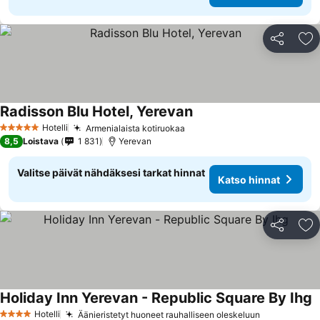
Jaa
Li
Radisson Blu Hotel, Yerevan
Katso hinnat
Hotelli
Armenialaista kotiruokaa
Katso hinnat
5 Tähtiluokitus
8,5
Loistava
1 831
Yerevan
Valitse päivät nähdäksesi tarkat hinnat
Katso hinnat
Jaa
Li
Holiday Inn Yerevan - Republic Square By Ihg
K
Hotelli
Äänieristetyt huoneet rauhalliseen oleskeluun
Katso hinn
4 Tähtiluokitus