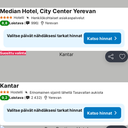
Median Hotel, City Center Yerevan
Katso hinnat
Hotelli
Henkilökohtaiset asiakaspalvelut
Katso hinnat
4 Tähtiluokitus
8,8
Loistava
996
Yerevan
Valitse päivät nähdäksesi tarkat hinnat
Katso hinnat
Suosittu valinta
Jaa
Li
Kantar
Katso hinnat
Hostelli
Erinomainen sijainti lähellä Tasavallan aukiota
Katso hinna
3 Tähtiluokitus
9,2
Loistava
2 432
Yerevan
Valitse päivät nähdäksesi tarkat hinnat
Katso hinnat