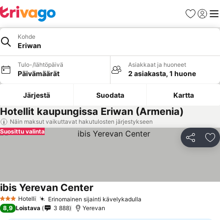
Suosikit
Kirjaud
Val
Kohde
Eriwan
Tulo-/lähtöpäivä
Asiakkaat ja huoneet
Päivämäärät
2 asiakasta, 1 huone
Järjestä
Suodata
Kartta
Hotellit kaupungissa Eriwan (Armenia)
Näin maksut vaikuttavat hakutulosten järjestykseen
Suosittu valinta
Jaa
Li
ibis Yerevan Center
Katso hinnat
Hotelli
Erinomainen sijainti kävelykadulla
Katso hinnat
3 Tähtiluokitus
8,9
Loistava
3 888
Yerevan