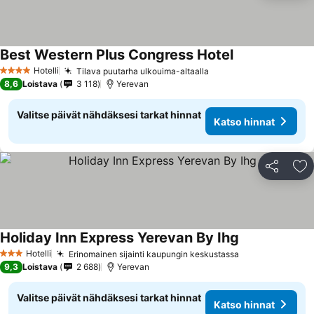
Best Western Plus Congress Hotel
Katso hinnat
Hotelli
Tilava puutarha ulkouima-altaalla
Katso hinnat
4 Tähtiluokitus
8,6
Loistava
3 118
Yerevan
Valitse päivät nähdäksesi tarkat hinnat
Katso hinnat
Jaa
Li
Holiday Inn Express Yerevan By Ihg
Katso hinnat
Hotelli
Erinomainen sijainti kaupungin keskustassa
Katso hinnat
3 Tähtiluokitus
9,3
Loistava
2 688
Yerevan
Valitse päivät nähdäksesi tarkat hinnat
Katso hinnat