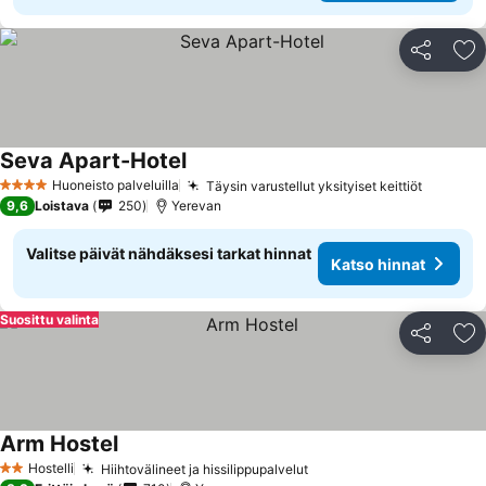
Jaa
Li
Seva Apart-Hotel
Katso hinnat
Huoneisto palveluilla
Täysin varustellut yksityiset keittiöt
Katso h
4 Tähtiluokitus
9,6
Loistava
250
Yerevan
Valitse päivät nähdäksesi tarkat hinnat
Katso hinnat
Suosittu valinta
Jaa
Li
Arm Hostel
Katso hinnat
Hostelli
Hiihtovälineet ja hissilippupalvelut
Katso hinnat
2 Tähtiluokitus