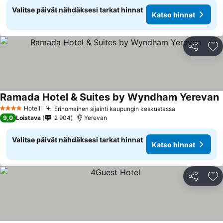
Valitse päivät nähdäksesi tarkat hinnat
Katso hinnat
Jaa
Li
Ramada Hotel & Suites by Wyndham Yerevan
K
Hotelli
Erinomainen sijainti kaupungin keskustassa
Katso hinnat
4 Tähtiluokitus
9,0
Loistava
2 904
Yerevan
Valitse päivät nähdäksesi tarkat hinnat
Katso hinnat
Jaa
Li