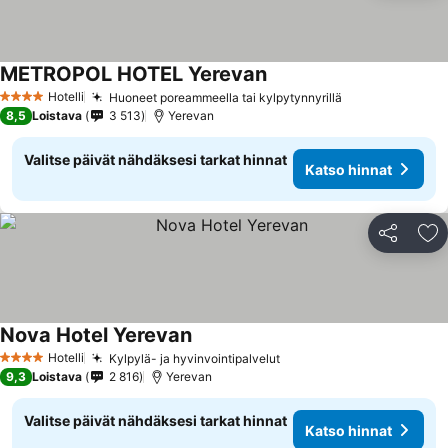
METROPOL HOTEL Yerevan
Katso hinnat
Hotelli
Huoneet poreammeella tai kylpytynnyrillä
Katso hinnat
4 Tähtiluokitus
8,5
Loistava
3 513
Yerevan
Valitse päivät nähdäksesi tarkat hinnat
Katso hinnat
Jaa
Li
Nova Hotel Yerevan
Katso hinnat
Hotelli
Kylpylä- ja hyvinvointipalvelut
Katso hinnat
4 Tähtiluokitus
9,3
Loistava
2 816
Yerevan
Valitse päivät nähdäksesi tarkat hinnat
Katso hinnat