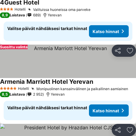
4Guest Hotel
Katso hinnat
Hotelli
Valituissa huoneissa oma parveke
Katso hinnat
4 Tähtiluokitus
8,9
Loistava
689
Yerevan
Valitse päivät nähdäksesi tarkat hinnat
Katso hinnat
Suosittu valinta
Jaa
Li
Armenia Marriott Hotel Yerevan
Katso hinnat
Hotelli
Monipuolinen kansainvälinen ja paikallinen aamiainen
Kat
5 Tähtiluokitus
8,5
Loistava
2 952
Yerevan
Valitse päivät nähdäksesi tarkat hinnat
Katso hinnat
Jaa
Li