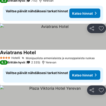
8,3
Erittäin hyvä
710
Yerevan
Valitse päivät nähdäksesi tarkat hinnat
Katso hinnat
Jaa
Li
Aviatrans Hotel
Katso hinnat
Hotelli
Monipuolista armenialaista ja eurooppalaista ruokaa
Katso 
4 Tähtiluokitus
8,3
Erittäin hyvä
2 335
Yerevan
Valitse päivät nähdäksesi tarkat hinnat
Katso hinnat
Jaa
Li