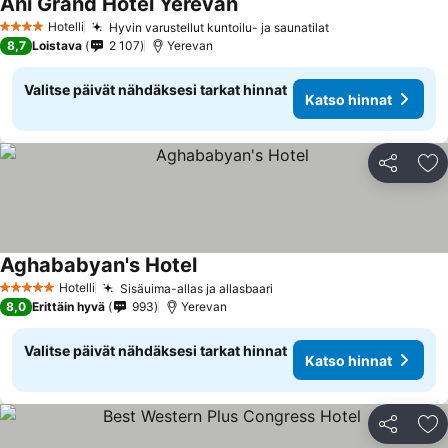
Ani Grand Hotel Yerevan
Katso hinnat
Hotelli
Hyvin varustellut kuntoilu- ja saunatilat
Katso hinnat
4 Tähtiluokitus
8,7
Loistava
2 107
Yerevan
Valitse päivät nähdäksesi tarkat hinnat
Katso hinnat
Jaa
Li
Aghababyan's Hotel
Katso hinnat
Hotelli
Sisäuima-allas ja allasbaari
Katso hinnat
5 Tähtiluokitus
8,0
Erittäin hyvä
993
Yerevan
Valitse päivät nähdäksesi tarkat hinnat
Katso hinnat
Jaa
Li