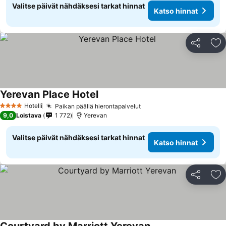
Valitse päivät nähdäksesi tarkat hinnat
Katso hinnat
Jaa
Li
Yerevan Place Hotel
Katso hinnat
Hotelli
Paikan päällä hierontapalvelut
Katso hinnat
4 Tähtiluokitus
9,0
Loistava
1 772
Yerevan
Valitse päivät nähdäksesi tarkat hinnat
Katso hinnat
Jaa
Li