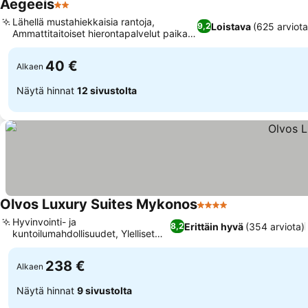
Aegeeis
2 Tähtiluokitus
Lähellä mustahiekkaisia rantoja,
Loistava
(625 arviota
9,2
Ammattitaitoiset hierontapalvelut paikan
päällä
40 €
Alkaen
Näytä hinnat
12 sivustolta
Olvos Luxury Suites Mykonos
4 Tähtiluokitus
Hyvinvointi- ja
Erittäin hyvä
(354 arviota)
8,2
kuntoilumahdollisuudet, Ylelliset
huoneominaisuudet
238 €
Alkaen
Näytä hinnat
9 sivustolta