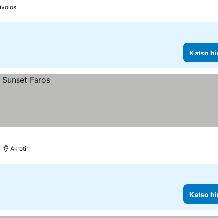
ivolos
Katso hi
Akrotiri
Katso hi