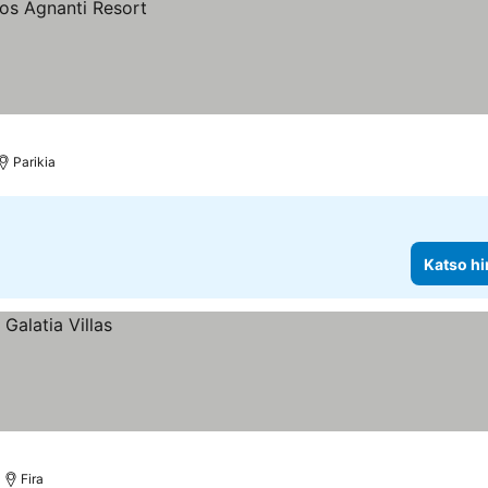
Parikia
Katso hi
Fira