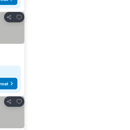
Lisää suosikkeihin
Jaa
nnat
Lisää suosikkeihin
Jaa