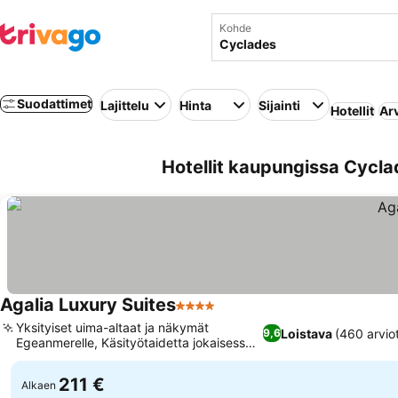
Kohde
Suodattimet
Lajittelu
Hinta
Sijainti
Hotellit
Ar
Hotellit kaupungissa Cycla
Agalia Luxury Suites
4 Tähtiluokitus
Yksityiset uima-altaat ja näkymät
Loistava
(460 arvio
9,6
Egeanmerelle, Käsityötaidetta jokaisessa
sviitissä
211 €
Alkaen