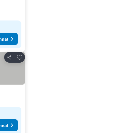
nnat
Lisää suosikkeihin
Jaa
nnat