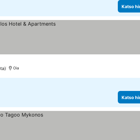
Katso hi
ta)
Oia
Katso hi