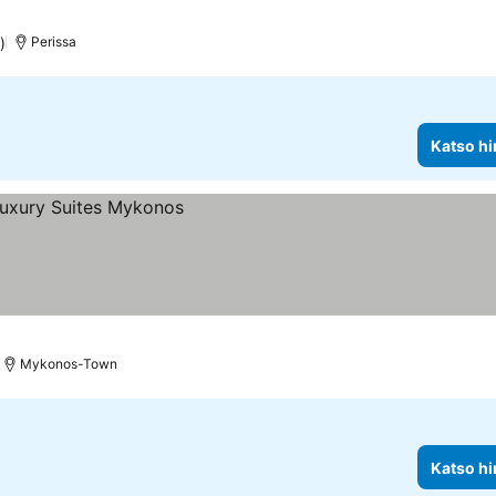
)
Perissa
Katso hi
Mykonos-Town
Katso hi