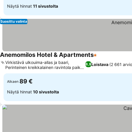
Näytä hinnat
11 sivustolta
Suosittu valinta
Anemomilos Hotel & Apartments
1 Tähtiluokitus
Virkistävä ulkouima-allas ja baari,
Loistava
(2 661 arvio
8,9
Perinteinen kreikkalainen ravintola paikan
päällä
89 €
Alkaen
Näytä hinnat
10 sivustolta