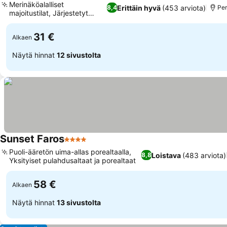
Merinäköalalliset
Erittäin hyvä
(453 arviota)
8,4
Per
majoitustilat, Järjestetyt
saariretket
31 €
Alkaen
Näytä hinnat
12 sivustolta
Sunset Faros
4 Tähtiluokitus
Puoli-ääretön uima-allas porealtaalla,
Loistava
(483 arviota)
8,8
Yksityiset pulahdusaltaat ja porealtaat
58 €
Alkaen
Näytä hinnat
13 sivustolta