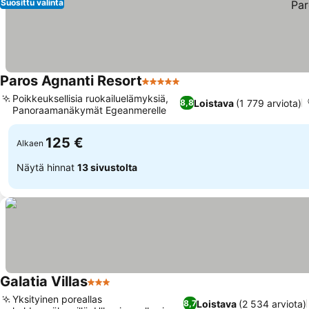
Suosittu valinta
Paros Agnanti Resort
5 Tähtiluokitus
Poikkeuksellisia ruokailuelämyksiä,
Loistava
(1 779 arviota)
8,8
Panoraamanäkymät Egeanmerelle
125 €
Alkaen
Näytä hinnat
13 sivustolta
Galatia Villas
3 Tähtiluokitus
Yksityinen poreallas
Loistava
(2 534 arviota)
8,7