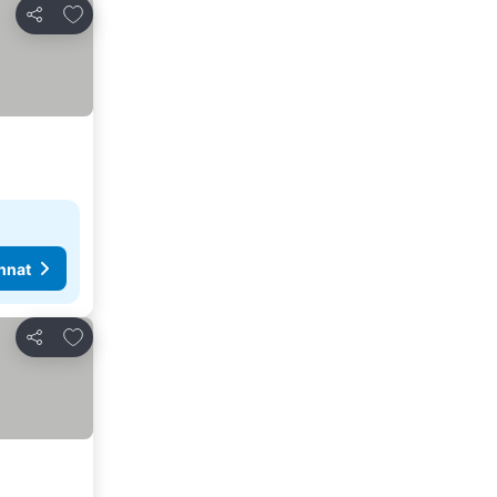
Lisää suosikkeihin
Jaa
nnat
Lisää suosikkeihin
Jaa