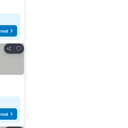
nnat
Lisää suosikkeihin
Jaa
nnat