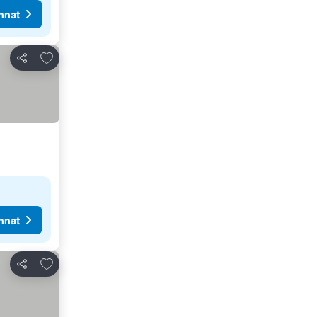
nnat
Lisää suosikkeihin
Jaa
nnat
Lisää suosikkeihin
Jaa