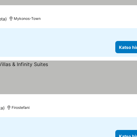
ota)
Mykonos-Town
Katso hi
ta)
Firostefani
Katso hi