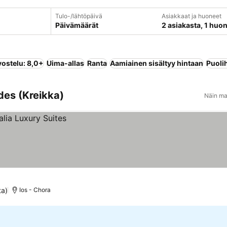
Tulo-/lähtöpäivä
Asiakkaat ja huoneet
Päivämäärät
2 asiakasta, 1 huo
vostelu: 8,0+
Uima-allas
Ranta
Aamiainen sisältyy hintaan
Puoli
des (Kreikka)
Näin ma
ta)
Ios - Chora