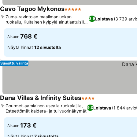
Cavo Tagoo Mykonos
5 Tähtiluokitus
Zuma-ravintolan maailmanluokan
Loistava
(3 739 arvi
8,9
ruokailu, Kultainen kylpylä ainutlaatuisilla
hoidoilla
768 €
Alkaen
Näytä hinnat
12 sivustolta
Suosittu valinta
Dana Villas & Infinity Suites
4 Tähtiluokitus
Gourmet-aamiainen usealla ruokalajilla,
Loistava
(1 844 arvio
9,0
Esteettömät kaldera- ja tulivuorinäkymät
173 €
Alkaen
Näytä hinnat
7 sivustolta