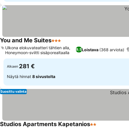
You and Me Suites
3 Tähtiluokitus
Ulkona elokuvateatteri tähtien alla,
Loistava
(368 arviota)
9,5
Honeymoon-sviitti sisäporealtaalla
281 €
Alkaen
Näytä hinnat
8 sivustolta
Suosittu valinta
Studios Apartments Kapetanios
2 Tähtiluokitus