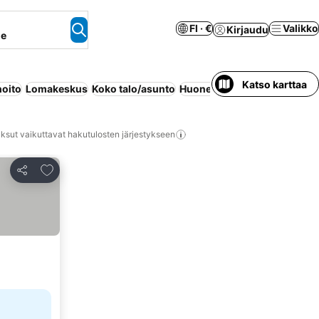
FI · €
Valikko
Kirjaudu
ne
Katso karttaa
hoito
Lomakeskus
Koko talo/asunto
Huoneisto palveluilla
Luksu
ksut vaikuttavat hakutulosten järjestykseen
Lisää suosikkeihin
Jaa