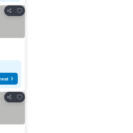
Lisää suosikkeihin
Jaa
nnat
Lisää suosikkeihin
Jaa