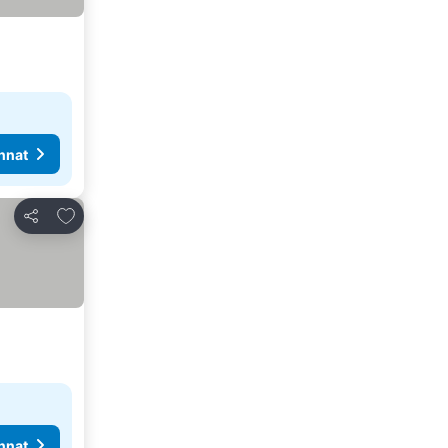
nnat
Lisää suosikkeihin
Jaa
nnat