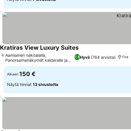
Kratiras View Luxury Suites
Aamiainen näköalalla,
Hyvä
(764 arviota)
7,5
Fira
Panoraamanäkymät kalderalle ja
merelle
150 €
Alkaen
Näytä hinnat
13 sivustolta